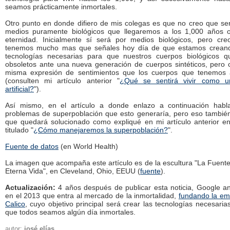
seamos prácticamente inmortales.
Otro punto en donde difiero de mis colegas es que no creo que se
medios puramente biológicos que llegaremos a los 1,000 años 
eternidad. Inicialmente sí será por medios biológicos, pero cr
tenemos mucho mas que señales hoy día de que estamos creand
tecnologías necesarias para que nuestros cuerpos biológicos 
obsoletos ante una nueva generación de cuerpos sintéticos, pero 
misma expresión de sentimientos que los cuerpos que tenemos 
(consulten mi artículo anterior "
¿Qué se sentirá vivir como u
artificial?
").
Así mismo, en el artículo a donde enlazo a continuación habl
problemas de superpoblación que esto generaría, pero eso tambié
que quedará solucionado como expliqué en mi artículo anterior en
titulado "
¿Cómo manejaremos la superpoblación?
".
Fuente de datos
(en World Health)
La imagen que acompaña este artículo es de la escultura "La Fuente
Eterna Vida", en Cleveland, Ohio, EEUU (
fuente
).
Actualización:
4 años después de publicar esta noticia, Google a
en el 2013 que entra al mercado de la inmortalidad,
fundando la e
Calico
, cuyo objetivo principal será crear las tecnologías necesaria
que todos seamos algún día inmortales.
autor:
josé elías