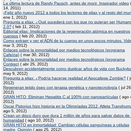
La última lectura de Randy Pausch, antes de morir. Inspirador video
(
14, 2011)
¡Feliz año nuevo 2012 a todos los lectores de eliax y al resto del mu
ene 1, 2012)
Pregunta a eliax: ¿Qué sucederá con los que no quieran ser Human
2.0?
( feb 11, 2012)
Editorial eliax: Implicaciones de la regeneración atómica en nuestros
cuerpos
( feb 20, 2012)
Como extraer y ver el ADN de tu cuerpo en unos pocos minutos. Vid
mar 3, 2012)
Enlaces sobre la inmortalidad por medios tecnológicos (programa
Cafeína)
( mar 30, 2012)
Enlaces sobre la inmortalidad por medios tecnológicos (programa
Contigo)
( abr 25, 2012)
Descubren accidentalmente como duplicar años de vida con Buckyba
may 9, 2012)
Pregunta a eliax: ¿Podría hacerse realidad el Apocalipse Zombie?
( j
2012)
Regeneran tejido óseo con terapia genética y nanotecnología
( jul 26
2012)
GRAN HITO: Eliminan Hepatitis C al 100% con nanopartículas
( ago 
2012)
Oscar Pistorius hizo historia en la Olimpíadas 2012: Atleta Transhu
ago 5, 2012)
Crean un disco duro que dura 1 millón de años para salvar datos de 
humanidad
( ago 10, 2012)
GRAN HITO en inmortalidad: Cambian células sanguíneas a células
madre. Opinión
( ago 25, 2012)