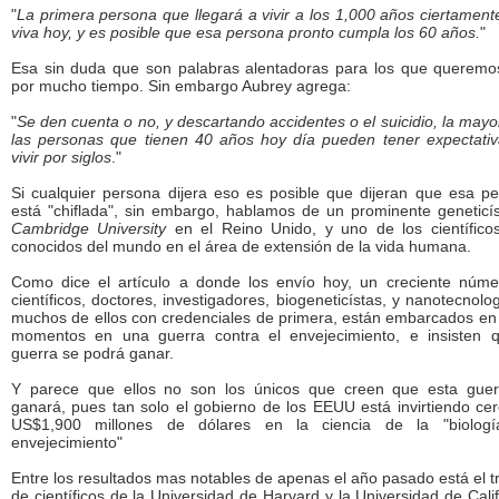
"
La primera persona que llegará a vivir a los 1,000 años ciertament
viva hoy, y es posible que esa persona pronto cumpla los 60 años.
"
Esa sin duda que son palabras alentadoras para los que queremos
por mucho tiempo. Sin embargo Aubrey agrega:
"
Se den cuenta o no, y descartando accidentes o el suicidio, la mayo
las personas que tienen 40 años hoy día pueden tener expectati
vivir por siglos
."
Si cualquier persona dijera eso es posible que dijeran que esa p
está "chiflada", sin embargo, hablamos de un prominente geneticí
Cambridge University
en el Reino Unido, y uno de los científic
conocidos del mundo en el área de extensión de la vida humana.
Como dice el artículo a donde los envío hoy, un creciente núm
científicos, doctores, investigadores, biogeneticístas, y nanotecnolog
muchos de ellos con credenciales de primera, están embarcados en
momentos en una guerra contra el envejecimiento, e insisten 
guerra se podrá ganar.
Y parece que ellos no son los únicos que creen que esta guer
ganará, pues tan solo el gobierno de los EEUU está invirtiendo ce
US$1,900 millones de dólares en la ciencia de la "biologí
envejecimiento"
Entre los resultados mas notables de apenas el año pasado está el t
de científicos de la Universidad de Harvard y la Universidad de Calif