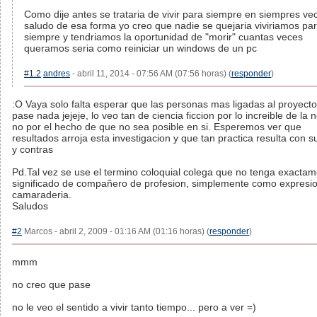
Como dije antes se trataria de vivir para siempre en siempres ve
saludo de esa forma yo creo que nadie se quejaria viviriamos pa
siempre y tendriamos la oportunidad de "morir" cuantas veces
queramos seria como reiniciar un windows de un pc
#1.2
andres
- abril 11, 2014 - 07:56 AM (07:56 horas) (
responder
)
:O Vaya solo falta esperar que las personas mas ligadas al proyecto
pase nada jejeje, lo veo tan de ciencia ficcion por lo increible de la n
no por el hecho de que no sea posible en si. Esperemos ver que
resultados arroja esta investigacion y que tan practica resulta con s
y contras
Pd.Tal vez se use el termino coloquial colega que no tenga exactam
significado de compañero de profesion, simplemente como expresi
camaraderia.
Saludos
#2
Marcos - abril 2, 2009 - 01:16 AM (01:16 horas) (
responder
)
mmm
no creo que pase
no le veo el sentido a vivir tanto tiempo... pero a ver =)