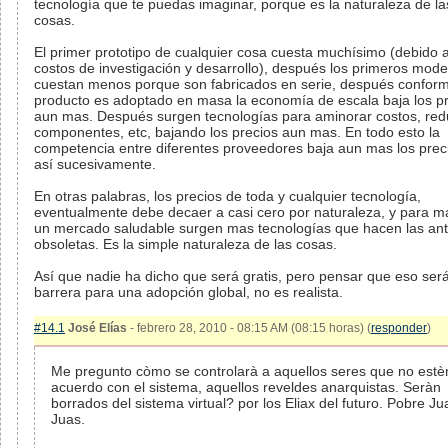
tecnología que te puedas imaginar, porque es la naturaleza de la
cosas.
El primer prototipo de cualquier cosa cuesta muchísimo (debido 
costos de investigación y desarrollo), después los primeros mode
cuestan menos porque son fabricados en serie, después conform
producto es adoptado en masa la economía de escala baja los p
aun mas. Después surgen tecnologías para aminorar costos, red
componentes, etc, bajando los precios aun mas. En todo esto la
competencia entre diferentes proveedores baja aun mas los preci
así sucesivamente.
En otras palabras, los precios de toda y cualquier tecnología,
eventualmente debe decaer a casi cero por naturaleza, y para m
un mercado saludable surgen mas tecnologías que hacen las ant
obsoletas. Es la simple naturaleza de las cosas.
Así que nadie ha dicho que será gratis, pero pensar que eso ser
barrera para una adopción global, no es realista.
#14.1
José Elías
- febrero 28, 2010 - 08:15 AM (08:15 horas) (
responder
)
Me pregunto còmo se controlarà a aquellos seres que no estè
acuerdo con el sistema, aquellos reveldes anarquistas. Seràn
borrados del sistema virtual? por los Eliax del futuro. Pobre Ju
Juas.