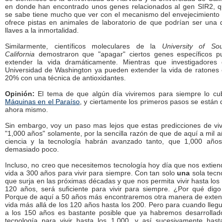
en donde han encontrado unos genes relacionados al gen SIR2, 
se sabe tiene mucho que ver con el mecanismo del envejecimiento
ofrece pistas en animales de laboratorio de que podrían ser una 
llaves a la inmortalidad.
Similarmente, científicos moleculares de la
University of So
California
demostraron que "apagar" ciertos genes específicos p
extender la vida dramáticamente. Mientras que investigadores
Universidad de Washington ya pueden extender la vida de ratones
20% con una técnica de antioxidantes.
Opinión:
El tema de que algún día viviremos para siempre lo cu
Máquinas en el Paraíso
, y ciertamente los primeros pasos se están
ahora mismo.
Sin embargo, voy un paso mas lejos que estas predicciones de viv
"1,000 años" solamente, por la sencilla razón de que de aquí a mil a
ciencia y la tecnología habrán avanzado tanto, que 1,000 año
demasiado poco.
Incluso, no creo que necesitemos tecnología hoy día que nos extien
vida a 300 años para vivir para siempre. Con tan solo
una
sola tecn
que surja en las próximas décadas y que nos permita vivir hasta los
120 años, será suficiente para vivir para siempre. ¿Por qué dig
Porque de aquí a 50 años más encontraremos otra manera de exten
vida más allá de los 120 años hasta los 200. Pero para cuando lle
a los 150 años es bastante posible que ya habremos desarrollad
tecnología para vivir hasta los 1,000, y así sucesivamente has