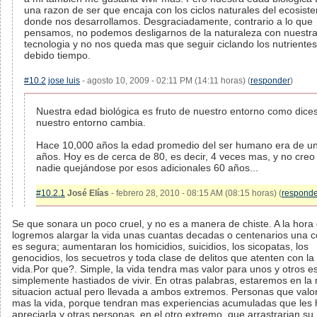
una razon de ser que encaja con los ciclos naturales del ecosist
donde nos desarrollamos. Desgraciadamente, contrario a lo que
pensamos, no podemos desligarnos de la naturaleza con nuestr
tecnologia y no nos queda mas que seguir ciclando los nutrientes
debido tiempo.
#10.2
jose luis
- agosto 10, 2009 - 02:11 PM (14:11 horas) (
responder
)
Nuestra edad biológica es fruto de nuestro entorno como dices
nuestro entorno cambia.
Hace 10,000 años la edad promedio del ser humano era de u
años. Hoy es de cerca de 80, es decir, 4 veces mas, y no creo 
nadie quejándose por esos adicionales 60 años...
#10.2.1
José Elías
- febrero 28, 2010 - 08:15 AM (08:15 horas) (
responde
Se que sonara un poco cruel, y no es a manera de chiste. A la hora
logremos alargar la vida unas cuantas decadas o centenarios una c
es segura; aumentaran los homicidios, suicidios, los sicopatas, los
genocidios, los secuetros y toda clase de delitos que atenten con la
vida.Por que?. Simple, la vida tendra mas valor para unos y otros e
simplemente hastiados de vivir. En otras palabras, estaremos en la
situacion actual pero llevada a ambos extremos. Personas que valo
mas la vida, porque tendran mas experiencias acumuladas que les 
apreciarla y otras personas, en el otro extremo, que arrastrarian su