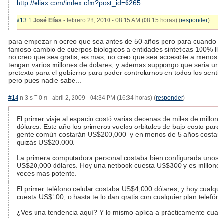
http://eliax.com/index.cfm?post_id=6265
#13.1
José Elías
- febrero 28, 2010 - 08:15 AM (08:15 horas) (
responder
)
para empezar n ocreo que sea antes de 50 años pero para cuando 
famoso cambio de cuerpos biologicos a entidades sinteticas 100% l
no creo que sea gratis, es mas, no creo que sea accesible a menos
tengan varios millones de dolares, y ademas suppongo que seria u
pretexto para el gobierno para poder controlarnos en todos los sent
pero pues nadie sabe...
#14
n 3 s T 0 я - abril 2, 2009 - 04:34 PM (16:34 horas) (
responder
)
El primer viaje al espacio costó varias decenas de miles de millo
dólares. Este año los primeros vuelos orbitales de bajo costo par
gente común costarán US$200,000, y en menos de 5 años costa
quizás US$20,000.
La primera computadora personal costaba bien configurada uno
US$20,000 dólares. Hoy una netbook cuesta US$300 y es millon
veces mas potente.
El primer teléfono celular costaba US$4,000 dólares, y hoy cualq
cuesta US$100, o hasta te lo dan gratis con cualquier plan telefón
¿Ves una tendencia aquí? Y lo mismo aplica a prácticamente cua