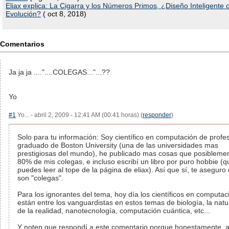
Eliax explica: La Cigarra y los Números Primos, ¿Diseño Inteligente 
Evolución?
( oct 8, 2018)
Comentarios
Ja ja ja ...."....COLEGAS..."...??
Yo
#1
Yo... - abril 2, 2009 - 12:41 AM (00:41 horas) (
responder
)
Solo para tu información: Soy científico en computación de profes
graduado de Boston University (una de las universidades mas
prestigiosas del mundo), he publicado mas cosas que posiblemen
80% de mis colegas, e incluso escribí un libro por puro hobbie (q
puedes leer al tope de la página de eliax). Así que sí, te aseguro
son "colegas".
Para los ignorantes del tema, hoy día los científicos en computac
están entre los vanguardistas en estos temas de biología, la natu
de la realidad, nanotecnología, computación cuántica, etc...
Y noten que respondí a este comentario porque honestamente, 