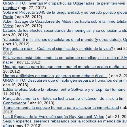
GRAN HITO: Inventan Micropartículas Oxigenadas, te permiten vivir 
respirar
( ago 27, 2012)
Sobre el Proyecto 2045 de la Singularidad, y su partido político globa
Rusia
( ago 28, 2012)
Adam Savage de Cazadores de Mitos nos habla sobre la inmortalida
Video
( ago 29, 2012)
Estudio de los efectos secundarios de meningitis, y su conexión a eli
ago 30, 2012)
Ya existen 6 mil millones de celulares en el mundo (y otros datos). O
( oct 13, 2012)
Pregunta a eliax: ¿Cuál es el significado y sentido de la vida?
( oct 2
2012)
El Universo está deteniendo la creación de estrellas, solo resta el 5
nacer
( nov 11, 2012)
Una propuesta para los que creen que el mundo se acaba mañana..
20, 2012)
Úteros artificiales en camino, esperen gran debate ético…
( ene 2, 2
GRAN HITO: Descubren que un solo gen separa a humanos de prim
ene 10, 2013)
Editorial eliax: Sobre la relación entre Software y el Espíritu Humano
11, 2013)
Pareja documenta en fotos su lucha contra el cáncer, de inicio a fin.
Conmovedor
( abr 10, 2013)
Transformando la especie humana para alcanzar la inmortalidad
( ab
2013)
Las 6 Épocas de la Evolución según Ray Kurzueil. Video
( abr 21, 20
Según expertos, seremos rebasados por la robótica en menos de 1
años
( may 12, 2013)