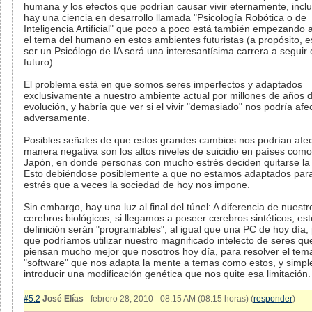
humana y los efectos que podrían causar vivir eternamente, incl
hay una ciencia en desarrollo llamada "Psicología Robótica o de
Inteligencia Artificial" que poco a poco está también empezando 
el tema del humano en estos ambientes futuristas (a propósito, e
ser un Psicólogo de IA será una interesantísima carrera a seguir 
futuro).
El problema está en que somos seres imperfectos y adaptados
exclusivamente a nuestro ambiente actual por millones de años 
evolución, y habría que ver si el vivir "demasiado" nos podría afe
adversamente.
Posibles señales de que estos grandes cambios nos podrían afec
manera negativa son los altos niveles de suicidio en países como
Japón, en donde personas con mucho estrés deciden quitarse la 
Esto debiéndose posiblemente a que no estamos adaptados para
estrés que a veces la sociedad de hoy nos impone.
Sin embargo, hay una luz al final del túnel: A diferencia de nuestr
cerebros biológicos, si llegamos a poseer cerebros sintéticos, es
definición serán "programables", al igual que una PC de hoy día, 
que podríamos utilizar nuestro magnificado intelecto de seres qu
piensan mucho mejor que nosotros hoy día, para resolver el tem
"software" que nos adapta la mente a temas como estos, y simp
introducir una modificación genética que nos quite esa limitación.
#5.2
José Elías
- febrero 28, 2010 - 08:15 AM (08:15 horas) (
responder
)