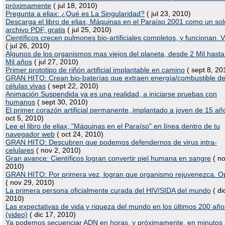
próximamente
( jul 18, 2010)
Pregunta a eliax: ¿Qué es La Singularidad?
( jul 23, 2010)
Descarga el libro de eliax, Máquinas en el Paraíso 2001 como un sol
archivo PDF, gratis
( jul 25, 2010)
Científicos crecen pulmones bio-artificiales completos, y funcionan. 
( jul 26, 2010)
Algunos de los organismos mas viejos del planeta, desde 2 Mil hast
Mil años
( jul 27, 2010)
Primer prototipo de riñón artificial implantable en camino
( sept 8, 20
GRAN HITO: Crean bio-baterías que extraen energía/combustible d
células vivas
( sept 22, 2010)
Animación Suspendida ya es una realidad, a iniciarse pruebas con
humanos
( sept 30, 2010)
El primer corazón artificial permanente, implantado a joven de 15 añ
oct 5, 2010)
Lee el libro de eliax, "Máquinas en el Paraíso" en línea dentro de tu
navegador web
( oct 24, 2010)
GRAN HITO: Descubren que podemos defendernos de virus intra-
celulares
( nov 2, 2010)
Gran avance: Científicos logran convertir piel humana en sangre
( no
2010)
GRAN HITO: Por primera vez, logran que organismo rejuvenezca. O
( nov 29, 2010)
La primera persona oficialmente curada del HIV/SIDA del mundo
( di
2010)
Las expectativas de vida y riqueza del mundo en los últimos 200 año
(video)
( dic 17, 2010)
Ya podemos secuenciar ADN en horas, y próximamente, en minutos