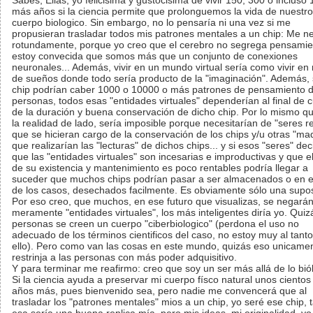
Sabes, Elias, yo felicisima y gustocisima de vivir 150, 300 o incluso
más años si la ciencia permite que prolonguemos la vida de nuestro
cuerpo biologico. Sin embargo, no lo pensaría ni una vez si me
propusieran trasladar todos mis patrones mentales a un chip: Me n
rotundamente, porque yo creo que el cerebro no segrega pensamie
estoy convecida que somos más que un conjunto de conexiones
neuronales... Además, vivir en un mundo virtual sería como vivir e
de sueños donde todo sería producto de la "imaginación". Además, 
chip podrían caber 1000 o 10000 o más patrones de pensamiento 
personas, todos esas "entidades virtuales" dependerían al final de 
de la duración y buena conservación de dicho chip. Por lo mismo qu
la realidad de lado, sería imposible porque necesitarían de "seres r
que se hicieran cargo de la conservación de los chips y/u otras "ma
que realizarían las "lecturas" de dichos chips... y si esos "seres" de
que las "entidades virtuales" son incesarias e improductivas y que e
de su existencia y mantenimiento es poco rentables podría llegar a
suceder que muchos chips podrían pasar a ser almacenados o en e
de los casos, desechados facilmente. Es obviamente sólo una supos
Por eso creo, que muchos, en ese futuro que visualizas, se negarán
meramente "entidades virtuales", los más inteligentes diría yo. Qui
personas se creen un cuerpo "ciberbiologico" (perdona el uso no
adecuado de los términos cientificos del caso, no estoy muy al tant
ello). Pero como van las cosas en este mundo, quizás eso unicame
restrinja a las personas con más poder adquisitivo.
Y para terminar me reafirmo: creo que soy un ser más allá de lo bió
Si la ciencia ayuda a preservar mi cuerpo físco natural unos cientos
años más, pues bienvenido sea, pero nadie me convencerá que al
trasladar los "patrones mentales" mios a un chip, yo seré ese chip, t