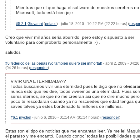
Mientras que el que haga el software de nuestros cerebros no
Microsoft, todo está bien jeje
#5.2.1
Giovanni
(
enlace
) - julio 18, 2010 - 10:22 PM (22:22 horas) (
respo
Creo que vivir mil años seria aburrido, pero estoy dispuesto a ser
voluntario para comprobarlo personalmente ;-) .
saludos
#6
federico de las pepas (yo tambien quiero ser inmortal)
- abril 2, 2009 - 04:2
(04:26 horas) (
responder
)
VIVIR UNA ETERNIDADA??
Todos buscamos vivir una eternidad pues le digo que no olvidara
nunca esto que les dire, todos viviremos una eternidad. Pues so
seres eternos, se que no me creeran asi que no dire mucho pero
poco te rescodaran cuando ya no rescuedes que edad tengas qu
saves talves ya estes bordenado lo millones de millones.
#6.1
mychel
- junio 6, 2010 - 01:14 AM (01:14 horas) (
responder
)
Estas son el tipo de noticias que me encantan leer. Ya me lei Maqu
el paraíso y me encantó. Cuando conocí todas las posibilidades qu