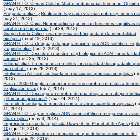
GRAN HITO: Clonan Células Madre embrionarias humanas. Opinión 
( may 17, 2013)
Pregunta a eliax: ¿Realmente hay cada vez más pobres y menos ric
may 31, 2013)
GRAN HITO: Chips Neuromórficos que imitan funciones cognitivas d
cerebro en tiempo real
( jul 29, 2013)
Google funda Calico, una empresa en búsqueda de la inmortalidad
biológica
( sept 19, 2013)
GRAN HITO: Un lenguaje de programación para ADN sintético. Expli
y opinión eliax
( oct 2, 2013)
GRAN HITO: Descubren nuestro reloj biológico de ADN. Inmortalidad
camino
( oct 25, 2013)
Editorial eliax: La eutanasia en niños, una realidad desagradable qu
que debatir
( nov 28, 2013)
Inteligencia Artificial codificada en reacciones químicas complejas
( d
2013)
Para el 2035 Google a conectar nuestros cerebros directos a Interne
Explicación eliax
( feb 7, 2014)
GRAN HITO: Descargarán cerebro de una abeja a una abeja robótic
¿Humanos próximos?
( mar 24, 2014)
Increíble tecnología te muestra como te verás cuando envejezcas
( 
11, 2014)
GRAN HITO: Logran replicar ADN semi-sintético en organismo vivien
Eliax explica
( may 8, 2014)
Impresiones eliax de la película Dawn of the Planet of the Apes (9.75
10)
( jul 18, 2014)
GRAN HITO: Descubren el mecanismo que detiene crecimiento del
cáncer
( ago 26, 2015)