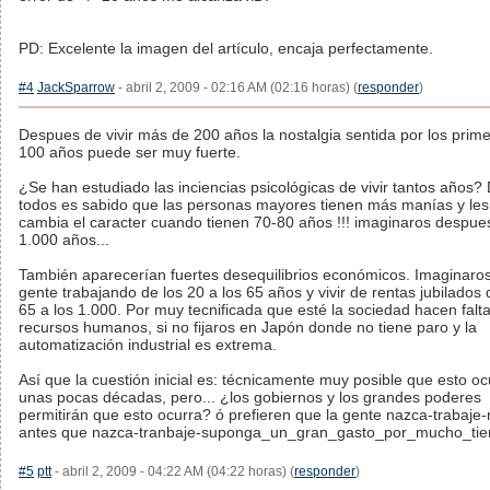
PD: Excelente la imagen del artículo, encaja perfectamente.
#4
JackSparrow
- abril 2, 2009 - 02:16 AM (02:16 horas) (
responder
)
Despues de vivir más de 200 años la nostalgia sentida por los prim
100 años puede ser muy fuerte.
¿Se han estudiado las inciencias psicológicas de vivir tantos años?
todos es sabido que las personas mayores tienen más manías y les
cambia el caracter cuando tienen 70-80 años !!! imaginaros despue
1.000 años...
También aparecerían fuertes desequilibrios económicos. Imaginaros
gente trabajando de los 20 a los 65 años y vivir de rentas jubilados 
65 a los 1.000. Por muy tecnificada que esté la sociedad hacen falt
recursos humanos, si no fijaros en Japón donde no tiene paro y la
automatización industrial es extrema.
Así que la cuestión inicial es: técnicamente muy posible que esto oc
unas pocas décadas, pero... ¿los gobiernos y los grandes poderes
permitirán que esto ocurra? ó prefieren que la gente nazca-trabaje
antes que nazca-tranbaje-suponga_un_gran_gasto_por_mucho_ti
#5
ptt
- abril 2, 2009 - 04:22 AM (04:22 horas) (
responder
)