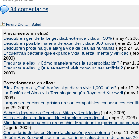
84 comentarios
Futuro Digital
,
Salud
Previamente en eliax:
Descubren gen de la longevidad, extienda vida un 50%
( may 4, 200
Descubren posible manera de extender vida a 800 años
( ene 23, 2
Descubren proteína que alarga vida de células humanas
( ago 27, 2
Encuentran bacteria que expande vida, fuerza, mente y virilidad
( feb
2009)
Pregunta a eliax: ¿Cómo manejaremos la superpoblación?
( mar 1, 
Pregunta a eliax: ¿Qué se sentirá vivir como un ser artificial?
( mar 3
2009)
Posteriormente en eliax:
Eliax Pregunta: ¿Qué harías si pudieras vivir 1,000 años?
( abr 17, 
La Fusión del Alma y la Tecnología según Raymond Kurzweil
( may 1
2009)
Largas sentencias en prisión no son compatibles con avances científ
jun 29, 2009)
Sobre la Ingeniería Genética. Mitos y Realidades
( jul 5, 2009)
El fin del alma tradicional. Nuestra alma será digital...
( ago 2, 2009)
Mini-laboratorio químico en un chip. Mas de mil experimentos en par
( ago 5, 2009)
Comentario de lector: Sobre la clonación y vida eterna
( sept 11, 200
Según Ray Kurzweil, podríamos ser inmortales dentro de apenas 20