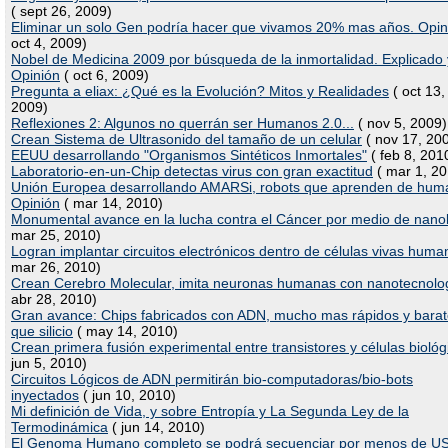
( sept 26, 2009)
Eliminar un solo Gen podría hacer que vivamos 20% mas años. Opin
oct 4, 2009)
Nobel de Medicina 2009 por búsqueda de la inmortalidad. Explicado 
Opinión
( oct 6, 2009)
Pregunta a eliax: ¿Qué es la Evolución? Mitos y Realidades
( oct 13,
2009)
Reflexiones 2: Algunos no querrán ser Humanos 2.0...
( nov 5, 2009)
Crean Sistema de Ultrasonido del tamaño de un celular
( nov 17, 20
EEUU desarrollando "Organismos Sintéticos Inmortales"
( feb 8, 201
Laboratorio-en-un-Chip detectas virus con gran exactitud
( mar 1, 20
Unión Europea desarrollando AMARSi, robots que aprenden de hum
Opinión
( mar 14, 2010)
Monumental avance en la lucha contra el Cáncer por medio de nano
mar 25, 2010)
Logran implantar circuitos electrónicos dentro de células vivas huma
mar 26, 2010)
Crean Cerebro Molecular, imita neuronas humanas con nanotecnolo
abr 28, 2010)
Gran avance: Chips fabricados con ADN, mucho mas rápidos y bara
que silicio
( may 14, 2010)
Crean primera fusión experimental entre transistores y células biológ
jun 5, 2010)
Circuitos Lógicos de ADN permitirán bio-computadoras/bio-bots
inyectados
( jun 10, 2010)
Mi definición de Vida, y sobre Entropía y La Segunda Ley de la
Termodinámica
( jun 14, 2010)
El Genoma Humano completo se podrá secuenciar por menos de U