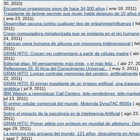
30, 2010)
Encuentran organismos vivos de hace 34,000 años
( ene 18, 2011)
Trasplante de laringe permite que mujer hable después de 10 años
( ene 23, 2011)
Desarrollan vacuna contra cualquier tipo de gripa/gripe/influenza
( fe
2011)
Crean computadora miniaturizada que se implanta en el ojo humano
24, 2011)
Fabrican oreja humana de silicona con impresora tridimensional
( fe
2011)
GRAN HITO: Crecen ojo rudimentario a partir de células madre
( abr
2011)
Editorial eliax: Mi pensamiento más triste, y el más feliz...
( abr 27, 2
Reflexiones 25: El Arca del Conocimiento Universal...
( may 3, 2011)
GRAN HITO: Logran controlar memorias del cerebro, artificialmente
(
22, 2011)
GRAN HITO: El primer trasplante de un órgano artificial, una traquea
sintética
( jul 9, 2011)
IBM Watson a reemplazar Call Centers, tele-vendedores, tele-market
jul 13, 2011)
El primer celular comercial del mundo, Motorola DynaTAC 8000x
( a
2011)
Sobre el impacto de la psicología en la Inteligencia Artificial
( ago 23,
2011)
GRAN HITO: Primer atleta con prótesis en mundial de atletismo. Opi
ago 29, 2011)
La persona más anciana del mundo, 121 años, descubierta en Ama
( sept 7, 2011)