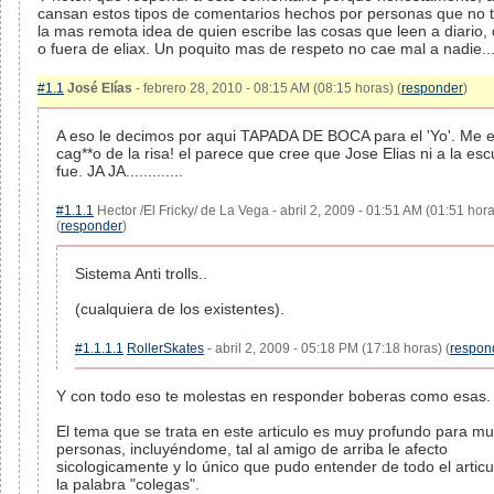
cansan estos tipos de comentarios hechos por personas que no 
la mas remota idea de quien escribe las cosas que leen a diario,
o fuera de eliax. Un poquito mas de respeto no cae mal a nadie..
#1.1
José Elías
- febrero 28, 2010 - 08:15 AM (08:15 horas) (
responder
)
A eso le decimos por aqui TAPADA DE BOCA para el 'Yo'. Me 
cag**o de la risa! el parece que cree que Jose Elias ni a la esc
fue. JA JA.............
#1.1.1
Hector /El Fricky/ de La Vega - abril 2, 2009 - 01:51 AM (01:51 hor
(
responder
)
Sistema Anti trolls..
(cualquiera de los existentes).
#1.1.1.1
RollerSkates
- abril 2, 2009 - 05:18 PM (17:18 horas) (
respon
Y con todo eso te molestas en responder boberas como esas.
El tema que se trata en este articulo es muy profundo para m
personas, incluyéndome, tal al amigo de arriba le afecto
sicologicamente y lo único que pudo entender de todo el articu
la palabra "colegas".