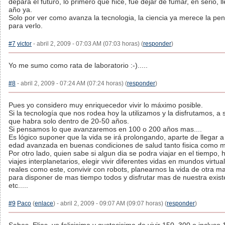
depara el futuro, lo primero que hice, fue dejar de fumar, en serio, l
año ya.
Solo por ver como avanza la tecnologia, la ciencia ya merece la pena
para verlo.
#7
victor
- abril 2, 2009 - 07:03 AM (07:03 horas) (
responder
)
Yo me sumo como rata de laboratorio :-).....
#8
- abril 2, 2009 - 07:24 AM (07:24 horas) (
responder
)
Pues yo considero muy enriquecedor vivir lo máximo posible.
Si la tecnología que nos rodea hoy la utilizamos y la disfrutamos, a 
que habra solo dentro de 20-50 años.
Si pensamos lo que avanzaremos en 100 o 200 años mas....
Es lógico suponer que la vida se irá prolongando, aparte de llegar 
edad avanzada en buenas condiciones de salud tanto fisica como m
Por otro lado, quien sabe si algun dia se podra viajar en el tiempo, 
viajes interplanetarios, elegir vivir diferentes vidas en mundos virtua
reales como este, convivir con robots, planearnos la vida de otra m
para disponer de mas tiempo todos y disfrutar mas de nuestra exist
etc.....
#9
Paco
(
enlace
) - abril 2, 2009 - 09:07 AM (09:07 horas) (
responder
)