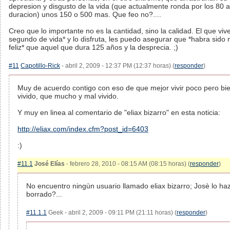
depresion y disgusto de la vida (que actualmente ronda por los 80 
duracion) unos 150 o 500 mas. Que feo no?....
Creo que lo importante no es la cantidad, sino la calidad. El que viv
segundo de vida* y lo disfruta, les puedo asegurar que *habra sido
feliz* que aquel que dura 125 años y la desprecia. ;)
#11
Capotillo-Rick
- abril 2, 2009 - 12:37 PM (12:37 horas) (
responder
)
Muy de acuerdo contigo con eso de que mejor vivir poco pero bi
vivido, que mucho y mal vivido.
Y muy en linea al comentario de "eliax bizarro" en esta noticia:
http://eliax.com/index.cfm?post_id=6403
:)
#11.1
José Elías
- febrero 28, 2010 - 08:15 AM (08:15 horas) (
responder
)
No encuentro ningùn usuario llamado eliax bizarro; Josè lo ha
borrado?...
#11.1.1
Geek - abril 2, 2009 - 09:11 PM (21:11 horas) (
responder
)