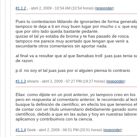
#1.1.2
.
- abril 2, 2009 - 10:54 AM (10:54 horas) (
responder
)
Pues tu contestacion tildando de ignorantes de forma general
tampoco te deja a ti en muy buen lugar por mucho c.v. que ex
que por otro lado queda bastante pedante.
quizas el tal yo estaba de broma y te has pasado de rosca.
tampoco me parece muy acertado que tengan que venir a
secundarte otros comentarios sin aportar nada.
al final va a resultar que al que llamabas troll: juas juas tenia s
de razon.
p.d. no soy el tal juas juas por si alguien piensa lo contrario.
#1.1.3
silvano - abril 2, 2009 - 07:27 PM (19:27 horas) (
responder
)
Eliax: como dijiste en un post anterior, yo tampoco creo en los t
pero en respuesta al comentario anterior, le recomiendo al lec
busque la definiciòn de cientìfico; en efecto los que tenemos e
de contar con un tìtulo universitario debidamente ganado som
cientìficos, debido a que en las aulas y hoy en nuestras labore
aplicamos y contribuimos con la ciencia.
#1.1.4
Geek - abril 2, 2009 - 08:51 PM (20:51 horas) (
responder
)