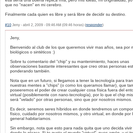
esa sería una buena replica mía, pero mis ideas, mi originalidad, yo
que no "nacen" en mi cerebro.
Finalmente cada quien es libre y será libre de decidir su destino.
#10
Jeny - abril 2, 2009 - 09:46 AM (09:46 horas) (
responder
)
Jeny,
Bienvenido al club de los que queremos vivir mas años, sea por
biológicos o sintéticos :)
Sobre tu comentario del "chip" y su mantenimiento, haces unas
observaciones bastante interesantes que creo otras personas es
ponderando también.
Nota que en un futuro, si llegamos a tener la tecnología para tran
nuestras mentes a "chips" (o como los queramos llamar), que ta
poseeremos el poder de crear cualquier cosa física fuera del ent
virtual (posiblemente con nano-tecnología), por lo que el chip m
será "velado" por otras personas, sino que por nosotros mismos.
Es decir, seremos seres híbridos en donde tendremos un compo
físico, cuidado por nosotros mismos, y otro virtual, en donde por 
general habitaríamos.
Sin embargo, nota que esto para nada quita que uno decida vivir
donde le plazca. Si te gusta el mundo "virtual", pues amén, y si t