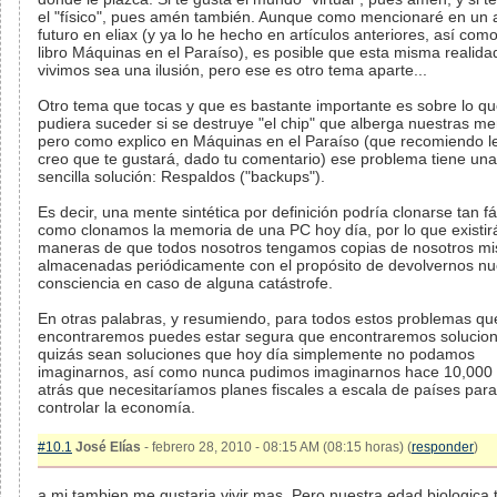
el "físico", pues amén también. Aunque como mencionaré en un a
futuro en eliax (y ya lo he hecho en artículos anteriores, así com
libro Máquinas en el Paraíso), es posible que esta misma realida
vivimos sea una ilusión, pero ese es otro tema aparte...
Otro tema que tocas y que es bastante importante es sobre lo q
pudiera suceder si se destruye "el chip" que alberga nuestras me
pero como explico en Máquinas en el Paraíso (que recomiendo l
creo que te gustará, dado tu comentario) ese problema tiene un
sencilla solución: Respaldos ("backups").
Es decir, una mente sintética por definición podría clonarse tan fá
como clonamos la memoria de una PC hoy día, por lo que existir
maneras de que todos nosotros tengamos copias de nosotros m
almacenadas periódicamente con el propósito de devolvernos nu
consciencia en caso de alguna catástrofe.
En otras palabras, y resumiendo, para todos estos problemas qu
encontraremos puedes estar segura que encontraremos solucion
quizás sean soluciones que hoy día simplemente no podamos
imaginarnos, así como nunca pudimos imaginarnos hace 10,000
atrás que necesitaríamos planes fiscales a escala de países para
controlar la economía.
#10.1
José Elías
- febrero 28, 2010 - 08:15 AM (08:15 horas) (
responder
)
a mi tambien me gustaria vivir mas. Pero nuestra edad biologica 