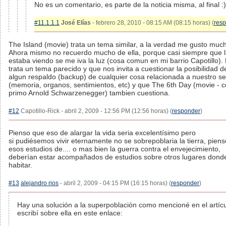
No es un comentario, es parte de la noticia misma, al final :)
#11.1.1.1
José Elías
- febrero 28, 2010 - 08:15 AM (08:15 horas) (
res
The Island (movie) trata un tema similar, a la verdad me gusto muc
Ahora mismo no recuerdo mucho de ella, porque casi siempre que 
estaba viendo se me iva la luz (cosa comun en mi barrio Capotillo).
trata un tema parecido y que nos invita a cuestionar la posibilidad d
algun respaldo (backup) de cualquier cosa relacionada a nuestro se
(memoria, organos, sentimientos, etc) y que The 6th Day (movie - 
primo Arnold Schwarzenegger) tambien cuestiona.
#12
Capotillo-Rick - abril 2, 2009 - 12:56 PM (12:56 horas) (
responder
)
Pienso que eso de alargar la vida seria excelentísimo pero
si pudiésemos vivir eternamente no se sobrepoblaria la tierra, pien
esos estudios de.... o mas bien la guerra contra el envejecimiento,
deberían estar acompañados de estudios sobre otros lugares dond
habitar.
#13
alejandro rios
- abril 2, 2009 - 04:15 PM (16:15 horas) (
responder
)
Hay una solución a la superpoblación como mencioné en el artícu
escribí sobre ella en este enlace: