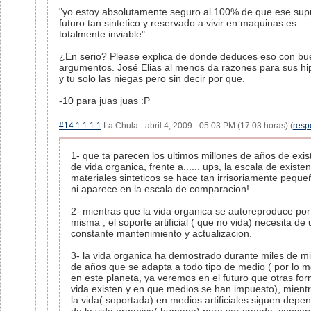
"yo estoy absolutamente seguro al 100% de que ese sup
futuro tan sintetico y reservado a vivir en maquinas es
totalmente inviable".
¿En serio? Please explica de donde deduces eso con b
argumentos. José Elias al menos da razones para sus hip
y tu solo las niegas pero sin decir por que.
-10 para juas juas :P
#14.1.1.1.1
La Chula - abril 4, 2009 - 05:03 PM (17:03 horas) (
resp
1- que ta parecen los ultimos millones de años de exis
de vida organica, frente a...... ups, la escala de existe
materiales sinteticos se hace tan irrisoriamente pequ
ni aparece en la escala de comparacion!
2- mientras que la vida organica se autoreproduce por
misma , el soporte artificial ( que no vida) necesita de 
constante mantenimiento y actualizacion.
3- la vida organica ha demostrado durante miles de mi
de años que se adapta a todo tipo de medio ( por lo 
en este planeta, ya veremos en el futuro que otras fo
vida existen y en que medios se han impuesto), mient
la vida( soportada) en medios artificiales siguen depe