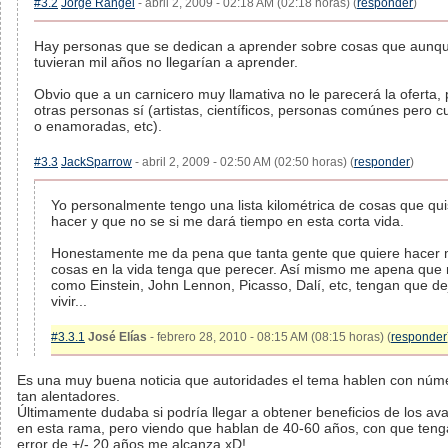
#3.2
Jorge Rangel
- abril 2, 2009 - 02:18 AM (02:18 horas) (
responder
)
Hay personas que se dedican a aprender sobre cosas que aunqu
tuvieran mil años no llegarían a aprender.
Obvio que a un carnicero muy llamativa no le parecerá la oferta, 
otras personas sí (artistas, científicos, personas comúnes pero c
o enamoradas, etc).
#3.3
JackSparrow
- abril 2, 2009 - 02:50 AM (02:50 horas) (
responder
)
Yo personalmente tengo una lista kilométrica de cosas que qui
hacer y que no se si me dará tiempo en esta corta vida.
Honestamente me da pena que tanta gente que quiere hacer
cosas en la vida tenga que perecer. Así mismo me apena que
como Einstein, John Lennon, Picasso, Dalí, etc, tengan que de
vivir...
#3.3.1
José Elías
- febrero 28, 2010 - 08:15 AM (08:15 horas) (
responder
Es una muy buena noticia que autoridades el tema hablen con núm
tan alentadores.
Últimamente dudaba si podría llegar a obtener beneficios de los av
en esta rama, pero viendo que hablan de 40-60 años, con que teng
error de +/- 20 años me alcanza xD!