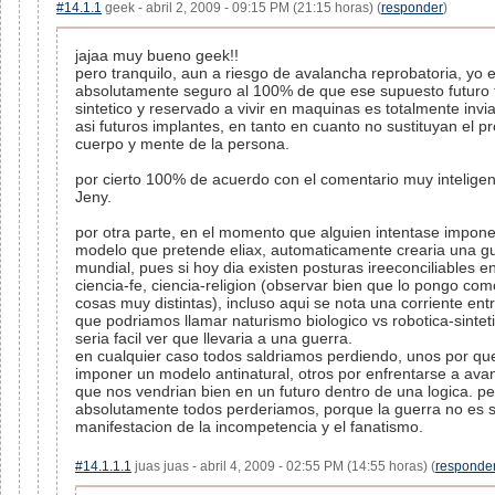
#14.1.1
geek - abril 2, 2009 - 09:15 PM (21:15 horas) (
responder
)
jajaa muy bueno geek!!
pero tranquilo, aun a riesgo de avalancha reprobatoria, yo 
absolutamente seguro al 100% de que ese supuesto futuro 
sintetico y reservado a vivir en maquinas es totalmente invi
asi futuros implantes, en tanto en cuanto no sustituyan el p
cuerpo y mente de la persona.
por cierto 100% de acuerdo con el comentario muy intelige
Jeny.
por otra parte, en el momento que alguien intentase impone
modelo que pretende eliax, automaticamente crearia una g
mundial, pues si hoy dia existen posturas ireeconciliables e
ciencia-fe, ciencia-religion (observar bien que lo pongo com
cosas muy distintas), incluso aqui se nota una corriente entr
que podriamos llamar naturismo biologico vs robotica-sinteti
seria facil ver que llevaria a una guerra.
en cualquier caso todos saldriamos perdiendo, unos por qu
imponer un modelo antinatural, otros por enfrentarse a ava
que nos vendrian bien en un futuro dentro de una logica. p
absolutamente todos perderiamos, porque la guerra no es s
manifestacion de la incompetencia y el fanatismo.
#14.1.1.1
juas juas - abril 4, 2009 - 02:55 PM (14:55 horas) (
responde