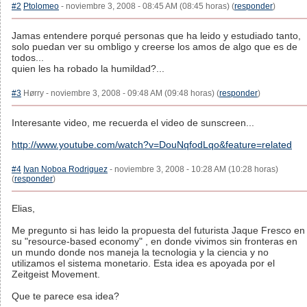
#2
Ptolomeo
- noviembre 3, 2008 - 08:45 AM (08:45 horas) (
responder
)
Jamas entendere porqué personas que ha leido y estudiado tanto,
solo puedan ver su ombligo y creerse los amos de algo que es de
todos...
quien les ha robado la humildad?...
#3
Hørry - noviembre 3, 2008 - 09:48 AM (09:48 horas) (
responder
)
Interesante video, me recuerda el video de sunscreen...
http://www.youtube.com/watch?v=DouNqfodLqo&feature=related
#4
Ivan Noboa Rodriguez
- noviembre 3, 2008 - 10:28 AM (10:28 horas)
(
responder
)
Elias,
Me pregunto si has leido la propuesta del futurista Jaque Fresco en
su "resource-based economy" , en donde vivimos sin fronteras en
un mundo donde nos maneja la tecnologia y la ciencia y no
utilizamos el sistema monetario. Esta idea es apoyada por el
Zeitgeist Movement.
Que te parece esa idea?