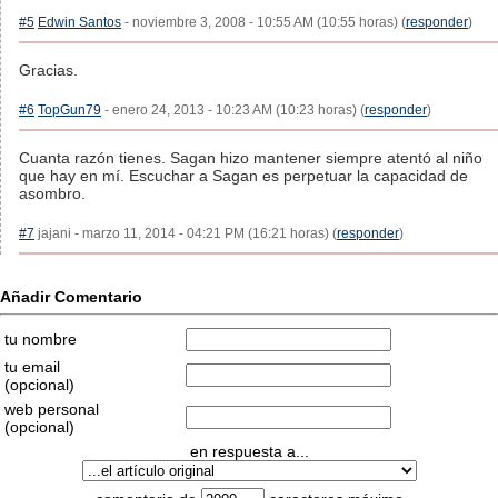
#5
Edwin Santos
- noviembre 3, 2008 - 10:55 AM (10:55 horas) (
responder
)
Gracias.
#6
TopGun79
- enero 24, 2013 - 10:23 AM (10:23 horas) (
responder
)
Cuanta razón tienes. Sagan hizo mantener siempre atentó al niño
que hay en mí. Escuchar a Sagan es perpetuar la capacidad de
asombro.
#7
jajani - marzo 11, 2014 - 04:21 PM (16:21 horas) (
responder
)
Añadir Comentario
tu nombre
tu email
(opcional)
web personal
(opcional)
en respuesta a...