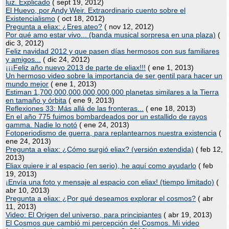
luz. Explicado
( sept 19, 2012)
El Huevo, por Andy Weir. Extraordinario cuento sobre el
Existencialismo
( oct 18, 2012)
Pregunta a eliax: ¿Eres ateo?
( nov 12, 2012)
Por qué amo estar vivo... (banda musical sorpresa en una plaza)
(
dic 3, 2012)
Feliz navidad 2012 y que pasen días hermosos con sus familiares
y amigos...
( dic 24, 2012)
¡¡¡Feliz año nuevo 2013 de parte de eliax!!!
( ene 1, 2013)
Un hermoso video sobre la importancia de ser gentil para hacer un
mundo mejor
( ene 1, 2013)
Estiman 1,700,000,000,000,000,000 planetas similares a la Tierra
en tamaño y órbita
( ene 9, 2013)
Reflexiones 33: Más allá de las fronteras...
( ene 18, 2013)
En el año 775 fuimos bombardeados por un estallido de rayos
gamma. Nadie lo notó
( ene 24, 2013)
Fotoperiodismo de guerra, para replantearnos nuestra existencia
(
ene 24, 2013)
Pregunta a eliax: ¿Cómo surgió eliax? (versión extendida)
( feb 12,
2013)
Eliax quiere ir al espacio (en serio), he aquí como ayudarlo
( feb
19, 2013)
¡Envía una foto y mensaje al espacio con eliax! (tiempo limitado)
(
abr 10, 2013)
Pregunta a eliax: ¿Por qué deseamos explorar el cosmos?
( abr
11, 2013)
Video: El Origen del universo, para principiantes
( abr 19, 2013)
El Cosmos que cambió mi percepción del Cosmos. Mi video