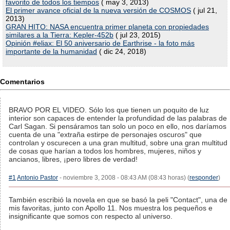
favorito de todos los tiempos
( may 3, 2013)
El primer avance oficial de la nueva versión de COSMOS
( jul 21,
2013)
GRAN HITO: NASA encuentra primer planeta con propiedades
similares a la Tierra: Kepler-452b
( jul 23, 2015)
Opinión #eliax: El 50 aniversario de Earthrise - la foto más
importante de la humanidad
( dic 24, 2018)
Comentarios
BRAVO POR EL VIDEO. Sólo los que tienen un poquito de luz
interior son capaces de entender la profundidad de las palabras de
Carl Sagan. Si pensáramos tan solo un poco en ello, nos daríamos
cuenta de una "extraña estirpe de personajes oscuros" que
controlan y oscurecen a una gran multitud, sobre una gran multitud
de cosas que harían a todos los hombres, mujeres, niños y
ancianos, libres, ¡pero libres de verdad!
#1
Antonio Pastor
- noviembre 3, 2008 - 08:43 AM (08:43 horas) (
responder
)
También escribió la novela en que se basó la peli "Contact", una de
mis favoritas, junto con Apollo 11. Nos muestra los pequeños e
insignificante que somos con respecto al universo.