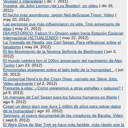
Voyager 1 Interestelar
( dic 7, 2011)
Imagine, de John Lennon (de Los Beatles), en video
( dic 16,
2011)
El hecho más asombroso, según Neil deGrasse Tyson. Video
(
may 10, 2012)
Las personas que más influenciaron mi vida. 7mo aniversario de
eliax
( may 21, 2012)
DÍA HISTÓRICO: Falcon 9 y Dragon salen hacia Estación Espacial
Internacional (ACTUALIZADO)
( may 22, 2012)
La Tragedia de Hipatia, por Carl Sagan. Para reflexionar sobre el
fanatismo
( may 24, 2012)
El 4to Movimiento de la Novena Sinfonía de Beethoven
( jun 3,
2012)
El mundo celebra hoy el 100vo aniversario del nacimiento de Alan
Turing
( jun 23, 2012)
Emocionales imágenes sobre el lado bello de la humanidad...
( jun
26, 2012)
El comercial Here's to the Crazy Ones, narrado por Steve Jobs.
Video alucinante
( jul 2, 2012)
Pregunta a eliax: ¿Cómo viajaremos a otras estrellas y galaxias?
(
jul 9, 2012)
Un mensaje de Carl Sagan para los futuros humanos en Marte
(
ago 8, 2012)
Crean un disco duro que dura 1 millón de años para salvar datos
de la humanidad
( ago 10, 2012)
Samsara, el nuevo documental de los creadores de Baraka. Video
( sept 8, 2012)
El Warp Drive de Star Trek se hace más factible, más rápido que la