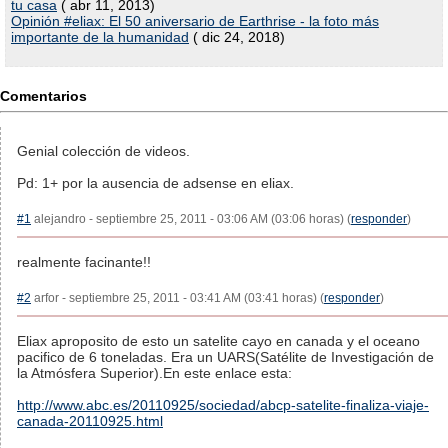
tu casa
( abr 11, 2013)
Opinión #eliax: El 50 aniversario de Earthrise - la foto más
importante de la humanidad
( dic 24, 2018)
Comentarios
Genial colección de videos.
Pd: 1+ por la ausencia de adsense en eliax.
#1
alejandro - septiembre 25, 2011 - 03:06 AM (03:06 horas) (
responder
)
realmente facinante!!
#2
arfor - septiembre 25, 2011 - 03:41 AM (03:41 horas) (
responder
)
Eliax aproposito de esto un satelite cayo en canada y el oceano
pacifico de 6 toneladas. Era un UARS(Satélite de Investigación de
la Atmósfera Superior).En este enlace esta:
http://www.abc.es/20110925/sociedad/abcp-satelite-finaliza-viaje-
canada-20110925.html