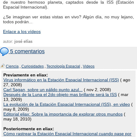
de nuestro hermoso planeta, captados desde la ISS (Estación
Espacial Internacional).
¿Se imaginan ver estas vistas en vivo? Algún día, no muy lejano,
todos podrán...
Enlace a los vídeos
autor:
josé elías
5 comentarios
Ciencia
,
Curiosidades
,
Tecnología Espacial
,
Videos
Previamente en eliax:
Virus informático en la Estación Espacial Internacional (ISS)
( ago
27, 2008)
Carl Sagan, sobre un pálido punto azul...
( nov 2, 2008)
Después de la Luna el 2do objeto mas brillante será la ISS
( mar
13, 2009)
La evolución de la Estación Espacial Internacional (ISS), en video
(
may 8, 2009)
Editorial eliax: Sobre la importancia de explorar otros mundos
(
may 18, 2010)
Posteriormente en eliax:
Cómo rastrear la Estación Espacial Internacional cuando pase por