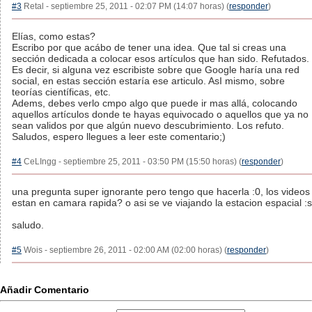
#3
Retal - septiembre 25, 2011 - 02:07 PM (14:07 horas) (
responder
)
Elías, como estas?
Escribo por que acábo de tener una idea. Que tal si creas una
sección dedicada a colocar esos artículos que han sido. Refutados.
Es decir, si alguna vez escribiste sobre que Google haría una red
social, en estas sección estaría ese articulo. AsI mismo, sobre
teorías científicas, etc.
Adems, debes verlo cmpo algo que puede ir mas allá, colocando
aquellos artículos donde te hayas equivocado o aquellos que ya no
sean validos por que algún nuevo descubrimiento. Los refuto.
Saludos, espero llegues a leer este comentario;)
#4
CeLIngg - septiembre 25, 2011 - 03:50 PM (15:50 horas) (
responder
)
una pregunta super ignorante pero tengo que hacerla :0, los videos
estan en camara rapida? o asi se ve viajando la estacion espacial :s
saludo.
#5
Wois - septiembre 26, 2011 - 02:00 AM (02:00 horas) (
responder
)
Añadir Comentario