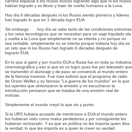
carrera espacial a los Rusos incluso logrando algo que ni los Rusos
habían logrado y es llevar y traer de vuelta humanos a la Luna.
Hoy día 6 décadas después ni los Rusos siendo pioneros y líderes
han logrado lo que en 1 década logro EUA.
Sin embargo . . . hoy día se sabe tanto de las condiciones extremas
y los retos tecnológicos que se necesitan para un viaje tripulado ida
y vuelta a la Luna que simplemente no se intenta y no porque no
sea rentable, simplemente no se intenta porque todavía hoy día es
un reto que ni los Rusos han logrado 6 décadas después de
lograrlo EUA.
En lo que si ganó y por mucho EUA a Rusia fue en toda su industria
cinematográfica y eso si que es un logro pues fue por televisión que
se transmitió el alunizaje y de paso se convenció al mundo entero
de la famosa travesía. Fue mas exitoso que el programa de radio
de Orson Welles y su famoso "La guerra de los mundos" en la que
los oyentes que sintonizaron la emisión y no escucharon la
introducción pensaron que se trataba de una emisión real de
noticias.
Simplemente el mundo creyó lo que vio y punto.
Si la URS hubiera acusado de mentirosos a EUA el mundo entero
los hubieran visto como malos perdedores y por consiguiente los
hubieran rechazado. Y es que en política no les importa quien dice
la verdad, lo que les importa es a quien le creen su verdad.