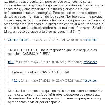
las mentiras que ocultaron, pero en ese entonces no seran
importantes las religiones los gobiernos de antaño entre cientos de
cosas mas, y que importara? Un futuro glorioso es lo que
enfocaremos nuestras energias. Pero en ese entonces sabremos
de todas estas mentiras en de las cuales Neil fue parte, no porque
lo decidiera, pero porque nunca tuvo el coraje para romper con sus
amenazadores. A menos que puedieran controlarlo neuronalmente,
o que le hayan labado el cerebro hace muchos años atras. Saludos
Elias, un poco de spice a tu blog no viene mal (^_^)
#2
Garsoul
(
enlace
) - mayo 27, 2012 - 02:50 AM (02:50 horas) (
responder
)
TROLL DETECTADO, no le respondan que lo que quiere es
atención. CAMBIO Y FUERA.
#2.1
TrollHunter - mayo 27, 2012 - 03:02 AM (03:02 horas) (
responder
)
Enterado también. CAMBIO Y FUERA!
#2.1.1
Johan - mayo 27, 2012 - 04:22 AM (04:22 horas) (
responder
)
Mentira. Lo que pasa es que los trolls que escriben comentarios
como este son en realidad infiltrados extraterrestres que tratan
de sembrar discordia para que los humanos no progresemos y
aprendamos a viajar por el espacio.