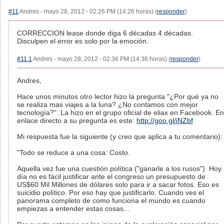
#11
Andres - mayo 28, 2012 - 02:26 PM (14:26 horas) (
responder
)
CORRECCION lease donde diga 6 décadas 4 décadas.
Disculpen el error es solo por la emoción.
#11.1
Andres - mayo 28, 2012 - 02:36 PM (14:36 horas) (
responder
)
Andres,
Hace unos minutos otro lector hizo la pregunta "¿Por qué ya no
se realiza mas viajes a la luna? ¿No contamos con mejor
tecnología?". La hizo en el grupo oficial de eliax en Facebook. En
enlace directo a su pregunta es este:
http://goo.gl/iNZbf
Mi respuesta fue la siguiente (y creo que aplica a tu comentario):
"Todo se reduce a una cosa: Costo.
Aquella vez fue una cuestión política ("ganarle a los rusos"). Hoy
día no es fácil justificar ante el congreso un presupuesto de
US$60 Mil Millones de dólares solo para ir a sacar fotos. Eso es
suicidio político. Por eso hay que justificarlo. Cuando ves el
panorama completo de como funciona el mundo es cuando
empiezas a entender estas cosas...