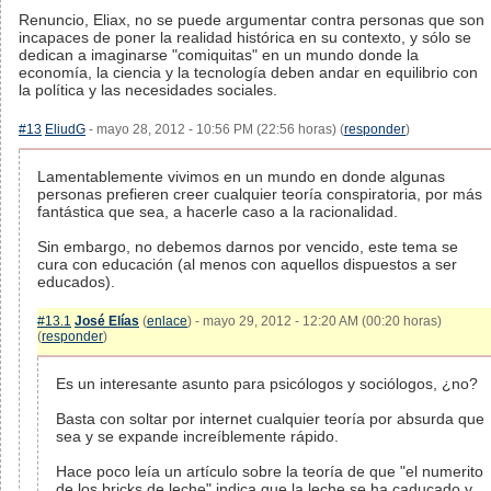
Renuncio, Eliax, no se puede argumentar contra personas que son
incapaces de poner la realidad histórica en su contexto, y sólo se
dedican a imaginarse "comiquitas" en un mundo donde la
economía, la ciencia y la tecnología deben andar en equilibrio con
la política y las necesidades sociales.
#13
EliudG
- mayo 28, 2012 - 10:56 PM (22:56 horas) (
responder
)
Lamentablemente vivimos en un mundo en donde algunas
personas prefieren creer cualquier teoría conspiratoria, por más
fantástica que sea, a hacerle caso a la racionalidad.
Sin embargo, no debemos darnos por vencido, este tema se
cura con educación (al menos con aquellos dispuestos a ser
educados).
#13.1
José Elías
(
enlace
) - mayo 29, 2012 - 12:20 AM (00:20 horas)
(
responder
)
Es un interesante asunto para psicólogos y sociólogos, ¿no?
Basta con soltar por internet cualquier teoría por absurda que
sea y se expande increíblemente rápido.
Hace poco leía un artículo sobre la teoría de que "el numerito
de los bricks de leche" indica que la leche se ha caducado y