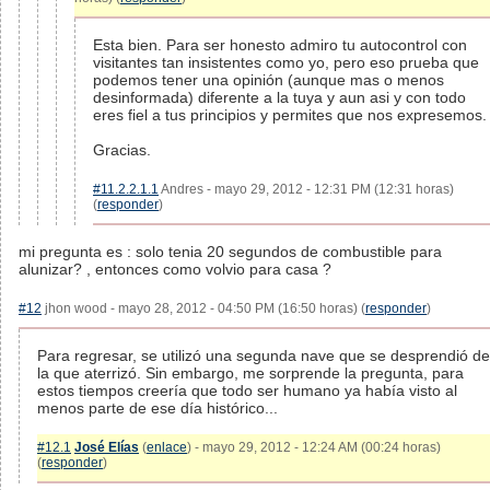
Esta bien. Para ser honesto admiro tu autocontrol con
visitantes tan insistentes como yo, pero eso prueba que
podemos tener una opinión (aunque mas o menos
desinformada) diferente a la tuya y aun asi y con todo
eres fiel a tus principios y permites que nos expresemos.
Gracias.
#11.2.2.1.1
Andres - mayo 29, 2012 - 12:31 PM (12:31 horas)
(
responder
)
mi pregunta es : solo tenia 20 segundos de combustible para
alunizar? , entonces como volvio para casa ?
#12
jhon wood - mayo 28, 2012 - 04:50 PM (16:50 horas) (
responder
)
Para regresar, se utilizó una segunda nave que se desprendió de
la que aterrizó. Sin embargo, me sorprende la pregunta, para
estos tiempos creería que todo ser humano ya había visto al
menos parte de ese día histórico...
#12.1
José Elías
(
enlace
) - mayo 29, 2012 - 12:24 AM (00:24 horas)
(
responder
)