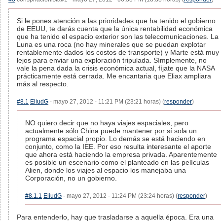
Si le pones atención a las prioridades que ha tenido el gobierno
de EEUU, te darás cuenta que la única rentabilidad económica
que ha tenido el espacio exterior son las telecomunicaciones. La
Luna es una roca (no hay minerales que se puedan explotar
rentablemente dados los costos de transporte) y Marte está muy
lejos para enviar una exploración tripulada. Símplemente, no
vale la pena dada la crisis económica actual, fíjate que la NASA
prácticamente está cerrada. Me encantaria que Eliax ampliara
más al respecto.
#8.1
EliudG
- mayo 27, 2012 - 11:21 PM (23:21 horas) (
responder
)
NO quiero decir que no haya viajes espaciales, pero
actualmente sólo China puede mantener por sí sola un
programa espacial propio. Lo demás se está haciendo en
conjunto, como la IEE. Por eso resulta interesante el aporte
que ahora está haciendo la empresa privada. Aparentemente
es posible un escenario como el planteado en las películas
Alien, donde los viajes al espacio los manejaba una
Corporación, no un gobierno.
#8.1.1
EliudG
- mayo 27, 2012 - 11:24 PM (23:24 horas) (
responder
)
Para entenderlo, hay que trasladarse a aquella época. Era una