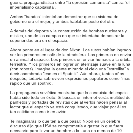
guerra propagandística entre "la opresión comunista" contra "el
imperialismo capitalista".
Ambos "bandos" intentaban demostrar que su sistema de
gobierno era el mejor, y ambos hablaban peste del otro.
A demás del deporte y la construcción de bombas nucleares y
misiles, uno de los campos en que se intentaba demostrar la
superioridad era en el espacio.
Ahora ponte en el lugar de don Nixon. Los rusos habían logrado
ser los primeros en salir de la atmósfera. Los primeros en enviar
un animal al espacio. Los primeros en enviar humaos a la órbita
terrestre. Y los primeros en lograr un aterrizaje suave en la luna
(con robots). Imagina la gente mirando el cielo una "estrellita" y
decir asombrada "ese es el Sputnik". Aún ahora, tantos años
después, todavía sobreviven expresiones populares como "más
rápido que un sputnik".
La propaganda soviética mostraba que la conquista del espcio
había sido todo un éxito. Si buscas en internet verás multitud de
panfletos y portadas de revistas que al verlos hacen pensar al
lector que el espacio ya está conquistado, que viajar por él es
tan cotidiano como ir en avión.
Te imaginarás lo que tenía que pasar: Nixon en un célebre
discurso dijo que USA se comprometía a gastar lo que fuera
neceasrio para llevar un hombre a la Luna en menos de 10