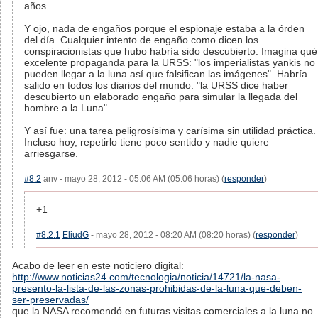
años.
Y ojo, nada de engaños porque el espionaje estaba a la órden
del día. Cualquier intento de engaño como dicen los
conspiracionistas que hubo habría sido descubierto. Imagina qué
excelente propaganda para la URSS: "los imperialistas yankis no
pueden llegar a la luna así que falsifican las imágenes". Habría
salido en todos los diarios del mundo: "la URSS dice haber
descubierto un elaborado engaño para simular la llegada del
hombre a la Luna"
Y así fue: una tarea peligrosísima y carísima sin utilidad práctica.
Incluso hoy, repetirlo tiene poco sentido y nadie quiere
arriesgarse.
#8.2
anv - mayo 28, 2012 - 05:06 AM (05:06 horas) (
responder
)
+1
#8.2.1
EliudG
- mayo 28, 2012 - 08:20 AM (08:20 horas) (
responder
)
Acabo de leer en este noticiero digital:
http://www.noticias24.com/tecnologia/noticia/14721/la-nasa-
presento-la-lista-de-las-zonas-prohibidas-de-la-luna-que-deben-
ser-preservadas/
que la NASA recomendó en futuras visitas comerciales a la luna no