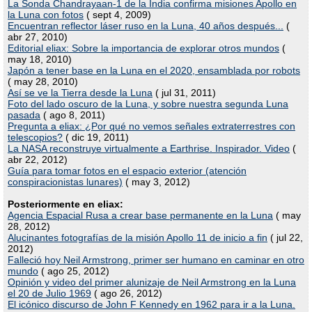
La Sonda Chandrayaan-1 de la India confirma misiones Apollo en
la Luna con fotos
( sept 4, 2009)
Encuentran reflector láser ruso en la Luna, 40 años después...
(
abr 27, 2010)
Editorial eliax: Sobre la importancia de explorar otros mundos
(
may 18, 2010)
Japón a tener base en la Luna en el 2020, ensamblada por robots
( may 28, 2010)
Así se ve la Tierra desde la Luna
( jul 31, 2011)
Foto del lado oscuro de la Luna, y sobre nuestra segunda Luna
pasada
( ago 8, 2011)
Pregunta a eliax: ¿Por qué no vemos señales extraterrestres con
telescopios?
( dic 19, 2011)
La NASA reconstruye virtualmente a Earthrise. Inspirador. Video
(
abr 22, 2012)
Guía para tomar fotos en el espacio exterior (atención
conspiracionistas lunares)
( may 3, 2012)
Posteriormente en eliax:
Agencia Espacial Rusa a crear base permanente en la Luna
( may
28, 2012)
Alucinantes fotografías de la misión Apollo 11 de inicio a fin
( jul 22,
2012)
Falleció hoy Neil Armstrong, primer ser humano en caminar en otro
mundo
( ago 25, 2012)
Opinión y video del primer alunizaje de Neil Armstrong en la Luna
el 20 de Julio 1969
( ago 26, 2012)
El icónico discurso de John F Kennedy en 1962 para ir a la Luna.