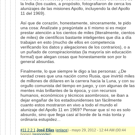
la India (los cuales, a propósito, fotografiaron de cerca los
alunizajes de las misiones Apollo, incluyendo la del Apollo
11 del 1969).
Así que de corazón, honestamente, sinceramente, te pido
una cosa: Analízate y pregúntate a tí mismo si es mejor
prestar atención a los cientos de miles (literalmente, cientos
de miles) de científicos bastante inteligentes que día a día
trabajan en esto (mucho de ellos en competencia
verificando los datos y alegaciones de los contrarios), o a
un puñado de conspiracionistas (la mayoría sin educación
formal) que alegan cosas que honestamente son por lo
general absurdas.
Finalmente, lo que siempre le digo a las personas: ¿De
verdad crees que una nación como Rusia, que invirtió miles
de millones de dólares en la carrera hacia la Luna, y con su
orgullo comunista del tiempo en juego, y con algunas de las
mentes más brillantes de la época, y con recursos
humanos, económicos y técnicos asombrosos, se iban a
dejar engañar de los estadounidenses tan fácilmente
cuanto estos mostraron en vivo a todo el mundo el
alunizaje del Apollo 11 en 1969? Pensar que sí no es solo
absurdo, sino que llega casi al borde de la más tonta y
ordinaria estupidez...
#11.2.2.1
José Elías
(
enlace
) - mayo 29, 2012 - 12:44 AM (00:44
horas) (
responder
)