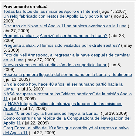
Previamente en eliax:
Todas las fotos de las misiones Apollo en Internet
( ago 4, 2007)
Un reloj fabricado con restos del Apollo 11 y polvo lunar
( nov 15,
2008)
Discurso de Nixon si el Apollo 11 se hubiera averiado en la Luna
(
abr 27, 2009)
Pregunta a eliax: ¿Aterrizó el ser humano en la Luna?
( abr 28,
2009)
Pregunta a eliax: ¿Hemos sido visitados por extraterrestres?
( may
5, 2009)
Foto de Neil Armstrong, al regresar a la nave después de caminar
en la Luna
( may 27, 2009)
Nuevos videos en alta definición de la superficie lunar
( jun 5,
2009)
Recrea la primera llegada del ser humano en la Luna, virtualmente
( jul 13, 2009)
Un día como hoy, hace 40 años, el ser humano partió hacia la
Luna...
( jul 16, 2009)
NASA recupera y restaura los "videos perdidos" de la misión Apollo
11
( jul 16, 2009)
¡¡¡NASA fotografía sitios de alunizajes lunares de las misiones
Apollo!!!
( jul 17, 2009)
Hace 40 años hoy, la humanidad llegó a la Luna...
( jul 19, 2009)
Cómo construir una réplica de la Computadora de Navegación del
Apollo 11
( jul 22, 2009)
Greg Force, el niño de 10 años que contribuyó al regreso a salvo
del Apollo 11
( jul 22, 2009)