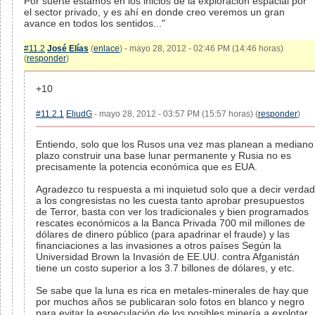
Por suerte estamos en los inicios de la exploración espacial por
el sector privado, y es ahí en donde creo veremos un gran
avance en todos los sentidos..."
#11.2
José Elías
(
enlace
) - mayo 28, 2012 - 02:46 PM (14:46 horas)
(
responder
)
+10
#11.2.1
EliudG
- mayo 28, 2012 - 03:57 PM (15:57 horas) (
responder
)
Entiendo, solo que los Rusos una vez mas planean a mediano
plazo construir una base lunar permanente y Rusia no es
precisamente la potencia económica que es EUA.
Agradezco tu respuesta a mi inquietud solo que a decir verdad
a los congresistas no les cuesta tanto aprobar presupuestos
de Terror, basta con ver los tradicionales y bien programados
rescates económicos a la Banca Privada 700 mil millones de
dólares de dinero público (para apadrinar el fraude) y las
financiaciones a las invasiones a otros países Según la
Universidad Brown la Invasión de EE.UU. contra Afganistán
tiene un costo superior a los 3.7 billones de dólares, y etc.
Se sabe que la luna es rica en metales-minerales de hay que
por muchos años se publicaran solo fotos en blanco y negro
para evitar la especulación de los posibles minería a explotar