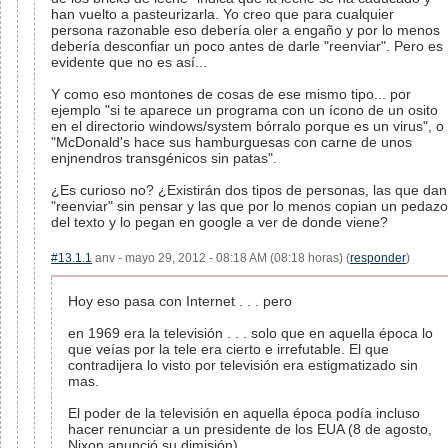
han vuelto a pasteurizarla. Yo creo que para cualquier
persona razonable eso debería oler a engaño y por lo menos
debería desconfiar un poco antes de darle "reenviar". Pero es
evidente que no es así...
Y como eso montones de cosas de ese mismo tipo... por
ejemplo "si te aparece un programa con un ícono de un osito
en el directorio windows/system bórralo porque es un virus", o
"McDonald's hace sus hamburguesas con carne de unos
enjnendros transgénicos sin patas".
¿Es curioso no? ¿Existirán dos tipos de personas, las que dan
"reenviar" sin pensar y las que por lo menos copian un pedazo
del texto y lo pegan en google a ver de donde viene?
#13.1.1
anv - mayo 29, 2012 - 08:18 AM (08:18 horas) (
responder
)
Hoy eso pasa con Internet . . . pero
en 1969 era la televisión . . . solo que en aquella época lo
que veías por la tele era cierto e irrefutable. El que
contradijera lo visto por televisión era estigmatizado sin
mas.
El poder de la televisión en aquella época podía incluso
hacer renunciar a un presidente de los EUA (8 de agosto,
Nixon anunció su dimisión).