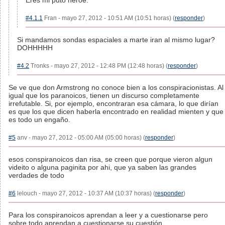
Eres mi puto héroe.
#4.1.1
Fran - mayo 27, 2012 - 10:51 AM (10:51 horas) (
responder
)
Si mandamos sondas espaciales a marte iran al mismo lugar?
DOHHHHH
#4.2
Tronks - mayo 27, 2012 - 12:48 PM (12:48 horas) (
responder
)
Se ve que don Armstrong no conoce bien a los conspiracionistas. Al
igual que los paranoicos, tienen un discurso completamente
irrefutable. Si, por ejemplo, encontraran esa cámara, lo que dirían
es que los que dicen haberla encontrado en realidad mienten y que
es todo un engaño.
#5
anv - mayo 27, 2012 - 05:00 AM (05:00 horas) (
responder
)
esos conspiranoicos dan risa, se creen que porque vieron algun
videito o alguna paginita por ahi, que ya saben las grandes
verdades de todo
#6
lelouch - mayo 27, 2012 - 10:37 AM (10:37 horas) (
responder
)
Para los conspiranoicos aprendan a leer y a cuestionarse pero
sobre todo aprendan a cuestionarse su cuestión.