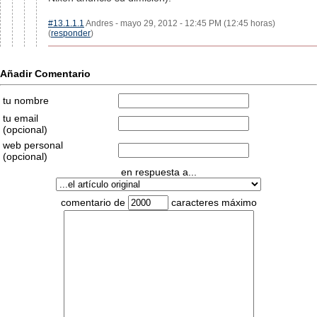
#13.1.1.1
Andres - mayo 29, 2012 - 12:45 PM (12:45 horas)
(
responder
)
Añadir Comentario
tu nombre
tu email
(opcional)
web personal
(opcional)
en respuesta a...
comentario de
caracteres máximo