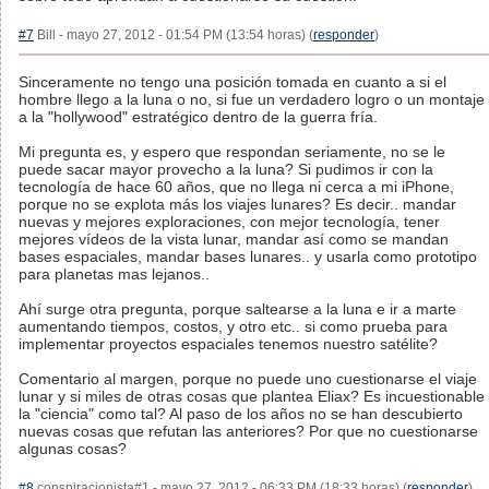
#7
Bill - mayo 27, 2012 - 01:54 PM (13:54 horas) (
responder
)
Sinceramente no tengo una posición tomada en cuanto a si el
hombre llego a la luna o no, si fue un verdadero logro o un montaje
a la "hollywood" estratégico dentro de la guerra fría.
Mi pregunta es, y espero que respondan seriamente, no se le
puede sacar mayor provecho a la luna? Si pudimos ir con la
tecnología de hace 60 años, que no llega ni cerca a mi iPhone,
porque no se explota más los viajes lunares? Es decir.. mandar
nuevas y mejores exploraciones, con mejor tecnología, tener
mejores vídeos de la vista lunar, mandar así como se mandan
bases espaciales, mandar bases lunares.. y usarla como prototipo
para planetas mas lejanos..
Ahí surge otra pregunta, porque saltearse a la luna e ir a marte
aumentando tiempos, costos, y otro etc.. si como prueba para
implementar proyectos espaciales tenemos nuestro satélite?
Comentario al margen, porque no puede uno cuestionarse el viaje
lunar y si miles de otras cosas que plantea Eliax? Es incuestionable
la "ciencia" como tal? Al paso de los años no se han descubierto
nuevas cosas que refutan las anteriores? Por que no cuestionarse
algunas cosas?
#8
conspiracionista#1 - mayo 27, 2012 - 06:33 PM (18:33 horas) (
responder
)