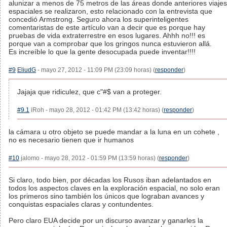
alunizar a menos de 75 metros de las áreas donde anteriores viajes
espaciales se realizaron, esto relacionado con la entrevista que
concedió Armstrong. Seguro ahora los superinteligentes
comentaristas de este artículo van a decir que es porque hay
pruebas de vida extraterrestre en esos lugares. Ahhh no!!! es
porque van a comprobar que los gringos nunca estuvieron allá.
Es increíble lo que la gente desocupada puede inventar!!!!
#9
EliudG
- mayo 27, 2012 - 11:09 PM (23:09 horas) (
responder
)
Jajaja que ridiculez, que c"#$ van a proteger.
#9.1
iRoh - mayo 28, 2012 - 01:42 PM (13:42 horas) (
responder
)
la cámara u otro objeto se puede mandar a la luna en un cohete ,
no es necesario tienen que ir humanos
#10
jalomo - mayo 28, 2012 - 01:59 PM (13:59 horas) (
responder
)
Si claro, todo bien, por décadas los Rusos iban adelantados en
todos los aspectos claves en la exploración espacial, no solo eran
los primeros sino también los únicos que lograban avances y
conquistas espaciales claras y contundentes.
Pero claro EUA decide por un discurso avanzar y ganarles la