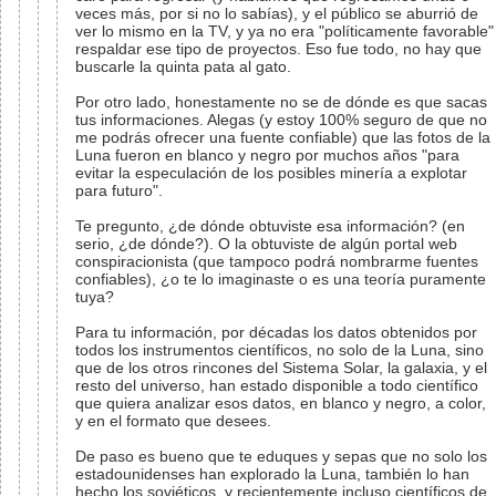
veces más, por si no lo sabías), y el público se aburrió de
ver lo mismo en la TV, y ya no era "políticamente favorable"
respaldar ese tipo de proyectos. Eso fue todo, no hay que
buscarle la quinta pata al gato.
Por otro lado, honestamente no se de dónde es que sacas
tus informaciones. Alegas (y estoy 100% seguro de que no
me podrás ofrecer una fuente confiable) que las fotos de la
Luna fueron en blanco y negro por muchos años "para
evitar la especulación de los posibles minería a explotar
para futuro".
Te pregunto, ¿de dónde obtuviste esa información? (en
serio, ¿de dónde?). O la obtuviste de algún portal web
conspiracionista (que tampoco podrá nombrarme fuentes
confiables), ¿o te lo imaginaste o es una teoría puramente
tuya?
Para tu información, por décadas los datos obtenidos por
todos los instrumentos científicos, no solo de la Luna, sino
que de los otros rincones del Sistema Solar, la galaxia, y el
resto del universo, han estado disponible a todo científico
que quiera analizar esos datos, en blanco y negro, a color,
y en el formato que desees.
De paso es bueno que te eduques y sepas que no solo los
estadounidenses han explorado la Luna, también lo han
hecho los soviéticos, y recientemente incluso científicos de