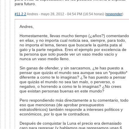
para futuro.
#11.2.2
Andres - mayo 28, 2012 - 04:54 PM (16:54 horas) (
responder
)
Andres,
Homestamente, llevas mucho tiempo (¿años?) comentando
en eliax, y no importa cual noticia sea, siempre, para todo,
no importa el tema, tienes que buscarle la quinta pata al
gato y la parte negativa. Eres el ejemplo por excelencia de
la persona que solo puede ver un vaso medio vacío y
nunca un vaso medio lleno.
Sin ganas de ofender, y sin sarcasmos, ¿te has puesto a
pensar que quizás el mundo sea aunque sea un *poquitito*
diferente a como te lo imaginas? ¿Te has puesto a pensar
que quizás el mundo no sea tan malo, o perverso, o
negativo, o horrendo a como te lo imaginas? ¿No crees
que existan personas buenas en este mundo?
Pero respondiendo más directamente a tu comentario, todo
eso que mencionas (de aprobar presupuestos
estratosféricos) también responde a intereses políticos y
económicos, por lo que te contradices.
Después de conquistar la Luna el precio era demasiado
caro para regresar (y hablamos que regresamos unas 6