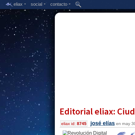
eliax
social
contacto
Editorial eliax: Ci
josé elías
eliax id:
8745
en may 30