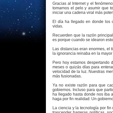
Gracias al Internet y el fenómeno
tomarnos el pelo y asumir que t
iniciar una cadena viral más pot
El día ha llegado en donde los 
vidas.
Recuerden que la razón principal
es porque cuando se idearon estos
Las distancias eran enormes, el t
la ignorancia reinaba en la mayor
Pero hoy estamos despertando d
meses o quizás días para entera
velocidad de la luz. Nuestras me
más fusionadas.
Ya no existe razón para que cad
gobiernos. Incluso para que part
ha llegado hasta donde nos iba a
haga por fin realidad: Un gobierno
La ciencia y la tecnología por fi
trascender barreras políticas, s