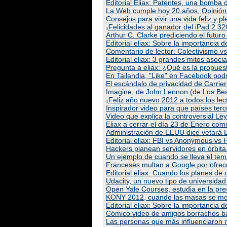
Editorial Eliax: Patentes, una bomba d
La Web cumple hoy 20 años, Opinión 
Consejos para vivir una vida feliz y p
¡Felicidades al ganador del iPad 2 3
Arthur C. Clarke prediciendo el futur
Editorial eliax: Sobre la importancia d
Comentario de lector: Colectivismo v
Editorial eliax: 3 grandes mitos asoci
Pregunta a eliax: ¿Qué es la propues
En Tailandia, "Like" en Facebook podr
El escándalo de privacidad de Carrier
Imagine, de John Lennon (de Los Bea
¡Feliz año nuevo 2012 a todos los lect
Inspirador video para que países ter
Video que explica la controversial Le
Eliax a cerrar el día 23 de Enero com
Administración de EEUU dice vetará 
Editorial eliax: FBI vs Anonymous vs
Hackers planean servidores en órbita t
Un ejemplo de cuando se lleva el te
Franceses multan a Google por ofrec
Editorial eliax: Cuando los planes de 
Udacity, un nuevo tipo de universidad 
Open Yale Courses, estudia en la pres
KONY 2012, cuando las masas se movi
Editorial eliax: Sobre la importancia 
Cómico video de amigos borrachos bai
Las personas que más influenciaron m