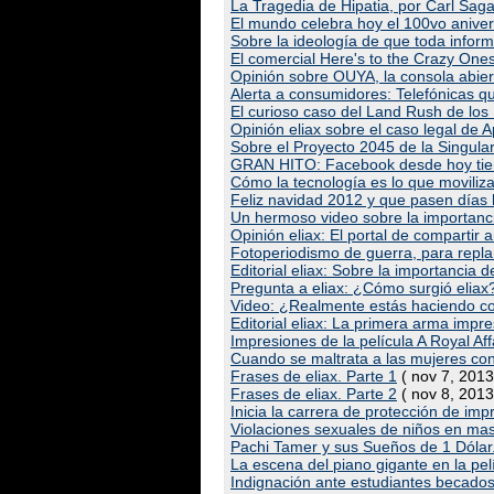
La Tragedia de Hipatia, por Carl Saga
El mundo celebra hoy el 100vo aniver
Sobre la ideología de que toda informa
El comercial Here's to the Crazy One
Opinión sobre OUYA, la consola abier
Alerta a consumidores: Telefónicas q
El curioso caso del Land Rush de los
Opinión eliax sobre el caso legal de
Sobre el Proyecto 2045 de la Singulari
GRAN HITO: Facebook desde hoy tiene
Cómo la tecnología es lo que moviliza 
Feliz navidad 2012 y que pasen días 
Un hermoso video sobre la importanc
Opinión eliax: El portal de compartir 
Fotoperiodismo de guerra, para repla
Editorial eliax: Sobre la importancia
Pregunta a eliax: ¿Cómo surgió eliax?
Video: ¿Realmente estás haciendo con 
Editorial eliax: La primera arma imp
Impresiones de la película A Royal Aff
Cuando se maltrata a las mujeres con
Frases de eliax. Parte 1
( nov 7, 2013
Frases de eliax. Parte 2
( nov 8, 2013
Inicia la carrera de protección de im
Violaciones sexuales de niños en m
Pachi Tamer y sus Sueños de 1 Dólar.
La escena del piano gigante en la pe
Indignación ante estudiantes becado