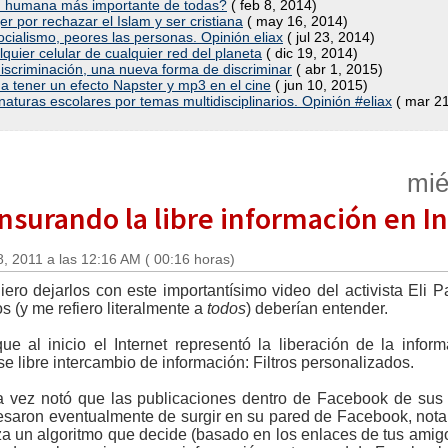
dad humana más importante de todas?
( feb 8, 2014)
 por rechazar el Islam y ser cristiana
( may 16, 2014)
cialismo, peores las personas. Opinión eliax
( jul 23, 2014)
ier celular de cualquier red del planeta
( dic 19, 2014)
indiscriminación, una nueva forma de discriminar
( abr 1, 2015)
 a tener un efecto Napster y mp3 en el cine
( jun 10, 2015)
naturas escolares por temas multidisciplinarios. Opinión #eliax
( mar 21
mié
ensurando la libre información en I
, 2011 a las 12:16 AM ( 00:16 horas)
ero dejarlos con este importantísimo video del activista Eli P
 (y me refiero literalmente a
todos
) deberían entender.
e al inicio el Internet representó la liberación de la infor
 libre intercambio de información: Filtros personalizados.
a vez notó que las publicaciones dentro de Facebook de su
l cesaron eventualmente de surgir en su pared de Facebook, not
iliza un algoritmo que decide (basado en los enlaces de tus ami