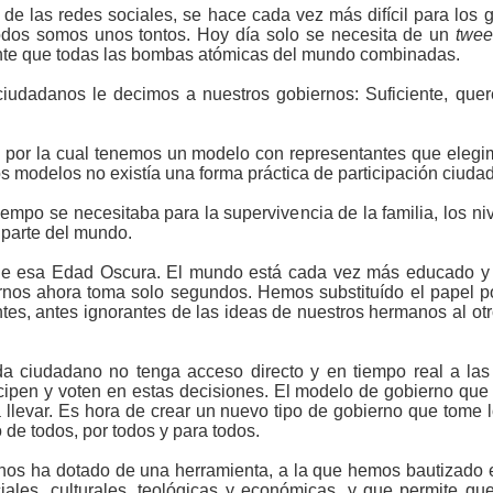
 de las redes sociales, se hace cada vez más difícil para los
odos somos unos tontos. Hoy día solo se necesita de un
twee
ente que todas las bombas atómicas del mundo combinadas.
ciudadanos le decimos a nuestros gobiernos: Suficiente, que
 por la cual tenemos un modelo con representantes que elegi
 modelos no existía una forma práctica de participación ciudad
iempo se necesitaba para la supervivencia de la familia, los n
 parte del mundo.
e esa Edad Oscura. El mundo está cada vez más educado y 
rnos ahora toma solo segundos. Hemos substituído el papel p
ntes, antes ignorantes de las ideas de nuestros hermanos al ot
a ciudadano no tenga acceso directo y en tiempo real a la
icipen y voten en estas decisiones. El modelo de gobierno que 
 llevar. Es hora de crear un nuevo tipo de gobierno que tome l
 de todos, por todos y para todos.
n nos ha dotado de una herramienta, a la que hemos bautizado el
ociales, culturales, teológicas y económicas, y que permite q