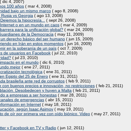
( dic 4, 2007)
imos 100 años
( mar 4, 2008)
manidad bajo un mismo marco
( ago 8, 2008)
: Rusia vs Georgia
( ago 13, 2008)
 Dejemos la hipocresía...
( sept 26, 2008)
n Internet o en un mundo en caos
( mar 4, 2009)
 barrera para la unificación global?
( mar 24, 2009)
 = Guardianes de la Democracia
( may 11, 2009)
 un derecho básico del ser humano
( jun 15, 2009)
curriendo en Irán en estos momentos
( jun 16, 2009)
venir en la soberanía de un país
( oct 7, 2009)
nes de usuarios en Facebook
( jul 22, 2010)
ridad?
( jul 23, 2010)
u impacto en el mundo
( dic 6, 2010)
mundo mejor
( ene 27, 2011)
ocratización tecnológica
( ene 31, 2011)
 en Egipto del 25 de Enero
( ene 31, 2011)
ada brasileña ante red de corruptos
( feb 9, 2011)
te con buenos precios e innovación, no restricciones
( feb 21, 2011)
oblación. Desobedecen y huyen a Malta
( feb 21, 2011)
gando a empresas a ser honestas
( mar 28, 2011)
 canales de emergencias
( abr 15, 2011)
información en Internet
( may 18, 2011)
educación, según Isaac Asimov
( may 19, 2011)
 de oír por primera vez con oído biónico. Video
( may 27, 2011)
tter y Facebook en TV y Radio
( jun 12, 2011)