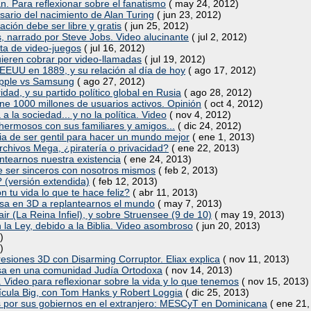
n. Para reflexionar sobre el fanatismo
( may 24, 2012)
sario del nacimiento de Alan Turing
( jun 23, 2012)
ción debe ser libre y gratis
( jun 25, 2012)
s, narrado por Steve Jobs. Video alucinante
( jul 2, 2012)
ta de video-juegos
( jul 16, 2012)
uieren cobrar por video-llamadas
( jul 19, 2012)
 EEUU en 1889, y su relación al día de hoy
( ago 17, 2012)
 Apple vs Samsung
( ago 27, 2012)
dad, y su partido político global en Rusia
( ago 28, 2012)
 1000 millones de usuarios activos. Opinión
( oct 4, 2012)
a la sociedad... y no la política. Video
( nov 4, 2012)
hermosos con sus familiares y amigos...
( dic 24, 2012)
ia de ser gentil para hacer un mundo mejor
( ene 1, 2013)
archivos Mega, ¿piratería o privacidad?
( ene 22, 2013)
ntearnos nuestra existencia
( ene 24, 2013)
 de ser sinceros con nosotros mismos
( feb 2, 2013)
 (versión extendida)
( feb 12, 2013)
tu vida lo que te hace feliz?
( abr 11, 2013)
resa en 3D a replantearnos el mundo
( may 7, 2013)
air (La Reina Infiel), y sobre Struensee (9 de 10)
( may 19, 2013)
 la Ley, debido a la Biblia. Video asombroso
( jun 20, 2013)
)
)
presiones 3D con Disarming Corruptor. Eliax explica
( nov 11, 2013)
asa en una comunidad Judía Ortodoxa
( nov 14, 2013)
 Video para reflexionar sobre la vida y lo que tenemos
( nov 15, 2013)
lícula Big, con Tom Hanks y Robert Loggia
( dic 25, 2013)
s por sus gobiernos en el extranjero: MESCyT en Dominicana
( ene 21,