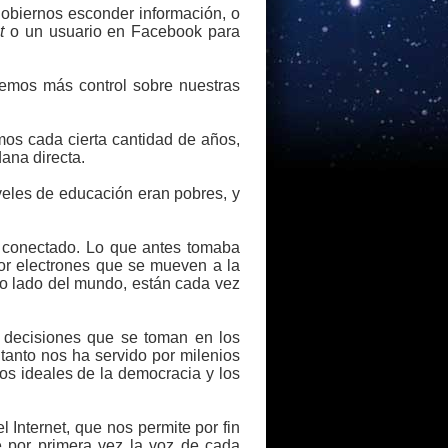
 gobiernos esconder información, o
t
o un usuario en Facebook para
remos más control sobre nuestras
mos cada cierta cantidad de años,
ana directa.
iveles de educación eran pobres, y
conectado. Lo que antes tomaba
or electrones que se mueven a la
ro lado del mundo, están cada vez
s decisiones que se toman en los
tanto nos ha servido por milenios
os ideales de la democracia y los
 Internet, que nos permite por fin
ue por primera vez la voz de cada