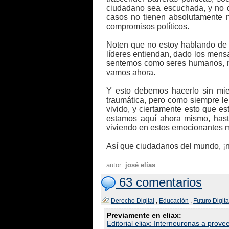
ciudadano sea escuchada, y no 
casos no tienen absolutamente n
compromisos políticos.
Noten que no estoy hablando de 
líderes entiendan, dado los mens
sentemos como seres humanos, n
vamos ahora.
Y esto debemos hacerlo sin mied
traumática, pero como siempre le
vivido, y ciertamente esto que 
estamos aquí ahora mismo, hast
viviendo en estos emocionantes m
Así que ciudadanos del mundo, ¡n
autor:
josé elías
63 comentarios
Derecho Digital
,
Educación
,
Futuro Digita
Previamente en eliax:
Editorial eliax: Interneuronas a proveer