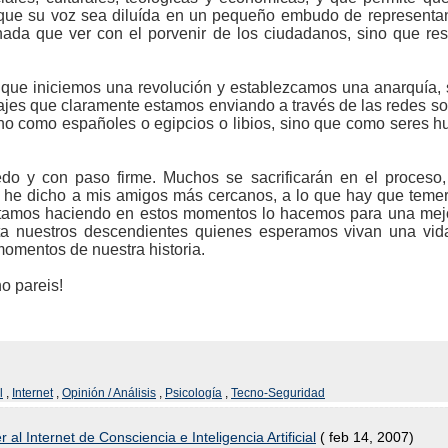
que su voz sea diluída en un pequeño embudo de representa
ada que ver con el porvenir de los ciudadanos, sino que re
que iniciemos una revolución y establezcamos una anarquía, 
ajes que claramente estamos enviando a través de las redes so
o como españoles o egipcios o libios, sino que como seres 
o y con paso firme. Muchos se sacrificarán en el proceso, 
 he dicho a mis amigos más cercanos, a lo que hay que temerl
estamos haciendo en estos momentos lo hacemos para una mejo
a nuestros descendientes quienes esperamos vivan una vid
omentos de nuestra historia.
o pareis!
l
,
Internet
,
Opinión / Análisis
,
Psicología
,
Tecno-Seguridad
 al Internet de Consciencia e Inteligencia Artificial
( feb 14, 2007)