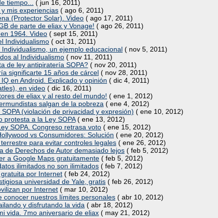
e tiempo...
( jun 16, 2011)
y mis experiencias
( ago 6, 2011)
lena (Protector Solar). Video
( ago 17, 2011)
2GB de parte de eliax y Vonage!
( ago 26, 2011)
o en 1964. Video
( sept 15, 2011)
el Individualismo
( oct 31, 2011)
s Individualismo, un ejemplo educacional
( nov 5, 2011)
ados al Individualismo
( nov 11, 2011)
ta de ley antipiratería SOPA?
( nov 20, 2011)
ía significarte 15 años de cárcel
( nov 28, 2011)
 IQ en Android. Explicado y opinión
( dic 4, 2011)
tles), en video
( dic 16, 2011)
ores de eliax y al resto del mundo!
( ene 1, 2012)
cermundistas salgan de la pobreza
( ene 4, 2012)
y SOPA (violación de privacidad y expresión)
( ene 10, 2012)
o protesta a la Ley SOPA
( ene 13, 2012)
Ley SOPA. Congreso retrasa voto
( ene 15, 2012)
 Hollywood vs Consumidores: Solución
( ene 20, 2012)
errestre para evitar controles legales
( ene 26, 2012)
ma de Derechos de Autor demasiado lejos
( feb 5, 2012)
er a Google Maps gratuitamente
( feb 5, 2012)
datos ilimitados no son ilimitados
( feb 7, 2012)
gratuita por Internet
( feb 24, 2012)
tigiosa universidad de Yale, gratis
( feb 26, 2012)
lizan por Internet
( mar 10, 2012)
de conocer nuestros límites personales
( abr 10, 2012)
lando y disfrutando la vida
( abr 18, 2012)
i vida. 7mo aniversario de eliax
( may 21, 2012)