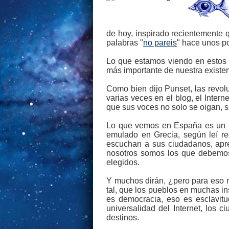
de hoy, inspirado recientemente 
palabras "
no pareis
" hace unos po
Lo que estamos viendo en estos m
más importante de nuestra existe
Como bien dijo Punset, las revol
varias veces en el blog, el Inter
que sus voces no solo se oigan, 
Lo que vemos en España es un m
emulado en Grecia, según leí re
escuchan a sus ciudadanos, apre
nosotros somos los que debemos 
elegidos.
Y muchos dirán, ¿pero para eso 
tal, que los pueblos en muchas in
es democracia, eso es esclavit
universalidad del Internet, los
destinos.