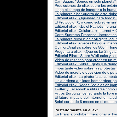
Carl Sagan, "Somos un solo planeta"
Predicciones de eliax sobre los próx
Llegó el tiempo de integrar a la hu
La primera ciber-guerra de este siglo
Editorial eliax: ¿Igualdad para todos?
El Protocolo_X, o como sobrevivir si
Editorial eliax: ¿Es el Patriotismo una
Editorial eliax: Celulares + Internet
Corte Suprema Francesa: Internet es
La primera revolución civil digital o
Editorial eliax: A veces hay que inter
Opinión/Análisis sobre los 500 millo
Pregunta a eliax: ¿Qué es La Singula
Editorial Eliax - Sobre WikiLeaks y s
Video de razones para creer en un 
Editorial eliax: Sobre Egipto y la dem
Impactante video sobre las protestas
Video de increíble oposición de diput
Editorial eliax: La piratería se comba
Libia ordena a pilotos bombardear p
Editorial eliax: Redes Sociales obli
Twitter y Facebook a utilizarse como
Filtros Burbujas, censurando la libre 
El futuro impacto del Internet en la 
Bebé sordo de 8 meses en el momento
Posteriormente en eliax:
En Francia prohíben mencionar a Twi