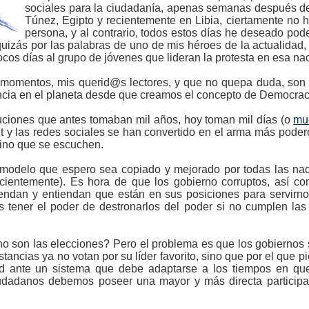
sociales para la ciudadanía, apenas semanas después de 
Túnez, Egipto y recientemente en Libia, ciertamente no
persona, y al contrario, todos estos días he deseado pode
quizás por las palabras de uno de mis héroes de la actualidad
cos días al grupo de jóvenes que lideran la protesta en esa n
omentos, mis querid@s lectores, y que no quepa duda, son lo
ncia en el planeta desde que creamos el concepto de Democrac
uciones que antes tomaban mil años, hoy toman mil días (o
mu
net y las redes sociales se han convertido en el arma más pod
sino que se escuchen.
odelo que espero sea copiado y mejorado por todas las nac
cientemente). Es hora de que los gobierno corruptos, así 
ndan y entiendan que están en sus posiciones para servirnos.
tener el poder de destronarlos del poder si no cumplen las 
no son las elecciones? Pero el problema es que los gobiernos
stancias ya no votan por su líder favorito, sino que por el que 
ud ante un sistema que debe adaptarse a los tiempos en que
 ciudadanos debemos poseer una mayor y más directa participa