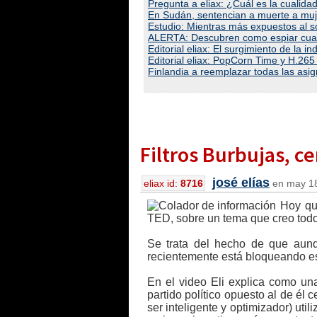
Pregunta a eliax: ¿Cuál es la cuali
En Sudán, sentencian a muerte a mujer
Estudio: Mientras más expuestos al so
ALERTA: Descubren como espiar cualqu
Editorial eliax: El surgimiento de la 
Editorial eliax: PopCorn Time y H.265
Finlandia a reemplazar todas las asig
Filtros Burbujas, c
josé elías
eliax id:
8716
en may 18
Hoy qui
TED, sobre un tema que creo todos
Se trata del hecho de que aunqu
recientemente está bloqueando ese
En el video Eli explica como un
partido político opuesto al de é
ser inteligente y optimizador) ut