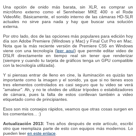
Una opción de onido más barata, sin XLR, es comprar un
micrófono externo como el Sennheiser MKE 400 o el Rode
VideoMic. Básicamente, el sonido interno de las cámaras HD-SLR
actuales no sirve para nada y hay que buscar una solución
externa.
Por otro lado, dos de las opciones más populares para edición hoy
día son Adobe Premiere (Windows y Mac) y Final Cut Pro en Mac.
Nota que la más reciente versión de Premiere CS5 en Windows
viene con una tecnología (
leer aquí
) que permite editar video de
DSLR directamente en tiempo real sin tener que renderizar
(siempre y cuando tu tarjeta de gráficos tenga un GPU compatible
con la tecnología utilizada).
Y si piensas entrar de lleno en cine, la iluminación es quizás tan
importante como la imagen y el sonido, ya que si no tienes esos
tres elementos controlados es casi seguro que tu video se verá
"amateur". Ah, y no te olvides de utilizar trípodes o estabilizadores
de cámara, pues la falta de estos conllevan también a video
etiquetado como de principiantes.
Esos son mis consejos rápidos, veamos que otras cosas surgen en
los comentarios... :)
Actualización 2013:
Tres años después de este artículo, escribí
otro que reemplaza parte de esto con equipos más modernos. Lo
pueden leer
en este enlace
.