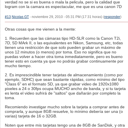
verdad no se si es buena o mala la pelicula, pero la calidad que
logram con la camara es espectacular, me que es una canon 7D
#13
Nicolas GT
- noviembre 29, 2010 - 05:31 PM (17:31 horas) (
responder
)
Otras cosas que me vienen a la mente:
1. Recuerden que las cámaras tipo HD-SLR como la Canon T2i,
7D, 5D MArk II, o las equivalentes en Nikon, Samsung, etc, todas
tienen una restricción de que solo pueden grabar un máximo de
unos 12 minutos (o menos) por toma. Eso no significa que no
puedas volver a hacer otra toma inmediatamente, pero es bueno
tener esto en cuenta ya que no podrás grabar continuamente por
mucho tiempo.
2. Es imprescindible tener tarjetas de almacenamiento (como por
ejemplo, SDHC) que sean bastante rápidas, como mínimo del tipo
"Class 6" en el formato SD, ya que grabar video de 1920x1080
pixeles a 24 o 30fps ocupa MUCHO ancho de banda, y si tu tarjeta
es lenta el video sufrirá de "saltos" que dañarán por completo la
toma.
Recomiendo investigar mucho sobre la tarjeta a comprar antes de
comprarla, y aunque 8GB resuelve, lo mínimo debería ser una (o
varias) tarjeta de 16 o 32GB.
Noten que entre mis tarjetas tengo una de 8GB de SanDisk, y otra