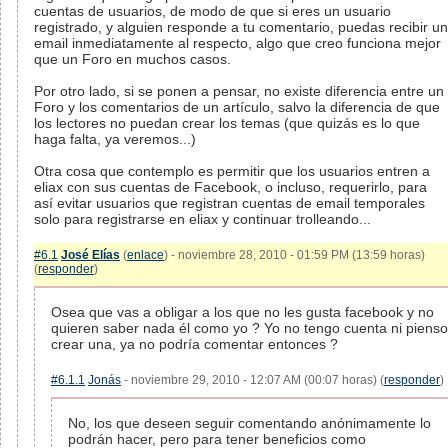
cuentas de usuarios, de modo de que si eres un usuario
registrado, y alguien responde a tu comentario, puedas recibir un
email inmediatamente al respecto, algo que creo funciona mejor
que un Foro en muchos casos.
Por otro lado, si se ponen a pensar, no existe diferencia entre un
Foro y los comentarios de un artículo, salvo la diferencia de que
los lectores no puedan crear los temas (que quizás es lo que
haga falta, ya veremos...)
Otra cosa que contemplo es permitir que los usuarios entren a
eliax con sus cuentas de Facebook, o incluso, requerirlo, para
así evitar usuarios que registran cuentas de email temporales
solo para registrarse en eliax y continuar trolleando...
#6.1
José Elías
(
enlace
) - noviembre 28, 2010 - 01:59 PM (13:59 horas)
(
responder
)
Osea que vas a obligar a los que no les gusta facebook y no
quieren saber nada él como yo ? Yo no tengo cuenta ni pienso
crear una, ya no podría comentar entonces ?
#6.1.1
Jonás
- noviembre 29, 2010 - 12:07 AM (00:07 horas) (
responder
)
No, los que deseen seguir comentando anónimamente lo
podrán hacer, pero para tener beneficios como