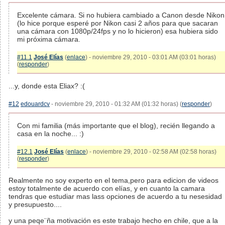
Excelente cámara. Si no hubiera cambiado a Canon desde Nikon
(lo hice porque esperé por Nikon casi 2 años para que sacaran
una cámara con 1080p/24fps y no lo hicieron) esa hubiera sido
mi próxima cámara.
#11.1
José Elías
(
enlace
) - noviembre 29, 2010 - 03:01 AM (03:01 horas)
(
responder
)
...y, donde esta Eliax? :(
#12
edouardcv
- noviembre 29, 2010 - 01:32 AM (01:32 horas) (
responder
)
Con mi familia (más importante que el blog), recién llegando a
casa en la noche... :)
#12.1
José Elías
(
enlace
) - noviembre 29, 2010 - 02:58 AM (02:58 horas)
(
responder
)
Realmente no soy experto en el tema,pero para edicion de videos
estoy totalmente de acuerdo con elías, y en cuanto la camara
tendras que estudiar mas lass opciones de acuerdo a tu nesesidad
y presupuesto....
y una peqe¨ña motivación es este trabajo hecho en chile, que a la