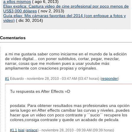
a ellos mismos
( ago 6, 2013)
Eliax explica: Captura video de cine profesional por poco menos de
US$3,000 dólares
( nov 2, 2013)
Guía eliax: Mis cámaras favoritas del 2014 (con enfoque a fotos y
video)
( dic 30, 2014)
Comentarios
a mi me gustaria saber como iniciarme en el mundo de la edición
de vídeo digital... con poner subtitulos, cortar, pegar, mezclar,
narrar, cosas que me motiven pues a usar youtube más
ampliamente con creaciones propias y originales.
#1
Eduardo - noviembre 28, 2010 - 03:47 AM (03:47 horas) (
responder
)
Tu respuesta es After Effects =D
posdata: Para obtener resultados mas profesionales una opción
seria luego en After effects camibar las curvas y niveles..puedes
hacer que un video con poco contraste y ``sucio´´ recupere los
colores,consiga contraste y quede un acabado de pelicula
#1.1
Isial
(
enlace
) - noviembre 28, 2010 - 09:39 AM (09:39 horas)