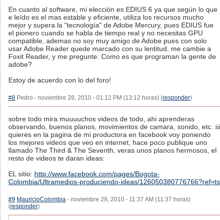
En cuanto al software, mi elección es EDIUS 6 ya que según lo que
e leído es el mas estable y eficiente, utiliza los recursos mucho
mejor y supera la "tecnología" de Adobe Mercury, pues EDIUS fue
el pionero cuando se habla de tiempo real y no necesitas GPU
compatible, ademas no soy muy amigo de Adobe pues con solo
usar Adobe Reader quede marcado con su lentitud, me cambie a
Foxit Reader, y me pregunte: Como es que programan la gente de
adobe?
Estoy de acuerdo con lo del foro!
#8
Pedro - noviembre 28, 2010 - 01:12 PM (13:12 horas) (
responder
)
sobre todo mira muuuuchos videos de todo, ahi aprenderas
observando, buenos planos, movimientos de camara, sonido, etc. si
quieres en la pagina de mi productora en facebook voy poniendo
los mejores videos que veo en internet, hace poco publique uno
llamado The Third & The Seventh, veras unos planos hermosos, el
resto de videos te daran ideas:
EL sitio:
http://www.facebook.com/pages/Bogota-
Colombia/Ultramedios-produciendo-ideas/126050380776766?ref=ts
#9
MauricioColombia
- noviembre 28, 2010 - 11:37 AM (11:37 horas)
(
responder
)