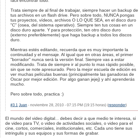
fácil encontrar todo.
Trata siempre de al final de trabajar, siempre hacer un backup de
tus archivos en un flash drive. Pero sobre todo, NUNCA pongas
tus proyectos, vídeos, archivos O LO QUE SEA, en el disco duro
"C" (osea, del sistema operativo). Siempre ten tus cosas en un
disco duro aparte. Y para protección, ten otro disco duro
(externo preferiblemente) que haga backup a todos los discos
duro.
Mientras estés editando, recuerda que es muy importante la
continuidad y el mensaje. Al igual que en otras áreas, el primer
"borrador" nunca será la versión final. Siempre vas a estar
modificando. Trata de siempre ir al punto lo mas rápido posible,
sin que se note apresurado. Pero la mejor escuela de edición es
ver muchas películas buenas (principalmente las ganadoras de
Oscar por mejor edición. Por algo ganan jejej) y ahí aprenderás
mucho.
Pero sobre todo, practica :)
#3.1
Juan
- noviembre 28, 2010 - 07:15 PM (19:15 horas) (
responder
)
El mundo del video digital... debes decir a que medio te interesa, si
de video para TV, o video de actividades sociales, o video para el
cine, cortos, comerciales, institucionales, etc. Cada uno tiene sus
intringulis y sus equipos y sus formas de grabar.