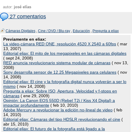
autor:
josé elías
27 comentarios
Cámaras Digitales
,
Cine / DVD / Blu-ray
,
Educación
,
Pregunta a eliax
Previamente en eliax:
La video-cámara RED ONE, resolución 4520 X 2540 a 60fps
( mar
13, 2007)
Editorial eliax: El mito de los megapixeles en las cámaras digitales
( sept 24, 2008)
RED anuncia revolucionario sistema modular de cámaras
( nov 13,
2008)
Sony desarrolla sensor de 12.25 Megapixeles para celulares
( nov
14, 2008)
Editorial eliax: El cine y la fotografía digital nunca volverán a ser lo
mismo
( nov 14, 2008)
Pregunta a eliax: Sobre ISO, Apertura, Velocidad y f-stops en
cámaras
( ene 29, 2009)
Opinión: La Canon EOS 550D (Rebel T2i / Kiss X4 Digital) a
impactar profundamente
( feb 10, 2010)
Adobe Mercury a revolucionar la edición no-lineal de video
( feb
14, 2010)
Editorial eliax: Cámaras del tipo HDSLR revolucionando el cine
(
abr 15, 2010)
Editorial eliax: El futuro de la fotografía está ligado a la