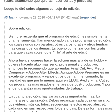
(claro, asumiendo que quieras hacer cortos y películas)
Luego te diré sobre algunos consejo de edición.
#3
Juan
- noviembre 28, 2010 - 04:42 AM (04:42 horas) (
responder
)
Sobre edición:
Siempre recuerda que el programa de edición es simplemente
una herramienta. Han mencionado varios programas de edición,
los cuales unos son baratos, otros caros, gratis y otros tendrán
mas cosas que los demás. Es bueno comenzar con los gratis
para que vayas cogiendo el "hilo" al arte de edición.
Ahora bien, si quieres hacer la edición mas allá de un hobby y
quieres hacerlo algo mas serio, profesional y productivo,
entonces te recomiendo que aprendas Final Cut, Avid Media
Composer y Adobe After Effects. Aunque Adobe Premiere es un
excelente programa, y varios otros que han mencionado, la
realidad es que por lo menos aquí en EEUU, Avid y Final Cut son
los programas mas usados en el área de post-producción. Y por
ende, garantiza mas oportunidades de trabajo.
En cuanto a edición, hay varias cosas importantisimas. La
primera es organización. Debes organizar cada cosa en su sitio.
Los vídeos, música, fotos, secuencias, efectos especiales, etc,
cada uno en sus respectivos folders o bins. De esa forma es mas