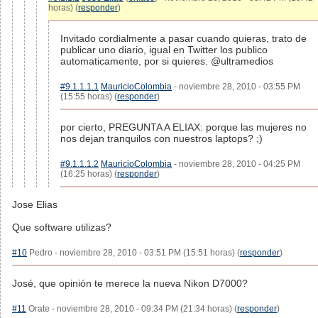
horas) (
responder
)
Invitado cordialmente a pasar cuando quieras, trato de
publicar uno diario, igual en Twitter los publico
automaticamente, por si quieres. @ultramedios
#9.1.1.1.1
MauricioColombia
- noviembre 28, 2010 - 03:55 PM
(15:55 horas) (
responder
)
por cierto, PREGUNTA A ELIAX: porque las mujeres no
nos dejan tranquilos con nuestros laptops? ;)
#9.1.1.1.2
MauricioColombia
- noviembre 28, 2010 - 04:25 PM
(16:25 horas) (
responder
)
Jose Elias
Que software utilizas?
#10
Pedro - noviembre 28, 2010 - 03:51 PM (15:51 horas) (
responder
)
José, que opinión te merece la nueva Nikon D7000?
#11
Orate - noviembre 28, 2010 - 09:34 PM (21:34 horas) (
responder
)