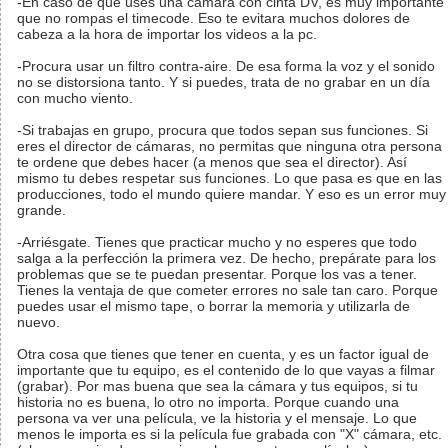
-En caso de que uses una camara con cinta DV, es muy importante
que no rompas el timecode. Eso te evitara muchos dolores de
cabeza a la hora de importar los videos a la pc.
-Procura usar un filtro contra-aire. De esa forma la voz y el sonido
no se distorsiona tanto. Y si puedes, trata de no grabar en un día
con mucho viento.
-Si trabajas en grupo, procura que todos sepan sus funciones. Si
eres el director de cámaras, no permitas que ninguna otra persona
te ordene que debes hacer (a menos que sea el director). Así
mismo tu debes respetar sus funciones. Lo que pasa es que en las
producciones, todo el mundo quiere mandar. Y eso es un error muy
grande.
-Arriésgate. Tienes que practicar mucho y no esperes que todo
salga a la perfección la primera vez. De hecho, prepárate para los
problemas que se te puedan presentar. Porque los vas a tener.
Tienes la ventaja de que cometer errores no sale tan caro. Porque
puedes usar el mismo tape, o borrar la memoria y utilizarla de
nuevo.
Otra cosa que tienes que tener en cuenta, y es un factor igual de
importante que tu equipo, es el contenido de lo que vayas a filmar
(grabar). Por mas buena que sea la cámara y tus equipos, si tu
historia no es buena, lo otro no importa. Porque cuando una
persona va ver una película, ve la historia y el mensaje. Lo que
menos le importa es si la película fue grabada con "X" cámara, etc.