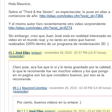
Hola Mauricio,
Sobre el "Third & the Seven", es espectacular, lo puse en eliax a
comienzos de año:
http://eliax.com/index.cfm?post_id=7366
Y el mismo autor hizo recientemente otro video sorprendente:
http://eliax.com/index.cfm?post_id=8274
Sin embargo, creo que Juan José está en realidad interesado en
video en el mundo real, y no tanto en estos que fueron
realizados 100% dentro de un programa de renderización 3D :)
#9.1
José Elías
(
enlace
) - noviembre 28, 2010 - 02:37 PM (14:37 horas)
(
responder
)
Claro jose, aca fue que lo vi y lo tenia guardado por la calidad,
lo que le recomende fue ver muchos videos y los que pongo
en mi pagina son los que considero buenos, por eso se la
recomende.
#9.1.1
MauricioColombia
- noviembre 28, 2010 - 02:39 PM (14:39 horas)
(
responder
)
Por cierto, buenos vídeos en tu enlace :)
#9.1.1.1
José Elías
(
enlace
) - noviembre 28, 2010 - 03:42 PM (15:42