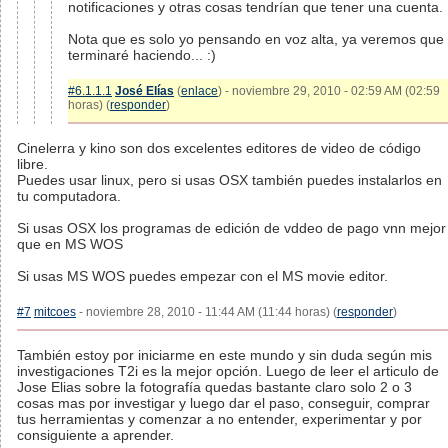
notificaciones y otras cosas tendrían que tener una cuenta.
Nota que es solo yo pensando en voz alta, ya veremos que
terminaré haciendo... :)
#6.1.1.1
José Elías
(
enlace
) - noviembre 29, 2010 - 02:59 AM (02:59
horas) (
responder
)
Cinelerra y kino son dos excelentes editores de video de código
libre.
Puedes usar linux, pero si usas OSX también puedes instalarlos en
tu computadora.
Si usas OSX los programas de edición de vddeo de pago vnn mejor
que en MS WOS
Si usas MS WOS puedes empezar con el MS movie editor.
#7
mitcoes
- noviembre 28, 2010 - 11:44 AM (11:44 horas) (
responder
)
También estoy por iniciarme en este mundo y sin duda según mis
investigaciones T2i es la mejor opción. Luego de leer el articulo de
Jose Elias sobre la fotografía quedas bastante claro solo 2 o 3
cosas mas por investigar y luego dar el paso, conseguir, comprar
tus herramientas y comenzar a no entender, experimentar y por
consiguiente a aprender.