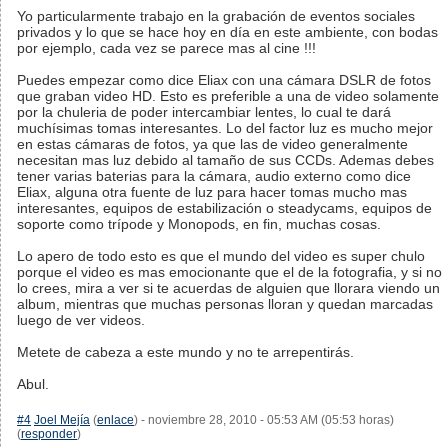
Yo particularmente trabajo en la grabación de eventos sociales
privados y lo que se hace hoy en día en este ambiente, con bodas
por ejemplo, cada vez se parece mas al cine !!!
Puedes empezar como dice Eliax con una cámara DSLR de fotos
que graban video HD. Esto es preferible a una de video solamente
por la chuleria de poder intercambiar lentes, lo cual te dará
muchísimas tomas interesantes. Lo del factor luz es mucho mejor
en estas cámaras de fotos, ya que las de video generalmente
necesitan mas luz debido al tamaño de sus CCDs. Ademas debes
tener varias baterias para la cámara, audio externo como dice
Eliax, alguna otra fuente de luz para hacer tomas mucho mas
interesantes, equipos de estabilización o steadycams, equipos de
soporte como trípode y Monopods, en fin, muchas cosas.
Lo apero de todo esto es que el mundo del video es super chulo
porque el video es mas emocionante que el de la fotografia, y si no
lo crees, mira a ver si te acuerdas de alguien que llorara viendo un
album, mientras que muchas personas lloran y quedan marcadas
luego de ver videos.
Metete de cabeza a este mundo y no te arrepentirás.
Abul.
#4
Joel Mejía
(
enlace
) - noviembre 28, 2010 - 05:53 AM (05:53 horas)
(
responder
)