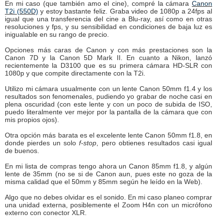
En mi caso (que también amo el cine), compré la cámara
Canon
T2i (550D)
y estoy bastante feliz. Graba video de 1080p a 24fps al
igual que una transferencia del cine a Blu-ray, así como en otras
resoluciones y fps, y su sensibilidad en condiciones de baja luz es
inigualable en su rango de precio.
Opciones más caras de Canon y con más prestaciones son la
Canon 7D y la Canon 5D Mark II. En cuanto a Nikon, lanzó
recientemente la D3100 que es su primera cámara HD-SLR con
1080p y que compite directamente con la T2i.
Utilizo mi cámara usualmente con un lente Canon 50mm f1.4 y los
resultados son fenomenales, pudiendo yo grabar de noche casi en
plena oscuridad (con este lente y con un poco de subida de ISO,
puedo literalmente ver mejor por la pantalla de la cámara que con
mis propios ojos).
Otra opción más barata es el excelente lente Canon 50mm f1.8, en
donde pierdes un solo
f-stop
, pero obtienes resultados casi igual
de buenos.
En mi lista de compras tengo ahora un Canon 85mm f1.8, y algún
lente de 35mm (no se si de Canon aun, pues este no goza de la
misma calidad que el 50mm y 85mm según he leído en la Web).
Algo que no debes olvidar es el sonido. En mi caso planeo comprar
una unidad externa, posiblemente el Zoom H4n con un micrófono
externo con conector XLR.