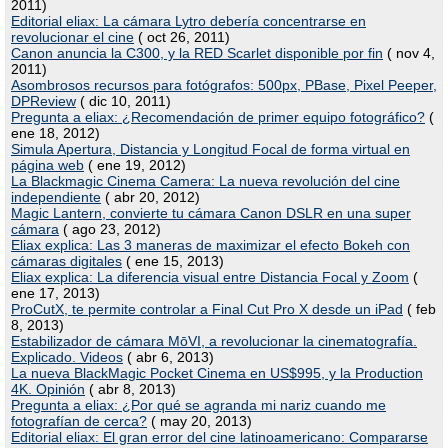
2011)
Editorial eliax: La cámara Lytro debería concentrarse en
revolucionar el cine
( oct 26, 2011)
Canon anuncia la C300, y la RED Scarlet disponible por fin
( nov 4,
2011)
Asombrosos recursos para fotógrafos: 500px, PBase, Pixel Peeper,
DPReview
( dic 10, 2011)
Pregunta a eliax: ¿Recomendación de primer equipo fotográfico?
(
ene 18, 2012)
Simula Apertura, Distancia y Longitud Focal de forma virtual en
página web
( ene 19, 2012)
La Blackmagic Cinema Camera: La nueva revolución del cine
independiente
( abr 20, 2012)
Magic Lantern, convierte tu cámara Canon DSLR en una super
cámara
( ago 23, 2012)
Eliax explica: Las 3 maneras de maximizar el efecto Bokeh con
cámaras digitales
( ene 15, 2013)
Eliax explica: La diferencia visual entre Distancia Focal y Zoom
(
ene 17, 2013)
ProCutX, te permite controlar a Final Cut Pro X desde un iPad
( feb
8, 2013)
Estabilizador de cámara MōVI, a revolucionar la cinematografía.
Explicado. Videos
( abr 6, 2013)
La nueva BlackMagic Pocket Cinema en US$995, y la Production
4K. Opinión
( abr 8, 2013)
Pregunta a eliax: ¿Por qué se agranda mi nariz cuando me
fotografían de cerca?
( may 20, 2013)
Editorial eliax: El gran error del cine latinoamericano: Compararse