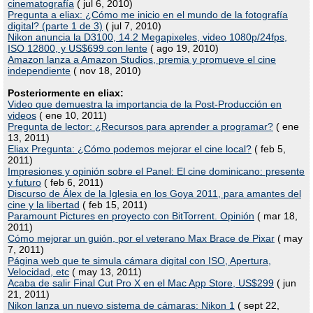
cinematografía
( jul 6, 2010)
Pregunta a eliax: ¿Cómo me inicio en el mundo de la fotografía
digital? (parte 1 de 3)
( jul 7, 2010)
Nikon anuncia la D3100, 14.2 Megapixeles, video 1080p/24fps,
ISO 12800, y US$699 con lente
( ago 19, 2010)
Amazon lanza a Amazon Studios, premia y promueve el cine
independiente
( nov 18, 2010)
Posteriormente en eliax:
Video que demuestra la importancia de la Post-Producción en
videos
( ene 10, 2011)
Pregunta de lector: ¿Recursos para aprender a programar?
( ene
13, 2011)
Eliax Pregunta: ¿Cómo podemos mejorar el cine local?
( feb 5,
2011)
Impresiones y opinión sobre el Panel: El cine dominicano: presente
y futuro
( feb 6, 2011)
Discurso de Álex de la Iglesia en los Goya 2011, para amantes del
cine y la libertad
( feb 15, 2011)
Paramount Pictures en proyecto con BitTorrent. Opinión
( mar 18,
2011)
Cómo mejorar un guión, por el veterano Max Brace de Pixar
( may
7, 2011)
Página web que te simula cámara digital con ISO, Apertura,
Velocidad, etc
( may 13, 2011)
Acaba de salir Final Cut Pro X en el Mac App Store, US$299
( jun
21, 2011)
Nikon lanza un nuevo sistema de cámaras: Nikon 1
( sept 22,