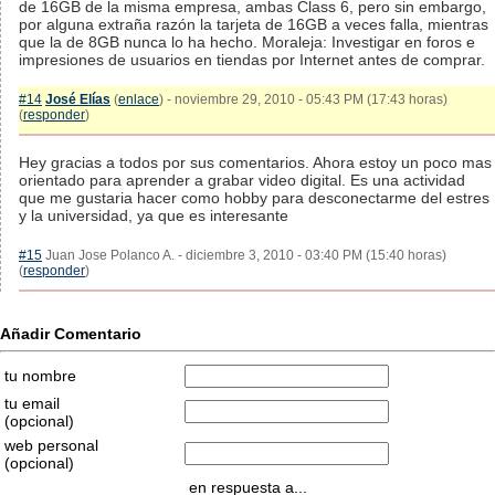
de 16GB de la misma empresa, ambas Class 6, pero sin embargo,
por alguna extraña razón la tarjeta de 16GB a veces falla, mientras
que la de 8GB nunca lo ha hecho. Moraleja: Investigar en foros e
impresiones de usuarios en tiendas por Internet antes de comprar.
#14
José Elías
(
enlace
) - noviembre 29, 2010 - 05:43 PM (17:43 horas)
(
responder
)
Hey gracias a todos por sus comentarios. Ahora estoy un poco mas
orientado para aprender a grabar video digital. Es una actividad
que me gustaria hacer como hobby para desconectarme del estres
y la universidad, ya que es interesante
#15
Juan Jose Polanco A. - diciembre 3, 2010 - 03:40 PM (15:40 horas)
(
responder
)
Añadir Comentario
tu nombre
tu email
(opcional)
web personal
(opcional)
en respuesta a...