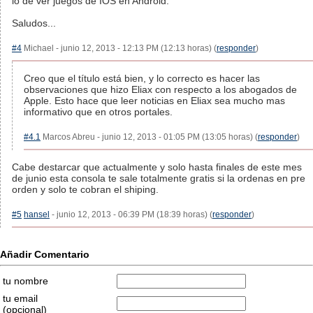
lo de ver juegos de IOS en Android.
Saludos...
#4
Michael - junio 12, 2013 - 12:13 PM (12:13 horas) (
responder
)
Creo que el título está bien, y lo correcto es hacer las
observaciones que hizo Eliax con respecto a los abogados de
Apple. Esto hace que leer noticias en Eliax sea mucho mas
informativo que en otros portales.
#4.1
Marcos Abreu - junio 12, 2013 - 01:05 PM (13:05 horas) (
responder
)
Cabe destarcar que actualmente y solo hasta finales de este mes
de junio esta consola te sale totalmente gratis si la ordenas en pre
orden y solo te cobran el shiping.
#5
hansel
- junio 12, 2013 - 06:39 PM (18:39 horas) (
responder
)
Añadir Comentario
tu nombre
tu email
(opcional)