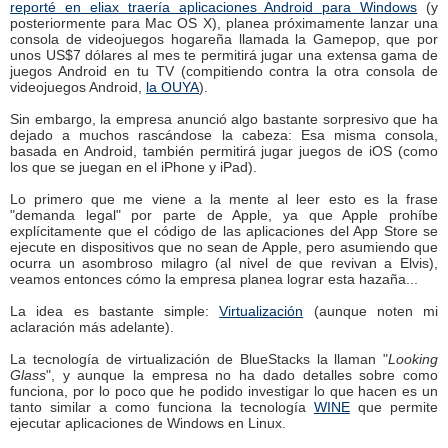
reporté en eliax traería aplicaciones Android para Windows
(y
posteriormente para Mac OS X), planea próximamente lanzar una
consola de videojuegos hogareña llamada la Gamepop, que por
unos US$7 dólares al mes te permitirá jugar una extensa gama de
juegos Android en tu TV (compitiendo contra la otra consola de
videojuegos Android,
la OUYA
).
Sin embargo, la empresa anunció algo bastante sorpresivo que ha
dejado a muchos rascándose la cabeza: Esa misma consola,
basada en Android, también permitirá jugar juegos de iOS (como
los que se juegan en el iPhone y iPad).
Lo primero que me viene a la mente al leer esto es la frase
"demanda legal" por parte de Apple, ya que Apple prohíbe
explícitamente que el código de las aplicaciones del App Store se
ejecute en dispositivos que no sean de Apple, pero asumiendo que
ocurra un asombroso milagro (al nivel de que revivan a Elvis),
veamos entonces cómo la empresa planea lograr esta hazaña...
La idea es bastante simple:
Virtualización
(aunque noten mi
aclaración más adelante).
La tecnología de virtualización de BlueStacks la llaman "
Looking
Glass
", y aunque la empresa no ha dado detalles sobre como
funciona, por lo poco que he podido investigar lo que hacen es un
tanto similar a como funciona la tecnología
WINE
que permite
ejecutar aplicaciones de Windows en Linux.