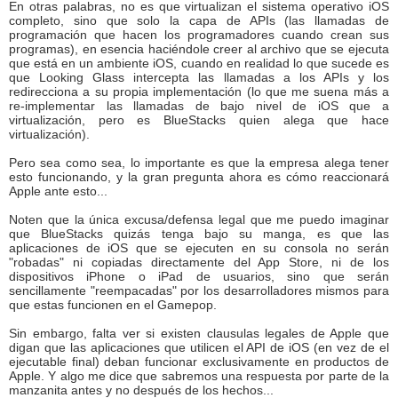
En otras palabras, no es que virtualizan el sistema operativo iOS
completo, sino que solo la capa de APIs (las llamadas de
programación que hacen los programadores cuando crean sus
programas), en esencia haciéndole creer al archivo que se ejecuta
que está en un ambiente iOS, cuando en realidad lo que sucede es
que Looking Glass intercepta las llamadas a los APIs y los
redirecciona a su propia implementación (lo que me suena más a
re-implementar las llamadas de bajo nivel de iOS que a
virtualización, pero es BlueStacks quien alega que hace
virtualización).
Pero sea como sea, lo importante es que la empresa alega tener
esto funcionando, y la gran pregunta ahora es cómo reaccionará
Apple ante esto...
Noten que la única excusa/defensa legal que me puedo imaginar
que BlueStacks quizás tenga bajo su manga, es que las
aplicaciones de iOS que se ejecuten en su consola no serán
"robadas" ni copiadas directamente del App Store, ni de los
dispositivos iPhone o iPad de usuarios, sino que serán
sencillamente "reempacadas" por los desarrolladores mismos para
que estas funcionen en el Gamepop.
Sin embargo, falta ver si existen clausulas legales de Apple que
digan que las aplicaciones que utilicen el API de iOS (en vez de el
ejecutable final) deban funcionar exclusivamente en productos de
Apple. Y algo me dice que sabremos una respuesta por parte de la
manzanita antes y no después de los hechos...