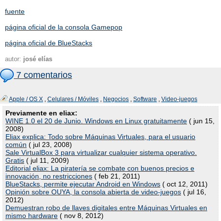
fuente
página oficial de la consola Gamepop
página oficial de BlueStacks
autor:
josé elías
7 comentarios
Apple / OS X
,
Celulares / Móviles
,
Negocios
,
Software
,
Video-juegos
Previamente en eliax:
WINE 1.0 el 20 de Junio. Windows en Linux gratuitamente
( jun 15,
2008)
Eliax explica: Todo sobre Máquinas Virtuales, para el usuario
común
( jul 23, 2008)
Sale VirtualBox 3 para virtualizar cualquier sistema operativo.
Gratis
( jul 11, 2009)
Editorial eliax: La piratería se combate con buenos precios e
innovación, no restricciones
( feb 21, 2011)
BlueStacks, permite ejecutar Android en Windows
( oct 12, 2011)
Opinión sobre OUYA, la consola abierta de video-juegos
( jul 16,
2012)
Demuestran robo de llaves digitales entre Máquinas Virtuales en
mismo hardware
( nov 8, 2012)