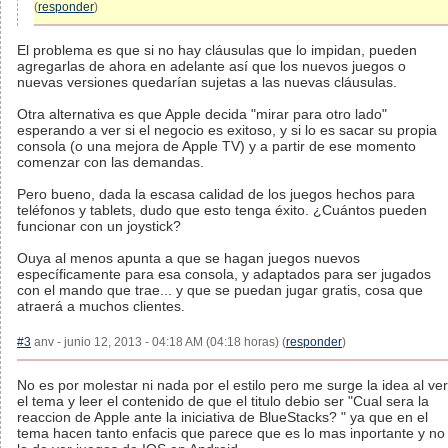
(
responder
)
El problema es que si no hay cláusulas que lo impidan, pueden
agregarlas de ahora en adelante así que los nuevos juegos o
nuevas versiones quedarían sujetas a las nuevas cláusulas.
Otra alternativa es que Apple decida "mirar para otro lado"
esperando a ver si el negocio es exitoso, y si lo es sacar su propia
consola (o una mejora de Apple TV) y a partir de ese momento
comenzar con las demandas.
Pero bueno, dada la escasa calidad de los juegos hechos para
teléfonos y tablets, dudo que esto tenga éxito. ¿Cuántos pueden
funcionar con un joystick?
Ouya al menos apunta a que se hagan juegos nuevos
específicamente para esa consola, y adaptados para ser jugados
con el mando que trae... y que se puedan jugar gratis, cosa que
atraerá a muchos clientes.
#3
anv - junio 12, 2013 - 04:18 AM (04:18 horas) (
responder
)
No es por molestar ni nada por el estilo pero me surge la idea al ver
el tema y leer el contenido de que el titulo debio ser "Cual sera la
reaccion de Apple ante la iniciativa de BlueStacks? " ya que en el
tema hacen tanto enfacis que parece que es lo mas inportante y no