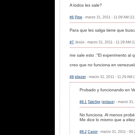
A todos les sale?
#6
Pipe
- marzo 31, 2011 - 11:09 AM (11
Para que les salga tiene que bus
#7
Jesús - marzo 31, 2011 - 11:28 AM (1
me sale esto :"El experimento al q
creo que no funciona en venezuel
#8
eliezer
- marzo 31, 2011 - 11:29 AM (
Probado y funcionando en V
#8.1
TatoSgr
(
enlace
) - marzo 31,
No funciona. Al menos prob
Me dice lo mismo que a eliez
#8.2
Cavor
- marzo 31, 2011 - 05: