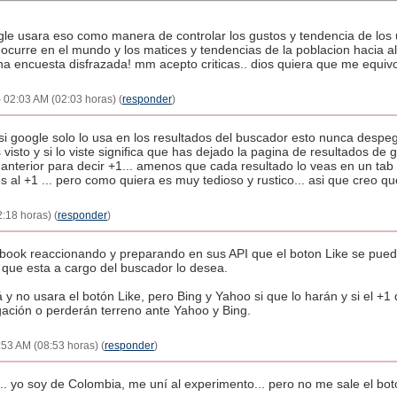
le usara eso como manera de controlar los gustos y tendencia de los us
 ocurre en el mundo y los matices y tendencias de la poblacion hacia a
a encuesta disfrazada! mm acepto criticas.. dios quiera que me equiv
 02:03 AM (02:03 horas) (
responder
)
o si google solo lo usa en los resultados del buscador esto nunca desp
 visto y si lo viste significa que has dejado la pagina de resultados de
 anterior para decir +1... amenos que cada resultado lo veas en un ta
s al +1 ... pero como quiera es muy tedioso y rustico... asi que creo qu
:18 horas) (
responder
)
ook reaccionando y preparando en sus API que el boton Like se pueda 
 que esta a cargo del buscador lo desea.
 y no usara el botón Like, pero Bing y Yahoo si que lo harán y si el +
gación o perderán terreno ante Yahoo y Bing.
:53 AM (08:53 horas) (
responder
)
... yo soy de Colombia, me uní al experimento... pero no me sale el bot