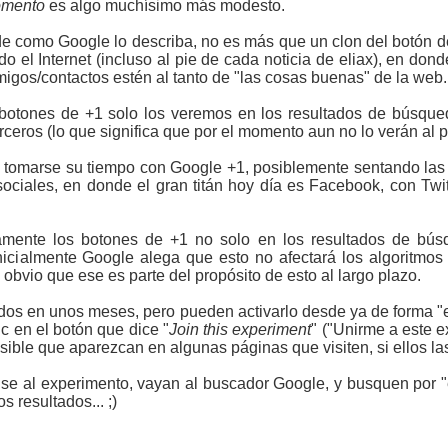
mento
es algo muchísimo más modesto.
 como Google lo describa, no es más que un clon del botón d
o el Internet (incluso al pie de cada noticia de eliax), en don
igos/contactos estén al tanto de "las cosas buenas" de la web.
 botones de +1 solo los veremos en los resultados de búsque
eros (lo que significa que por el momento aun no lo verán al pie
a tomarse su tiempo con Google +1, posiblemente sentando las
 sociales, en donde el gran titán hoy día es Facebook, con Twi
ente los botones de +1 no solo en los resultados de búsq
icialmente Google alega que esto no afectará los algoritmos
bvio que ese es parte del propósito de esto al largo plazo.
odos en unos meses, pero pueden activarlo desde ya de forma 
c en el botón que dice "
Join this experiment
" ("Unirme a este 
sible que aparezcan en algunas páginas que visiten, si ellos l
e al experimento, vayan al buscador Google, y busquen por "e
s resultados... ;)