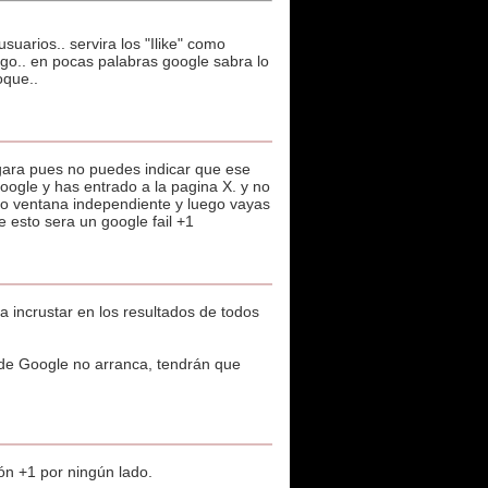
uarios.. servira los "Ilike" como
lgo.. en pocas palabras google sabra lo
oque..
egara pues no puedes indicar que ese
 google y has entrado a la pagina X. y no
b o ventana independiente y luego vayas
e esto sera un google fail +1
incrustar en los resultados de todos
1 de Google no arranca, tendrán que
ón +1 por ningún lado.