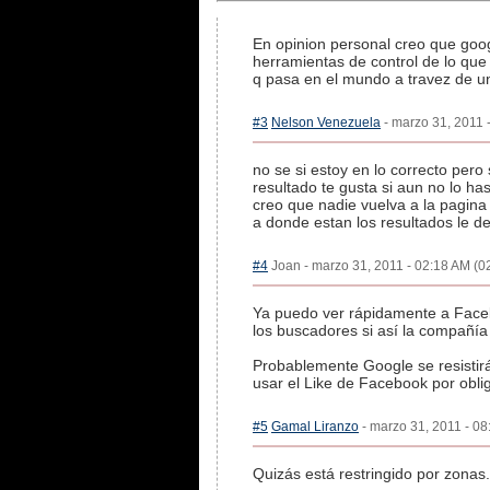
En opinion personal creo que goog
herramientas de control de lo que
q pasa en el mundo a travez de un
#3
Nelson Venezuela
- marzo 31, 2011 -
no se si estoy en lo correcto per
resultado te gusta si aun no lo has
creo que nadie vuelva a la pagina
a donde estan los resultados le de
#4
Joan - marzo 31, 2011 - 02:18 AM (02
Ya puedo ver rápidamente a Faceb
los buscadores si así la compañía
Probablemente Google se resistirá
usar el Like de Facebook por obli
#5
Gamal Liranzo
- marzo 31, 2011 - 08
Quizás está restringido por zonas