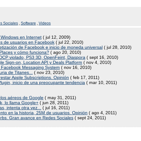
s Sociales
,
Software
,
Videos
 Windows en Internet
( jul 12, 2009)
nes de usuarios en Facebook
( jul 22, 2010)
netización de Facebook e inicio de moneda universal
( jul 28, 2010)
Places y cómo funciona?
( ago 20, 2010)
CP violado, PS3 3D, OpenFeint, Diaspora
( sept 16, 2010)
gle Sign-on, Location API y Deals Platform
( nov 4, 2010)
uevo Facebook Messaging System
( nov 16, 2010)
ria de Titanes...
( nov 23, 2010)
estar Apple Subscriptions. Opinión
( feb 17, 2011)
lugin, inicio de una preocupante tendencia
( mar 10, 2011)
elos aéreos de Google
( may 31, 2011)
, lo llama Google+
( jun 28, 2011)
las, intenta otra vez...
( jul 16, 2011)
nto en la historia, 25M de usuarios. Opinión
( ago 4, 2011)
Verbs. Gran avance en Redes Sociales
( sept 24, 2011)