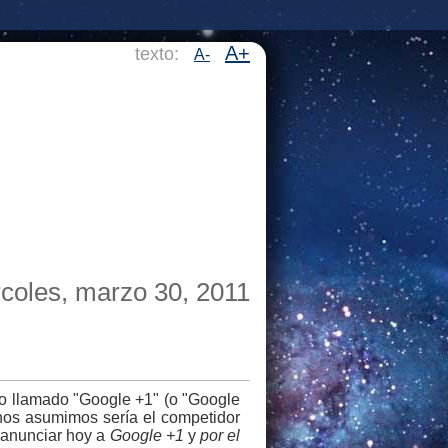
A+
texto:
A-
coles, marzo 30, 2011
o llamado "Google +1" (o "Google
hos asumimos sería el competidor
 anunciar hoy a
Google +1
y
por el