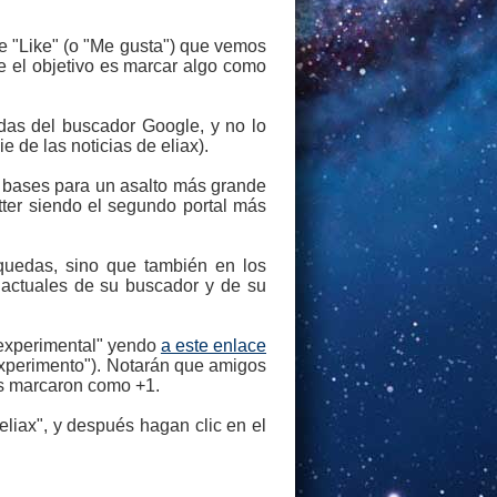
e "Like" (o "Me gusta") que vemos
de el objetivo es marcar algo como
das del buscador Google, y no lo
 de las noticias de eliax).
 bases para un asalto más grande
tter siendo el segundo portal más
uedas, sino que también en los
 actuales de su buscador y de su
"experimental" yendo
a este enlace
experimento"). Notarán que amigos
as marcaron como +1.
liax", y después hagan clic en el