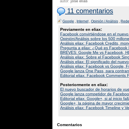
autor:
josé elías
11 comentarios
Google
,
Internet
,
Opinión / Análisis
,
Rede
Previamente en eliax:
Facebook convirtiéndose en el nuevo
Opinión/Análisis sobre los 500 millo
Análisis eliax: Facebook Credits, mo
Pregunta a eliax: ¿Qué es Facebook 
BREVES: Google Me vs Facebook, HD
Análisis eliax: Sobre el Facebook Sin
Análisis eliax: El significado del n
Análisis eliax: Facebook vs Google, Fu
Google lanza One Pass, para contrarr
Editorial eliax: Facebook Comments P
Posteriormente en eliax:
El nuevo buscador de horarios de vu
Google lanza competidor de Facebook
Editorial eliax: Google+, si al inicio fal
Google+, la página de mayor crecimie
Análisis eliax: Facebook Timeline y 
Comentarios