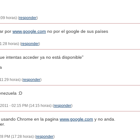
:09 horas) (
responder
)
car por
www.google.com
no por el google de sus países
1:28 horas) (
responder
)
ue intentas acceder ya no está disponible"
a
11:29 horas) (
responder
)
enezuela :D
 2011 - 02:15 PM (14:15 horas) (
responder
)
é usando Chrome en la pagina
www.google.com
y no anda.
er.
28 PM (17:28 horas) (
responder
)