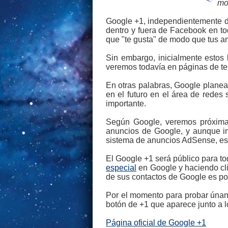
mo
Google +1, independientemente de
dentro y fuera de Facebook en tod
que "te gusta" de modo que tus am
Sin embargo, inicialmente estos
veremos todavía en páginas de terc
En otras palabras, Google plane
en el futuro en el área de redes
importante.
Según Google, veremos próximam
anuncios de Google, y aunque in
sistema de anuncios AdSense, es o
El Google +1 será público para t
especial
en Google y haciendo cli
de sus contactos de Google es po
Por el momento para probar únans
botón de +1 que aparece junto a lo
Página oficial de Google +1