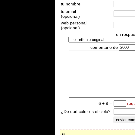
tu nombre
tu email
(opcional)
web personal
(opcional)
en respues
comentario de
6 + 9 =
req
¿De qué color es el cielo?: