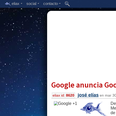
eliax
social
contacto
Google anuncia Goo
josé elías
eliax id:
8620
en mar 30,
De
Me
de