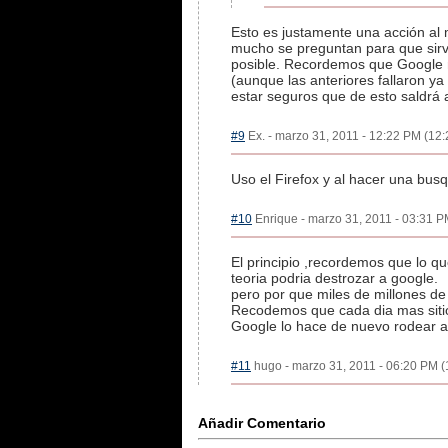
Esto es justamente una acción al 
mucho se preguntan para que sirve
posible. Recordemos que Google n
(aunque las anteriores fallaron y
estar seguros que de esto saldrá 
#9
Ex. - marzo 31, 2011 - 12:22 PM (12:
Uso el Firefox y al hacer una bu
#10
Enrique - marzo 31, 2011 - 03:31 PM
El principio ,recordemos que lo 
teoria podria destrozar a google.
pero por que miles de millones de 
Recodemos que cada dia mas sitio
Google lo hace de nuevo rodear a
#11
hugo - marzo 31, 2011 - 06:20 PM (1
Añadir Comentario