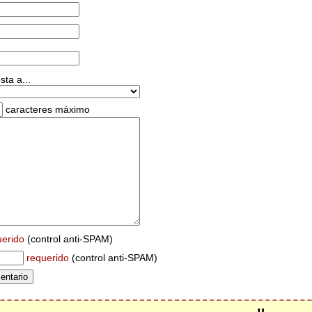
ta a...
caracteres máximo
uerido
(control anti-SPAM)
requerido
(control anti-SPAM)