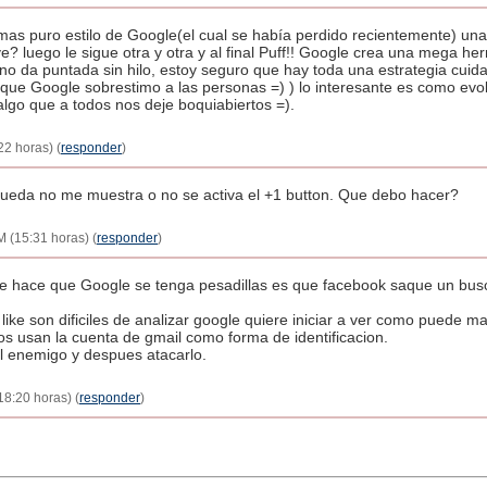
mas puro estilo de Google(el cual se había perdido recientemente) una
? luego le sigue otra y otra y al final Puff!! Google crea una mega h
o da puntada sin hilo, estoy seguro que hay toda una estrategia cuid
a que Google sobrestimo a las personas =) ) lo interesante es como evo
algo que a todos nos deje boquiabiertos =).
22 horas) (
responder
)
squeda no me muestra o no se activa el +1 button. Que debo hacer?
 (15:31 horas) (
responder
)
que hace que Google se tenga pesadillas es que facebook saque un bus
like son dificiles de analizar google quiere iniciar a ver como puede m
s usan la cuenta de gmail como forma de identificacion.
l enemigo y despues atacarlo.
8:20 horas) (
responder
)