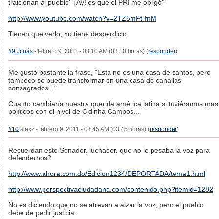
traicionan al pueblo' '¡Ay! es que el PRI me obligó'"
http://www.youtube.com/watch?v=2TZ5mFt-fnM
Tienen que verlo, no tiene desperdicio.
#9
Jonás
- febrero 9, 2011 - 03:10 AM (03:10 horas) (
responder
)
Me gustó bastante la frase, "Esta no es una casa de santos, pero
tampoco se puede transformar en una casa de canallas
consagrados..."
Cuanto cambiaría nuestra querida américa latina si tuviéramos mas
políticos con el nivel de Cidinha Campos...
#10
alexz - febrero 9, 2011 - 03:45 AM (03:45 horas) (
responder
)
Recuerdan este Senador, luchador, que no le pesaba la voz para
defendernos?
http://www.ahora.com.do/Edicion1234/DEPORTADA/tema1.html
http://www.perspectivaciudadana.com/contenido.php?itemid=1282
No es diciendo que no se atrevan a alzar la voz, pero el pueblo
debe de pedir justicia.