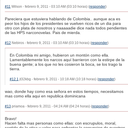
#11
Wilson - febrero 9, 2011 - 03:10 AM (03:10 horas) (
responder
)
Pareciera que estuviera hablando de Colombia.. aunque aca es
peor los hijos de los presidentes se vuelven ricos de un dia para
otro con plata de nosotros y naaaaadie dice nada todos pendientes
de las HPS narconovelas. Pais de mierda.
#12
Nebiros - febrero 9, 2011 - 03:10 AM (03:10 horas) (
responder
)
En Colombia mi amigo, hubieron un montón como ella.
Lamentablemente los narcos aquí barrieron con la estirpe de la
buena gente; a los que no les cosieron la boca, se los trago la
tierra.
#12.1
jt32kbg - febrero 9, 2011 - 10:18 AM (10:18 horas) (
responder
)
wao, donde hay como esa señora en estos tiempos, necesitamos
mas como ella aqui en republica dominicana
#13
priamoa - febrero 9, 2011 - 04:24 AM (04:24 horas) (
responder
)
Bravo!
Hacen falta mas personas como ellas: con escrupulos, moral,
sentido de la etica y valor para enfrentar la corrupcion de nuestros