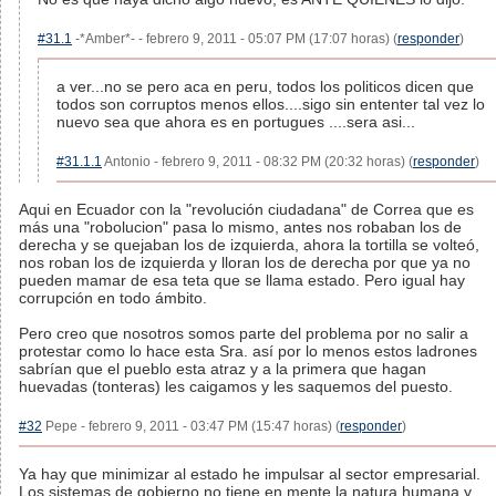
#31.1
-*Amber*- - febrero 9, 2011 - 05:07 PM (17:07 horas) (
responder
)
a ver...no se pero aca en peru, todos los politicos dicen que
todos son corruptos menos ellos....sigo sin ententer tal vez lo
nuevo sea que ahora es en portugues ....sera asi...
#31.1.1
Antonio - febrero 9, 2011 - 08:32 PM (20:32 horas) (
responder
)
Aqui en Ecuador con la "revolución ciudadana" de Correa que es
más una "robolucion" pasa lo mismo, antes nos robaban los de
derecha y se quejaban los de izquierda, ahora la tortilla se volteó,
nos roban los de izquierda y lloran los de derecha por que ya no
pueden mamar de esa teta que se llama estado. Pero igual hay
corrupción en todo ámbito.
Pero creo que nosotros somos parte del problema por no salir a
protestar como lo hace esta Sra. así por lo menos estos ladrones
sabrían que el pueblo esta atraz y a la primera que hagan
huevadas (tonteras) les caigamos y les saquemos del puesto.
#32
Pepe - febrero 9, 2011 - 03:47 PM (15:47 horas) (
responder
)
Ya hay que minimizar al estado he impulsar al sector empresarial.
Los sistemas de gobierno no tiene en mente la natura humana y