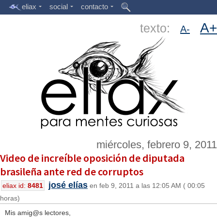
eliax
social
contacto
A+
texto:
A-
miércoles, febrero 9, 2011
Video de increíble oposición de diputada
brasileña ante red de corruptos
josé elías
eliax id:
8481
en feb 9, 2011 a las 12:05 AM ( 00:05
horas)
Mis amig@s lectores,