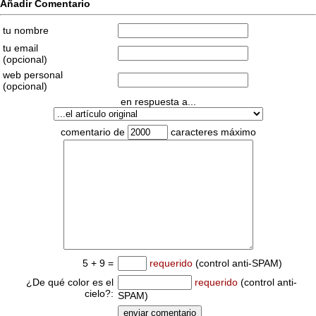
Añadir Comentario
tu nombre
tu email
(opcional)
web personal
(opcional)
en respuesta a...
comentario de
caracteres máximo
5 + 9 =
requerido
(control anti-SPAM)
¿De qué color es el
requerido
(control anti-
cielo?:
SPAM)