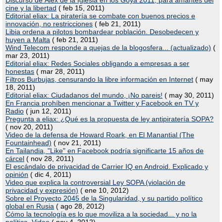
Discurso de Álex de la Iglesia en los Goya 2011, para amantes del
cine y la libertad
( feb 15, 2011)
Editorial eliax: La piratería se combate con buenos precios e
innovación, no restricciones
( feb 21, 2011)
Libia ordena a pilotos bombardear población. Desobedecen y
huyen a Malta
( feb 21, 2011)
Wind Telecom responde a quejas de la blogosfera... (actualizado)
(
mar 23, 2011)
Editorial eliax: Redes Sociales obligando a empresas a ser
honestas
( mar 28, 2011)
Filtros Burbujas, censurando la libre información en Internet
( may
18, 2011)
Editorial eliax: Ciudadanos del mundo, ¡No pareis!
( may 30, 2011)
En Francia prohíben mencionar a Twitter y Facebook en TV y
Radio
( jun 12, 2011)
Pregunta a eliax: ¿Qué es la propuesta de ley antipiratería SOPA?
( nov 20, 2011)
Video de la defensa de Howard Roark, en El Manantial (The
Fountainhead)
( nov 21, 2011)
En Tailandia, "Like" en Facebook podría significarte 15 años de
cárcel
( nov 28, 2011)
El escándalo de privacidad de Carrier IQ en Android. Explicado y
opinión
( dic 4, 2011)
Video que explica la controversial Ley SOPA (violación de
privacidad y expresión)
( ene 10, 2012)
Sobre el Proyecto 2045 de la Singularidad, y su partido político
global en Rusia
( ago 28, 2012)
Cómo la tecnología es lo que moviliza a la sociedad... y no la