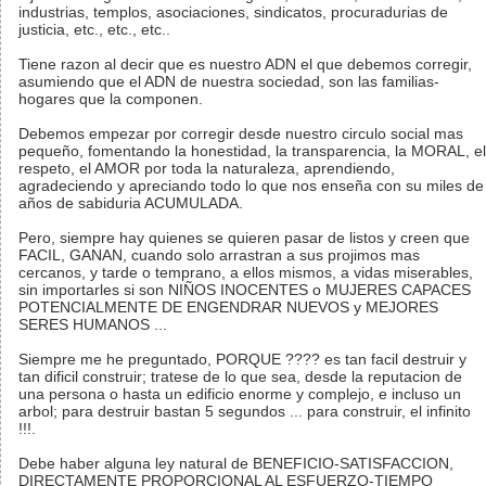
industrias, templos, asociaciones, sindicatos, procuradurias de
justicia, etc., etc., etc..
Tiene razon al decir que es nuestro ADN el que debemos corregir,
asumiendo que el ADN de nuestra sociedad, son las familias-
hogares que la componen.
Debemos empezar por corregir desde nuestro circulo social mas
pequeño, fomentando la honestidad, la transparencia, la MORAL, el
respeto, el AMOR por toda la naturaleza, aprendiendo,
agradeciendo y apreciando todo lo que nos enseña con su miles de
años de sabiduria ACUMULADA.
Pero, siempre hay quienes se quieren pasar de listos y creen que
FACIL, GANAN, cuando solo arrastran a sus projimos mas
cercanos, y tarde o temprano, a ellos mismos, a vidas miserables,
sin importarles si son NIÑOS INOCENTES o MUJERES CAPACES
POTENCIALMENTE DE ENGENDRAR NUEVOS y MEJORES
SERES HUMANOS ...
Siempre me he preguntado, PORQUE ???? es tan facil destruir y
tan dificil construir; tratese de lo que sea, desde la reputacion de
una persona o hasta un edificio enorme y complejo, e incluso un
arbol; para destruir bastan 5 segundos ... para construir, el infinito
!!!.
Debe haber alguna ley natural de BENEFICIO-SATISFACCION,
DIRECTAMENTE PROPORCIONAL AL ESFUERZO-TIEMPO