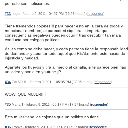
por esto son ineficientes.
#33
hugo - febrero 9, 2011 - 04:57 PM (16:57 horas) (
responder
)
Tiene tremendos cojones!!! para hacer esto en la cara de todos y
mencionar nombres, al parecer ni siquiera le importa que
consecuencias negativas pueden ocurrir tras descubrir tan mala
conducta por colegas politicos.
Asi es como se debe hacer, y cada persona tiene la responsabilidad
de demandar y apuntar todo aquel que REALmente este haciendo
injusticia y maldad.
Agarrate los huevos y tira al medio al canalla, si te parece bien has
un video y ponlo en youtube ;P
#34
GarSOUL - febrero 9, 2011 - 05:05 PM (17:05 horas) (
responder
)
WOW! QUE MUJER!!!!
#35
Maria T - febrero 9, 2011 - 05:17 PM (17:17 horas) (
responder
)
Esta mujer tiene los cojones que un politico no tiene
#36
Tronks - febrero 9, 2011 - 05:17 PM (17:17 horas) (
responder
)