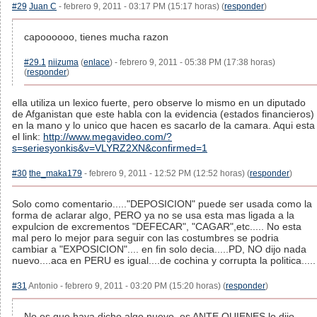
#29
Juan C
- febrero 9, 2011 - 03:17 PM (15:17 horas) (
responder
)
capoooooo, tienes mucha razon
#29.1
niizuma
(
enlace
) - febrero 9, 2011 - 05:38 PM (17:38 horas)
(
responder
)
ella utiliza un lexico fuerte, pero observe lo mismo en un diputado
de Afganistan que este habla con la evidencia (estados financieros)
en la mano y lo unico que hacen es sacarlo de la camara. Aqui esta
el link:
http://www.megavideo.com/?
s=seriesyonkis&v=VLYRZ2XN&confirmed=1
#30
the_maka179
- febrero 9, 2011 - 12:52 PM (12:52 horas) (
responder
)
Solo como comentario....."DEPOSICION" puede ser usada como la
forma de aclarar algo, PERO ya no se usa esta mas ligada a la
expulcion de excrementos "DEFECAR", "CAGAR",etc..... No esta
mal pero lo mejor para seguir con las costumbres se podria
cambiar a "EXPOSICION".... en fin solo decia.....PD, NO dijo nada
nuevo....aca en PERU es igual....de cochina y corrupta la politica.....
#31
Antonio - febrero 9, 2011 - 03:20 PM (15:20 horas) (
responder
)
No es que haya dicho algo nuevo, es ANTE QUIENES lo dijo.