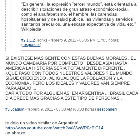
"En general, la expresión "tercer mundo", está orientada a
describir situaciones de gran atraso económico-social,
como el analfabetismo, el hambre, las carencias
hospitalarias y de salud pública, las viviendas y servicios
sanitarios precarios, una escasa expectativa de vida, etc."
Wikipiedia
#2.1.1.2
Tronks - febrero 9, 2011 - 05:05 PM (17:05 horas)
(
responder
)
SI EXISTIESE MAS GENTE CON ESTAS BUENAS MORALES , EL
MUNDO CAMBIARÍA POR COMPLETO . DESDE ASÍA HASTA
AMERICA LA HISTORIA SERIA TOTALMENTE DIFERENTE .
¿QUE PASO CON TODOS NUESTROS VALORES ? EL MUNDO
SIGUE CRECIENDO , AL IGUAL QUE LA POBLACION Y LA
ECONOMÍA , PERO LOS IDEALES Y VALORES VAN SIEMPRE
PARA ABAJO ...
DARIA TODO POR ALGUIEN ASÍ EN ARGENTINA ... BRASIL CADA
DÍA CRECE MAS GRACIAS A ESTE TIPO DE PERSONAS .
#3
Joaquin
- febrero 9, 2011 - 03:33 AM (03:33 horas) (
responder
)
te dejo un video similar de Argentina!
http://www.youtube.com/watch?v=WwWR0cPlC14
un abrazo!