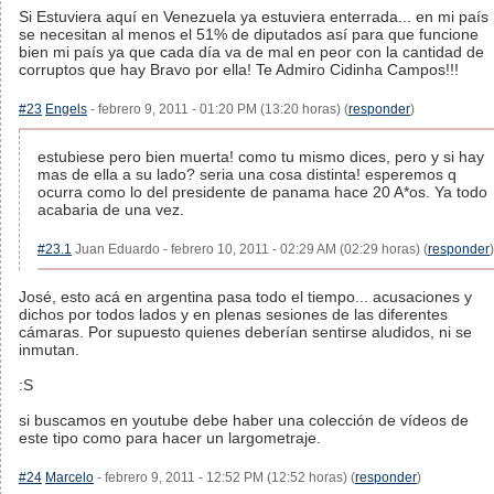
Si Estuviera aquí en Venezuela ya estuviera enterrada... en mi país
se necesitan al menos el 51% de diputados así para que funcione
bien mi país ya que cada día va de mal en peor con la cantidad de
corruptos que hay Bravo por ella! Te Admiro Cidinha Campos!!!
#23
Engels
- febrero 9, 2011 - 01:20 PM (13:20 horas) (
responder
)
estubiese pero bien muerta! como tu mismo dices, pero y si hay
mas de ella a su lado? seria una cosa distinta! esperemos q
ocurra como lo del presidente de panama hace 20 A*os. Ya todo
acabaria de una vez.
#23.1
Juan Eduardo - febrero 10, 2011 - 02:29 AM (02:29 horas) (
responder
)
José, esto acá en argentina pasa todo el tiempo... acusaciones y
dichos por todos lados y en plenas sesiones de las diferentes
cámaras. Por supuesto quienes deberían sentirse aludidos, ni se
inmutan.
:S
si buscamos en youtube debe haber una colección de vídeos de
este tipo como para hacer un largometraje.
#24
Marcelo
- febrero 9, 2011 - 12:52 PM (12:52 horas) (
responder
)