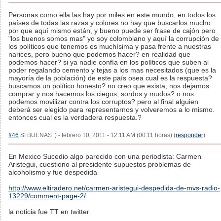
Personas como ella las hay por miles en este mundo, en todos los
países de todas las razas y colores no hay que buscarlos mucho
por que aquí mismo están, y bueno puede ser frase de cajón pero
"los buenos somos mas" yo soy colombiano y aquí la corrupción de
los políticos que tenemos es muchísima y pasa frente a nuestras
narices, pero bueno que podemos hacer? en realidad que
podemos hacer? si ya nadie confía en los políticos que suben al
poder regalando cemento y tejas a los mas necesitados (que es la
mayoría de la población) de este país osea cual es la respuesta?
buscamos un político honesto? no creo que exista, nos dejamos
comprar y nos hacemos los ciegos, sordos y mudos? o nos
podemos movilizar contra los corruptos? pero al final alguien
deberá ser elegido para representarnos y volveremos a lo mismo.
entonces cual es la verdadera respuesta.?
#46
SI BUENAS :) - febrero 10, 2011 - 12:11 AM (00:11 horas) (
responder
)
En Mexico Sucedio algo parecido con una periodista: Carmen
Aristegui, cuestiono al presidente supuestos problemas de
alcoholismo y fue despedida
http://www.eltiradero.net/carmen-aristegui-despedida-de-mvs-radio-
13229/comment-page-2/
la noticia fue TT en twitter