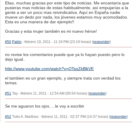
Eliax, muchas gracias por este tipo de noticias. Me encantaría que
pusieras mas noticias de estas habitualmente, así empujarías a la
gente a ser un poco mas reivindicativa. Aquí en España nadie
mueve un dedo por nada, los jóvenes estamos muy acomodados.
Esta es una manera de dar ejemplo!!
Gracias y esta mujer también es mi nuevo héroe!
#50
Pablo
- febrero 10, 2011 - 11:19 PM (23:19 horas) (
responder
)
no revise los comentarios puede que ya lo hayan puesto pero lo
dejo igual..
http://www.youtube.com/watch?v=OTsoZkBlkVE
el tambien es un gran ejemplo, y siempre trata con verdad los
temas.
#51
Tay - febrero 11, 2011 - 12:54 AM (00:54 horas) (
responder
)
Se me aguaron los ojos.....le voy a escribir
#52
Tulio A. Martínez - febrero 11, 2011 - 02:37 PM (14:37 horas) (
responder
)