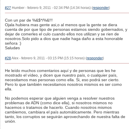
#27
Humber - febrero 9, 2011 - 02:34 PM (14:34 horas) (
responder
)
Con un par de %&$*/%&!!!
Ojala hubiera mas gente asi,o al menos que la gente se diera
cuenta de por que tipo de personas estamos siendo gobernados, y
dejar de comerles el culo cuando ellos nos utilizan y se rien de
nosotros.Solo pido a dios que nadie haga daño a esta honorable
señora :)
Saludøs
#28
Alex - febrero 9, 2011 - 03:15 PM (15:15 horas) (
responder
)
He leído muchos comentarios aquí y de personas que les he
mostrado el vídeo, y dicen que nuestro país, o cualquier país,
necesitamos mas personas como ella. Si, eso podrá ser cierto.
Pero lo que también necesitamos nosotros mismos es ser como
ella.
No podemos esperar que alguien venga a resolver nuestros
problemas de ADN (como dice ella), si nosotros mismos no
hacemos o tratamos de hacerlo. Cuando nosotros mismos
cambiemos, cambiara el país automáticamente. Pero mientras
tanto, los corruptos se seguirán aprovechando de nuestra falta de
unión.