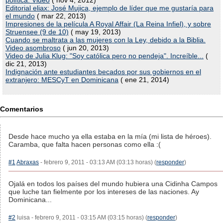
política. Video
( nov 4, 2012)
Editorial eliax: José Mujica, ejemplo de líder que me gustaría para
el mundo
( mar 22, 2013)
Impresiones de la película A Royal Affair (La Reina Infiel), y sobre
Struensee (9 de 10)
( may 19, 2013)
Cuando se maltrata a las mujeres con la Ley, debido a la Biblia.
Video asombroso
( jun 20, 2013)
Video de Julia Klug: "Soy católica pero no pendeja". Increíble...
(
dic 21, 2013)
Indignación ante estudiantes becados por sus gobiernos en el
extranjero: MESCyT en Dominicana
( ene 21, 2014)
Comentarios
Desde hace mucho ya ella estaba en la mía (mi lista de héroes).
Caramba, que falta hacen personas como ella :(
#1
Abraxas
- febrero 9, 2011 - 03:13 AM (03:13 horas) (
responder
)
Ojalá en todos los países del mundo hubiera una Cidinha Campos
que luche tan fielmente por los intereses de las naciones. Ay
Dominicana...
#2
luisa - febrero 9, 2011 - 03:15 AM (03:15 horas) (
responder
)