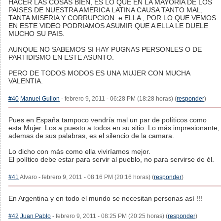
HACER LAS COSAS BIEN, ES LO QUE EN LA MAYORIA DE LOS
PAISES DE NUESTRA AMERICA LATINA CAUSA TANTO MAL,
TANTA MISERIA Y CORRUPCION. e ELLA , POR LO QUE VEMOS
EN ESTE VIDEO PODRIAMOS ASUMIR QUE A ELLA LE DUELE
MUCHO SU PAIS.
AUNQUE NO SABEMOS SI HAY PUGNAS PERSONLES O DE
PARTIDISMO EN ESTE ASUNTO.
PERO DE TODOS MODOS ES UNA MUJER CON MUCHA
VALENTIA.
#40
Manuel Gullon
- febrero 9, 2011 - 06:28 PM (18:28 horas) (
responder
)
Pues en España tampoco vendría mal un par de políticos como
esta Mujer. Los a puesto a todos en su sitio. Lo más impresionante,
ademas de sus palabras, es el silencio de la camara.
Lo dicho con más como ella viviríamos mejor.
El político debe estar para servir al pueblo, no para servirse de él.
#41
Alvaro - febrero 9, 2011 - 08:16 PM (20:16 horas) (
responder
)
En Argentina y en todo el mundo se necesitan personas así !!!
#42
Juan Pablo
- febrero 9, 2011 - 08:25 PM (20:25 horas) (
responder
)