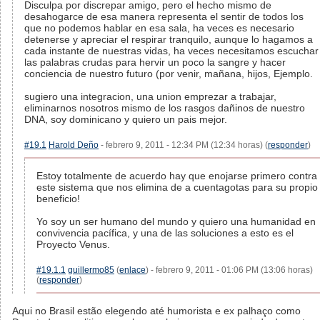
Disculpa por discrepar amigo, pero el hecho mismo de
desahogarce de esa manera representa el sentir de todos los
que no podemos hablar en esa sala, ha veces es necesario
detenerse y apreciar el respirar tranquilo, aunque lo hagamos a
cada instante de nuestras vidas, ha veces necesitamos escuchar
las palabras crudas para hervir un poco la sangre y hacer
conciencia de nuestro futuro (por venir, mañana, hijos, Ejemplo.
sugiero una integracion, una union emprezar a trabajar,
eliminarnos nosotros mismo de los rasgos dañinos de nuestro
DNA, soy dominicano y quiero un pais mejor.
#19.1
Harold Deño
- febrero 9, 2011 - 12:34 PM (12:34 horas) (
responder
)
Estoy totalmente de acuerdo hay que enojarse primero contra
este sistema que nos elimina de a cuentagotas para su propio
beneficio!
Yo soy un ser humano del mundo y quiero una humanidad en
convivencia pacífica, y una de las soluciones a esto es el
Proyecto Venus.
#19.1.1
guillermo85
(
enlace
) - febrero 9, 2011 - 01:06 PM (13:06 horas)
(
responder
)
Aqui no Brasil estão elegendo até humorista e ex palhaço como