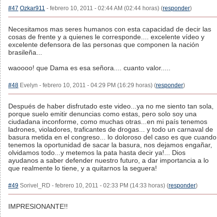
#47
Ozkar911
- febrero 10, 2011 - 02:44 AM (02:44 horas) (
responder
)
Necesitamos mas seres humanos con esta capacidad de decir las
cosas de frente y a quienes le corresponde.... excelente vídeo y
excelente defensora de las personas que componen la nación
brasileña...
waoooo! que Dama es esa señora.... cuanto valor.....
#48
Evelyn - febrero 10, 2011 - 04:29 PM (16:29 horas) (
responder
)
Después de haber disfrutado este video...ya no me siento tan sola,
porque suelo emitir denuncias como estas, pero solo soy una
ciudadana inconforme, como muchas otras...en mi país tenemos
ladrones, violadores, traficantes de drogas... y todo un carnaval de
basura metida en el congreso... lo doloroso del caso es que cuando
tenemos la oportunidad de sacar la basura, nos dejamos engañar,
olvidamos todo...y metemos la pata hasta decir ya!... Dios
ayudanos a saber defender nuestro futuro, a dar importancia a lo
que realmente lo tiene, y a quitarnos la seguera!
#49
Sorivel_RD - febrero 10, 2011 - 02:33 PM (14:33 horas) (
responder
)
IMPRESIONANTE!!