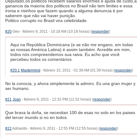
Deputado,os politicos recebem salarios enormes e ajuda de custo,a
ganancia da maioria dos politicos no Brasil não tem limites e essa
ironia e risinhos que fazem quando a alguma denuncia é por
saberem que não vai haver punição.
Politico corrupto no Brasil vira celebridade.
#20
Geo - febrero 9, 2011 - 10:18 AM (10:18 horas) (
responder
)
Aqui na República Dominicana (e se não me engano, em todas
as nossas América Latina) é assim também. Acredite em mim,
todos nós compreendemos sua raiva. Eu acho que você
percebeu todos os comentários.
#20.1
Maxtermind
- febrero 10, 2011 - 01:39 AM (01:39 horas) (
responder
)
No la conocia, y ahora simplemente la admiro. Es una gran mujer y
ser humano.
#21
Joan
- febrero 9, 2011 - 12:32 PM (12:32 horas) (
responder
)
Que brava la doña, se necesitan 100 de esas no solo en los paises
del tercer mundo si no en todos.
#22
Adrianito - febrero 9, 2011 - 12:55 PM (12:55 horas) (
responder
)