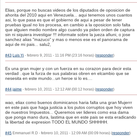
Elias, porque no buscas videos de los diputados de oposicion de
ahorita del 2010 aqui en Venezuela... aqui tenemos unos cuantos
asi, lo que pasa es que el gobierno de aqui a pesar de tener
pruebas igual no los procesa, en cambio a la oposicion solo falta
que alguien medio nombre algo cuando ya piden orden de captura
sin ni siquiera investigar !!! informate sobre la jueza afiuni, o jose
sanchez alias "mazuco" y mas o menos ese es el panorama de
aqui de mi pais... salu2,
#43
Luis Yi
- febrero 9, 2011 - 11:16 PM (23:16 horas) (
responder
)
Es una gran mujer y con un fuerza en su corazon para decir esta
verdad ..que la furza de sus palabras obren en elcambio que se
nesesita en este mundo...un heroe si lo es....
#44
jaime
- febrero 10, 2011 - 12:12 AM (00:12 horas) (
responder
)
wao, eliax como buenos dominicanos haria falta una gran Mujerrr
en este pais que haga justicia a los putos corruptos que hoy viven
de nuestros Impuestos... Queremos ver lideres como esa dama
que ponga mano dura, lastima que en este pais se esta eradicando
la libertad de expresion TODO EL MUNDO SHHHHH.
#45
Emmanuel R.D - febrero 10, 2011 - 12:09 AM (00:09 horas) (
responder
)