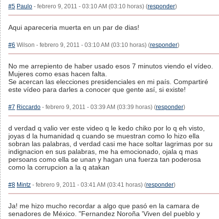
#5
Paulo
- febrero 9, 2011 - 03:10 AM (03:10 horas) (
responder
)
Aqui apareceria muerta en un par de dias!
#6
Wilson - febrero 9, 2011 - 03:10 AM (03:10 horas) (
responder
)
No me arrepiento de haber usado esos 7 minutos viendo el vídeo.
Mujeres como esas hacen falta.
Se acercan las elecciones presidenciales en mi país. Compartiré
este vídeo para darles a conocer que gente así, si existe!
#7
Riccardo
- febrero 9, 2011 - 03:39 AM (03:39 horas) (
responder
)
d verdad q valio ver este video q le kedo chiko por lo q eh visto,
joyas d la humanidad q cuando se muestran como lo hizo ella
sobran las palabras, d verdad casi me hace soltar lagrimas por su
indignacion en sus palabras, me ha emocionado, ojala q mas
persoans como ella se unan y hagan una fuerza tan poderosa
como la corrupcion a la q atakan
#8
Mintz
- febrero 9, 2011 - 03:41 AM (03:41 horas) (
responder
)
Ja! me hizo mucho recordar a algo que pasó en la camara de
senadores de México. "Fernandez Noroña 'Viven del pueblo y