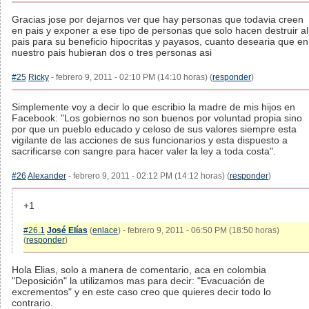
Gracias jose por dejarnos ver que hay personas que todavia creen
en pais y exponer a ese tipo de personas que solo hacen destruir al
pais para su beneficio hipocritas y payasos, cuanto desearia que en
nuestro pais hubieran dos o tres personas asi
#25
Ricky
- febrero 9, 2011 - 02:10 PM (14:10 horas) (
responder
)
Simplemente voy a decir lo que escribio la madre de mis hijos en
Facebook: "Los gobiernos no son buenos por voluntad propia sino
por que un pueblo educado y celoso de sus valores siempre esta
vigilante de las acciones de sus funcionarios y esta dispuesto a
sacrificarse con sangre para hacer valer la ley a toda costa".
#26
Alexander
- febrero 9, 2011 - 02:12 PM (14:12 horas) (
responder
)
+1
#26.1
José Elías
(
enlace
) - febrero 9, 2011 - 06:50 PM (18:50 horas)
(
responder
)
Hola Elias, solo a manera de comentario, aca en colombia
"Deposición" la utilizamos mas para decir: "Evacuación de
excrementos" y en este caso creo que quieres decir todo lo
contrario.