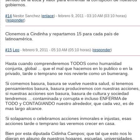
gobiernos.
#14
Nestor Sanchez (
enlace
) - febrero 9, 2011 - 03:10 AM (03:10 horas)
(
responder
)
Clonemos a Cindinha y repartamos 15 para cada país de
latinoamérica.
#15
Leo
- febrero 9, 2011 - 05:10 AM (05:10 horas) (
responder
)
Hasta cuando comprenderemos TODOS como humanidad
conjunta, global ... que el mal que hacemos en lo publico o en la
privado, tarde o temprano se nos revierte como un bumerang.
Si comemos basura, basura se vuelve nuestra salud, si tenemos
pensamientos basura, basura produciremos con nuestras acciones,
si nuestras acciones son basura, basura de cultura y sociedad
tendremos ... contaminada y corrupta e incluso ENFERMA de
TODO y CONTAGIANDO nuestro alrededor, que cada vez, es de
mas largo alcance.
Si solapamos o celebramos acciones inmorales e injustas, esas
acciones tarde o temprano las veremos crecer en casa.
Bien por esta diputada Cidinha Campos; que tal que esto nos lo
dijeran en alguno de nuestros hogares, escuelas, universidades,