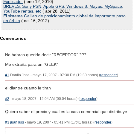
Explicado.
( ene 12, 2010)
BREVES: Sony PSN, Apple GPS, Windows 8, Mayas, MySpace,
YouTube rentas, etc
( abr 28, 2011)
El sistema Galileo de posicionamiento global da importante paso
en órbita
( oct 16, 2012)
Comentarios
No habras querido decir "RECEPTOR" ???
Me extraña para un "GEEK"
#1
Danilo Jose - mayo 17, 2007 - 07:30 PM (19:30 horas) (
responder
)
el diantre cuanto le tiran
#2
- mayo 18, 2007 - 12:04 AM (00:04 horas) (
responder
)
Quiero saber el precio y cual es la casa comercial que distribuye
#3
juan luis
- mayo 19, 2007 - 05:41 PM (17:41 horas) (
responder
)