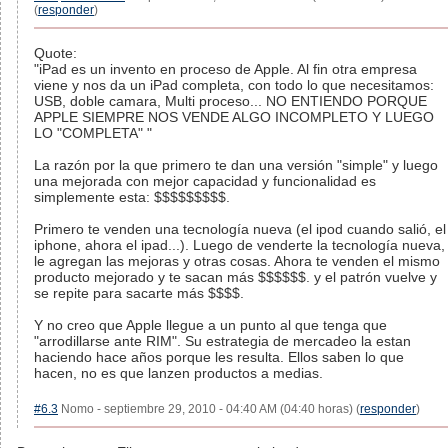
(
responder
)
Quote:
"iPad es un invento en proceso de Apple. Al fin otra empresa
viene y nos da un iPad completa, con todo lo que necesitamos:
USB, doble camara, Multi proceso... NO ENTIENDO PORQUE
APPLE SIEMPRE NOS VENDE ALGO INCOMPLETO Y LUEGO
LO "COMPLETA" "
La razón por la que primero te dan una versión "simple" y luego
una mejorada con mejor capacidad y funcionalidad es
simplemente esta: $$$$$$$$$.
Primero te venden una tecnología nueva (el ipod cuando salió, el
iphone, ahora el ipad...). Luego de venderte la tecnología nueva,
le agregan las mejoras y otras cosas. Ahora te venden el mismo
producto mejorado y te sacan más $$$$$$. y el patrón vuelve y
se repite para sacarte más $$$$.
Y no creo que Apple llegue a un punto al que tenga que
"arrodillarse ante RIM". Su estrategia de mercadeo la estan
haciendo hace años porque les resulta. Ellos saben lo que
hacen, no es que lanzen productos a medias.
#6.3
Nomo - septiembre 29, 2010 - 04:40 AM (04:40 horas) (
responder
)