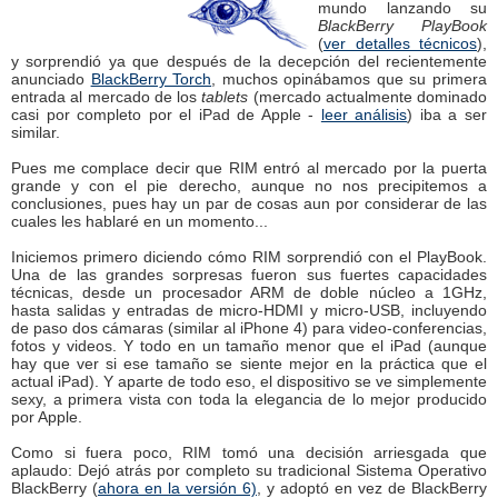
mundo lanzando su
BlackBerry PlayBook
(
ver detalles técnicos
),
y sorprendió ya que después de la decepción del recientemente
anunciado
BlackBerry Torch
, muchos opinábamos que su primera
entrada al mercado de los
tablets
(mercado actualmente dominado
casi por completo por el iPad de Apple -
leer análisis
) iba a ser
similar.
Pues me complace decir que RIM entró al mercado por la puerta
grande y con el pie derecho, aunque no nos precipitemos a
conclusiones, pues hay un par de cosas aun por considerar de las
cuales les hablaré en un momento...
Iniciemos primero diciendo cómo RIM sorprendió con el PlayBook.
Una de las grandes sorpresas fueron sus fuertes capacidades
técnicas, desde un procesador ARM de doble núcleo a 1GHz,
hasta salidas y entradas de micro-HDMI y micro-USB, incluyendo
de paso dos cámaras (similar al iPhone 4) para video-conferencias,
fotos y videos. Y todo en un tamaño menor que el iPad (aunque
hay que ver si ese tamaño se siente mejor en la práctica que el
actual iPad). Y aparte de todo eso, el dispositivo se ve simplemente
sexy, a primera vista con toda la elegancia de lo mejor producido
por Apple.
Como si fuera poco, RIM tomó una decisión arriesgada que
aplaudo: Dejó atrás por completo su tradicional Sistema Operativo
BlackBerry (
ahora en la versión 6)
, y adoptó en vez de BlackBerry