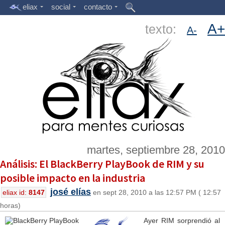
eliax
social
contacto
A+
texto:
A-
martes, septiembre 28, 2010
Análisis: El BlackBerry PlayBook de RIM y su
posible impacto en la industria
josé elías
eliax id:
8147
en sept 28, 2010 a las 12:57 PM ( 12:57
horas)
Ayer RIM sorprendió al