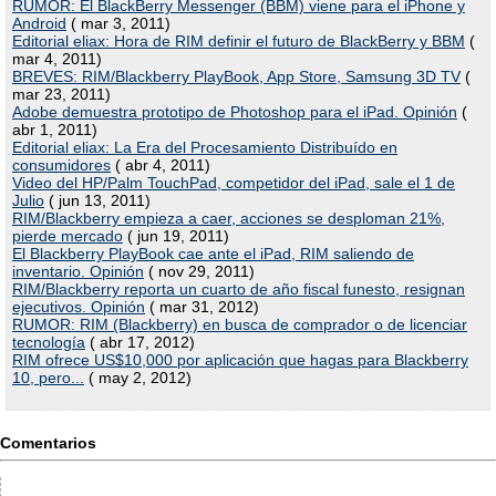
RUMOR: El BlackBerry Messenger (BBM) viene para el iPhone y
Android
( mar 3, 2011)
Editorial eliax: Hora de RIM definir el futuro de BlackBerry y BBM
(
mar 4, 2011)
BREVES: RIM/Blackberry PlayBook, App Store, Samsung 3D TV
(
mar 23, 2011)
Adobe demuestra prototipo de Photoshop para el iPad. Opinión
(
abr 1, 2011)
Editorial eliax: La Era del Procesamiento Distribuído en
consumidores
( abr 4, 2011)
Video del HP/Palm TouchPad, competidor del iPad, sale el 1 de
Julio
( jun 13, 2011)
RIM/Blackberry empieza a caer, acciones se desploman 21%,
pierde mercado
( jun 19, 2011)
El Blackberry PlayBook cae ante el iPad, RIM saliendo de
inventario. Opinión
( nov 29, 2011)
RIM/Blackberry reporta un cuarto de año fiscal funesto, resignan
ejecutivos. Opinión
( mar 31, 2012)
RUMOR: RIM (Blackberry) en busca de comprador o de licenciar
tecnología
( abr 17, 2012)
RIM ofrece US$10,000 por aplicación que hagas para Blackberry
10, pero...
( may 2, 2012)
Comentarios