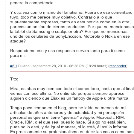
genera la competencia.
Y otra vez con lo mismo del fanatismo. Fuera de ese comentario
tuyo, todo me parece muy objetivo. Contrario a lo que
supuestamente expresas, tanto en esta noticia como en la otra,
pareces un antifan de ciertos productos. Por que no mencionas a
la tablet de Samsung o cualquier otra? Por que no mencionas
uno de los celulares de SonyEriccson, Motorola o Nokia en ese
ataque?
Respondeme eso y esa respuesta servira tanto para ti como
para mi.
#6.1
Fulano - septiembre 28, 2010 - 06:28 PM (18:28 horas) (
responder
)
Tito:
Mira, estabas muy bien con todo el comentario, hasta que al final
vienes con eso último. No entiendo porqué siempre aparece
alguien diciendo que Eliax es un fanboy de Apple u otra marca.
Tengo poco tiempo en el blog, pero he leído no menos de mil
artículos de años anteriores y de actualidad y mi percepción
personal es que si él tiene "quemar" a Apple, Microsoft, RIM,
Oracle, IBM, o el que sea, pues lo hace. Si algo no está bien,
pues no lo está, y de igual manera, si lo está, él así lo informa.
Es precisamente su profesionalismo en decir las cosas como son