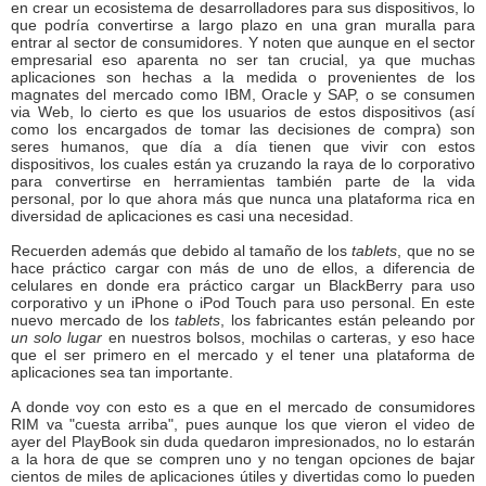
en crear un ecosistema de desarrolladores para sus dispositivos, lo
que podría convertirse a largo plazo en una gran muralla para
entrar al sector de consumidores. Y noten que aunque en el sector
empresarial eso aparenta no ser tan crucial, ya que muchas
aplicaciones son hechas a la medida o provenientes de los
magnates del mercado como IBM, Oracle y SAP, o se consumen
via Web, lo cierto es que los usuarios de estos dispositivos (así
como los encargados de tomar las decisiones de compra) son
seres humanos, que día a día tienen que vivir con estos
dispositivos, los cuales están ya cruzando la raya de lo corporativo
para convertirse en herramientas también parte de la vida
personal, por lo que ahora más que nunca una plataforma rica en
diversidad de aplicaciones es casi una necesidad.
Recuerden además que debido al tamaño de los
tablets
, que no se
hace práctico cargar con más de uno de ellos, a diferencia de
celulares en donde era práctico cargar un BlackBerry para uso
corporativo y un iPhone o iPod Touch para uso personal. En este
nuevo mercado de los
tablets
, los fabricantes están peleando por
un solo lugar
en nuestros bolsos, mochilas o carteras, y eso hace
que el ser primero en el mercado y el tener una plataforma de
aplicaciones sea tan importante.
A donde voy con esto es a que en el mercado de consumidores
RIM va "cuesta arriba", pues aunque los que vieron el video de
ayer del PlayBook sin duda quedaron impresionados, no lo estarán
a la hora de que se compren uno y no tengan opciones de bajar
cientos de miles de aplicaciones útiles y divertidas como lo pueden