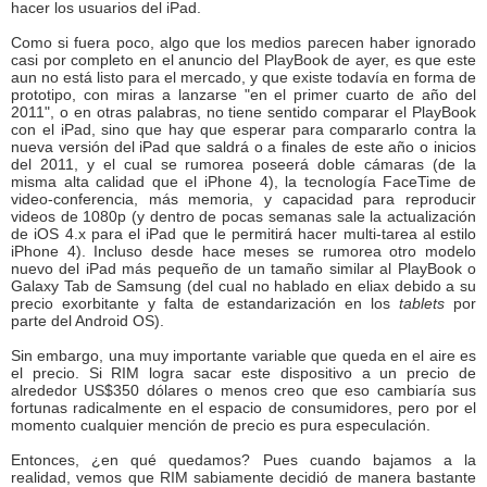
hacer los usuarios del iPad.
Como si fuera poco, algo que los medios parecen haber ignorado
casi por completo en el anuncio del PlayBook de ayer, es que este
aun no está listo para el mercado, y que existe todavía en forma de
prototipo, con miras a lanzarse "en el primer cuarto de año del
2011", o en otras palabras, no tiene sentido comparar el PlayBook
con el iPad, sino que hay que esperar para compararlo contra la
nueva versión del iPad que saldrá o a finales de este año o inicios
del 2011, y el cual se rumorea poseerá doble cámaras (de la
misma alta calidad que el iPhone 4), la tecnología FaceTime de
video-conferencia, más memoria, y capacidad para reproducir
videos de 1080p (y dentro de pocas semanas sale la actualización
de iOS 4.x para el iPad que le permitirá hacer multi-tarea al estilo
iPhone 4). Incluso desde hace meses se rumorea otro modelo
nuevo del iPad más pequeño de un tamaño similar al PlayBook o
Galaxy Tab de Samsung (del cual no hablado en eliax debido a su
precio exorbitante y falta de estandarización en los
tablets
por
parte del Android OS).
Sin embargo, una muy importante variable que queda en el aire es
el precio. Si RIM logra sacar este dispositivo a un precio de
alrededor US$350 dólares o menos creo que eso cambiaría sus
fortunas radicalmente en el espacio de consumidores, pero por el
momento cualquier mención de precio es pura especulación.
Entonces, ¿en qué quedamos? Pues cuando bajamos a la
realidad, vemos que RIM sabiamente decidió de manera bastante