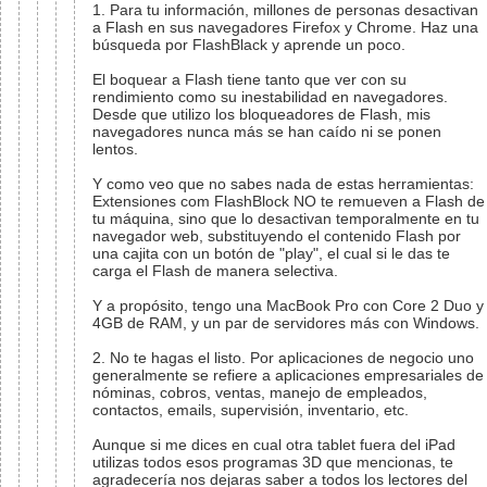
1. Para tu información, millones de personas desactivan
a Flash en sus navegadores Firefox y Chrome. Haz una
búsqueda por FlashBlack y aprende un poco.
El boquear a Flash tiene tanto que ver con su
rendimiento como su inestabilidad en navegadores.
Desde que utilizo los bloqueadores de Flash, mis
navegadores nunca más se han caído ni se ponen
lentos.
Y como veo que no sabes nada de estas herramientas:
Extensiones com FlashBlock NO te remueven a Flash de
tu máquina, sino que lo desactivan temporalmente en tu
navegador web, substituyendo el contenido Flash por
una cajita con un botón de "play", el cual si le das te
carga el Flash de manera selectiva.
Y a propósito, tengo una MacBook Pro con Core 2 Duo y
4GB de RAM, y un par de servidores más con Windows.
2. No te hagas el listo. Por aplicaciones de negocio uno
generalmente se refiere a aplicaciones empresariales de
nóminas, cobros, ventas, manejo de empleados,
contactos, emails, supervisión, inventario, etc.
Aunque si me dices en cual otra tablet fuera del iPad
utilizas todos esos programas 3D que mencionas, te
agradecería nos dejaras saber a todos los lectores del