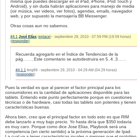
misma que puedes descargar en el iPad, iPhone, iPod Touch y
Android), y sin duda habrán aplicaciones para manejo de media
(oir música, ver videos, ver fotos), agendas, emails, navegador
web, y por supuesto la mensajería BB Messenger.
Otras cosas aun no sabemos.
#4.1
José Elías
(
enlace
) - septiembre 28, 2010 - 07:59 PM (19:59 horas)
(
responder
)
Recuerda agregarlo en el Índice de Tendencias de la
pág.........Este comentario se autodestruira en 5..4..3.......
#4.1.1
terg89 - septiembre 29, 2010 - 04:29 AM (04:29 horas)
(
responder
)
Pues la verdad es que al parecer el factor principal para los
consumidores es la cantidad de aplicaciones disponible para las
tablets. Entiendo este punto perfectamente porque en cuestiones
técnicas o de hardware, casi todas las tablets son potentes y tienen
características buenas.
Ahora bien, creo que el principal factor en todo esto es que RIM
debe lanzarlo a muy bajo precio. Yo hasta diría que $350 todavía
es muy caro. Porque como dice Jose Elías, Playbook será una
competencia (en cierto sentido) a la próxima generación de Ipad.
La cual va a tener características iguales o mejores que el prototipo