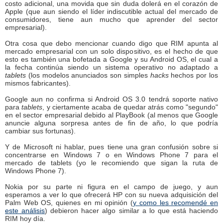
costo adicional, una movida que sin duda dolerá en el corazón de
Apple (que aun siendo el líder indiscutible actual del mercado de
consumidores, tiene aun mucho que aprender del sector
empresarial).
Otra cosa que debo mencionar cuando digo que RIM apunta al
mercado empresarial con un solo dispositivo, es el hecho de que
esto es también una bofetada a Google y su Android OS, el cual a
la fecha continúa siendo un sistema operativo no adaptado a
tablets
(los modelos anunciados son simples
hacks
hechos por los
mismos fabricantes).
Google aun no confirma si Android OS 3.0 tendrá soporte nativo
para
tablets
, y ciertamente acaba de quedar atrás como "segundo"
en el sector empresarial debido al PlayBook (al menos que Google
anuncie alguna sorpresa antes de fin de año, lo que podría
cambiar sus fortunas).
Y de Microsoft ni hablar, pues tiene una gran confusión sobre si
concentrarse en Windows 7 o en Windows Phone 7 para el
mercado de tablets (yo le recomiendo que sigan la ruta de
Windows Phone 7).
Nokia por su parte ni figura en el campo de juego, y aun
esperamos a ver lo que ofrecerá HP con su nueva adquisición del
Palm Web OS, quienes en mi opinión (
y como les recomendé en
este análisis
) debieron hacer algo similar a lo que está haciendo
RIM hoy día.