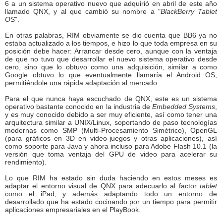
6 a un sistema operativo nuevo que adquirió en abril de este año
llamado QNX, y al que cambió su nombre a "
BlackBerry Tablet
OS
".
En otras palabras, RIM obviamente se dio cuenta que BB6 ya no
estaba actualizado a los tiempos, e hizo lo que toda empresa en su
posición debe hacer: Arrancar desde cero, aunque con la ventaja
de que no tuvo que desarrollar el nuevo sistema operativo desde
cero, sino que lo obtuvo como una adquisición, similar a como
Google obtuvo lo que eventualmente llamaría el Android OS,
permitiéndole una rápida adaptación al mercado.
Para el que nunca haya escuchado de QNX, este es un sistema
operativo bastante conocido en la industria de
Embedded Systems
,
y es muy conocido debido a ser muy eficiente, así como tener una
arquitectura similar a UNIX/Linux, soportando de paso tecnologías
modernas como SMP (Multi-Procesamiento Simétrico), OpenGL
(para gráficos en 3D en video-juegos y otras aplicaciones), así
como soporte para Java y ahora incluso para Adobe Flash 10.1 (la
versión que toma ventaja del GPU de video para acelerar su
rendimiento).
Lo que RIM ha estado sin duda haciendo en estos meses es
adaptar el entorno visual de QNX para adecuarlo al factor
tablet
como el iPad, y además adaptando todo un entorno de
desarrollado que ha estado cocinando por un tiempo para permitir
aplicaciones empresariales en el PlayBook.