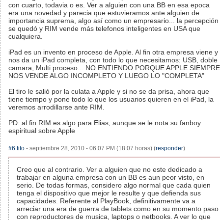
con cuarto, todavia o es. Ver a alguien con una BB en esa epoca
era una novedad y parecia que estuvieramos ante alguien de
importancia suprema, algo así como un empresario... la percepción
se quedó y RIM vende más telefonos inteligentes en USA que
cualquiera.
iPad es un invento en proceso de Apple. Al fin otra empresa viene y
nos da un iPad completa, con todo lo que necesitamos: USB, doble
camara, Multi proceso... NO ENTIENDO PORQUE APPLE SIEMPRE
NOS VENDE ALGO INCOMPLETO Y LUEGO LO "COMPLETA"
El tiro le salió por la culata a Apple y si no se da prisa, ahora que
tiene tiempo y pone todo lo que los usuarios quieren en el iPad, la
veremos arrodillarse ante RIM.
PD: al fin RIM es algo para Elias, aunque se le nota su fanboy
espiritual sobre Apple
#6
tito
- septiembre 28, 2010 - 06:07 PM (18:07 horas) (
responder
)
Creo que al contrario. Ver a alguien que no este dedicado a
trabajar en alguna empresa con un BB es aun peor visto, en
serio. De todas formas, considero algo normal que cada quien
tenga el dispositivo que mejor le resulte y que defienda sus
capacidades. Referente al PlayBook, definitivamente va a
arreciar una era de guerra de tablets como en su momento paso
con reproductores de musica, laptops o netbooks. A ver lo que