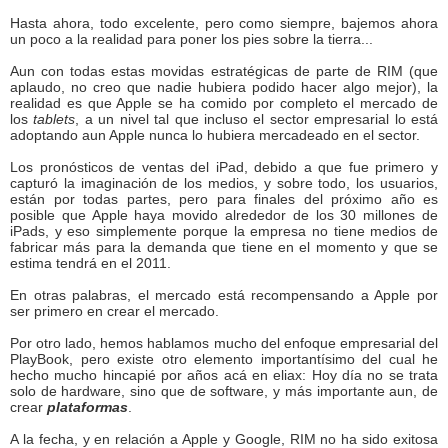
Hasta ahora, todo excelente, pero como siempre, bajemos ahora
un poco a la realidad para poner los pies sobre la tierra...
Aun con todas estas movidas estratégicas de parte de RIM (que
aplaudo, no creo que nadie hubiera podido hacer algo mejor), la
realidad es que Apple se ha comido por completo el mercado de
los
tablets
, a un nivel tal que incluso el sector empresarial lo está
adoptando aun Apple nunca lo hubiera mercadeado en el sector.
Los pronósticos de ventas del iPad, debido a que fue primero y
capturó la imaginación de los medios, y sobre todo, los usuarios,
están por todas partes, pero para finales del próximo año es
posible que Apple haya movido alrededor de los 30 millones de
iPads, y eso simplemente porque la empresa no tiene medios de
fabricar más para la demanda que tiene en el momento y que se
estima tendrá en el 2011.
En otras palabras, el mercado está recompensando a Apple por
ser primero en crear el mercado.
Por otro lado, hemos hablamos mucho del enfoque empresarial del
PlayBook, pero existe otro elemento importantísimo del cual he
hecho mucho hincapié por años acá en eliax: Hoy día no se trata
solo de hardware, sino que de software, y más importante aun, de
crear
plataformas
.
A la fecha, y en relación a Apple y Google, RIM no ha sido exitosa