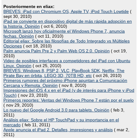
Posteriormente en eliax:
BREVES: iPad con Chromium OS, Apple TV, iPod Touch Lowtide
(
sept 30, 2010)
iPad se convierte en dispositivo digital de más rápida adopción en
la historia. Opinión
( oct 6, 2010)
Microsoft lanzó hoy oficialmente el Windows Phone 7, anuncia
fechas. Opinión
( oct 11, 2010)
Editorial eliax: Sobre las filosofías de Todo Integrado vs Múltiples
Opciones
( oct 18, 2010)
Palm anuncia Palm Pre 2 y Palm Web OS 2.0. Opinión
( oct 19,
2010)
Video de posibles interfaces a competidores del iPad con Ubuntu
Linux. Opinión
( oct 25, 2010)
BREVES: Windows 8, PSP 2, VLC, PlayBook SDK, Netflix, The
Pirate Bay en órbita, LEGO 3D, 70TB HD, etc
( oct 26, 2010)
Primeros rumores del próximo iPhone apuntan a Comunicación
Cercana y Remota. Opinión
( nov 8, 2010)
Impresiones del iOS 4.x en el iPad (y de interés para iPhone y iPod
Touch)
( nov 23, 2010)
Primeros reportes: Ventas del Windows Phone 7 están por el suelo
( nov 29, 2010)
Lo nuevo del Google Android 3.0 para tablets. Opinión
( feb 3,
2011)
Análisis eliax: Sobre el HP TouchPad y su importancia en el
mercado
( feb 11, 2011)
Apple anuncia el iPad 2. Detalles, impresiones y análisis
( mar 2,
2011)