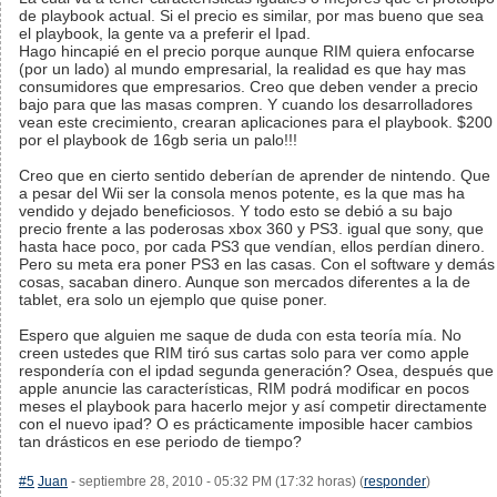
de playbook actual. Si el precio es similar, por mas bueno que sea
el playbook, la gente va a preferir el Ipad.
Hago hincapié en el precio porque aunque RIM quiera enfocarse
(por un lado) al mundo empresarial, la realidad es que hay mas
consumidores que empresarios. Creo que deben vender a precio
bajo para que las masas compren. Y cuando los desarrolladores
vean este crecimiento, crearan aplicaciones para el playbook. $200
por el playbook de 16gb seria un palo!!!
Creo que en cierto sentido deberían de aprender de nintendo. Que
a pesar del Wii ser la consola menos potente, es la que mas ha
vendido y dejado beneficiosos. Y todo esto se debió a su bajo
precio frente a las poderosas xbox 360 y PS3. igual que sony, que
hasta hace poco, por cada PS3 que vendían, ellos perdían dinero.
Pero su meta era poner PS3 en las casas. Con el software y demás
cosas, sacaban dinero. Aunque son mercados diferentes a la de
tablet, era solo un ejemplo que quise poner.
Espero que alguien me saque de duda con esta teoría mía. No
creen ustedes que RIM tiró sus cartas solo para ver como apple
respondería con el ipdad segunda generación? Osea, después que
apple anuncie las características, RIM podrá modificar en pocos
meses el playbook para hacerlo mejor y así competir directamente
con el nuevo ipad? O es prácticamente imposible hacer cambios
tan drásticos en ese periodo de tiempo?
#5
Juan
- septiembre 28, 2010 - 05:32 PM (17:32 horas) (
responder
)