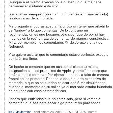
(aunque a él mismo a veces no le gusten) lo que me hace
permanecer visitando este sitio.
Sus análisis siempre presentan (como en este mismo artículo)
las dos caras de la moneda.
Me pregunto si podrás aceptar la crítica sin tener que añadir lo
de "fanboy" a lo que comentas. De lo contrario mi
recomendación es que busques otro sitio (que de por sí hay
muchos en la red) y trata de comentar de manera constructiva.
Mira, por ejemplo, los comentarios #4 de Jorgito y el #7 de
Nehemot.
Y te quiero aclarar que tu comentario estuvo perfecto, excepto
por la última línea.
De hecho te comento que en ocasiones siento tu misma
indignación con los productos de Apple, y también pienso que
están a medio terminar. Por ejemplo, eso de la falta de cámara
frontal en los primeros iPhones, o de un puerto expansivo de
memoria, o que no se puedan colocar dos SIMs simultáneos,
cuando al momento de su salida ya el mercado estaba inundado
de equipos con esas características.
Espero que entiendas que no estás solo, pero si vamos a
comentar, que sea para sacar algo productivo para todos.
#6.2
Maxtermind
- septiembre 28, 2010 - 08:53 PM (20:53 horas)