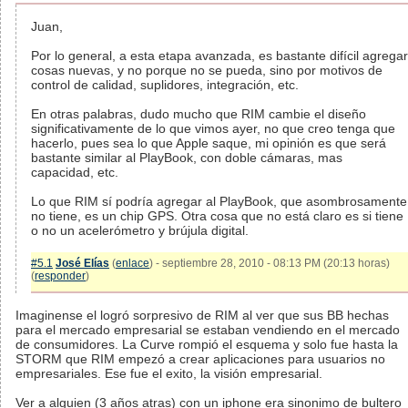
Juan,
Por lo general, a esta etapa avanzada, es bastante difícil agregar
cosas nuevas, y no porque no se pueda, sino por motivos de
control de calidad, suplidores, integración, etc.
En otras palabras, dudo mucho que RIM cambie el diseño
significativamente de lo que vimos ayer, no que creo tenga que
hacerlo, pues sea lo que Apple saque, mi opinión es que será
bastante similar al PlayBook, con doble cámaras, mas
capacidad, etc.
Lo que RIM sí podría agregar al PlayBook, que asombrosamente
no tiene, es un chip GPS. Otra cosa que no está claro es si tiene
o no un acelerómetro y brújula digital.
#5.1
José Elías
(
enlace
) - septiembre 28, 2010 - 08:13 PM (20:13 horas)
(
responder
)
Imaginense el logró sorpresivo de RIM al ver que sus BB hechas
para el mercado empresarial se estaban vendiendo en el mercado
de consumidores. La Curve rompió el esquema y solo fue hasta la
STORM que RIM empezó a crear aplicaciones para usuarios no
empresariales. Ese fue el exito, la visión empresarial.
Ver a alguien (3 años atras) con un iphone era sinonimo de bultero