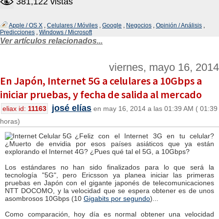
381,122 vistas
Apple / OS X
,
Celulares / Móviles
,
Google
,
Negocios
,
Opinión / Análisis
,
Predicciones
,
Windows / Microsoft
Ver artículos relacionados...
viernes, mayo 16, 2014
En Japón, Internet 5G a celulares a 10Gbps a
iniciar pruebas, y fecha de salida al mercado
josé elías
eliax id:
11163
en may 16, 2014 a las 01:39 AM ( 01:39
horas)
¿Feliz con el Internet 3G en tu celular?
¿Muerto de envidia por esos países asiáticos que ya están
explorando el Internet 4G? ¿Pues qué tal el 5G, a 10Gbps?
Los estándares no han sido finalizados para lo que será la
tecnología "5G", pero Ericsson ya planea iniciar las primeras
pruebas en Japón con el gigante japonés de telecomunicaciones
NTT DOCOMO, y la velocidad que se espera obtener es de unos
asombrosos 10Gbps (10
Gigabits por segundo
)...
Como comparación, hoy día es normal obtener una velocidad