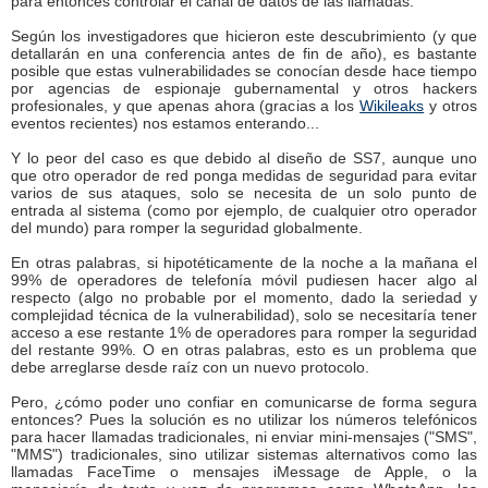
para entonces controlar el canal de datos de las llamadas.
Según los investigadores que hicieron este descubrimiento (y que
detallarán en una conferencia antes de fin de año), es bastante
posible que estas vulnerabilidades se conocían desde hace tiempo
por agencias de espionaje gubernamental y otros hackers
profesionales, y que apenas ahora (gracias a los
Wikileaks
y otros
eventos recientes) nos estamos enterando...
Y lo peor del caso es que debido al diseño de SS7, aunque uno
que otro operador de red ponga medidas de seguridad para evitar
varios de sus ataques, solo se necesita de un solo punto de
entrada al sistema (como por ejemplo, de cualquier otro operador
del mundo) para romper la seguridad globalmente.
En otras palabras, si hipotéticamente de la noche a la mañana el
99% de operadores de telefonía móvil pudiesen hacer algo al
respecto (algo no probable por el momento, dado la seriedad y
complejidad técnica de la vulnerabilidad), solo se necesitaría tener
acceso a ese restante 1% de operadores para romper la seguridad
del restante 99%. O en otras palabras, esto es un problema que
debe arreglarse desde raíz con un nuevo protocolo.
Pero, ¿cómo poder uno confiar en comunicarse de forma segura
entonces? Pues la solución es no utilizar los números telefónicos
para hacer llamadas tradicionales, ni enviar mini-mensajes ("SMS",
"MMS") tradicionales, sino utilizar sistemas alternativos como las
llamadas FaceTime o mensajes iMessage de Apple, o la