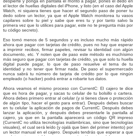
despierte y ponga en pantalla el monto a pagar, pones el dedo en
el lector de huellas digitales del iPhone, y listo (en el caso del Apple
Watch, ni siquiera tienes que hacer el segundo paso de poner tu
dedo sobre un lector, ya que el Apple Watch monitorea tu vasos
capilares sobre tu piel y sabe que eres tu y por tanto salvo la
primera vez que lo utilices para pagar, este no te pregunta más por
tu código secreto).
Eso tomó menos de 5 segundos y es incluso mucho más rápido
ahora que pagar con tarjetas de crédito, pues no hay que esperar
a imprimir recibos, firmar papeles, revisar tu identidad con algún
documento, etc. Y noten que de paso este método es muchísimo
más seguro que pagar con tarjetas de crédito, ya que solo tu huella
digital puede pagar, lo que de paso resuelve el tema de tu
identidad y no tener que firmar nada. De paso el supermercado
nunca sabrá tu número de tarjeta de crédito por lo que ningún
empleado (o hacker) podrá entrar a robarte tus datos.
Ahora veamos el mismo proceso con CurrentC: El cajero te dice
que es hora de pagar, y sacas tu celular de tu bolsillo o cartera.
Ahora debes primero entrar al celular (y si tienes clave o protección
de algún tipo, hacer el gesto para entrar). Después debes buscar
en tu celular la aplicación de pagos de CurrentC. Después debes
lanzar la aplicación, y después debes presentarle la pantalla al
cajero, ya que en la pantalla aparecerá un código QR impreso
(CurrentC no utiliza tecnologías inalámbricas, sino que tecnologías
visuales), el cual será leído (y ojalá que bien del primer intento) por
un lector manual en el cajero. Después tendrás que esperar a que