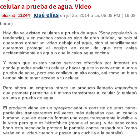
celular a prueba de agua. Video
josé elías
eliax id:
11244
en jul 25, 2014 a las 06:39 PM ( 18:39
horas)
Hoy día ya existen celulares a prueba de agua (Sony popularizó la
tendencia), y en muchos casos es algo de gran utilidad, no solo si
queremos grabar un video debajo del agua, sino si sencillamente
queremos protege el equipo en caso de que este caiga
accidentalmente en agua o que le caiga agua encima.
Y noten que existen varios servicios ofrecidos por Internet en
donde puedes enviar tu celular y hacer que te lo conviertan a uno a
prueba de agua, pero eso conlleva un alto costo, así como un buen
tiempo sin tu tener acceso a tu celular...
Pero ahora un empresa ofrece un producto llamado
Impervious
que promete permitirte a ti mismo transformar tu celular (o tableta)
en uno a prueba de agua.
El producto viene en un
spray
/rociador, y consiste de unas nano-
partículas transparentes mil veces más delgadas que un cabello
humano, que en esencia forman una capa transparente invisible a
la vista pero que es hidrofóbica (repela el agua), y de paso como
bono esta tecnología protege la pantalla contra raspaduras (como
verán en el video cuando le pasan una cuchilla a la pantalla).