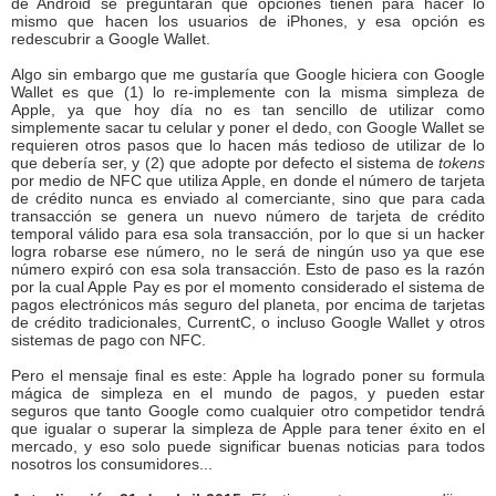
de Android se preguntarán qué opciones tienen para hacer lo
mismo que hacen los usuarios de iPhones, y esa opción es
redescubrir a Google Wallet.
Algo sin embargo que me gustaría que Google hiciera con Google
Wallet es que (1) lo re-implemente con la misma simpleza de
Apple, ya que hoy día no es tan sencillo de utilizar como
simplemente sacar tu celular y poner el dedo, con Google Wallet se
requieren otros pasos que lo hacen más tedioso de utilizar de lo
que debería ser, y (2) que adopte por defecto el sistema de
tokens
por medio de NFC que utiliza Apple, en donde el número de tarjeta
de crédito nunca es enviado al comerciante, sino que para cada
transacción se genera un nuevo número de tarjeta de crédito
temporal válido para esa sola transacción, por lo que si un hacker
logra robarse ese número, no le será de ningún uso ya que ese
número expiró con esa sola transacción. Esto de paso es la razón
por la cual Apple Pay es por el momento considerado el sistema de
pagos electrónicos más seguro del planeta, por encima de tarjetas
de crédito tradicionales, CurrentC, o incluso Google Wallet y otros
sistemas de pago con NFC.
Pero el mensaje final es este: Apple ha logrado poner su formula
mágica de simpleza en el mundo de pagos, y pueden estar
seguros que tanto Google como cualquier otro competidor tendrá
que igualar o superar la simpleza de Apple para tener éxito en el
mercado, y eso solo puede significar buenas noticias para todos
nosotros los consumidores...