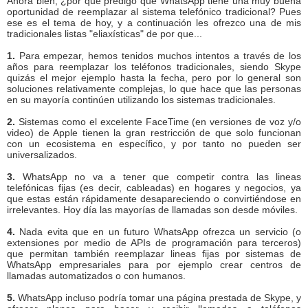
Ahora bien, ¿por qué predigo que WhatsApp tiene una muy buena
oportunidad de reemplazar al sistema telefónico tradicional? Pues
ese es el tema de hoy, y a continuación les ofrezco una de mis
tradicionales listas "eliaxísticas" de por que...
1.
Para empezar, hemos tenidos muchos intentos a través de los
años para reemplazar los teléfonos tradicionales, siendo Skype
quizás el mejor ejemplo hasta la fecha, pero por lo general son
soluciones relativamente complejas, lo que hace que las personas
en su mayoría continúen utilizando los sistemas tradicionales.
2.
Sistemas como el excelente FaceTime (en versiones de voz y/o
video) de Apple tienen la gran restricción de que solo funcionan
con un ecosistema en específico, y por tanto no pueden ser
universalizados.
3.
WhatsApp no va a tener que competir contra las lineas
telefónicas fijas (es decir, cableadas) en hogares y negocios, ya
que estas están rápidamente desapareciendo o convirtiéndose en
irrelevantes. Hoy día las mayorías de llamadas son desde móviles.
4.
Nada evita que en un futuro WhatsApp ofrezca un servicio (o
extensiones por medio de APIs de programación para terceros)
que permitan también reemplazar lineas fijas por sistemas de
WhatsApp empresariales para por ejemplo crear centros de
llamadas automatizados o con humanos.
5.
WhatsApp incluso podría tomar una página prestada de Skype, y