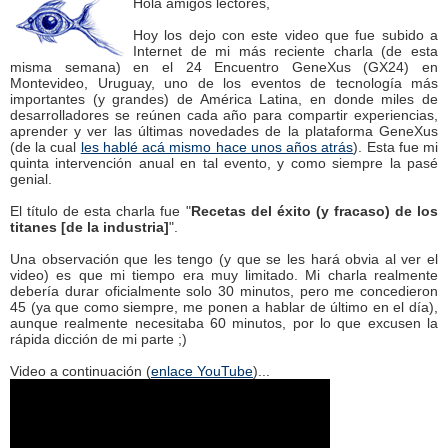
Hola amigos lectores,
Hoy los dejo con este video que fue subido a
Internet de mi más reciente charla (de esta
misma semana) en el 24 Encuentro GeneXus (GX24) en
Montevideo, Uruguay, uno de los eventos de tecnología más
importantes (y grandes) de América Latina, en donde miles de
desarrolladores se reúnen cada año para compartir experiencias,
aprender y ver las últimas novedades de la plataforma GeneXus
(de la cual
les hablé acá mismo hace unos años atrás
). Esta fue mi
quinta intervención anual en tal evento, y como siempre la pasé
genial.
El título de esta charla fue "
Recetas del éxito (y fracaso) de los
titanes [de la industria]
".
Una observación que les tengo (y que se les hará obvia al ver el
video) es que mi tiempo era muy limitado. Mi charla realmente
debería durar oficialmente solo 30 minutos, pero me concedieron
45 (ya que como siempre, me ponen a hablar de último en el día),
aunque realmente necesitaba 60 minutos, por lo que excusen la
rápida dicción de mi parte ;)
Video a continuación (
enlace YouTube
)...