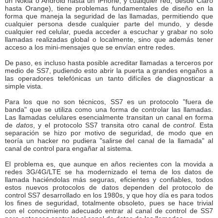
un Nokia o Android hasta un iPhone, y cualquier red, desde Claro
hasta Orange), tiene problemas fundamentales de diseño en la
forma que maneja la seguridad de las llamadas, permitiendo que
cualquier persona desde cualquier parte del mundo, y desde
cualquier red celular, pueda acceder a escuchar y grabar no solo
llamadas realizadas global o localmente, sino que además tener
acceso a los mini-mensajes que se envían entre redes.
De paso, es incluso hasta posible acreditar llamadas a terceros por
medio de SS7, pudiendo esto abrir la puerta a grandes engaños a
las operadores telefónicas un tanto difíciles de diagnosticar a
simple vista.
Para los que no son técnicos, SS7 es un protocolo "fuera de
banda" que se utiliza como una forma de controlar las llamadas.
Las llamadas celulares esencialmente transitan un canal en forma
de
datos
, y el protocolo SS7 transita otro canal de
control
. Esta
separación se hizo por motivo de seguridad, de modo que en
teoría un hacker no pudiera "salirse del canal de la llamada" al
canal de control para engañar al sistema.
El problema es, que aunque en años recientes con la movida a
redes 3G/4G/LTE se ha modernizado el tema de los datos de
llamada haciéndolas más seguras, eficientes y confiables, todos
estos nuevos protocolos de datos dependen del protocolo de
control SS7 desarrollado en los 1980s, y que hoy día es para todos
los fines de seguridad, totalmente obsoleto, pues se hace trivial
con el conocimiento adecuado entrar al canal de control de SS7