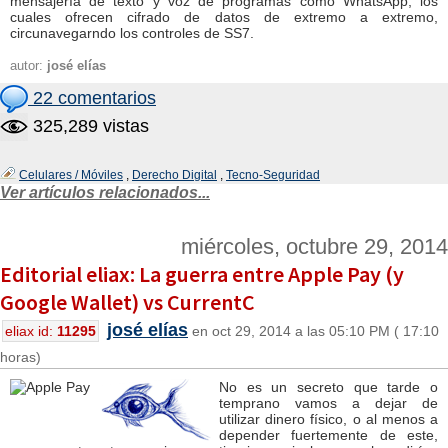
mensajería de texto y voz de programas como WhatsApp, los
cuales ofrecen cifrado de datos de extremo a extremo,
circunavegarndo los controles de SS7.
autor:
josé elías
22 comentarios
325,289 vistas
Celulares / Móviles
,
Derecho Digital
,
Tecno-Seguridad
Ver artículos relacionados...
miércoles, octubre 29, 2014
Editorial eliax: La guerra entre Apple Pay (y
Google Wallet) vs CurrentC
josé elías
eliax id:
11295
en oct 29, 2014 a las 05:10 PM ( 17:10
horas)
No es un secreto que tarde o
temprano vamos a dejar de
utilizar dinero físico, o al menos a
depender fuertemente de este,