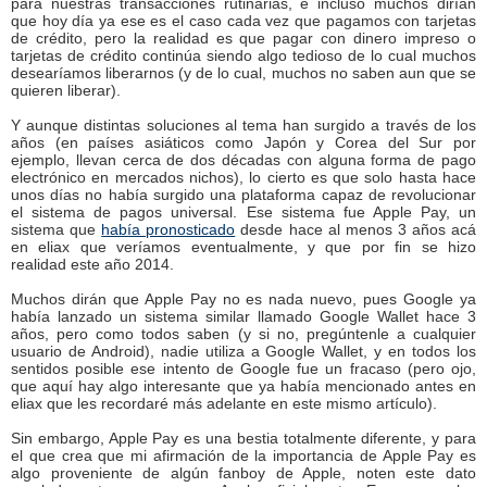
para nuestras transacciones rutinarias, e incluso muchos dirían
que hoy día ya ese es el caso cada vez que pagamos con tarjetas
de crédito, pero la realidad es que pagar con dinero impreso o
tarjetas de crédito continúa siendo algo tedioso de lo cual muchos
desearíamos liberarnos (y de lo cual, muchos no saben aun que se
quieren liberar).
Y aunque distintas soluciones al tema han surgido a través de los
años (en países asiáticos como Japón y Corea del Sur por
ejemplo, llevan cerca de dos décadas con alguna forma de pago
electrónico en mercados nichos), lo cierto es que solo hasta hace
unos días no había surgido una plataforma capaz de revolucionar
el sistema de pagos universal. Ese sistema fue Apple Pay, un
sistema que
había pronosticado
desde hace al menos 3 años acá
en eliax que veríamos eventualmente, y que por fin se hizo
realidad este año 2014.
Muchos dirán que Apple Pay no es nada nuevo, pues Google ya
había lanzado un sistema similar llamado Google Wallet hace 3
años, pero como todos saben (y si no, pregúntenle a cualquier
usuario de Android), nadie utiliza a Google Wallet, y en todos los
sentidos posible ese intento de Google fue un fracaso (pero ojo,
que aquí hay algo interesante que ya había mencionado antes en
eliax que les recordaré más adelante en este mismo artículo).
Sin embargo, Apple Pay es una bestia totalmente diferente, y para
el que crea que mi afirmación de la importancia de Apple Pay es
algo proveniente de algún fanboy de Apple, noten este dato