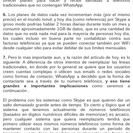
ofrecer planes para hacer y recibir llamadas a teléfonos
tradicionales que no contengan WhatsApp.
6.
Los planes de datos cada vez incrementan más (por el mismo
precio) en el mundo móvil, y hoy día (como referencia) por Skype a
groso modo podrías hablar 2 horas diarias durante todo un mes y
consumir aproximadamente 1GB de datos, que es una cantidad de
datos que no está nada mal para la mayoría de personas hoy día,
los cuales incluso en buena parte no contabilizan contra sus
facturas telefónicas ya que se pueden conectar también por WiFi
desde cualquier sitio para evitar debitar de sus límites mensuales.
7.
Pero lo más importante aun, y la razón del artículo de hoy, es lo
siguiente: A diferencia de otros intentos de reemplazar las lineas
tradicionales, en donde por lo general se quiere que los usuarios
creen cuentas complejas o utilicen sus emails o redes sociales
como formas de contacto, WhatsApp a decidido que la forma de
contactarte sea a través de tu número telefónico,
y eso tiene
grandes e importantes implicaciones
como veremos a
continuación...
El problema con los sistemas como Skype es que quieren dar un
salto demasiado grande antes de tiempo. Es cierto y lógico que el
sistema que tenemos actualmente de números telefónicos
(basados en dígitos numéricos difíciles de memorizar) es arcaico,
pero cualquier sistema que quiera reemplazarlo tendrá que
primero utilizar esos mismos números telefónicos como forma de
mantener contacto con las personas durante un período de