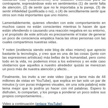
contraparte, expresándose esto en sentimientos (1) de sentir falta
de atención, (2) de sentir que no le importaba a la pareja, (3) de
sentir infidelidad (justificada o no), o (4) de sencillamente sentir que
otros son más importantes que uno mismo.
Lamentablemente, quienes ofenden con este comportamiento en
muchos casos no están conscientes mientras lo hacen de que
están ofendiendo o causando una reacción negativa en su entorno,
y el propósito de este artículo es precisamente el tratar de generar
un poco de consciencia empática hacia las otras personas con las
cuales compartimos nuestras vidas.
Y noten (evidencia siendo este blog de eliax mismo) que aprecio
bastante la tecnología, y creo que es una de las cosas (junto con
las expresiones artísticas) más bellas de la humanidad, pero como
todo en la vida, no podemos irnos a los extremos y en este caso
olvidarnos que aquellos a nuestro alrededor quizás se merezcan
un poco más de nuestra atención y afecto...
Finalmente, los invito a ver este video (que ya tiene más de 44
millones de vistas en YouTube), que explica en tan solo un par de
minutos (y con puras imágenes visuales, sin una sola palabra) este
tema mejor que lo podría yo hacer con mil palabras. Espero lo
disfruten, lo compartan, y los ponga a ponderar un poco sobre sus
propios comportamientos...
Video a continuación (
enlace YouTube
)...