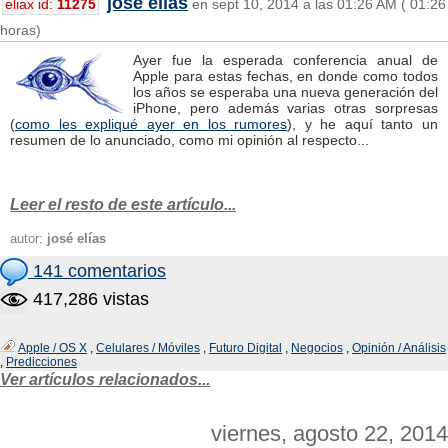
josé elías
eliax id:
11275
en sept 10, 2014 a las 01:26 AM ( 01:26
horas)
Ayer fue la esperada conferencia anual de
Apple para estas fechas, en donde como todos
los años se esperaba una nueva generación del
iPhone, pero además varias otras sorpresas
(
como les expliqué ayer en los rumores
), y he aquí tanto un
resumen de lo anunciado, como mi opinión al respecto...
.
Leer el resto de este artículo...
autor:
josé elías
141 comentarios
417,286 vistas
Apple / OS X
,
Celulares / Móviles
,
Futuro Digital
,
Negocios
,
Opinión / Análisis
,
Predicciones
Ver artículos relacionados...
viernes, agosto 22, 2014