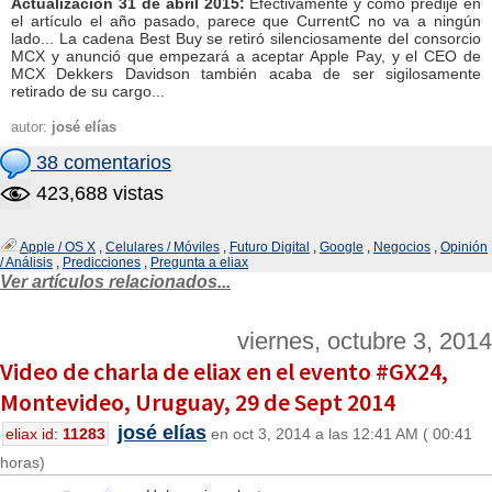
Actualización 31 de abril 2015:
Efectivamente y como predije en
el artículo el año pasado, parece que CurrentC no va a ningún
lado... La cadena Best Buy se retiró silenciosamente del consorcio
MCX y anunció que empezará a aceptar Apple Pay, y el CEO de
MCX Dekkers Davidson también acaba de ser sigilosamente
retirado de su cargo...
autor:
josé elías
38 comentarios
423,688 vistas
Apple / OS X
,
Celulares / Móviles
,
Futuro Digital
,
Google
,
Negocios
,
Opinión
/ Análisis
,
Predicciones
,
Pregunta a eliax
Ver artículos relacionados...
viernes, octubre 3, 2014
Video de charla de eliax en el evento #GX24,
Montevideo, Uruguay, 29 de Sept 2014
josé elías
eliax id:
11283
en oct 3, 2014 a las 12:41 AM ( 00:41
horas)