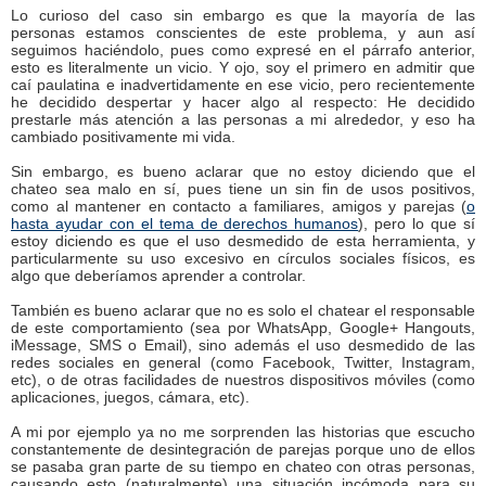
Lo curioso del caso sin embargo es que la mayoría de las
personas estamos conscientes de este problema, y aun así
seguimos haciéndolo, pues como expresé en el párrafo anterior,
esto es literalmente un vicio. Y ojo, soy el primero en admitir que
caí paulatina e inadvertidamente en ese vicio, pero recientemente
he decidido despertar y hacer algo al respecto: He decidido
prestarle más atención a las personas a mi alrededor, y eso ha
cambiado positivamente mi vida.
Sin embargo, es bueno aclarar que no estoy diciendo que el
chateo sea malo en sí, pues tiene un sin fin de usos positivos,
como al mantener en contacto a familiares, amigos y parejas (
o
hasta ayudar con el tema de derechos humanos
), pero lo que sí
estoy diciendo es que el uso desmedido de esta herramienta, y
particularmente su uso excesivo en círculos sociales físicos, es
algo que deberíamos aprender a controlar.
También es bueno aclarar que no es solo el chatear el responsable
de este comportamiento (sea por WhatsApp, Google+ Hangouts,
iMessage, SMS o Email), sino además el uso desmedido de las
redes sociales en general (como Facebook, Twitter, Instagram,
etc), o de otras facilidades de nuestros dispositivos móviles (como
aplicaciones, juegos, cámara, etc).
A mi por ejemplo ya no me sorprenden las historias que escucho
constantemente de desintegración de parejas porque uno de ellos
se pasaba gran parte de su tiempo en chateo con otras personas,
causando esto (naturalmente) una situación incómoda para su