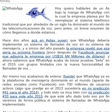
horas)
Hoy quiero hablarles de un As
bajo la manga de WhatsApp con
la cual la empresa planea por fin
reemplazar el sistema telefónico
tradicional que por alrededor de un siglo ha dominado el mundo de
las telecomunicaciones de voz, pero antes, un breve resumen de
cómo llegamos a donde estamos...
Hace dos años
acá en #eliax sugerí
que WhatsApp debería
implementar un sistema de llamadas de voz en su sistema de
mensajería, y a inicios del año pasado
la empresa reveló que esa
sería su próxima frontera
(poco después de
Facebook anunciar
que adquiría la empresa por US$16 Mil Millones de dólares
), y
ahora sabemos que WhatsApp acaba de iniciar pruebas "beta" en
el 2015 con grupos limitados con la nueva funcionalidad de
llamadas de voz...
Así mismo nos acabamos de enterar (
fuente
) que WhatsApp ya es
la plataforma de mensajería dominante en el mundo (aparte de
redes sociales como Facebook) con 700 millones de usuarios
activos (algo que predije en el 2013 sucedería
en mi predicción
#41 para el año 2014
), y todo esto va muy bien con
mi predicción
#33 para este año 2015
de que este año dado todo eso por fin
veremos de forma pública el sistema de llamadas de WhatsApp
implementado.