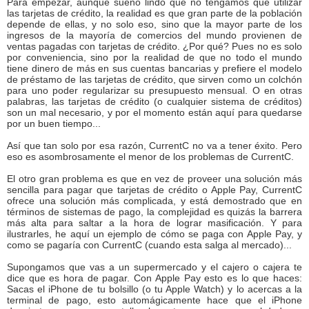
Para empezar, aunque sueno lindo que no tengamos que utilizar
las tarjetas de crédito, la realidad es que gran parte de la población
depende de ellas, y no solo eso, sino que la mayor parte de los
ingresos de la mayoría de comercios del mundo provienen de
ventas pagadas con tarjetas de crédito. ¿Por qué? Pues no es solo
por conveniencia, sino por la realidad de que no todo el mundo
tiene dinero de más en sus cuentas bancarias y prefiere el modelo
de préstamo de las tarjetas de crédito, que sirven como un colchón
para uno poder regularizar su presupuesto mensual. O en otras
palabras, las tarjetas de crédito (o cualquier sistema de créditos)
son un mal necesario, y por el momento están aquí para quedarse
por un buen tiempo...
Así que tan solo por esa razón, CurrentC no va a tener éxito. Pero
eso es asombrosamente el menor de los problemas de CurrentC.
El otro gran problema es que en vez de proveer una solución más
sencilla para pagar que tarjetas de crédito o Apple Pay, CurrentC
ofrece una solución más complicada, y está demostrado que en
términos de sistemas de pago, la complejidad es quizás la barrera
más alta para saltar a la hora de lograr masificación. Y para
ilustrarles, he aquí un ejemplo de cómo se paga con Apple Pay, y
como se pagaría con CurrentC (cuando esta salga al mercado)...
Supongamos que vas a un supermercado y el cajero o cajera te
dice que es hora de pagar. Con Apple Pay esto es lo que haces:
Sacas el iPhone de tu bolsillo (o tu Apple Watch) y lo acercas a la
terminal de pago, esto automágicamente hace que el iPhone