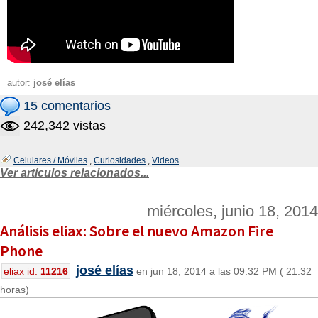
autor:
josé elías
15 comentarios
242,342 vistas
Celulares / Móviles
,
Curiosidades
,
Videos
Ver artículos relacionados...
miércoles, junio 18, 2014
Análisis eliax: Sobre el nuevo Amazon Fire
Phone
josé elías
eliax id:
11216
en jun 18, 2014 a las 09:32 PM ( 21:32
horas)