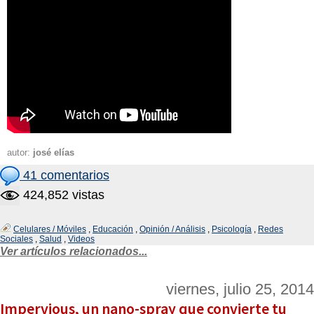
autor:
josé elías
41 comentarios
424,852 vistas
Celulares / Móviles
,
Educación
,
Opinión / Análisis
,
Psicología
,
Redes
Sociales
,
Salud
,
Videos
Ver artículos relacionados...
viernes, julio 25, 2014
Impervious, un nano-spray que convierte tu