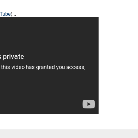
uTube
)...