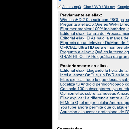
Audio / mp3
,
Cine / DVD / Blu-ray
,
Google
Previamente en eliax:
WirelessHD 2.0 a salir con 28Gbps, s
Pregunta a eliax: ¿Qué es Wi-Fi Dire
El primer monitor 100% inalámbrico, s
Editorial eliax: La Era del Procesami
Editorial eliax: El As bajo la manga 
El precio de un televisor DuMont de 
OFICIAL: Ultra HD será el nombre ofi
Pregunta a eliax: ¿Qué es la tecnolo
GRAN HITO: TV Holográfica da gran s
Posteriormente en eliax:
Editorial eliax: Llegando la hora de 
Intel a lanzar OnCue, un DVR en la nu
Eliax explica: Todo lo que deseas sa
Localiza tu Android perdido/robado 
Con solo 100 subscriptores , ya pued
Opinión eliax sobre las nuevas Amaz
Eliax explica: La diferencia entre el
El Moto G, el mejor celular Android 
YouTube ahora permite que cualquiera
Anuncian el sucesor profesional de DVD
Comentarios