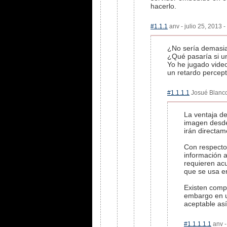
hacerlo.
#1.1.1
anv - julio 25, 2013 
¿No sería demasia
¿Qué pasaría si u
Yo he jugado video
un retardo percept
#1.1.1.1
Josué Blanco 
La ventaja d
imagen desde 
irán directam
Con respecto
información 
requieren ac
que se usa en
Existen comp
embargo en u
aceptable así
#1.1.1.1.1
anv -