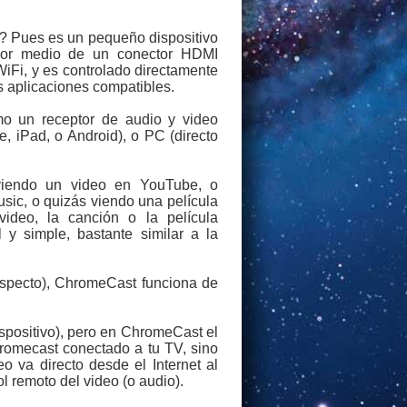
? Pues es un pequeño dispositivo
por medio de un conector HDMI
 WiFi, y es controlado directamente
 aplicaciones compatibles.
o un receptor de audio y video
e, iPad, o Android), o PC (directo
viendo un video en YouTube, o
ic, o quizás viendo una película
video, la canción o la película
 y simple, bastante similar a la
especto), ChromeCast funciona de
dispositivo), pero en ChromeCast el
hromecast conectado a tu TV, sino
eo va directo desde el Internet al
 remoto del video (o audio).