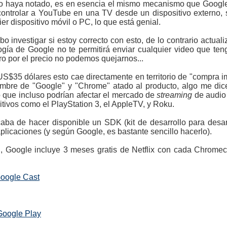
o lo haya notado, es en esencia el mismo mecanismo que Goog
ontrolar a YouTube en una TV desde un dispositivo externo, 
r dispositivo móvil o PC, lo que está genial.
 investigar si estoy correcto con esto, de lo contrario actuali
gía de Google no te permitirá enviar cualquier video que te
ero por el precio no podemos quejarnos...
o US$35 dólares esto cae directamente en territorio de "compra i
mbre de "Google" y "Chrome" atado al producto, algo me dice
 que incluso podrían afectar el mercado de
streaming
de audio 
ivos como el PlayStation 3, el AppleTV, y Roku.
a de hacer disponible un SDK (kit de desarrollo para desar
licaciones (y según Google, es bastante sencillo hacerlo).
, Google incluye 3 meses gratis de Netflix con cada Chromec
Google Cast
Google Play