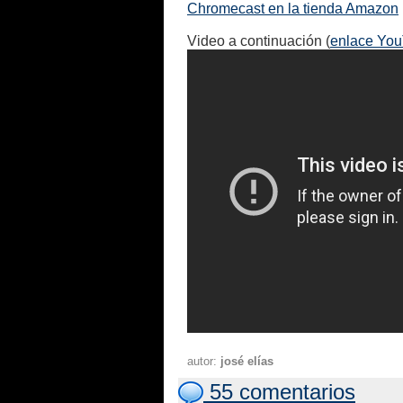
Chromecast en la tienda Amazon
Video a continuación (
enlace Yo
autor:
josé elías
55 comentarios