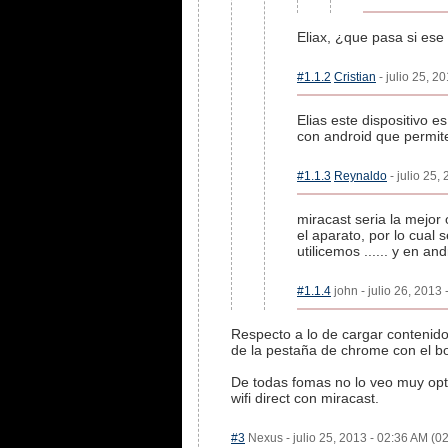
Eliax, ¿que pasa si ese 
#1.1.2
Cristian
- julio 25, 2
Elias este dispositivo 
con android que permite
#1.1.3
Reynaldo
- julio 25,
miracast seria la mejor
el aparato, por lo cual 
utilicemos ...... y en a
#1.1.4
john - julio 26, 2013 
Respecto a lo de cargar contenid
de la pestaña de chrome con el bo
De todas fomas no lo veo muy opti
wifi direct con miracast.
#3
Nexus - julio 25, 2013 - 02:36 AM (02