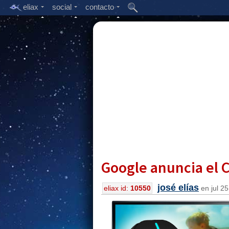
eliax
social
contacto
Google anuncia el 
josé elías
eliax id:
10550
en jul 25