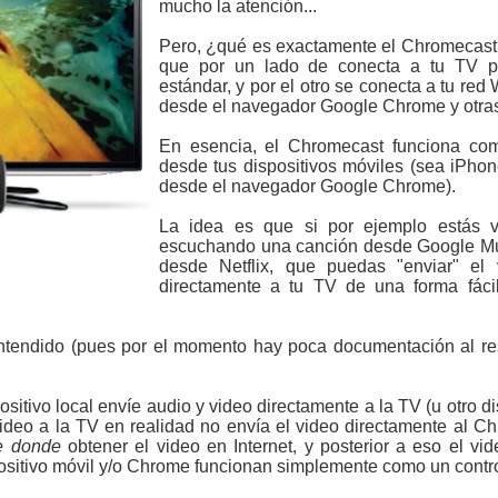
mucho la atención...
Pero, ¿qué es exactamente el Chromecast
que por un lado de conecta a tu TV 
estándar, y por el otro se conecta a tu red
desde el navegador Google Chrome y otras
En esencia, el Chromecast funciona com
desde tus dispositivos móviles (sea iPhon
desde el navegador Google Chrome).
La idea es que si por ejemplo estás 
escuchando una canción desde Google Mus
desde Netflix, que puedas "enviar" el 
directamente a tu TV de una forma fácil
ntendido (pues por el momento hay poca documentación al r
ositivo local envíe audio y video directamente a la TV (u otro 
 video a la TV en realidad no envía el video directamente al C
e donde
obtener el video en Internet, y posterior a eso el vid
ositivo móvil y/o Chrome funcionan simplemente como un control