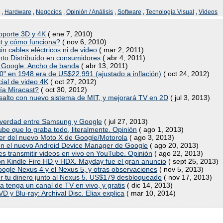
,
Hardware
,
Negocios
,
Opinión / Análisis
,
Software
,
Tecnología Visual
,
Videos
oporte 3D y 4K
( ene 7, 2010)
ct y cómo funciona?
( nov 6, 2010)
in cables eléctricos ni de video
( mar 2, 2011)
ento Distribuído en consumidores
( abr 4, 2011)
de Google: Ancho de banda
( abr 13, 2011)
20" en 1948 era de US$22,991 (ajustado a inflación)
( oct 24, 2012)
cial de video 4K
( oct 27, 2012)
gía Miracast?
( oct 30, 2012)
alto con nuevo sistema de MIT, y mejorará TV en 2D
( jul 3, 2013)
la verdad entre Samsung y Google
( jul 27, 2013)
be que lo graba todo, literalmente. Opinión
( ago 1, 2013)
ber del nuevo Moto X de Google/Motorola
( ago 3, 2013)
con el nuevo Android Device Manager de Google
( ago 20, 2013)
es transmitir videos en vivo en YouTube. Opinión
( ago 22, 2013)
on Kindle Fire HD y HDX. Mayday fue el gran anuncio
( sept 25, 2013)
 Google Nexus 4 y el Nexus 5, y otras observaciones
( nov 5, 2013)
por tu dinero junto al Nexus 5. US$179 desbloqueado
( nov 17, 2013)
 tenga un canal de TV en vivo, y gratis
( dic 14, 2013)
 y Blu-ray: Archival Disc. Eliax explica
( mar 10, 2014)