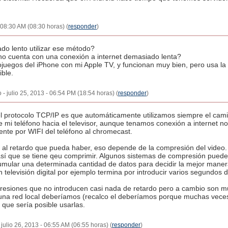
- 08:30 AM (08:30 horas) (
responder
)
do lento utilizar ese método?
no cuenta con una conexión a internet demasiado lenta?
juegos del iPhone con mi Apple TV, y funcionan muy bien, pero usa la re
ible.
- julio 25, 2013 - 06:54 PM (18:54 horas) (
responder
)
el protocolo TCP/IP es que automáticamente utilizamos siempre el cami
mi teléfono hacia el televisor, aunque tenamos conexión a internet n
ente por WIFI del teléfono al chromecast.
 al retardo que pueda haber, eso depende de la compresión del video.
así que se tiene qeu comprimir. Algunos sistemas de compresión puede
umular una determinada cantidad de datos para decidir la mejor mane
 televisión digital por ejemplo termina por introducir varios segundos d
resiones que no introducen casi nada de retardo pero a cambio son mu
na red local deberíamos (recalco el deberíamos porque muchas veces
 que sería posible usarlas.
 julio 26, 2013 - 06:55 AM (06:55 horas) (
responder
)