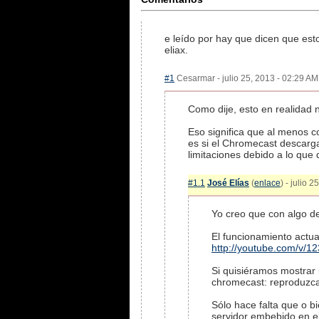
e leído por hay que dicen que est
eliax.
#1
Cesarmar - julio 25, 2013 - 02:29 AM 
Como dije, esto en realidad 
Eso significa que al menos c
es si el Chromecast descarga
limitaciones debido a lo que
#1.1
José Elías
(
enlace
) - julio 
Yo creo que con algo d
El funcionamiento actua
http://youtube.com/v/1
Si quisiéramos mostrar u
chromecast: reproduzc
Sólo hace falta que o bi
servidor embebido en e