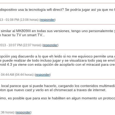
dispositivo usa la tecnología wifi direct? Se podría jugar así ya que n
013 - 01:08 PM (13:08 horas) (
responder
)
es similar al MK809III en todas sus versiones, tengo uno personalemnte
 hacer tu TV un smart TV...
 2013 - 10:07 PM (22:07 horas) (
responder
)
 opción yaq diacuerdo a lo que eh leido si no me equivoco permite una c
se puede realizar de todo incluso jugar y se visualizara todo yaq se envía
ndroid 4.3 ya viene con esta opción de acoplarlo con el miracast para crea
- 04:44 AM (04:44 horas) (
responder
)
o local parece que si puede hacerlo, cargando los contenidos multime
ton que nuevo cast y verlo en el chromecast a traves de internet.
mo, es posible que para eso le habiliten en algun momento un protocol
:36 horas) (
responder
)