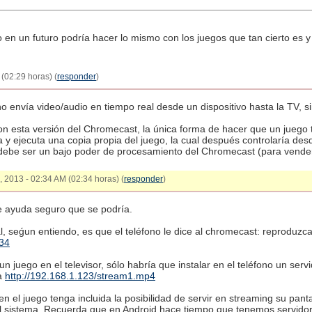
o en un futuro podría hacer lo mismo con los juegos que tan cierto es 
(02:29 horas) (
responder
)
no envía video/audio en tiempo real desde un dispositivo hasta la TV, 
on esta versión del Chromecast, la única forma de hacer que un juego 
 y ejecuta una copia propia del juego, la cual después controlaría desd
 debe ser un bajo poder de procesamiento del Chromecast (para vender
25, 2013 - 02:34 AM (02:34 horas) (
responder
)
e ayuda seguro que se podría.
l, seǵun entiendo, es que el teléfono le dice al chromecast: reproduzc
234
n juego en el televisor, sólo habría que instalar en el teléfono un servi
a
http://192.168.1.123/stream1.mp4
en el juego tenga incluida la posibilidad de servir en streaming su panta
l sistema. Recuerda que en Android hace tiempo que tenemos servidor