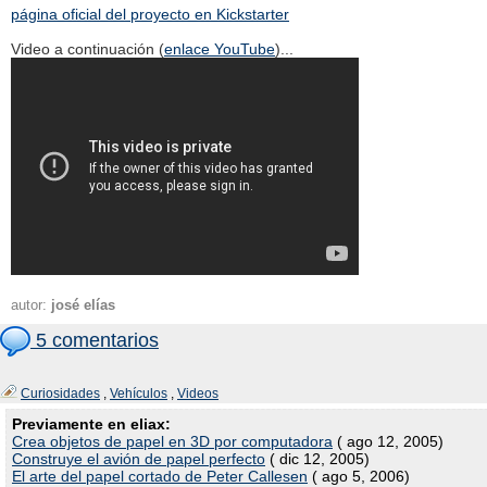
página oficial del proyecto en Kickstarter
Video a continuación (
enlace YouTube
)...
autor:
josé elías
5 comentarios
Curiosidades
,
Vehículos
,
Videos
Previamente en eliax:
Crea objetos de papel en 3D por computadora
( ago 12, 2005)
Construye el avión de papel perfecto
( dic 12, 2005)
El arte del papel cortado de Peter Callesen
( ago 5, 2006)