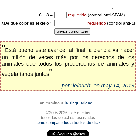
6 + 8 =
requerido
(control anti-SPAM)
¿De qué color es el cielo?:
requerido
(control anti-
"
Está bueno este avance, al final la ciencia va hacer
un millón de veces más por los derechos de los
animales que todos los proderechos de animales y
"
vegetarianos juntos
por "lelouch" en may 14, 2013
en camino a
la singularidad...
©2005-2026 josé c. elías
todos los derechos reservados
como compartir los artículos de eliax