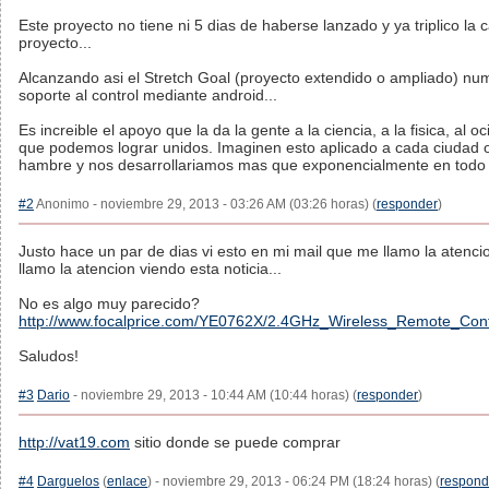
Este proyecto no tiene ni 5 dias de haberse lanzado y ya triplico la 
proyecto...
Alcanzando asi el Stretch Goal (proyecto extendido o ampliado) num
soporte al control mediante android...
Es increible el apoyo que la da la gente a la ciencia, a la fisica, al oc
que podemos lograr unidos. Imaginen esto aplicado a cada ciudad o
hambre y nos desarrollariamos mas que exponencialmente en todo 
#2
Anonimo - noviembre 29, 2013 - 03:26 AM (03:26 horas) (
responder
)
Justo hace un par de dias vi esto en mi mail que me llamo la atenc
llamo la atencion viendo esta noticia...
No es algo muy parecido?
http://www.focalprice.com/YE0762X/2.4GHz_Wireless_Remote_Cont
Saludos!
#3
Dario
- noviembre 29, 2013 - 10:44 AM (10:44 horas) (
responder
)
http://vat19.com
sitio donde se puede comprar
#4
Darguelos
(
enlace
) - noviembre 29, 2013 - 06:24 PM (18:24 horas) (
respond