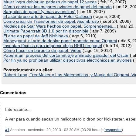
Mujer logra doblar un pedazo de papel 12 veces
( feb 19, 2007)
Cómo construir los mejores aviones de papel del mundo
( jun 18, 20
Barquitos de papel (y mas avioncitos)
( jun 19, 2007)
El asombroso arte de papel de Peter Callesen
( ago 5, 2008)
Cómo crear un Transformer de papel. Asombroso
( sept 24, 2008)
Modelos de Star Wars hechos con papel. Sorprendentes...
( mar 29,
Ultimate Papercraft 3D 1.0 por fin disponible
( abr 7, 2009)
El arte en papel de Jeff Nishinaka
( ago 6, 2010)
Moneygami, el arte de doblar papel moneda como Origami
( dic 6, 2
Inventan técnica para imprimir chips RFID en papel
( feb 14, 2012)
Cómo hacer un barquito de papel. Video
( ago 16, 2012)
Paperman, proceso del cortometraje animado ganador del Oscar
( a
Por fin ya no prohibirán utilizar dispositivos electrónicos en aviones
( 
Posteriormente en eliax:
Robert Lang, TreeMaker y Las Matemáticas, y Magia del Origami. V
Comentarios
Interesante...
A ver para cuando sacan un helicoptero o dron por kickstarter, esp
#1
Anonimo - noviembre 29, 2013 - 03:20 AM (03:20 horas) (
responder
)