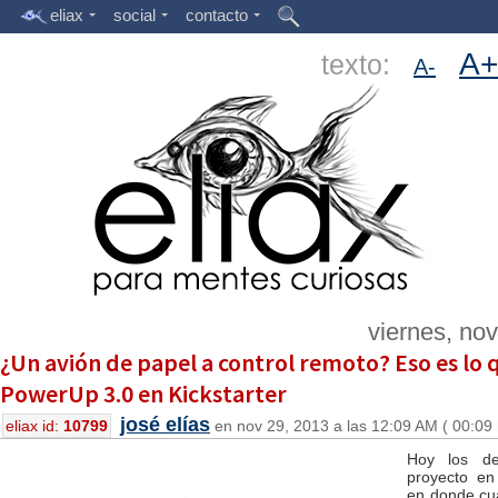
eliax
social
contacto
A+
texto:
A-
viernes, no
¿Un avión de papel a control remoto? Eso es lo 
PowerUp 3.0 en Kickstarter
josé elías
eliax id:
10799
en nov 29, 2013 a las 12:09 AM ( 00:09
Hoy los de
proyecto en 
en donde cua