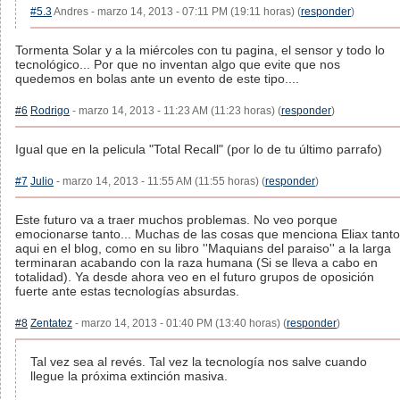
#5.3
Andres - marzo 14, 2013 - 07:11 PM (19:11 horas) (
responder
)
Tormenta Solar y a la miércoles con tu pagina, el sensor y todo lo
tecnológico... Por que no inventan algo que evite que nos
quedemos en bolas ante un evento de este tipo....
#6
Rodrigo
- marzo 14, 2013 - 11:23 AM (11:23 horas) (
responder
)
Igual que en la pelicula "Total Recall" (por lo de tu último parrafo)
#7
Julio
- marzo 14, 2013 - 11:55 AM (11:55 horas) (
responder
)
Este futuro va a traer muchos problemas. No veo porque
emocionarse tanto... Muchas de las cosas que menciona Eliax tanto
aqui en el blog, como en su libro ''Maquians del paraiso'' a la larga
terminaran acabando con la raza humana (Si se lleva a cabo en
totalidad). Ya desde ahora veo en el futuro grupos de oposición
fuerte ante estas tecnologías absurdas.
#8
Zentatez
- marzo 14, 2013 - 01:40 PM (13:40 horas) (
responder
)
Tal vez sea al revés. Tal vez la tecnología nos salve cuando
llegue la próxima extinción masiva.