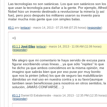
Las tecnologías no son satánicas. Los que son satánicos son los
que usan la tecnología para dañar a la gente. Por ejemplo, Alfred
Nobel hizo un invento destinado a revolucionar la minería (y así
fue), pero poco después los militares usaron su invento para
matar mucha más gente que con simples balas.
#3.1
anv (
enlace
) - marzo 14, 2013 - 07:25 AM (07:25 horas) (
responder
)
+1
#3.1.1
José Elías
(
enlace
) - marzo 14, 2013 - 11:06 AM (11:06 horas)
(
responder
)
Me alegro que mi comentario te haya servido de excusa para
figurar escribiendo unas líneas.., ya que sólo "repites" lo que
he dicho ya que ambos coincidimos en la misma opinión, me
imagino que sabrás bien que por eso puse por muy bonito
que nos la pinten (ellos) los que de seguro las malultilizarán
dándolas un mal uso en nuestra contra y a su favor)aunque
tambien sean beneficiosas para nosotros en otros sentidos, la
solución, JAMÁS CONFIARSE... ;)
#3.1.2
Daniel El Extraterrestre - marzo 14, 2013 - 12:35 PM (12:35 horas)
(
responder
)