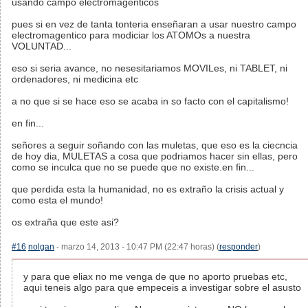
usando campo electromagenticos
pues si en vez de tanta tonteria enseñaran a usar nuestro campo
electromagentico para modiciar los ATOMOs a nuestra
VOLUNTAD...
eso si seria avance, no nesesitariamos MOVILes, ni TABLET, ni
ordenadores, ni medicina etc
a no que si se hace eso se acaba in so facto con el capitalismo!
en fin...
señores a seguir soñando con las muletas, que eso es la ciecncia
de hoy dia, MULETAS a cosa que podriamos hacer sin ellas, pero
como se inculca que no se puede que no existe.en fin...
que perdida esta la humanidad, no es extraño la crisis actual y
como esta el mundo!
os extraña que este asi?
#16
nolgan
- marzo 14, 2013 - 10:47 PM (22:47 horas) (
responder
)
y para que eliax no me venga de que no aporto pruebas etc,
aqui teneis algo para que empeceis a investigar sobre el asusto