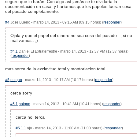
seguro que lo harán. Con algo así jamás se te olvidaría la
documentación en casa, y haríamos que los papeles fueran cosa
del pasado completamente.
#4
Jose Bueno - marzo 14, 2013 - 09:15 AM (09:15 horas) (
responder
)
Ojala y que el papel del dinero no sea cosa del pasado..., si no
mal vamos.. ;)
#4.1
Daniel El Extraterrestre - marzo 14, 2013 - 12:37 PM (12:37 horas)
(
responder
)
mas serca de la exclavitud total y montoriacion total
#5
nolgan
- marzo 14, 2013 - 10:17 AM (10:17 horas) (
responder
)
cerca sorry
#5.1
nolgan
- marzo 14, 2013 - 10:41 AM (10:41 horas) (
responder
)
cerca no, terca
#5.1.1
ojo - marzo 14, 2013 - 11:00 AM (11:00 horas) (
responder
)