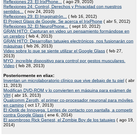
Reflexiones 23: El IrixPhone...
( ago 29, 2010)
Reflexiones 24: Control, Derechos y Privacidad con nuestros
sentidos...
( nov 24, 2010)
Reflexiones 29: El Imaginatrón...
( feb 16, 2012)
El Project Glass de Google. Se acerca el IrixPhone
( abr 5, 2012)
Reflexiones 32: El NeuroPhone...
( sept 10, 2012)
GRAN HITO: Capturan en video un pensamiento formándose en
un cerebro
( feb 4, 2013)
GRAN HITO: Desarrollan tatuajes electrónicos, nos fusionarán con
máquinas
( feb 26, 2013)
Video sobre lo que se siente utilizar el Google Glass
( feb 27,
2013)
MYO, increíble dispositivo para control por gestos musculares.
Video
( feb 28, 2013)
Posteriormente en eliax:
Inventan un microlaboratorio clínico que vive debajo de tu piel
( abr
11, 2013)
Modifican DVD-ROM y lo convierten en máquina para exámen de
VIH
( abr 15, 2013)
Qualcomm Zeroth, el primer co-procesador neuronal para móviles,
en camino
( oct 17, 2013)
El iOptik de Innovega. Lentes de contacto con pantalla, a competir
contra Google Glass
( ene 6, 2014)
El asombroso Rick Genest, el Zombie Boy de los tatuajes
( ago 19,
2014)