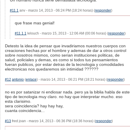
Un humano nunca tiene demasiada tecnología.
#11.1
anv - marzo 14, 2013 - 06:24 PM (18:24 horas) (
responder
)
que frase mas genial!
#11.1.1
lelouch - marzo 15, 2013 - 12:06 AM (00:06 horas) (
responder
)
Detesto la idea de pensar que invadiriamos nuestros cuerpos con
creaciones hechas por el hombre y ademas de dar a otros control
sobre nosotros mismos, como serian instituciones politicas, de
salud, policiales y demas, es como si todos tus pensamientos
fueran publicos, por estar detras de la tecnologia y comodidades
electronicas nos quedaremos sin intimidad ??????
#12
antonio
(
enlace
) - marzo 14, 2013 - 06:21 PM (18:21 horas) (
responder
)
no es por satanizar ni endiosar nada. pero ya la biblia habla de este
tipo de tecnologia muy claro. no hay que interpretar mucho. eso
esta clarisimo.
sera coincidencia? hay hay hay,
cuanta coincidencia...
#13
fred joan - marzo 14, 2013 - 06:36 PM (18:36 horas) (
responder
)