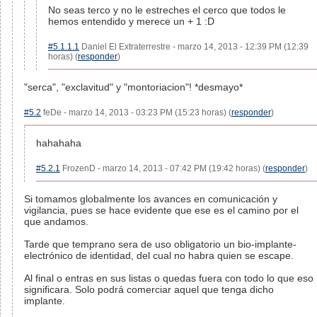
No seas terco y no le estreches el cerco que todos le
hemos entendido y merece un + 1 :D
#5.1.1.1
Daniel El Extraterrestre - marzo 14, 2013 - 12:39 PM (12:39
horas) (
responder
)
"serca", "exclavitud" y "montoriacion"! *desmayo*
#5.2
feDe - marzo 14, 2013 - 03:23 PM (15:23 horas) (
responder
)
hahahaha
#5.2.1
FrozenD - marzo 14, 2013 - 07:42 PM (19:42 horas) (
responder
)
Si tomamos globalmente los avances en comunicación y
vigilancia, pues se hace evidente que ese es el camino por el
que andamos.
Tarde que temprano sera de uso obligatorio un bio-implante-
electrónico de identidad, del cual no habra quien se escape.
Al final o entras en sus listas o quedas fuera con todo lo que eso
significara. Solo podrá comerciar aquel que tenga dicho
implante.