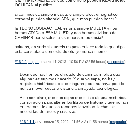
CIENTIFICAMETE, asi qeu como no lo pueden REVATIR los
OCULTAN al publico
si con musica simple musica, o simple electromagnetico
corporal puedes alteralel ADN, que mas puedes hacer?
la TECNOLOGIA ACTUAL es una simple MULETA y nos
hemos ATADo a ESA MULETa y nos hemos olvidado de
CAMINAR por si solos, a usar nuestro potencial!
saludos, en serio si quereis os paso enlace todo lo que digo
esta constatado demostrado etc, yo nunca miento
#16.1.1
nolgan
- marzo 14, 2013 - 10:56 PM (22:56 horas) (
responder
)
Decir que nos hemos olvidado de caminar, implica que
alguna vez supimos hacerlo. Y que yo sepa, no hay
registros históricos de que ninguna persona haya podido
nunca mover cosas a distancia sin ayuda tecnológica.
A no ser, claro, que nos digas que existe alguna misteriosa
conspiración para alterar los libros de historia y que no nos
enteremos de que los romanos lanzaban flechas sin
necesidad de arcos y cosas así.
#16.1.1.1
anv - marzo 15, 2013 - 11:56 AM (11:56 horas) (
responder
)