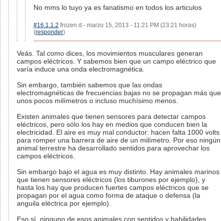
No mms lo tuyo ya es fanatismo en todos los articulos
#16.1.1.2
frozen d - marzo 15, 2013 - 11:21 PM (23:21 horas)
(
responder
)
Veás. Tal como dices, los movimientos musculares generan
campos eléctricos. Y sabemos bien que un campo eléctrico que
varía induce una onda electromagnética.
Sin embargo, también sabemos que las ondas
electromagnéticas de frecuencias bajas no se propagan más que
unos pocos milímetros o incluso muchísimo menos.
Existen animales que tienen sensores para detectar campos
eléctricos, pero sólo los hay en medios que conducen bien la
electricidad. El aire es muy mal conductor: hacen falta 1000 volts
para romper una barrera de aire de un milímetro. Por eso ningún
animal terrestre ha desarrollado sentidos para aprovechar los
campos eléctricos.
Sin embargo bajo el agua es muy distinto. Hay animales marinos
que tienen sensores eléctricos (los tiburones por ejemplo), y
hasta los hay que producen fuertes campos eléctricos que se
propagan por el agua como forma de ataque o defensa (la
anguila eléctrica por ejemplo).
Eso sí, ninguno de esos animales con sentidos y habilidades