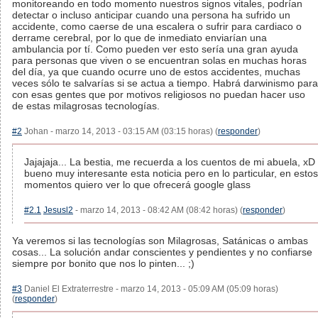
monitoreando en todo momento nuestros signos vitales, podrían
detectar o incluso anticipar cuando una persona ha sufrido un
accidente, como caerse de una escalera o sufrir para cardiaco o
derrame cerebral, por lo que de inmediato enviarían una
ambulancia por tí. Como pueden ver esto sería una gran ayuda
para personas que viven o se encuentran solas en muchas horas
del día, ya que cuando ocurre uno de estos accidentes, muchas
veces sólo te salvarías si se actua a tiempo. Habrá darwinismo para
con esas gentes que por motivos religiosos no puedan hacer uso
de estas milagrosas tecnologías.
#2
Johan - marzo 14, 2013 - 03:15 AM (03:15 horas) (
responder
)
Jajajaja... La bestia, me recuerda a los cuentos de mi abuela, xD
bueno muy interesante esta noticia pero en lo particular, en estos
momentos quiero ver lo que ofrecerá google glass
#2.1
Jesusl2
- marzo 14, 2013 - 08:42 AM (08:42 horas) (
responder
)
Ya veremos si las tecnologías son Milagrosas, Satánicas o ambas
cosas... La solución andar conscientes y pendientes y no confiarse
siempre por bonito que nos lo pinten... ;)
#3
Daniel El Extraterrestre - marzo 14, 2013 - 05:09 AM (05:09 horas)
(
responder
)