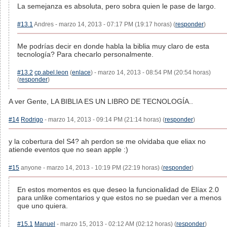
La semejanza es absoluta, pero sobra quien le pase de largo.
#13.1
Andres - marzo 14, 2013 - 07:17 PM (19:17 horas) (
responder
)
Me podrías decir en donde habla la biblia muy claro de esta
tecnología? Para checarlo personalmente.
#13.2
cp.abel.leon
(
enlace
) - marzo 14, 2013 - 08:54 PM (20:54 horas)
(
responder
)
A ver Gente, LA BIBLIA ES UN LIBRO DE TECNOLOGÍA..
#14
Rodrigo
- marzo 14, 2013 - 09:14 PM (21:14 horas) (
responder
)
y la cobertura del S4? ah perdon se me olvidaba que eliax no
atiende eventos que no sean apple :)
#15
anyone - marzo 14, 2013 - 10:19 PM (22:19 horas) (
responder
)
En estos momentos es que deseo la funcionalidad de Elíax 2.0
para unlike comentarios y que estos no se puedan ver a menos
que uno quiera.
#15.1
Manuel
- marzo 15, 2013 - 02:12 AM (02:12 horas) (
responder
)