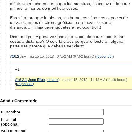
eléctricas mucho mejores que las nuestras, es capaz ni de curar
ni mucho menos de modificar cosas.
Eso sí, ahora que lo pienso, los humanos sí somos capaces de
utilizar campos electromagnéticos para mover cosas a
distancia... mi hija tiene juguetes a radiocontrol ;)
Dime nolgan. Alguna vez has sido capaz de curar o controlar
cosas a distancia? O sólo lo crees porque lo leíste en alguna
parte y te parece que debería ser cierto.
#16.2
anv - marzo 15, 2013 - 07:52 AM (07:52 horas) (
responder
)
+1
#16.2.1
José Elías
(
enlace
) - marzo 15, 2013 - 11:48 AM (11:48 horas)
(
responder
)
Añadir Comentario
tu nombre
tu email
(opcional)
web personal