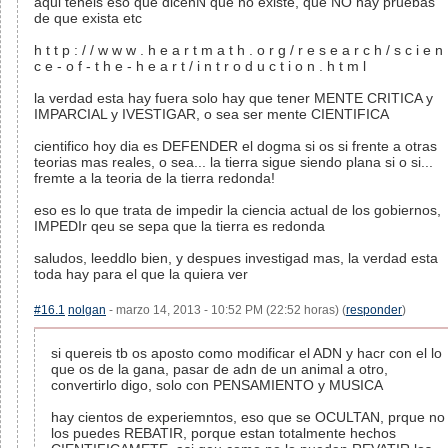
aqui teneis eso que dicenN que no existe, que NO hay pruebas
de que exista etc
h t t p : / / w w w . h e a r t m a t h . o r g / r e s e a r c h / s c i e n
c e - o f - t h e - h e a r t / i n t r o d u c t i o n . h t m l
la verdad esta hay fuera solo hay que tener MENTE CRITICA y
IMPARCIAL y IVESTIGAR, o sea ser mente CIENTIFICA
cientifico hoy dia es DEFENDER el dogma si os si frente a otras
teorias mas reales, o sea... la tierra sigue siendo plana si o si...
fremte a la teoria de la tierra redonda!
eso es lo que trata de impedir la ciencia actual de los gobiernos,
IMPEDIr qeu se sepa que la tierra es redonda
saludos, leeddlo bien, y despues investigad mas, la verdad esta
toda hay para el que la quiera ver
#16.1
nolgan
- marzo 14, 2013 - 10:52 PM (22:52 horas) (
responder
)
si quereis tb os aposto como modificar el ADN y hacr con el lo
que os de la gana, pasar de adn de un animal a otro,
convertirlo digo, solo con PENSAMIENTO y MUSICA
hay cientos de experiemntos, eso que se OCULTAN, prque no
los puedes REBATIR, porque estan totalmente hechos