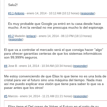
Salu2!
#3.1
Antonio
- enero 14, 2014 - 10:12 AM (10:12 horas) (
responder
)
Es muy probable que Google ya entró en tu casa desde hace
mucho. A mi la verdad no me preocupa mucho lo del espionaje.
#3.2
Madelin (
enlace
) - enero 14, 2014 - 06:13 PM (18:13 horas)
(
responder
)
El que va a controlar el mercado será el que consiga hacer "algo"
para ofrecer garantías certeras de que los sistemas informáticos
son 99,999% seguros.
#4
Jose B - enero 14, 2014 - 10:34 AM (10:34 horas) (
responder
)
Me estoy convenciendo de que Eliax lo que tiene no es una bola de
cristal para ver el futuro sino una máquina del tiempo. Nada mas
así me puedo explicar esa visión que tiene para saber lo que va a
pasar antes que los otros!
#5
Marcos - enero 14, 2014 - 11:21 AM (11:21 horas) (
responder
)
Eliax tiene el DeLorean de Volver al Futuro en el patio de su