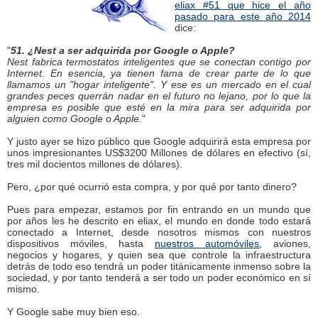
eliax #51 que hice el año
pasado para este año 2014
dice:
"
51. ¿Nest a ser adquirida por Google o Apple?
Nest fabrica termostatos inteligentes que se conectan contigo por
Internet. En esencia, ya tienen fama de crear parte de lo que
llamamos un "hogar inteligente". Y ese es un mercado en el cual
grandes peces querrán nadar en el futuro no lejano, por lo que la
empresa es posible que esté en la mira para ser adquirida por
alguien como Google o Apple.
"
Y justo ayer se hizo público que Google adquirirá esta empresa por
unos impresionantes US$3200 Millones de dólares en efectivo (sí,
tres mil docientos millones de dólares).
Pero, ¿por qué ocurrió esta compra, y por qué por tanto dinero?
Pues para empezar, estamos por fin entrando en un mundo que
por años les he descrito en eliax, el mundo en donde todo estará
conectado a Internet, desde nosotros mismos con nuestros
dispositivos móviles, hasta
nuestros automóviles
, aviones,
negocios y hogares, y quien sea que controle la infraestructura
detrás de todo eso tendrá un poder titánicamente inmenso sobre la
sociedad, y por tanto tenderá a ser todo un poder económico en sí
mismo.
Y Google sabe muy bien eso.