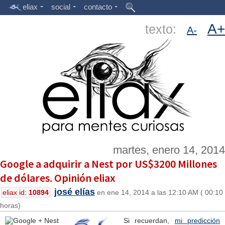
eliax
social
contacto
A+
texto:
A-
martes, enero 14, 2014
Google a adquirir a Nest por US$3200 Millones
de dólares. Opinión eliax
josé elías
eliax id:
10894
en ene 14, 2014 a las 12:10 AM ( 00:10
horas)
Si recuerdan,
mi predicción