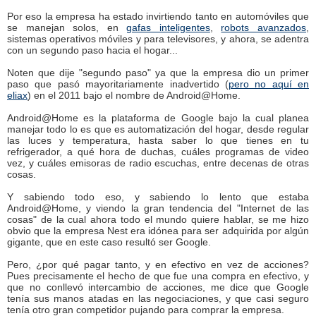
Por eso la empresa ha estado invirtiendo tanto en automóviles que
se manejan solos, en
gafas inteligentes
,
robots avanzados
,
sistemas operativos móviles y para televisores, y ahora, se adentra
con un segundo paso hacia el hogar...
Noten que dije "segundo paso" ya que la empresa dio un primer
paso que pasó mayoritariamente inadvertido (
pero no aquí en
eliax
) en el 2011 bajo el nombre de Android@Home.
Android@Home es la plataforma de Google bajo la cual planea
manejar todo lo es que es automatización del hogar, desde regular
las luces y temperatura, hasta saber lo que tienes en tu
refrigerador, a qué hora de duchas, cuáles programas de video
vez, y cuáles emisoras de radio escuchas, entre decenas de otras
cosas.
Y sabiendo todo eso, y sabiendo lo lento que estaba
Android@Home, y viendo la gran tendencia del "Internet de las
cosas" de la cual ahora todo el mundo quiere hablar, se me hizo
obvio que la empresa Nest era idónea para ser adquirida por algún
gigante, que en este caso resultó ser Google.
Pero, ¿por qué pagar tanto, y en efectivo en vez de acciones?
Pues precisamente el hecho de que fue una compra en efectivo, y
que no conllevó intercambio de acciones, me dice que Google
tenía sus manos atadas en las negociaciones, y que casi seguro
tenía otro gran competidor pujando para comprar la empresa.