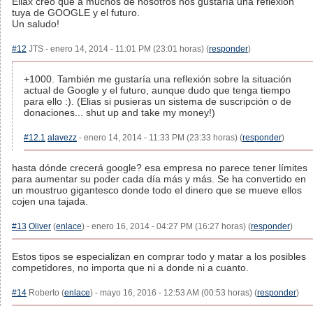
Eliax creo que a muchos de nosotros nos gustaría una reflexión
tuya de GOOGLE y el futuro.
Un saludo!
#12
JTS - enero 14, 2014 - 11:01 PM (23:01 horas) (
responder
)
+1000. También me gustaría una reflexión sobre la situación
actual de Google y el futuro, aunque dudo que tenga tiempo
para ello :). (Elias si pusieras un sistema de suscripción o de
donaciones... shut up and take my money!)
#12.1
alavezz
- enero 14, 2014 - 11:33 PM (23:33 horas) (
responder
)
hasta dónde crecerá google? esa empresa no parece tener límites
para aumentar su poder cada día más y más. Se ha convertido en
un moustruo gigantesco donde todo el dinero que se mueve ellos
cojen una tajada.
#13
Oliver
(
enlace
) - enero 16, 2014 - 04:27 PM (16:27 horas) (
responder
)
Estos tipos se especializan en comprar todo y matar a los posibles
competidores, no importa que ni a donde ni a cuanto.
#14
Roberto (
enlace
) - mayo 16, 2016 - 12:53 AM (00:53 horas) (
responder
)