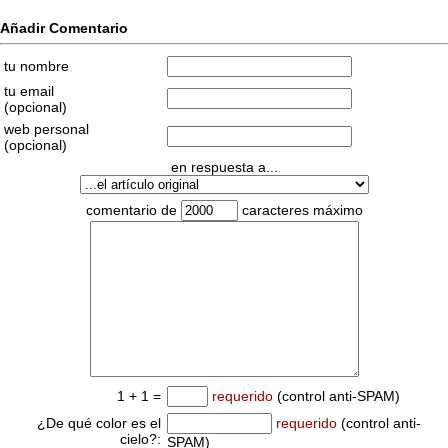
Añadir Comentario
tu nombre
tu email
(opcional)
web personal
(opcional)
en respuesta a...
comentario de
caracteres máximo
1 + 1 =
requerido
(control anti-SPAM)
¿De qué color es el
requerido
(control anti-
cielo?:
SPAM)