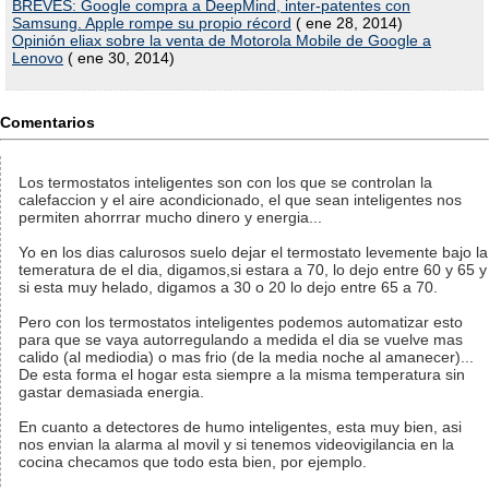
BREVES: Google compra a DeepMind, inter-patentes con
Samsung. Apple rompe su propio récord
( ene 28, 2014)
Opinión eliax sobre la venta de Motorola Mobile de Google a
Lenovo
( ene 30, 2014)
Comentarios
Los termostatos inteligentes son con los que se controlan la
calefaccion y el aire acondicionado, el que sean inteligentes nos
permiten ahorrrar mucho dinero y energia...
Yo en los dias calurosos suelo dejar el termostato levemente bajo la
temeratura de el dia, digamos,si estara a 70, lo dejo entre 60 y 65 y
si esta muy helado, digamos a 30 o 20 lo dejo entre 65 a 70.
Pero con los termostatos inteligentes podemos automatizar esto
para que se vaya autorregulando a medida el dia se vuelve mas
calido (al mediodia) o mas frio (de la media noche al amanecer)...
De esta forma el hogar esta siempre a la misma temperatura sin
gastar demasiada energia.
En cuanto a detectores de humo inteligentes, esta muy bien, asi
nos envian la alarma al movil y si tenemos videovigilancia en la
cocina checamos que todo esta bien, por ejemplo.