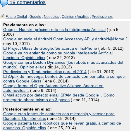
19 comentarios
Futuro Digital
,
Google
,
Negocios
,
Opinión / Análisis
,
Predicciones
Previamente en eliax:
Google: Nuestro próximo reto es la Inteligencia Artificial
( jun 5,
2006)
Google anuncia el Android Open Accessory API y Android@Home
(
may 10, 2011)
El Project Glass de Google. Se acerca el IrixPhone
( abr 5, 2012)
Google ya no entiende como su propia Inteligencia Artificial
funciona. Opinión eliax
( nov 22, 2013)
Google compra Boston Dynamics (los robots más avanzados del
mundo). Opinión eliax
( dic 14, 2013)
Predicciones y Tendencias eliax para el 2014
( dic 31, 2013)
El iOptik de Innovega. Lentes de contacto con pantalla, a competir
contra Google Glass
( ene 6, 2014)
Google forma el Open Automotive Alliance. Android en
automóviles...
( ene 8, 2014)
GMail activó por defecto email SPAM desde Google+. Como
protegerte ahora mismo en 3 pasos
( ene 11, 2014)
Posteriormente en eliax:
Google crea lentes de contacto con microchip y sensor para
Diabetes. Opinión eliax
( ene 18, 2014)
Google patenta taxis robóticos que te llevan gratis, a cambio de
anuncios. Opinión eliax
( ene 25, 2014)