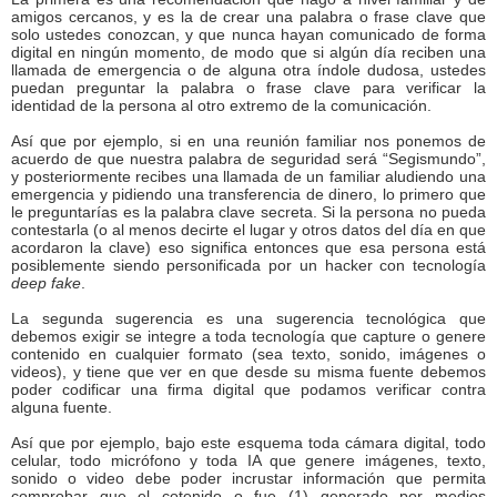
amigos cercanos, y es la de crear una palabra o frase clave que
solo ustedes conozcan, y que nunca hayan comunicado de forma
digital en ningún momento, de modo que si algún día reciben una
llamada de emergencia o de alguna otra índole dudosa, ustedes
puedan preguntar la palabra o frase clave para verificar la
identidad de la persona al otro extremo de la comunicación.
Así que por ejemplo, si en una reunión familiar nos ponemos de
acuerdo de que nuestra palabra de seguridad será “Segismundo”,
y posteriormente recibes una llamada de un familiar aludiendo una
emergencia y pidiendo una transferencia de dinero, lo primero que
le preguntarías es la palabra clave secreta. Si la persona no pueda
contestarla (o al menos decirte el lugar y otros datos del día en que
acordaron la clave) eso significa entonces que esa persona está
posiblemente siendo personificada por un hacker con tecnología
deep fake
.
La segunda sugerencia es una sugerencia tecnológica que
debemos exigir se integre a toda tecnología que capture o genere
contenido en cualquier formato (sea texto, sonido, imágenes o
videos), y tiene que ver en que desde su misma fuente debemos
poder codificar una firma digital que podamos verificar contra
alguna fuente.
Así que por ejemplo, bajo este esquema toda cámara digital, todo
celular, todo micrófono y toda IA que genere imágenes, texto,
sonido o video debe poder incrustar información que permita
comprobar que el cotenido o fue (1) generado por medios