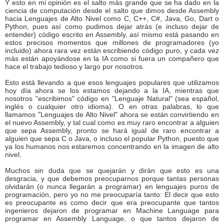
Y esto en mi opinión es el salto más grande que se ha dado en la
ciencia de computación desde el salto que dimos desde Assembly
hacia Lenguajes de Alto Nivel como C, C++, C#, Java, Go, Dart o
Python, pues así como pudimos dejar atrás (e incluso dejar de
entender) código escrito en Assembly, así mismo está pasando en
estos precisos momentos que millones de programadores (yo
incluido) ahora rara vez están escribiendo código puro, y cada vez
más están apoyándose en la IA como si fuera un compañero que
hace el trabajo tedioso y largo por nosotros.
Esto está llevando a que esos lenguajes populares que utilizamos
hoy día ahora se los estamos dejando a la IA, mientras que
nosotros "escribimos" código en "Lenguaje Natural" (sea español,
inglés o cualquier otro idioma). O en otras palabras, lo que
llamamos "Lenguajes de Alto Nivel" ahora se están convirtiendo en
el nuevo Assembly, y tal cual como es muy raro encontrar a alguien
que sepa Assembly, pronto se hará igual de raro encontrar a
alguien que sepa C o Java, o incluso el popular Python, puesto que
ya los humanos nos estaremos concentrando en la imagen de alto
nivel.
Muchos sin duda que se quejarán y dirán que esto es una
desgracia, y que debemos preocuparnos porque tantas personas
olvidarán (o nunca llegarán a programar) en lenguajes puros de
programación, pero yo no me preocuparía tanto: El decir que esto
es preocupante es como decir que era preocupante que tantos
ingenieros dejaron de programar en Machine Language para
programar en Assembly Language, o que tantos dejaron de