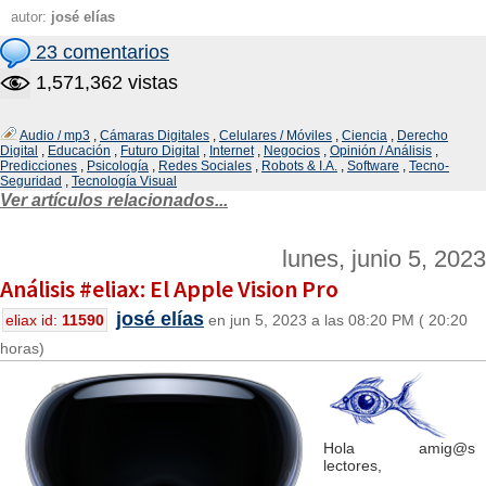
autor:
josé elías
23 comentarios
1,571,362 vistas
Audio / mp3
,
Cámaras Digitales
,
Celulares / Móviles
,
Ciencia
,
Derecho
Digital
,
Educación
,
Futuro Digital
,
Internet
,
Negocios
,
Opinión / Análisis
,
Predicciones
,
Psicología
,
Redes Sociales
,
Robots & I.A.
,
Software
,
Tecno-
Seguridad
,
Tecnología Visual
Ver artículos relacionados...
lunes, junio 5, 2023
Análisis #eliax: El Apple Vision Pro
josé elías
eliax id:
11590
en jun 5, 2023 a las 08:20 PM ( 20:20
horas)
Hola amig@s
lectores,