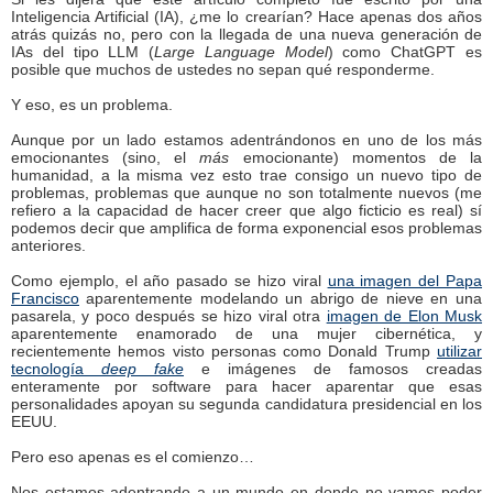
Inteligencia Artificial (IA), ¿me lo crearían? Hace apenas dos años
atrás quizás no, pero con la llegada de una nueva generación de
IAs del tipo LLM (
Large Language Model
) como ChatGPT es
posible que muchos de ustedes no sepan qué responderme.
Y eso, es un problema.
Aunque por un lado estamos adentrándonos en uno de los más
emocionantes (sino, el
más
emocionante) momentos de la
humanidad, a la misma vez esto trae consigo un nuevo tipo de
problemas, problemas que aunque no son totalmente nuevos (me
refiero a la capacidad de hacer creer que algo ficticio es real) sí
podemos decir que amplifica de forma exponencial esos problemas
anteriores.
Como ejemplo, el año pasado se hizo viral
una imagen del Papa
Francisco
aparentemente modelando un abrigo de nieve en una
pasarela, y poco después se hizo viral otra
imagen de Elon Musk
aparentemente enamorado de una mujer cibernética, y
recientemente hemos visto personas como Donald Trump
utilizar
tecnología
deep fake
e imágenes de famosos creadas
enteramente por software para hacer aparentar que esas
personalidades apoyan su segunda candidatura presidencial en los
EEUU.
Pero eso apenas es el comienzo…
Nos estamos adentrando a un mundo en donde no vamos poder