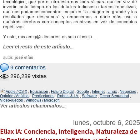
tecnológico, que por el otro esto nos liberará para que en vez de
invertir tanto tiempo en los detalles tediosos o tareas repetitivas,
que nos podamos concentrar mejor en "la imagen en grande y los
resultados que deseamos" y empecemos a darle más uso a
nuestros cerebros con conceptos creativos en vez de conceptos
repetitivos.
Y esto, mis amig@s lectores, es solo el inicio...
Leer el resto de este artículo...
autor:
josé elías
9 comentarios
296,289 vistas
Apple / OS X
,
Educación
,
Futuro Digital
,
Google
,
Internet
,
Linux
,
Negocios
,
Opinión / Análisis
,
Predicciones
,
Robots & I.A.
,
Software
,
Tecno-Seguridad
,
Video-juegos
,
Windows / Microsoft
Ver artículos relacionados...
lunes, octubre 6, 2025
Eliax IA: Conciencia, Inteligencia, Naturaleza de