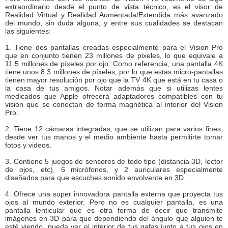
extraordinario desde el punto de vista técnico, es el visor de
Realidad Virtual y Realidad Aumentada/Extendida más avanzado
del mundo, sin duda alguna, y entre sus cualidades se destacan
las siguientes:
1. Tiene dos pantallas creadas especialmente para el Vision Pro
que en conjunto tienen 23 millones de pixeles, lo que equivale a
11.5 millones de píxeles por ojo. Como referencia, una pantalla 4K
tiene unos 8.3 millones de píxeles, por lo que estas micro-pantallas
tienen mayor resolución por ojo que la TV 4K que está en tu casa o
la casa de tus amigos. Notar además que si utilizas lentes
medicados que Apple ofrecerá adaptadores compatibles con tu
visión que se conectan de forma magnética al interior del Vision
Pro.
2. Tiene 12 cámaras integradas, que se utilizan para varios fines,
desde ver tus manos y el medio ambiente hasta permitirte tomar
fotos y videos.
3. Contiene 5 juegos de sensores de todo tipo (distancia 3D, lector
de ojos, etc), 6 micrófonos, y 2 auriculares especialmente
diseñados para que escuches sonido envolvente en 3D.
4. Ofrece una super innovadora pantalla externa que proyecta tus
ojos al mundo exterior. Pero no es cualquier pantalla, es una
pantalla lenticular que es otra forma de decir que transmite
imágenes en 3D para que dependiendo del ángulo que alguien te
esté viendo, pueda ver el interior de tus gafas junto a tus ojos en