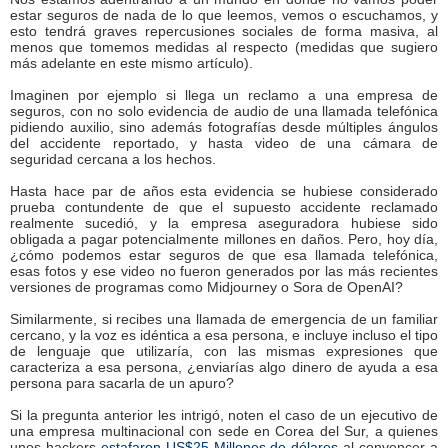
estar seguros de nada de lo que leemos, vemos o escuchamos, y
esto tendrá graves repercusiones sociales de forma masiva, al
menos que tomemos medidas al respecto (medidas que sugiero
más adelante en este mismo artículo).
Imaginen por ejemplo si llega un reclamo a una empresa de
seguros, con no solo evidencia de audio de una llamada telefónica
pidiendo auxilio, sino además fotografías desde múltiples ángulos
del accidente reportado, y hasta video de una cámara de
seguridad cercana a los hechos.
Hasta hace par de años esta evidencia se hubiese considerado
prueba contundente de que el supuesto accidente reclamado
realmente sucedió, y la empresa aseguradora hubiese sido
obligada a pagar potencialmente millones en daños. Pero, hoy día,
¿cómo podemos estar seguros de que esa llamada telefónica,
esas fotos y ese video no fueron generados por las más recientes
versiones de programas como Midjourney o Sora de OpenAI?
Similarmente, si recibes una llamada de emergencia de un familiar
cercano, y la voz es idéntica a esa persona, e incluye incluso el tipo
de lenguaje que utilizaría, con las mismas expresiones que
caracteriza a esa persona, ¿enviarías algo dinero de ayuda a esa
persona para sacarla de un apuro?
Si la pregunta anterior les intrigó, noten el caso de un ejecutivo de
una empresa multinacional con sede en Corea del Sur, a quienes
unos hackers
estafaron US$25 Millones de dólares
al convencer a