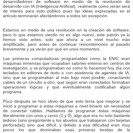
desarrolladores de software en medio de la revolución de
desarrollo con IA (Inteligencia Artificial), realmente como verán será
de interés para todo público pues las ideas expresadas en el
artículo terminarán afectándonos a todos sin excepción.
Estamos en medio de una revolución en la creación de software,
pero lo que estamos viendo no es algo nuevo, este patrón ya lo
hemos visto antes, solo que ahora a un nivel mucho más
amplificado, pero antes de continuar remontémonos al pasado
brevemente y ya verán por qué en unos momentos...
Las primeras computadoras programables como la ENIC eran
máquinas inmensas que ocupaban salones enteros en centros de
investigación, y se programaban no como lo hacemos hoy día con
teclados en editores de texto o con asistencia de agentes de IA,
sino que se programaban al más bajo nivel posible, conectando
cables de un circuito a otro, que según eran conectados formaban
operaciones lógicas y que eventualmente codificaban algún
programa.
Poco después se hizo obvio de que esto tenía que mejorar y se
inició a programar a estas máquinas a nivel binario sin necesidad
de conectar cables. Hablamos de programar estas máquinas
literalmente con unos y ceros (1 y 0), algo que era no solo bastante
tedioso (sino pregúntenle a los abuelos que trabajaron con tarjetas
perforadas) sino que difícil, y debido a esa dificultad eran muy
pocos los que dominaban esas primeras bestias de la