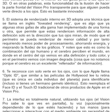
3D. O en otras palabras, esta funcionalidad da la ilusión de hacer
la parte frontal del Vision Pro transparente para que alguien pueda
verte directo a los ojos. Esto es bastante innovador.
5. El sistema de renderizado interno en 3D adopta una técnica que
se llama en inglés “foveated rendering”, que es algo que ya
algunas otras gafas de alta gama han implementado de una forma
u otra, que permite que estas rendericen información de alta
definición solo en la dirección que tus ojos miran, de modo que el
perímetro se pueda renderizar de menor calidad y por tanto
requiriendo menos poder de procesamiento, ahorrando energía, y
mejorando la fluidez de los gráficos. Y noten que esto es como la
combinación del ojo humano y el cerebro perciben el mundo, en
donde en el centro del ojo vemos en alta definición y todo color, y
en el perímetro vemos con imagen degrada (cosa que no notamos
porque el cerebro es un excelente “rellenador” de información).
6. Te reconoce con solo verte en los ojos, con lo que Apple llama
“Optic ID”, que similar a las películas de Hollywood lee tu retina
(que es única en cada individuo del planeta) para identificarte
(incluso si tienes un hermano gemelo idéntico). Esto reemplaza el
Face ID y el Touch ID tradicional de otros productos de Apple en el
Vision Pro.
7. La interfaz es totalmente natural, utilizando tus ojos (el Vision
Pro sabe lo que ves en pantalla), tu voz (opcionalmente
dependiendo de lo que estés haciendo) y tus manos (para
seleccionar e interactuar con el medio ambiente sin necesidad de