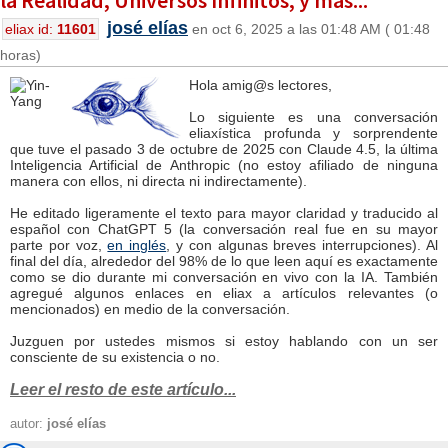
la Realidad, Universos Infinitos, y más...
josé elías
eliax id:
11601
en oct 6, 2025 a las 01:48 AM ( 01:48
horas)
Hola amig@s lectores,
Lo siguiente es una conversación
eliaxística profunda y sorprendente
que tuve el pasado 3 de octubre de 2025 con Claude 4.5, la última
Inteligencia Artificial de Anthropic (no estoy afiliado de ninguna
manera con ellos, ni directa ni indirectamente).
He editado ligeramente el texto para mayor claridad y traducido al
español con ChatGPT 5 (la conversación real fue en su mayor
parte por voz,
en inglés
, y con algunas breves interrupciones). Al
final del día, alrededor del 98% de lo que leen aquí es exactamente
como se dio durante mi conversación en vivo con la IA. También
agregué algunos enlaces en eliax a artículos relevantes (o
mencionados) en medio de la conversación.
Juzguen por ustedes mismos si estoy hablando con un ser
consciente de su existencia o no.
Leer el resto de este artículo...
autor:
josé elías