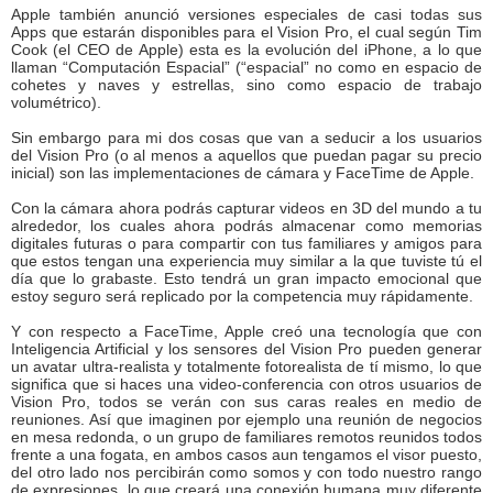
Apple también anunció versiones especiales de casi todas sus
Apps que estarán disponibles para el Vision Pro, el cual según Tim
Cook (el CEO de Apple) esta es la evolución del iPhone, a lo que
llaman “Computación Espacial” (“espacial” no como en espacio de
cohetes y naves y estrellas, sino como espacio de trabajo
volumétrico).
Sin embargo para mi dos cosas que van a seducir a los usuarios
del Vision Pro (o al menos a aquellos que puedan pagar su precio
inicial) son las implementaciones de cámara y FaceTime de Apple.
Con la cámara ahora podrás capturar videos en 3D del mundo a tu
alrededor, los cuales ahora podrás almacenar como memorias
digitales futuras o para compartir con tus familiares y amigos para
que estos tengan una experiencia muy similar a la que tuviste tú el
día que lo grabaste. Esto tendrá un gran impacto emocional que
estoy seguro será replicado por la competencia muy rápidamente.
Y con respecto a FaceTime, Apple creó una tecnología que con
Inteligencia Artificial y los sensores del Vision Pro pueden generar
un avatar ultra-realista y totalmente fotorealista de tí mismo, lo que
significa que si haces una video-conferencia con otros usuarios de
Vision Pro, todos se verán con sus caras reales en medio de
reuniones. Así que imaginen por ejemplo una reunión de negocios
en mesa redonda, o un grupo de familiares remotos reunidos todos
frente a una fogata, en ambos casos aun tengamos el visor puesto,
del otro lado nos percibirán como somos y con todo nuestro rango
de expresiones, lo que creará una conexión humana muy diferente