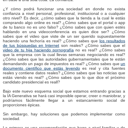
¿Y cómo podrá funcionar una sociedad en donde no exista
confianza a nivel personal, profesional, institucional o a cualquier
otro nivel? Es decir, ¿cómo sabes que la tienda a la cual le estás
comprando algo online es real? ¿Cómo sabes que el portal o app
de tu banco no es uno falso? ¿Cómo sabes que con quien estés
hablando en una videoconferencia es quien dice ser? ¿Cómo
sabes que el video que viste de un ser querido supuestamente
haciendo una fechoría es real? ¿Cómo sabes que
los resultados
de tus búsquedas en Internet
son reales? ¿Cómo sabes que el
video de tu hija haciendo pornografía
no es real? ¿Cómo sabes
que la empresa con la cual llevas semanas negociando es real?
¿Cómo sabes que las autoridades gubernamentales que te están
demandando un pago de impuestos es real? ¿Cómo sabes que
un
documento científico que estás leyendo
es real y cita fuentes
reales y contiene datos reales? ¿Cómo sabes que las noticias que
estás viendo es real? ¿Cómo sabes que lo que dice el próximo
candidato presidencial es reall?
Bajo este nuevo esquema social que estamos entrando gracias a
la IA Generativa se hará casi imposible operar, creer o maniobrar, y
podríamos fácilmente llegar a un estancamiento social de
proporciones épicas.
Sin embargo, hay soluciones que podemos implementar como
sociedad.
La primera es una recomendación que hago a nivel familiar y de