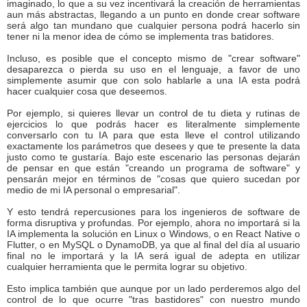
imaginado, lo que a su vez incentivará la creación de herramientas
aun más abstractas, llegando a un punto en donde crear software
será algo tan mundano que cualquier persona podrá hacerlo sin
tener ni la menor idea de cómo se implementa tras batidores.
Incluso, es posible que el concepto mismo de "crear software"
desaparezca o pierda su uso en el lenguaje, a favor de uno
simplemente asumir que con solo hablarle a una IA esta podrá
hacer cualquier cosa que deseemos.
Por ejemplo, si quieres llevar un control de tu dieta y rutinas de
ejercicios lo que podrás hacer es literalmente simplemente
conversarlo con tu IA para que esta lleve el control utilizando
exactamente los parámetros que desees y que te presente la data
justo como te gustaría. Bajo este escenario las personas dejarán
de pensar en que están "creando un programa de software" y
pensarán mejor en términos de "cosas que quiero sucedan por
medio de mi IA personal o empresarial".
Y esto tendrá repercusiones para los ingenieros de software de
forma disruptiva y profundas. Por ejemplo, ahora no importará si la
IA implementa la solución en Linux o Windows, o en React Native o
Flutter, o en MySQL o DynamoDB, ya que al final del día al usuario
final no le importará y la IA será igual de adepta en utilizar
cualquier herramienta que le permita lograr su objetivo.
Esto implica también que aunque por un lado perderemos algo del
control de lo que ocurre "tras bastidores" con nuestro mundo