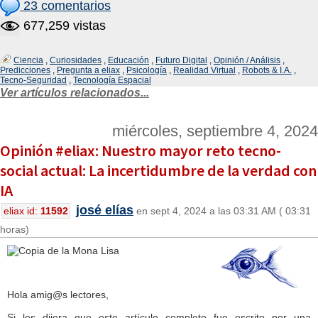
23 comentarios
677,259 vistas
Ciencia
,
Curiosidades
,
Educación
,
Futuro Digital
,
Opinión / Análisis
,
Predicciones
,
Pregunta a eliax
,
Psicología
,
Realidad Virtual
,
Robots & I.A.
,
Tecno-Seguridad
,
Tecnología Espacial
Ver artículos relacionados...
miércoles, septiembre 4, 2024
Opinión #eliax: Nuestro mayor reto tecno-
social actual: La incertidumbre de la verdad con
IA
josé elías
eliax id:
11592
en sept 4, 2024 a las 03:31 AM ( 03:31
horas)
Hola amig@s lectores,
Si les dijera que este artículo completo fue escrito por una