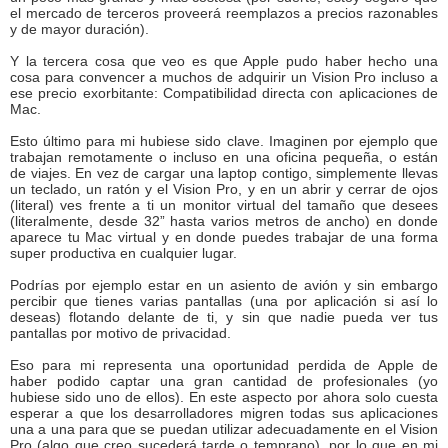
el mercado de terceros proveerá reemplazos a precios razonables
y de mayor duración).
Y la tercera cosa que veo es que Apple pudo haber hecho una
cosa para convencer a muchos de adquirir un Vision Pro incluso a
ese precio exorbitante: Compatibilidad directa con aplicaciones de
Mac.
Esto último para mi hubiese sido clave. Imaginen por ejemplo que
trabajan remotamente o incluso en una oficina pequeña, o están
de viajes. En vez de cargar una laptop contigo, simplemente llevas
un teclado, un ratón y el Vision Pro, y en un abrir y cerrar de ojos
(literal) ves frente a ti un monitor virtual del tamaño que desees
(literalmente, desde 32” hasta varios metros de ancho) en donde
aparece tu Mac virtual y en donde puedes trabajar de una forma
super productiva en cualquier lugar.
Podrías por ejemplo estar en un asiento de avión y sin embargo
percibir que tienes varias pantallas (una por aplicación si así lo
deseas) flotando delante de ti, y sin que nadie pueda ver tus
pantallas por motivo de privacidad.
Eso para mi representa una oportunidad perdida de Apple de
haber podido captar una gran cantidad de profesionales (yo
hubiese sido uno de ellos). En este aspecto por ahora solo cuesta
esperar a que los desarrolladores migren todas sus aplicaciones
una a una para que se puedan utilizar adecuadamente en el Vision
Pro (algo que creo sucederá tarde o temprano), por lo que en mi