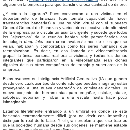
alguien en la empresa para que transfiriera esa cantidad de dinero.
¿Y cómo lo lograron? Pues convocaron a una víctima en el
departamento de finanzas (que teníala capacidad de hacer
transferencias bancarias) a una reunión virtual con el supuesto
General General de Finanzas y varios otros ejecutivos de alto nivel
de la empresa para discutir un asunto urgente, y sucede que todos
los “ejecutivos” de la reunión habían sido personificados con
tecnología
deep fake
para crear avatars/clones de ellos que se
veían, hablaban y comportaban como los seres humanos que
reemplazaban. Es decir, en esa llamada de videoconferencia
grupal, la única persona real era la víctima, y
todos
los demás
integrantes que participaron en la videollamada eran clones
digitales de sus otros compañeros de trabajo y superiores de la
empresa.
Estos avances en Inteligencia Artificial Generativa (IA que genera
desde cero cualquier tipo de contenido que puedas imaginar) están
proveyendo a una nueva generación de criminales digitales un
nuevo conjunto de herramientas para engañar, estafar, atacar,
sabotear, sobornar y robar a una escala hasta hace poco
inimaginable.
Estamos literalmente entrando a un umbral en donde se está
haciendo extremadamente difícil (por no decir casi imposible)
distinguir lo real de lo falso. Y el gran problema que eso trae es
que la sociedad humana desde sus orígenes se mantiene estable
en base a una sola cosa: La confianza.