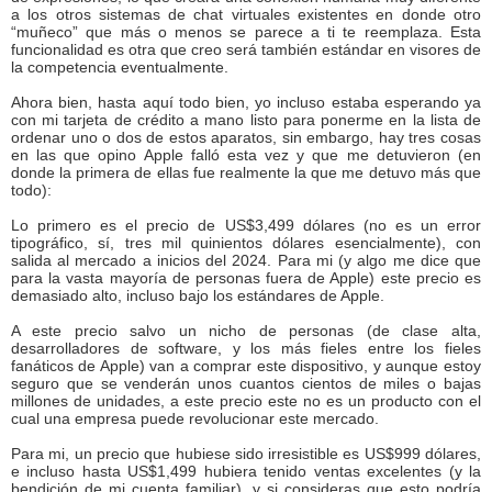
a los otros sistemas de chat virtuales existentes en donde otro
“muñeco” que más o menos se parece a ti te reemplaza. Esta
funcionalidad es otra que creo será también estándar en visores de
la competencia eventualmente.
Ahora bien, hasta aquí todo bien, yo incluso estaba esperando ya
con mi tarjeta de crédito a mano listo para ponerme en la lista de
ordenar uno o dos de estos aparatos, sin embargo, hay tres cosas
en las que opino Apple falló esta vez y que me detuvieron (en
donde la primera de ellas fue realmente la que me detuvo más que
todo):
Lo primero es el precio de US$3,499 dólares (no es un error
tipográfico, sí, tres mil quinientos dólares esencialmente), con
salida al mercado a inicios del 2024. Para mi (y algo me dice que
para la vasta mayoría de personas fuera de Apple) este precio es
demasiado alto, incluso bajo los estándares de Apple.
A este precio salvo un nicho de personas (de clase alta,
desarrolladores de software, y los más fieles entre los fieles
fanáticos de Apple) van a comprar este dispositivo, y aunque estoy
seguro que se venderán unos cuantos cientos de miles o bajas
millones de unidades, a este precio este no es un producto con el
cual una empresa puede revolucionar este mercado.
Para mi, un precio que hubiese sido irresistible es US$999 dólares,
e incluso hasta US$1,499 hubiera tenido ventas excelentes (y la
bendición de mi cuenta familiar), y si consideras que esto podría