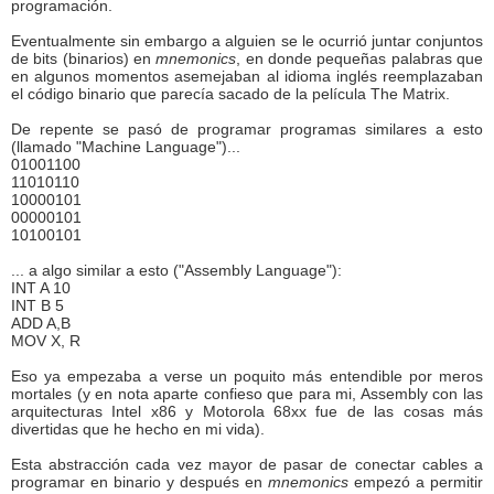
programación.
Eventualmente sin embargo a alguien se le ocurrió juntar conjuntos
de bits (binarios) en
mnemonics
, en donde pequeñas palabras que
en algunos momentos asemejaban al idioma inglés reemplazaban
el código binario que parecía sacado de la película The Matrix.
De repente se pasó de programar programas similares a esto
(llamado "Machine Language")...
01001100
11010110
10000101
00000101
10100101
... a algo similar a esto ("Assembly Language"):
INT A 10
INT B 5
ADD A,B
MOV X, R
Eso ya empezaba a verse un poquito más entendible por meros
mortales (y en nota aparte confieso que para mi, Assembly con las
arquitecturas Intel x86 y Motorola 68xx fue de las cosas más
divertidas que he hecho en mi vida).
Esta abstracción cada vez mayor de pasar de conectar cables a
programar en binario y después en
mnemonics
empezó a permitir