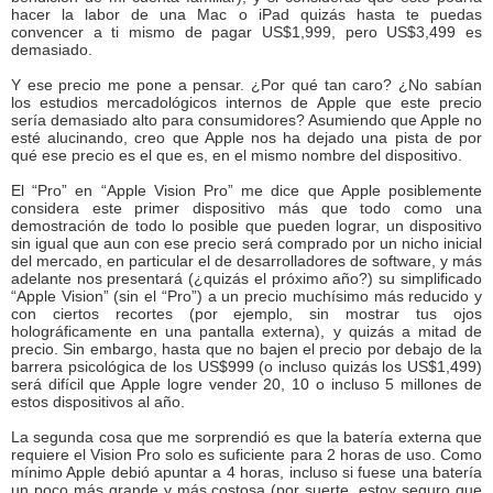
hacer la labor de una Mac o iPad quizás hasta te puedas
convencer a ti mismo de pagar US$1,999, pero US$3,499 es
demasiado.
Y ese precio me pone a pensar. ¿Por qué tan caro? ¿No sabían
los estudios mercadológicos internos de Apple que este precio
sería demasiado alto para consumidores? Asumiendo que Apple no
esté alucinando, creo que Apple nos ha dejado una pista de por
qué ese precio es el que es, en el mismo nombre del dispositivo.
El “Pro” en “Apple Vision Pro” me dice que Apple posiblemente
considera este primer dispositivo más que todo como una
demostración de todo lo posible que pueden lograr, un dispositivo
sin igual que aun con ese precio será comprado por un nicho inicial
del mercado, en particular el de desarrolladores de software, y más
adelante nos presentará (¿quizás el próximo año?) su simplificado
“Apple Vision” (sin el “Pro”) a un precio muchísimo más reducido y
con ciertos recortes (por ejemplo, sin mostrar tus ojos
holográficamente en una pantalla externa), y quizás a mitad de
precio. Sin embargo, hasta que no bajen el precio por debajo de la
barrera psicológica de los US$999 (o incluso quizás los US$1,499)
será difícil que Apple logre vender 20, 10 o incluso 5 millones de
estos dispositivos al año.
La segunda cosa que me sorprendió es que la batería externa que
requiere el Vision Pro solo es suficiente para 2 horas de uso. Como
mínimo Apple debió apuntar a 4 horas, incluso si fuese una batería
un poco más grande y más costosa (por suerte, estoy seguro que