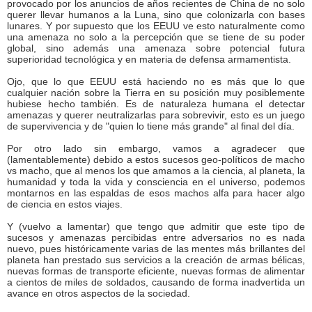
provocado por los anuncios de años recientes de China de no solo
querer llevar humanos a la Luna, sino que colonizarla con bases
lunares. Y por supuesto que los EEUU ve esto naturalmente como
una amenaza no solo a la percepción que se tiene de su poder
global, sino además una amenaza sobre potencial futura
superioridad tecnológica y en materia de defensa armamentista.
Ojo, que lo que EEUU está haciendo no es más que lo que
cualquier nación sobre la Tierra en su posición muy posiblemente
hubiese hecho también. Es de naturaleza humana el detectar
amenazas y querer neutralizarlas para sobrevivir, esto es un juego
de supervivencia y de "quien lo tiene más grande" al final del día.
Por otro lado sin embargo, vamos a agradecer que
(lamentablemente) debido a estos sucesos geo-políticos de macho
vs macho, que al menos los que amamos a la ciencia, al planeta, la
humanidad y toda la vida y consciencia en el universo, podemos
montarnos en las espaldas de esos machos alfa para hacer algo
de ciencia en estos viajes.
Y (vuelvo a lamentar) que tengo que admitir que este tipo de
sucesos y amenazas percibidas entre adversarios no es nada
nuevo, pues históricamente varias de las mentes más brillantes del
planeta han prestado sus servicios a la creación de armas bélicas,
nuevas formas de transporte eficiente, nuevas formas de alimentar
a cientos de miles de soldados, causando de forma inadvertida un
avance en otros aspectos de la sociedad.