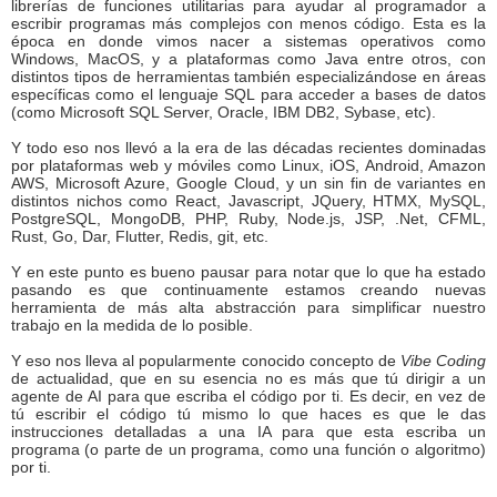
librerías de funciones utilitarias para ayudar al programador a
escribir programas más complejos con menos código. Esta es la
época en donde vimos nacer a sistemas operativos como
Windows, MacOS, y a plataformas como Java entre otros, con
distintos tipos de herramientas también especializándose en áreas
específicas como el lenguaje SQL para acceder a bases de datos
(como Microsoft SQL Server, Oracle, IBM DB2, Sybase, etc).
Y todo eso nos llevó a la era de las décadas recientes dominadas
por plataformas web y móviles como Linux, iOS, Android, Amazon
AWS, Microsoft Azure, Google Cloud, y un sin fin de variantes en
distintos nichos como React, Javascript, JQuery, HTMX, MySQL,
PostgreSQL, MongoDB, PHP, Ruby, Node.js, JSP, .Net, CFML,
Rust, Go, Dar, Flutter, Redis, git, etc.
Y en este punto es bueno pausar para notar que lo que ha estado
pasando es que continuamente estamos creando nuevas
herramienta de más alta abstracción para simplificar nuestro
trabajo en la medida de lo posible.
Y eso nos lleva al popularmente conocido concepto de
Vibe Coding
de actualidad, que en su esencia no es más que tú dirigir a un
agente de AI para que escriba el código por ti. Es decir, en vez de
tú escribir el código tú mismo lo que haces es que le das
instrucciones detalladas a una IA para que esta escriba un
programa (o parte de un programa, como una función o algoritmo)
por ti.