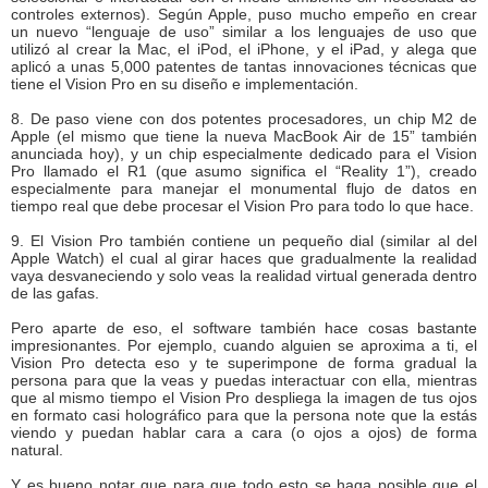
controles externos). Según Apple, puso mucho empeño en crear
un nuevo “lenguaje de uso” similar a los lenguajes de uso que
utilizó al crear la Mac, el iPod, el iPhone, y el iPad, y alega que
aplicó a unas 5,000 patentes de tantas innovaciones técnicas que
tiene el Vision Pro en su diseño e implementación.
8. De paso viene con dos potentes procesadores, un chip M2 de
Apple (el mismo que tiene la nueva MacBook Air de 15” también
anunciada hoy), y un chip especialmente dedicado para el Vision
Pro llamado el R1 (que asumo significa el “Reality 1”), creado
especialmente para manejar el monumental flujo de datos en
tiempo real que debe procesar el Vision Pro para todo lo que hace.
9. El Vision Pro también contiene un pequeño dial (similar al del
Apple Watch) el cual al girar haces que gradualmente la realidad
vaya desvaneciendo y solo veas la realidad virtual generada dentro
de las gafas.
Pero aparte de eso, el software también hace cosas bastante
impresionantes. Por ejemplo, cuando alguien se aproxima a ti, el
Vision Pro detecta eso y te superimpone de forma gradual la
persona para que la veas y puedas interactuar con ella, mientras
que al mismo tiempo el Vision Pro despliega la imagen de tus ojos
en formato casi holográfico para que la persona note que la estás
viendo y puedan hablar cara a cara (o ojos a ojos) de forma
natural.
Y es bueno notar que para que todo esto se haga posible que el