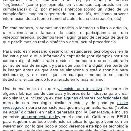
“orgánicos” (como por ejemplo, un video que capturaste en un
cumpleaños) o (2) por medios sintéticos (como un video de un
cumpleaños imaginario generado por una IA), así como proveer
información de su fuente (como el autor, fecha de creación, etc).
De esta manera, si vemos una noticia o leemos un libro o artículo,
o recibimos una llamada de audio o participamos en una
videoconferencia, podemos tener algún grado de certeza de que lo
que percibimos es real o sintético y de su actual procedencia.
Para esto es necesario desarrollar estándares tecnológicos en la
industria para que la información capturada (por ejemplo) por una
cámara digital esté cifrada desde el momento que es capturada
por su sensor de imagen, y para que una firma digital sea parte de
la imagen antes de que esta se almacene o esté disponible para
distribuirse, y de paso que en cualquier momento se pueda
detectar si el contenido fue alterado en lo más mínimo.
Una buena noticia es que
ya existe una iniciativa
de parte de
algunos fabricantes de cámaras y líderes de la industria para crear
algo similar, e incluso ya existen
algunas cámaras profesionales
del
mercado con tecnología similar a esto, y de paso ya
existe
investigación
para crear sistemas que incluyan
watermarks
(“sellos
de agua” digitales) en habla generada por IA Generativa, e incluso
ya existe
una propuesta de ley
en el estado de California en EEUU
para requerir que todo contenido sintético tenga que venir con un
watermark
, por lo que poco a poco veremos este tipo de tecnología
esparcirse a todo sistema que genere contenido de alguna forma.