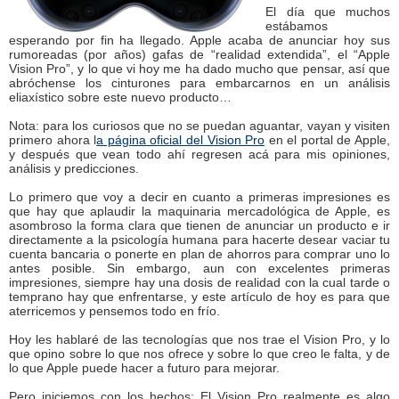
El día que muchos
estábamos
esperando por fin ha llegado. Apple acaba de anunciar hoy sus
rumoreadas (por años) gafas de “realidad extendida”, el “Apple
Vision Pro”, y lo que vi hoy me ha dado mucho que pensar, así que
abróchense los cinturones para embarcarnos en un análisis
eliaxístico sobre este nuevo producto…
Nota: para los curiosos que no se puedan aguantar, vayan y visiten
primero ahora l
a página oficial del Vision Pro
en el portal de Apple,
y después que vean todo ahí regresen acá para mis opiniones,
análisis y predicciones.
Lo primero que voy a decir en cuanto a primeras impresiones es
que hay que aplaudir la maquinaria mercadológica de Apple, es
asombroso la forma clara que tienen de anunciar un producto e ir
directamente a la psicología humana para hacerte desear vaciar tu
cuenta bancaria o ponerte en plan de ahorros para comprar uno lo
antes posible. Sin embargo, aun con excelentes primeras
impresiones, siempre hay una dosis de realidad con la cual tarde o
temprano hay que enfrentarse, y este artículo de hoy es para que
aterricemos y pensemos todo en frío.
Hoy les hablaré de las tecnologías que nos trae el Vision Pro, y lo
que opino sobre lo que nos ofrece y sobre lo que creo le falta, y de
lo que Apple puede hacer a futuro para mejorar.
Pero iniciemos con los hechos: El Vision Pro realmente es algo