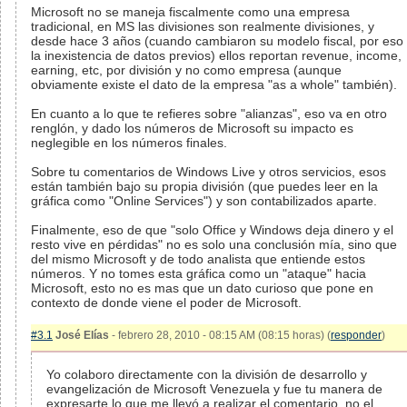
Microsoft no se maneja fiscalmente como una empresa
tradicional, en MS las divisiones son realmente divisiones, y
desde hace 3 años (cuando cambiaron su modelo fiscal, por eso
la inexistencia de datos previos) ellos reportan revenue, income,
earning, etc, por división y no como empresa (aunque
obviamente existe el dato de la empresa "as a whole" también).
En cuanto a lo que te refieres sobre "alianzas", eso va en otro
renglón, y dado los números de Microsoft su impacto es
neglegible en los números finales.
Sobre tu comentarios de Windows Live y otros servicios, esos
están también bajo su propia división (que puedes leer en la
gráfica como "Online Services") y son contabilizados aparte.
Finalmente, eso de que "solo Office y Windows deja dinero y el
resto vive en pérdidas" no es solo una conclusión mía, sino que
del mismo Microsoft y de todo analista que entiende estos
números. Y no tomes esta gráfica como un "ataque" hacia
Microsoft, esto no es mas que un dato curioso que pone en
contexto de donde viene el poder de Microsoft.
#3.1
José Elías
- febrero 28, 2010 - 08:15 AM (08:15 horas) (
responder
)
Yo colaboro directamente con la división de desarrollo y
evangelización de Microsoft Venezuela y fue tu manera de
expresarte lo que me llevó a realizar el comentario, no el