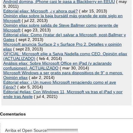
Android domina, iPhone casi le pasa a Blackberry en EEUU
( may
9, 2011)
Editorial eliax: Microsoft, ¿y ahora qué?
( abr 15, 2013)
Opinión eliax sobre la baja bursátil más grande de este siglo en
Microsoft
( jul 22, 2013)
Opinión eliax sobre salida de Steve Ballmer como gerente de
Microsoft
( ago 23, 2013)
Editorial eliax: Como (tratar de) salvar a Microsoft, post-Ballmer y
Gates
( sept 2, 2013)
Microsoft anuncia Surface 2 y Surface Pro 2. Detalles y opinión
eliax
( sept 23, 2013)
OFICIAL: Microsoft elije a Satya Nadella como CEO. Opinión eliax
(ACTUALIZADO)
( feb 4, 2014)
Análisis eliax: Sobre Microsoft Office en iPad (y aclarando
confusiones). ACTUALIZADO
( mar 30, 2014)
Microsoft Windows a ser gratis para dispositivos de 9" o menos.
Opinión eliax
( abr 2, 2014)
Editorial eliax: ¿Un nuevo Microsoft renaciendo como el ave
Fénix?
( abr 5, 2014)
Editorial #elias: Con Windows 11, Microsoft va tras el iPad y por
ende tras Apple
( jul 4, 2021)
Comentarios
Arriba el Open Source!!!!!!!!!!!!!!!!!!!!!!!!!!