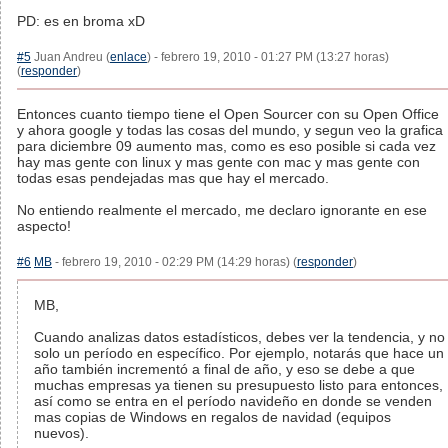
PD: es en broma xD
#5
Juan Andreu (
enlace
) - febrero 19, 2010 - 01:27 PM (13:27 horas)
(
responder
)
Entonces cuanto tiempo tiene el Open Sourcer con su Open Office
y ahora google y todas las cosas del mundo, y segun veo la grafica
para diciembre 09 aumento mas, como es eso posible si cada vez
hay mas gente con linux y mas gente con mac y mas gente con
todas esas pendejadas mas que hay el mercado.
No entiendo realmente el mercado, me declaro ignorante en ese
aspecto!
#6
MB
- febrero 19, 2010 - 02:29 PM (14:29 horas) (
responder
)
MB,
Cuando analizas datos estadísticos, debes ver la tendencia, y no
solo un período en específico. Por ejemplo, notarás que hace un
año también incrementó a final de año, y eso se debe a que
muchas empresas ya tienen su presupuesto listo para entonces,
así como se entra en el período navideño en donde se venden
mas copias de Windows en regalos de navidad (equipos
nuevos).