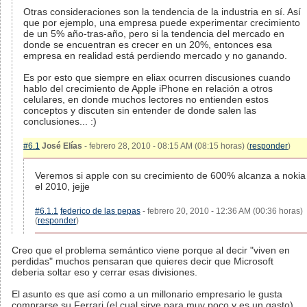
Otras consideraciones son la tendencia de la industria en sí. Así
que por ejemplo, una empresa puede experimentar crecimiento
de un 5% año-tras-año, pero si la tendencia del mercado en
donde se encuentran es crecer en un 20%, entonces esa
empresa en realidad está perdiendo mercado y no ganando.
Es por esto que siempre en eliax ocurren discusiones cuando
hablo del crecimiento de Apple iPhone en relación a otros
celulares, en donde muchos lectores no entienden estos
conceptos y discuten sin entender de donde salen las
conclusiones... :)
#6.1
José Elías
- febrero 28, 2010 - 08:15 AM (08:15 horas) (
responder
)
Veremos si apple con su crecimiento de 600% alcanza a nokia
el 2010, jejje
#6.1.1
federico de las pepas
- febrero 20, 2010 - 12:36 AM (00:36 horas)
(
responder
)
Creo que el problema semántico viene porque al decir "viven en
perdidas" muchos pensaran que quieres decir que Microsoft
deberia soltar eso y cerrar esas divisiones.
El asunto es que así como a un millonario empresario le gusta
comprarse su Ferrari (el cual sirve para muy poco y es un gasto),