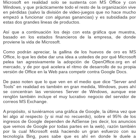
Microsoft en realidad solo se sustenta con MS Office y con
Windows, y que prácticamente todo el resto de la organización vive
en pérdidas (salvo la división de video-juegos que no hace mucho
empezó a funcionar con algunas ganancias) y es subsidiada por
estas dos grandes lineas de productos.
Así que a continuación los dejo con esta gráfica que muestra,
basado en los estados financieros de la empresa, de donde
proviene la vida de Microsoft.
Como podrán apreciar, la gallina de los huevos de oro es MS
Office, lo que les debe dar una idea a ustedes de por qué Microsoft
pelea tan agresivamente la adopción de OpenOffice.org en el
mercado, y de por qué acelera el ritmo de desarrollo de su propia
versión de Office en la Web para competir contra Google Docs.
De paso noten que lo que ven en el medio que dice "Server and
Tools" en realidad es también en gran medida, Windows, pues ahí
se concentran las versiones Server de Windows, aunque ese
renglón también incluye el muy lucrativo negocio del servidor de
correos MS Exchange.
A propósito, si tuviéramos una gráfica de Google, la última vez que
leí algo al respecto (y si mal no recuerdo), sobre el 95% de los
ingresos de Google dependen de AdSense (es decir, los anuncios
que vemos de Google por todas partes en la web), razón también
por la cual Microsoft está haciendo un gran esfuerzo con su
tecnología Bing, pues sabe que es ahí en donde le duele a