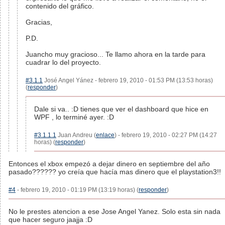
contenido del gráfico.
Gracias,
P.D.
Juancho muy gracioso... Te llamo ahora en la tarde para
cuadrar lo del proyecto.
#3.1.1
José Angel Yánez - febrero 19, 2010 - 01:53 PM (13:53 horas)
(
responder
)
Dale si va.. :D tienes que ver el dashboard que hice en
WPF , lo terminé ayer. :D
#3.1.1.1
Juan Andreu (
enlace
) - febrero 19, 2010 - 02:27 PM (14:27
horas) (
responder
)
Entonces el xbox empezó a dejar dinero en septiembre del año
pasado?????? yo creía que hacía mas dinero que el playstation3!!
#4
- febrero 19, 2010 - 01:19 PM (13:19 horas) (
responder
)
No le prestes atencion a ese Jose Angel Yanez. Solo esta sin nada
que hacer seguro jaajja :D