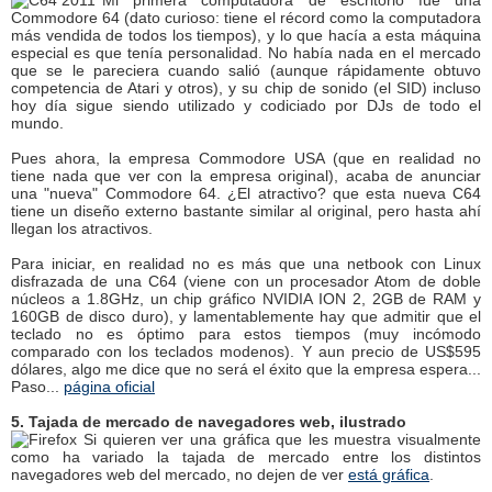
Commodore 64 (dato curioso: tiene el récord como la computadora
más vendida de todos los tiempos), y lo que hacía a esta máquina
especial es que tenía personalidad. No había nada en el mercado
que se le pareciera cuando salió (aunque rápidamente obtuvo
competencia de Atari y otros), y su chip de sonido (el SID) incluso
hoy día sigue siendo utilizado y codiciado por DJs de todo el
mundo.
Pues ahora, la empresa Commodore USA (que en realidad no
tiene nada que ver con la empresa original), acaba de anunciar
una "nueva" Commodore 64. ¿El atractivo? que esta nueva C64
tiene un diseño externo bastante similar al original, pero hasta ahí
llegan los atractivos.
Para iniciar, en realidad no es más que una netbook con Linux
disfrazada de una C64 (viene con un procesador Atom de doble
núcleos a 1.8GHz, un chip gráfico NVIDIA ION 2, 2GB de RAM y
160GB de disco duro), y lamentablemente hay que admitir que el
teclado no es óptimo para estos tiempos (muy incómodo
comparado con los teclados modenos). Y aun precio de US$595
dólares, algo me dice que no será el éxito que la empresa espera...
Paso...
página oficial
5. Tajada de mercado de navegadores web, ilustrado
Si quieren ver una gráfica que les muestra visualmente
como ha variado la tajada de mercado entre los distintos
navegadores web del mercado, no dejen de ver
está gráfica
.