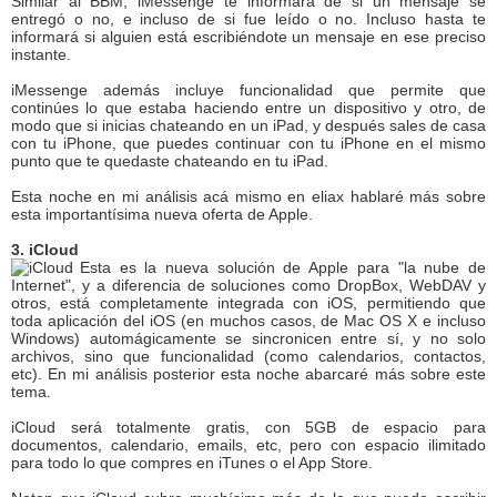
Similar al BBM, iMessenge te informará de si un mensaje se
entregó o no, e incluso de si fue leído o no. Incluso hasta te
informará si alguien está escribiéndote un mensaje en ese preciso
instante.
iMessenge además incluye funcionalidad que permite que
continúes lo que estaba haciendo entre un dispositivo y otro, de
modo que si inicias chateando en un iPad, y después sales de casa
con tu iPhone, que puedes continuar con tu iPhone en el mismo
punto que te quedaste chateando en tu iPad.
Esta noche en mi análisis acá mismo en eliax hablaré más sobre
esta importantísima nueva oferta de Apple.
3. iCloud
Esta es la nueva solución de Apple para "la nube de
Internet", y a diferencia de soluciones como DropBox, WebDAV y
otros, está completamente integrada con iOS, permitiendo que
toda aplicación del iOS (en muchos casos, de Mac OS X e incluso
Windows) automágicamente se sincronicen entre sí, y no solo
archivos, sino que funcionalidad (como calendarios, contactos,
etc). En mi análisis posterior esta noche abarcaré más sobre este
tema.
iCloud será totalmente gratis, con 5GB de espacio para
documentos, calendario, emails, etc, pero con espacio ilimitado
para todo lo que compres en iTunes o el App Store.