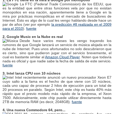
La FTC (
Federal Trade Commission
) de los EEUU, que
es la entidad que entre otras funciones vela por que no existan
monopolios en esa nación, aparentemente tiene a Google en la
mira por prácticas monopólicas en el mercado de buscadores de
Internet. Esto es algo de lo cual les vengo hablando desde hace un
par de años (ver por ejemplo
la predicción #8 realizada en el 2009
para el 2010
).
fuente
2. Google Music en la Nube es real
Desde hace varios meses les vengo trayendo los
rumores de que Google lanzará un servicio de música alojada en la
nube de Internet. Pues unos afortunados no solo descubrieron que
es cierto, sino que pudieron jugar con el servicio brevemente, el
cual es bastante similar al
Amazon Cloud Player
. Noten que todavía
nada es oficial y que nadie sabe la fecha de salida de este servicio.
fuente
3. Intel lanza CPU con 10 núcleos
Intel recientemente anunció un nuevo procesador Xeon E7
cuyo salto a la fama es el hecho de que viene con 10 núcleos,
cada uno capaz de procesar 2 hilos de ejecución para un total de
20 procesos en paralelo. Según Intel, este chip es hasta 40% más
rápido que el previo modelo más rápido de la empresa, el Xeon
7500. Adicionalmente, este chip puede utilizar directamente hasta
2TB de memoria RAM (es decir, 2048GB).
fuente
4. Una nueva Commodore 64, pero...
Mi primera computadora de escritorio fue una