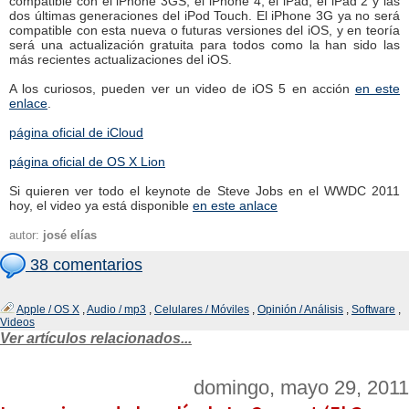
compatible con el iPhone 3GS, el iPhone 4, el iPad, el iPad 2 y las
dos últimas generaciones del iPod Touch. El iPhone 3G ya no será
compatible con esta nueva o futuras versiones del iOS, y en teoría
será una actualización gratuita para todos como la han sido las
más recientes actualizaciones del iOS.
A los curiosos, pueden ver un video de iOS 5 en acción
en este
enlace
.
página oficial de iCloud
página oficial de OS X Lion
Si quieren ver todo el keynote de Steve Jobs en el WWDC 2011
hoy, el video ya está disponible
en este anlace
autor:
josé elías
38 comentarios
Apple / OS X
,
Audio / mp3
,
Celulares / Móviles
,
Opinión / Análisis
,
Software
,
Videos
Ver artículos relacionados...
domingo, mayo 29, 2011