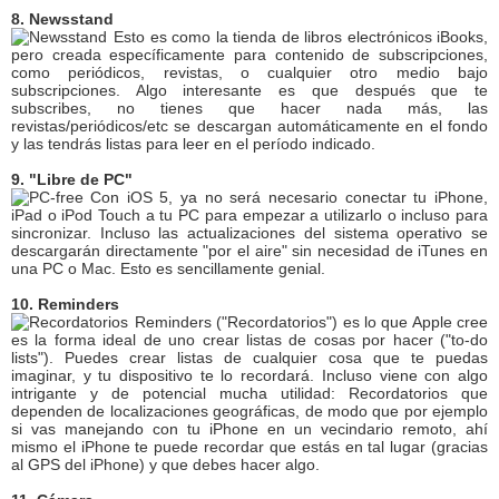
8. Newsstand
Esto es como la tienda de libros electrónicos iBooks,
pero creada específicamente para contenido de subscripciones,
como periódicos, revistas, o cualquier otro medio bajo
subscripciones. Algo interesante es que después que te
subscribes, no tienes que hacer nada más, las
revistas/periódicos/etc se descargan automáticamente en el fondo
y las tendrás listas para leer en el período indicado.
9. "Libre de PC"
Con iOS 5, ya no será necesario conectar tu iPhone,
iPad o iPod Touch a tu PC para empezar a utilizarlo o incluso para
sincronizar. Incluso las actualizaciones del sistema operativo se
descargarán directamente "por el aire" sin necesidad de iTunes en
una PC o Mac. Esto es sencillamente genial.
10. Reminders
Reminders ("Recordatorios") es lo que Apple cree
es la forma ideal de uno crear listas de cosas por hacer ("to-do
lists"). Puedes crear listas de cualquier cosa que te puedas
imaginar, y tu dispositivo te lo recordará. Incluso viene con algo
intrigante y de potencial mucha utilidad: Recordatorios que
dependen de localizaciones geográficas, de modo que por ejemplo
si vas manejando con tu iPhone en un vecindario remoto, ahí
mismo el iPhone te puede recordar que estás en tal lugar (gracias
al GPS del iPhone) y que debes hacer algo.