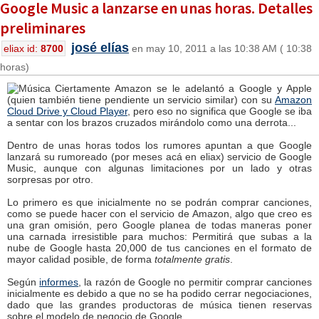
Google Music a lanzarse en unas horas. Detalles
preliminares
josé elías
eliax id:
8700
en may 10, 2011 a las 10:38 AM ( 10:38
horas)
Ciertamente Amazon se le adelantó a Google y Apple
(quien también tiene pendiente un servicio similar) con su
Amazon
Cloud Drive y Cloud Player
, pero eso no significa que Google se iba
a sentar con los brazos cruzados mirándolo como una derrota...
Dentro de unas horas todos los rumores apuntan a que Google
lanzará su rumoreado (por meses acá en eliax) servicio de Google
Music, aunque con algunas limitaciones por un lado y otras
sorpresas por otro.
Lo primero es que inicialmente no se podrán comprar canciones,
como se puede hacer con el servicio de Amazon, algo que creo es
una gran omisión, pero Google planea de todas maneras poner
una carnada irresistible para muchos: Permitirá que subas a la
nube de Google hasta 20,000 de tus canciones en el formato de
mayor calidad posible, de forma
totalmente gratis
.
Según
informes
, la razón de Google no permitir comprar canciones
inicialmente es debido a que no se ha podido cerrar negociaciones,
dado que las grandes productoras de música tienen reservas
sobre el modelo de negocio de Google.