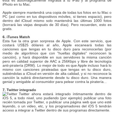
esta es automágicamente migrada a tu iPad y al programa de
iPhoto en tu Mac.
Apple siempre mantendrá una copia de todas tus fotos en tu Mac o
PC (así como en tus dispositivos móviles, si tienes espacio), pero
dentro del iCloud mismo solo mantendrá las últimas 1000 fotos
(borrará las viejas después de 30 días). Pero recuerden, esto es
gratis.
6. iTunes Match
Esta fue la otra gran sorpresa de Apple. Con este servicio, que
costará US$25 dólares al año, Apple escaneará todas las
canciones que tengas en tu disco duro para reconocerlas (por
medio de algoritmos que con "huellas digitales" reconocen la
canción), y hará disponible en sus servidores la misma canción
pero en calidad superior de AAC a 256Kbps y libre de tecnología
anti-piratería (DRM). Lo mejor de todo es que Apple incluso hará lo
mismo con canciones pirateadas que tengas en tu disco duro,
subiéndolas a iCloud en versión de alta calidad, y si no reconoce la
canción la subirá directamente desde tu disco duro. Una manera
genial y amigable al consumidor para pelear contra la piratería...
7. Twitter integrado
Twitter ahora estará integrado íntimamente dentro de
iOS 5, a todo nivel, uno pudiendo (por ejemplo) publicar una foto
recién tomada por Twitter, o publicar una página web que uno esté
leyendo, o un video, etc, y los programadores del iOS 5 tendrán
acceso a integrar a Twitter dentro de sus programas directamente.