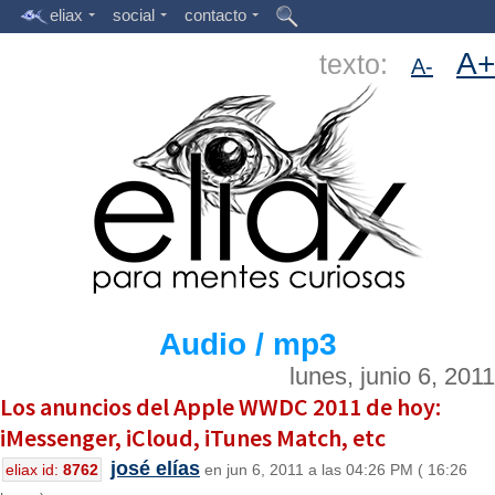
eliax
social
contacto
A+
texto:
A-
Audio / mp3
lunes, junio 6, 2011
Los anuncios del Apple WWDC 2011 de hoy:
iMessenger, iCloud, iTunes Match, etc
josé elías
eliax id:
8762
en jun 6, 2011 a las 04:26 PM ( 16:26