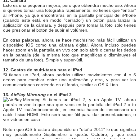
11. Cámara
Esto es una pequeña mejora, pero que obtendrá mucho uso: Ahora
si quieres tomar una fotografía rápidamente, no tienes que "entrar"
al iPhone, ya que encontrarás en la pantalla principal del iPhone
(cuando este está en modo "cerrado") un botón para lanzar la
aplicación de la cámara, y después para tomar la foto solo tienes
que presionar el botón de subir el volúmen.
En otras palabras, ahora se hace muchísimo más fácil utilizar un
dispositivo iOS como una cámara digital. Ahora incluso puedes
hacer zoom en la pantalla en vivo con solo abrir o cerrar los dedos
en la pantalla (de la misma foto que magnificas o disminuyes el
tamaño de una foto). Simple y super-útil.
12. Gestos de multi-tarea para el iPad
Si tienes un iPad, ahora podrás utilizar movimientos con 4 o 5
dedos para cambiar entre una aplicación y otra, y para ver las
comunicaciones corriendo en el fondo, similar a OS X Lion.
13.
AirPlay Mirroring
en el iPad 2
Si tienes un iPad 2, y un Apple TV, ahora
podrás enviar lo que sea que veas en la pantalla del iPad 2 a tu
Apple TV, inalámbricamente, en esencia haciendo innecesario un
cable físico HDMI. Esto será super útil para dar presentaciones, o
ver videos en casa.
Noten que iOS 5 estará disponible en "otoño 2011" lo que significa
muy posiblemente Septiembre o quizás Octubre, y que será