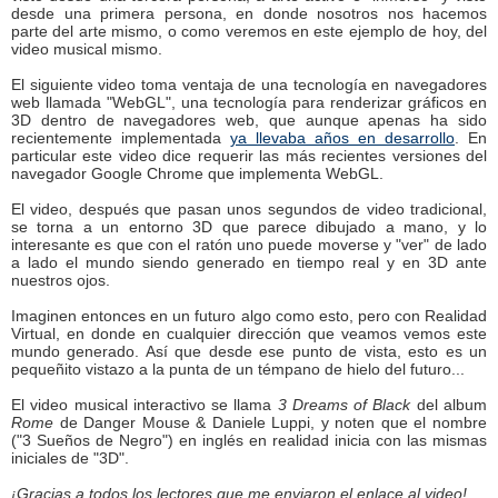
desde una primera persona, en donde nosotros nos hacemos
parte del arte mismo, o como veremos en este ejemplo de hoy, del
video musical mismo.
El siguiente video toma ventaja de una tecnología en navegadores
web llamada "WebGL", una tecnología para renderizar gráficos en
3D dentro de navegadores web, que aunque apenas ha sido
recientemente implementada
ya llevaba años en desarrollo
. En
particular este video dice requerir las más recientes versiones del
navegador Google Chrome que implementa WebGL.
El video, después que pasan unos segundos de video tradicional,
se torna a un entorno 3D que parece dibujado a mano, y lo
interesante es que con el ratón uno puede moverse y "ver" de lado
a lado el mundo siendo generado en tiempo real y en 3D ante
nuestros ojos.
Imaginen entonces en un futuro algo como esto, pero con Realidad
Virtual, en donde en cualquier dirección que veamos vemos este
mundo generado. Así que desde ese punto de vista, esto es un
pequeñito vistazo a la punta de un témpano de hielo del futuro...
El video musical interactivo se llama
3 Dreams of Black
del album
Rome
de Danger Mouse & Daniele Luppi, y noten que el nombre
("3 Sueños de Negro") en inglés en realidad inicia con las mismas
iniciales de "3D".
¡Gracias a todos los lectores que me enviaron el enlace al video!