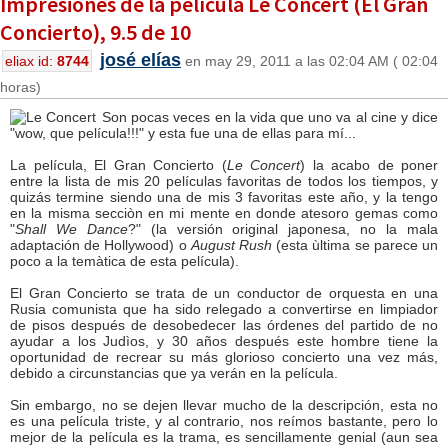
Impresiones de la película Le Concert (El Gran
Concierto), 9.5 de 10
josé elías
eliax id:
8744
en may 29, 2011 a las 02:04 AM ( 02:04
horas)
Son pocas veces en la vida que uno va al cine y dice
"wow, que película!!!" y esta fue una de ellas para mí...
La película, El Gran Concierto (
Le Concert
) la acabo de poner
entre la lista de mis 20 películas favoritas de todos los tiempos, y
quizás termine siendo una de mis 3 favoritas este año, y la tengo
en la misma secciòn en mi mente en donde atesoro gemas como
"
Shall We Dance
?" (la versión original japonesa, no la mala
adaptación de Hollywood) o
August Rush
(esta ùltima se parece un
poco a la temàtica de esta película).
El Gran Concierto se trata de un conductor de orquesta en una
Rusia comunista que ha sido relegado a convertirse en limpiador
de pisos después de desobedecer las órdenes del partido de no
ayudar a los Judìos, y 30 años después este hombre tiene la
oportunidad de recrear su más glorioso concierto una vez más,
debido a circunstancias que ya verán en la película.
Sin embargo, no se dejen llevar mucho de la descripción, esta no
es una película triste, y al contrario, nos reímos bastante, pero lo
mejor de la película es la trama, es sencillamente genial (aun sea