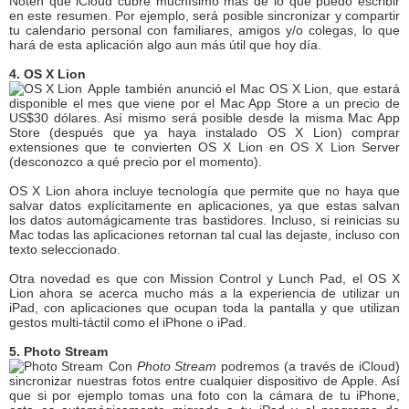
Noten que iCloud cubre muchísimo más de lo que puedo escribir
en este resumen. Por ejemplo, será posible sincronizar y compartir
tu calendario personal con familiares, amigos y/o colegas, lo que
hará de esta aplicación algo aun más útil que hoy día.
4. OS X Lion
Apple también anunció el Mac OS X Lion, que estará
disponible el mes que viene por el Mac App Store a un precio de
US$30 dólares. Así mismo será posible desde la misma Mac App
Store (después que ya haya instalado OS X Lion) comprar
extensiones que te convierten OS X Lion en OS X Lion Server
(desconozco a qué precio por el momento).
OS X Lion ahora incluye tecnología que permite que no haya que
salvar datos explícitamente en aplicaciones, ya que estas salvan
los datos automágicamente tras bastidores. Incluso, si reinicias su
Mac todas las aplicaciones retornan tal cual las dejaste, incluso con
texto seleccionado.
Otra novedad es que con Mission Control y Lunch Pad, el OS X
Lion ahora se acerca mucho más a la experiencia de utilizar un
iPad, con aplicaciones que ocupan toda la pantalla y que utilizan
gestos multi-táctil como el iPhone o iPad.
5. Photo Stream
Con
Photo Stream
podremos (a través de iCloud)
sincronizar nuestras fotos entre cualquier dispositivo de Apple. Así
que si por ejemplo tomas una foto con la cámara de tu iPhone,