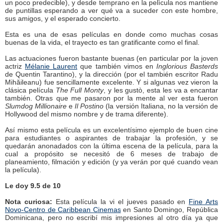
un poco predecible), y desde temprano en la pelìcula nos mantiene
de puntillas esperando a ver qué va a suceder con este hombre,
sus amigos, y el esperado concierto.
Esta es una de esas películas en donde como muchas cosas
buenas de la vida, el trayecto es tan gratificante como el final.
Las actuaciones fueron bastante buenas (en particular por la joven
actriz
Mélanie Laurent
que también vimos en
Inglorious Basterds
de Quentin Tarantino), y la dirección (por el también escritor Radu
Mihăileanu) fue sencillamente excelente. Y si algunas vez vieron la
clásica película
The Full Monty
, y les gustò, esta les va a encantar
también. Otras que me pasaron por la mente al ver esta fueron
Slumdog Millionaire
e
Il Postino
(la versión Italiana, no la versión de
Hollywood del mismo nombre y de trama diferente).
Así mismo esta película es un excelentísimo ejemplo de buen cine
para estudiantes o aspirantes de trabajar la profesión, y se
quedarán anonadados con la última escena de la película, para la
cual a propósito se necesitó de 6 meses de trabajo de
planeamiento, filmación y edición (y ya verán por qué cuando vean
la película).
Le doy 9.5 de 10
Nota curiosa:
Esta película la vi el jueves pasado en
Fine Arts
Novo-Centro de Caribbean Cinemas
en Santo Domingo, República
Dominicana, pero no escribí mis impresiones al otro día ya que