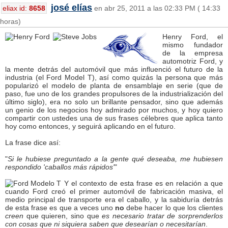
josé elías
eliax id:
8658
en abr 25, 2011 a las 02:33 PM ( 14:33
horas)
Henry Ford, el
mismo fundador
de la empresa
automotriz Ford, y
la mente detrás del automóvil que más influenció el futuro de la
industria (el Ford Model T), así como quizás la persona que más
popularizó el modelo de planta de ensamblaje en serie (que de
paso, fue uno de los grandes propulsores de la industrialización del
último siglo), era no solo un brillante pensador, sino que además
un genio de los negocios hoy admirado por muchos, y hoy quiero
compartir con ustedes una de sus frases célebres que aplica tanto
hoy como entonces, y seguirá aplicando en el futuro.
La frase dice así:
"
Si le hubiese preguntado a la gente qué deseaba, me hubiesen
respondido 'caballos más rápidos'
"
Y el contexto de esta frase es en relación a que
cuando Ford creó el primer automóvil de fabricación masiva, el
medio principal de transporte era el caballo, y la sabiduría detrás
de esta frase es que a veces uno
no
debe hacer lo que los clientes
creen
que quieren, sino que
es necesario tratar de sorprenderlos
con cosas que ni siquiera saben que desearían o necesitarían
.