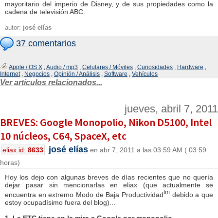
mayoritario del imperio de Disney, y de sus propiedades como la
cadena de televisión ABC.
autor:
josé elías
37 comentarios
Apple / OS X
,
Audio / mp3
,
Celulares / Móviles
,
Curiosidades
,
Hardware
,
Internet
,
Negocios
,
Opinión / Análisis
,
Software
,
Vehículos
Ver artículos relacionados...
jueves, abril 7, 2011
BREVES: Google Monopolio, Nikon D5100, Intel
10 núcleos, C64, SpaceX, etc
josé elías
eliax id:
8633
en abr 7, 2011 a las 03:59 AM ( 03:59
horas)
Hoy los dejo con algunas breves de días recientes que no quería
dejar pasar sin mencionarlas en eliax (que actualmente se
tm
encuentra en extremo Modo de Baja Productividad
debido a que
estoy ocupadísimo fuera del blog)...
1. La FTC tiene en la mira a Google por monopolio