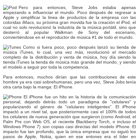
Pero para entonces, Steve Jobs estaba apenas
empezando a influenciar el mundo. Poco después de regresar a
Apple y simplificar la linea de productos de la empresa con las
coloridas iMacs, su próxima gran movida fue la creación el iPod, el
cual no solo revolucionó la industria de la música portátil, sino que
desterró al popular Walkman de Sony del escenario,
conviertiéndose en el reproductor de música #1 de todo el mundo.
Como si fuera poco, poco después lanzó su tienda de
música iTunes, lo cual, una vez más, revolucionó el mercado
completo de la distribución y venta de música, hoy día siendo la
tienda iTunes la tienda de música más grande del mundo, y siendo
el modelo a seguir por toda la competencia.
Para entonces, muchos dirían que las contribuciones de este
hombre ya era casi sobrehumanas, pero una vez, Steve Jobs tenía
otra carta bajo la manga: El iPhone.
El iPhone fue un hito en la historia de la comunicación
personal, dejando detrás todo un paradigma de "celulares" y
popularizando el género de "celulares inteligentes". El iPhone
impactó a un nivel tal, que posteriormente casi el 100% de todos
los celulares de nueva generación que surgieron (como Android, el
Palm Pre con Web OS, el reciente Blackberry Torch, o incluso el
Windows Phone 7) son copias casi directas del modelo iPhone. El
impacto fue tan profundo, que la única empresa que no siguió los
pasos de Apple, Nokia, quien en ese entones era el líder en