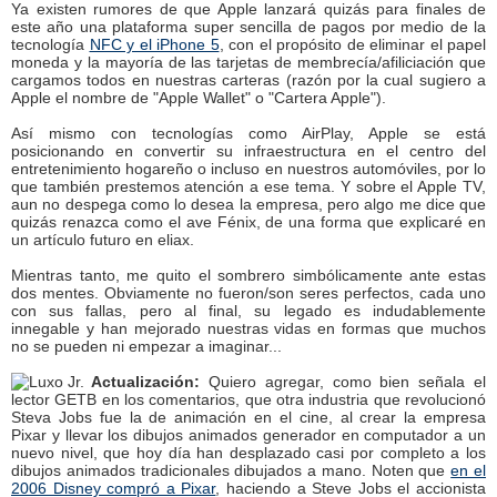
Ya existen rumores de que Apple lanzará quizás para finales de
este año una plataforma super sencilla de pagos por medio de la
tecnología
NFC y el iPhone 5
, con el propósito de eliminar el papel
moneda y la mayoría de las tarjetas de membrecía/afiliciación que
cargamos todos en nuestras carteras (razón por la cual sugiero a
Apple el nombre de "Apple Wallet" o "Cartera Apple").
Así mismo con tecnologías como AirPlay, Apple se está
posicionando en convertir su infraestructura en el centro del
entretenimiento hogareño o incluso en nuestros automóviles, por lo
que también prestemos atención a ese tema. Y sobre el Apple TV,
aun no despega como lo desea la empresa, pero algo me dice que
quizás renazca como el ave Fénix, de una forma que explicaré en
un artículo futuro en eliax.
Mientras tanto, me quito el sombrero simbólicamente ante estas
dos mentes. Obviamente no fueron/son seres perfectos, cada uno
con sus fallas, pero al final, su legado es indudablemente
innegable y han mejorado nuestras vidas en formas que muchos
no se pueden ni empezar a imaginar...
Actualización:
Quiero agregar, como bien señala el
lector GETB en los comentarios, que otra industria que revolucionó
Steva Jobs fue la de animación en el cine, al crear la empresa
Pixar y llevar los dibujos animados generador en computador a un
nuevo nivel, que hoy día han desplazado casi por completo a los
dibujos animados tradicionales dibujados a mano. Noten que
en el
2006 Disney compró a Pixar
, haciendo a Steve Jobs el accionista