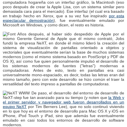
computadora hogareña con un interfaz gráfico, la Macintosh (eso
poco después de crear la Apple Lisa, con un sistema similar pero
demasiada cara para el mercado). Ese interfaz (el cual era basado
en trabajo hecho en Xerox, que a su vez fue inspirado
por esta
espectacular demostración
), fue eventualmente emulado por
Microsoft en Windows, y como dicen, el resto es historia.
Años después, al haber sido despedido de Apple por el
mismo Gerente General de Apple que él mismo contrató, Jobs
fundó la empresa NeXT, en donde él mismo lideró la creación del
sistema de visualización de pantallas orientado a objetos y
vectoriales que eventualmente serían la base de muchos sistemas
modernos (como el mismo sistema basado en PostScript y PDF de
OS X), así como fue quien personalmente impulsó el desarrollo de
los sistemas modernos de fuentes ("letras") modernas a
computadoras. Antes de esto, texto en pantallas era casi
universalmente mono-espaciado, es decir, todas las letras eran del
mismo tamaño, pero con este desarrollo se hizo común el traer la
versatilidad del texto impreso a pantallas de computadoras.
De paso, el desarrollo del entorno de desarrollo de
NeXT-step fue tan avanzado para su tiempo (y noten que
la Web y
el primer servidor y navegador web fueron desarrollados en un
equipo NeXT
por Tim Berners Lee), que no solo continuó viviendo
en lo que hoy es el entorno de desarrollo para Mac OS X y iOS en
iPhone, iPod Touch y iPad, sino que además fue eventualmente
emulado en casi todos los entornos de desarrollo de software
modernos.