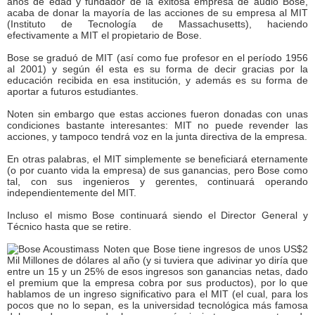
años de edad y fundador de la exitosa empresa de audio Bose,
acaba de donar la mayoría de las acciones de su empresa al MIT
(Instituto de Tecnología de Massachusetts), haciendo
efectivamente a MIT el propietario de Bose.
Bose se graduó de MIT (así como fue profesor en el período 1956
al 2001) y según él esta es su forma de decir gracias por la
educación recibida en esa institución, y además es su forma de
aportar a futuros estudiantes.
Noten sin embargo que estas acciones fueron donadas con unas
condiciones bastante interesantes: MIT no puede revender las
acciones, y tampoco tendrá voz en la junta directiva de la empresa.
En otras palabras, el MIT simplemente se beneficiará eternamente
(o por cuanto vida la empresa) de sus ganancias, pero Bose como
tal, con sus ingenieros y gerentes, continuará operando
independientemente del MIT.
Incluso el mismo Bose continuará siendo el Director General y
Técnico hasta que se retire.
Noten que Bose tiene ingresos de unos US$2
Mil Millones de dólares al año (y si tuviera que adivinar yo diría que
entre un 15 y un 25% de esos ingresos son ganancias netas, dado
el premium que la empresa cobra por sus productos), por lo que
hablamos de un ingreso significativo para el MIT (el cual, para los
pocos que no lo sepan, es la universidad tecnológica más famosa