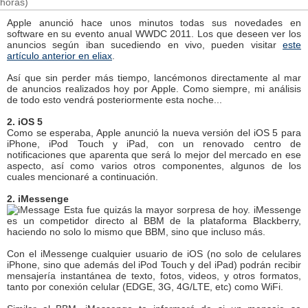
horas)
Apple anunció hace unos minutos todas sus novedades en
software en su evento anual WWDC 2011. Los que deseen ver los
anuncios según iban sucediendo en vivo, pueden visitar
este
artículo anterior en eliax
.
Así que sin perder más tiempo, lancémonos directamente al mar
de anuncios realizados hoy por Apple. Como siempre, mi análisis
de todo esto vendrá posteriormente esta noche...
2. iOS 5
Como se esperaba, Apple anunció la nueva versión del iOS 5 para
iPhone, iPod Touch y iPad, con un renovado centro de
notificaciones que aparenta que será lo mejor del mercado en ese
aspecto, así como varios otros componentes, algunos de los
cuales mencionaré a continuación.
2. iMessenge
Esta fue quizás la mayor sorpresa de hoy. iMessenge
es un competidor directo al BBM de la plataforma Blackberry,
haciendo no solo lo mismo que BBM, sino que incluso más.
Con el iMessenge cualquier usuario de iOS (no solo de celulares
iPhone, sino que además del iPod Touch y del iPad) podrán recibir
mensajería instantánea de texto, fotos, videos, y otros formatos,
tanto por conexión celular (EDGE, 3G, 4G/LTE, etc) como WiFi.