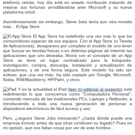
telefonía celular, hoy día está en estado moribundo tratando de
mejorar sus fortunas arrodillándose ante Microsoft y su nueva
plataforma móvil.
Asombrosamente sin embargo, Steve Jobs tenía aun otra movida
más... El App Store.
El App Store ha redefinido una vez más lo que los
consumidores esperan de sus equipos. Con el App Store (o Tienda
de Aplicaciones), desaparece por completo el modelo de uno tener
que buscar en tiendas físicas o en distintas páginas de Internet las
aplicaciones que uno deseaba. Ahora con el concepto de un App
Store se tiene un lugar centralizado para la búsqueda,
investigación, compra, descarga, instalación y actualización de
aplicaciones, y de una forma segura. Este modelo ha sido tan
exitoso, que una vez más, ha sido copiado por Google, Microsoft,
Nokia, RIM/Blackberry, HP/Palm, y otros.
Y en la actualidad el iPad (
leer mi editorial al respecto
) está
redefiniendo lo que conocemos como "Computadora Personal",
comiendo mercado de las tradicionales PCs, Laptops y Netbooks, e
introduciendo a toda una nueva generación de personas a
dispositivos electrónicos de fácil acceso y uso.
Pero, ¿seguirá Steve Jobs innovando? ¿hasta dónde puede una
empresa innovar antes de que otras continúen su legado? Pues en
mi opinión, aun nos faltan cosas por ver de este hombre...