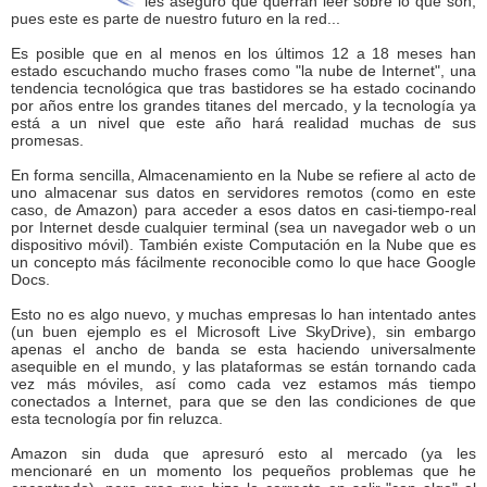
les aseguro que querrán leer sobre lo que son,
pues este es parte de nuestro futuro en la red...
Es posible que en al menos en los últimos 12 a 18 meses han
estado escuchando mucho frases como "la nube de Internet", una
tendencia tecnológica que tras bastidores se ha estado cocinando
por años entre los grandes titanes del mercado, y la tecnología ya
está a un nivel que este año hará realidad muchas de sus
promesas.
En forma sencilla, Almacenamiento en la Nube se refiere al acto de
uno almacenar sus datos en servidores remotos (como en este
caso, de Amazon) para acceder a esos datos en casi-tiempo-real
por Internet desde cualquier terminal (sea un navegador web o un
dispositivo móvil). También existe Computación en la Nube que es
un concepto más fácilmente reconocible como lo que hace Google
Docs.
Esto no es algo nuevo, y muchas empresas lo han intentado antes
(un buen ejemplo es el Microsoft Live SkyDrive), sin embargo
apenas el ancho de banda se esta haciendo universalmente
asequible en el mundo, y las plataformas se están tornando cada
vez más móviles, así como cada vez estamos más tiempo
conectados a Internet, para que se den las condiciones de que
esta tecnología por fin reluzca.
Amazon sin duda que apresuró esto al mercado (ya les
mencionaré en un momento los pequeños problemas que he