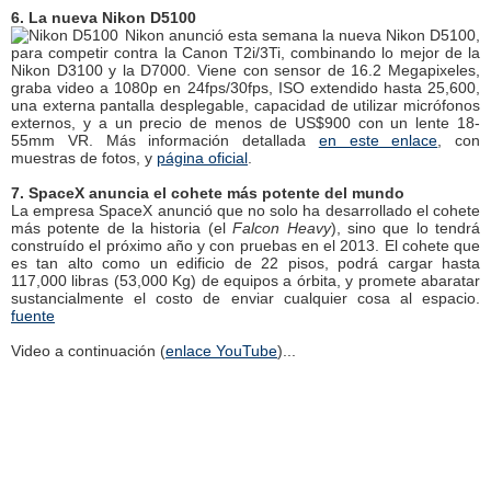
6. La nueva Nikon D5100
Nikon anunció esta semana la nueva Nikon D5100,
para competir contra la Canon T2i/3Ti, combinando lo mejor de la
Nikon D3100 y la D7000. Viene con sensor de 16.2 Megapixeles,
graba video a 1080p en 24fps/30fps, ISO extendido hasta 25,600,
una externa pantalla desplegable, capacidad de utilizar micrófonos
externos, y a un precio de menos de US$900 con un lente 18-
55mm VR. Más información detallada
en este enlace
, con
muestras de fotos, y
página oficial
.
7. SpaceX anuncia el cohete más potente del mundo
La empresa SpaceX anunció que no solo ha desarrollado el cohete
más potente de la historia (el
Falcon Heavy
), sino que lo tendrá
construído el próximo año y con pruebas en el 2013. El cohete que
es tan alto como un edificio de 22 pisos, podrá cargar hasta
117,000 libras (53,000 Kg) de equipos a órbita, y promete abaratar
sustancialmente el costo de enviar cualquier cosa al espacio.
fuente
Video a continuación (
enlace YouTube
)...