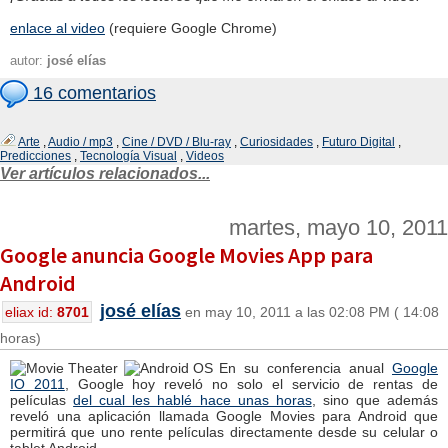
enlace al video
(requiere Google Chrome)
autor:
josé elías
16 comentarios
Arte
,
Audio / mp3
,
Cine / DVD / Blu-ray
,
Curiosidades
,
Futuro Digital
,
Predicciones
,
Tecnología Visual
,
Videos
Ver artículos relacionados...
martes, mayo 10, 2011
Google anuncia Google Movies App para
Android
josé elías
eliax id:
8701
en may 10, 2011 a las 02:08 PM ( 14:08
horas)
En su conferencia anual
Google
IO 2011
, Google hoy reveló no solo el servicio de rentas de
películas
del cual les hablé hace unas horas
, sino que además
reveló una aplicación llamada Google Movies para Android que
permitirá que uno rente películas directamente desde su celular o