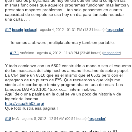
que muchos programas de hoy en dia que en teoria cumplen las
mismas funciones que aquellos programas funcionan mas lentos y
presentan mayores problemas... tan solo pensemos en cuanta
capacidad de computo se usa hoy en dia para tan solo redactar
una carta . . .
#17
trecetp
(
enlace
) - agosto 4, 2012 - 01:31 PM (13:31 horas) (
responder
)
Tenemos a abiword, multiplataforma y tambien portable.
#17.1
Anónimo - agosto 4, 2012 - 11:48 PM (23:48 horas) (
responder
)
Y todo comienzo con un 6502 construido a mano o sea el esquema
de las mascaras del chip hechos a mano literalmente sobre papel.
La C64 tiene un 6510 que es el mismo que el 6502 pero con el
agregado de un puerto de E/S. Que recuerdos y que viejo me
siento al recordar que tenia y programaba en una de esas. Los
famosos DATA 20,100,45,xx,xx,.... interminables.
Aquí dejo una página en la cual se ve un poco de historia y de
ingeniería inversa.
http://visual6502.org/
Que foto ilustra esa pagina!!
#18
IvaN - agosto 5, 2012 - 12:54 AM (00:54 horas) (
responder
)
gran maquina;pero creo que mas me marco el sinclair zx-81.