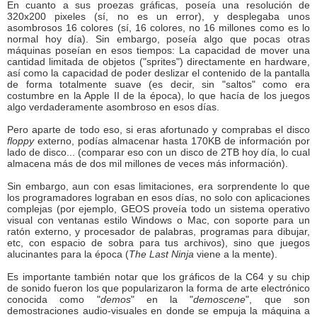
En cuanto a sus proezas gráficas, poseía una resolución de
320x200 pixeles (sí, no es un error), y desplegaba unos
asombrosos 16 colores (sí, 16 colores, no 16 millones como es lo
normal hoy día). Sin embargo, poseía algo que pocas otras
máquinas poseían en esos tiempos: La capacidad de mover una
cantidad limitada de objetos ("sprites") directamente en hardware,
así como la capacidad de poder deslizar el contenido de la pantalla
de forma totalmente suave (es decir, sin "saltos" como era
costumbre en la Apple II de la época), lo que hacía de los juegos
algo verdaderamente asombroso en esos días.
Pero aparte de todo eso, si eras afortunado y comprabas el disco
floppy
externo, podías almacenar hasta 170KB de información por
lado de disco... (comparar eso con un disco de 2TB hoy día, lo cual
almacena más de dos mil millones de veces más información).
Sin embargo, aun con esas limitaciones, era sorprendente lo que
los programadores lograban en esos días, no solo con aplicaciones
complejas (por ejemplo, GEOS proveía todo un sistema operativo
visual con ventanas estilo Windows o Mac, con soporte para un
ratón externo, y procesador de palabras, programas para dibujar,
etc, con espacio de sobra para tus archivos), sino que juegos
alucinantes para la época (
The Last Ninja
viene a la mente).
Es importante también notar que los gráficos de la C64 y su chip
de sonido fueron los que popularizaron la forma de arte electrónico
conocida como "
demos
" en la "
demoscene
", que son
demostraciones audio-visuales en donde se empuja la máquina a