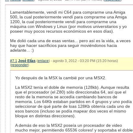
Lamentablemente, vendí mi C64 para comprarme una Amiga
500, la cual posteriormente vendí para comprarme una Amiga
1200, la cual posteriormente vendí para comprarme una
máquina con Windows y Linux (por motivos universitarios y yo
poseer muy pocos recursos económicos en esos días).
Me dolió cada una de esas ventas... pero así es la vida, a veces
hay que hacer sacrificios para seguir moviéndonos hacia
adelante... :)
#7.1
José Elías
(
enlace
) - agosto 3, 2012 - 03:20 PM (15:20 horas)
(
responder
)
Yo después de la MSX la cambié por una MSX2.
La MSX2 tenía el doble de memoria (128kb). Aunque resulta
que el procesador (el Z80) sólo direccionaba 64, así que el
resto de la memoria se accedía cambiando bancos de
memoria. Los 64Kb estaban partidos en 4 grupos y uno podía
seleccionar de qué parte de loas 128Kb obtenía cada uno de
esos bancos (incluso se podía mapear dos veces el mismo
bloque en distintas direcciones).
A demás de eso la MSX2 poseía un procesador de video
mucho mejor, permitiendo 65536 colores! y soportaba el doble