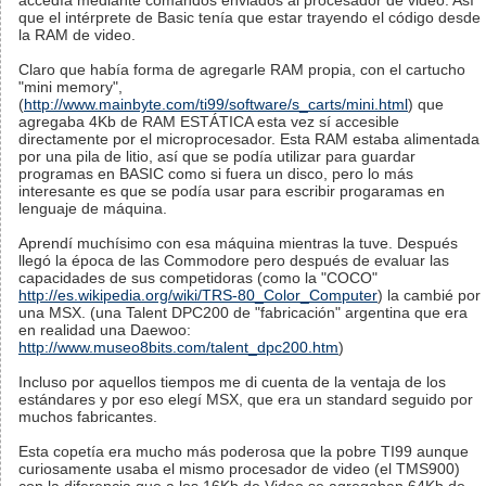
accedía mediante comandos enviados al procesador de video. Así
que el intérprete de Basic tenía que estar trayendo el código desde
la RAM de video.
Claro que había forma de agregarle RAM propia, con el cartucho
"mini memory",
(
http://www.mainbyte.com/ti99/software/s_carts/mini.html
) que
agregaba 4Kb de RAM ESTÁTICA esta vez sí accesible
directamente por el microprocesador. Esta RAM estaba alimentada
por una pila de litio, así que se podía utilizar para guardar
programas en BASIC como si fuera un disco, pero lo más
interesante es que se podía usar para escribir progaramas en
lenguaje de máquina.
Aprendí muchísimo con esa máquina mientras la tuve. Después
llegó la época de las Commodore pero después de evaluar las
capacidades de sus competidoras (como la "COCO"
http://es.wikipedia.org/wiki/TRS-80_Color_Computer
) la cambié por
una MSX. (una Talent DPC200 de "fabricación" argentina que era
en realidad una Daewoo:
http://www.museo8bits.com/talent_dpc200.htm
)
Incluso por aquellos tiempos me di cuenta de la ventaja de los
estándares y por eso elegí MSX, que era un standard seguido por
muchos fabricantes.
Esta copetía era mucho más poderosa que la pobre TI99 aunque
curiosamente usaba el mismo procesador de video (el TMS900)