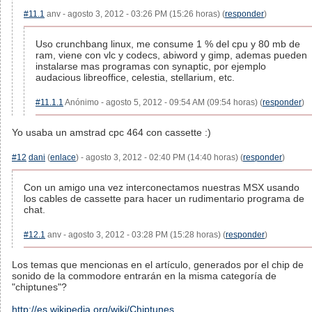
#11.1
anv - agosto 3, 2012 - 03:26 PM (15:26 horas) (
responder
)
Uso crunchbang linux, me consume 1 % del cpu y 80 mb de
ram, viene con vlc y codecs, abiword y gimp, ademas pueden
instalarse mas programas con synaptic, por ejemplo
audacious libreoffice, celestia, stellarium, etc.
#11.1.1
Anónimo - agosto 5, 2012 - 09:54 AM (09:54 horas) (
responder
)
Yo usaba un amstrad cpc 464 con cassette :)
#12
dani
(
enlace
) - agosto 3, 2012 - 02:40 PM (14:40 horas) (
responder
)
Con un amigo una vez interconectamos nuestras MSX usando
los cables de cassette para hacer un rudimentario programa de
chat.
#12.1
anv - agosto 3, 2012 - 03:28 PM (15:28 horas) (
responder
)
Los temas que mencionas en el artículo, generados por el chip de
sonido de la commodore entrarán en la misma categoría de
"chiptunes"?
http://es.wikipedia.org/wiki/Chiptunes