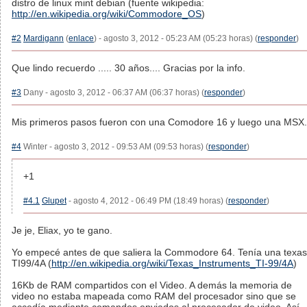
distro de linux mint debian (fuente wikipedia:
http://en.wikipedia.org/wiki/Commodore_OS
)
#2
Mardigann
(
enlace
) - agosto 3, 2012 - 05:23 AM (05:23 horas) (
responder
)
Que lindo recuerdo ..... 30 años.... Gracias por la info.
#3
Dany - agosto 3, 2012 - 06:37 AM (06:37 horas) (
responder
)
Mis primeros pasos fueron con una Comodore 16 y luego una MSX.
#4
Winter - agosto 3, 2012 - 09:53 AM (09:53 horas) (
responder
)
+1
#4.1
Glupet
- agosto 4, 2012 - 06:49 PM (18:49 horas) (
responder
)
Je je, Eliax, yo te gano.
Yo empecé antes de que saliera la Commodore 64. Tenía una texas
TI99/4A (
http://en.wikipedia.org/wiki/Texas_Instruments_TI-99/4A
)
16Kb de RAM compartidos con el Video. A demás la memoria de
video no estaba mapeada como RAM del procesador sino que se