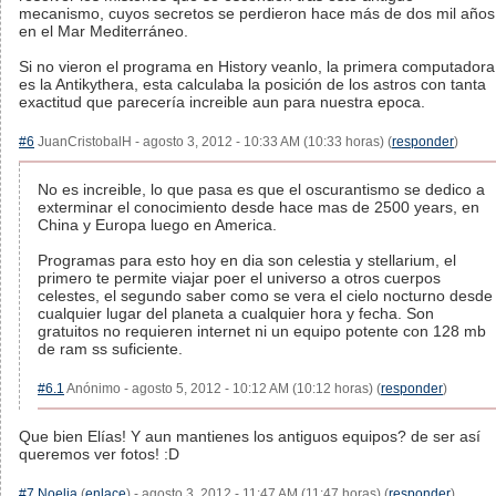
mecanismo, cuyos secretos se perdieron hace más de dos mil años
en el Mar Mediterráneo.
Si no vieron el programa en History veanlo, la primera computadora
es la Antikythera, esta calculaba la posición de los astros con tanta
exactitud que parecería increible aun para nuestra epoca.
#6
JuanCristobalH - agosto 3, 2012 - 10:33 AM (10:33 horas) (
responder
)
No es increible, lo que pasa es que el oscurantismo se dedico a
exterminar el conocimiento desde hace mas de 2500 years, en
China y Europa luego en America.
Programas para esto hoy en dia son celestia y stellarium, el
primero te permite viajar poer el universo a otros cuerpos
celestes, el segundo saber como se vera el cielo nocturno desde
cualquier lugar del planeta a cualquier hora y fecha. Son
gratuitos no requieren internet ni un equipo potente con 128 mb
de ram ss suficiente.
#6.1
Anónimo - agosto 5, 2012 - 10:12 AM (10:12 horas) (
responder
)
Que bien Elías! Y aun mantienes los antiguos equipos? de ser así
queremos ver fotos! :D
#7
Noelia
(
enlace
) - agosto 3, 2012 - 11:47 AM (11:47 horas) (
responder
)