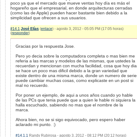
poco ya que el mercado que mueve ventas hoy día es más el
hogareño que el empresarial, en donde arquitecturas cerradas
(como las de Apple) pueden hacer bastante bien debido a la
simplicidad que ofrecen a sus usuarios.
#14.1
José Elías
(
enlace
) - agosto 3, 2012 - 05:05 PM (17:05 horas)
(
responder
)
Gracias por la respuesta Jose.
Pero yo decia sobre la computadora completa o mas bien me
referia a las marcas y modelos de las mismas, que ustedes la
recuerdan y mencionan con mucha facilidad, cosa que hoy dia
se hace un poco mas dificil debido a la gran variedad que
existe dentro de una misma marca, donde un numero de serie
puede cambiar muchas cosas, como explicaste en un post si
mal no recuerdo.
Por poner un ejemplo, de aqui a unos años cuando yo hable
de las PCs que tenia puede que a quien le hable ni siquiera la
halla escuchado, sabiendo no mas que el nombre de la
marca.
Ahora bien, no se si sigo equivocado, pero espero haber
aclarado mi punto. :)
#14.1.1
Randy Rubirosa - agosto 3, 2012 - 08:12 PM (20:12 horas)