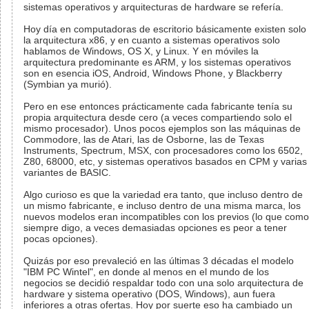
sistemas operativos y arquitecturas de hardware se refería.
Hoy día en computadoras de escritorio básicamente existen solo
la arquitectura x86, y en cuanto a sistemas operativos solo
hablamos de Windows, OS X, y Linux. Y en móviles la
arquitectura predominante es ARM, y los sistemas operativos
son en esencia iOS, Android, Windows Phone, y Blackberry
(Symbian ya murió).
Pero en ese entonces prácticamente cada fabricante tenía su
propia arquitectura desde cero (a veces compartiendo solo el
mismo procesador). Unos pocos ejemplos son las máquinas de
Commodore, las de Atari, las de Osborne, las de Texas
Instruments, Spectrum, MSX, con procesadores como los 6502,
Z80, 68000, etc, y sistemas operativos basados en CPM y varias
variantes de BASIC.
Algo curioso es que la variedad era tanto, que incluso dentro de
un mismo fabricante, e incluso dentro de una misma marca, los
nuevos modelos eran incompatibles con los previos (lo que como
siempre digo, a veces demasiadas opciones es peor a tener
pocas opciones).
Quizás por eso prevaleció en las últimas 3 décadas el modelo
"IBM PC Wintel", en donde al menos en el mundo de los
negocios se decidió respaldar todo con una solo arquitectura de
hardware y sistema operativo (DOS, Windows), aun fuera
inferiores a otras ofertas. Hoy por suerte eso ha cambiado un