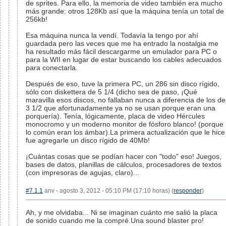
de sprites. Para ello, la memoria de video también era mucho
más grande: otros 128Kb así que la máquina tenía un total de
256kb!
Esa máquina nunca la vendí. Todavía la tengo por ahí
guardada pero las veces que me ha entrado la nostalgia me
ha resultado más fácil descargarme un emulador para PC o
para la WII en lugar de estar buscando los cables adecuados
para conectarla.
Después de eso, tuve la primera PC, un 286 sin disco rígido,
sólo con diskettera de 5 1/4 (dicho sea de paso, ¡Qué
maravilla esos discos, no fallaban nunca a diferencia de los de
3 1/2 que afortunadamente ya no se usan porque eran una
porquería). Tenía, lógicamente, placa de video Hércules
monocromo y un moderno monitor de fósforo blanco! (porque
lo común eran los ámbar).La primera actualización que le hice
fue agregarle un disco rígido de 40Mb!
¡Cuántas cosas que se podían hacer con "todo" eso! Juegos,
bases de datos, planillas de cálculos, procesadores de textos
(con impresoras de agujas, claro)...
#7.1.1
anv - agosto 3, 2012 - 05:10 PM (17:10 horas) (
responder
)
Ah, y me olvidaba... Ni se imaginan cuánto me salió la placa
de sonido cuando me la compré.Una sound blaster pro!