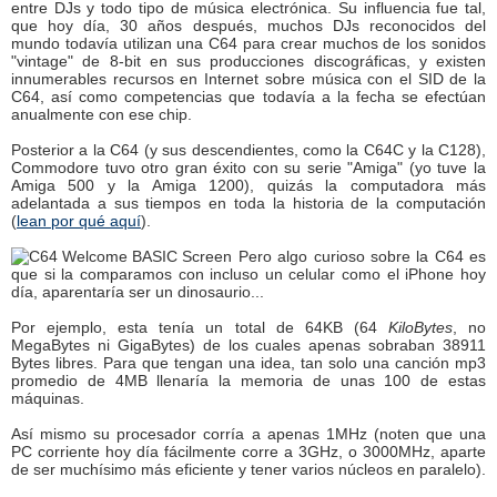
entre DJs y todo tipo de música electrónica. Su influencia fue tal,
que hoy día, 30 años después, muchos DJs reconocidos del
mundo todavía utilizan una C64 para crear muchos de los sonidos
"vintage" de 8-bit en sus producciones discográficas, y existen
innumerables recursos en Internet sobre música con el SID de la
C64, así como competencias que todavía a la fecha se efectúan
anualmente con ese chip.
Posterior a la C64 (y sus descendientes, como la C64C y la C128),
Commodore tuvo otro gran éxito con su serie "Amiga" (yo tuve la
Amiga 500 y la Amiga 1200), quizás la computadora más
adelantada a sus tiempos en toda la historia de la computación
(
lean por qué aquí
).
Pero algo curioso sobre la C64 es
que si la comparamos con incluso un celular como el iPhone hoy
día, aparentaría ser un dinosaurio...
Por ejemplo, esta tenía un total de 64KB (64
KiloBytes
, no
MegaBytes ni GigaBytes) de los cuales apenas sobraban 38911
Bytes libres. Para que tengan una idea, tan solo una canción mp3
promedio de 4MB llenaría la memoria de unas 100 de estas
máquinas.
Así mismo su procesador corría a apenas 1MHz (noten que una
PC corriente hoy día fácilmente corre a 3GHz, o 3000MHz, aparte
de ser muchísimo más eficiente y tener varios núcleos en paralelo).