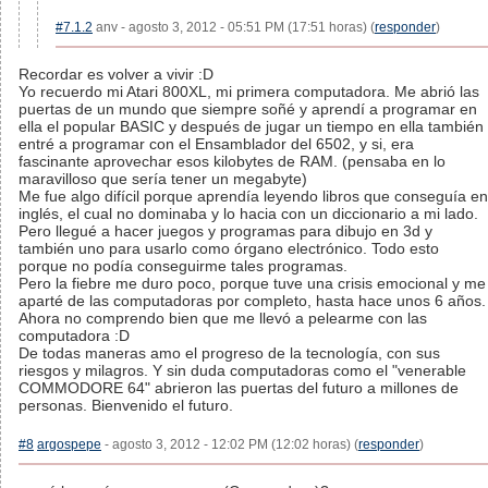
#7.1.2
anv - agosto 3, 2012 - 05:51 PM (17:51 horas) (
responder
)
Recordar es volver a vivir :D
Yo recuerdo mi Atari 800XL, mi primera computadora. Me abrió las
puertas de un mundo que siempre soñé y aprendí a programar en
ella el popular BASIC y después de jugar un tiempo en ella también
entré a programar con el Ensamblador del 6502, y si, era
fascinante aprovechar esos kilobytes de RAM. (pensaba en lo
maravilloso que sería tener un megabyte)
Me fue algo difícil porque aprendía leyendo libros que conseguía en
inglés, el cual no dominaba y lo hacia con un diccionario a mi lado.
Pero llegué a hacer juegos y programas para dibujo en 3d y
también uno para usarlo como órgano electrónico. Todo esto
porque no podía conseguirme tales programas.
Pero la fiebre me duro poco, porque tuve una crisis emocional y me
aparté de las computadoras por completo, hasta hace unos 6 años.
Ahora no comprendo bien que me llevó a pelearme con las
computadora :D
De todas maneras amo el progreso de la tecnología, con sus
riesgos y milagros. Y sin duda computadoras como el "venerable
COMMODORE 64" abrieron las puertas del futuro a millones de
personas. Bienvenido el futuro.
#8
argospepe
- agosto 3, 2012 - 12:02 PM (12:02 horas) (
responder
)