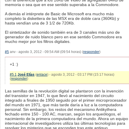
con la diferencia que a los 16Kb de Video se agregaban 64Kb de
memoria o sea que en ese sentido superaba a la Commodore.
A demás el intérprete de Basic de Microsoft era mucho más
completo la diskettera de las MSX era de doble cara (360Kb) y
hasta vendían una de 3 1/2 de 720Kb.
El sintetizador de sonido también era de 3 canales más uno de
generador de ruido blanco pero en ese sentido Commodore era
mucho mejor por los filtros digitales.
#5
anv - agosto 3, 2012 - 09:54 AM (09:54 horas) (
responder
)
+1 :)
#5.1
José Elías
(
enlace
) - agosto 3, 2012 - 03:17 PM (15:17 horas)
(
responder
)
Las semillas de la revolución digital se plantaron con la invención
del transistor en 1947, lo que llevó al nacimiento del circuito
integrado a finales de 1950 seguido por el primer microprocesador
del mundo en 1971, que más tarde daría a luz a la computadora
personal. Sin embargo, los restos del mecanismo Antikythera
fechado entre 150 - 100 AC, marcan, según los arqueólogos, el
nacimiento de la primera computadora del mundo. Ahora un equipo
internacional de investigadores utiliza las últimas tecnologías para
resolver los misterios que se esconden tras este antiguo