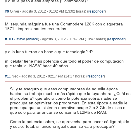
y qué le pasó a esa empresa (Commodore)?
#9
Oliver - agosto 3, 2012 - 01:02 PM (13:02 horas) (
responder
)
Mi segunda máquina fue una Commodere 128K con disquetera
1571...impresionantes recuerdos.
#10
Gustavo
(
enlace
) - agosto 3, 2012 - 01:47 PM (13:47 horas) (
responder
)
y a la luna fueron en base a que tecnología? :P
mi celular tiene mas potencia que todo el poder de computación
que tenia la "NASA" hace 40 años
#11
Neo - agosto 3, 2012 - 02:17 PM (14:17 horas) (
responder
)
Si, y te aseguro que esas computadoras de aquella época
hacían su trabajo mucho más rápido que la tuya ahora. ¿Cuál es
el problema? que ahora como la potencia sobra, nadie se
preocupa en optimizar los programas. En esta época a nadie le
preocupa que un sistema operativo ocupe 2 o 3 Gb de disco ni
que sólo para arrancar se consuma 512Mb de RAM.
Como la potencia sobra, se aprovecha para hacer código rápido
y sucio. Total, si funciona igual quien se va a preocupar?