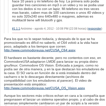
hace 10 years y mi telefono de hoy. La primera solo podia
guardar tres canciones en mp3 o un video y no se podia usar
con los dedos si no con un lapiz. Mi telefono es tres veces
mas barato, caben mas de 100 canciones o unos 40 videos y
no solo 320x240 sino 640x480 o maypres, ademas es
multitactil tiene wifi blutooth y gps.
#1.1.1
Anónimo - agosto 4, 2012 - 10:08 PM (22:08 horas) (
responder
)
Para los que no lo sepan todavía, y después de lo que se ha
promocionado es difícil no saberlo, el C64 volvió a la vida hace
poco, adaptado a los tiempos que corren:
http://www.commodoreusa.net/CUSA_C64.aspx
El hardware es bastante decente, pero no contentos con eso, en
CommodoreUSA adaptaron LMDE para lanzar su propia distro
gnu/linux: Commodore OS Vision. Enfocada a juegos, como no
podía ser de otra manera, y en la que destacan los emuladores de
la casa. El SO varía en función de si está instalado dentro del
cacharro o te lo descargas directamente (archivos de
compatibilidad con los emuladores al parecer). El video de
presentación está simpático:
http://www.commodoreusa.net/CUSA_OS_Vision.aspx
Aunque los sectores más críticos echan en cara a la compañía que
pregonasen el lanzar un sistema operativo propio, y al cabo de dos
semanas simplemente cambiaron un par de scripts a la versión