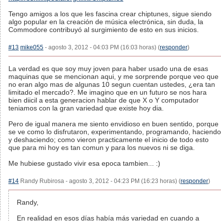
Tengo amigos a los que les fascina crear chiptunes, sigue siendo
algo popular en la creación de música electrónica, sin duda, la
Commodore contribuyó al surgimiento de esto en sus inicios.
#13
mike055
- agosto 3, 2012 - 04:03 PM (16:03 horas) (
responder
)
La verdad es que soy muy joven para haber usado una de esas
maquinas que se mencionan aqui, y me sorprende porque veo que
no eran algo mas de algunas 10 segun cuentan ustedes, ¿era tan
limitado el mercado?. Me imagino que en un futuro se nos hara
bien diicil a esta generacion hablar de que X o Y computador
teniamos con la gran variedad que existe hoy dia.
Pero de igual manera me siento envidioso en buen sentido, porque
se ve como lo disfrutaron, experimentando, programando, haciendo
y deshaciendo; como vieron practicamente el inicio de todo esto
que para mi hoy es tan comun y para los nuevos ni se diga.
Me hubiese gustado vivir esa epoca tambien... :)
#14
Randy Rubirosa - agosto 3, 2012 - 04:23 PM (16:23 horas) (
responder
)
Randy,
En realidad en esos días había más variedad en cuando a