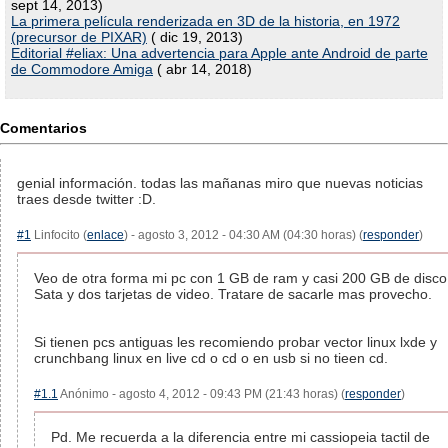
sept 14, 2013)
La primera película renderizada en 3D de la historia, en 1972
(precursor de PIXAR)
( dic 19, 2013)
Editorial #eliax: Una advertencia para Apple ante Android de parte
de Commodore Amiga
( abr 14, 2018)
Comentarios
genial información. todas las mañanas miro que nuevas noticias
traes desde twitter :D.
#1
Linfocito (
enlace
) - agosto 3, 2012 - 04:30 AM (04:30 horas) (
responder
)
Veo de otra forma mi pc con 1 GB de ram y casi 200 GB de disco
Sata y dos tarjetas de video. Tratare de sacarle mas provecho.
Si tienen pcs antiguas les recomiendo probar vector linux lxde y
crunchbang linux en live cd o cd o en usb si no tieen cd.
#1.1
Anónimo - agosto 4, 2012 - 09:43 PM (21:43 horas) (
responder
)
Pd. Me recuerda a la diferencia entre mi cassiopeia tactil de