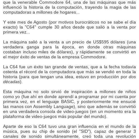
que la venerable Commodore 64, una de las máquinas que más
influenció la historia de la computación, trayendo la magia de las
computadoras a millones de hogares...
Y este mes de Agosto (por motivos burocráticos no se sabe el día
exacto) la "C64" cumple 30 años desde que salió a la venta por
primera vez...
La máquina salió a la venta a un precio de US$595 dólares (una
verdadera ganga para la época, en donde otras máquinas
costaban incluso miles de dólares), y rápidamente se convirtió en
el mejor éxito de ventas de la empresa Commodore.
La C64 fue un éxito tan grande de ventas, que a la fecha todavía
ostenta el récord de la computadora que más se vendió en toda la
historia (para que tengan una idea, estuvo en producción por
dos
décadas
).
Esta máquina no solo sirvió de inspiración a millones de niños
como yo (fue ahí en donde aprendí a programar por mi cuenta por
primera vez, en el lenguaje BASIC, y posteriormente me ensucié
las manos con Assembly Language), sino que además se convirtió
en una verdadera consola de video-juegos (en un momento era la
plataforma de video-juegos más popular del mundo).
Aparte de eso la C64 tuvo una gran influencia en el mundo de la
música, pues su chip de sonido (el "SID"), capaz de generar 3
canales de sonido simultáneamente, creó toda una revolución