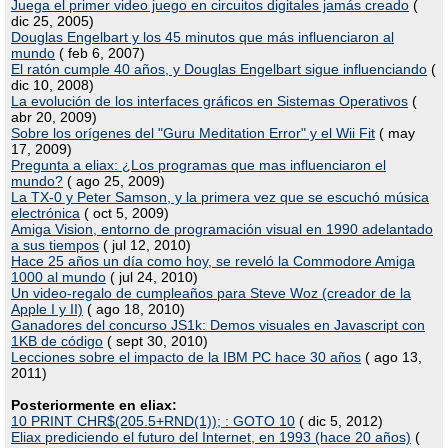
Juega el primer video juego en circuitos digitales jamás creado
(
dic 25, 2005)
Douglas Engelbart y los 45 minutos que más influenciaron al
mundo
( feb 6, 2007)
El ratón cumple 40 años, y Douglas Engelbart sigue influenciando
(
dic 10, 2008)
La evolución de los interfaces gráficos en Sistemas Operativos
(
abr 20, 2009)
Sobre los orígenes del "Guru Meditation Error" y el Wii Fit
( may
17, 2009)
Pregunta a eliax: ¿Los programas que mas influenciaron el
mundo?
( ago 25, 2009)
La TX-0 y Peter Samson, y la primera vez que se escuchó música
electrónica
( oct 5, 2009)
Amiga Vision, entorno de programación visual en 1990 adelantado
a sus tiempos
( jul 12, 2010)
Hace 25 años un día como hoy, se reveló la Commodore Amiga
1000 al mundo
( jul 24, 2010)
Un video-regalo de cumpleaños para Steve Woz (creador de la
Apple I y II)
( ago 18, 2010)
Ganadores del concurso JS1k: Demos visuales en Javascript con
1KB de código
( sept 30, 2010)
Lecciones sobre el impacto de la IBM PC hace 30 años
( ago 13,
2011)
Posteriormente en eliax:
10 PRINT CHR$(205.5+RND(1)); : GOTO 10
( dic 5, 2012)
Eliax prediciendo el futuro del Internet, en 1993 (hace 20 años)
(