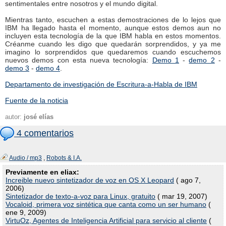
sentimentales entre nosotros y el mundo digital.
Mientras tanto, escuchen a estas demostraciones de lo lejos que
IBM ha llegado hasta el momento, aunque estos demos aun no
incluyen esta tecnología de la que IBM habla en estos momentos.
Créanme cuando les digo que quedarán sorprendidos, y ya me
imagino lo sorprendidos que quedaremos cuando escuchemos
nuevos demos con esta nueva tecnología:
Demo 1
-
demo 2
-
demo 3
-
demo 4
.
Departamento de investigación de Escritura-a-Habla de IBM
Fuente de la noticia
autor:
josé elías
4 comentarios
Audio / mp3
,
Robots & I.A.
Previamente en eliax:
Increible nuevo sintetizador de voz en OS X Leopard
( ago 7,
2006)
Sintetizador de texto-a-voz para Linux, gratuito
( mar 19, 2007)
Vocaloid, primera voz sintética que canta como un ser humano
(
ene 9, 2009)
VirtuOz, Agentes de Inteligencia Artificial para servicio al cliente
(