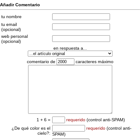
Añadir Comentario
tu nombre
tu email
(opcional)
web personal
(opcional)
en respuesta a...
comentario de
caracteres máximo
1 + 6 =
requerido
(control anti-SPAM)
¿De qué color es el
requerido
(control anti-
cielo?:
SPAM)