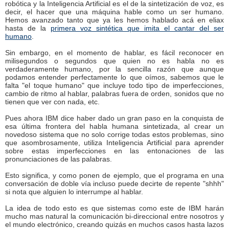
robótica y la Inteligencia Artificial es el de la sintetización de voz, es
decir, el hacer que una máquina hable como un ser humano.
Hemos avanzado tanto que ya les hemos hablado acá en eliax
hasta de la
primera voz sintética que imita el cantar del ser
humano
.
Sin embargo, en el momento de hablar, es fácil reconocer en
milisegundos o segundos que quien no es habla no es
verdaderamente humano, por la sencilla razón que aunque
podamos entender perfectamente lo que oímos, sabemos que le
falta "el toque humano" que incluye todo tipo de imperfecciones,
cambio de ritmo al hablar, palabras fuera de orden, sonidos que no
tienen que ver con nada, etc.
Pues ahora IBM dice haber dado un gran paso en la conquista de
esa última frontera del habla humana sintetizada, al crear un
novedoso sistema que no solo corrige todas estos problemas, sino
que asombrosamente, utiliza Inteligencia Artificial para aprender
sobre estas imperfecciones en las entonaciones de las
pronunciaciones de las palabras.
Esto significa, y como ponen de ejemplo, que el programa en una
conversación de doble vía incluso puede decirte de repente "shhh"
si nota que alguien lo interrumpe al hablar.
La idea de todo esto es que sistemas como este de IBM harán
mucho mas natural la comunicación bi-direccional entre nosotros y
el mundo electrónico, creando quizás en muchos casos hasta lazos