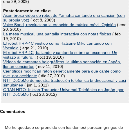
ene 29, 2009)
Posteriormente en eliax:
Asombroso video de robot de Yamaha cantando una canción (con
su propia voz)
( oct 8, 2009)
Voice Band, revoluciona la creación de música móvil. Opinión
( ene
20, 2010)
La mesa musical, una pantalla interactiva con notas físicas
( feb
19, 2010)
El robot HRP-4C vestido como Hatsune Miku cantando con
Vocaloid
( ago 21, 2010)
El robot HRP-4C, bailando y cantando sobre un escenario. Un
vistazo al futuro...
( oct 19, 2010)
Videos de cantantes holográficos, la última sensación en Japón,
llenan conciertos
( nov 11, 2010)
Científicos modifican ratón genéticamente para que cante como
ave, por accidente
( dic 27, 2010)
NTT DoCoMo demuestra traducción telefónica bi-direccional y casi
simultánea
( jun 1, 2011)
GRAN HITO: Inician Traductor Universal Telefónico en Japón, por
NTT DoCoMo
( oct 23, 2012)
Comentarios
Me he quedado sorprendido con los demos/ parecen gringos de