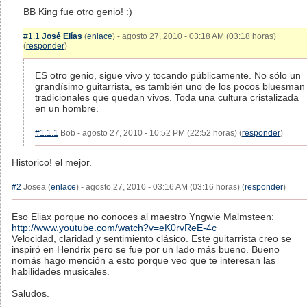
BB King fue otro genio! :)
#1.1
José Elías
(
enlace
) - agosto 27, 2010 - 03:18 AM (03:18 horas)
(
responder
)
ES otro genio, sigue vivo y tocando públicamente. No sólo un
grandísimo guitarrista, es también uno de los pocos bluesman
tradicionales que quedan vivos. Toda una cultura cristalizada
en un hombre.
#1.1.1
Bob - agosto 27, 2010 - 10:52 PM (22:52 horas) (
responder
)
Historico! el mejor.
#2
Josea (
enlace
) - agosto 27, 2010 - 03:16 AM (03:16 horas) (
responder
)
Eso Eliax porque no conoces al maestro Yngwie Malmsteen:
http://www.youtube.com/watch?v=eK0rvReE-4c
Velocidad, claridad y sentimiento clásico. Este guitarrista creo se
inspiró en Hendrix pero se fue por un lado más bueno. Bueno
nomás hago mención a esto porque veo que te interesan las
habilidades musicales.
Saludos.