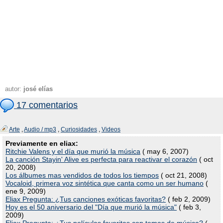
autor:
josé elías
17 comentarios
Arte
,
Audio / mp3
,
Curiosidades
,
Videos
Previamente en eliax:
Ritchie Valens y el día que murió la música
( may 6, 2007)
La canción Stayin' Alive es perfecta para reactivar el corazón
( oct
20, 2008)
Los álbumes mas vendidos de todos los tiempos
( oct 21, 2008)
Vocaloid, primera voz sintética que canta como un ser humano
(
ene 9, 2009)
Eliax Pregunta: ¿Tus canciones exóticas favoritas?
( feb 2, 2009)
Hoy es el 50 aniversario del "Día que murió la música"
( feb 3,
2009)