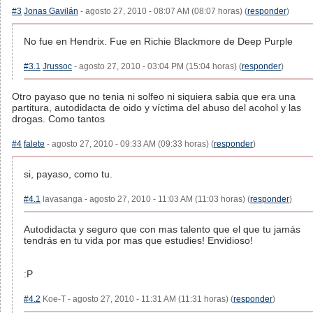
#3
Jonas Gavilán
- agosto 27, 2010 - 08:07 AM (08:07 horas) (
responder
)
No fue en Hendrix. Fue en Richie Blackmore de Deep Purple
#3.1
Jrussoc
- agosto 27, 2010 - 03:04 PM (15:04 horas) (
responder
)
Otro payaso que no tenia ni solfeo ni siquiera sabia que era una
partitura, autodidacta de oido y víctima del abuso del acohol y las
drogas. Como tantos
#4
falete
- agosto 27, 2010 - 09:33 AM (09:33 horas) (
responder
)
si, payaso, como tu.
#4.1
lavasanga - agosto 27, 2010 - 11:03 AM (11:03 horas) (
responder
)
Autodidacta y seguro que con mas talento que el que tu jamás
tendrás en tu vida por mas que estudies! Envidioso!
:P
#4.2
Koe-T - agosto 27, 2010 - 11:31 AM (11:31 horas) (
responder
)