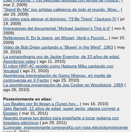
Eliax Pregunta: ¿Tus películas favoritas con temas de música?
(
mar 2, 2009)
"Stand By Me" por artistas callejeros de todo el mundo. Wow...
(
abr 29, 2009)
Un video para alegrar el domingo: "I'll Be There" (Jackson 5)
( jul
19, 2009)
Impresiones del documental "Michael Jackson's This is it"
( nov 8,
2009)
Reflexiones 6: En la ópera, sin Mozart, Verdi o Puccini...
( nov 10,
2009)
Video de Bob Dylan cantando a "Blowin' in the Wind", 1963
( may
26, 2010)
La extraordinaria voz de Jackie Evancho, de 10 años de edad.
Asombroso video
( ago 11, 2010)
El robot HRP-4C vestido como Hatsune Miku cantando con
Vocaloid
( ago 21, 2010)
Asombrosa interpretación de Gamu Nhengu, en medio de
controversia en X Factor
( ago 25, 2010)
La asombrosa presentación de Joe Cocker en Woodstock, 1969
(
ago 26, 2010)
Posteriormente en eliax:
Los Beatles por fin llegan a iTunes hoy...
( nov 16, 2010)
Jake Barnett, 12 años de edad, super genio, planea corregir a
Einstein
( mar 31, 2011)
Aparato mueve tus dedos para enseñarte a tocar guitarra con
impulsos eléctricos
( jun 29, 2011)
iLuminate, impresionante coreografía con ropa electroluminiscente