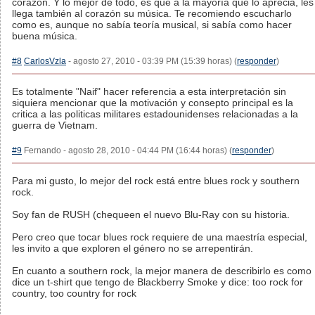
corazón. Y lo mejor de todo, es que a la mayoría que lo aprecia, les
llega también al corazón su música. Te recomiendo escucharlo
como es, aunque no sabía teoría musical, si sabía como hacer
buena música.
#8
CarlosVzla
- agosto 27, 2010 - 03:39 PM (15:39 horas) (
responder
)
Es totalmente "Naif" hacer referencia a esta interpretación sin
siquiera mencionar que la motivación y consepto principal es la
critica a las politicas militares estadounidenses relacionadas a la
guerra de Vietnam.
#9
Fernando - agosto 28, 2010 - 04:44 PM (16:44 horas) (
responder
)
Para mi gusto, lo mejor del rock está entre blues rock y southern
rock.
Soy fan de RUSH (chequeen el nuevo Blu-Ray con su historia.
Pero creo que tocar blues rock requiere de una maestría especial,
les invito a que exploren el género no se arrepentirán.
En cuanto a southern rock, la mejor manera de describirlo es como
dice un t-shirt que tengo de Blackberry Smoke y dice: too rock for
country, too country for rock