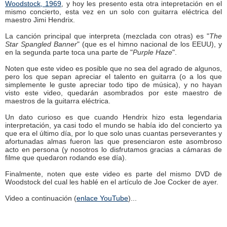
Woodstock, 1969
, y hoy les presento esta otra intepretación en el
mismo concierto, esta vez en un solo con guitarra eléctrica del
maestro Jimi Hendrix.
La canción principal que interpreta (mezclada con otras) es "
The
Star Spangled Banner
" (que es el himno nacional de los EEUU), y
en la segunda parte toca una parte de "
Purple Haze
".
Noten que este video es posible que no sea del agrado de algunos,
pero los que sepan apreciar el talento en guitarra (o a los que
simplemente le guste apreciar todo tipo de música), y no hayan
visto este video, quedarán asombrados por este maestro de
maestros de la guitarra eléctrica.
Un dato curioso es que cuando Hendrix hizo esta legendaria
interpretación, ya casi todo el mundo se había ido del concierto ya
que era el último día, por lo que solo unas cuantas perseverantes y
afortunadas almas fueron las que presenciaron este asombroso
acto en persona (y nosotros lo disfrutamos gracias a cámaras de
filme que quedaron rodando ese día).
Finalmente, noten que este video es parte del mismo DVD de
Woodstock del cual les hablé en el artículo de Joe Cocker de ayer.
Video a continuación (
enlace YouTube
)...