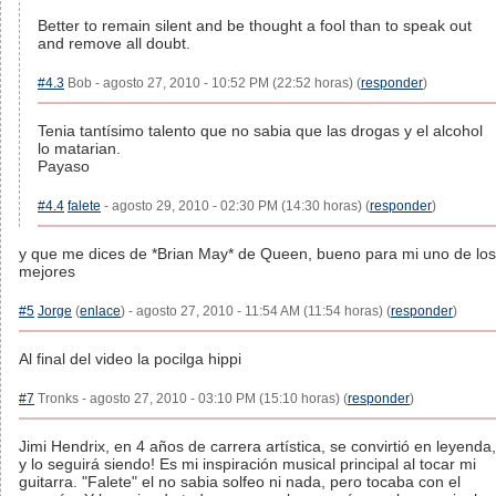
Better to remain silent and be thought a fool than to speak out
and remove all doubt.
#4.3
Bob - agosto 27, 2010 - 10:52 PM (22:52 horas) (
responder
)
Tenia tantísimo talento que no sabia que las drogas y el alcohol
lo matarian.
Payaso
#4.4
falete
- agosto 29, 2010 - 02:30 PM (14:30 horas) (
responder
)
y que me dices de *Brian May* de Queen, bueno para mi uno de los
mejores
#5
Jorge
(
enlace
) - agosto 27, 2010 - 11:54 AM (11:54 horas) (
responder
)
Al final del video la pocilga hippi
#7
Tronks - agosto 27, 2010 - 03:10 PM (15:10 horas) (
responder
)
Jimi Hendrix, en 4 años de carrera artística, se convirtió en leyenda,
y lo seguirá siendo! Es mi inspiración musical principal al tocar mi
guitarra. "Falete" el no sabia solfeo ni nada, pero tocaba con el