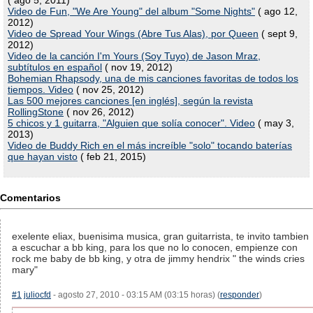
( ago 5, 2011)
Video de Fun, "We Are Young" del album "Some Nights"
( ago 12,
2012)
Video de Spread Your Wings (Abre Tus Alas), por Queen
( sept 9,
2012)
Video de la canción I'm Yours (Soy Tuyo) de Jason Mraz,
subtítulos en español
( nov 19, 2012)
Bohemian Rhapsody, una de mis canciones favoritas de todos los
tiempos. Video
( nov 25, 2012)
Las 500 mejores canciones [en inglés], según la revista
RollingStone
( nov 26, 2012)
5 chicos y 1 guitarra, "Alguien que solía conocer". Video
( may 3,
2013)
Video de Buddy Rich en el más increíble "solo" tocando baterías
que hayan visto
( feb 21, 2015)
Comentarios
exelente eliax, buenisima musica, gran guitarrista, te invito tambien
a escuchar a bb king, para los que no lo conocen, empienze con
rock me baby de bb king, y otra de jimmy hendrix " the winds cries
mary"
#1
juliocfd
- agosto 27, 2010 - 03:15 AM (03:15 horas) (
responder
)