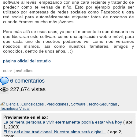
software al revés, empezando con una cara reciente y tratando de
predecir cómo te verías de niño. Esto por ejemplo podría ser
utilizado por empresas de redes sociales como Facebook u otra
red social para automáticamente etiquetar fotos de nosotros de
cuando éramos mucho más jóvenes.
Pero más allá de esos usos, yo por el momento lo que desearía es
que liberaran este software como una aplicación web o móvil, para
que cada uno de nosotros podamos ver como nos veríamos
nosotros mismos, así como nuestros familiares, amigos y
conocidos, dentro de unos años... :)
página oficial del estudio
autor:
josé elías
6 comentarios
227,674 vistas
Ciencia
,
Curiosidades
,
Predicciones
,
Software
,
Tecno-Seguridad
,
Tecnología Visual
Previamente en eliax:
La primera persona a vivir eternamente podría estar viva hoy
( abr
1, 2009)
El fin del alma tradicional. Nuestra alma será digital...
( ago 2,
2009)