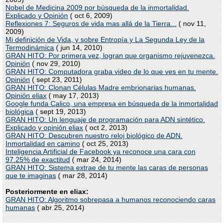
Nobel de Medicina 2009 por búsqueda de la inmortalidad.
Explicado y Opinión
( oct 6, 2009)
Reflexiones 7: Seguros de vida mas allá de la Tierra...
( nov 11,
2009)
Mi definición de Vida, y sobre Entropía y La Segunda Ley de la
Termodinámica
( jun 14, 2010)
GRAN HITO: Por primera vez, logran que organismo rejuvenezca.
Opinión
( nov 29, 2010)
GRAN HITO: Computadora graba video de lo que ves en tu mente.
Opinión
( sept 23, 2011)
GRAN HITO: Clonan Células Madre embrionarias humanas.
Opinión eliax
( may 17, 2013)
Google funda Calico, una empresa en búsqueda de la inmortalidad
biológica
( sept 19, 2013)
GRAN HITO: Un lenguaje de programación para ADN sintético.
Explicado y opinión eliax
( oct 2, 2013)
GRAN HITO: Descubren nuestro reloj biológico de ADN.
Inmortalidad en camino
( oct 25, 2013)
Inteligencia Artificial de Facebook ya reconoce una cara con
97.25% de exactitud
( mar 24, 2014)
GRAN HITO: Sistema extrae de tu mente las caras de personas
que te imaginas
( mar 28, 2014)
Posteriormente en eliax:
GRAN HITO: Algoritmo sobrepasa a humanos reconociendo caras
humanas
( abr 25, 2014)