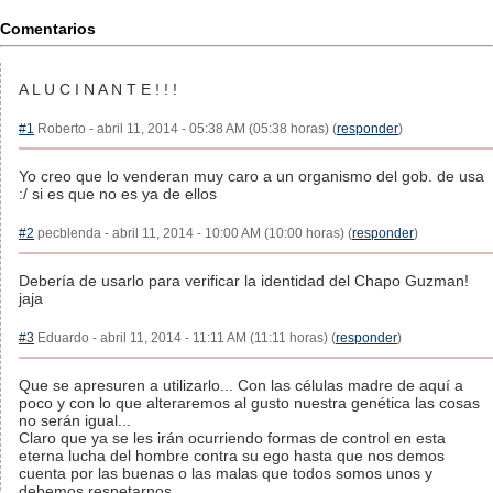
Comentarios
A L U C I N A N T E ! ! !
#1
Roberto - abril 11, 2014 - 05:38 AM (05:38 horas) (
responder
)
Yo creo que lo venderan muy caro a un organismo del gob. de usa
:/ si es que no es ya de ellos
#2
pecblenda - abril 11, 2014 - 10:00 AM (10:00 horas) (
responder
)
Debería de usarlo para verificar la identidad del Chapo Guzman!
jaja
#3
Eduardo - abril 11, 2014 - 11:11 AM (11:11 horas) (
responder
)
Que se apresuren a utilizarlo... Con las células madre de aquí a
poco y con lo que alteraremos al gusto nuestra genética las cosas
no serán igual...
Claro que ya se les irán ocurriendo formas de control en esta
eterna lucha del hombre contra su ego hasta que nos demos
cuenta por las buenas o las malas que todos somos unos y
debemos respetarnos...