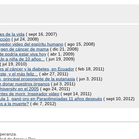
s de la vida
( sept 16, 2007)
cción
( jul 24, 2008)
vedor video del espíritu humano
( ago 15, 2008)
n gen de cáncer de mama
( dic 21, 2008)
te podría estar viva hoy
( abr 1, 2009)
Up a niña de 10 años...
( jun 19, 2009)
( jul 19, 2010)
 al cáncer y la diabetes, en Ecuador
( feb 18, 2011)
te, y el más feliz...
( abr 27, 2011)
s, principal proponente de la eutanasia
( jun 3, 2011)
 de donar nuestros órganos
( jul 3, 2011)
niversity en el 2005
( ago 24, 2011)
tes de morir. Inspirador video
( sept 14, 2011)
mula 1, ganó oro en Paraolimpíadas 11 años después
( sept 10, 2012)
os a la muerte?
( dic 7, 2012)
speranza.