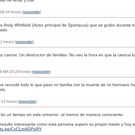
dad de Amar y Dar.
(06:34 horas) (
responder
)
 Andy Whitfield (Actor principal de Spartacus) que se grabo durante 
ado.
2 horas) (
responder
)
o cancer. Un destructor de familias. No veo la hora en que la ciencia lo
29 AM (10:29 horas) (
responder
)
me recordó todo lo que paso mi familia con la muerte de mi hermano h
elo.
:13 horas) (
responder
)
tarás un tiempo en este universo -al menos de manera consciente-.
resulto interesante como esta persona supero su propio miedo y hoy e
outu.be/CvCLm4GPoRY