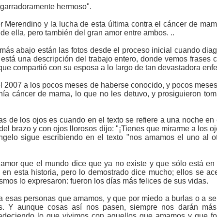
esgarradoramente hermoso".
er Merendino y la lucha de esta última contra el cáncer de mam
de ella, pero también del gran amor entre ambos. ..
más abajo están las fotos desde el proceso inicial cuando diagn
n está una descripción del trabajo entero, donde vemos frase
 que compartió con su esposa a lo largo de tan devastadora en
el 2007 a los pocos meses de haberse conocido, y pocos meses
enía cáncer de mama, lo que no les detuvo, y prosiguieron to
de los ojos es cuando en el texto se refiere a una noche en e
 del brazo y con ojos llorosos dijo: "¡Tienes que mirarme a los
 Angelo sigue escribiendo en el texto "nos amamos el uno al
 amor que el mundo dice que ya no existe y que sólo está en 
 en esta historia, pero lo demostrado dice mucho; ellos se ac
 mismos lo expresaron: fueron los días más felices de sus vidas.
r a esas personas que amamos, y que por miedo a burlas o a 
s. Y aunque cosas así nos pasen, siempre nos darán más 
gradeciendo lo que vivimos con aquellos que amamos y que f