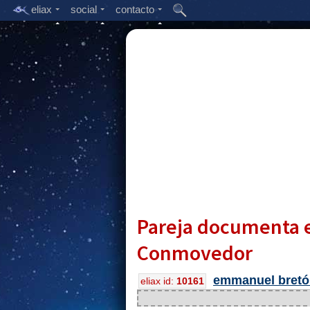
eliax
social
contacto
Pareja documenta en 
Conmovedor
emmanuel bretó
eliax id:
10161