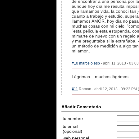
de encontrar a una persona por la
aunque hoy día me resulta imposib
que llamamos vida, la conocí tan 
cuanto a trabajo y estudio, super
llamamos AMOR, hoy día no pasa u
muchas cosas con mi cielo, "como
"esta película esta estupenda, com
mimarte de nuevo con un regalo as
y me preguntaba si la extrañaba,
un método de medición a algo tan 
mi amor..
#10
marcelo esp
- abril 11, 2013 - 03:0
Lágrimas... muchas lágrimas...
#11
Ramon - abril 12, 2013 - 09:22 PM (
Añadir Comentario
tu nombre
tu email
(opcional)
web personal