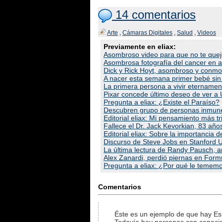
14 comentarios
Arte
,
Cámaras Digitales
,
Salud
,
Videos
Previamente en eliax:
Asombroso video para que no te queje
Asombrosa fotografía del cancer en a
Dick y Rick Hoyt, asombroso y conmo
A nacer esta semana primer bebé si
La primera persona a vivir eternamen
Pixar concede último deseo de ver a 
Pregunta a eliax: ¿Existe el Paraíso?
Descubren grupo de personas inmunes
Editorial eliax: Mi pensamiento más tris
Fallece el Dr. Jack Kevorkian, 83 año
Editorial eliax: Sobre la importancia
Discurso de Steve Jobs en Stanford U
La última lectura de Randy Pausch, an
Alex Zanardi, perdió piernas en For
Pregunta a eliax: ¿Por qué le temem
Comentarios
Éste es un ejemplo de que hay E