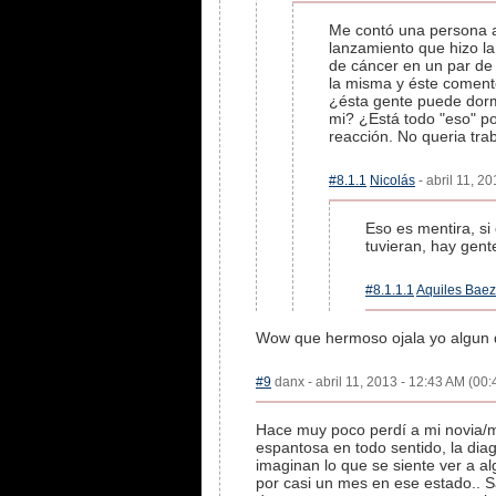
Me contó una persona a
lanzamiento que hizo l
de cáncer en un par de 
la misma y éste coment
¿ésta gente puede dorm
mi? ¿Está todo "eso" po
reacción. No queria tra
#8.1.1
Nicolás
- abril 11, 2
Eso es mentira, si
tuvieran, hay gent
#8.1.1.1
Aquiles Bae
Wow que hermoso ojala yo algun 
#9
danx - abril 11, 2013 - 12:43 AM (00:
Hace muy poco perdí a mi novia/
espantosa en todo sentido, la dia
imaginan lo que se siente ver a al
por casi un mes en ese estado.. S