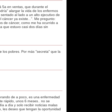
 5a en ventas, que durante el
ía" alargar la vida de los enfermos
sentado al lado a un alto ejecutivo de
cáncer ya existe...". Me pregunto:
zos de cáncer, como me ha ocurrido a
a que estuvo casi dos días sin
te los pobres. Por más "secreta" que la
perando de a poco, es una enfermedad
te rápido, unos 6 meses.. no se
ía a día y solo recibir noticias malas
no, les deseo que tengan la oportunidad