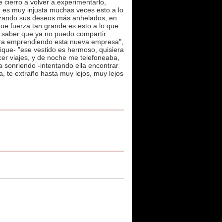
 cierro a volver a experimentarlo,
, es muy injusta muchas veces esto a lo
alizando sus deseos más anhelados, en
que fuerza tan grande es esto a lo que
 saber que ya no puedo compartir
iera emprendiendo esta nueva empresa",
tique- "ese vestido es hermoso, quisiera
cer viajes, y de noche me telefoneaba,
 sonriendo -intentando ella encontrar
, te extraño hasta muy lejos, muy lejos