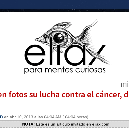
mi
fotos su lucha contra el cáncer, de 
n
en abr 10, 2013 a las 04:04 AM ( 04:04 horas)
NOTA:
Este es un artículo invitado en eliax.com