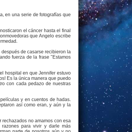
a, en una serie de fotografías que
osticaron el cáncer hasta el final
s conmovedoras que Angelo escribe
fermedad.
 después de casarse recibieron la
mando fuerza de la frase "Estamos
l hospital en que Jennifer estuvo
 ojos! Es la única manera que puedo
 otro con cada pedazo de nuestras
películas y en cuentos de hadas.
eptaron así como eran, y aún y la
ser rechazados no amamos con esa
razones para vivir y darle más
orman parte de nosotros aún y no