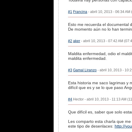
Todavía hay personas con capaci
#1
Francina
- abril 10, 2013 - 06:34 AM 
Esto me recuerda el documental de
De momento aún no lo han termin
#2
aker
- abril 10, 2013 - 07:42 AM (07:4
Maldita enfermedad, odio el maldit
maldita enfermedad.
#3
Gamal Liranzo
- abril 10, 2013 - 10:
Esta historia me saco lagrimas y 
difícil que es y se lo que paso Ang
#4
Hector - abril 10, 2013 - 11:13 AM (11
Que difícil es, saber que solo es
Les comparto esta charla que me 
este tipo de desenlaces:
http://y