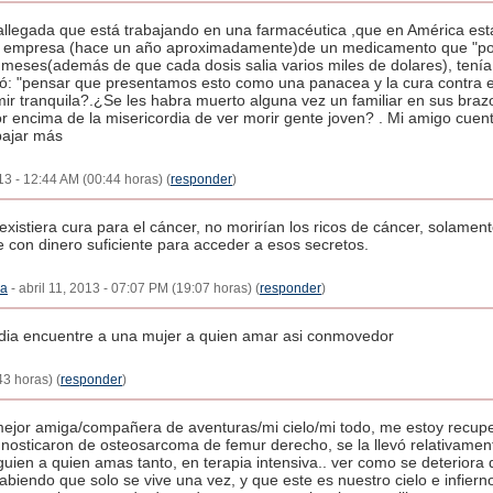
llegada que está trabajando en una farmacéutica ,que en América está
a empresa (hace un año aproximadamente)de un medicamento que "podr
meses(además de que cada dosis salia varios miles de dolares), tenía 
ó: "pensar que presentamos esto como una panacea y la cura contra el 
ir tranquila?.¿Se les habra muerto alguna vez un familiar en sus bra
r encima de la misericordia de ver morir gente joven? . Mi amigo cuent
bajar más
013 - 12:44 AM (00:44 horas) (
responder
)
 existiera cura para el cáncer, no morirían los ricos de cáncer, solamen
e con dinero suficiente para acceder a esos secretos.
za
- abril 11, 2013 - 07:07 PM (19:07 horas) (
responder
)
dia encuentre a una mujer a quien amar asi conmovedor
43 horas) (
responder
)
mejor amiga/compañera de aventuras/mi cielo/mi todo, me estoy recu
gnosticaron de osteosarcoma de femur derecho, se la llevó relativamen
guien a quien amas tanto, en terapia intensiva.. ver como se deteriora d
abiendo que solo se vive una vez, y que este es nuestro cielo e infier