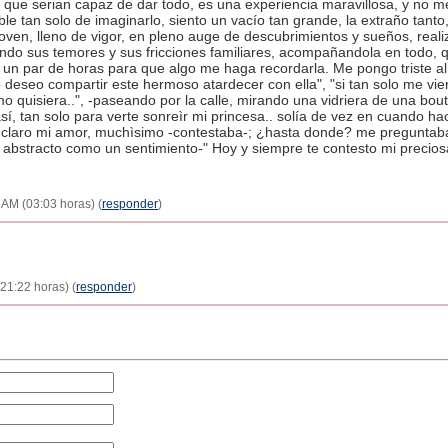
 que serian capaz de dar todo, es una experiencia maravillosa, y no me
le tan solo de imaginarlo, siento un vacío tan grande, la extraño tanto
joven, lleno de vigor, en pleno auge de descubrimientos y sueños, re
ando sus temores y sus fricciones familiares, acompañandola en todo, 
n par de horas para que algo me haga recordarla. Me pongo triste al
 deseo compartir este hermoso atardecer con ella", "si tan solo me v
o quisiera..", -paseando por la calle, mirando una vidriera de una bou
í, tan solo para verte sonreìr mi princesa.. solía de vez en cuando ha
 -claro mi amor, muchìsimo -contestaba-; ¿hasta donde? me preguntaba
abstracto como un sentimiento-" Hoy y siempre te contesto mi preciosa
3 AM (03:03 horas) (
responder
)
21:22 horas) (
responder
)