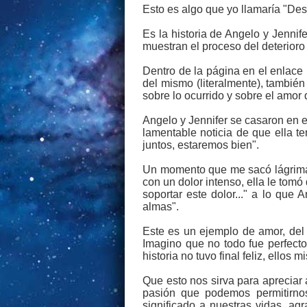
Esto es algo que yo llamaría "D
Es la historia de Angelo y Jennif
muestran el proceso del deterioro 
Dentro de la página en el enlace 
del mismo (literalmente), tambié
sobre lo ocurrido y sobre el amor
Angelo y Jennifer se casaron en 
lamentable noticia de que ella t
juntos, estaremos bien".
Un momento que me sacó lágrimas 
con un dolor intenso, ella le tomó
soportar este dolor..." a lo que
almas".
Este es un ejemplo de amor, del
Imagino que no todo fue perfecto
historia no tuvo final feliz, ellos
Que esto nos sirva para aprecia
pasión que podemos permitirno
significado a nuestras vidas, a