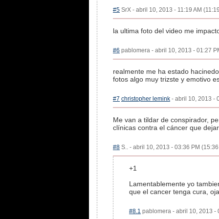
#5
SrX - abril 10, 2013 - 11:19 AM (11:19
la ultima foto del video me impact
#6
pablomera - abril 10, 2013 - 01:27 P
realmente me ha estado hacinedo l
fotos algo muy trizste y emotivo e
#7
christopher lemink
- abril 10, 2013 -
Me van a tildar de conspirador, pe
clínicas contra el cáncer que dejar
#8
S.. - abril 10, 2013 - 03:36 PM (15:36
+1
Lamentablemente yo tambien p
que el cancer tenga cura, o
#8.1
pablomera - abril 10, 2013 - 