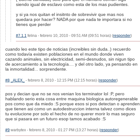
siendo igual de esclavo como esta de los mas pudientes.
y si ya nos quitan el insitnto de sobrevivir que mas nos
quedara por hacer? NADA por que nada te importara si no
tienes que perder
#7.1.1
felina - febrero 10, 2010 - 09:51 AM (09:51 horas) (
responder
)
cuando leo este tipo de noticias (increibles sin duda..) recuerdo
como todavía existen poblaciones en el mundo donde viven
cazando animales, sin electricidad, semi-desnudos, sin nigun tipo
de acercamiento a la tecnología.... y del otro lado, ya pensando en
la inmortalidad... sorprendente.
#8
_ALEX_
- febrero 8, 2010 - 12:15 PM (12:15 horas) (
responder
)
pos y decian que no se nos venian los terminator lol :P, pero
hablando serio esta cosa entre maquina biologica autoregenerable
pos como que da miedo :S porque esos si pos detectan o aprenden
que tienen asi como un autodestruccion interna talvez como dices
tu evolucione por solo el hecho de no querer morir lo mas seguro
que si pasara en un futuro esop tamos acabado :S
#9
warbytex - febrero 8, 2010 - 01:27 PM (13:27 horas) (
responder
)