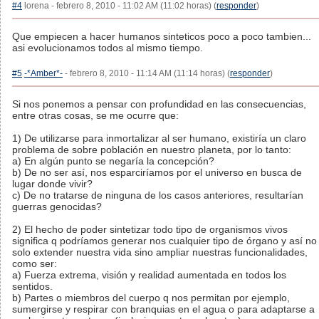
#4
lorena - febrero 8, 2010 - 11:02 AM (11:02 horas) (
responder
)
Que empiecen a hacer humanos sinteticos poco a poco tambien...
asi evolucionamos todos al mismo tiempo.
#5
-*Amber*-
- febrero 8, 2010 - 11:14 AM (11:14 horas) (
responder
)
Si nos ponemos a pensar con profundidad en las consecuencias,
entre otras cosas, se me ocurre que:
1) De utilizarse para inmortalizar al ser humano, existiría un claro
problema de sobre población en nuestro planeta, por lo tanto:
a) En algún punto se negaría la concepción?
b) De no ser así, nos esparciríamos por el universo en busca de
lugar donde vivir?
c) De no tratarse de ninguna de los casos anteriores, resultarían
guerras genocidas?
2) El hecho de poder sintetizar todo tipo de organismos vivos
significa q podríamos generar nos cualquier tipo de órgano y así no
solo extender nuestra vida sino ampliar nuestras funcionalidades,
como ser:
a) Fuerza extrema, visión y realidad aumentada en todos los
sentidos.
b) Partes o miembros del cuerpo q nos permitan por ejemplo,
sumergirse y respirar con branquias en el agua o para adaptarse a