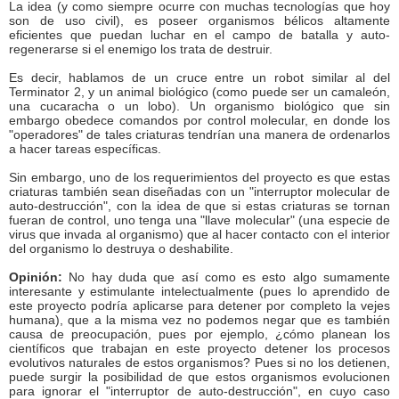
La idea (y como siempre ocurre con muchas tecnologías que hoy
son de uso civil), es poseer organismos bélicos altamente
eficientes que puedan luchar en el campo de batalla y auto-
regenerarse si el enemigo los trata de destruir.
Es decir, hablamos de un cruce entre un robot similar al del
Terminator 2, y un animal biológico (como puede ser un camaleón,
una cucaracha o un lobo). Un organismo biológico que sin
embargo obedece comandos por control molecular, en donde los
"operadores" de tales criaturas tendrían una manera de ordenarlos
a hacer tareas específicas.
Sin embargo, uno de los requerimientos del proyecto es que estas
criaturas también sean diseñadas con un "interruptor molecular de
auto-destrucción", con la idea de que si estas criaturas se tornan
fueran de control, uno tenga una "llave molecular" (una especie de
virus que invada al organismo) que al hacer contacto con el interior
del organismo lo destruya o deshabilite.
Opinión:
No hay duda que así como es esto algo sumamente
interesante y estimulante intelectualmente (pues lo aprendido de
este proyecto podría aplicarse para detener por completo la vejes
humana), que a la misma vez no podemos negar que es también
causa de preocupación, pues por ejemplo, ¿cómo planean los
científicos que trabajan en este proyecto detener los procesos
evolutivos naturales de estos organismos? Pues si no los detienen,
puede surgir la posibilidad de que estos organismos evolucionen
para ignorar el "interruptor de auto-destrucción", en cuyo caso