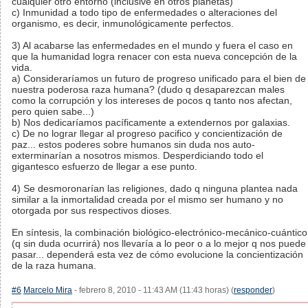
cualquier otro entorno (inclusive en otros planetas)
c) Inmunidad a todo tipo de enfermedades o alteraciones del
organismo, es decir, inmunológicamente perfectos.
3) Al acabarse las enfermedades en el mundo y fuera el caso en
que la humanidad logra renacer con esta nueva concepción de la
vida.
a) Consideraríamos un futuro de progreso unificado para el bien de
nuestra poderosa raza humana? (dudo q desaparezcan males
como la corrupción y los intereses de pocos q tanto nos afectan,
pero quien sabe...)
b) Nos dedicaríamos pacíficamente a extendernos por galaxias.
c) De no lograr llegar al progreso pacifico y concientización de
paz... estos poderes sobre humanos sin duda nos auto-
exterminarían a nosotros mismos. Desperdiciando todo el
gigantesco esfuerzo de llegar a ese punto.
4) Se desmoronarían las religiones, dado q ninguna plantea nada
similar a la inmortalidad creada por el mismo ser humano y no
otorgada por sus respectivos dioses.
En síntesis, la combinación biológico-electrónico-mecánico-cuántico
(q sin duda ocurrirá) nos llevaría a lo peor o a lo mejor q nos puede
pasar... dependerá esta vez de cómo evolucione la concientización
de la raza humana.
#6
Marcelo Mira
- febrero 8, 2010 - 11:43 AM (11:43 horas) (
responder
)