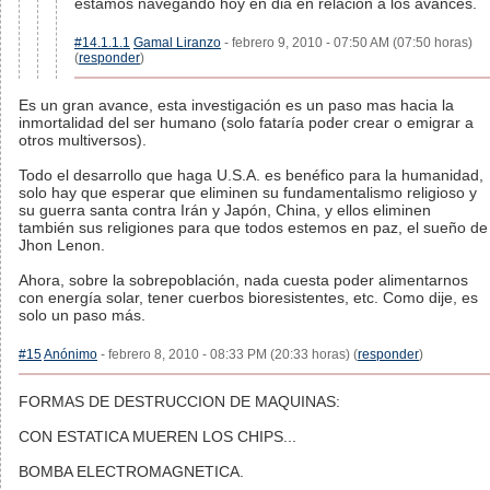
estamos navegando hoy en dia en relacion a los avances.
#14.1.1.1
Gamal Liranzo
- febrero 9, 2010 - 07:50 AM (07:50 horas)
(
responder
)
Es un gran avance, esta investigación es un paso mas hacia la
inmortalidad del ser humano (solo fataría poder crear o emigrar a
otros multiversos).
Todo el desarrollo que haga U.S.A. es benéfico para la humanidad,
solo hay que esperar que eliminen su fundamentalismo religioso y
su guerra santa contra Irán y Japón, China, y ellos eliminen
también sus religiones para que todos estemos en paz, el sueño de
Jhon Lenon.
Ahora, sobre la sobrepoblación, nada cuesta poder alimentarnos
con energía solar, tener cuerbos bioresistentes, etc. Como dije, es
solo un paso más.
#15
Anónimo
- febrero 8, 2010 - 08:33 PM (20:33 horas) (
responder
)
FORMAS DE DESTRUCCION DE MAQUINAS:
CON ESTATICA MUEREN LOS CHIPS...
BOMBA ELECTROMAGNETICA.