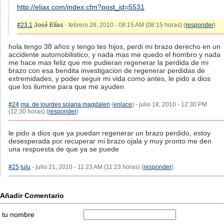
http://eliax.com/index.cfm?post_id=5531
#23.1
José Elías
- febrero 28, 2010 - 08:15 AM (08:15 horas) (
responder
)
hola tengo 38 años y tengo tes hijos, perdi mi brazo derecho en un
accidente automobilistico, y nada mas me quedo el hombro y nada
me hace mas feliz que me pudieran regenerar la perdida de mi
brazo con esa bendita investigacion de regenerar perdidas de
extremidades, y poder seguir mi vida como antes, le pido a dios
que los ilumine para que me ayuden
#24
ma. de lourdes solana magdalen
(
enlace
) - julio 18, 2010 - 12:30 PM
(12:30 horas) (
responder
)
le pido a dios que ya puedan regenerar un brazo perdido, estoy
desesperada por recuperar mi brazo ojala y muy pronto me den
una respuesta de que ya se puede
#25
lulu
- julio 21, 2010 - 11:23 AM (11:23 horas) (
responder
)
Añadir Comentario
tu nombre