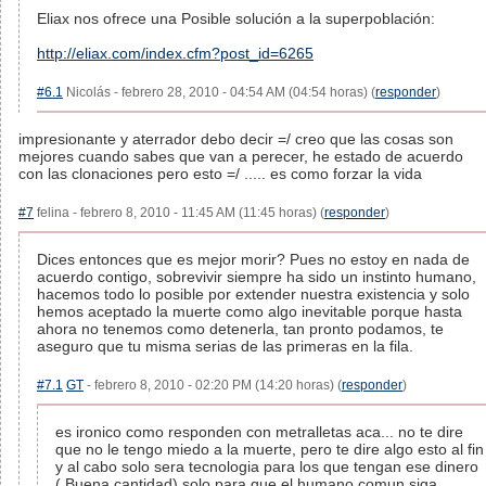
Eliax nos ofrece una Posible solución a la superpoblación:
http://eliax.com/index.cfm?post_id=6265
#6.1
Nicolás - febrero 28, 2010 - 04:54 AM (04:54 horas) (
responder
)
impresionante y aterrador debo decir =/ creo que las cosas son
mejores cuando sabes que van a perecer, he estado de acuerdo
con las clonaciones pero esto =/ ..... es como forzar la vida
#7
felina - febrero 8, 2010 - 11:45 AM (11:45 horas) (
responder
)
Dices entonces que es mejor morir? Pues no estoy en nada de
acuerdo contigo, sobrevivir siempre ha sido un instinto humano,
hacemos todo lo posible por extender nuestra existencia y solo
hemos aceptado la muerte como algo inevitable porque hasta
ahora no tenemos como detenerla, tan pronto podamos, te
aseguro que tu misma serias de las primeras en la fila.
#7.1
GT
- febrero 8, 2010 - 02:20 PM (14:20 horas) (
responder
)
es ironico como responden con metralletas aca... no te dire
que no le tengo miedo a la muerte, pero te dire algo esto al fin
y al cabo solo sera tecnologia para los que tengan ese dinero
( Buena cantidad) solo para que el humano comun siga