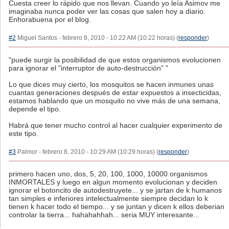
Cuesta creer lo rápido que nos llevan. Cuando yo leía Asimov me
imaginaba nunca poder ver las cosas que salen hoy a diario.
Enhorabuena por el blog.
#2
Miguel Santos - febrero 8, 2010 - 10:22 AM (10:22 horas) (
responder
)
"puede surgir la posibilidad de que estos organismos evolucionen
para ignorar el "interruptor de auto-destrucción" "
Lo que dices muy cierto, los mosquitos se hacen inmunes unas
cuantas generaciones después de estar expuestos a insecticidas,
estamos hablando que un mosquito no vive más de una semana,
depende el tipo.
Habrá que tener mucho control al hacer cualquier experimento de
este tipo.
#3
Palmor - febrero 8, 2010 - 10:29 AM (10:29 horas) (
responder
)
primero hacen uno, dos, 5, 20, 100, 1000, 10000 organismos
INMORTALES y luego en algun momento evolucionan y deciden
ignorar el botoncito de autodestruyete... y se jartan de k humanos
tan simples e inferiores intelectualmente siempre decidan lo k
tienen k hacer todo el tiempo... y se juntan y dicen k ellos deberian
controlar la tierra... hahahahhah... seria MUY interesante...