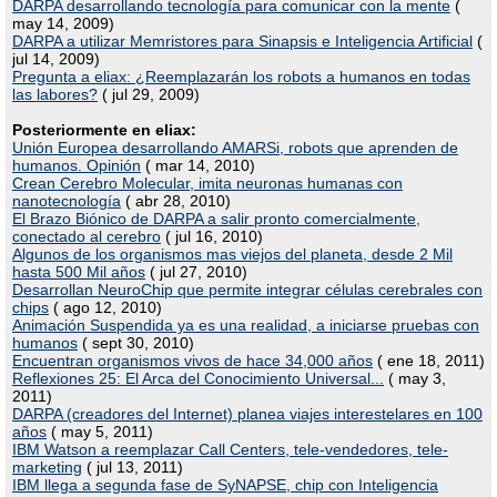
DARPA desarrollando tecnología para comunicar con la mente
(
may 14, 2009)
DARPA a utilizar Memristores para Sinapsis e Inteligencia Artificial
(
jul 14, 2009)
Pregunta a eliax: ¿Reemplazarán los robots a humanos en todas
las labores?
( jul 29, 2009)
Posteriormente en eliax:
Unión Europea desarrollando AMARSi, robots que aprenden de
humanos. Opinión
( mar 14, 2010)
Crean Cerebro Molecular, imita neuronas humanas con
nanotecnología
( abr 28, 2010)
El Brazo Biónico de DARPA a salir pronto comercialmente,
conectado al cerebro
( jul 16, 2010)
Algunos de los organismos mas viejos del planeta, desde 2 Mil
hasta 500 Mil años
( jul 27, 2010)
Desarrollan NeuroChip que permite integrar células cerebrales con
chips
( ago 12, 2010)
Animación Suspendida ya es una realidad, a iniciarse pruebas con
humanos
( sept 30, 2010)
Encuentran organismos vivos de hace 34,000 años
( ene 18, 2011)
Reflexiones 25: El Arca del Conocimiento Universal...
( may 3,
2011)
DARPA (creadores del Internet) planea viajes interestelares en 100
años
( may 5, 2011)
IBM Watson a reemplazar Call Centers, tele-vendedores, tele-
marketing
( jul 13, 2011)
IBM llega a segunda fase de SyNAPSE, chip con Inteligencia