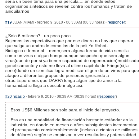
seria un buen tema para una pelicula.....en donde estos
organismos sinteticos se revelen contra los humanos y traten de
aniquilarnos
#19
JUAN,MIAMI - febrero 9, 2010 - 06:33 AM (06:33 horas) (
responder
)
¿Solo 6 millones?...un poco poco.
Bajemos las expectativas-que por ese dinero no hay que esperar
que salga un androide como los de la peli Yo Robot-.
Biologico e Inmortal....mmm,sera alguna forma de vida sencilla
como un virus o algun hongo,aunque sospecho que sera algun
virus(que de por si ya tienen capacidad de regeneracion)modificado
geneticamente y esto me lleva al ultimo capitulo de Fringe(si,la
serie)donde un cientifico logra modificar el gen de un virus para que
ataque a diferentes grupos de personas ignorando a
otras.Esperemos que DARPA tenga algun tipo de amor a la
humanidad si llega a descubrir algo asi.
#20
nicasio
- febrero 9, 2010 - 08:39 AM (08:39 horas) (
responder
)
Esos US$6 Millones son solo para el inicio del proyecto.
Esa es una modalidad de financiación bastante estándar en la
industria, en donde en meses o años subsiguientes incrementan
el presupuesto considerablemente (incluso a cientos de millones
de dólares) según se empiezan a ver resultados y potencialidad.