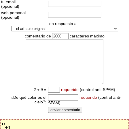
tu email
(opcional)
web personal
(opcional)
en respuesta a...
comentario de
caracteres máximo
2 + 9 =
requerido
(control anti-SPAM)
¿De qué color es el
requerido
(control anti-
cielo?:
SPAM)
"
+1