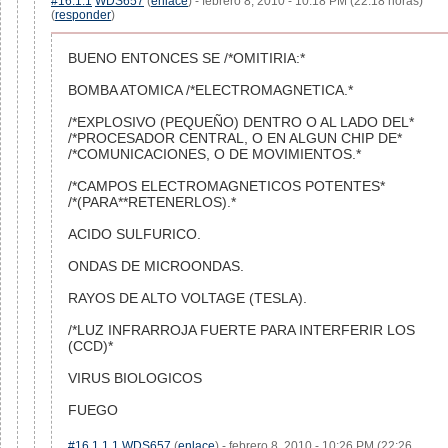
#16.1.1
WDS657
(
enlace
) - febrero 8, 2010 - 10:18 PM (22:18 horas)
(
responder
)
BUENO ENTONCES SE /*OMITIRIA:*
BOMBA ATOMICA /*ELECTROMAGNETICA.*
/*EXPLOSIVO (PEQUEÑO) DENTRO O AL LADO DEL*
/*PROCESADOR CENTRAL, O EN ALGUN CHIP DE*
/*COMUNICACIONES, O DE MOVIMIENTOS.*
/*CAMPOS ELECTROMAGNETICOS POTENTES*
/*(PARA**RETENERLOS).*
ACIDO SULFURICO.
ONDAS DE MICROONDAS.
RAYOS DE ALTO VOLTAGE (TESLA).
/*LUZ INFRARROJA FUERTE PARA INTERFERIR LOS
(CCD)*
VIRUS BIOLOGICOS
FUEGO
#16.1.1.1
WDS657
(
enlace
) - febrero 8, 2010 - 10:26 PM (22:26