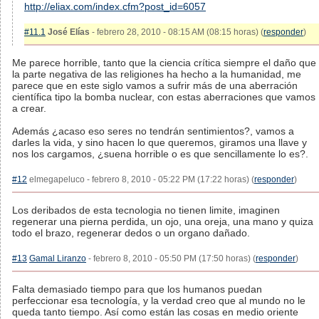
http://eliax.com/index.cfm?post_id=6057
#11.1
José Elías
- febrero 28, 2010 - 08:15 AM (08:15 horas) (
responder
)
Me parece horrible, tanto que la ciencia crítica siempre el daño que
la parte negativa de las religiones ha hecho a la humanidad, me
parece que en este siglo vamos a sufrir más de una aberración
científica tipo la bomba nuclear, con estas aberraciones que vamos
a crear.
Además ¿acaso eso seres no tendrán sentimientos?, vamos a
darles la vida, y sino hacen lo que queremos, giramos una llave y
nos los cargamos, ¿suena horrible o es que sencillamente lo es?.
#12
elmegapeluco - febrero 8, 2010 - 05:22 PM (17:22 horas) (
responder
)
Los deribados de esta tecnologia no tienen limite, imaginen
regenerar una pierna perdida, un ojo, una oreja, una mano y quiza
todo el brazo, regenerar dedos o un organo dañado.
#13
Gamal Liranzo
- febrero 8, 2010 - 05:50 PM (17:50 horas) (
responder
)
Falta demasiado tiempo para que los humanos puedan
perfeccionar esa tecnología, y la verdad creo que al mundo no le
queda tanto tiempo. Así como están las cosas en medio oriente