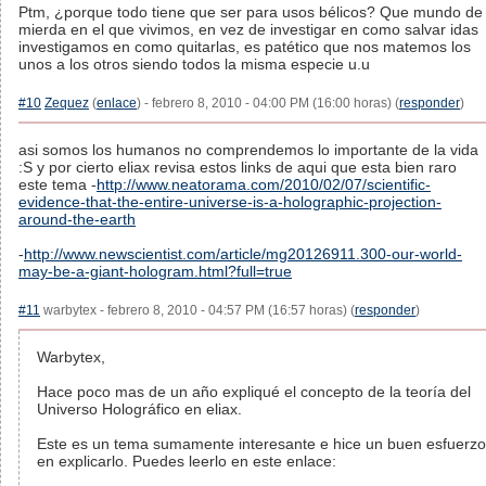
Ptm, ¿porque todo tiene que ser para usos bélicos? Que mundo de
mierda en el que vivimos, en vez de investigar en como salvar idas
investigamos en como quitarlas, es patético que nos matemos los
unos a los otros siendo todos la misma especie u.u
#10
Zequez
(
enlace
) - febrero 8, 2010 - 04:00 PM (16:00 horas) (
responder
)
asi somos los humanos no comprendemos lo importante de la vida
:S y por cierto eliax revisa estos links de aqui que esta bien raro
este tema -
http://www.neatorama.com/2010/02/07/scientific-
evidence-that-the-entire-universe-is-a-holographic-projection-
around-the-earth
-
http://www.newscientist.com/article/mg20126911.300-our-world-
may-be-a-giant-hologram.html?full=true
#11
warbytex - febrero 8, 2010 - 04:57 PM (16:57 horas) (
responder
)
Warbytex,
Hace poco mas de un año expliqué el concepto de la teoría del
Universo Holográfico en eliax.
Este es un tema sumamente interesante e hice un buen esfuerzo
en explicarlo. Puedes leerlo en este enlace: