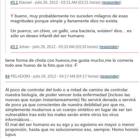
#3.1
Klauser - julio 26, 2012 - 03:21 AM (03:21 horas) (
responder
)
Y bueno, muy probablemente no suceden milagros de esas
magnitudes porque simple y llanamente dios no exista.
Un puerco, un chivo, un gallo, una bacteria, existen! dios... es
sólo un deseo infantil del ser humano.
#3.2
Johan - julio 26, 2012 - 03:33 AM (03:33 horas) (
responder
)
tiene forma de chota con huevos,me gusta mucho,me lo comeria
todo ese hueso de la foto,que rico :F
#4
PELADO93 - julio 26, 2012 - 04:17 AM (04:17 horas) (
responder
)
Al poco de controlar del todo o a mitad de camino de controlar
nuestra biología, de poder vencer toda enfermedad (incluso las
nuevas que surjan instantaneamente) No servirá denada o servirá
de poco ya que conscientes de nuestra debilidad por que no,
simplemente mudarnos a un cuerpo sintético en lugar de ser tan
vulnerables tras esto los males serán entre otros los virus
informáticos...
El mal del ser humano es su ego y su egoismo en mayor o menor
proporción, hasta que no solucionemos eso, siempre: Homo homini
lupus