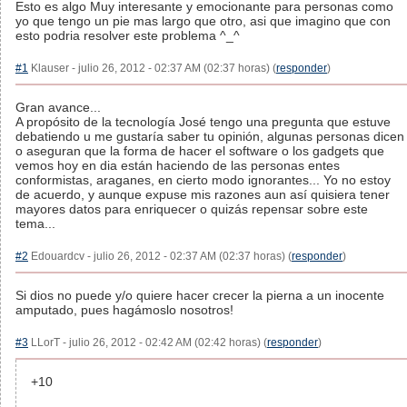
Esto es algo Muy interesante y emocionante para personas como
yo que tengo un pie mas largo que otro, asi que imagino que con
esto podria resolver este problema ^_^
#1
Klauser - julio 26, 2012 - 02:37 AM (02:37 horas) (
responder
)
Gran avance...
A propósito de la tecnología José tengo una pregunta que estuve
debatiendo u me gustaría saber tu opinión, algunas personas dicen
o aseguran que la forma de hacer el software o los gadgets que
vemos hoy en dia están haciendo de las personas entes
conformistas, araganes, en cierto modo ignorantes... Yo no estoy
de acuerdo, y aunque expuse mis razones aun así quisiera tener
mayores datos para enriquecer o quizás repensar sobre este
tema...
#2
Edouardcv - julio 26, 2012 - 02:37 AM (02:37 horas) (
responder
)
Si dios no puede y/o quiere hacer crecer la pierna a un inocente
amputado, pues hagámoslo nosotros!
#3
LLorT - julio 26, 2012 - 02:42 AM (02:42 horas) (
responder
)
+10