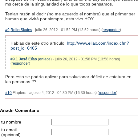
ms cerca de la singularidad de lo que todos pensamos.
Tenian razón al decir (no me acuerdo el nombre) que el primer ser
human que vivirá por siempre, esta vivo HOY.
#9
RollerSkates
- julio 26, 2012 - 01:52 PM (13:52 horas) (
responder
)
Hablas de este otro artículo:
http://www.eliax.com/index.cfm?
post_id=6405
#9.1
José Elías
(
enlace
) - julio 26, 2012 - 01:58 PM (13:58 horas)
(
responder
)
Pero esto se podría aplicar para solucionar déficit de estatura en
las personas ??
#10
Flapters - agosto 4, 2012 - 04:30 PM (16:30 horas) (
responder
)
Añadir Comentario
tu nombre
tu email
(opcional)