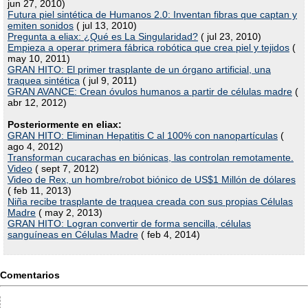
jun 27, 2010)
Futura piel sintética de Humanos 2.0: Inventan fibras que captan y
emiten sonidos
( jul 13, 2010)
Pregunta a eliax: ¿Qué es La Singularidad?
( jul 23, 2010)
Empieza a operar primera fábrica robótica que crea piel y tejidos
(
may 10, 2011)
GRAN HITO: El primer trasplante de un órgano artificial, una
traquea sintética
( jul 9, 2011)
GRAN AVANCE: Crean óvulos humanos a partir de células madre
(
abr 12, 2012)
Posteriormente en eliax:
GRAN HITO: Eliminan Hepatitis C al 100% con nanopartículas
(
ago 4, 2012)
Transforman cucarachas en biónicas, las controlan remotamente.
Video
( sept 7, 2012)
Video de Rex, un hombre/robot biónico de US$1 Millón de dólares
( feb 11, 2013)
Niña recibe trasplante de traquea creada con sus propias Células
Madre
( may 2, 2013)
GRAN HITO: Logran convertir de forma sencilla, células
sanguíneas en Células Madre
( feb 4, 2014)
Comentarios