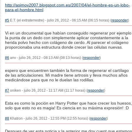
http://asimov2007.blogspot.com.es/2007/04/el-hombre-es-un-lobo-
para-el-hombre.html
#5
E.T. (el extraterrestre) - julio 26, 2012 - 06:15 AM (06:15 horas) (
responder
)
Vi en un documental que habían conseguido regenerar por ejemplo
la punta de un dedo con simplemente aplicar constantemente a la
herida polvo hecho con colágeno de cerdo. Al parecer el colágeno
proporcionaba una estructura donde crecer las células nuevas.
#6
anv - julio 26, 2012 - 08:13 AM (08:13 horas) (
responder
)
espero que encuentren también la forma de regenerar el cartílago
de las articulaciones. Mi madre tiene artrosis y lleva muchos años
medicándose para que no le duelan las rodillas.
#7
oniken - julio 26, 2012 - 11:17 AM (11:17 horas) (
responder
)
Esta es como la poción en Harry Potter que hace crecer los huesos,
solo que esto no es magia! Es ciencia en su máxima expresión! :D
#8
Khatron - julio 26, 2012 - 12:55 PM (12:55 horas) (
responder
)
Despues de ver esta noticia y la anterior me doy cuent que estamos