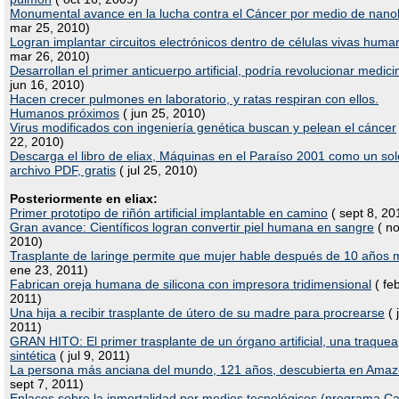
Monumental avance en la lucha contra el Cáncer por medio de nano
mar 25, 2010)
Logran implantar circuitos electrónicos dentro de células vivas huma
mar 26, 2010)
Desarrollan el primer anticuerpo artificial, podría revolucionar medici
jun 16, 2010)
Hacen crecer pulmones en laboratorio, y ratas respiran con ellos.
Humanos próximos
( jun 25, 2010)
Virus modificados con ingeniería genética buscan y pelean el cáncer
22, 2010)
Descarga el libro de eliax, Máquinas en el Paraíso 2001 como un sol
archivo PDF, gratis
( jul 25, 2010)
Posteriormente en eliax:
Primer prototipo de riñón artificial implantable en camino
( sept 8, 20
Gran avance: Científicos logran convertir piel humana en sangre
( no
2010)
Trasplante de laringe permite que mujer hable después de 10 años
ene 23, 2011)
Fabrican oreja humana de silicona con impresora tridimensional
( fe
2011)
Una hija a recibir trasplante de útero de su madre para procrearse
( 
2011)
GRAN HITO: El primer trasplante de un órgano artificial, una traquea
sintética
( jul 9, 2011)
La persona más anciana del mundo, 121 años, descubierta en Ama
sept 7, 2011)
Enlaces sobre la inmortalidad por medios tecnológicos (programa Ca