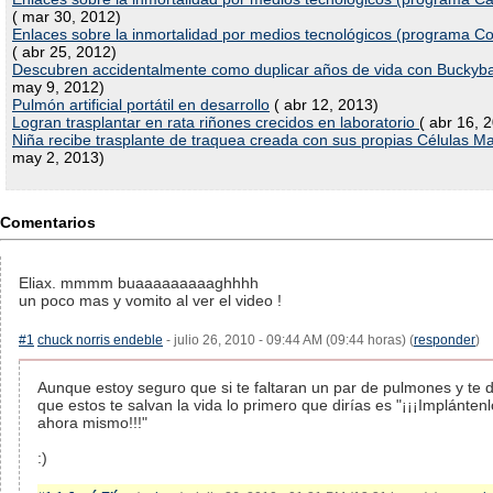
( mar 30, 2012)
Enlaces sobre la inmortalidad por medios tecnológicos (programa Co
( abr 25, 2012)
Descubren accidentalmente como duplicar años de vida con Buckyba
may 9, 2012)
Pulmón artificial portátil en desarrollo
( abr 12, 2013)
Logran trasplantar en rata riñones crecidos en laboratorio
( abr 16, 
Niña recibe trasplante de traquea creada con sus propias Células M
may 2, 2013)
Comentarios
Eliax. mmmm buaaaaaaaaaghhhh
un poco mas y vomito al ver el video !
#1
chuck norris endeble
- julio 26, 2010 - 09:44 AM (09:44 horas) (
responder
)
Aunque estoy seguro que si te faltaran un par de pulmones y te 
que estos te salvan la vida lo primero que dirías es "¡¡¡Implánten
ahora mismo!!!"
:)