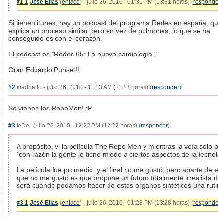
#1.1
José Elías
(
enlace
) - julio 26, 2010 - 01:31 PM (13:31 horas) (
responde
Si tienen itunes, hay un podcast del programa Redes en españa, q
explica un proceso similar pero en vez de pulmones, lo que se ha
conseguido es con el corazón.
El podcast es "Redes 65: La nueva cardiología."
Gran Eduardo Punset!!.
#2
madbarto - julio 26, 2010 - 11:13 AM (11:13 horas) (
responder
)
Se vienen los RepoMen! :P
#3
feDe - julio 26, 2010 - 12:22 PM (12:22 horas) (
responder
)
A propósito, vi la película The Repo Men y mientras la veía solo
"con razón la gente le tiene miedo a ciertos aspectos de la tecnol
La película fue promedio, y el final no me gustó, pero aparte de e
que no me gustó es que propone un futuro totalmente irrealista d
será cuando podamos hacer de estos órganos sintéticos una ruti
#3.1
José Elías
(
enlace
) - julio 26, 2010 - 01:28 PM (13:28 horas) (
responde