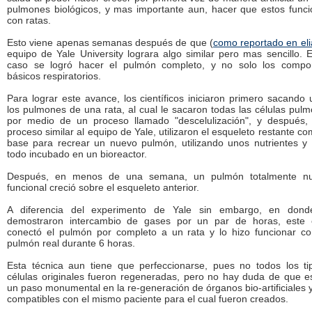
pulmones biológicos, y mas importante aun, hacer que estos func
con ratas.
Esto viene apenas semanas después de que (
como reportado en eli
equipo de Yale University lograra algo similar pero mas sencillo. 
caso se logró hacer el pulmón completo, y no solo los compo
básicos respiratorios.
Para lograr este avance, los científicos iniciaron primero sacando
los pulmones de una rata, al cual le sacaron todas las células pul
por medio de un proceso llamado "descelulización", y después,
proceso similar al equipo de Yale, utilizaron el esqueleto restante c
base para recrear un nuevo pulmón, utilizando unos nutrientes y
todo incubado en un bioreactor.
Después, en menos de una semana, un pulmón totalmente n
funcional creció sobre el esqueleto anterior.
A diferencia del experimento de Yale sin embargo, en dond
demostraron intercambio de gases por un par de horas, este 
conectó el pulmón por completo a un rata y lo hizo funcionar c
pulmón real durante 6 horas.
Esta técnica aun tiene que perfeccionarse, pues no todos los t
células originales fueron regeneradas, pero no hay duda de que e
un paso monumental en la re-generación de órganos bio-artificiales
compatibles con el mismo paciente para el cual fueron creados.