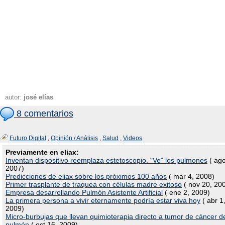
autor:
josé elías
8 comentarios
Futuro Digital
,
Opinión / Análisis
,
Salud
,
Videos
Previamente en eliax:
Inventan dispositivo reemplaza estetoscopio. "Ve" los pulmones
( ago
2007)
Predicciones de eliax sobre los próximos 100 años
( mar 4, 2008)
Primer trasplante de traquea con células madre exitoso
( nov 20, 20
Empresa desarrollando Pulmón Asistente Artificial
( ene 2, 2009)
La primera persona a vivir eternamente podría estar viva hoy
( abr 1
2009)
Micro-burbujas que llevan quimioterapia directo a tumor de cáncer d
pulmón
( oct 16, 2009)