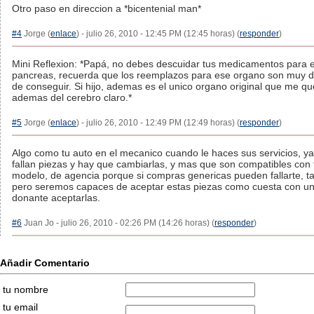
Otro paso en direccion a *bicentenial man*
#4
Jorge (
enlace
) - julio 26, 2010 - 12:45 PM (12:45 horas) (
responder
)
Mini Reflexion: *Papá, no debes descuidar tus medicamentos para e
pancreas, recuerda que los reemplazos para ese organo son muy dif
de conseguir. Si hijo, ademas es el unico organo original que me q
ademas del cerebro claro.*
#5
Jorge (
enlace
) - julio 26, 2010 - 12:49 PM (12:49 horas) (
responder
)
Algo como tu auto en el mecanico cuando le haces sus servicios, ya
fallan piezas y hay que cambiarlas, y mas que son compatibles con 
modelo, de agencia porque si compras genericas pueden fallarte, ta
pero seremos capaces de aceptar estas piezas como cuesta con u
donante aceptarlas.
#6
Juan Jo - julio 26, 2010 - 02:26 PM (14:26 horas) (
responder
)
Añadir Comentario
tu nombre
tu email