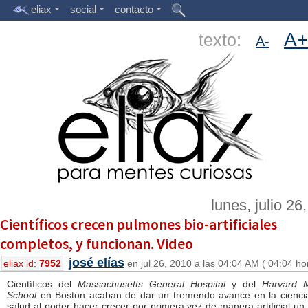
eliax
social
contacto
A+
texto:
A-
lunes, julio 26
Científicos crecen pulmones bio-artificiales
completos, y funcionan. Video
josé elías
eliax id:
7952
en jul 26, 2010 a las 04:04 AM ( 04:04 ho
Científicos del
Massachusetts General Hospital
y del
Harvard M
School
en Boston acaban de dar un tremendo avance en la ciencia
salud al poder hacer crecer por primera vez de manera artificial un