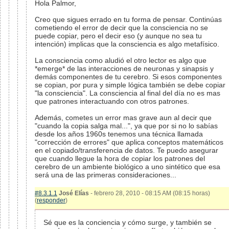
Hola Palmor,
Creo que sigues errado en tu forma de pensar. Continúas
cometiendo el error de decir que la consciencia no se
puede copiar, pero el decir eso (y aunque no sea tu
intención) implicas que la consciencia es algo metafísico.
La consciencia como aludió el otro lector es algo que
*emerge* de las interacciones de neuronas y sinapsis y
demás componentes de tu cerebro. Si esos componentes
se copian, por pura y simple lógica también se debe copiar
"la consciencia". La consciencia al final del día no es mas
que patrones interactuando con otros patrones.
Además, cometes un error mas grave aun al decir que
"cuando la copia salga mal...", ya que por si no lo sabías
desde los años 1960s tenemos una técnica llamada
"corrección de errores" que aplica conceptos matemáticos
en el copiado/transferencia de datos. Te puedo asegurar
que cuando llegue la hora de copiar los patrones del
cerebro de un ambiente biológico a uno sintético que esa
será una de las primeras consideraciones...
#8.3.1.1
José Elías
- febrero 28, 2010 - 08:15 AM (08:15 horas)
(
responder
)
Sé que es la conciencia y cómo surge, y también se