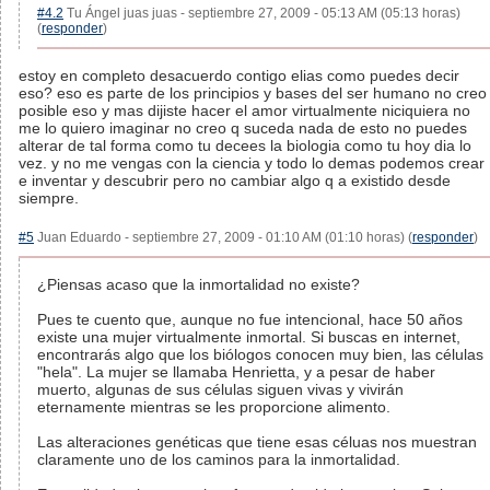
#4.2
Tu Ángel juas juas - septiembre 27, 2009 - 05:13 AM (05:13 horas)
(
responder
)
estoy en completo desacuerdo contigo elias como puedes decir
eso? eso es parte de los principios y bases del ser humano no creo
posible eso y mas dijiste hacer el amor virtualmente niciquiera no
me lo quiero imaginar no creo q suceda nada de esto no puedes
alterar de tal forma como tu decees la biologia como tu hoy dia lo
vez. y no me vengas con la ciencia y todo lo demas podemos crear
e inventar y descubrir pero no cambiar algo q a existido desde
siempre.
#5
Juan Eduardo - septiembre 27, 2009 - 01:10 AM (01:10 horas) (
responder
)
¿Piensas acaso que la inmortalidad no existe?
Pues te cuento que, aunque no fue intencional, hace 50 años
existe una mujer virtualmente inmortal. Si buscas en internet,
encontrarás algo que los biólogos conocen muy bien, las células
"hela". La mujer se llamaba Henrietta, y a pesar de haber
muerto, algunas de sus células siguen vivas y vivirán
eternamente mientras se les proporcione alimento.
Las alteraciones genéticas que tiene esas céluas nos muestran
claramente uno de los caminos para la inmortalidad.