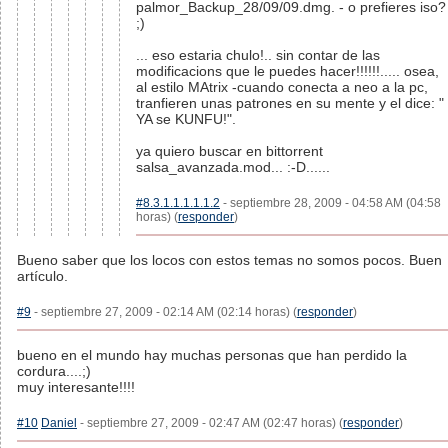
palmor_Backup_28/09/09.dmg. - o prefieres iso?
;)
... eso estaria chulo!.. sin contar de las
modificacions que le puedes hacer!!!!!!..... osea,
al estilo MAtrix -cuando conecta a neo a la pc,
tranfieren unas patrones en su mente y el dice: "
YA se KUNFU!".
ya quiero buscar en bittorrent
salsa_avanzada.mod... :-D......
#8.3.1.1.1.1.1.2
- septiembre 28, 2009 - 04:58 AM (04:58
horas) (
responder
)
Bueno saber que los locos con estos temas no somos pocos. Buen
artículo.
#9
- septiembre 27, 2009 - 02:14 AM (02:14 horas) (
responder
)
bueno en el mundo hay muchas personas que han perdido la
cordura....;)
muy interesante!!!!
#10
Daniel
- septiembre 27, 2009 - 02:47 AM (02:47 horas) (
responder
)