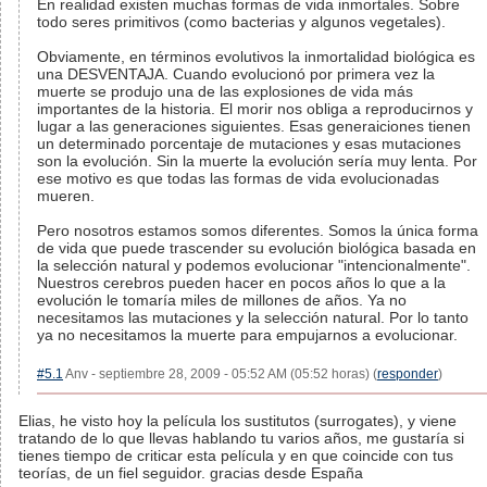
En realidad existen muchas formas de vida inmortales. Sobre
todo seres primitivos (como bacterias y algunos vegetales).
Obviamente, en términos evolutivos la inmortalidad biológica es
una DESVENTAJA. Cuando evolucionó por primera vez la
muerte se produjo una de las explosiones de vida más
importantes de la historia. El morir nos obliga a reproducirnos y
lugar a las generaciones siguientes. Esas generaiciones tienen
un determinado porcentaje de mutaciones y esas mutaciones
son la evolución. Sin la muerte la evolución sería muy lenta. Por
ese motivo es que todas las formas de vida evolucionadas
mueren.
Pero nosotros estamos somos diferentes. Somos la única forma
de vida que puede trascender su evolución biológica basada en
la selección natural y podemos evolucionar "intencionalmente".
Nuestros cerebros pueden hacer en pocos años lo que a la
evolución le tomaría miles de millones de años. Ya no
necesitamos las mutaciones y la selección natural. Por lo tanto
ya no necesitamos la muerte para empujarnos a evolucionar.
#5.1
Anv - septiembre 28, 2009 - 05:52 AM (05:52 horas) (
responder
)
Elias, he visto hoy la película los sustitutos (surrogates), y viene
tratando de lo que llevas hablando tu varios años, me gustaría si
tienes tiempo de criticar esta película y en que coincide con tus
teorías, de un fiel seguidor. gracias desde España