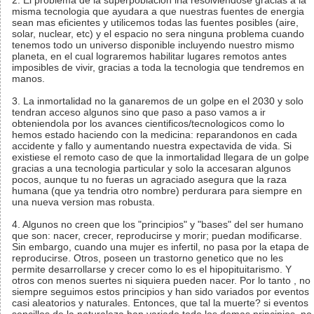
2. El problema de la superpoblacion iria resolviendose gracias a la
misma tecnologia que ayudara a que nuestras fuentes de energia
sean mas eficientes y utilicemos todas las fuentes posibles (aire,
solar, nuclear, etc) y el espacio no sera ninguna problema cuando
tenemos todo un universo disponible incluyendo nuestro mismo
planeta, en el cual lograremos habilitar lugares remotos antes
imposibles de vivir, gracias a toda la tecnologia que tendremos en
manos.
3. La inmortalidad no la ganaremos de un golpe en el 2030 y solo
tendran acceso algunos sino que paso a paso vamos a ir
obteniendola por los avances cientificos/tecnologicos como lo
hemos estado haciendo con la medicina: reparandonos en cada
accidente y fallo y aumentando nuestra expectavida de vida. Si
existiese el remoto caso de que la inmortalidad llegara de un golpe
gracias a una tecnologia particular y solo la accesaran algunos
pocos, aunque tu no fueras un agraciado asegura que la raza
humana (que ya tendria otro nombre) perdurara para siempre en
una nueva version mas robusta.
4. Algunos no creen que los "principios" y "bases" del ser humano
que son: nacer, crecer, reproducirse y morir; puedan modificarse.
Sin embargo, cuando una mujer es infertil, no pasa por la etapa de
reproducirse. Otros, poseen un trastorno genetico que no les
permite desarrollarse y crecer como lo es el hipopituitarismo. Y
otros con menos suertes ni siquiera pueden nacer. Por lo tanto , no
siempre seguimos estos principios y han sido variados por eventos
casi aleatorios y naturales. Entonces, que tal la muerte? si eventos