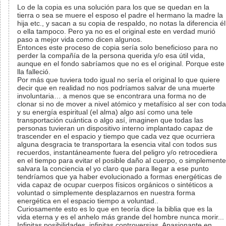
Lo de la copia es una solución para los que se quedan en la
tierra o sea se muere el esposo el padre el hermano la madre la
hija etc., y sacan a su copia de respaldo, no notas la diferencia él
o ella tampoco. Pero ya no es el original este en verdad murió
paso a mejor vida como dicen algunos.
Entonces este proceso de copia sería solo beneficioso para no
perder la compañía de la persona querida y/o esa útil vida,
aunque en el fondo sabríamos que no es el original. Porque este
lla falleció.
Por más que tuviera todo igual no sería el original lo que quiere
decir que en realidad no nos podríamos salvar de una muerte
involuntaria… a menos que se encontrara una forma no de
clonar si no de mover a nivel atómico y metafísico al ser con toda
y su energía espiritual (el alma) algo así como una tele
transportación cuántica o algo así, imaginen que todas las
personas tuvieran un dispositivo interno implantado capaz de
trascender en el espacio y tiempo que cada vez que ocurriera
alguna desgracia te transportara la esencia vital con todos sus
recuerdos, instantáneamente fuera del peligro y/o retrocediera
en el tiempo para evitar el posible daño al cuerpo, o simplemente
salvara la conciencia el yo claro que para llegar a ese punto
tendríamos que ya haber evolucionado a formas energéticas de
vida capaz de ocupar cuerpos físicos orgánicos o sintéticos a
voluntad o simplemente desplazarnos en nuestra forma
energética en el espacio tiempo a voluntad..
Curiosamente esto es lo que en teoría dice la biblia que es la
vida eterna y es el anhelo más grande del hombre nunca morir...
Infinitas posibilidades, infinitas controversias. Apasionante en