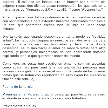
durante 15 minutos sin inhalar aire, o bucear por 4 horas sin
oxígeno (estas dos últimas cosas reconocerán los que asisten a
mis charlas de "Humanidad 2.0 y mas allá..." como "
Respirocites
").
Agregó que en ese futuro podremos extender nuestros cerebros
con nanotecnología para extender nuestras habilidades mentales a
un nivel que podremos escribir todo un libro en unos pocos
minutos.
Dijo también que cuando deseemos entrar a modo de "realidad
virtual", los nanobots bloquearán nuestros sentidos externos para
conectarnos a sensaciones fabricadas y llevarnos a donde
deseemos. Así mismo hacer el amor de manera virtual será algo
normal, y personajes holográficos se nos aparecerán flotando
explicando todo lo que queramos saber del mundo.
Como ven, las cosas que escribo en eliax no son tan alocadas
como aparentan, pues aquí tenemos una de las personas mas
reconocidas y galardonadas en el mundo hablando de los mismos
temas que se tratan con regularidad en eliax (vean los enlaces al
final de este artículo).
Fuente de la noticia
Máquinas en el Paraíso
(gratuito descargar para lectores de eliax,
en donde este es uno de los temas centrales tratados)
Previamente en eliax: