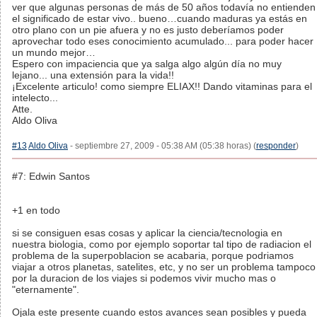
ver que algunas personas de más de 50 años todavía no entienden
el significado de estar vivo.. bueno…cuando maduras ya estás en
otro plano con un pie afuera y no es justo deberíamos poder
aprovechar todo eses conocimiento acumulado... para poder hacer
un mundo mejor…
Espero con impaciencia que ya salga algo algún día no muy
lejano... una extensión para la vida!!
¡Excelente articulo! como siempre ELIAX!! Dando vitaminas para el
intelecto...
Atte.
Aldo Oliva
#13
Aldo Oliva
- septiembre 27, 2009 - 05:38 AM (05:38 horas) (
responder
)
#7: Edwin Santos
+1 en todo
si se consiguen esas cosas y aplicar la ciencia/tecnologia en
nuestra biologia, como por ejemplo soportar tal tipo de radiacion el
problema de la superpoblacion se acabaria, porque podriamos
viajar a otros planetas, satelites, etc, y no ser un problema tampoco
por la duracion de los viajes si podemos vivir mucho mas o
"eternamente".
Ojala este presente cuando estos avances sean posibles y pueda