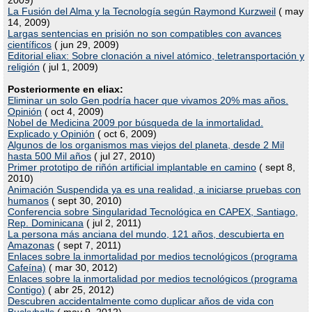
2009)
La Fusión del Alma y la Tecnología según Raymond Kurzweil
( may
14, 2009)
Largas sentencias en prisión no son compatibles con avances
científicos
( jun 29, 2009)
Editorial eliax: Sobre clonación a nivel atómico, teletransportación y
religión
( jul 1, 2009)
Posteriormente en eliax:
Eliminar un solo Gen podría hacer que vivamos 20% mas años.
Opinión
( oct 4, 2009)
Nobel de Medicina 2009 por búsqueda de la inmortalidad.
Explicado y Opinión
( oct 6, 2009)
Algunos de los organismos mas viejos del planeta, desde 2 Mil
hasta 500 Mil años
( jul 27, 2010)
Primer prototipo de riñón artificial implantable en camino
( sept 8,
2010)
Animación Suspendida ya es una realidad, a iniciarse pruebas con
humanos
( sept 30, 2010)
Conferencia sobre Singularidad Tecnológica en CAPEX, Santiago,
Rep. Dominicana
( jul 2, 2011)
La persona más anciana del mundo, 121 años, descubierta en
Amazonas
( sept 7, 2011)
Enlaces sobre la inmortalidad por medios tecnológicos (programa
Cafeína)
( mar 30, 2012)
Enlaces sobre la inmortalidad por medios tecnológicos (programa
Contigo)
( abr 25, 2012)
Descubren accidentalmente como duplicar años de vida con