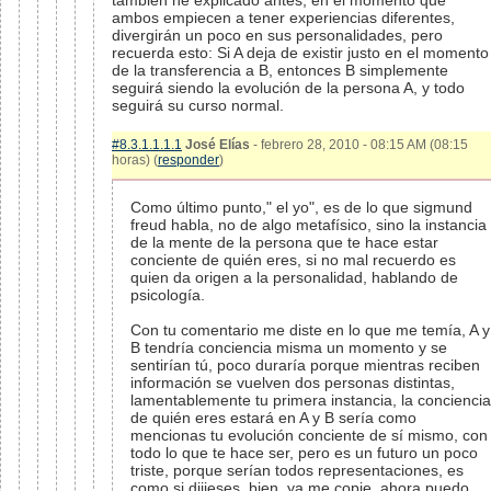
también he explicado antes, en el momento que
ambos empiecen a tener experiencias diferentes,
divergirán un poco en sus personalidades, pero
recuerda esto: Si A deja de existir justo en el momento
de la transferencia a B, entonces B simplemente
seguirá siendo la evolución de la persona A, y todo
seguirá su curso normal.
#8.3.1.1.1.1
José Elías
- febrero 28, 2010 - 08:15 AM (08:15
horas) (
responder
)
Como último punto," el yo", es de lo que sigmund
freud habla, no de algo metafísico, sino la instancia
de la mente de la persona que te hace estar
conciente de quién eres, si no mal recuerdo es
quien da origen a la personalidad, hablando de
psicología.
Con tu comentario me diste en lo que me temía, A y
B tendría conciencia misma un momento y se
sentirían tú, poco duraría porque mientras reciben
información se vuelven dos personas distintas,
lamentablemente tu primera instancia, la conciencia
de quién eres estará en A y B sería como
mencionas tu evolución conciente de sí mismo, con
todo lo que te hace ser, pero es un futuro un poco
triste, porque serían todos representaciones, es
como si dijieses, bien, ya me copie, ahora puedo