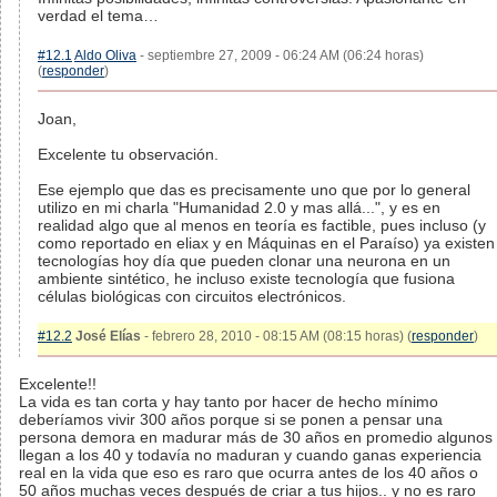
verdad el tema…
#12.1
Aldo Oliva
- septiembre 27, 2009 - 06:24 AM (06:24 horas)
(
responder
)
Joan,
Excelente tu observación.
Ese ejemplo que das es precisamente uno que por lo general
utilizo en mi charla "Humanidad 2.0 y mas allá...", y es en
realidad algo que al menos en teoría es factible, pues incluso (y
como reportado en eliax y en Máquinas en el Paraíso) ya existen
tecnologías hoy día que pueden clonar una neurona en un
ambiente sintético, he incluso existe tecnología que fusiona
células biológicas con circuitos electrónicos.
#12.2
José Elías
- febrero 28, 2010 - 08:15 AM (08:15 horas) (
responder
)
Excelente!!
La vida es tan corta y hay tanto por hacer de hecho mínimo
deberíamos vivir 300 años porque si se ponen a pensar una
persona demora en madurar más de 30 años en promedio algunos
llegan a los 40 y todavía no maduran y cuando ganas experiencia
real en la vida que eso es raro que ocurra antes de los 40 años o
50 años muchas veces después de criar a tus hijos.. y no es raro