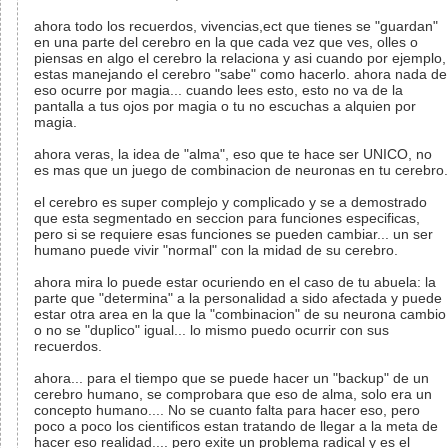
ahora todo los recuerdos, vivencias,ect que tienes se "guardan"
en una parte del cerebro en la que cada vez que ves, olles o
piensas en algo el cerebro la relaciona y asi cuando por ejemplo,
estas manejando el cerebro "sabe" como hacerlo. ahora nada de
eso ocurre por magia... cuando lees esto, esto no va de la
pantalla a tus ojos por magia o tu no escuchas a alquien por
magia.
ahora veras, la idea de "alma", eso que te hace ser UNICO, no
es mas que un juego de combinacion de neuronas en tu cerebro.
el cerebro es super complejo y complicado y se a demostrado
que esta segmentado en seccion para funciones especificas,
pero si se requiere esas funciones se pueden cambiar... un ser
humano puede vivir "normal" con la midad de su cerebro.
ahora mira lo puede estar ocuriendo en el caso de tu abuela: la
parte que "determina" a la personalidad a sido afectada y puede
estar otra area en la que la "combinacion" de su neurona cambio
o no se "duplico" igual... lo mismo puedo ocurrir con sus
recuerdos.
ahora... para el tiempo que se puede hacer un "backup" de un
cerebro humano, se comprobara que eso de alma, solo era un
concepto humano.... No se cuanto falta para hacer eso, pero
poco a poco los cientificos estan tratando de llegar a la meta de
hacer eso realidad.... pero exite un problema radical y es el