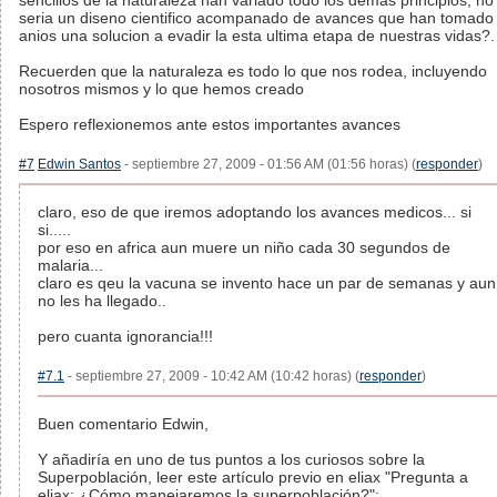
sencillos de la naturaleza han variado todo los demas principios, no
seria un diseno cientifico acompanado de avances que han tomado
anios una solucion a evadir la esta ultima etapa de nuestras vidas?.
Recuerden que la naturaleza es todo lo que nos rodea, incluyendo
nosotros mismos y lo que hemos creado
Espero reflexionemos ante estos importantes avances
#7
Edwin Santos
- septiembre 27, 2009 - 01:56 AM (01:56 horas) (
responder
)
claro, eso de que iremos adoptando los avances medicos... si
si.....
por eso en africa aun muere un niño cada 30 segundos de
malaria...
claro es qeu la vacuna se invento hace un par de semanas y aun
no les ha llegado..
pero cuanta ignorancia!!!
#7.1
- septiembre 27, 2009 - 10:42 AM (10:42 horas) (
responder
)
Buen comentario Edwin,
Y añadiría en uno de tus puntos a los curiosos sobre la
Superpoblación, leer este artículo previo en eliax "Pregunta a
eliax: ¿Cómo manejaremos la superpoblación?":