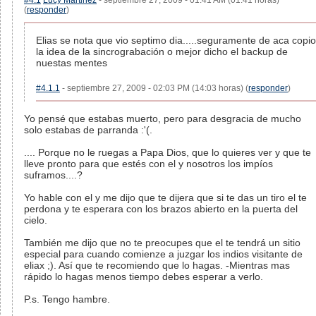
#4.1
Lucy Martinez
- septiembre 27, 2009 - 01:41 AM (01:41 horas)
(
responder
)
Elias se nota que vio septimo dia.....seguramente de aca copio
la idea de la sincrograbación o mejor dicho el backup de
nuestas mentes
#4.1.1
- septiembre 27, 2009 - 02:03 PM (14:03 horas) (
responder
)
Yo pensé que estabas muerto, pero para desgracia de mucho
solo estabas de parranda :'(.
.... Porque no le ruegas a Papa Dios, que lo quieres ver y que te
lleve pronto para que estés con el y nosotros los impíos
suframos....?
Yo hable con el y me dijo que te dijera que si te das un tiro el te
perdona y te esperara con los brazos abierto en la puerta del
cielo.
También me dijo que no te preocupes que el te tendrá un sitio
especial para cuando comienze a juzgar los indios visitante de
eliax ;). Así que te recomiendo que lo hagas. -Mientras mas
rápido lo hagas menos tiempo debes esperar a verlo.
P.s. Tengo hambre.