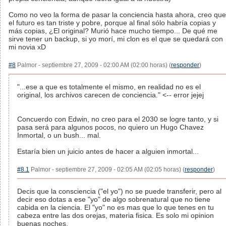
Como no veo la forma de pasar la conciencia hasta ahora, creo que
el futuro es tan triste y pobre, porque al final sólo habría copias y
más copias, ¿El original? Murió hace mucho tiempo... De qué me
sirve tener un backup, si yo morí, mi clon es el que se quedará con
mi novia xD
#8
Palmor - septiembre 27, 2009 - 02:00 AM (02:00 horas) (
responder
)
"...ese a que es totalmente el mismo, en realidad no es el
original, los archivos carecen de conciencia." <-- error jejej
Concuerdo con Edwin, no creo para el 2030 se logre tanto, y si
pasa será para algunos pocos, no quiero un Hugo Chavez
Inmortal, o un bush... mal.
Estaría bien un juicio antes de hacer a alguien inmortal...
#8.1
Palmor - septiembre 27, 2009 - 02:05 AM (02:05 horas) (
responder
)
Decis que la consciencia ("el yo") no se puede transferir, pero al
decir eso dotas a ese "yo" de algo sobrenatural que no tiene
cabida en la ciencia. El "yo" no es mas que lo que tenes en tu
cabeza entre las dos orejas, materia fisica. Es solo mi opinion
buenas noches.