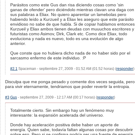
Parásitos como este Gus dan risa diciendo cosas como 'sin
ganas de ofender' pero diciéndolo mientras clavan una daga con
sus palabras a Eliax. No quiero aparentar un lamebolas pero
habiendo leído a Kurzueil y a Eliax les aseguro que este parásito
envidioso no sabe de que habla. Si de copiar hablamos entonces
Kurzueil y Eliax ambos tienen deudas con muuuchos escritores y
futuristas como Asimov, Dirk, Clark etc. Como dice Eliax, todo
evoluciona y nada es nuevo, todo es una evolución de algo
anterior.
Que conste que no hubiera dicho nada de no haber sido por el
sarcasmo enfermo de este individuo. :P
#2.1
Spaceman - septiembre 27, 2009 - 01:52 AM (01:52 horas) (
responder
)
Disculpa que me ponga pesado y comente dos veces seguida, pero
para vivir eternamente, tendriamos que poder revertir la entropia.
#3
Gus
- septiembre 27, 2009 - 12:17 AM (00:17 horas) (
responder
)
Totalmente cierto. Sin embargo hay un fenómeno muy
interesante: la expansión acelerada del universo.
Donde hay aceleración positiva debe haber un aporte de
energía. Quien sabe, todavía faltan algunas cosas por descubrir
sobre eso. Pero si se confirma podría ser una fuente de energía