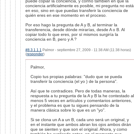
puede copiar la conciencia, y confío también en que la
conciencia artificialmente es posible, mi pregunta no está
en eso, sino en que puedas transferir la conciencia de
quién eres en ese momento en el proceso.
Por eso hago la pregunta de A y B, al terminar la
transferencia, desde dónde mirarías, desde A o B. Al
copiar todo lo que eres, por sí mismos surgiría la
conciencia en B, pero y A ?
#8.3.1.1.1
Palmor - septiembre 27, 2009 - 11:38 AM (11:38 horas)
(
responder
)
Palmor,
Copio tus propias palabras: "dudo que se pueda
transferir la conciencia (el yo ) de la persona".
Así que te contradices. Pero de todas maneras, la
respuesta a tu pregunta de la A y B la he contestado al
menos 5 veces en artículos y comentarios anteriores,
y el problema es que tu sigues pensando de la
manera clásica sobre lo que es un "yo".
Si se clona un A a un B, cada uno será un original, y
en el instante que ambos abran los ojos ambos dirán
que se sienten y que son el original. Ahora, y como