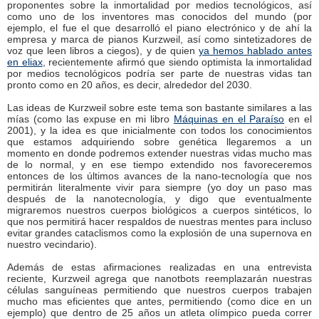
proponentes sobre la inmortalidad por medios tecnológicos, así
como uno de los inventores mas conocidos del mundo (por
ejemplo, el fue el que desarrolló el piano electrónico y de ahí la
empresa y marca de pianos Kurzweil, así como sintetizadores de
voz que leen libros a ciegos), y de quien
ya hemos hablado antes
en eliax
, recientemente afirmó que siendo optimista la inmortalidad
por medios tecnológicos podría ser parte de nuestras vidas tan
pronto como en 20 años, es decir, alrededor del 2030.
Las ideas de Kurzweil sobre este tema son bastante similares a las
mías (como las expuse en mi libro
Máquinas en el Paraíso
en el
2001), y la idea es que inicialmente con todos los conocimientos
que estamos adquiriendo sobre genética llegaremos a un
momento en donde podremos extender nuestras vidas mucho mas
de lo normal, y en ese tiempo extendido nos favoreceremos
entonces de los últimos avances de la nano-tecnología que nos
permitirán literalmente vivir para siempre (yo doy un paso mas
después de la nanotecnología, y digo que eventualmente
migraremos nuestros cuerpos biológicos a cuerpos sintéticos, lo
que nos permitirá hacer respaldos de nuestras mentes para incluso
evitar grandes cataclismos como la explosión de una supernova en
nuestro vecindario).
Además de estas afirmaciones realizadas en una entrevista
reciente, Kurzweil agrega que nanotbots reemplazarán nuestras
células sanguíneas permitiendo que nuestros cuerpos trabajen
mucho mas eficientes que antes, permitiendo (como dice en un
ejemplo) que dentro de 25 años un atleta olímpico pueda correr