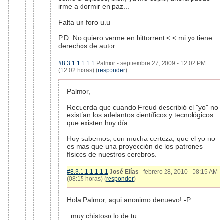
irme a dormir en paz...
Falta un foro u.u
P.D. No quiero verme en bittorrent <.< mi yo tiene
derechos de autor
#8.3.1.1.1.1.1
Palmor - septiembre 27, 2009 - 12:02 PM
(12:02 horas) (
responder
)
Palmor,
Recuerda que cuando Freud describió el "yo" no
existían los adelantos científicos y tecnológicos
que existen hoy día.
Hoy sabemos, con mucha certeza, que el yo no
es mas que una proyección de los patrones
físicos de nuestros cerebros.
#8.3.1.1.1.1.1.1
José Elías
- febrero 28, 2010 - 08:15 AM
(08:15 horas) (
responder
)
Hola Palmor, aqui anonimo denuevo!:-P
..muy chistoso lo de tu