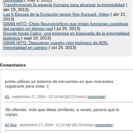
Buckyballs
( may 9, 2012)
Transformando la especie humana para alcanzar la inmortalidad
(
abr 19, 2013)
Las 6 Épocas de la Evolución según Ray Kurzueil. Video
( abr 21,
2013)
GRAN HITO: Chips Neuromórficos que imitan funciones cognitivas
del cerebro en tiempo real
( jul 29, 2013)
Google funda Calico, una empresa en búsqueda de la inmortalidad
biológica
( sept 19, 2013)
GRAN HITO: Descubren nuestro reloj biológico de ADN.
Inmortalidad en camino
( oct 25, 2013)
Comentarios
porke utilizas un sistema de encuentas en que ncecesitas
registrarte para votar :(
#1
- septiembre 27, 2009 - 12:15 AM (00:15 horas) (
responder
)
Sin ofender, más que ideas similares, a veces, parece que lo
copias.
#2
Gus
- septiembre 27, 2009 - 12:16 AM (00:16 horas) (
responder
)