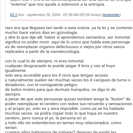
"externa" que nos ayude a sobrevivir a la entropía.
#3.1
Anv - septiembre 28, 2009 - 05:38 AM (05:38 horas) (
responder
)
raro era que llegases tan tarde a esta noticia, ya la lei y se comento
mucho hace varios dias en gizmologia.
y dire lo que dije alli, haber si aprendemos semantica, ser inmortal
significa no poder morir. aqui de lo unico que habla este personaje
es de reemplazar organos defectuosos o viejos por otros sanos
replicados a partir de la nanotecnologia.
con lo cual lo de siempre, ni eres inmortal.
cualquier desgraciado te puede pegar 4 tiros y vas al hoyo
igualmente.
solo sera accesible para los 4 ricos que tengan acceso.
y naturalmente suelen ser muchas veces los 4 caciques de turno o
dictadores, con el consiguiente peligro.
de todos modos para que durmais tranquilos, os digo lo de
siempre.
a pesar de que este persoanje quizas tambien tenga la "ilusion" de
poder reemplazar el cerebro con todos sus recuerdo y sensaciones
y el propio yo, esto es y sera imposible. como ya se ha hablado
muchas veces. se podra copiar todo lo que haya en nuestro
cerebro, pero nunca el yo, la persona en si.
y todo ello sin extendernos en temas muy relacionados, como
serian:
cuantos años habriamos de trabajar? dejarian de existir las