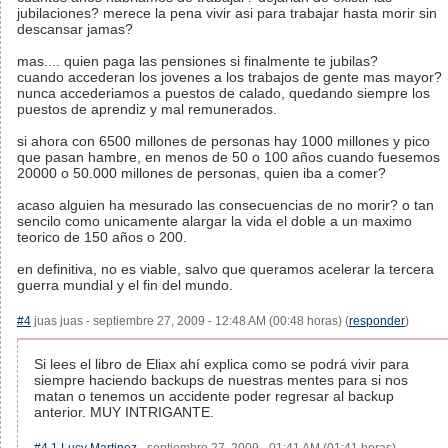
jubilaciones? merece la pena vivir asi para trabajar hasta morir sin
descansar jamas?
mas.... quien paga las pensiones si finalmente te jubilas?
cuando accederan los jovenes a los trabajos de gente mas mayor?
nunca accederiamos a puestos de calado, quedando siempre los
puestos de aprendiz y mal remunerados.
si ahora con 6500 millones de personas hay 1000 millones y pico
que pasan hambre, en menos de 50 o 100 años cuando fuesemos
20000 o 50.000 millones de personas, quien iba a comer?
acaso alguien ha mesurado las consecuencias de no morir? o tan
sencilo como unicamente alargar la vida el doble a un maximo
teorico de 150 años o 200.
en definitiva, no es viable, salvo que queramos acelerar la tercera
guerra mundial y el fin del mundo.
#4
juas juas - septiembre 27, 2009 - 12:48 AM (00:48 horas) (
responder
)
Si lees el libro de Eliax ahí explica como se podrá vivir para
siempre haciendo backups de nuestras mentes para si nos
matan o tenemos un accidente poder regresar al backup
anterior. MUY INTRIGANTE.