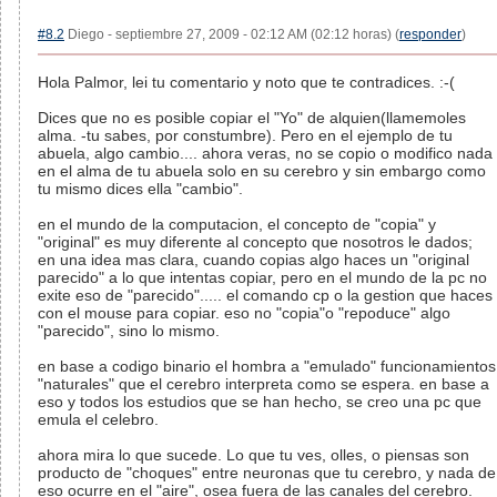
#8.2
Diego - septiembre 27, 2009 - 02:12 AM (02:12 horas) (
responder
)
Hola Palmor, lei tu comentario y noto que te contradices. :-(
Dices que no es posible copiar el "Yo" de alquien(llamemoles
alma. -tu sabes, por constumbre). Pero en el ejemplo de tu
abuela, algo cambio.... ahora veras, no se copio o modifico nada
en el alma de tu abuela solo en su cerebro y sin embargo como
tu mismo dices ella "cambio".
en el mundo de la computacion, el concepto de "copia" y
"original" es muy diferente al concepto que nosotros le dados;
en una idea mas clara, cuando copias algo haces un "original
parecido" a lo que intentas copiar, pero en el mundo de la pc no
exite eso de "parecido"..... el comando cp o la gestion que haces
con el mouse para copiar. eso no "copia"o "repoduce" algo
"parecido", sino lo mismo.
en base a codigo binario el hombra a "emulado" funcionamientos
"naturales" que el cerebro interpreta como se espera. en base a
eso y todos los estudios que se han hecho, se creo una pc que
emula el celebro.
ahora mira lo que sucede. Lo que tu ves, olles, o piensas son
producto de "choques" entre neuronas que tu cerebro, y nada de
eso ocurre en el "aire", osea fuera de las canales del cerebro.