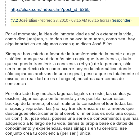
http://eliax.com/index.cfm?post_id=6265
#7.2
José Elías
- febrero 28, 2010 - 08:15 AM (08:15 horas) (
responder
)
Por el momento, la idea de inmortalidad es sólo extender la vida,
como dice juasjuas, si te dan un balazo te mueres, como sea, hay
algo impráctico en algunas cosas que dices José Elías.
Siempre has estado a favor de la transferencia de la mente a algo
sintético, aunque yo diría más bien copia que transfrencia, dudo
que se pueda transferir la conciencia (el yo ) de la persona, sólo
sería un perfecto clon como ocurre hoy en la informática, donde
sólo copiamos archivos de uno original, pese a que es totalmente el
mismo, en realidad no es el original, nosotros carecemos de
conciencia.
Por otro lado hay muchas lagunas legales en esto, las cuales ya
existen, digamos que en tu mundo ya es posible hacer estos
backup de la mente, el cual realmente consisten el leer todas las
sinapsis y reproducirlas (no hay transferencia en sí, a menos que
descargues eléctricamente al cerebro, mientras es sólo una copia,
un clon ), tú, josé elías, posees una serie de conocimientos que has
adquerido a lo largo de tu vida, tienes tu propia base de datos de
conocimiento y experiencias, esas sinapsis en tu cerebro, ese
conjunto crea tu conciencia (per ser ) única.