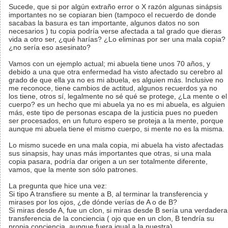
Sucede, que si por algún extraño error o X razón algunas sinápsis
importantes no se copiaran bien (tampoco el recuerdo de donde
sacabas la basura es tan importante, algunos datos no son
necesarios ) tu copia podría verse afectada a tal grado que dieras
vida a otro ser, ¿qué harías? ¿Lo eliminas por ser una mala copia?
¿no sería eso asesinato?
Vamos con un ejemplo actual; mi abuela tiene unos 70 años, y
debido a una que otra enfermedad ha visto afectado su cerebro al
grado de que ella ya no es mi abuela, es alguien más. Inclusive no
me reconoce, tiene cambios de actitud, algunos recuerdos ya no
los tiene, otros sí, legalmente no sé qué se protege, ¿La mente o el
cuerpo? es un hecho que mi abuela ya no es mi abuela, es alguien
más, este tipo de personas escapa de la justicia pues no pueden
ser procesados, en un futuro espero se proteja a la mente, porque
aunque mi abuela tiene el mismo cuerpo, si mente no es la misma.
Lo mismo sucede en una mala copia, mi abuela ha visto afectadas
sus sinapsis, hay unas más importantes que otras, si una mala
copia pasara, podría dar origen a un ser totalmente diferente,
vamos, que la mente son sólo patrones.
La pregunta que hice una vez:
Si tipo A transfiere su mente a B, al terminar la transferencia y
mirases por los ojos, ¿de dónde verías de A o de B?
Si miras desde A, fue un clon, si miras desde B sería una verdadera
transferencia de la conciencia ( ojo que en un clon, B tendría su
propia conciencia, aunque fuera igual a la nuestra)