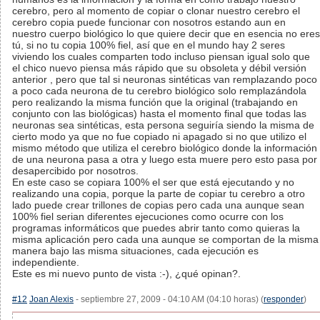
cerebro, pero al momento de copiar o clonar nuestro cerebro el
cerebro copia puede funcionar con nosotros estando aun en
nuestro cuerpo biológico lo que quiere decir que en esencia no eres
tú, si no tu copia 100% fiel, así que en el mundo hay 2 seres
viviendo los cuales comparten todo incluso piensan igual solo que
el chico nuevo piensa más rápido que su obsoleta y débil versión
anterior , pero que tal si neuronas sintéticas van remplazando poco
a poco cada neurona de tu cerebro biológico solo remplazándola
pero realizando la misma función que la original (trabajando en
conjunto con las biológicas) hasta el momento final que todas las
neuronas sea sintéticas, esta persona seguiría siendo la misma de
cierto modo ya que no fue copiado ni apagado si no que utilizo el
mismo método que utiliza el cerebro biológico donde la información
de una neurona pasa a otra y luego esta muere pero esto pasa por
desapercibido por nosotros.
En este caso se copiara 100% el ser que está ejecutando y no
realizando una copia, porque la parte de copiar tu cerebro a otro
lado puede crear trillones de copias pero cada una aunque sean
100% fiel serian diferentes ejecuciones como ocurre con los
programas informáticos que puedes abrir tanto como quieras la
misma aplicación pero cada una aunque se comportan de la misma
manera bajo las misma situaciones, cada ejecución es
independiente.
Este es mi nuevo punto de vista :-), ¿qué opinan?.
#12
Joan Alexis
- septiembre 27, 2009 - 04:10 AM (04:10 horas) (
responder
)