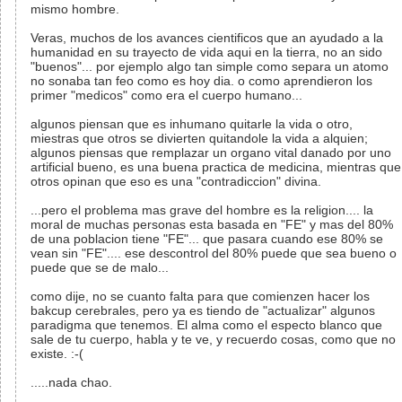
mismo hombre.
Veras, muchos de los avances cientificos que an ayudado a la
humanidad en su trayecto de vida aqui en la tierra, no an sido
"buenos"... por ejemplo algo tan simple como separa un atomo
no sonaba tan feo como es hoy dia. o como aprendieron los
primer "medicos" como era el cuerpo humano...
algunos piensan que es inhumano quitarle la vida o otro,
miestras que otros se divierten quitandole la vida a alquien;
algunos piensas que remplazar un organo vital danado por uno
artificial bueno, es una buena practica de medicina, mientras que
otros opinan que eso es una "contradiccion" divina.
...pero el problema mas grave del hombre es la religion.... la
moral de muchas personas esta basada en "FE" y mas del 80%
de una poblacion tiene "FE"... que pasara cuando ese 80% se
vean sin "FE".... ese descontrol del 80% puede que sea bueno o
puede que se de malo...
como dije, no se cuanto falta para que comienzen hacer los
bakcup cerebrales, pero ya es tiendo de "actualizar" algunos
paradigma que tenemos. El alma como el especto blanco que
sale de tu cuerpo, habla y te ve, y recuerdo cosas, como que no
existe. :-(
.....nada chao.