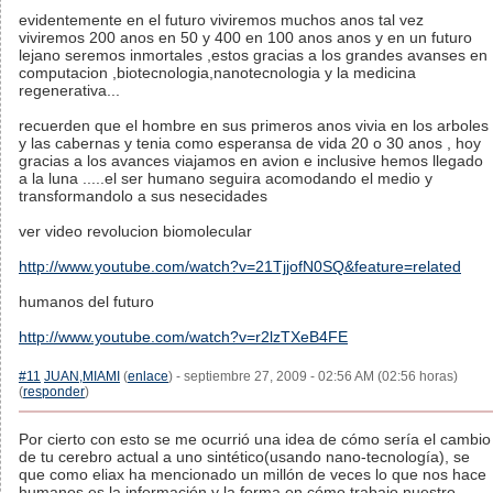
evidentemente en el futuro viviremos muchos anos tal vez
viviremos 200 anos en 50 y 400 en 100 anos anos y en un futuro
lejano seremos inmortales ,estos gracias a los grandes avanses en
computacion ,biotecnologia,nanotecnologia y la medicina
regenerativa...
recuerden que el hombre en sus primeros anos vivia en los arboles
y las cabernas y tenia como esperansa de vida 20 o 30 anos , hoy
gracias a los avances viajamos en avion e inclusive hemos llegado
a la luna .....el ser humano seguira acomodando el medio y
transformandolo a sus nesecidades
ver video revolucion biomolecular
http://www.youtube.com/watch?v=21TjjofN0SQ&feature=related
humanos del futuro
http://www.youtube.com/watch?v=r2lzTXeB4FE
#11
JUAN,MIAMI
(
enlace
) - septiembre 27, 2009 - 02:56 AM (02:56 horas)
(
responder
)
Por cierto con esto se me ocurrió una idea de cómo sería el cambio
de tu cerebro actual a uno sintético(usando nano-tecnología), se
que como eliax ha mencionado un millón de veces lo que nos hace
humanos es la información y la forma en cómo trabajo nuestro