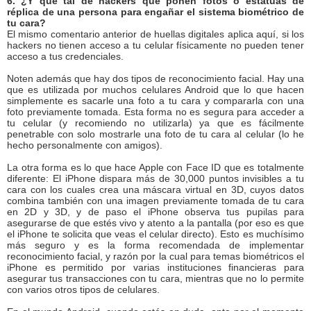
6. ¿Y qué tal de hackers que ponen fotos o estatuas de
réplica de una persona para engañar el sistema biométrico de
tu cara?
El mismo comentario anterior de huellas digitales aplica aquí, si los
hackers no tienen acceso a tu celular físicamente no pueden tener
acceso a tus credenciales.
Noten además que hay dos tipos de reconocimiento facial. Hay una
que es utilizada por muchos celulares Android que lo que hacen
simplemente es sacarle una foto a tu cara y compararla con una
foto previamente tomada. Esta forma no es segura para acceder a
tu celular (y recomiendo no utilizarla) ya que es fácilmente
penetrable con solo mostrarle una foto de tu cara al celular (lo he
hecho personalmente con amigos).
La otra forma es lo que hace Apple con Face ID que es totalmente
diferente: El iPhone dispara más de 30,000 puntos invisibles a tu
cara con los cuales crea una máscara virtual en 3D, cuyos datos
combina también con una imagen previamente tomada de tu cara
en 2D y 3D, y de paso el iPhone observa tus pupilas para
asegurarse de que estés vivo y atento a la pantalla (por eso es que
el iPhone te solicita que veas el celular directo). Esto es muchísimo
más seguro y es la forma recomendada de implementar
reconocimiento facial, y razón por la cual para temas biométricos el
iPhone es permitido por varias instituciones financieras para
asegurar tus transacciones con tu cara, mientras que no lo permite
con varios otros tipos de celulares.