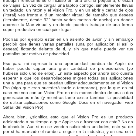
trabajan remotamente o incluso en una oficina pequeña, o están
de viajes. En vez de cargar una laptop contigo, simplemente llevas
un teclado, un ratón y el Vision Pro, y en un abrir y cerrar de ojos
(literal) ves frente a ti un monitor virtual del tamaño que desees
(literalmente, desde 32” hasta varios metros de ancho) en donde
aparece tu Mac virtual y en donde puedes trabajar de una forma
super productiva en cualquier lugar.
Podrías por ejemplo estar en un asiento de avión y sin embargo
percibir que tienes varias pantallas (una por aplicación si así lo
deseas) flotando delante de ti, y sin que nadie pueda ver tus
pantallas por motivo de privacidad.
Eso para mi representa una oportunidad perdida de Apple de
haber podido captar una gran cantidad de profesionales (yo
hubiese sido uno de ellos). En este aspecto por ahora solo cuesta
esperar a que los desarrolladores migren todas sus aplicaciones
una a una para que se puedan utilizar adecuadamente en el Vision
Pro (algo que creo sucederá tarde o temprano), por lo que en mi
caso me veo con un Vision Pro en mis manos dentro de una o dos
generaciones más (y mientras tanto existe también la posibilidad
de utilizar aplicaciones como Google Docs en el navegador web
Safari del Vision Pro).
Ahora bien, ¿significa esto que el Vision Pro es un producto
adelantado a su tiempo o que Apple va a fracasar con esto? No en
lo absoluto. Aun si no se venden suficientes unidades, esto ya de
por sí ha marcado el rumbo a seguir en la industria, y en una sola