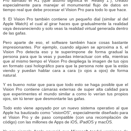
Pro llamado el R1 (que asumo significa el “Reality 1”), creado
especialmente para manejar el monumental flujo de datos en
tiempo real que debe procesar el Vision Pro para todo lo que hace.
9. El Vision Pro también contiene un pequeño dial (similar al del
Apple Watch) el cual al girar haces que gradualmente la realidad
vaya desvaneciendo y solo veas la realidad virtual generada dentro
de las gafas.
Pero aparte de eso, el software también hace cosas bastante
impresionantes. Por ejemplo, cuando alguien se aproxima a ti, el
Vision Pro detecta eso y te superimpone de forma gradual la
persona para que la veas y puedas interactuar con ella, mientras
que al mismo tiempo el Vision Pro despliega la imagen de tus ojos
en formato casi holográfico para que la persona note que la estás
viendo y puedan hablar cara a cara (o ojos a ojos) de forma
natural.
Y es bueno notar que para que todo esto se haga posible que el
Vision Pro contiene cámaras externas de super alta calidad para
que experimentes el mundo similar a como lo verían tus propios
ojos, sin tú tener que desmontarte las gafas.
Todo esto viene apoyado por un nuevo sistema operativo al que
Apple ha bautizado como “visionOS”, especialmente diseñado para
el Vision Pro y de paso compatible (con una recompilación de
código) con las millones de Apps de iOS, iPadOS y macOS.