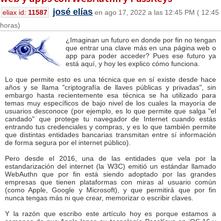
josé elías
eliax id:
11587
en ago 17, 2022 a las 12:45 PM ( 12:45
horas)
¿Imaginan un futuro en donde por fin no tengan
que entrar una clave más en una página web o
app para poder acceder? Pues ese futuro ya
está aquí, y hoy les explico cómo funciona.
Lo que permite esto es una técnica que en sí existe desde hace
años y se llama "criptografía de llaves públicas y privadas", sin
embargo hasta recientemente esa técnica se ha utilizado para
temas muy específicos de bajo nivel de los cuales la mayoría de
usuarios desconoce (por ejemplo, es lo que permite que salga "el
candado" que protege tu navegador de Internet cuando estás
entrando tus credenciales y compras, y es lo que también permite
que distintas entidades bancarias transmitan entre sí información
de forma segura por el internet público).
Pero desde el 2016, una de las entidades que vela por la
estandarización del internet (la W3C) emitió un estándar llamado
WebAuthn que por fin está siendo adoptado por las grandes
empresas que tienen plataformas con miras al usuario común
(como Apple, Google y Microsoft), y que permitirá que por fin
nunca tengas más ni que crear, memorizar o escribir claves.
Y la razón que escribo este artículo hoy es porque estamos a