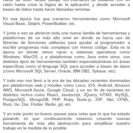
ratón hasta crear la lógica de la aplicación, y desde acceder a
bases de datos hasta hacer llamadas remotas.
En esa época fue que crecieron herramientas como Microsoft
Visual Basic, Delphi, PowerBuilder, etc.
Y junto a eso se abrieron toda una nueva familia de herramientas y
plataformas de un más alto nivel en donde se hacía uso de
librerías de funciones utilitarias para ayudar al programador a
escribir programas más complejos con menos código. Esta es la
época en donde vimos nacer a sistemas operativos como
Windows, MacOS, y a plataformas como Java entre otros, con
distintos tipos de herramientas también especializándose en áreas
específicas como el lenguaje SQL para acceder a bases de datos
(como Microsoft SQL Server, Oracle, IBM DB2, Sybase, etc).
Y todo eso nos llevó a la era de las décadas recientes dominadas
por plataformas web y móviles como Linux, iOS, Android, Amazon
AWS, Microsoft Azure, Google Cloud, y un sin fin de variantes en
distintos nichos como React, Javascript, JQuery, HTMX, MySQL,
PostgreSQL, MongoDB, PHP, Ruby, Node.js, JSP, .Net, CFML,
Rust, Go, Dar, Flutter, Redis, git, etc.
Y en este punto es bueno pausar para notar que lo que ha estado
pasando es que continuamente estamos creando nuevas
herramienta de más alta abstracción para simplificar nuestro
trabajo en la medida de lo posible.