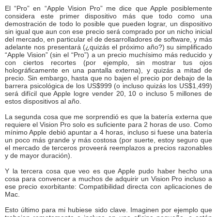
El “Pro” en “Apple Vision Pro” me dice que Apple posiblemente
considera este primer dispositivo más que todo como una
demostración de todo lo posible que pueden lograr, un dispositivo
sin igual que aun con ese precio será comprado por un nicho inicial
del mercado, en particular el de desarrolladores de software, y más
adelante nos presentará (¿quizás el próximo año?) su simplificado
“Apple Vision” (sin el “Pro”) a un precio muchísimo más reducido y
con ciertos recortes (por ejemplo, sin mostrar tus ojos
holográficamente en una pantalla externa), y quizás a mitad de
precio. Sin embargo, hasta que no bajen el precio por debajo de la
barrera psicológica de los US$999 (o incluso quizás los US$1,499)
será difícil que Apple logre vender 20, 10 o incluso 5 millones de
estos dispositivos al año.
La segunda cosa que me sorprendió es que la batería externa que
requiere el Vision Pro solo es suficiente para 2 horas de uso. Como
mínimo Apple debió apuntar a 4 horas, incluso si fuese una batería
un poco más grande y más costosa (por suerte, estoy seguro que
el mercado de terceros proveerá reemplazos a precios razonables
y de mayor duración).
Y la tercera cosa que veo es que Apple pudo haber hecho una
cosa para convencer a muchos de adquirir un Vision Pro incluso a
ese precio exorbitante: Compatibilidad directa con aplicaciones de
Mac.
Esto último para mi hubiese sido clave. Imaginen por ejemplo que