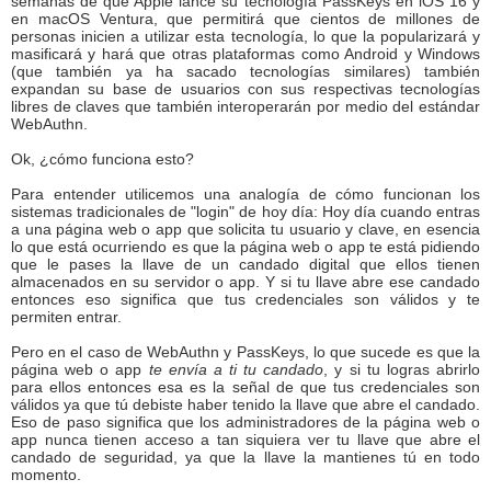
semanas de que Apple lance su tecnología PassKeys en iOS 16 y
en macOS Ventura, que permitirá que cientos de millones de
personas inicien a utilizar esta tecnología, lo que la popularizará y
masificará y hará que otras plataformas como Android y Windows
(que también ya ha sacado tecnologías similares) también
expandan su base de usuarios con sus respectivas tecnologías
libres de claves que también interoperarán por medio del estándar
WebAuthn.
Ok, ¿cómo funciona esto?
Para entender utilicemos una analogía de cómo funcionan los
sistemas tradicionales de "login" de hoy día: Hoy día cuando entras
a una página web o app que solicita tu usuario y clave, en esencia
lo que está ocurriendo es que la página web o app te está pidiendo
que le pases la llave de un candado digital que ellos tienen
almacenados en su servidor o app. Y si tu llave abre ese candado
entonces eso significa que tus credenciales son válidos y te
permiten entrar.
Pero en el caso de WebAuthn y PassKeys, lo que sucede es que la
página web o app
te envía a ti tu candado
, y si tu logras abrirlo
para ellos entonces esa es la señal de que tus credenciales son
válidos ya que tú debiste haber tenido la llave que abre el candado.
Eso de paso significa que los administradores de la página web o
app nunca tienen acceso a tan siquiera ver tu llave que abre el
candado de seguridad, ya que la llave la mantienes tú en todo
momento.