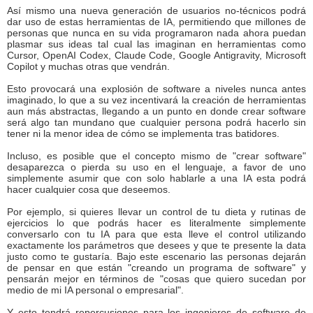
Así mismo una nueva generación de usuarios no-técnicos podrá
dar uso de estas herramientas de IA, permitiendo que millones de
personas que nunca en su vida programaron nada ahora puedan
plasmar sus ideas tal cual las imaginan en herramientas como
Cursor, OpenAI Codex, Claude Code, Google Antigravity, Microsoft
Copilot y muchas otras que vendrán.
Esto provocará una explosión de software a niveles nunca antes
imaginado, lo que a su vez incentivará la creación de herramientas
aun más abstractas, llegando a un punto en donde crear software
será algo tan mundano que cualquier persona podrá hacerlo sin
tener ni la menor idea de cómo se implementa tras batidores.
Incluso, es posible que el concepto mismo de "crear software"
desaparezca o pierda su uso en el lenguaje, a favor de uno
simplemente asumir que con solo hablarle a una IA esta podrá
hacer cualquier cosa que deseemos.
Por ejemplo, si quieres llevar un control de tu dieta y rutinas de
ejercicios lo que podrás hacer es literalmente simplemente
conversarlo con tu IA para que esta lleve el control utilizando
exactamente los parámetros que desees y que te presente la data
justo como te gustaría. Bajo este escenario las personas dejarán
de pensar en que están "creando un programa de software" y
pensarán mejor en términos de "cosas que quiero sucedan por
medio de mi IA personal o empresarial".
Y esto tendrá repercusiones para los ingenieros de software de