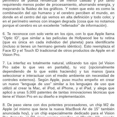
perímetro se pueda renderizar de menor calidad y por tanto
requiriendo menos poder de procesamiento, ahorrando energía, y
mejorando la fluidez de los gráficos. Y noten que esto es como la
combinación del ojo humano y el cerebro perciben el mundo, en
donde en el centro del ojo vemos en alta definición y todo color, y
en el perímetro vemos con imagen degrada (cosa que no notamos
porque el cerebro es un excelente “rellenador” de información).
6. Te reconoce con solo verte en los ojos, con lo que Apple llama
“Optic ID”, que similar a las películas de Hollywood lee tu retina
(que es única en cada individuo del planeta) para identificarte
(incluso si tienes un hermano gemelo idéntico). Esto reemplaza el
Face ID y el Touch ID tradicional de otros productos de Apple en el
Vision Pro.
7. La interfaz es totalmente natural, utilizando tus ojos (el Vision
Pro sabe lo que ves en pantalla), tu voz (opcionalmente
dependiendo de lo que estés haciendo) y tus manos (para
seleccionar e interactuar con el medio ambiente sin necesidad de
controles externos). Según Apple, puso mucho empeño en crear
un nuevo “lenguaje de uso” similar a los lenguajes de uso que
utilizó al crear la Mac, el iPod, el iPhone, y el iPad, y alega que
aplicó a unas 5,000 patentes de tantas innovaciones técnicas que
tiene el Vision Pro en su diseño e implementación.
8. De paso viene con dos potentes procesadores, un chip M2 de
Apple (el mismo que tiene la nueva MacBook Air de 15” también
anunciada hoy), y un chip especialmente dedicado para el Vision