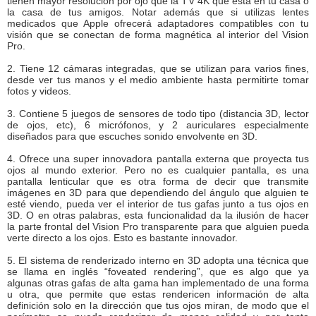
tienen mayor resolución por ojo que la TV 4K que está en tu casa o
la casa de tus amigos. Notar además que si utilizas lentes
medicados que Apple ofrecerá adaptadores compatibles con tu
visión que se conectan de forma magnética al interior del Vision
Pro.
2. Tiene 12 cámaras integradas, que se utilizan para varios fines,
desde ver tus manos y el medio ambiente hasta permitirte tomar
fotos y videos.
3. Contiene 5 juegos de sensores de todo tipo (distancia 3D, lector
de ojos, etc), 6 micrófonos, y 2 auriculares especialmente
diseñados para que escuches sonido envolvente en 3D.
4. Ofrece una super innovadora pantalla externa que proyecta tus
ojos al mundo exterior. Pero no es cualquier pantalla, es una
pantalla lenticular que es otra forma de decir que transmite
imágenes en 3D para que dependiendo del ángulo que alguien te
esté viendo, pueda ver el interior de tus gafas junto a tus ojos en
3D. O en otras palabras, esta funcionalidad da la ilusión de hacer
la parte frontal del Vision Pro transparente para que alguien pueda
verte directo a los ojos. Esto es bastante innovador.
5. El sistema de renderizado interno en 3D adopta una técnica que
se llama en inglés “foveated rendering”, que es algo que ya
algunas otras gafas de alta gama han implementado de una forma
u otra, que permite que estas rendericen información de alta
definición solo en la dirección que tus ojos miran, de modo que el