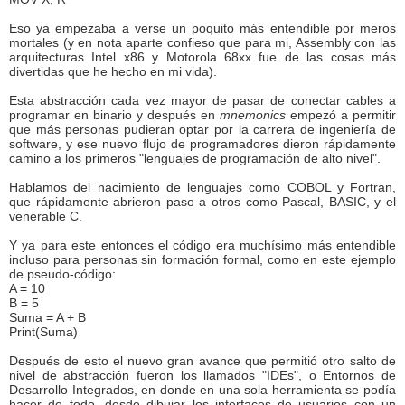
Eso ya empezaba a verse un poquito más entendible por meros
mortales (y en nota aparte confieso que para mi, Assembly con las
arquitecturas Intel x86 y Motorola 68xx fue de las cosas más
divertidas que he hecho en mi vida).
Esta abstracción cada vez mayor de pasar de conectar cables a
programar en binario y después en
mnemonics
empezó a permitir
que más personas pudieran optar por la carrera de ingeniería de
software, y ese nuevo flujo de programadores dieron rápidamente
camino a los primeros "lenguajes de programación de alto nivel".
Hablamos del nacimiento de lenguajes como COBOL y Fortran,
que rápidamente abrieron paso a otros como Pascal, BASIC, y el
venerable C.
Y ya para este entonces el código era muchísimo más entendible
incluso para personas sin formación formal, como en este ejemplo
de pseudo-código:
A = 10
B = 5
Suma = A + B
Print(Suma)
Después de esto el nuevo gran avance que permitió otro salto de
nivel de abstracción fueron los llamados "IDEs", o Entornos de
Desarrollo Integrados, en donde en una sola herramienta se podía
hacer de todo, desde dibujar los interfaces de usuarios con un