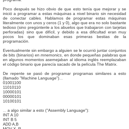
Poco después se hizo obvio de que esto tenía que mejorar y se
inició a programar a estas máquinas a nivel binario sin necesidad
de conectar cables. Hablamos de programar estas máquinas
literalmente con unos y ceros (1 y 0), algo que era no solo bastante
tedioso (sino pregúntenle a los abuelos que trabajaron con tarjetas
perforadas) sino que difícil, y debido a esa dificultad eran muy
pocos los que dominaban esas primeras bestias de la
programación.
Eventualmente sin embargo a alguien se le ocurrió juntar conjuntos
de bits (binarios) en
mnemonics
, en donde pequeñas palabras que
en algunos momentos asemejaban al idioma inglés reemplazaban
el código binario que parecía sacado de la película The Matrix.
De repente se pasó de programar programas similares a esto
(llamado "Machine Language")...
01001100
11010110
10000101
00000101
10100101
... a algo similar a esto ("Assembly Language"):
INT A 10
INT B 5
ADD A,B
MOV X, R