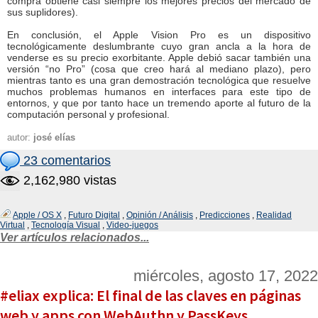
compra obtiene casi siempre los mejores precios del mercado de
sus suplidores).
En conclusión, el Apple Vision Pro es un dispositivo
tecnológicamente deslumbrante cuyo gran ancla a la hora de
venderse es su precio exorbitante. Apple debió sacar también una
versión “no Pro” (cosa que creo hará al mediano plazo), pero
mientras tanto es una gran demostración tecnológica que resuelve
muchos problemas humanos en interfaces para este tipo de
entornos, y que por tanto hace un tremendo aporte al futuro de la
computación personal y profesional.
autor:
josé elías
23 comentarios
2,162,980 vistas
Apple / OS X
,
Futuro Digital
,
Opinión / Análisis
,
Predicciones
,
Realidad
Virtual
,
Tecnología Visual
,
Video-juegos
Ver artículos relacionados...
miércoles, agosto 17, 2022
#eliax explica: El final de las claves en páginas
web y apps con WebAuthn y PassKeys