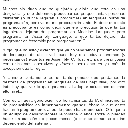
Muchos sin duda que se quejarán y dirán que esto es una
desgracia, y que debemos preocuparnos porque tantas personas
olvidarán (o nunca llegarán a programar) en lenguajes puros de
programación, pero yo no me preocuparía tanto: El decir que esto
es preocupante es como decir que era preocupante que tantos
ingenieros dejaron de programar en Machine Language para
programar en Assembly Language, o que tantos dejaron de
programar en Assembly para programar en C.
Y ojo, que no estoy diciendo que ya no tendremos programadores
de lenguajes de alto nivel, pues hoy día todavía tenemos (y
necesitamos) expertos en Assembly, C, Rust, etc para crear cosas
como sistemas operativos y
drivers
, pero esta es ya más la
excepción que la regla.
Y aunque ciertamente es un tanto penoso que perdamos la
destreza de programar en lenguajes de más bajo nivel, por otro
lado hay que ver lo que ganamos al adoptar soluciones de más
alto nivel...
Con esta nueva generación de herramientas de IA el incremento
de productividad es
inmensamente grande
. Ahora lo que antes
hacían 5 programdores ahora lo puede hacer uno solo. O lo que a
un equipo de desarrolladores le tomaba 2 años ahora lo pueden
hacer en cuestión de pocos meses (o incluso semanas o días
dependiendo del sistema).