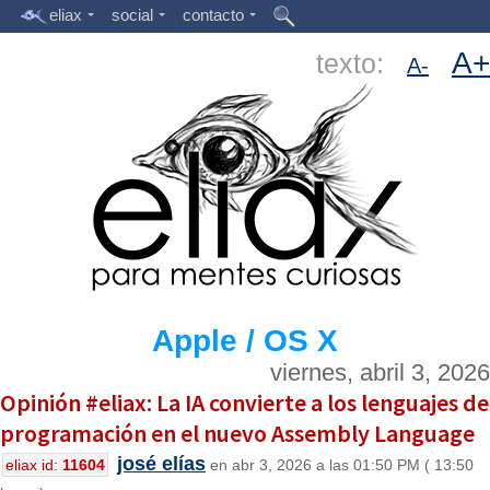
eliax
social
contacto
A+
texto:
A-
Apple / OS X
viernes, abril 3, 2026
Opinión #eliax: La IA convierte a los lenguajes de
programación en el nuevo Assembly Language
josé elías
eliax id:
11604
en abr 3, 2026 a las 01:50 PM ( 13:50