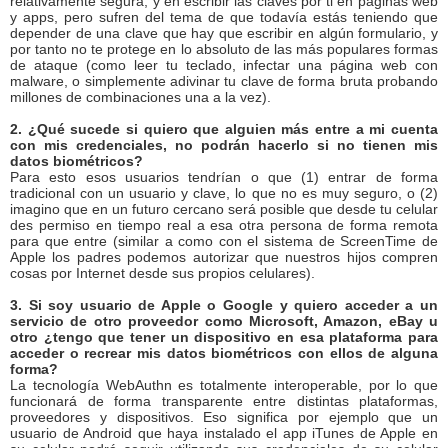
relativamente segura, y en escribir las claves por ti en páginas web
y apps, pero sufren del tema de que todavía estás teniendo que
depender de una clave que hay que escribir en algún formulario, y
por tanto no te protege en lo absoluto de las más populares formas
de ataque (como leer tu teclado, infectar una página web con
malware, o simplemente adivinar tu clave de forma bruta probando
millones de combinaciones una a la vez).
2. ¿Qué sucede si quiero que alguien más entre a mi cuenta
con mis credenciales, no podrán hacerlo si no tienen mis
datos biométricos?
Para esto esos usuarios tendrían o que (1) entrar de forma
tradicional con un usuario y clave, lo que no es muy seguro, o (2)
imagino que en un futuro cercano será posible que desde tu celular
des permiso en tiempo real a esa otra persona de forma remota
para que entre (similar a como con el sistema de ScreenTime de
Apple los padres podemos autorizar que nuestros hijos compren
cosas por Internet desde sus propios celulares).
3. Si soy usuario de Apple o Google y quiero acceder a un
servicio de otro proveedor como Microsoft, Amazon, eBay u
otro ¿tengo que tener un dispositivo en esa plataforma para
acceder o recrear mis datos biométricos con ellos de alguna
forma?
La tecnología WebAuthn es totalmente interoperable, por lo que
funcionará de forma transparente entre distintas plataformas,
proveedores y dispositivos. Eso significa por ejemplo que un
usuario de Android que haya instalado el app iTunes de Apple en