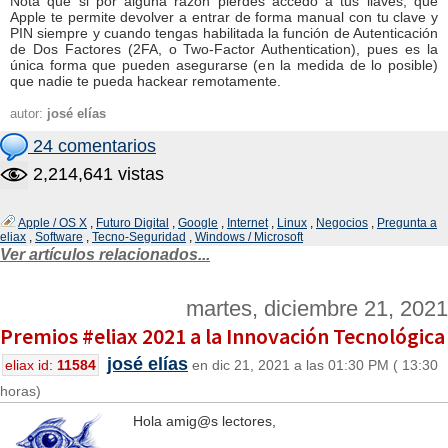
Nota que si por alguna razón pierdes accedo a tus llaves, que
Apple te permite devolver a entrar de forma manual con tu clave y
PIN siempre y cuando tengas habilitada la función de Autenticación
de Dos Factores (2FA, o Two-Factor Authentication), pues es la
única forma que pueden asegurarse (en la medida de lo posible)
que nadie te pueda hackear remotamente.
autor:
josé elías
24 comentarios
2,214,641 vistas
Apple / OS X
,
Futuro Digital
,
Google
,
Internet
,
Linux
,
Negocios
,
Pregunta a
eliax
,
Software
,
Tecno-Seguridad
,
Windows / Microsoft
Ver artículos relacionados...
martes, diciembre 21, 2021
Premios #eliax 2021 a la Innovación Tecnológica
josé elías
eliax id:
11584
en dic 21, 2021 a las 01:30 PM ( 13:30
horas)
Hola amig@s lectores,