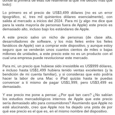
donde la primera de ellas fue realmente la que me detuvo más que
todo):
Lo primero es el precio de US$3,499 dólares (no es un error
tipográfico, sí, tres mil quinientos dólares esencialmente), con
salida al mercado a inicios del 2024. Para mi (y algo me dice que
para la vasta mayoría de personas fuera de Apple) este precio es
demasiado alto, incluso bajo los estándares de Apple.
A este precio salvo un nicho de personas (de clase alta,
desarrolladores de software, y los más fieles entre los fieles
fanáticos de Apple) van a comprar este dispositivo, y aunque estoy
seguro que se venderán unos cuantos cientos de miles o bajas
millones de unidades, a este precio este no es un producto con el
cual una empresa puede revolucionar este mercado.
Para mi, un precio que hubiese sido irresistible es US$999 dólares,
e incluso hasta US$1,499 hubiera tenido ventas excelentes (y la
bendición de mi cuenta familiar), y si consideras que esto podría
hacer la labor de una Mac o iPad quizás hasta te puedas
convencer a ti mismo de pagar US$1,999, pero US$3,499 es
demasiado.
Y ese precio me pone a pensar. ¿Por qué tan caro? ¿No sabían
los estudios mercadológicos internos de Apple que este precio
sería demasiado alto para consumidores? Asumiendo que Apple no
esté alucinando, creo que Apple nos ha dejado una pista de por
qué ese precio es el que es, en el mismo nombre del dispositivo.