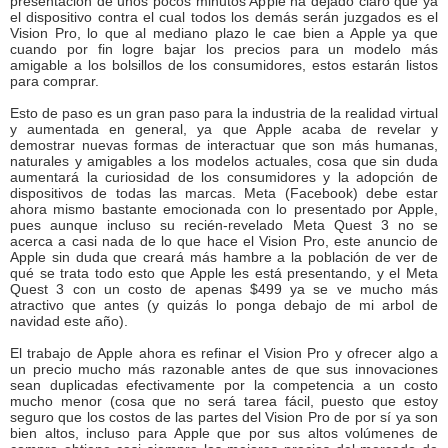
presentación de unos pocos minutos Apple ha dejado claro que ya
el dispositivo contra el cual todos los demás serán juzgados es el
Vision Pro, lo que al mediano plazo le cae bien a Apple ya que
cuando por fin logre bajar los precios para un modelo más
amigable a los bolsillos de los consumidores, estos estarán listos
para comprar.
Esto de paso es un gran paso para la industria de la realidad virtual
y aumentada en general, ya que Apple acaba de revelar y
demostrar nuevas formas de interactuar que son más humanas,
naturales y amigables a los modelos actuales, cosa que sin duda
aumentará la curiosidad de los consumidores y la adopción de
dispositivos de todas las marcas. Meta (Facebook) debe estar
ahora mismo bastante emocionada con lo presentado por Apple,
pues aunque incluso su recién-revelado Meta Quest 3 no se
acerca a casi nada de lo que hace el Vision Pro, este anuncio de
Apple sin duda que creará más hambre a la población de ver de
qué se trata todo esto que Apple les está presentando, y el Meta
Quest 3 con un costo de apenas $499 ya se ve mucho más
atractivo que antes (y quizás lo ponga debajo de mi arbol de
navidad este año).
El trabajo de Apple ahora es refinar el Vision Pro y ofrecer algo a
un precio mucho más razonable antes de que sus innovaciones
sean duplicadas efectivamente por la competencia a un costo
mucho menor (cosa que no será tarea fácil, puesto que estoy
seguro que los costos de las partes del Vision Pro de por sí ya son
bien altos, incluso para Apple que por sus altos volúmenes de