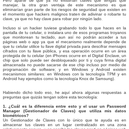
Pero aparte de que ya no existirían claves que tengas que
manejar, la otra gran ventaja de este mecanismo es que
eliminarían gran parte de los riesgos de seguridad que existen en
el momento que hackers malignos traten de adivinar o robarte tu
clave, ya que no hay clave para robar por ningún lado.
Incluso si un hacker tuviese grabando todo lo que haces en la
pantalla de tu celular, o instalara uno de esos programas troyanos
que monitorean tu teclado, aun así no podrán acceder a tus
páginas web o app ya que el mecanismo realmente depende de
que tu celular utilice tu llave digital privada para descifrar mensajes
cifrados con tu llave pública, y esa operación ocurre en un área
protegida de tu celular (en iPhones ocurre en el Digital Enclave, un
chip que solo puede ser desbloqueado por ti y cuya firma digital
almacenada no puede sacarse de ese chip incluso por medio de
programación de software; y en Windows y Android existen
mecanismos similares: en Windows con la tecnología TPM y en
Android hay ejemplos como la tecnología Knox de Samsung).
Habiendo dicho todo eso, he aquí ahora algunas respuestas a
preguntas que quizás tengan sobre esta tecnología:
1. ¿Cuál es la diferencia entre esto y el usar un Password
Manager (Gestionador de Claves) que utiliza mis datos
biométricos?
Un Gestionador de Claves con lo único que te ayuda es en
almacenar tus claves en un lugar centralizado en una zona