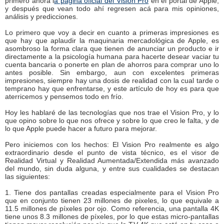
primero ahora l
a página oficial del Vision Pro
en el portal de Apple,
y después que vean todo ahí regresen acá para mis opiniones,
análisis y predicciones.
Lo primero que voy a decir en cuanto a primeras impresiones es
que hay que aplaudir la maquinaria mercadológica de Apple, es
asombroso la forma clara que tienen de anunciar un producto e ir
directamente a la psicología humana para hacerte desear vaciar tu
cuenta bancaria o ponerte en plan de ahorros para comprar uno lo
antes posible. Sin embargo, aun con excelentes primeras
impresiones, siempre hay una dosis de realidad con la cual tarde o
temprano hay que enfrentarse, y este artículo de hoy es para que
aterricemos y pensemos todo en frío.
Hoy les hablaré de las tecnologías que nos trae el Vision Pro, y lo
que opino sobre lo que nos ofrece y sobre lo que creo le falta, y de
lo que Apple puede hacer a futuro para mejorar.
Pero iniciemos con los hechos: El Vision Pro realmente es algo
extraordinario desde el punto de vista técnico, es el visor de
Realidad Virtual y Realidad Aumentada/Extendida más avanzado
del mundo, sin duda alguna, y entre sus cualidades se destacan
las siguientes:
1. Tiene dos pantallas creadas especialmente para el Vision Pro
que en conjunto tienen 23 millones de pixeles, lo que equivale a
11.5 millones de píxeles por ojo. Como referencia, una pantalla 4K
tiene unos 8.3 millones de píxeles, por lo que estas micro-pantallas