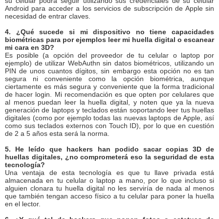
su celular podrá seguir utilizando sus credenciales de su celular
Android para acceder a los servicios de subscripción de Apple sin
necesidad de entrar claves.
4. ¿Qué sucede si mi dispositivo no tiene capacidades
biométricas para por ejemplos leer mi huella digital o escanear
mi cara en 3D?
Es posible (a opción del proveedor de tu celular o laptop por
ejemplo) de utilizar WebAuthn sin datos biométricos, utilizando un
PIN de unos cuantos dígitos, sin embargo esta opción no es tan
segura ni conveniente como la opción biométrica, aunque
ciertamente es más segura y conveniente que la forma tradicional
de hacer login. Mi recomendación es que opten por celulares que
al menos puedan leer la huella digital, y noten que ya la nueva
generación de laptops y teclados están soportando leer tus huellas
digitales (como por ejemplo todas las nuevas laptops de Apple, así
como sus teclados externos con Touch ID), por lo que en cuestión
de 2 a 5 años esta será la norma.
5. He leído que hackers han podido sacar copias 3D de
huellas digitales, ¿no comprometerá eso la seguridad de esta
tecnología?
Una ventaja de esta tecnología es que tu llave privada está
almacenada en tu celular o laptop a mano, por lo que incluso si
alguien clonara tu huella digital no les serviría de nada al menos
que también tengan acceso físico a tu celular para poner la huella
en el lector.