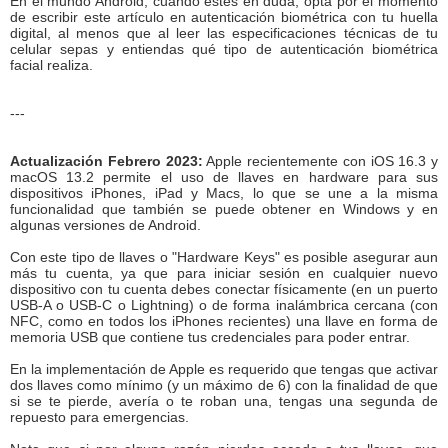
En el mundo Android, cuando estés en duda, opta por el momento
de escribir este artículo en autenticación biométrica con tu huella
digital, al menos que al leer las especificaciones técnicas de tu
celular sepas y entiendas qué tipo de autenticación biométrica
facial realiza.
---
Actualización Febrero 2023:
Apple recientemente con iOS 16.3 y
macOS 13.2 permite el uso de llaves en hardware para sus
dispositivos iPhones, iPad y Macs, lo que se une a la misma
funcionalidad que también se puede obtener en Windows y en
algunas versiones de Android.
Con este tipo de llaves o "Hardware Keys" es posible asegurar aun
más tu cuenta, ya que para iniciar sesión en cualquier nuevo
dispositivo con tu cuenta debes conectar físicamente (en un puerto
USB-A o USB-C o Lightning) o de forma inalámbrica cercana (con
NFC, como en todos los iPhones recientes) una llave en forma de
memoria USB que contiene tus credenciales para poder entrar.
En la implementación de Apple es requerido que tengas que activar
dos llaves como mínimo (y un máximo de 6) con la finalidad de que
si se te pierde, avería o te roban una, tengas una segunda de
repuesto para emergencias.