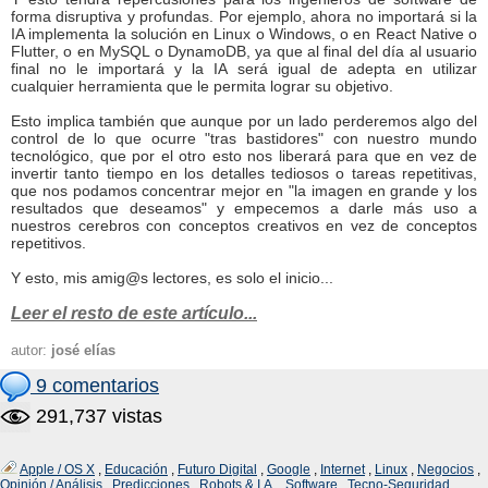
forma disruptiva y profundas. Por ejemplo, ahora no importará si la
IA implementa la solución en Linux o Windows, o en React Native o
Flutter, o en MySQL o DynamoDB, ya que al final del día al usuario
final no le importará y la IA será igual de adepta en utilizar
cualquier herramienta que le permita lograr su objetivo.
Esto implica también que aunque por un lado perderemos algo del
control de lo que ocurre "tras bastidores" con nuestro mundo
tecnológico, que por el otro esto nos liberará para que en vez de
invertir tanto tiempo en los detalles tediosos o tareas repetitivas,
que nos podamos concentrar mejor en "la imagen en grande y los
resultados que deseamos" y empecemos a darle más uso a
nuestros cerebros con conceptos creativos en vez de conceptos
repetitivos.
Y esto, mis amig@s lectores, es solo el inicio...
Leer el resto de este artículo...
autor:
josé elías
9 comentarios
291,737 vistas
Apple / OS X
,
Educación
,
Futuro Digital
,
Google
,
Internet
,
Linux
,
Negocios
,
Opinión / Análisis
,
Predicciones
,
Robots & I.A.
,
Software
,
Tecno-Seguridad
,