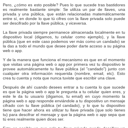
Pero, ¿cómo es esto posible? Pues lo que sucede tras bastidores
es realmente bastante simple: Se utiliza un par de llaves, una
privada y una pública, que están relacionadas matemáticamente
entre sí, en donde lo que tú cifres con la llave privada solo puede
ser descifrado por la llave pública, y viceversa.
La llave privada siempre permanece almacenada localmente en tu
dispositivo local (digamos, tu celular como ejemplo), y la llave
pública (que en este caso podemos ver más como un candado) se
la das a todo el mundo que desee poder darte acceso a su página
web o app.
Y de la manera que funciona el mecanismo es que en el momento
que visitas una página web o app por primera vez tu dispositivo le
provee automáticamente tu llave pública (el "candado") junto con
cualquier otra información requerida (nombre, email, etc). Esto
crea tu cuenta y nota que nunca tuviste que escribir una clave.
Después de ahí cuando desees entrar a tu cuenta lo que sucede
es que la página web o app le pregunta a tu celular quien eres, y
este le da tu usuario (digamos, tu email) en cuyo momento la
página web o app responde enviándole a tu dispositivo un mensaje
cifrado con tu llave pública (el candado), y lo que tu dispositivo
tiene que hacer ahora es utilizar tu llave privada (que solo tienes
tu) para descifrar el mensaje y que la página web o app sepa que
tú eres realmente quien dices ser.