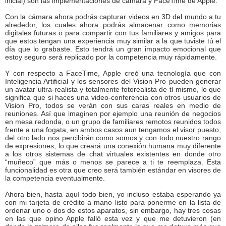
inicial) son las implementaciones de cámara y FaceTime de Apple.
Con la cámara ahora podrás capturar videos en 3D del mundo a tu
alrededor, los cuales ahora podrás almacenar como memorias
digitales futuras o para compartir con tus familiares y amigos para
que estos tengan una experiencia muy similar a la que tuviste tú el
día que lo grabaste. Esto tendrá un gran impacto emocional que
estoy seguro será replicado por la competencia muy rápidamente.
Y con respecto a FaceTime, Apple creó una tecnología que con
Inteligencia Artificial y los sensores del Vision Pro pueden generar
un avatar ultra-realista y totalmente fotorealista de tí mismo, lo que
significa que si haces una video-conferencia con otros usuarios de
Vision Pro, todos se verán con sus caras reales en medio de
reuniones. Así que imaginen por ejemplo una reunión de negocios
en mesa redonda, o un grupo de familiares remotos reunidos todos
frente a una fogata, en ambos casos aun tengamos el visor puesto,
del otro lado nos percibirán como somos y con todo nuestro rango
de expresiones, lo que creará una conexión humana muy diferente
a los otros sistemas de chat virtuales existentes en donde otro
“muñeco” que más o menos se parece a ti te reemplaza. Esta
funcionalidad es otra que creo será también estándar en visores de
la competencia eventualmente.
Ahora bien, hasta aquí todo bien, yo incluso estaba esperando ya
con mi tarjeta de crédito a mano listo para ponerme en la lista de
ordenar uno o dos de estos aparatos, sin embargo, hay tres cosas
en las que opino Apple falló esta vez y que me detuvieron (en