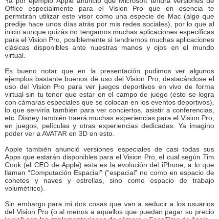
Ya por ejemplo Apple anunció que Microsoft tendrá versiones de
Office especialmente para el Vision Pro que en esencia te
permitirán utilizar este visor como una especie de Mac (algo que
predije hace unos días atrás por mis redes sociales), por lo que al
inicio aunque quizás no tengamos muchas aplicaciones específicas
para el Vision Pro, posiblemente si tendremos muchas aplicaciones
clásicas disponibles ante nuestras manos y ojos en el mundo
virtual.
Es bueno notar que en la presentación pudimos ver algunos
ejemplos bastante buenos de uso del Vision Pro, destacándose el
uso del Vision Pro para ver juegos deportivos en vivo de forma
virtual sin tu tener que estar en el campo de juego (esto se logra
con cámaras especiales que se colocan en los eventos deportivos),
lo que serviría también para ver conciertos, asistir a conferencias,
etc. Disney también traerá muchas experiencias para el Vision Pro,
en juegos, películas y otras experiencias dedicadas. Ya imagino
poder ver a AVATAR en 3D en esto.
Apple también anunció versiones especiales de casi todas sus
Apps que estarán disponibles para el Vision Pro, el cual según Tim
Cook (el CEO de Apple) esta es la evolución del iPhone, a lo que
llaman “Computación Espacial” (“espacial” no como en espacio de
cohetes y naves y estrellas, sino como espacio de trabajo
volumétrico).
Sin embargo para mi dos cosas que van a seducir a los usuarios
del Vision Pro (o al menos a aquellos que puedan pagar su precio