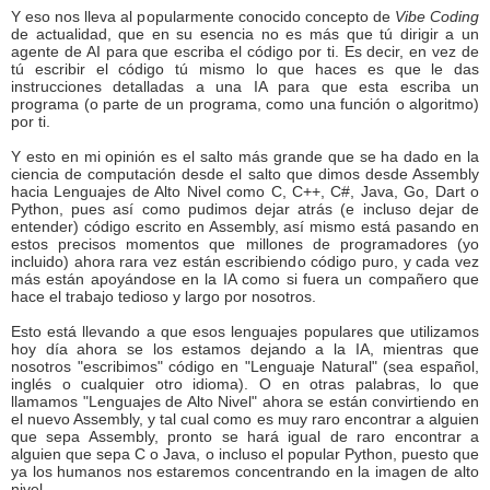
Y eso nos lleva al popularmente conocido concepto de
Vibe Coding
de actualidad, que en su esencia no es más que tú dirigir a un
agente de AI para que escriba el código por ti. Es decir, en vez de
tú escribir el código tú mismo lo que haces es que le das
instrucciones detalladas a una IA para que esta escriba un
programa (o parte de un programa, como una función o algoritmo)
por ti.
Y esto en mi opinión es el salto más grande que se ha dado en la
ciencia de computación desde el salto que dimos desde Assembly
hacia Lenguajes de Alto Nivel como C, C++, C#, Java, Go, Dart o
Python, pues así como pudimos dejar atrás (e incluso dejar de
entender) código escrito en Assembly, así mismo está pasando en
estos precisos momentos que millones de programadores (yo
incluido) ahora rara vez están escribiendo código puro, y cada vez
más están apoyándose en la IA como si fuera un compañero que
hace el trabajo tedioso y largo por nosotros.
Esto está llevando a que esos lenguajes populares que utilizamos
hoy día ahora se los estamos dejando a la IA, mientras que
nosotros "escribimos" código en "Lenguaje Natural" (sea español,
inglés o cualquier otro idioma). O en otras palabras, lo que
llamamos "Lenguajes de Alto Nivel" ahora se están convirtiendo en
el nuevo Assembly, y tal cual como es muy raro encontrar a alguien
que sepa Assembly, pronto se hará igual de raro encontrar a
alguien que sepa C o Java, o incluso el popular Python, puesto que
ya los humanos nos estaremos concentrando en la imagen de alto
nivel.