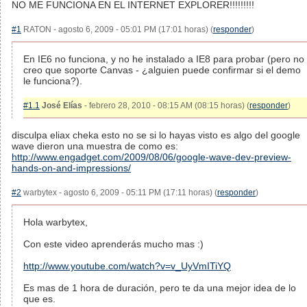
NO ME FUNCIONA EN EL INTERNET EXPLORER!!!!!!!!!
#1
RATON - agosto 6, 2009 - 05:01 PM (17:01 horas) (
responder
)
En IE6 no funciona, y no he instalado a IE8 para probar (pero no
creo que soporte Canvas - ¿alguien puede confirmar si el demo
le funciona?).
#1.1
José Elías
- febrero 28, 2010 - 08:15 AM (08:15 horas) (
responder
)
disculpa eliax cheka esto no se si lo hayas visto es algo del google
wave dieron una muestra de como es:
http://www.engadget.com/2009/08/06/google-wave-dev-preview-
hands-on-and-impressions/
#2
warbytex - agosto 6, 2009 - 05:11 PM (17:11 horas) (
responder
)
Hola warbytex,
Con este video aprenderás mucho mas :)
http://www.youtube.com/watch?v=v_UyVmITiYQ
Es mas de 1 hora de duración, pero te da una mejor idea de lo
que es.