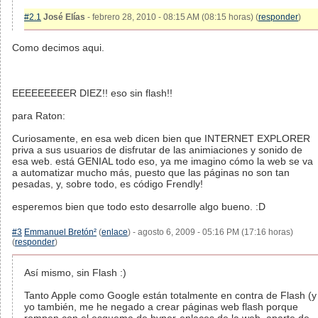
#2.1
José Elías
- febrero 28, 2010 - 08:15 AM (08:15 horas) (
responder
)
Como decimos aqui.
EEEEEEEEER DIEZ!! eso sin flash!!
para Raton:
Curiosamente, en esa web dicen bien que INTERNET EXPLORER
priva a sus usuarios de disfrutar de las animiaciones y sonido de
esa web. está GENIAL todo eso, ya me imagino cómo la web se va
a automatizar mucho más, puesto que las páginas no son tan
pesadas, y, sobre todo, es código Frendly!
esperemos bien que todo esto desarrolle algo bueno. :D
#3
Emmanuel Bretón²
(
enlace
) - agosto 6, 2009 - 05:16 PM (17:16 horas)
(
responder
)
Así mismo, sin Flash :)
Tanto Apple como Google están totalmente en contra de Flash (y
yo también, me he negado a crear páginas web flash porque