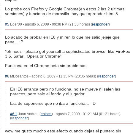
Lo probe con Firefox y Google Chrome(en estos 2 las 2 ultimas
versiones) y funciona de maravilla. hay que aprender html 5
#5
Eder00 - agosto 6, 2009 - 09:38 PM (21:38 horas) (
responder
)
Lo acabo de probar en IE8 y miren lo que me salio jejeje que
pena... :P
"oh noez - please get yourself a sophisticated browser like FireFox
3.5, Safari, Opera or Chrome"
Funciona en el Chrome beta sin problemas...
#6
MDosantos - agosto 6, 2009 - 11:35 PM (23:35 horas) (
responder
)
En IE8 arranca pero no funciona, no se mueve ni salen las
pareces, pero sale el fondo y el jugador...
Era de suponerse que no iba a funcionar.. =D
#6.1
Juan Andreu (
enlace
) - agosto 7, 2009 - 01:21 AM (01:21 horas)
(
responder
)
wow me gusto mucho este efecto cuando dejas el puntero sin