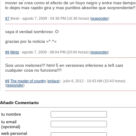
mover se crea como el efecto de un hoyo negro y entre mas tiempo
lo dejes mas rapido gira y mas puntitos absorbe que sorprendente!!
#7
ifresh - agosto 7, 2009 - 04:36 PM (16:36 horas) (
responder
)
vaya d verdad sombroso :O
gracias por la noticia =^.^=
#8
Mintz
- agosto 7, 2009 - 08:04 PM (20:04 horas) (
responder
)
Sois unos melones!!! html 5 en versiones inferiores a Ie9 casi
cualquier cosa no funciona!!!!
#9
The master of country
(
enlace
) - julio 6, 2012 - 10:43 AM (10:43 horas)
(
responder
)
Añadir Comentario
tu nombre
tu email
(opcional)
web personal