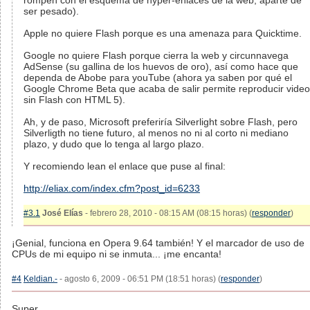
rompen con el esquema de hyper-enlaces de la web, aparte de
ser pesado).
Apple no quiere Flash porque es una amenaza para Quicktime.
Google no quiere Flash porque cierra la web y circunnavega
AdSense (su gallina de los huevos de oro), así como hace que
dependa de Abobe para youTube (ahora ya saben por qué el
Google Chrome Beta que acaba de salir permite reproducir video
sin Flash con HTML 5).
Ah, y de paso, Microsoft preferiría Silverlight sobre Flash, pero
Silverligth no tiene futuro, al menos no ni al corto ni mediano
plazo, y dudo que lo tenga al largo plazo.
Y recomiendo lean el enlace que puse al final:
http://eliax.com/index.cfm?post_id=6233
#3.1
José Elías
- febrero 28, 2010 - 08:15 AM (08:15 horas) (
responder
)
¡Genial, funciona en Opera 9.64 también! Y el marcador de uso de
CPUs de mi equipo ni se inmuta... ¡me encanta!
#4
Keldian.-
- agosto 6, 2009 - 06:51 PM (18:51 horas) (
responder
)
Super.