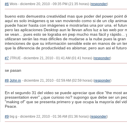
#6
Wois - diciembre 20, 2010 - 09:35 PM (21:35 horas) (
responder
)
bueno esto demuestra creatividad mas que poder del power point 
aquí es solo imágenes q se van moviendo como si de un clip animad
puede hacer hasta con imágenes e mostrarlas una por una. el futur
pero las aplicaciones Desktop aun le llevan años luz a las web po
se vean... pues esto se lograba en pwp mucho mas fácil y rápido...
utilizaran serán las mas difíciles de mudarse a la nube pues la gra
intenciones de que su información sensible este en manos de un ter
que la diferencia de productividad es abismar, pero aun asi el futuro
#7
JTRUE - diciembre 21, 2010 - 01:41 AM (01:41 horas) (
responder
)
se pasan
#8
John in
- diciembre 21, 2010 - 02:59 AM (02:59 horas) (
responder
)
En el segundo 31 del video se puede apreciar que dice "the most
pressentation ever" ¿que curioso no? supongo que debe ser un pequ
"making of" que se presenta primero y que ocupa la mayoría del vid
Peace.
#9
big g - diciembre 22, 2010 - 01:36 AM (01:36 horas) (
responder
)