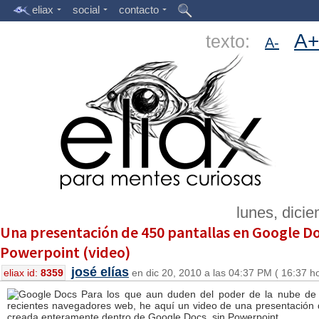
eliax
social
contacto
A+
texto:
A-
lunes, dici
Una presentación de 450 pantallas en Google Do
Powerpoint (video)
josé elías
eliax id:
8359
en dic 20, 2010 a las 04:37 PM ( 16:37 h
Para los que aun duden del poder de la nube de 
recientes navegadores web, he aquí un video de una presentación 
creada enteramente dentro de Google Docs, sin Powerpoint.