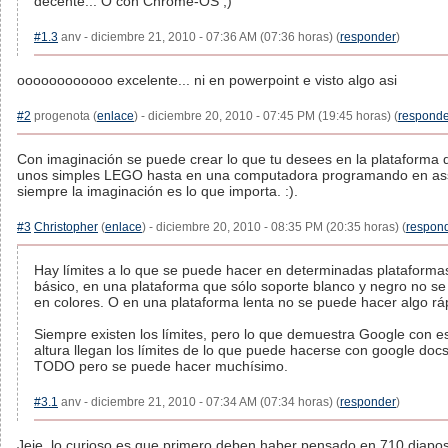
decente... O con Chrome-OS ;)
#1.3
anv - diciembre 21, 2010 - 07:36 AM (07:36 horas) (
responder
)
oooooooooooo excelente... ni en powerpoint e visto algo asi
#2
progenota (
enlace
) - diciembre 20, 2010 - 07:45 PM (19:45 horas) (
responde
Con imaginación se puede crear lo que tu desees en la plataforma
unos simples LEGO hasta en una computadora programando en as
siempre la imaginación es lo que importa. :).
#3
Christopher
(
enlace
) - diciembre 20, 2010 - 08:35 PM (20:35 horas) (
respon
Hay límites a lo que se puede hacer en determinadas plataform
básico, en una plataforma que sólo soporte blanco y negro no s
en colores. O en una plataforma lenta no se puede hacer algo rá
Siempre existen los límites, pero lo que demuestra Google con e
altura llegan los límites de lo que puede hacerse con google doc
TODO pero se puede hacer muchísimo.
#3.1
anv - diciembre 21, 2010 - 07:34 AM (07:34 horas) (
responder
)
Jeje, lo curioso es que primero deben haber pensado en 710 diapos