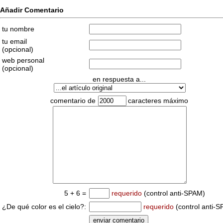
Añadir Comentario
tu nombre
tu email
(opcional)
web personal
(opcional)
en respuesta a...
comentario de
caracteres máximo
5 + 6 =
requerido
(control anti-SPAM)
¿De qué color es el cielo?:
requerido
(control anti-