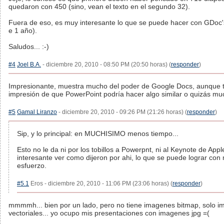
quedaron con 450 (sino, vean el texto en el segundo 32).
Fuera de eso, es muy interesante lo que se puede hacer con GDoc's
e 1 año).
Saludos... :-)
#4
Joel B.A.
- diciembre 20, 2010 - 08:50 PM (20:50 horas) (
responder
)
Impresionante, muestra mucho del poder de Google Docs, aunque te
impresión de que PowerPoint podría hacer algo similar o quizás mu
#5
Gamal Liranzo
- diciembre 20, 2010 - 09:26 PM (21:26 horas) (
responder
)
Sip, y lo principal: en MUCHISIMO menos tiempo...
Esto no le da ni por los tobillos a Powerpnt, ni al Keynote de Appl
interesante ver como dijeron por ahi, lo que se puede lograr con
esfuerzo.
#5.1
Eros - diciembre 20, 2010 - 11:06 PM (23:06 horas) (
responder
)
mmmmh... bien por un lado, pero no tiene imagenes bitmap, solo 
vectoriales... yo ocupo mis presentaciones con imagenes jpg =(