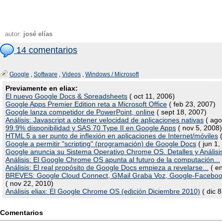
autor:
josé elías
14 comentarios
Google
,
Software
,
Videos
,
Windows / Microsoft
Previamente en eliax:
El nuevo Google Docs & Spreadsheets
( oct 11, 2006)
Google Apps Premier Edition reta a Microsoft Office
( feb 23, 2007)
Google lanza competidor de PowerPoint, online
( sept 18, 2007)
Análisis: Javascript a obtener velocidad de aplicaciones nativas
( ago
99.9% disponibilidad y SAS 70 Type II en Google Apps
( nov 5, 2008)
HTML 5 a ser punto de inflexión en aplicaciones de Internet/móviles
(
Google a permitir "scripting" (programación) de Google Docs
( jun 1,
Google anuncia su Sistema Operativo Chrome OS. Detalles y Análisi
Análisis: El Google Chrome OS apunta al futuro de la computación...
Análisis: El real propósito de Google Docs empieza a revelarse...
( e
BREVES: Google Cloud Connect, GMail Graba Voz, Google-Facebook,
( nov 22, 2010)
Análisis eliax: El Google Chrome OS (edición Diciembre 2010)
( dic 8
Comentarios