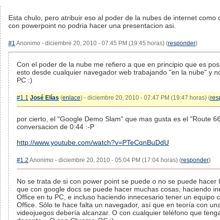
Esta chulo, pero atribuir eso al poder de la nubes de internet como
con powerpoint no podria hacer una presentacion asi.
#1
Anonimo - diciembre 20, 2010 - 07:45 PM (19:45 horas) (
responder
)
Con el poder de la nube me refiero a que en principio que es po
esto desde cualquier navegador web trabajando "en la nube" y n
PC :)
#1.1
José Elías
(
enlace
) - diciembre 20, 2010 - 07:47 PM (19:47 horas) (
res
por cierto, el "Google Demo Slam" que mas gusta es el "Route 66"
conversacion de 0:44 :-P
http://www.youtube.com/watch?v=PTeCqnBuDdU
#1.2
Anonimo - diciembre 20, 2010 - 05:04 PM (17:04 horas) (
responder
)
No se trata de si con power point se puede o no se puede hacer 
que con google docs se puede hacer muchas cosas, haciendo inn
Office en tu PC, e incluso haciendo innecesario tener un equipo 
Office. Sólo te hace falta un navegador, así que en teoría con un
videojuegos debería alcanzar. O con cualquier teléfono que ten