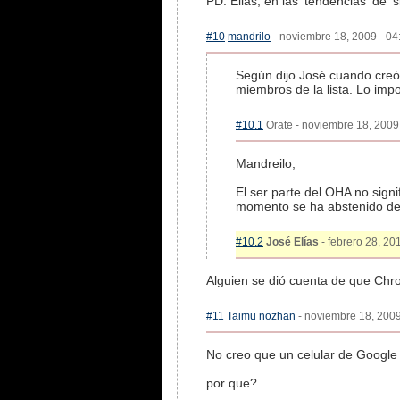
PD: Elias, en las 'tendencias' de 
#10
mandrilo
- noviembre 18, 2009 - 04
Según dijo José cuando creó 
miembros de la lista. Lo impo
#10.1
Orate - noviembre 18, 2009 
Mandreilo,
El ser parte del OHA no signi
momento se ha abstenido de
#10.2
José Elías
- febrero 28, 20
Alguien se dió cuenta de que Chr
#11
Taimu nozhan
- noviembre 18, 2009
No creo que un celular de Google
por que?