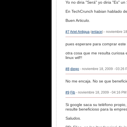
Yo no diria "Será" yo diria "Es" u
En TechCrunch habian hablado de 
Buen Articulo.
#7
Ariel Antigua
(
enlace
) - noviembre 18
pues esperare para comprar este t
otra cosa que me resulta curiosa
linux wtf!!
#8
diego
- noviembre 18, 2009 - 03:26 P
No me encaja. No se que benefici
#9
Fib
- noviembre 18, 2009 - 04:16 PM 
Si google saca su teléfono propio
resulte beneficioso para la empre
Saludos.