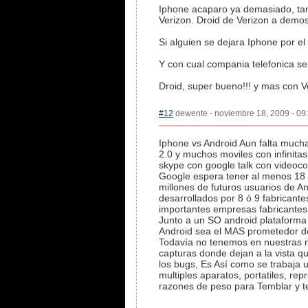
Iphone acaparo ya demasiado, ta
Verizon. Droid de Verizon a demos
Si alguien se dejara Iphone por el
Y con cual compania telefonica s
Droid, super bueno!!! y mas con V
#12
dewente - noviembre 18, 2009 - 09:
Iphone vs Android Aun falta much
2.0 y muchos moviles con infinita
skype con google talk con videocon
Google espera tener al menos 18 m
millones de futuros usuarios de 
desarrollados por 8 ó 9 fabricante
importantes empresas fabricantes
Junto a un SO android plataforma l
Android sea el MAS prometedor de
Todavía no tenemos en nuestras ma
capturas donde dejan a la vista q
los bugs, Es Así como se trabaja u
multiples aparatos, portatiles, re
razones de peso para Temblar y te