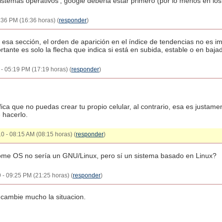
'sistemas operativos', google deberia estar primero (por lo menos en los
:36 PM (16:36 horas) (
responder
)
esa sección, el orden de aparición en el índice de tendencias no es i
rtante es solo la flecha que indica si está en subida, estable o en baja
- 05:19 PM (17:19 horas) (
responder
)
fica que no puedas crear tu propio celular, al contrario, esa es justame
 hacerlo.
10 - 08:15 AM (08:15 horas) (
responder
)
ome OS no sería un GNU/Linux, pero sí un sistema basado en Linux?
 - 09:25 PM (21:25 horas) (
responder
)
 cambie mucho la situacion.