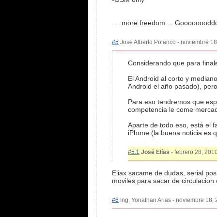
.....more freedom.... Gooooooodd
#5
Jose Alberto Polanco - noviembre 18,
Considerando que para finale
El Android al corto y median
Android el año pasado), pero
Para eso tendremos que espe
competencia le come merca
Aparte de todo eso, está el f
iPhone (la buena noticia es 
#5.1
José Elías
- febrero 28, 2010
Eliax sacame de dudas, serial posi
moviles para sacar de circulacion
#6
Ing. Yonathan Arias - noviembre 18, 