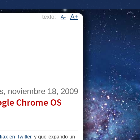
A+
texto:
A-
s, noviembre 18, 2009
oogle Chrome OS
liax en Twitter
, y que expando un