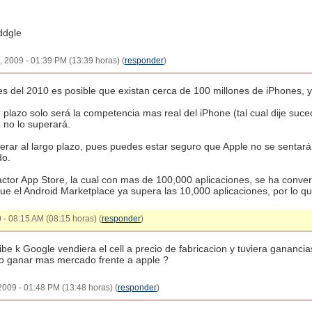
ddgle
 2009 - 01:39 PM (13:39 horas) (
responder
)
s del 2010 es posible que existan cerca de 100 millones de iPhones, yo
o plazo solo será la competencia mas real del iPhone (tal cual dije suc
 no lo superará.
rar al largo plazo, pues puedes estar seguro que Apple no se sentará
do.
actor App Store, la cual con mas de 100,000 aplicaciones, se ha conver
que el Android Marketplace ya supera las 10,000 aplicaciones, por lo qu
 - 08:15 AM (08:15 horas) (
responder
)
be k Google vendiera el cell a precio de fabricacion y tuviera ganancia
 o ganar mas mercado frente a apple ?
2009 - 01:48 PM (13:48 horas) (
responder
)