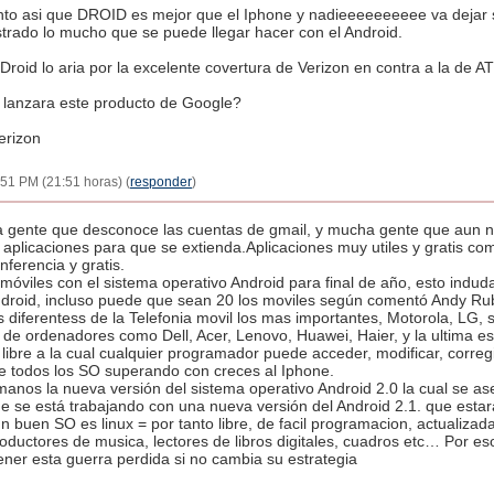
nto asi que DROID es mejor que el Iphone y nadieeeeeeeeee va dejar
trado lo mucho que se puede llegar hacer con el Android.
 Droid lo aria por la excelente covertura de Verizon en contra a la de A
e lanzara este producto de Google?
erizon
51 PM (21:51 horas) (
responder
)
a gente que desconoce las cuentas de gmail, y mucha gente que aun n
s aplicaciones para que se extienda.Aplicaciones muy utiles y gratis c
ferencia y gratis.
óviles con el sistema operativo Android para final de año, esto indud
Android, incluso puede que sean 20 los moviles según comentó Andy Ru
s diferentess de la Telefonia movil los mas importantes, Motorola, LG,
 de ordenadores como Dell, Acer, Lenovo, Huawei, Haier, y la ultima 
ibre a la cual cualquier programador puede acceder, modificar, corregi
 todos los SO superando con creces al Iphone.
nos la nueva versión del sistema operativo Android 2.0 la cual se ase
ue se está trabajando con una nueva versión del Android 2.1. que esta
n buen SO es linux = por tanto libre, de facil programacion, actualizad
productores de musica, lectores de libros digitales, cuadros etc… Por es
ner esta guerra perdida si no cambia su estrategia