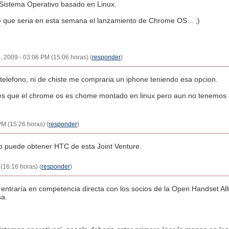
n Sistema Operativo basado en Linux.
que seria en esta semana el lanzamiento de Chrome OS... ;)
, 2009 - 03:06 PM (15:06 horas) (
responder
)
elefono, ni de chiste me compraria un iphone teniendo esa opcion.
 es que el chrome os es chome montado en linux pero aun no tenemos 
M (15:26 horas) (
responder
)
o puede obtener HTC de esta Joint Venture.
(16:16 horas) (
responder
)
, entraría en competencia directa con los socios de la Open Handset Al
sa.