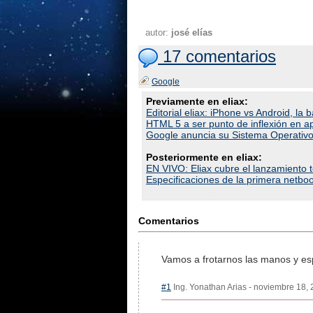
autor:
josé elías
17 comentarios
Google
Previamente en eliax:
Editorial eliax: iPhone vs Android, la b
HTML 5 a ser punto de inflexión en ap
Google anuncia su Sistema Operativo
Posteriormente en eliax:
EN VIVO: Eliax cubre el lanzamiento
Especificaciones de la primera net
Comentarios
Vamos a frotarnos las manos y espe
#1
Ing. Yonathan Arias - noviembre 18, 