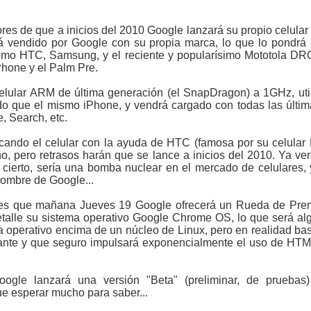
res de que a inicios del 2010 Google lanzará su propio celular
á vendido por Google con su propia marca, lo que lo pondrá 
omo HTC, Samsung, y el reciente y popularísimo Mototola D
Phone y el Palm Pre.
celular ARM de última generación (el SnapDragon) a 1GHz, uti
ado que el mismo iPhone, y vendrá cargado con todas las últ
, Search, etc.
cando el celular con la ayuda de HTC (famosa por su celular 
año, pero retrasos harán que se lance a inicios del 2010. Ya 
r cierto, sería una bomba nuclear en el mercado de celulares, 
 nombre de Google...
 es que mañana Jueves 19 Google ofrecerá un Rueda de Prens
talle su sistema operativo Google Chrome OS, lo que será alg
 operativo encima de un núcleo de Linux, pero en realidad b
sante y que seguro impulsará exponencialmente el uso de HT
oogle lanzará una versión "Beta" (preliminar, de prueb
e esperar mucho para saber...