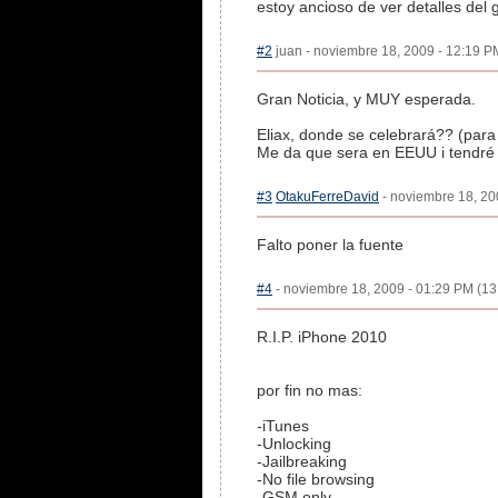
estoy ancioso de ver detalles del
#2
juan - noviembre 18, 2009 - 12:19 PM
Gran Noticia, y MUY esperada.
Eliax, donde se celebrará?? (para
Me da que sera en EEUU i tendré 
#3
OtakuFerreDavid
- noviembre 18, 200
Falto poner la fuente
#4
- noviembre 18, 2009 - 01:29 PM (13:
R.I.P. iPhone 2010
por fin no mas:
-iTunes
-Unlocking
-Jailbreaking
-No file browsing
-GSM only