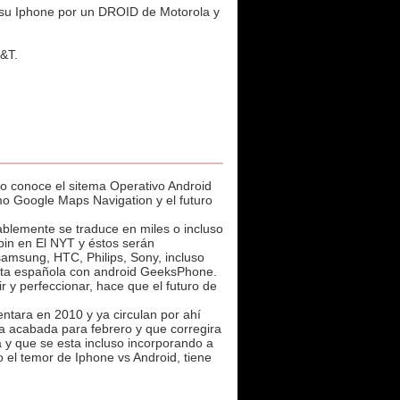
 su Iphone por un DROID de Motorola y
T&T.
o conoce el sitema Operativo Android
omo Google Maps Navigation y el futuro
ablemente se traduce en miles o incluso
bin en El NYT y éstos serán
 samsung, HTC, Philips, Sony, incluso
esta española con android GeeksPhone.
r y perfeccionar, hace que el futuro de
ntara en 2010 y ya circulan por ahí
ra acabada para febrero y que corregira
a y que se esta incluso incorporando a
o el temor de Iphone vs Android, tiene