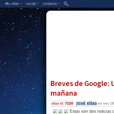
eliax
social
contacto
Breves de Google: 
mañana
josé elías
eliax id:
7228
en nov 18,
Estas son dos noticias