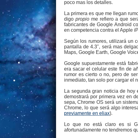
poco mas los detalles.
La primera es que me llegan rumo
digo
propio
me refiero a que ser
fabricantes de Google Android c
en competencia contra el Apple i
Según los rumores, utilizará un 
pantalla de 4.3", será mas delg
Maps, Google Earth, Google Voice
Google supuestamente está fabri
era sacar el celular este fin de 
rumor es cierto o no, pero de se
inmediato, tan solo por cargar el
La segunda gran noticia de hoy
demostrará por primera vez en de
sepa, Chrome OS será un sistema
Chrome, lo que será algo intere
previamente en eliax
).
Lo que no está claro es si G
afortunadamente no tendremos qu