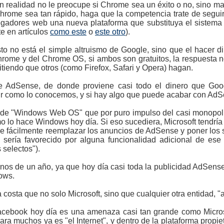
 en realidad no le preocupe si Chrome sea un éxito o no, sino 
hrome sea tan rápido, haga que la competencia trate de segui
gadores web una nueva plataforma que substituya el sistema op
 en artículos
como este
o
este otro
).
to no está el simple altruismo de Google, sino que el hacer 
ome y del Chrome OS, si ambos son gratuitos, la respuesta n
tiendo que otros (como Firefox, Safari y Opera) hagan.
e AdSense, de donde proviene casi todo el dinero que Goo
tir como lo conocemos, y si hay algo que puede acabar con AdS
a de "Windows Web OS" que por puro impulso del casi monopol
lo hace Windows hoy día. Si eso sucediera, Microsoft tendría
de fácilmente reemplazar los anuncios de AdSense y poner los 
 sería favorecido por alguna funcionalidad adicional de e
 selectos").
nos de un año, ya que hoy día casi toda la publicidad AdSens
ows.
a costa que no solo Microsoft, sino que cualquier otra entidad, "a
acebook hoy día es una amenaza casi tan grande como Micro
ra muchos ya es "el Internet", y dentro de la plataforma propi