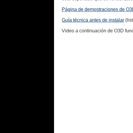
Página de demostraciones de O
Guía técnica antes de instalar
(lis
Video a continuación de O3D func