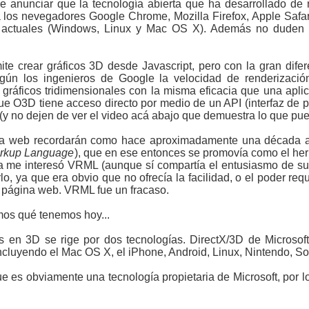
 anunciar que la tecnología abierta que ha desarrollado de
a los nevegadores Google Chrome, Mozilla Firefox, Apple Safari,
es actuales (Windows, Linux y Mac OS X). Además no duden
e crear gráficos 3D desde Javascript, pero con la gran dife
egún los ingenieros de Google la velocidad de renderizaci
ráficos tridimensionales con la misma eficacia que una aplic
que O3D tiene acceso directo por medio de un API (interfaz de
eo (y no dejen de ver el video acá abajo que demuestra lo que p
la web recordarán como hace aproximadamente una década at
Markup Language
), que en ese entonces se promovía como el h
me interesó VRML (aunque sí compartía el entusiasmo de su
rlo, ya que era obvio que no ofrecía la facilidad, o el poder re
a página web. VRML fue un fracaso.
os qué tenemos hoy...
s en 3D se rige por dos tecnologías. DirectX/3D de Microso
cluyendo el Mac OS X, el iPhone, Android, Linux, Nintendo, Son
e es obviamente una tecnología propietaria de Microsoft, por 