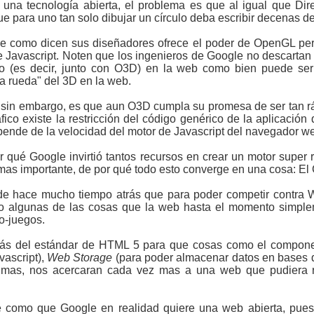
una tecnología abierta, el problema es que al igual que Di
que para uno tan solo dibujar un círculo deba escribir decenas d
ue como dicen sus diseñadores ofrece el poder de OpenGL pe
 Javascript. Noten que los ingenieros de Google no descartan l
tivo (es decir, junto con O3D) en la web como bien puede 
a rueda" del 3D en la web.
sin embargo, es que aun O3D cumpla su promesa de ser tan r
áfico existe la restricción del código genérico de la aplicación
ende de la velocidad del motor de Javascript del navegador w
 qué Google invirtió tantos recursos en crear un motor super 
mas importante, de por qué todo esto converge en una cosa: E
de hace mucho tiempo atrás que para poder competir contra 
o algunas de las cosas que la web hasta el momento simplem
o-juegos.
etrás del estándar de HTML 5 para que cosas como el compon
vascript),
Web Storage
(para poder almacenar datos en bases d
as mas, nos acercaran cada vez mas a una web que pudiera r
se como que Google en realidad quiere una web abierta, pue