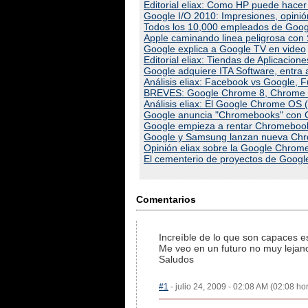
Editorial eliax: Como HP puede hacer
Google I/O 2010: Impresiones, opinió
Todos los 10,000 empleados de Google
Apple caminando linea peligrosa con S
Google explica a Google TV en video
Editorial eliax: Tiendas de Aplicacio
Google adquiere ITA Software, entra
Análisis eliax: Facebook vs Google, Fu
BREVES: Google Chrome 8, Chrome O
Análisis eliax: El Google Chrome OS 
Google anuncia "Chromebooks" con
Google empieza a rentar Chromebook
Google y Samsung lanzan nueva Chr
Opinión eliax sobre la Google Chrom
El cementerio de proyectos de Google 
Comentarios
Increíble de lo que son capaces es
Me veo en un futuro no muy lejan
Saludos
#1
- julio 24, 2009 - 02:08 AM (02:08 hor