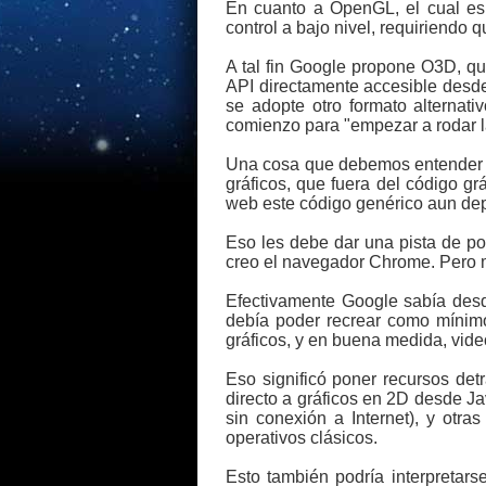
En cuanto a OpenGL, el cual es 
control a bajo nivel, requiriendo 
A tal fin Google propone O3D, q
API directamente accesible desde
se adopte otro formato alterna
comienzo para "empezar a rodar l
Una cosa que debemos entender 
gráficos, que fuera del código gr
web este código genérico aun dep
Eso les debe dar una pista de por
creo el navegador Chrome. Pero 
Efectivamente Google sabía des
debía poder recrear como mínim
gráficos, y en buena medida, vide
Eso significó poner recursos d
directo a gráficos en 2D desde Ja
sin conexión a Internet), y otr
operativos clásicos.
Esto también podría interpretar