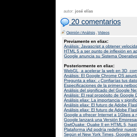
autor:
josé elías
20 comentarios
Opinión / Análisis
,
Videos
Previamente en eliax:
Análisis: Javascript a obtener velocid
HTML 5 a ser punto de inflexión en ap
Google anuncia su Sistema Operativo
Posteriormente en eliax:
WebGL, a acelerar la web en 3D, c
Análisis: El Google Chrome OS apunta
Pregunta a eliax: ¿Confiarías tus dat
Especificaciones de la primera net
Análisis del significado del Google N
Análisis: El real propósito de Google
Análisis eliax: La importancia y signif
Análisis eliax: El futuro de Adobe Flas
Análisis eliax: El futuro de Adobe Flas
Google a ofrecer Internet a 1Gbps a
Google lanzará una Versión Empresar
GwtQuake: Quake II en HTML 5, hast
Plataforma iAd podría redefinir nues
Según el New York Times, Google cre