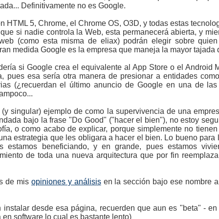
ada... Definitivamente no es Google.
n HTML 5, Chrome, el Chrome OS, O3D, y todas estas tecnolog
que si nadie controla la Web, esta permanecerá abierta, y mie
 web (como esta misma de eliax) podrán elegir sobre quie
gran medida Google es la empresa que maneja la mayor tajada 
ría si Google crea el equivalente al App Store o el Android
rta, pues esa sería otra manera de presionar a entidades c
arias (¿recuerdan el último anuncio de Google en una de la
ampoco...
e (y singular) ejemplo de como la supervivencia de una empre
ndada bajo la frase "Do Good" ("hacer el bien"), no estoy segu
fía, o como acabo de explicar, porque simplemente no tienen
na estrategia que les obligara a hacer el bien. Lo bueno para
os estamos beneficiando, y en grande, pues estamos viv
miento de toda una nueva arquitectura que por fin reemplazar
s de mis
opiniones y análisis
en la sección bajo ese nombre a 
 instalar desde esa página, recuerden que aun es "beta" - en
 en software lo cual es bastante lento)