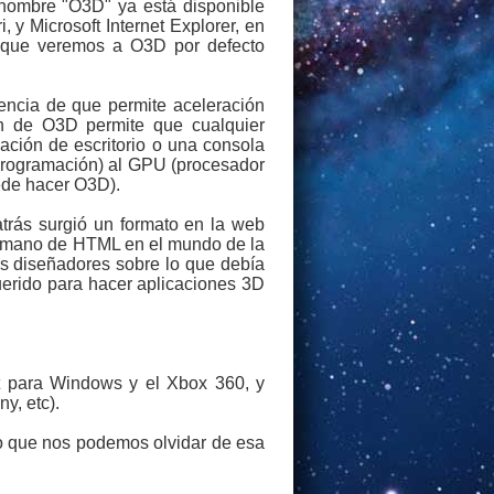
 nombre "O3D" ya está disponible
 y Microsoft Internet Explorer, en
 que veremos a O3D por defecto
rencia de que permite aceleración
ón de O3D permite que cualquier
ación de escritorio o una consola
 programación) al GPU (procesador
uede hacer O3D).
rás surgió un formato en la web
ermano de HTML en el mundo de la
s diseñadores sobre lo que debía
querido para hacer aplicaciones 3D
ft para Windows y el Xbox 360, y
y, etc).
lo que nos podemos olvidar de esa