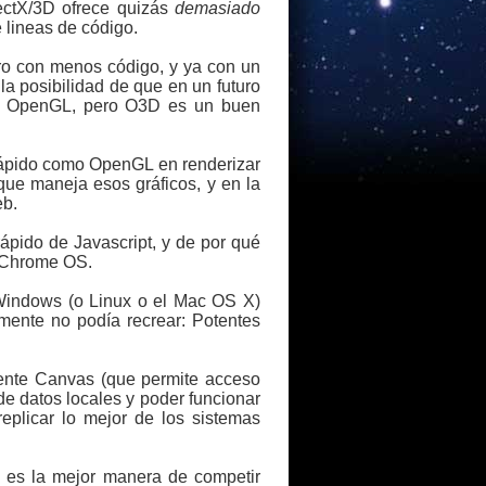
rectX/3D ofrece quizás
demasiado
e lineas de código.
ro con menos código, y ya con un
a posibilidad de que en un futuro
ser OpenGL, pero O3D es un buen
ápido como OpenGL en renderizar
 que maneja esos gráficos, y en la
eb.
rápido de Javascript, y de por qué
l Chrome OS.
Windows (o Linux o el Mac OS X)
ente no podía recrear: Potentes
ente Canvas (que permite acceso
e datos locales y poder funcionar
eplicar lo mejor de los sistemas
s es la mejor manera de competir