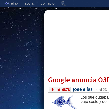
eliax
social
contacto
Google anuncia O3D
josé elías
eliax id:
6878
en jul 23,
Los que dudaban
bajo costo y de 