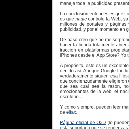
maneja toda la publicidad present
La conclusión entonces es que co
es que
nadie
controle la Web, ya 
millones de portales y páginas
publicidad, y por el momento en 
De paso creo que no me sorprende
hacer la tienda totalmente abie
tracción en plataformas propiet
iPhones desde el App Store? Yo t
A propósito, este es un excelent
decirlo así. Aunque Google fue fu
verdaderamente siguen esa filoso
que concienzudamente eligieron u
que sea cual sea la razón, n
emocionantes de la web, el naci
escritorio...
Y como siempre, pueden leer ma
de
eliax
.
Página oficial de O3D
(lo pueden
está soportado que se renderizará