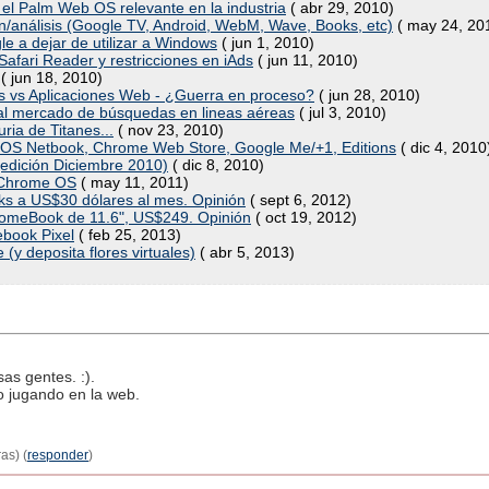
 el Palm Web OS relevante en la industria
( abr 29, 2010)
n/análisis (Google TV, Android, WebM, Wave, Books, etc)
( may 24, 20
 a dejar de utilizar a Windows
( jun 1, 2010)
afari Reader y restricciones en iAds
( jun 11, 2010)
( jun 18, 2010)
nes vs Aplicaciones Web - ¿Guerra en proceso?
( jun 28, 2010)
 al mercado de búsquedas en lineas aéreas
( jul 3, 2010)
ria de Titanes...
( nov 23, 2010)
S Netbook, Chrome Web Store, Google Me/+1, Editions
( dic 4, 2010
(edición Diciembre 2010)
( dic 8, 2010)
 Chrome OS
( may 11, 2011)
s a US$30 dólares al mes. Opinión
( sept 6, 2012)
omeBook de 11.6", US$249. Opinión
( oct 19, 2012)
ebook Pixel
( feb 25, 2013)
(y deposita flores virtuales)
( abr 5, 2013)
as gentes. :).
o jugando en la web.
as) (
responder
)