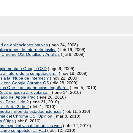
ad de aplicaciones nativas
( ago 24, 2008)
licaciones de Internet/móviles
( feb 19, 2009)
 Chrome OS. Detalles y Análisis
( jul 8, 2009)
omplementa a Google O3D
( ago 9, 2009)
 al futuro de la computación...
( nov 19, 2009)
os a la "Nube de Internet"?
( nov 22, 2009)
book con Google Chrome OS
( dic 28, 2009)
exus One. Las apariencias engañan...
( ene 5, 2010)
 Docs empieza a revelarse...
( ene 14, 2010)
icado del Apple iPad
( ene 28, 2010)
h - Parte 1 de 2
( ene 31, 2010)
h - Parte 2 de 2
( feb 1, 2010)
 medio millón de estadounidenses
( feb 11, 2010)
ial del Chrome OS. Opinión
( mar 8, 2010)
a 60fps
( abr 6, 2010)
tras expectativas de anuncios web
( abr 12, 2010)
ando competidor al iPad
( abr 12, 2010)