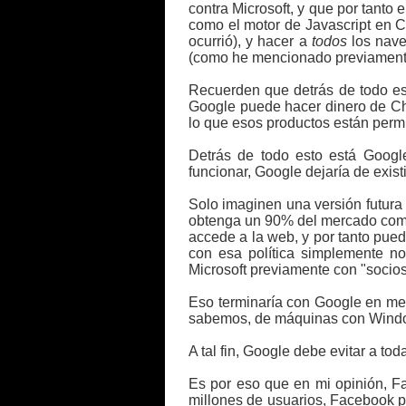
contra Microsoft, y que por tanto
como el motor de Javascript en C
ocurrió), y hacer a
todos
los nave
(como he mencionado previamente
Recuerden que detrás de todo es
Google puede hacer dinero de Chr
lo que esos productos están permi
Detrás de todo esto está Googl
funcionar, Google dejaría de exis
Solo imaginen una versión futur
obtenga un 90% del mercado como 
accede a la web, y por tanto pue
con esa política simplemente no
Microsoft previamente con "socios
Eso terminaría con Google en me
sabemos, de máquinas con Wind
A tal fin, Google debe evitar a tod
Es por eso que en mi opinión, F
millones de usuarios, Facebook pa