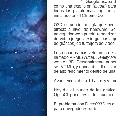
Google acaba de
como una extensión (
plugin
) par
todas las plataformas popular
instalado en el Chrome OS...
O3D es una tecnología que permit
directa a nivel de hardware. S
navegador web pueda renderizar g
de video-juegos, esto gracias a 
de gráficos) de tu tarjeta de vid
Los usuarios mas veteranos de 
llamado VRML (
Virtual Reality 
web en 3D. Personalmente nunca 
ser VRML), y nunca decidí utiliza
de alto rendimiento dentro de un
Avancemos ahora 10 años y veam
Hoy día el mundo de los gráfico
OpenGL por el resto del mundo (in
El problema con DirectX/3D es qu
para navegadores web.