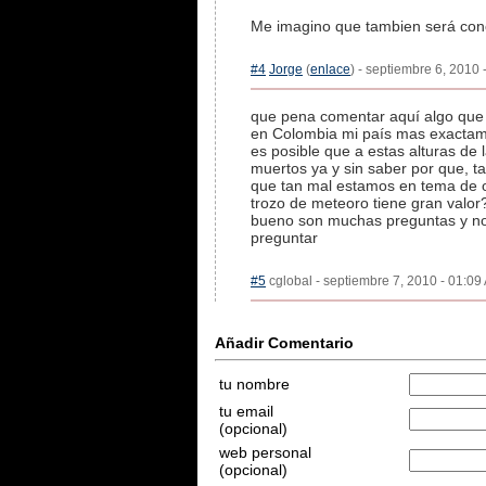
Me imagino que tambien será conc
#4
Jorge
(
enlace
) - septiembre 6, 2010 
que pena comentar aquí algo que n
en Colombia mi país mas exactame
es posible que a estas alturas de
muertos ya y sin saber por que, ta
que tan mal estamos en tema de o
trozo de meteoro tiene gran valor
bueno son muchas preguntas y no s
preguntar
#5
cglobal - septiembre 7, 2010 - 01:09
Añadir Comentario
tu nombre
tu email
(opcional)
web personal
(opcional)