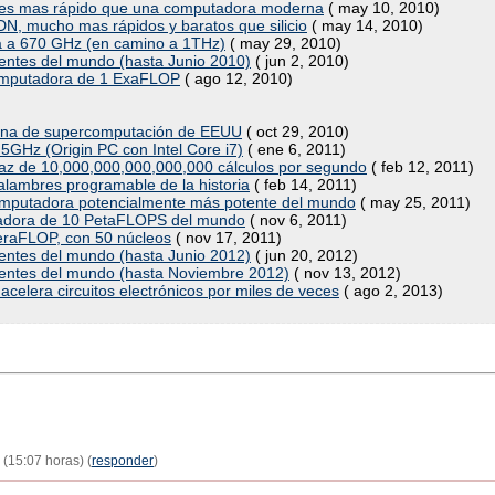
ces mas rápido que una computadora moderna
( may 10, 2010)
N, mucho mas rápidos y baratos que silicio
( may 14, 2010)
ona a 670 GHz (en camino a 1THz)
( may 29, 2010)
ntes del mundo (hasta Junio 2010)
( jun 2, 2010)
computadora de 1 ExaFLOP
( ago 12, 2010)
rona de supercomputación de EEUU
( oct 29, 2010)
5GHz (Origin PC con Intel Core i7)
( ene 6, 2011)
az de 10,000,000,000,000,000 cálculos por segundo
( feb 12, 2011)
alambres programable de la historia
( feb 14, 2011)
mputadora potencialmente más potente del mundo
( may 25, 2011)
utadora de 10 PetaFLOPS del mundo
( nov 6, 2011)
TeraFLOP, con 50 núcleos
( nov 17, 2011)
ntes del mundo (hasta Junio 2012)
( jun 20, 2012)
entes del mundo (hasta Noviembre 2012)
( nov 13, 2012)
celera circuitos electrónicos por miles de veces
( ago 2, 2013)
(15:07 horas) (
responder
)