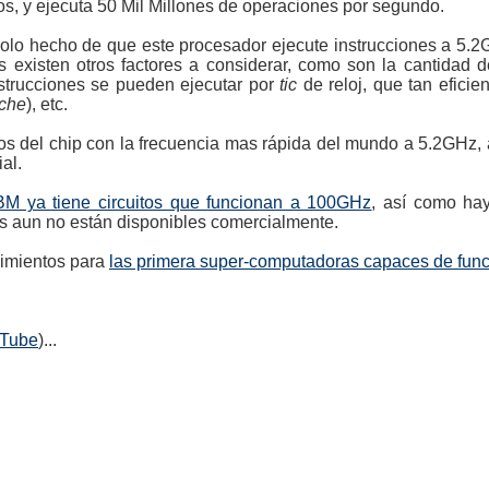
os, y ejecuta 50 Mil Millones de operaciones por segundo.
solo hecho de que este procesador ejecute instrucciones a 5.
 existen otros factores a considerar, como son la cantidad 
nstrucciones se pueden ejecutar por
tic
de reloj, que tan efici
che
), etc.
os del chip con la frecuencia mas rápida del mundo a 5.2GHz,
al.
M ya tiene circuitos que funcionan a 100GHz
, así como hay
os aun no están disponibles comercialmente.
cimientos para
las primera super-computadoras capaces de fun
uTube
)...