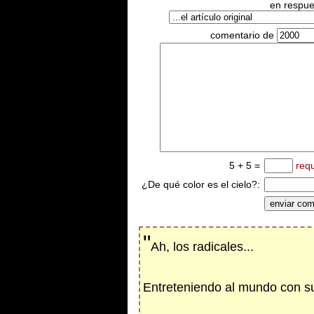
en respues
comentario de
5 + 5 =
req
¿De qué color es el cielo?:
"
Ah, los radicales...
Entreteniendo al mundo con s