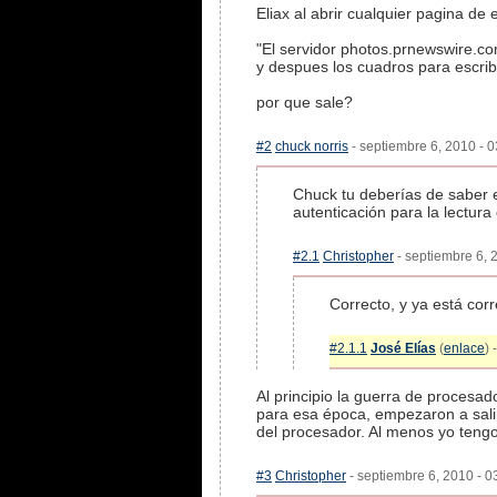
Eliax al abrir cualquier pagina d
"El servidor photos.prnewswire.c
y despues los cuadros para escribir
por que sale?
#2
chuck norris
- septiembre 6, 2010 - 0
Chuck tu deberías de saber e
autenticación para la lectur
#2.1
Christopher
- septiembre 6, 
Correcto, y ya está corre
#2.1.1
José Elías
(
enlace
) 
Al principio la guerra de procesad
para esa época, empezaron a salir
del procesador. Al menos yo teng
#3
Christopher
- septiembre 6, 2010 - 0