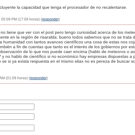
luyente la capacidad que tenga el procesador de no recalentarse.
- 05:09 PM (17:09 horas) (
responder
)
o tiene que ver con el post pero tengo curiosidad acerca de los meteo
nte en la región de risaralda. bueno todos sabemos que no se trata
 la humanidad con tantos avances científicos una cosa de estas nos co
mbién a fin de cuentas que tanto es el interés de los gobiernos por es
bservación de lo que nos puede caer encima (hablo de meteoros o ast
? y no hablo de científico si no económico hay empresas dispuestas a
e si ya exista respuesta en el mismo eliax no es pereza de buscar so
 AM (01:09 horas) (
responder
)