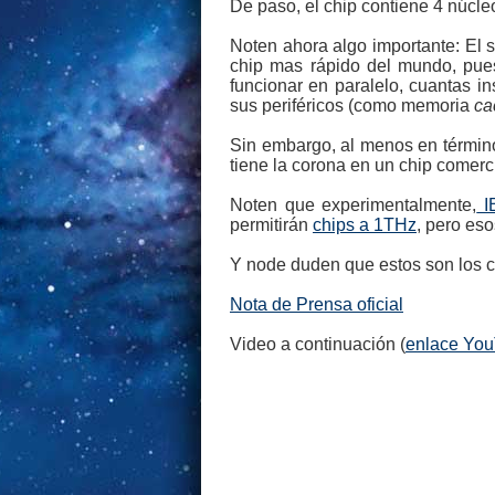
De paso, el chip contiene 4 núcle
Noten ahora algo importante: El 
chip mas rápido del mundo, pues
funcionar en paralelo, cuantas i
sus periféricos (como memoria
ca
Sin embargo, al menos en términ
tiene la corona en un chip comerci
Noten que experimentalmente,
IB
permitirán
chips a 1THz
, pero es
Y node duden que estos son los 
Nota de Prensa oficial
Video a continuación (
enlace Yo