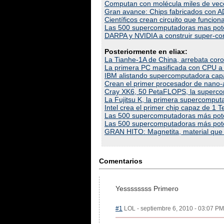
Computan con molécula miles de ve
Gran avance: Chips fabricados con AD
Científicos crean circuito que funci
Las 500 supercomputadoras mas pote
DARPA y NVIDIA a construir super-
Posteriormente en eliax:
La Tianhe-1A de China, arrebata co
La primera PC masificada con CPU a 
IBM alistando supercomputadora cap
Crean el primer procesador de nano-
Cray XK6, 50 PetaFLOPS, la superco
La Fujitsu K, la primera supercomp
Intel crea el primer chip capaz de 1 
Las 500 supercomputadoras más pote
Las 500 supercomputadoras más pot
GRAN HITO: Magnetita, material que a
Comentarios
Yessssssss Primero
#1
LOL - septiembre 6, 2010 - 03:07 PM 