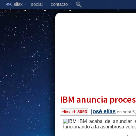
eliax
social
contacto
IBM anuncia proces
josé elías
eliax id:
8093
en sept 6,
IBM acaba de anunciar e
funcionando a la asombrosa velo