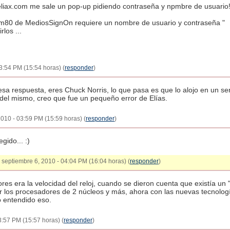
e eliax.com me sale un pop-up pidiendo contraseña y npmbre de usuario!
om80 de MediosSignOn requiere un nombre de usuario y contraseña "
los ...
3:54 PM (15:54 horas) (
responder
)
sa respuesta, eres Chuck Norris, lo que pasa es que lo alojo en un se
a del mismo, creo que fue un pequeño error de Elías.
2010 - 03:59 PM (15:59 horas) (
responder
)
gido... :)
- septiembre 6, 2010 - 04:04 PM (16:04 horas) (
responder
)
ores era la velocidad del reloj, cuando se dieron cuenta que existía un 
 los procesadores de 2 núcleos y más, ahora con las nuevas tecnologí
o entendido eso.
3:57 PM (15:57 horas) (
responder
)