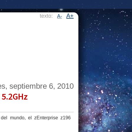
A+
texto:
A-
es, septiembre 6, 2010
 5.2GHz
del mundo, el zEnterprise z196