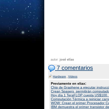
autor:
josé elías
7 comentarios
Hardware
,
Videos
Previamente en eliax:
Chip de Graphene a ejecutar instruc
Crean Spasers, permitirán computad
Hoy día 1 TeraFLOP cuesta US$100. 
Computación Térmica a reiniciar carr
WOW: Crean el primer Procesador Cu
IBM demuestra el primer transistor 