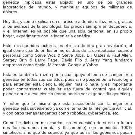
genética implicaba estar alojado en uno de los grandes
laboratorios del mundo, y manipular equipos de millones de
dólares.
Hoy día, y como explican en el artículo a donde enlazamos, gracias
a los avances de la tecnología, los precios siempre en decadencia,
y el Internet, es ya posible que una sola persona, en su propio
hogar, experimente con la ingeniería genética.
Esto, mis queridos lectores, es el inicio de otra gran revolución, al
igual como cuando en los primeros días de la computación cuando
personas como Steve Woz & Steve Jobs, Bill Gates & Paul Allen,
Sergey Brin & Larry Page, David Filo & Jerry Yang fundaron
empresas como Apple, Microsoft, Google y Yahoo.
Esta es también la razón por la cual apoyo el tema de la ingeniería
genética en todos sus sentidos, pues si no poseemos la tecnología
para entender esta ciencia, alguien mas lo hará, y es importante
poder contrarrestar cualquier uso fuera de control que alguien
planee darle a esa ciencia (como podría ser el genocidio genético).
Y noten que lo mismo que está sucediendo con la ingeniería
genética está sucediendo ya con el tema de la Inteligencia Artificial,
y con otros temas tangentes como robótica, cyberbética, etc.
Como he dicho en mis charlas, no es cuestión de si en un futuro
nos fusionaremos (mental y físicamente) con ambientes 100%
sintéticos, sino que de cuándo, ya que aun si los gobiernos pasan