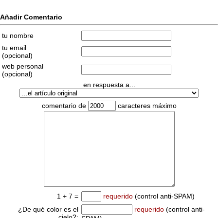
Añadir Comentario
tu nombre
tu email
(opcional)
web personal
(opcional)
en respuesta a...
comentario de
caracteres máximo
1 + 7 =
requerido
(control anti-SPAM)
¿De qué color es el
requerido
(control anti-
cielo?: