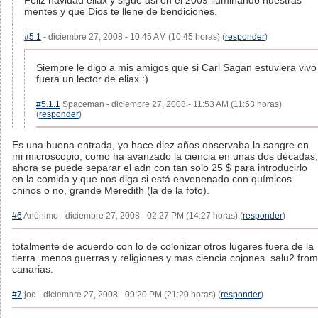
Feliz navidad eliax y sigue asi en el 2009 iluminando nuestras
mentes y que Dios te llene de bendiciones.
#5.1
- diciembre 27, 2008 - 10:45 AM (10:45 horas) (
responder
)
Siempre le digo a mis amigos que si Carl Sagan estuviera vivo
fuera un lector de eliax :)
#5.1.1
Spaceman - diciembre 27, 2008 - 11:53 AM (11:53 horas)
(
responder
)
Es una buena entrada, yo hace diez años observaba la sangre en
mi microscopio, como ha avanzado la ciencia en unas dos décadas,
ahora se puede separar el adn con tan solo 25 $ para introducirlo
en la comida y que nos diga si está envenenado con químicos
chinos o no, grande Meredith (la de la foto).
#6
Anónimo - diciembre 27, 2008 - 02:27 PM (14:27 horas) (
responder
)
totalmente de acuerdo con lo de colonizar otros lugares fuera de la
tierra. menos guerras y religiones y mas ciencia cojones. salu2 from
canarias.
#7
joe - diciembre 27, 2008 - 09:20 PM (21:20 horas) (
responder
)