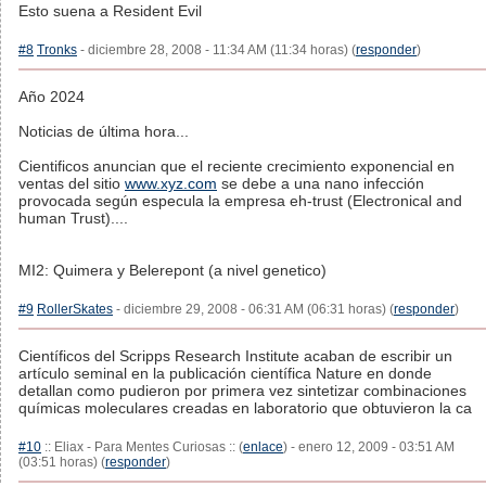
Esto suena a Resident Evil
#8
Tronks
- diciembre 28, 2008 - 11:34 AM (11:34 horas) (
responder
)
Año 2024
Noticias de última hora...
Cientificos anuncian que el reciente crecimiento exponencial en
ventas del sitio
www.xyz.com
se debe a una nano infección
provocada según especula la empresa eh-trust (Electronical and
human Trust)....
MI2: Quimera y Belerepont (a nivel genetico)
#9
RollerSkates
- diciembre 29, 2008 - 06:31 AM (06:31 horas) (
responder
)
Científicos del Scripps Research Institute acaban de escribir un
artículo seminal en la publicación científica Nature en donde
detallan como pudieron por primera vez sintetizar combinaciones
químicas moleculares creadas en laboratorio que obtuvieron la ca
#10
:: Eliax - Para Mentes Curiosas :: (
enlace
) - enero 12, 2009 - 03:51 AM
(03:51 horas) (
responder
)