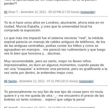
perder!!!
#5
Omar T. - diciembre 12, 2012 - 05:10 PM (17:10 horas) (
responder
)
Yo la vi hace unos años en Londres, alucinante, ahora esta en mi
ciudad, Murcia España, y creo que la universidad local ha
comprado la exposición.
Lo que más me impactó fue el sistema nervioso "real", la médula
espinal parecía un manojo de cables antiguos de teléfonos, de los
de las antiguas centralitas, podías contar los hilitos y como se
agrupaban en manojos... me pareció tan rudimentario y que luego
ves lo bien que funciona y... alucinas.
Muy recomendable, pero es cierto, mejor no lleven niños
impresionables, es duro en algunos momentos, cuando pasas de
ver una "maqueta" a entrever una persona, pero es gratificante a la
vez verte por dentro, te entiendes mejor creo.
#6
Sergio
- diciembre 12, 2012 - 07:21 PM (19:21 horas) (
responder
)
Yo personalmente no soy fan de ese tipo de cosas pero mi novia
quiere ir y no me queda de otra -_- me encuentro el precio de las
boletas un tanto costoso... espero que valga la pena!