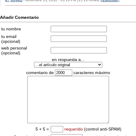
#7
JorgeD
- diciembre 13, 2012 - 03:19 PM (15:19 horas) (
responder
)
Añadir Comentario
tu nombre
tu email
(opcional)
web personal
(opcional)
en respuesta a...
comentario de
caracteres máximo
5 + 5 =
requerido
(control anti-SPAM)