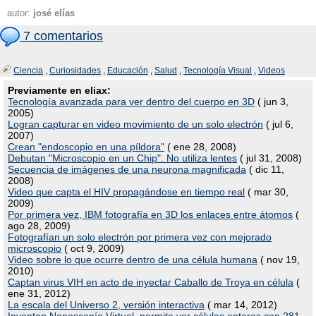
autor:
josé elías
7 comentarios
Ciencia
,
Curiosidades
,
Educación
,
Salud
,
Tecnología Visual
,
Videos
Previamente en eliax:
Tecnología­ avanzada para ver dentro del cuerpo en 3D
( jun 3,
2005)
Logran capturar en video movimiento de un solo electrón
( jul 6,
2007)
Crean "endoscopio en una píldora"
( ene 28, 2008)
Debutan "Microscopio en un Chip". No utiliza lentes
( jul 31, 2008)
Secuencia de imágenes de una neurona magnificada
( dic 11,
2008)
Video que capta el HIV propagándose en tiempo real
( mar 30,
2009)
Por primera vez, IBM fotografía en 3D los enlaces entre átomos
(
ago 28, 2009)
Fotografían un solo electrón por primera vez con mejorado
microscopio
( oct 9, 2009)
Video sobre lo que ocurre dentro de una célula humana
( nov 19,
2010)
Captan virus VIH en acto de inyectar Caballo de Troya en célula
(
ene 31, 2012)
La escala del Universo 2, versión interactiva
( mar 14, 2012)