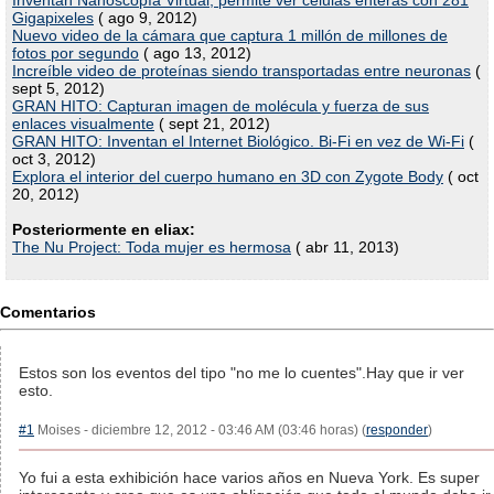
Inventan Nanoscopía Virtual, permite ver células enteras con 281
Gigapixeles
( ago 9, 2012)
Nuevo video de la cámara que captura 1 millón de millones de
fotos por segundo
( ago 13, 2012)
Increíble video de proteínas siendo transportadas entre neuronas
(
sept 5, 2012)
GRAN HITO: Capturan imagen de molécula y fuerza de sus
enlaces visualmente
( sept 21, 2012)
GRAN HITO: Inventan el Internet Biológico. Bi-Fi en vez de Wi-Fi
(
oct 3, 2012)
Explora el interior del cuerpo humano en 3D con Zygote Body
( oct
20, 2012)
Posteriormente en eliax:
The Nu Project: Toda mujer es hermosa
( abr 11, 2013)
Comentarios
Estos son los eventos del tipo "no me lo cuentes".Hay que ir ver
esto.
#1
Moises - diciembre 12, 2012 - 03:46 AM (03:46 horas) (
responder
)
Yo fui a esta exhibición hace varios años en Nueva York. Es super