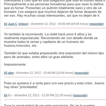
interesante y creo que es una obligación que todo el mundo deba ir.
Principalmente a las personas fumadoras para que vean lo dañino
que es fumar. Presentan un pulmón totalmente sano y otro de un
fumador. Les aseguro que muchos dejaran de fumar después de
ver eso. Hay muchas cosas interesantes, así que no dejen de ir.
#2
Juan C
(
enlace
) - diciembre 12, 2012 - 04:00 AM (04:00 horas) (
responder
)
Yo también la recomiendo. La visité hará unos 4 años y es
realmente espectacular. Recomiendo ver con detalle donde se
muestra todas la venas y capilares de un humano sin
huesos,músculos, etc.
También leí que estaba preparando otra exposición del mismo tipo
pero de animales, entre ellos un gran elefante.
Impresionante.
#3
aker
- diciembre 12, 2012 - 10:49 AM (10:49 horas) (
responder
)
Pues yo quisiera ir a verla pero con ese precio y esta crisis...bueno
hay otras "prioridades"
#4
Ex. - diciembre 12, 2012 - 12:28 PM (12:28 horas) (
responder
)
Tuve la oportunidad de ver esta exposicion. No se la pueden