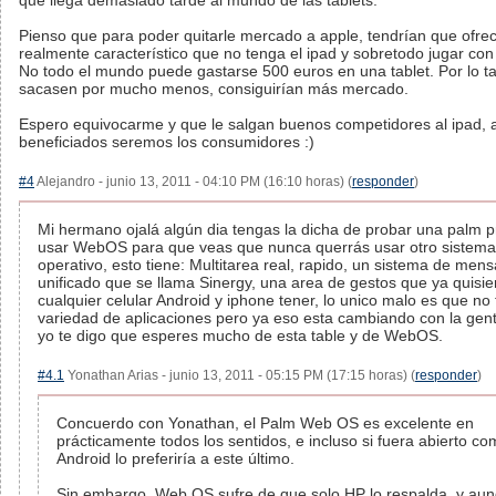
que llega demasiado tarde al mundo de las tablets.
Pienso que para poder quitarle mercado a apple, tendrían que ofrec
realmente característico que no tenga el ipad y sobretodo jugar con 
No todo el mundo puede gastarse 500 euros en una tablet. Por lo tan
sacasen por mucho menos, consiguirían más mercado.
Espero equivocarme y que le salgan buenos competidores al ipad, a
beneficiados seremos los consumidores :)
#4
Alejandro - junio 13, 2011 - 04:10 PM (16:10 horas) (
responder
)
Mi hermano ojalá algún dia tengas la dicha de probar una palm p
usar WebOS para que veas que nunca querrás usar otro sistema
operativo, esto tiene: Multitarea real, rapido, un sistema de mens
unificado que se llama Sinergy, una area de gestos que ya quisie
cualquier celular Android y iphone tener, lo unico malo es que no
variedad de aplicaciones pero ya eso esta cambiando con la gen
yo te digo que esperes mucho de esta table y de WebOS.
#4.1
Yonathan Arias - junio 13, 2011 - 05:15 PM (17:15 horas) (
responder
)
Concuerdo con Yonathan, el Palm Web OS es excelente en
prácticamente todos los sentidos, e incluso si fuera abierto c
Android lo preferiría a este último.
Sin embargo, Web OS sufre de que solo HP lo respalda, y au