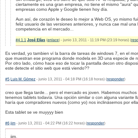
ciertamente es una gran empresa, no tiene el mismo "aura" q
empresas como Apple y Google tienen hoy día.
Aun así, de corazón le deseo lo mejor a Web OS, yo mismo fu
feliz usuario de las versiones anteriores, y nunca cae mal una
competencia en el mercado...
#4.1.1
José Elías
(
enlace
) - junio 13, 2011 - 11:19 PM (23:19 horas) (
res
Es verdad, yo tambien ví la barra de tareas de windows 7, en el m
que muestran ese programa donde modela en 3D una especie de n
Por otro lado, cómo hace eso de tocar la pantalla decon otro disposi
este detecte el sitio web que está viendo??
#5
Luis M. Gómez
- junio 13, 2011 - 04:18 PM (16:18 horas) (
responder
)
creo que llega tarde... pero el mercado es joven. Habemos muchos
tenemos tablets todavía. Una opción similar o con alguna variante ll
haría que compradores nuevos (como yo) nos inclinásemos por ella
Esta tablet se ve muyyyy bien
#6
jim
- junio 13, 2011 - 04:22 PM (16:22 horas) (
responder
)
jim,