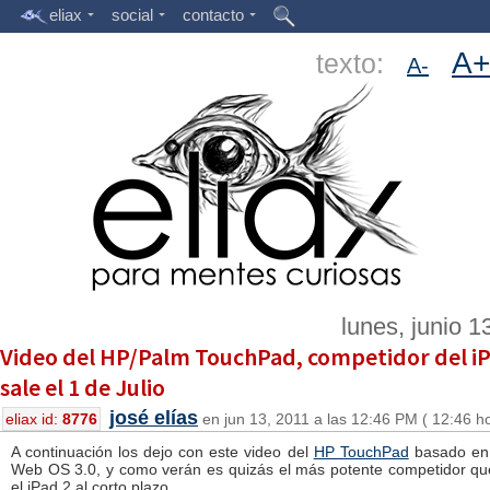
eliax
social
contacto
A+
texto:
A-
lunes, junio 1
Video del HP/Palm TouchPad, competidor del i
sale el 1 de Julio
josé elías
eliax id:
8776
en jun 13, 2011 a las 12:46 PM ( 12:46 h
A continuación los dejo con este video del
HP TouchPad
basado en
Web OS 3.0, y como verán es quizás el más potente competidor qu
el iPad 2 al corto plazo.