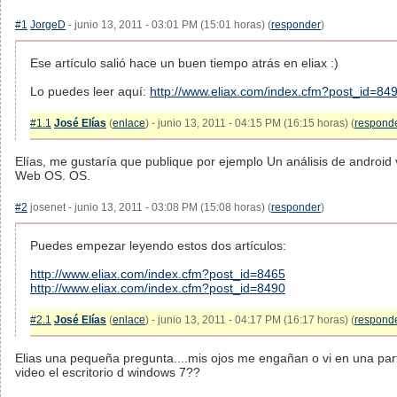
#1
JorgeD
- junio 13, 2011 - 03:01 PM (15:01 horas) (
responder
)
Ese artículo salió hace un buen tiempo atrás en eliax :)
Lo puedes leer aquí:
http://www.eliax.com/index.cfm?post_id=84
#1.1
José Elías
(
enlace
) - junio 13, 2011 - 04:15 PM (16:15 horas) (
respond
Elías, me gustaría que publique por ejemplo Un análisis de android
Web OS. OS.
#2
josenet - junio 13, 2011 - 03:08 PM (15:08 horas) (
responder
)
Puedes empezar leyendo estos dos artículos:
http://www.eliax.com/index.cfm?post_id=8465
http://www.eliax.com/index.cfm?post_id=8490
#2.1
José Elías
(
enlace
) - junio 13, 2011 - 04:17 PM (16:17 horas) (
respond
Elias una pequeña pregunta....mis ojos me engañan o vi en una par
video el escritorio d windows 7??