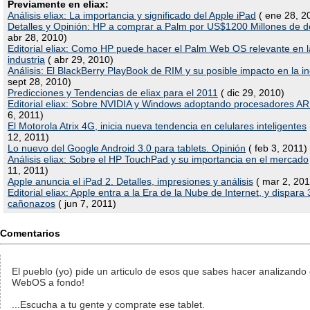
Previamente en eliax:
Análisis eliax: La importancia y significado del Apple iPad
( ene 28, 2
Detalles y Opinión: HP a comprar a Palm por US$1200 Millones de d
abr 28, 2010)
Editorial eliax: Como HP puede hacer el Palm Web OS relevante en l
industria
( abr 29, 2010)
Análisis: El BlackBerry PlayBook de RIM y su posible impacto en la in
sept 28, 2010)
Predicciones y Tendencias de eliax para el 2011
( dic 29, 2010)
Editorial eliax: Sobre NVIDIA y Windows adoptando procesadores A
6, 2011)
El Motorola Atrix 4G, inicia nueva tendencia en celulares inteligentes
12, 2011)
Lo nuevo del Google Android 3.0 para tablets. Opinión
( feb 3, 2011)
Análisis eliax: Sobre el HP TouchPad y su importancia en el mercado
11, 2011)
Apple anuncia el iPad 2. Detalles, impresiones y análisis
( mar 2, 201
Editorial eliax: Apple entra a la Era de la Nube de Internet, y dispara 
cañonazos
( jun 7, 2011)
Comentarios
El pueblo (yo) pide un articulo de esos que sabes hacer analizando 
WebOS a fondo!
...Escucha a tu gente y comprate ese tablet.