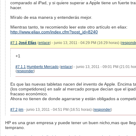
comparado al iPad, y si quiere superar a Apple tiene un fuerte tr
hacer.
Míralo de esa manera y entenderás mejor.
Mientras tanto, te recomiendo leer este otro artículo en eliax:
http://www.eliax.com/index.cfm?post_id=8240
#7.1
José Elías
(
enlace
) - junio 13, 2011 - 04:29 PM (16:29 horas) (
respond
+1
#7.1.1
Humberto Mercado
(
enlace
) - junio 13, 2011 - 09:01 PM (21:01 ho
(
responder
)
Es que las nuevas tabletas nacen del invento de Apple. Encima t
(los competidores) en salir al mercado porque decían que el ipad
fracaso económico.
Ahora no tienen de donde agarrarse y están obligados a competir
#7.2
jim
- junio 13, 2011 - 04:51 PM (16:51 horas) (
responder
)
HP es una gran empresa y puede tener un buen nicho,mas que lleg
temprano.