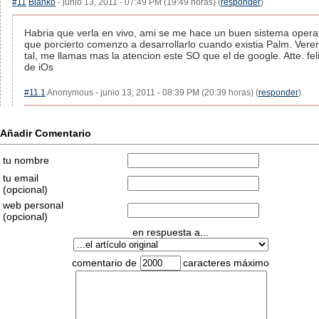
#11
Blanko
- junio 13, 2011 - 07:49 PM (19:49 horas) (
responder
)
Habria que verla en vivo, ami se me hace un buen sistema operat
que porcierto comenzo a desarrollarlo cuando existia Palm. Ver
tal, me llamas mas la atencion este SO que el de google. Atte. fel
de iOs
#11.1
Anonymous - junio 13, 2011 - 08:39 PM (20:39 horas) (
responder
)
Añadir Comentario
tu nombre
tu email
(opcional)
web personal
(opcional)
en respuesta a...
comentario de
caracteres máximo