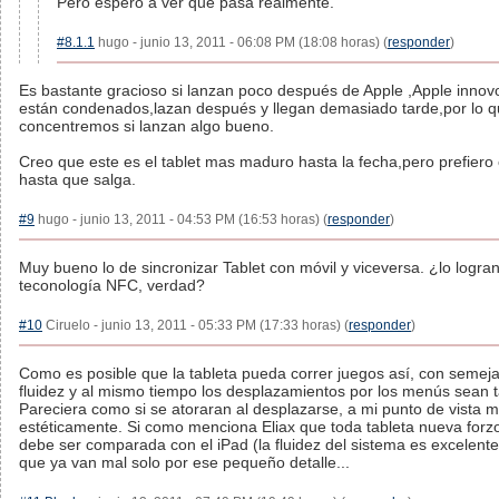
Pero espero a ver que pasa realmente.
#8.1.1
hugo - junio 13, 2011 - 06:08 PM (18:08 horas) (
responder
)
Es bastante gracioso si lanzan poco después de Apple ,Apple innov
están condenados,lazan después y llegan demasiado tarde,por lo 
concentremos si lanzan algo bueno.
Creo que este es el tablet mas maduro hasta la fecha,pero prefiero
hasta que salga.
#9
hugo - junio 13, 2011 - 04:53 PM (16:53 horas) (
responder
)
Muy bueno lo de sincronizar Tablet con móvil y viceversa. ¿lo logra
teconología NFC, verdad?
#10
Ciruelo - junio 13, 2011 - 05:33 PM (17:33 horas) (
responder
)
Como es posible que la tableta pueda correr juegos así, con semej
fluidez y al mismo tiempo los desplazamientos por los menús sean 
Pareciera como si se atoraran al desplazarse, a mi punto de vista 
estéticamente. Si como menciona Eliax que toda tableta nueva for
debe ser comparada con el iPad (la fluidez del sistema es excelente
que ya van mal solo por ese pequeño detalle...