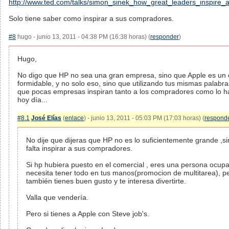
http://www.ted.com/talks/simon_sinek_how_great_leaders_inspire_a
Solo tiene saber como inspirar a sus compradores.
#8
hugo - junio 13, 2011 - 04:38 PM (16:38 horas) (
responder
)
Hugo,
No digo que HP no sea una gran empresa, sino que Apple es un
formidable, y no solo eso, sino que utilizando tus mismas palabra
que pocas empresas inspiran tanto a los compradores como lo h
hoy día...
#8.1
José Elías
(
enlace
) - junio 13, 2011 - 05:03 PM (17:03 horas) (
respond
No dije que dijeras que HP no es lo suficientemente grande ,si
falta inspirar a sus compradores.
Si hp hubiera puesto en el comercial , eres una persona ocup
necesita tener todo en tus manos(promocion de multitarea), p
también tienes buen gusto y te interesa divertirte.
Valla que vendería.
Pero si tienes a Apple con Steve job's.