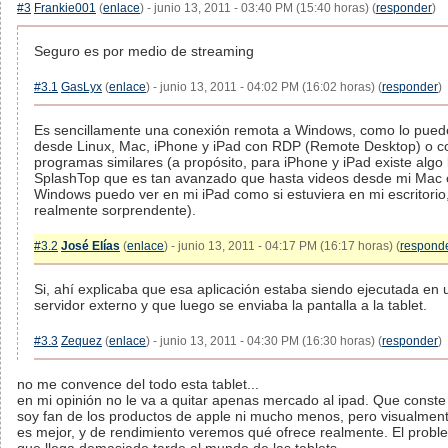
#3
Frankie001
(
enlace
) - junio 13, 2011 - 03:40 PM (15:40 horas) (
responder
)
Seguro es por medio de streaming
#3.1
GasLyx
(
enlace
) - junio 13, 2011 - 04:02 PM (16:02 horas) (
responder
)
Es sencillamente una conexión remota a Windows, como lo pued
desde Linux, Mac, iPhone y iPad con RDP (Remote Desktop) o c
programas similares (a propósito, para iPhone y iPad existe algo
SplashTop que es tan avanzado que hasta videos desde mi Mac 
Windows puedo ver en mi iPad como si estuviera en mi escritorio
realmente sorprendente).
#3.2
José Elías
(
enlace
) - junio 13, 2011 - 04:17 PM (16:17 horas) (
respond
Si, ahí explicaba que esa aplicación estaba siendo ejecutada en 
servidor externo y que luego se enviaba la pantalla a la tablet.
#3.3
Zequez
(
enlace
) - junio 13, 2011 - 04:30 PM (16:30 horas) (
responder
)
no me convence del todo esta tablet...
en mi opinión no le va a quitar apenas mercado al ipad. Que const
soy fan de los productos de apple ni mucho menos, pero visualment
es mejor, y de rendimiento veremos qué ofrece realmente. El probl