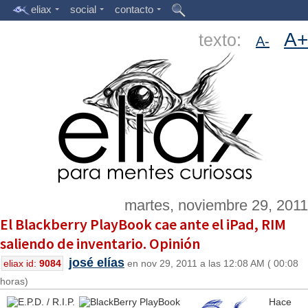
eliax
social
contacto
A+
texto:
A-
martes, noviembre 29, 2011
El Blackberry PlayBook cae ante el iPad, RIM
saliendo de inventario. Opinión
josé elías
eliax id:
9084
en nov 29, 2011 a las 12:08 AM ( 00:08
horas)
Hace