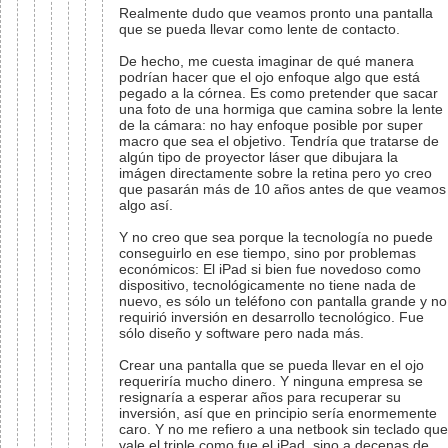
Realmente dudo que veamos pronto una pantalla
que se pueda llevar como lente de contacto.
De hecho, me cuesta imaginar de qué manera
podrían hacer que el ojo enfoque algo que está
pegado a la córnea. Es como pretender que sacar
una foto de una hormiga que camina sobre la lente
de la cámara: no hay enfoque posible por super
macro que sea el objetivo. Tendría que tratarse de
algún tipo de proyector láser que dibujara la
imágen directamente sobre la retina pero yo creo
que pasarán más de 10 años antes de que veamos
algo así.
Y no creo que sea porque la tecnología no puede
conseguirlo en ese tiempo, sino por problemas
económicos: El iPad si bien fue novedoso como
dispositivo, tecnológicamente no tiene nada de
nuevo, es sólo un teléfono con pantalla grande y no
requirió inversión en desarrollo tecnológico. Fue
sólo diseño y software pero nada más.
Crear una pantalla que se pueda llevar en el ojo
requeriría mucho dinero. Y ninguna empresa se
resignaría a esperar años para recuperar su
inversión, así que en principio sería enormemente
caro. Y no me refiero a una netbook sin teclado que
vale el triple como fue el iPad, sino a decenas de