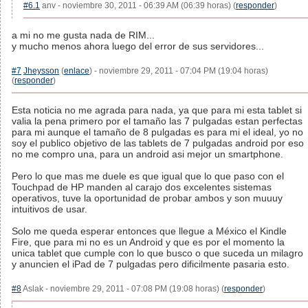
#6.1
anv - noviembre 30, 2011 - 06:39 AM (06:39 horas) (
responder
)
a mi no me gusta nada de RIM...
y mucho menos ahora luego del error de sus servidores...
#7
Jheysson
(
enlace
) - noviembre 29, 2011 - 07:04 PM (19:04 horas)
(
responder
)
Esta noticia no me agrada para nada, ya que para mi esta tablet si
valia la pena primero por el tamaño las 7 pulgadas estan perfectas
para mi aunque el tamaño de 8 pulgadas es para mi el ideal, yo no
soy el publico objetivo de las tablets de 7 pulgadas android por eso
no me compro una, para un android asi mejor un smartphone.
Pero lo que mas me duele es que igual que lo que paso con el
Touchpad de HP manden al carajo dos excelentes sistemas
operativos, tuve la oportunidad de probar ambos y son muuuy
intuitivos de usar.
Solo me queda esperar entonces que llegue a México el Kindle
Fire, que para mi no es un Android y que es por el momento la
unica tablet que cumple con lo que busco o que suceda un milagro
y anuncien el iPad de 7 pulgadas pero dificilmente pasaria esto.
#8
Aslak - noviembre 29, 2011 - 07:08 PM (19:08 horas) (
responder
)