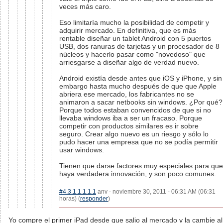
veces más caro.
Eso limitaría mucho la posibilidad de competir y
adquirir mercado. En definitiva, que es más
rentable diseñar un tablet Android con 5 puertos
USB, dos ranuras de tarjetas y un procesador de 8
núcleos y hacerlo pasar como "novedoso" que
arriesgarse a diseñar algo de verdad nuevo.
Android existía desde antes que iOS y iPhone, y sin
embargo hasta mucho después de que que Apple
abriera ese mercado, los fabricantes no se
animaron a sacar netbooks sin windows. ¿Por qué?
Porque todos estaban convencidos de que si no
llevaba windows iba a ser un fracaso. Porque
competir con productos similares es ir sobre
seguro. Crear algo nuevo es un riesgo y sólo lo
pudo hacer una empresa que no se podía permitir
usar windows.
Tienen que darse factores muy especiales para que
haya verdadera innovación, y son poco comunes.
#4.3.1.1.1.1.1
anv - noviembre 30, 2011 - 06:31 AM (06:31
horas) (
responder
)
Yo compre el primer iPad desde que salio al mercado y la cambie al