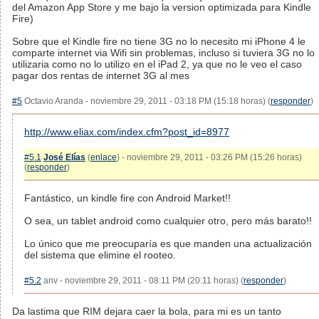
del Amazon App Store y me bajo la version optimizada para Kindle
Fire)
Sobre que el Kindle fire no tiene 3G no lo necesito mi iPhone 4 le
comparte internet via Wifi sin problemas, incluso si tuviera 3G no lo
utilizaria como no lo utilizo en el iPad 2, ya que no le veo el caso
pagar dos rentas de internet 3G al mes
#5
Octavio Aranda - noviembre 29, 2011 - 03:18 PM (15:18 horas) (
responder
)
http://www.eliax.com/index.cfm?post_id=8977
#5.1
José Elías
(
enlace
) - noviembre 29, 2011 - 03:26 PM (15:26 horas)
(
responder
)
Fantástico, un kindle fire con Android Market!!
O sea, un tablet android como cualquier otro, pero más barato!!
Lo único que me preocuparía es que manden una actualización
del sistema que elimine el rooteo.
#5.2
anv - noviembre 29, 2011 - 08:11 PM (20:11 horas) (
responder
)
Da lastima que RIM dejara caer la bola, para mi es un tanto