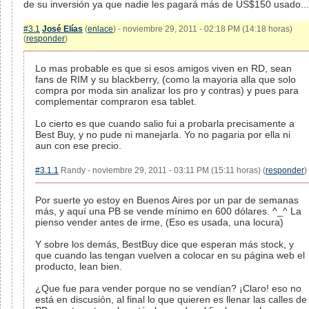
de su inversión ya que nadie les pagará más de US$150 usado...
#3.1
José Elías
(
enlace
) - noviembre 29, 2011 - 02:18 PM (14:18 horas)
(
responder
)
Lo mas probable es que si esos amigos viven en RD, sean
fans de RIM y su blackberry, (como la mayoria alla que solo
compra por moda sin analizar los pro y contras) y pues para
complementar compraron esa tablet.
Lo cierto es que cuando salio fui a probarla precisamente a
Best Buy, y no pude ni manejarla. Yo no pagaria por ella ni
aun con ese precio.
#3.1.1
Randy - noviembre 29, 2011 - 03:11 PM (15:11 horas) (
responder
)
Por suerte yo estoy en Buenos Aires por un par de semanas
más, y aquí una PB se vende mínimo en 600 dólares. ^_^ La
pienso vender antes de irme, (Eso es usada, una locura)
Y sobre los demás, BestBuy dice que esperan más stock, y
que cuando las tengan vuelven a colocar en su página web el
producto, lean bien.
¿Que fue para vender porque no se vendían? ¡Claro! eso no
está en discusión, al final lo que quieren es llenar las calles de