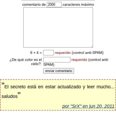
comentario de
caracteres máximo
6 + 4 =
requerido
(control anti-SPAM)
¿De qué color es el
requerido
(control anti-
cielo?:
SPAM)
"
El secreto está en estar actualizado y leer mucho...
"
saludos
por "SrX" en jun 20, 2011