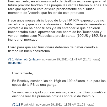
Pero es cierto, en el comunicado de BestBuy expresan que en el
futuro próximo tendrán mas porque las ventas fueron buenas. Es
raro que aparezca este articulo precisamente en el único
momento de 'victoria' que ha tenido este producto.
Hace unos meses atrás luego de lo de HP, RIM expreso que no
se retiraría y que no abandonaría su Tablet, lamentablemente su
estrategia no ha dado frutos y a mi entender lo que debieron
hacer estaba claro, aprovechar ese boom de los Touchpads y
venden todos esos Plabooks a precio barato (100US y 150US) e
inundar el mercado.
Claro para que eso funcionara deberían de haber creado a
tiempo un buen ecosistema.
#2.1
Nehemoth
(
enlace
) - noviembre 29, 2011 - 11:41 AM (11:41 horas)
(
responder
)
Exactamente,
En Bestbuy estaban las de 16gb en 199 dólares, que para los
specs de la PB es una ganga.
Se vendieron rápido por eso mismo, creo que Elías cometió el
error de leer las primeras noticias sobre lo de Bestbuy.
#2.1.1
Frank A M - noviembre 29, 2011 - 11:53 AM (11:53 horas)