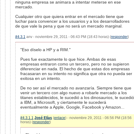
ninguna empresa se animara a intentar meterse en ese
mercado.
Cualquier otro que quiera entrar en el mercado tiene que
luchar para convencer a los usuarios y a los desarrolladores
de que vale la pena y que no será un mercado marginal.
#4.3.1
anv - noviembre 29, 2011 - 06:43 PM (18:43 horas) (
responder
)
"Eso díselo a HP y a RIM."
Pues fue exactamente lo que hice. Ambas de esas
empresas entraron como un tercero, pero no se supieron
diferenciar en nada. El hecho de que estas dos empresas
fracasaran en su intento no significa que otra no pueda ser
exitosa en un intento.
De no ser así el mercado no avanzaría. Siempre tiene que
venir un tercero con algo nuevo a robarle mercado a los
titanes establecidos, le sucedió a los dinosaurios, le sucedió
a IBM, a Microsoft, y ciertamente le sucederá
eventualmente a Apple, Google, Facebook y Amazon...
#4.3.1.1
José Elías
(
enlace
) - noviembre 29, 2011 - 06:56 PM (18:56
horas) (
responder
)