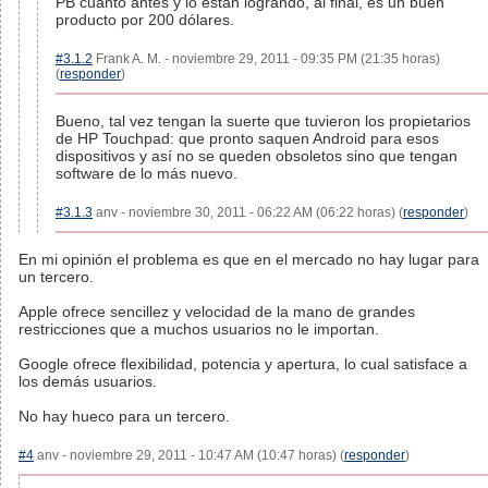
PB cuanto antes y lo están logrando, al final, es un buen
producto por 200 dólares.
#3.1.2
Frank A. M. - noviembre 29, 2011 - 09:35 PM (21:35 horas)
(
responder
)
Bueno, tal vez tengan la suerte que tuvieron los propietarios
de HP Touchpad: que pronto saquen Android para esos
dispositivos y así no se queden obsoletos sino que tengan
software de lo más nuevo.
#3.1.3
anv - noviembre 30, 2011 - 06:22 AM (06:22 horas) (
responder
)
En mi opinión el problema es que en el mercado no hay lugar para
un tercero.
Apple ofrece sencillez y velocidad de la mano de grandes
restricciones que a muchos usuarios no le importan.
Google ofrece flexibilidad, potencia y apertura, lo cual satisface a
los demás usuarios.
No hay hueco para un tercero.
#4
anv - noviembre 29, 2011 - 10:47 AM (10:47 horas) (
responder
)