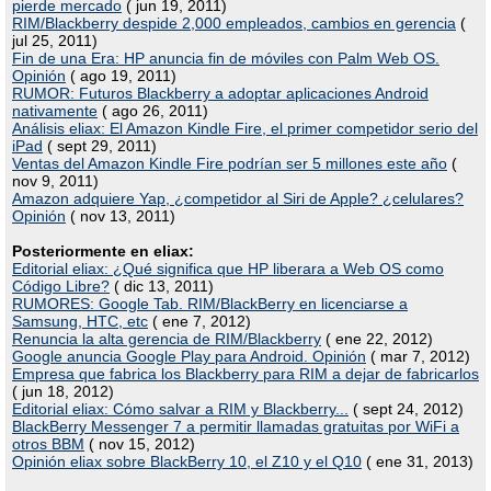
pierde mercado
( jun 19, 2011)
RIM/Blackberry despide 2,000 empleados, cambios en gerencia
(
jul 25, 2011)
Fin de una Era: HP anuncia fin de móviles con Palm Web OS.
Opinión
( ago 19, 2011)
RUMOR: Futuros Blackberry a adoptar aplicaciones Android
nativamente
( ago 26, 2011)
Análisis eliax: El Amazon Kindle Fire, el primer competidor serio del
iPad
( sept 29, 2011)
Ventas del Amazon Kindle Fire podrían ser 5 millones este año
(
nov 9, 2011)
Amazon adquiere Yap, ¿competidor al Siri de Apple? ¿celulares?
Opinión
( nov 13, 2011)
Posteriormente en eliax:
Editorial eliax: ¿Qué significa que HP liberara a Web OS como
Código Libre?
( dic 13, 2011)
RUMORES: Google Tab. RIM/BlackBerry en licenciarse a
Samsung, HTC, etc
( ene 7, 2012)
Renuncia la alta gerencia de RIM/Blackberry
( ene 22, 2012)
Google anuncia Google Play para Android. Opinión
( mar 7, 2012)
Empresa que fabrica los Blackberry para RIM a dejar de fabricarlos
( jun 18, 2012)
Editorial eliax: Cómo salvar a RIM y Blackberry...
( sept 24, 2012)
BlackBerry Messenger 7 a permitir llamadas gratuitas por WiFi a
otros BBM
( nov 15, 2012)
Opinión eliax sobre BlackBerry 10, el Z10 y el Q10
( ene 31, 2013)