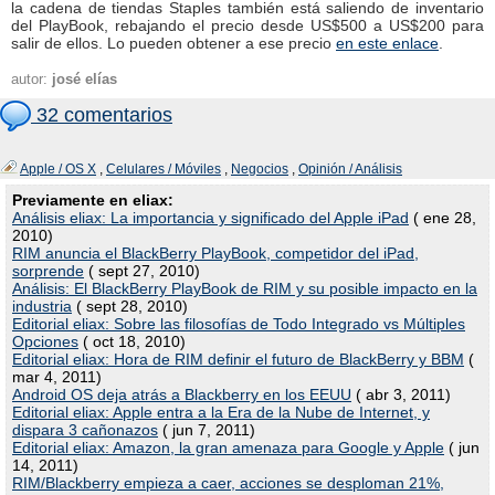
la cadena de tiendas Staples también está saliendo de inventario
del PlayBook, rebajando el precio desde US$500 a US$200 para
salir de ellos. Lo pueden obtener a ese precio
en este enlace
.
autor:
josé elías
32 comentarios
Apple / OS X
,
Celulares / Móviles
,
Negocios
,
Opinión / Análisis
Previamente en eliax:
Análisis eliax: La importancia y significado del Apple iPad
( ene 28,
2010)
RIM anuncia el BlackBerry PlayBook, competidor del iPad,
sorprende
( sept 27, 2010)
Análisis: El BlackBerry PlayBook de RIM y su posible impacto en la
industria
( sept 28, 2010)
Editorial eliax: Sobre las filosofías de Todo Integrado vs Múltiples
Opciones
( oct 18, 2010)
Editorial eliax: Hora de RIM definir el futuro de BlackBerry y BBM
(
mar 4, 2011)
Android OS deja atrás a Blackberry en los EEUU
( abr 3, 2011)
Editorial eliax: Apple entra a la Era de la Nube de Internet, y
dispara 3 cañonazos
( jun 7, 2011)
Editorial eliax: Amazon, la gran amenaza para Google y Apple
( jun
14, 2011)
RIM/Blackberry empieza a caer, acciones se desploman 21%,