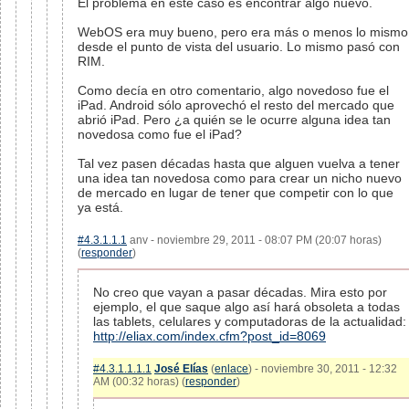
El problema en este caso es encontrar algo nuevo.
WebOS era muy bueno, pero era más o menos lo mismo
desde el punto de vista del usuario. Lo mismo pasó con
RIM.
Como decía en otro comentario, algo novedoso fue el
iPad. Android sólo aprovechó el resto del mercado que
abrió iPad. Pero ¿a quién se le ocurre alguna idea tan
novedosa como fue el iPad?
Tal vez pasen décadas hasta que alguen vuelva a tener
una idea tan novedosa como para crear un nicho nuevo
de mercado en lugar de tener que competir con lo que
ya está.
#4.3.1.1.1
anv - noviembre 29, 2011 - 08:07 PM (20:07 horas)
(
responder
)
No creo que vayan a pasar décadas. Mira esto por
ejemplo, el que saque algo así hará obsoleta a todas
las tablets, celulares y computadoras de la actualidad:
http://eliax.com/index.cfm?post_id=8069
#4.3.1.1.1.1
José Elías
(
enlace
) - noviembre 30, 2011 - 12:32
AM (00:32 horas) (
responder
)