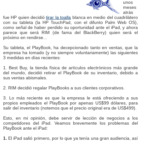
unos
meses
atrás
fue HP quien decidió
tirar la toalla
blanca en medio del cuadrilátero
con su tableta (la HP TouchPad, con el difunto Palm Web OS),
como señal de haber perdido su oportunidad ante el iPad, y ahora
parece que será RIM (de fama del BlackBerry) quien será el
próximo en rendirse...
Su tableta, el PlayBook, ha decepcionado tanto en ventas, que la
empresa ha tomado (y no siempre voluntariamente) las siguientes
3 medidas en días recientes:
1. Best Buy, la tienda física de artículos electrónicos más grande
del mundo, decidió retirar el PlayBook de su inventario, debido a
sus ventas abismales.
2. RIM decidió regalar PlayBooks a sus clientes corporativos.
3. Lo más reciente es que la empresa le está ofreciendo a sus
propios empleados el PlayBook por apenas US$99 dólares, para
salir del inventario (notemos que el precio original era de US$499).
Esto, en mi opinión, debe servir de lección de negocios a los
competidores del iPad. Veamos brevemente los problemas del
PlayBook ante el iPad:
1.
El iPad salió primero, por lo que ya tenía una gran audiencia, así