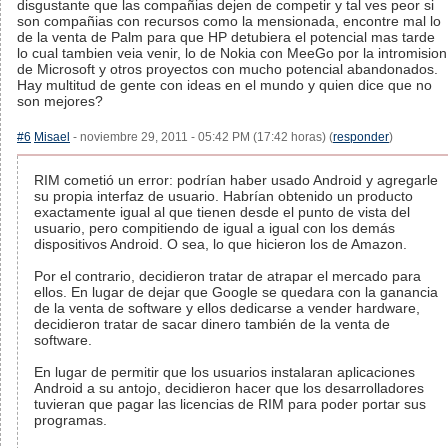
disgustante que las compañias dejen de competir y tal ves peor si
son compañias con recursos como la mensionada, encontre mal lo
de la venta de Palm para que HP detubiera el potencial mas tarde
lo cual tambien veia venir, lo de Nokia con MeeGo por la intromision
de Microsoft y otros proyectos con mucho potencial abandonados.
Hay multitud de gente con ideas en el mundo y quien dice que no
son mejores?
#6
Misael
- noviembre 29, 2011 - 05:42 PM (17:42 horas) (
responder
)
RIM cometió un error: podrían haber usado Android y agregarle
su propia interfaz de usuario. Habrían obtenido un producto
exactamente igual al que tienen desde el punto de vista del
usuario, pero compitiendo de igual a igual con los demás
dispositivos Android. O sea, lo que hicieron los de Amazon.
Por el contrario, decidieron tratar de atrapar el mercado para
ellos. En lugar de dejar que Google se quedara con la ganancia
de la venta de software y ellos dedicarse a vender hardware,
decidieron tratar de sacar dinero también de la venta de
software.
En lugar de permitir que los usuarios instalaran aplicaciones
Android a su antojo, decidieron hacer que los desarrolladores
tuvieran que pagar las licencias de RIM para poder portar sus
programas.