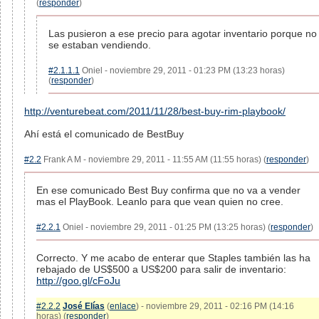
(
responder
)
Las pusieron a ese precio para agotar inventario porque no
se estaban vendiendo.
#2.1.1.1
Oniel - noviembre 29, 2011 - 01:23 PM (13:23 horas)
(
responder
)
http://venturebeat.com/2011/11/28/best-buy-rim-playbook/
Ahí está el comunicado de BestBuy
#2.2
Frank A M - noviembre 29, 2011 - 11:55 AM (11:55 horas) (
responder
)
En ese comunicado Best Buy confirma que no va a vender
mas el PlayBook. Leanlo para que vean quien no cree.
#2.2.1
Oniel - noviembre 29, 2011 - 01:25 PM (13:25 horas) (
responder
)
Correcto. Y me acabo de enterar que Staples también las ha
rebajado de US$500 a US$200 para salir de inventario:
http://goo.gl/cFoJu
#2.2.2
José Elías
(
enlace
) - noviembre 29, 2011 - 02:16 PM (14:16
horas) (
responder
)