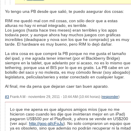
Yo tengo una PB desde que salió, te puedo asegurar dos cosas:
RIM me quedó mal con mil cosas, con sólo decir que a estas
alturas no hay ni email integrado, es terrible.
Los juegos (hasta hace tres meses) eran terribles y los apps
todavía peor, y aunque ahora hay muchos juegos con gráficas
increíbles (deadspace y nova son los que he comprado) ya es muy
tarde. El hardware es muy bueno, pero RIM lo dejó dañar.
La otra cosa es que compré la PB porque no me gusta el tamaño
del ipad, y me agrada tener internet (por el Blackberry Bridge)
siempre en la tablet, que adelanto por si acaso, no es lo mismo que
tethering, porque usa el BIS por lo que es gratis. La PB cabe en un
bolsillo del saco y no molesta, es muy cómodo llevar (soy abogado)
legislatura, películas/series y estar conectado en cualquier lugar.
Al final, me da pena que dejaran caer tan buen aparato.
#3
Frank A M - noviembre 29, 2011 - 10:44 AM (10:44 horas) (
responder
)
Lo que me apena es que algunos amigos míos (que no me
hicieron caso cuando les dije que invirtieran mejor en un iPad)
pagaron US$500 por el PlayBook, y ahora se vende en US$200
(ver aquí:
http://goo.gl/cFoJu
). No solo compraron un equipo que
ya es obsoleto, sino que además no podrán recuperar ni la mitad