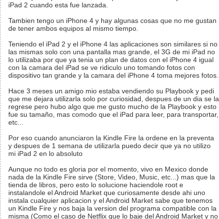
iPad 2 cuando esta fue lanzada.
Tambien tengo un iPhone 4 y hay algunas cosas que no me gustan
de tener ambos equipos al mismo tiempo.
Teniendo el iPad 2 y el iPhone 4 las aplicaciones son similares si no
las mismas solo con una pantalla mas grande, el 3G de mi iPad no
lo utilizaba por que ya tenia un plan de datos con el iPhone 4 igual
con la camara del iPad se ve ridiculo uno tomando fotos con
dispositivo tan grande y la camara del iPhone 4 toma mejores fotos.
Hace 3 meses un amigo mio estaba vendiendo su Playbook y pedi
que me dejara utilizarla solo por curiosidad, despues de un dia se la
regrese pero hubo algo que me gusto mucho de la Playbook y esto
fue su tamaño, mas comodo que el iPad para leer, para transportar,
etc...
Por eso cuando anunciaron la Kindle Fire la ordene en la preventa
y despues de 1 semana de utilizarla puedo decir que ya no utilizo
mi iPad 2 en lo absoluto
Aunque no todo es gloria por el momento, vivo en Mexico donde
nada de la Kindle Fire sirve (Store, Video, Music, etc...) mas que la
tienda de libros, pero esto lo solucione haciendole root e
instalandole el Android Market que curiosamente desde ahi uno
instala cualquier aplicacion y el Android Market sabe que tenemos
un Kindle Fire y nos baja la version del programa compatible con la
misma (Como el caso de Netflix que lo baje del Android Market y no