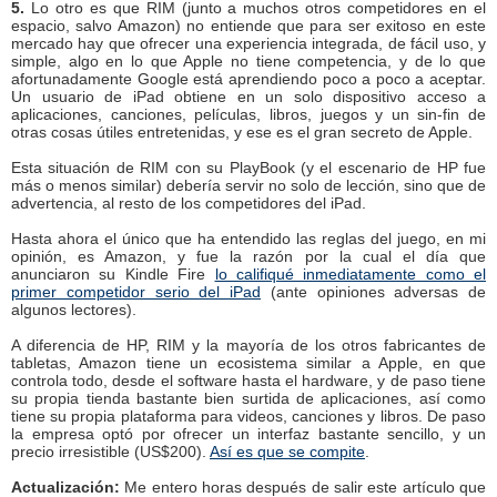
5.
Lo otro es que RIM (junto a muchos otros competidores en el
espacio, salvo Amazon) no entiende que para ser exitoso en este
mercado hay que ofrecer una experiencia integrada, de fácil uso, y
simple, algo en lo que Apple no tiene competencia, y de lo que
afortunadamente Google está aprendiendo poco a poco a aceptar.
Un usuario de iPad obtiene en un solo dispositivo acceso a
aplicaciones, canciones, películas, libros, juegos y un sin-fin de
otras cosas útiles entretenidas, y ese es el gran secreto de Apple.
Esta situación de RIM con su PlayBook (y el escenario de HP fue
más o menos similar) debería servir no solo de lección, sino que de
advertencia, al resto de los competidores del iPad.
Hasta ahora el único que ha entendido las reglas del juego, en mi
opinión, es Amazon, y fue la razón por la cual el día que
anunciaron su Kindle Fire
lo califiqué inmediatamente como el
primer competidor serio del iPad
(ante opiniones adversas de
algunos lectores).
A diferencia de HP, RIM y la mayoría de los otros fabricantes de
tabletas, Amazon tiene un ecosistema similar a Apple, en que
controla todo, desde el software hasta el hardware, y de paso tiene
su propia tienda bastante bien surtida de aplicaciones, así como
tiene su propia plataforma para videos, canciones y libros. De paso
la empresa optó por ofrecer un interfaz bastante sencillo, y un
precio irresistible (US$200).
Así es que se compite
.
Actualización:
Me entero horas después de salir este artículo que