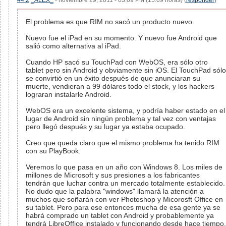
#4.2
_ALEX_
- noviembre 29, 2011 - 03:09 PM (15:09 horas) (
responder
)
El problema es que RIM no sacó un producto nuevo.
Nuevo fue el iPad en su momento. Y nuevo fue Android que
salió como alternativa al iPad.
Cuando HP sacó su TouchPad con WebOS, era sólo otro
tablet pero sin Android y obviamente sin iOS. El TouchPad sólo
se convirtió en un éxito después de que anunciaran su
muerte, vendieran a 99 dólares todo el stock, y los hackers
lograran instalarle Android.
WebOS era un excelente sistema, y podría haber estado en el
lugar de Android sin ningún problema y tal vez con ventajas
pero llegó después y su lugar ya estaba ocupado.
Creo que queda claro que el mismo problema ha tenido RIM
con su PlayBook.
Veremos lo que pasa en un año con Windows 8. Los miles de
millones de Microsoft y sus presiones a los fabricantes
tendrán que luchar contra un mercado totalmente establecido.
No dudo que la palabra "windows" llamará la atención a
muchos que soñarán con ver Photoshop y Micorosft Office en
su tablet. Pero para ese entonces mucha de esa gente ya se
habrá comprado un tablet con Android y probablemente ya
tendrá LibreOffice instalado y funcionando desde hace tiempo.