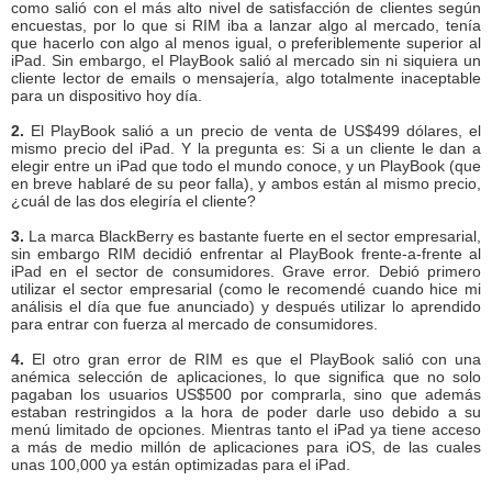
como salió con el más alto nivel de satisfacción de clientes según
encuestas, por lo que si RIM iba a lanzar algo al mercado, tenía
que hacerlo con algo al menos igual, o preferiblemente superior al
iPad. Sin embargo, el PlayBook salió al mercado sin ni siquiera un
cliente lector de emails o mensajería, algo totalmente inaceptable
para un dispositivo hoy día.
2.
El PlayBook salió a un precio de venta de US$499 dólares, el
mismo precio del iPad. Y la pregunta es: Si a un cliente le dan a
elegir entre un iPad que todo el mundo conoce, y un PlayBook (que
en breve hablaré de su peor falla), y ambos están al mismo precio,
¿cuál de las dos elegiría el cliente?
3.
La marca BlackBerry es bastante fuerte en el sector empresarial,
sin embargo RIM decidió enfrentar al PlayBook frente-a-frente al
iPad en el sector de consumidores. Grave error. Debió primero
utilizar el sector empresarial (como le recomendé cuando hice mi
análisis el día que fue anunciado) y después utilizar lo aprendido
para entrar con fuerza al mercado de consumidores.
4.
El otro gran error de RIM es que el PlayBook salió con una
anémica selección de aplicaciones, lo que significa que no solo
pagaban los usuarios US$500 por comprarla, sino que además
estaban restringidos a la hora de poder darle uso debido a su
menú limitado de opciones. Mientras tanto el iPad ya tiene acceso
a más de medio millón de aplicaciones para iOS, de las cuales
unas 100,000 ya están optimizadas para el iPad.