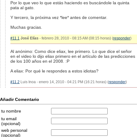
Por lo que veo lo que estás haciendo es buscándole la quinta
pata al gato.
Y tercero, la próxima vez *lee* antes de comentar.
Muchas gracias.
#11.1
José Elías
- febrero 28, 2010 - 08:15 AM (08:15 horas) (
responder
)
Al anónimo: Como dice eliax, lee primero. Lo que dice el señor
en el video lo dijo eliax primero en el artículo de las predicciones
de los 100 años en el 2008. :P
A eliax: Por qué le respondes a estos idiotas?
#11.2
Luis Inoa - enero 14, 2010 - 04:21 PM (16:21 horas) (
responder
)
Añadir Comentario
tu nombre
tu email
(opcional)
web personal
(opcional)