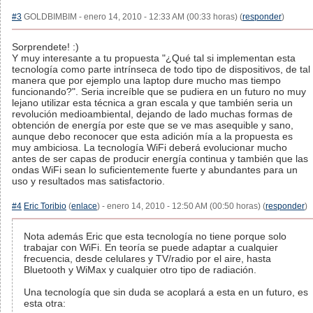
#3
GOLDBIMBIM - enero 14, 2010 - 12:33 AM (00:33 horas) (
responder
)
Sorprendete! :)
Y muy interesante a tu propuesta "¿Qué tal si implementan esta
tecnología como parte intrínseca de todo tipo de dispositivos, de tal
manera que por ejemplo una laptop dure mucho mas tiempo
funcionando?". Seria increíble que se pudiera en un futuro no muy
lejano utilizar esta técnica a gran escala y que también seria un
revolución medioambiental, dejando de lado muchas formas de
obtención de energía por este que se ve mas asequible y sano,
aunque debo reconocer que esta adición mía a la propuesta es
muy ambiciosa. La tecnología WiFi deberá evolucionar mucho
antes de ser capas de producir energía continua y también que las
ondas WiFi sean lo suficientemente fuerte y abundantes para un
uso y resultados mas satisfactorio.
#4
Eric Toribio
(
enlace
) - enero 14, 2010 - 12:50 AM (00:50 horas) (
responder
)
Nota además Eric que esta tecnología no tiene porque solo
trabajar con WiFi. En teoría se puede adaptar a cualquier
frecuencia, desde celulares y TV/radio por el aire, hasta
Bluetooth y WiMax y cualquier otro tipo de radiación.
Una tecnología que sin duda se acoplará a esta en un futuro, es
esta otra: