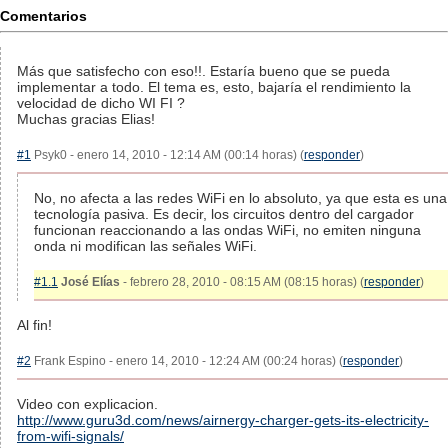
Comentarios
Más que satisfecho con eso!!. Estaría bueno que se pueda
implementar a todo. El tema es, esto, bajaría el rendimiento la
velocidad de dicho WI FI ?
Muchas gracias Elias!
#1
Psyk0 - enero 14, 2010 - 12:14 AM (00:14 horas) (
responder
)
No, no afecta a las redes WiFi en lo absoluto, ya que esta es una
tecnología pasiva. Es decir, los circuitos dentro del cargador
funcionan reaccionando a las ondas WiFi, no emiten ninguna
onda ni modifican las señales WiFi.
#1.1
José Elías
- febrero 28, 2010 - 08:15 AM (08:15 horas) (
responder
)
Al fin!
#2
Frank Espino - enero 14, 2010 - 12:24 AM (00:24 horas) (
responder
)
Video con explicacion.
http://www.guru3d.com/news/airnergy-charger-gets-its-electricity-
from-wifi-signals/