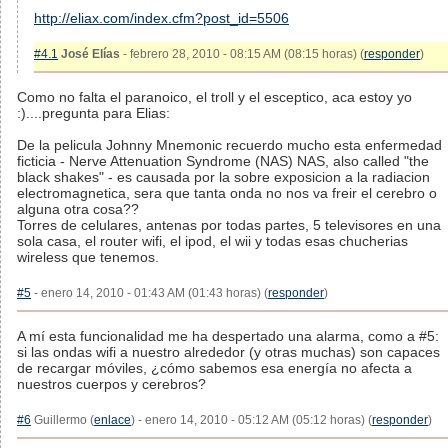
http://eliax.com/index.cfm?post_id=5506
#4.1
José Elías
- febrero 28, 2010 - 08:15 AM (08:15 horas) (
responder
)
Como no falta el paranoico, el troll y el esceptico, aca estoy yo
:)....pregunta para Elias:
De la pelicula Johnny Mnemonic recuerdo mucho esta enfermedad
ficticia - Nerve Attenuation Syndrome (NAS) NAS, also called "the
black shakes" - es causada por la sobre exposicion a la radiacion
electromagnetica, sera que tanta onda no nos va freir el cerebro o
alguna otra cosa??
Torres de celulares, antenas por todas partes, 5 televisores en una
sola casa, el router wifi, el ipod, el wii y todas esas chucherias
wireless que tenemos.
#5
- enero 14, 2010 - 01:43 AM (01:43 horas) (
responder
)
A mí esta funcionalidad me ha despertado una alarma, como a #5:
si las ondas wifi a nuestro alrededor (y otras muchas) son capaces
de recargar móviles, ¿cómo sabemos esa energía no afecta a
nuestros cuerpos y cerebros?
#6
Guillermo (
enlace
) - enero 14, 2010 - 05:12 AM (05:12 horas) (
responder
)