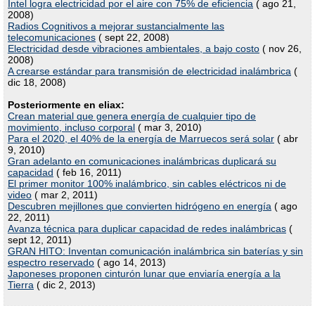
Intel logra electricidad por el aire con 75% de eficiencia
( ago 21,
2008)
Radios Cognitivos a mejorar sustancialmente las
telecomunicaciones
( sept 22, 2008)
Electricidad desde vibraciones ambientales, a bajo costo
( nov 26,
2008)
A crearse estándar para transmisión de electricidad inalámbrica
(
dic 18, 2008)
Posteriormente en eliax:
Crean material que genera energía de cualquier tipo de
movimiento, incluso corporal
( mar 3, 2010)
Para el 2020, el 40% de la energía de Marruecos será solar
( abr
9, 2010)
Gran adelanto en comunicaciones inalámbricas duplicará su
capacidad
( feb 16, 2011)
El primer monitor 100% inalámbrico, sin cables eléctricos ni de
video
( mar 2, 2011)
Descubren mejillones que convierten hidrógeno en energía
( ago
22, 2011)
Avanza técnica para duplicar capacidad de redes inalámbricas
(
sept 12, 2011)
GRAN HITO: Inventan comunicación inalámbrica sin baterías y sin
espectro reservado
( ago 14, 2013)
Japoneses proponen cinturón lunar que enviaría energía a la
Tierra
( dic 2, 2013)