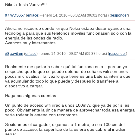
Nikola Tesla Vuelve!!!!
#7
WDS657
(
enlace
) - enero 14, 2010 - 06:02 AM (06:02 horas) (
responder
)
Ahora no recuerdo donde lei que Nokia estaba desarroyando una
tecnologia para que sus teléfonos móviles funcionasen solo con la
energia de las ondas de radio.
Avances muy interesantes.
#8
xavitron
(
enlace
) - enero 14, 2010 - 09:37 AM (09:37 horas) (
responder
)
Realmente me gustaría saber qué tal funciona esto... porque yo
sospecho que lo que se puede obtener de señales wifi son unos
pocos microvatios. Tal vez lo que tiene es una batería interna que
va acumulando todo lo que puede y después lo transfiere al
dispositivo a cargar.
Hagamos algunas cuentas:
Un punto de acceso wifi irradia unos 100mW, que ya de por sí es
poco. Obviamente la única manera de aprovechar toda esa energía
sería rodear la antena con receptores.
Si situamos el cargador, digamos, a 1 metro, o sea 100 cm del
punto de acceso, la superficie de la esfera que cubre al irradiar
sería: