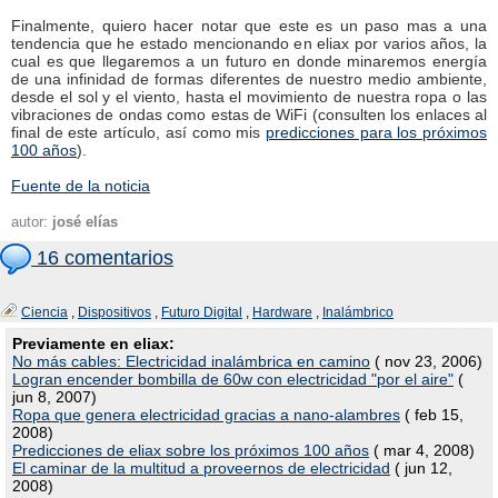
Finalmente, quiero hacer notar que este es un paso mas a una
tendencia que he estado mencionando en eliax por varios años, la
cual es que llegaremos a un futuro en donde minaremos energía
de una infinidad de formas diferentes de nuestro medio ambiente,
desde el sol y el viento, hasta el movimiento de nuestra ropa o las
vibraciones de ondas como estas de WiFi (consulten los enlaces al
final de este artículo, así como mis
predicciones para los próximos
100 años
).
Fuente de la noticia
autor:
josé elías
16 comentarios
Ciencia
,
Dispositivos
,
Futuro Digital
,
Hardware
,
Inalámbrico
Previamente en eliax:
No más cables: Electricidad inalámbrica en camino
( nov 23, 2006)
Logran encender bombilla de 60w con electricidad "por el aire"
(
jun 8, 2007)
Ropa que genera electricidad gracias a nano-alambres
( feb 15,
2008)
Predicciones de eliax sobre los próximos 100 años
( mar 4, 2008)
El caminar de la multitud a proveernos de electricidad
( jun 12,
2008)