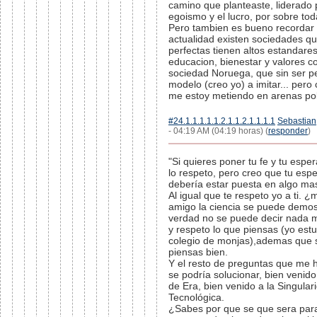
camino que planteaste, liderado 
egoismo y el lucro, por sobre tod
Pero tambien es bueno recordar 
actualidad existen sociedades q
perfectas tienen altos estandare
educacion, bienestar y valores c
sociedad Noruega, que sin ser p
modelo (creo yo) a imitar... pero
me estoy metiendo en arenas poli
#24.1.1.1.1.1.2.1.1.2.1.1.1.1
Sebastian
- 04:19 AM (04:19 horas) (
responder
)
"Si quieres poner tu fe y tu espe
lo respeto, pero creo que tu esp
debería estar puesta en algo mas
Al igual que te respeto yo a ti. 
amigo la ciencia se puede demost
verdad no se puede decir nada 
y respeto lo que piensas (yo est
colegio de monjas),ademas que 
piensas bien.
Y el resto de preguntas que me h
se podría solucionar, bien venid
de Era, bien venido a la Singular
Tecnológica.
¿Sabes por que se que sera par