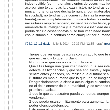
indestructible (con materiales cientos de veces mas fu
acero,y sino te cambias la pieza y listo), no tendras que
nunca, no tendras que ducharte nunca (con materiale
la sucidad), no tendras que comer (utilizaras la energi
fuente),seras completamente inmune a todas las enf
necesitaras respirar oxigeno, no sentiras dolor fisico, 
aumentarte la inteligencia y la memoria e infinidad de
podria decir o cosas todavia ni se han imaginado nadie
eso le sumas que sentiras como cualquier ser humano.
#24.1.1.1.1.1
david
- julio 8, 2014 - 12:35 PM (12:35 horas) (
res
Tienes que ver esas peliculas con un adulto que te 
que es cierto y lo que no David..
No todo eso que ves es cierto, ni lo sera...
Que Elias tenga una gran imaginacion, que sea inte
detecte las twndencias, y que sea entusiasta y sepa
sentimientos y deseos, no implica que el futuro sea 
El futuro es mas humano que lo que uno se imagina
Desgraciadamente la ciencia actual sigue el camino 
no el del bienestar de la humanidad, y los avances
premisas basicas:
1-que lo que se descubra pueda venderse, aunque
venderse...
2-que pueda usarse militarmente para aumentar la
poder ofensivo/defensivo.
Esto pone el panorama muy desalentador, pero es a