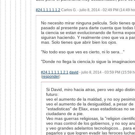
#24.1.1.1.1.1.2
Carlos G. - julio 8, 2014 - 02:49 PM (14:49 ho
No necesito mirar ninguna pelicula. Solo tienes q
pasado al presente para darte cuenta que todas
la ciencia se estan evolucionando de forma expon
siguiran haciendo. Y realmente creo que va a pa
mas. Solo tienes que abrir bien los ojos.
"No todo eso que ves es cierto, ni lo sera..."
"Donde no llega la ciencia,lo sigue la imaginacion
#24.1.1.1.1.1.2.1
david
- julio 8, 2014 - 03:59 PM (15:59 
(
responder
)
Si David, miro hacia atras, pero veo algo distin
futuro:
veo el aumento de la maldad, y no soy pesimis
veo el aumento de la desigualdad, a pesar de 
"estadisticas" de Eliax, esas estadisticas no se
ciudadano de a pie.
Veo mas guerras religiosas, la "religion cientific
veo mas control de los gobiernos, y no soy ana
y veo grandes adelantos tecnologicos... para 
pagarlos y que logren evadir las feroces lucha