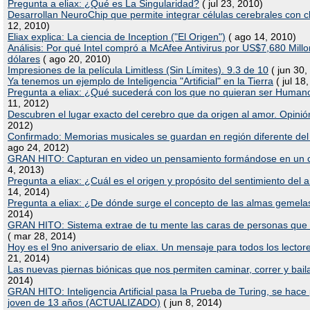
Pregunta a eliax: ¿Qué es La Singularidad?
( jul 23, 2010)
Desarrollan NeuroChip que permite integrar células cerebrales con c
12, 2010)
Eliax explica: La ciencia de Inception ("El Origen")
( ago 14, 2010)
Análisis: Por qué Intel compró a McAfee Antivirus por US$7,680 Mill
dólares
( ago 20, 2010)
Impresiones de la película Limitless (Sin Límites). 9.3 de 10
( jun 30,
Ya tenemos un ejemplo de Inteligencia "Artificial" en la Tierra
( jul 18
Pregunta a eliax: ¿Qué sucederá con los que no quieran ser Human
11, 2012)
Descubren el lugar exacto del cerebro que da origen al amor. Opinió
2012)
Confirmado: Memorias musicales se guardan en región diferente del
ago 24, 2012)
GRAN HITO: Capturan en video un pensamiento formándose en un 
4, 2013)
Pregunta a eliax: ¿Cuál es el origen y propósito del sentimiento del
14, 2014)
Pregunta a eliax: ¿De dónde surge el concepto de las almas gemela
2014)
GRAN HITO: Sistema extrae de tu mente las caras de personas que 
( mar 28, 2014)
Hoy es el 9no aniversario de eliax. Un mensaje para todos los lectore
21, 2014)
Las nuevas piernas biónicas que nos permiten caminar, correr y bail
2014)
GRAN HITO: Inteligencia Artificial pasa la Prueba de Turing, se hace
joven de 13 años (ACTUALIZADO)
( jun 8, 2014)