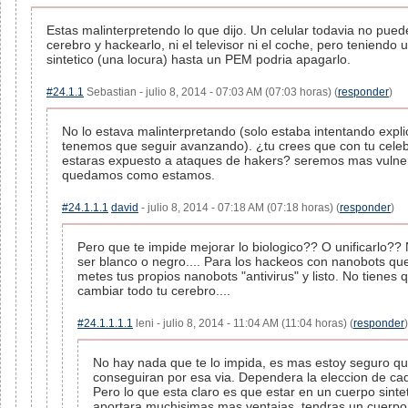
Estas malinterpretendo lo que dijo. Un celular todavia no pued
cerebro y hackearlo, ni el televisor ni el coche, pero teniendo 
sintetico (una locura) hasta un PEM podria apagarlo.
#24.1.1
Sebastian - julio 8, 2014 - 07:03 AM (07:03 horas) (
responder
)
No lo estava malinterpretando (solo estaba intentando expl
tenemos que seguir avanzando). ¿tu crees que con tu celeb
estaras expuesto a ataques de hakers? seremos mas vulner
quedamos como estamos.
#24.1.1.1
david
- julio 8, 2014 - 07:18 AM (07:18 horas) (
responder
)
Pero que te impide mejorar lo biologico?? O unificarlo??
ser blanco o negro.... Para los hackeos con nanobots que 
metes tus propios nanobots "antivirus" y listo. No tienes
cambiar todo tu cerebro....
#24.1.1.1.1
leni - julio 8, 2014 - 11:04 AM (11:04 horas) (
responder
)
No hay nada que te lo impida, es mas estoy seguro qu
conseguiran por esa via. Dependera la eleccion de ca
Pero lo que esta claro es que estar en un cuerpo sintet
aportara muchisimas mas ventajas, tendras un cuerpo