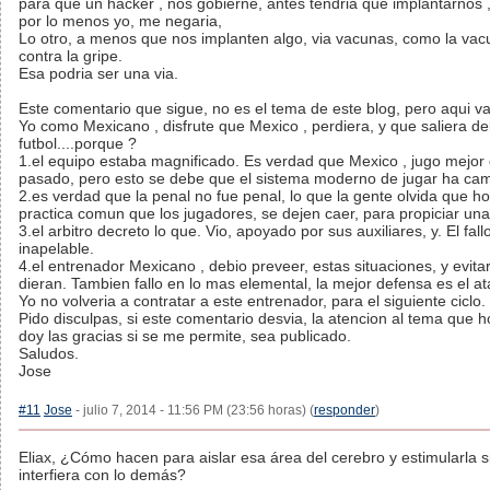
para que un hacker , nos gobierne, antes tendria que implantarnos , 
por lo menos yo, me negaria,
Lo otro, a menos que nos implanten algo, via vacunas, como la vac
contra la gripe.
Esa podria ser una via.
Este comentario que sigue, no es el tema de este blog, pero aqui va
Yo como Mexicano , disfrute que Mexico , perdiera, y que saliera de
futbol....porque ?
1.el equipo estaba magnificado. Es verdad que Mexico , jugo mejor 
pasado, pero esto se debe que el sistema moderno de jugar ha cam
2.es verdad que la penal no fue penal, lo que la gente olvida que ho
practica comun que los jugadores, se dejen caer, para propiciar una
3.el arbitro decreto lo que. Vio, apoyado por sus auxiliares, y. El fall
inapelable.
4.el entrenador Mexicano , debio preveer, estas situaciones, y evita
dieran. Tambien fallo en lo mas elemental, la mejor defensa es el a
Yo no volveria a contratar a este entrenador, para el siguiente ciclo.
Pido disculpas, si este comentario desvia, la atencion al tema que ho
doy las gracias si se me permite, sea publicado.
Saludos.
Jose
#11
Jose
- julio 7, 2014 - 11:56 PM (23:56 horas) (
responder
)
Eliax, ¿Cómo hacen para aislar esa área del cerebro y estimularla s
interfiera con lo demás?