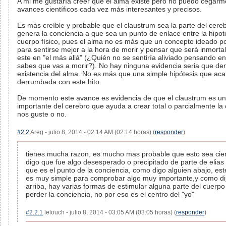
A mi me gustaría creer que el alma existe pero no puedo cegarm
avances científicos cada vez más interesantes y precisos.
Es más creíble y probable que el claustrum sea la parte del cere
genera la conciencia a que sea un punto de enlace entre la hipoté
cuerpo físico, pues el alma no es más que un concepto ideado p
para sentirse mejor a la hora de morir y pensar que será inmorta
este en "el más allá" (¿Quién no se sentiría aliviado pensando 
sabes que vas a morir?). No hay ninguna evidencia seria que de
existencia del alma. No es más que una simple hipótesis que aca
derrumbada con este hito.
De momento este avance es evidencia de que el claustrum es un
importante del cerebro que ayuda a crear total o parcialmente la 
nos guste o no.
#2.2
Areg - julio 8, 2014 - 02:14 AM (02:14 horas) (
responder
)
tienes mucha razon, es mucho mas probable que esto sea cier
digo que fue algo desesperado o precipitado de parte de elias
que es el punto de la conciencia, como digo alguien abajo, es
es muy simple para comprobar algo muy importante,y como dij
arriba, hay varias formas de estimular alguna parte del cuerpo
perder la conciencia, no por eso es el centro del "yo"
#2.2.1
lelouch - julio 8, 2014 - 03:05 AM (03:05 horas) (
responder
)