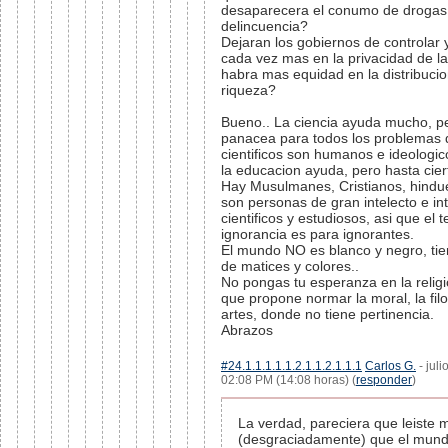
desaparecera el conumo de drogas 
delincuencia?
Dejaran los gobiernos de controlar
cada vez mas en la privacidad de l
habra mas equidad en la distribucio
riqueza?
Bueno.. La ciencia ayuda mucho, pe
panacea para todos los problemas
cientificos son humanos e ideologic
la educacion ayuda, pero hasta cier
Hay Musulmanes, Cristianos, hindue
son personas de gran intelecto e int
cientificos y estudiosos, asi que el 
ignorancia es para ignorantes.
El mundo NO es blanco y negro, tie
de matices y colores..
No pongas tu esperanza en la religio
que propone normar la moral, la filo
artes, donde no tiene pertinencia.
Abrazos
#24.1.1.1.1.1.2.1.1.2.1.1.1
Carlos G.
- juli
02:08 PM (14:08 horas) (
responder
)
La verdad, pareciera que leiste 
(desgraciadamente) que el mund