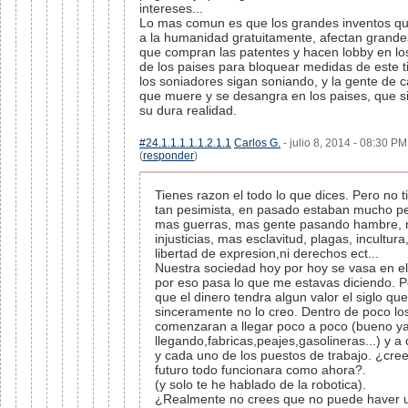
intereses...
Lo mas comun es que los grandes inventos qu
a la humanidad gratuitamente, afectan grandes
que compran las patentes y hacen lobby en l
de los paises para bloquear medidas de este ti
los soniadores sigan soniando, y la gente de 
que muere y se desangra en los paises, que s
su dura realidad.
#24.1.1.1.1.1.2.1.1
Carlos G.
- julio 8, 2014 - 08:30 PM
(
responder
)
Tienes razon el todo lo que dices. Pero no 
tan pesimista, en pasado estaban mucho pe
mas guerras, mas gente pasando hambre,
injusticias, mas esclavitud, plagas, incultura
libertad de expresion,ni derechos ect...
Nuestra sociedad hoy por hoy se vasa en el
por eso pasa lo que me estavas diciendo. 
que el dinero tendra algun valor el siglo qu
sinceramente no lo creo. Dentro de poco lo
comenzaran a llegar poco a poco (bueno y
llegando,fabricas,peajes,gasolineras...) y a
y cada uno de los puestos de trabajo. ¿cree
futuro todo funcionara como ahora?.
(y solo te he hablado de la robotica).
¿Realmente no crees que no puede haver u