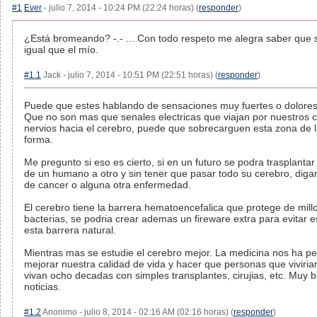
#1
Ever
- julio 7, 2014 - 10:24 PM (22:24 horas) (
responder
)
¿Está bromeando? -.- ... Con todo respeto me alegra saber que s
igual que el mío.
#1.1
Jack - julio 7, 2014 - 10:51 PM (22:51 horas) (
responder
)
Puede que estes hablando de sensaciones muy fuertes o dolores 
Que no son mas que senales electricas que viajan por nuestros c
nervios hacia el cerebro, puede que sobrecarguen esta zona de 
forma.
Me pregunto si eso es cierto, si en un futuro se podra trasplantar
de un humano a otro y sin tener que pasar todo su cerebro, dig
de cancer o alguna otra enfermedad.
El cerebro tiene la barrera hematoencefalica que protege de mill
bacterias, se podria crear ademas un fireware extra para evitar e
esta barrera natural.
Mientras mas se estudie el cerebro mejor. La medicina nos ha pe
mejorar nuestra calidad de vida y hacer que personas que viviri
vivan ocho decadas con simples transplantes, cirujias, etc. Muy 
noticias.
#1.2
Anonimo - julio 8, 2014 - 02:16 AM (02:16 horas) (
responder
)