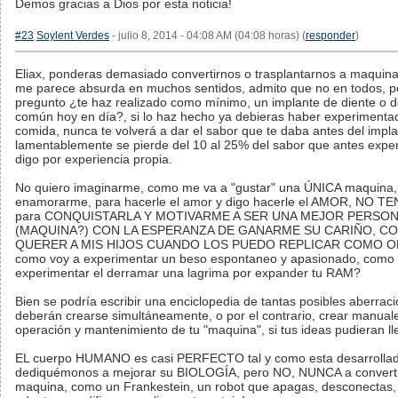
Demos gracias a Dios por esta noticia!
#23
Soylent Verdes
- julio 8, 2014 - 04:08 AM (04:08 horas) (
responder
)
Eliax, ponderas demasiado convertirnos o trasplantarnos a maquina
me parece absurda en muchos sentidos, admito que no en todos, 
pregunto ¿te haz realizado como mínimo, un implante de diente o d
común hoy en día?, si lo haz hecho ya debieras haber experimenta
comida, nunca te volverá a dar el sabor que te daba antes del impla
lamentablemente se pierde del 10 al 25% del sabor que antes expe
digo por experiencia propia.
No quiero imaginarme, como me va a "gustar" una ÚNICA maquina,
enamorarme, para hacerle el amor y digo hacerle el AMOR, NO T
para CONQUISTARLA Y MOTIVARME A SER UNA MEJOR PERSO
(MAQUINA?) CON LA ESPERANZA DE GANARME SU CARIÑO, C
QUERER A MIS HIJOS CUANDO LOS PUEDO REPLICAR COMO O
como voy a experimentar un beso espontaneo y apasionado, como 
experimentar el derramar una lagrima por expander tu RAM?
Bien se podría escribir una enciclopedia de tantas posibles aberrac
deberán crearse simultáneamente, o por el contrario, crear manual
operación y mantenimiento de tu "maquina", si tus ideas pudieran ll
EL cuerpo HUMANO es casi PERFECTO tal y como esta desarrollad
dediquémonos a mejorar su BIOLOGÍA, pero NO, NUNCA a converti
maquina, como un Frankestein, un robot que apagas, desconectas, t