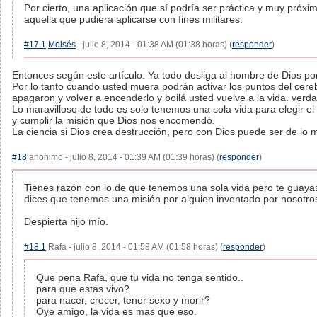
Por cierto, una aplicación que sí podría ser práctica y muy próxi
aquella que pudiera aplicarse con fines militares.
#17.1
Moisés
- julio 8, 2014 - 01:38 AM (01:38 horas) (
responder
)
Entonces según este artículo. Ya todo desliga al hombre de Dios por
Por lo tanto cuando usted muera podrán activar los puntos del cere
apagaron y volver a encenderlo y boilá usted vuelve a la vida. verd
Lo maravilloso de todo es solo tenemos una sola vida para elegir e
y cumplir la misión que Dios nos encomendó.
La ciencia si Dios crea destrucción, pero con Dios puede ser de lo m
#18
anonimo - julio 8, 2014 - 01:39 AM (01:39 horas) (
responder
)
Tienes razón con lo de que tenemos una sola vida pero te guay
dices que tenemos una misión por alguien inventado por nosotr
Despierta hijo mío.
#18.1
Rafa - julio 8, 2014 - 01:58 AM (01:58 horas) (
responder
)
Que pena Rafa, que tu vida no tenga sentido..
para que estas vivo?
para nacer, crecer, tener sexo y morir?
Oye amigo, la vida es mas que eso.