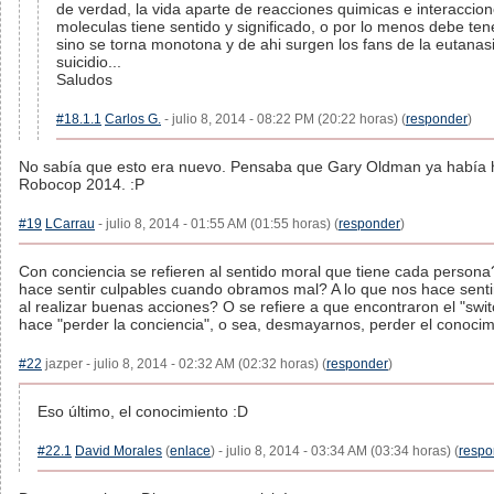
de verdad, la vida aparte de reacciones quimicas e interaccio
moleculas tiene sentido y significado, o por lo menos debe tene
sino se torna monotona y de ahi surgen los fans de la eutanasi
suicidio...
Saludos
#18.1.1
Carlos G.
- julio 8, 2014 - 08:22 PM (20:22 horas) (
responder
)
No sabía que esto era nuevo. Pensaba que Gary Oldman ya había 
Robocop 2014. :P
#19
LCarrau
- julio 8, 2014 - 01:55 AM (01:55 horas) (
responder
)
Con conciencia se refieren al sentido moral que tiene cada persona
hace sentir culpables cuando obramos mal? A lo que nos hace sentir
al realizar buenas acciones? O se refiere a que encontraron el "swi
hace "perder la conciencia", o sea, desmayarnos, perder el conoci
#22
jazper - julio 8, 2014 - 02:32 AM (02:32 horas) (
responder
)
Eso último, el conocimiento :D
#22.1
David Morales
(
enlace
) - julio 8, 2014 - 03:34 AM (03:34 horas) (
respo