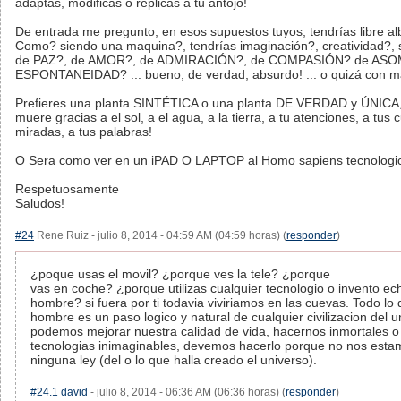
adaptas, modificas o replicas a tu antojo!
De entrada me pregunto, en esos supuestos tuyos, tendrías libre al
Como? siendo una maquina?, tendrías imaginación?, creatividad?,
de PAZ?, de AMOR?, de ADMIRACIÓN?, de COMPASIÓN? de ASO
ESPONTANEIDAD? ... bueno, de verdad, absurdo! ... o quizá con ma
Prefieres una planta SINTÉTICA o una planta DE VERDAD y ÚNICA, 
muere gracias a el sol, a el agua, a la tierra, a tu atenciones, a tus 
miradas, a tus palabras!
O Sera como ver en un iPAD O LAPTOP al Homo sapiens tecnologi
Respetuosamente
Saludos!
#24
Rene Ruiz - julio 8, 2014 - 04:59 AM (04:59 horas) (
responder
)
¿poque usas el movil? ¿porque ves la tele? ¿porque
vas en coche? ¿porque utilizas cualquier tecnologio o invento ec
hombre? si fuera por ti todavia viviriamos en las cuevas. Todo lo 
hombre es un paso logico y natural de cualquier civilizacion del un
podemos mejorar nuestra calidad de vida, hacernos inmortales o 
tecnologias inimaginables, devemos hacerlo porque no nos esta
ninguna ley (del o lo que halla creado el universo).
#24.1
david
- julio 8, 2014 - 06:36 AM (06:36 horas) (
responder
)