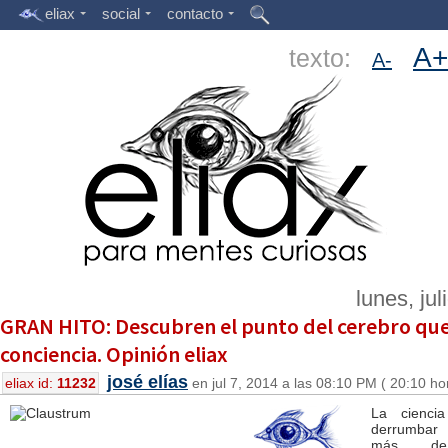
eliax
social
contacto
A+
texto:
A-
lunes, jul
GRAN HITO: Descubren el punto del cerebro que 
conciencia. Opinión eliax
josé elías
eliax id:
11232
en jul 7, 2014 a las 08:10 PM ( 20:10 ho
La cienci
derrumbar
más de