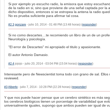
Si por ejemplo yo escucho radio, la emisora que estoy escuchan
de la radio en si, sino que proviene de una señal captada por la 
dicho dispositivo, entonces si se estropea la antena la radio que
No es prueba suficiente para afirmar tal cosa.
#2.3
gonzare
- julio 10, 2014 - 01:48 PM (13:48 horas) (
responder
)
Si no como descartes....te recomiendo un libro de un de un profe
Neurología y psicología.
"El error de Descartes" mi apropiado el titulo y apasionante.
El autor Antonio Damasio.
#2.4
jojojo - julio 20, 2014 - 03:04 PM (15:04 horas) (
responder
)
Interesante pero de Newscientist toma todo con grano de sal. Ellos
reviewed.
#3
Alberto
- julio 7, 2014 - 10:28 PM (22:28 horas) (
responder
)
Y que nos puede hacer pensar que un cerebro sintético es más seg
los cerebros biológicos tienen un porcentaje de variabilidad que evi
universalmente iguales, supongo que ambos pueden ser igual de vu