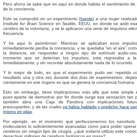
Pero ahora se sabe que es aquí en donde habita el sentimiento de 
de la conciencia.
Esto se comprobó en un experimento (
fuente
) a una mujer realiza
Institute for Brain Science
en Seattle, EEUU, en donde se aisló esa
cerebro de la voluntaria, y se le aplicaron una serie de impulsos eléct
frecuencia.
Y he aquí lo asombroso: Mientras se aplicaban esos impulso
inmediatamente
perdía la conciencia, y se quedaba "en el aire" com
la distancia, sin responder a ningún tipo de estímulo audio-vis
momento que se detenían los impulsos, esta regresaba a la
inmediatamente, y sin recordar absolutamente nada de lo ocurrido.
Y lo mejor de todo, es que el experimento pudo ser repetido 
resultado una y otra vez durante dos días de experimentos, dejan
ciertamente en ese órgano es que se genera la conciencia humana.
Esto sin embargo, tiene implicaciones más allá que este simple 
pues aparte de demostrar por fin donde surge esa sensación tan pe
también abre una Caja de Pandora con implicaciones futur
preocupantes, y de las cuales
ya había hablado y predicho hace var
mismo en eliax
.
Por ejemplo, en el momento que perfeccionemos los nanobots
moleculares lo suficientemente avanzadas como para poder operar
cerebros sin ningún tipo de cirugía, ¿qué evitaría utilizar este cono
desactivar millones de cerebros biológicos en masa?