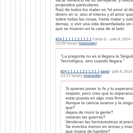
sacar beneficio de su semejante, y utiliza
propositos particulares.
Raiz de todos los males es *el amor al di
dinero en si, sino el interes y el amor q
sobre todas las cosas, hasta matar y sub
demas, o vivir una vida desenfadada sin 
que se mueren en la casa de al lado.
#24.1.1.1.1.1.2.1.1.2.1
Carlos G. - julio 9, 2014 
(10:50 horas) (
responder
)
"La pregunta no es si llegara la Singul
Tecnológica, sino cuando llegara."
#24.1.1.1.1.1.2.1.1.2.1.1
david
- julio 9, 2014
(11:57 horas) (
responder
)
Si quieres poner tu fe y tu esperanz
respeto, pero creo que tu esperanz
estar puesta en algo mas firme.
Aunque la ciencia avance y la singul
que?
dejara de morir la gente?
cesaran las guerras?
Venderan las farmaceuticas al preci
Se invertira menos en armas y mas 
que muere de hambre?