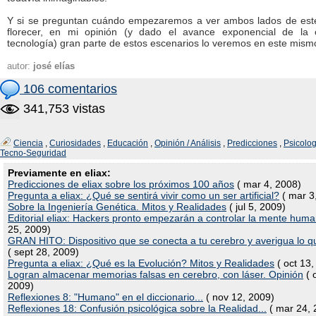
Y si se preguntan cuándo empezaremos a ver ambos lados de es
florecer, en mi opinión (y dado el avance exponencial de la 
tecnología) gran parte de estos escenarios lo veremos en este mismo 
autor:
josé elías
106 comentarios
341,753 vistas
Ciencia
,
Curiosidades
,
Educación
,
Opinión / Análisis
,
Predicciones
,
Psicolog
Tecno-Seguridad
Previamente en eliax:
Predicciones de eliax sobre los próximos 100 años
( mar 4, 2008)
Pregunta a eliax: ¿Qué se sentirá vivir como un ser artificial?
( mar 3
Sobre la Ingeniería Genética. Mitos y Realidades
( jul 5, 2009)
Editorial eliax: Hackers pronto empezarán a controlar la mente hum
25, 2009)
GRAN HITO: Dispositivo que se conecta a tu cerebro y averigua lo q
( sept 28, 2009)
Pregunta a eliax: ¿Qué es la Evolución? Mitos y Realidades
( oct 13,
Logran almacenar memorias falsas en cerebro, con láser. Opinión
( 
2009)
Reflexiones 8: "Humano" en el diccionario...
( nov 12, 2009)
Reflexiones 18: Confusión psicológica sobre la Realidad...
( mar 24, 