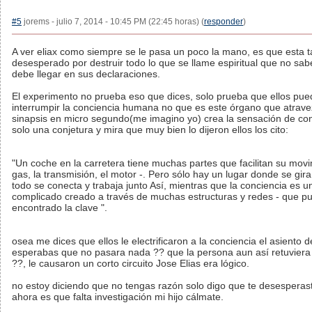
#5
jorems - julio 7, 2014 - 10:45 PM (22:45 horas) (
responder
)
A ver eliax como siempre se le pasa un poco la mano, es que esta t
desesperado por destruir todo lo que se llame espiritual que no sa
debe llegar en sus declaraciones.
El experimento no prueba eso que dices, solo prueba que ellos pu
interrumpir la conciencia humana no que es este órgano que atrave
sinapsis en micro segundo(me imagino yo) crea la sensación de con
solo una conjetura y mira que muy bien lo dijeron ellos los cito:
"Un coche en la carretera tiene muchas partes que facilitan su movi
gas, la transmisión, el motor -. Pero sólo hay un lugar donde se gira 
todo se conecta y trabaja junto Así, mientras que la conciencia es 
complicado creado a través de muchas estructuras y redes - que p
encontrado la clave ".
osea me dices que ellos le electrificaron a la conciencia el asiento 
esperabas que no pasara nada ?? que la persona aun así retuviera 
??, le causaron un corto circuito Jose Elias era lógico.
no estoy diciendo que no tengas razón solo digo que te desesperast
ahora es que falta investigación mi hijo cálmate.