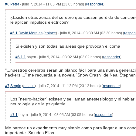
#6
Peter
- julio 7, 2014 - 11:05 PM (23:05 horas) (
responder
)
¿Existen otras zonas del cerebro que causen pérdida de concien
le aplican impulsos eléctricos?
#6.1
David Morales
(
enlace
) - julio 8, 2014 - 03:30 AM (03:30 horas) (
respon
Si existen y son todas las areas que provocan el coma
#6.1.1
bayrn - julio 9, 2014 - 03:02 AM (03:02 horas) (
responder
)
"...nuestros cerebros serán un blanco fácil para una nueva generac
hackers,..." me recuerda a la novela "Snow Crash" de Neal Stephe
#7
Sergio
(
enlace
) - julio 7, 2014 - 11:12 PM (23:12 horas) (
responder
)
Los "neuro-hacker" existen y se llaman anestesiologo y ni hablar 
neurologia y de la psiquiatria.
#7.1
bayrn - julio 9, 2014 - 03:05 AM (03:05 horas) (
responder
)
Me parece un experimento muy simple como para llegar a una conc
importante. Saludos Elias