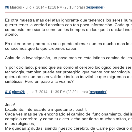
#8
Marcos - julio 7, 2014 - 11:18 PM (23:18 horas) (
responder
)
Es otra muestra mas del afan ignorante que tenemos los seres hu
querer tener la verdad absoluta con tan poca información. Cada que
como esto, me siento como en los tiempos en los que la unidad indiv
átomo.
En mi enorme ignorancia solo puedo afirmar que es mucho mas lo 
conocemos que lo que creemos saber.
Aplaudo la investigación, un paso mas en este infinito camino del c
Y por otro lado, pienso que asi como el cerebro biologico puede se
tecnologia, tambien puede ser protegido igualmente por tecnologia.
quiera decir que no sea valido e incluso inevitable que migremos a
sintéticos. Pero un paso a la vez no?
#10
giova2k
- julio 7, 2014 - 11:39 PM (23:39 horas) (
responder
)
Jose!
Excelente, interesante e inquietante , post !,
Cada ves mas se va encontrado el camino del funcionamiento, del i
complejo cerebro, y como tu dices..echa por tierra muchos mitos, en
mitos religiosos,
Me quedan 2 dudas, siendo nuestro cerebro, de Carne por decirlo 