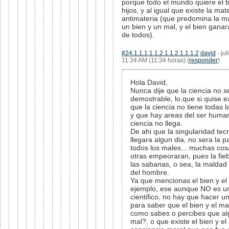
porque todo el mundo quiere el 
hijos, y al igual que existe la mate
antimateria (que predomina la ma
un bien y un mal, y el bien ganar
de todos).
#24.1.1.1.1.1.2.1.1.2.1.1.1.2
david
- jul
11:34 AM (11:34 horas) (
responder
)
Hola David,
Nunca dije que la ciencia no s
demostrable, lo.que si quise e
que la ciencia no tiene todas 
y que hay areas del ser huma
ciencia no llega.
De ahi que la singularidad tecn
llegara algun dia, no sera la 
todos los males... muchas cos
otras empeoraran, pues la fie
las sabanas, o sea, la maldad
del hombre.
Ya que mencionas el bien y el
ejemplo, ese aunque NO es u
cientifico, no hay que hacer 
para saber que el bien y el mal
como sabes o percibes que al
mal?, o que existe el bien y el