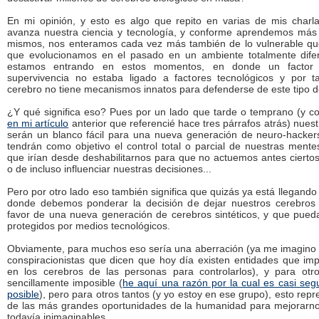
En mi opinión, y esto es algo que repito en varias de mis charl
avanza nuestra ciencia y tecnología, y conforme aprendemos más
mismos, nos enteramos cada vez más también de lo vulnerable q
que evolucionamos en el pasado en un ambiente totalmente dife
estamos entrando en estos momentos, en donde un factor 
supervivencia no estaba ligado a factores tecnológicos y por t
cerebro no tiene mecanismos innatos para defenderse de este tipo d
¿Y qué significa eso? Pues por un lado que tarde o temprano (y c
en mi artículo
anterior que referencié hace tres párrafos atrás) nues
serán un blanco fácil para una nueva generación de neuro-hackers
tendrán como objetivo el control total o parcial de nuestras mente
que irían desde deshabilitarnos para que no actuemos antes ciertos
o de incluso influenciar nuestras decisiones...
Pero por otro lado eso también significa que quizás ya está llegando
donde debemos ponderar la decisión de dejar nuestros cerebros 
favor de una nueva generación de cerebros sintéticos, y que pued
protegidos por medios tecnológicos.
Obviamente, para muchos eso sería una aberración (ya me imagino l
conspiracionistas que dicen que hoy día existen entidades que imp
en los cerebros de las personas para controlarlos), y para otr
sencillamente imposible (
he aquí una razón por la cual es casi seg
posible
), pero para otros tantos (y yo estoy en ese grupo), esto rep
de las más grandes oportunidades de la humanidad para mejorarn
todavía inimaginables.