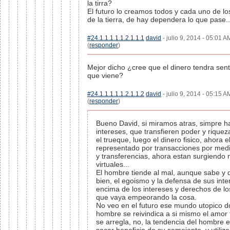
la tirra?
El futuro lo creamos todos y cada uno de lo
de la tierra, de hay dependera lo que pase..
#24.1.1.1.1.1.2.1.1.1
david
- julio 9, 2014 - 05:01 A
(
responder
)
Mejor dicho ¿cree que el dinero tendra senti
que viene?
#24.1.1.1.1.1.2.1.1.2
david
- julio 9, 2014 - 05:15 A
(
responder
)
Bueno David, si miramos atras, simpre h
intereses, que transfieren poder y riquez
el trueque, luego el dinero fisico, ahora el
representado por transacciones por medi
y transferencias, ahora estan surgiend
virtuales...
El hombre tiende al mal, aunque sabe y
bien, el egoismo y la defensa de sus inte
encima de los intereses y derechos de l
que vaya empeorando la cosa.
No veo en el futuro ese mundo utopico d
hombre se reivindica a si mismo el amor 
se arregla, no, la tendencia del hombre e