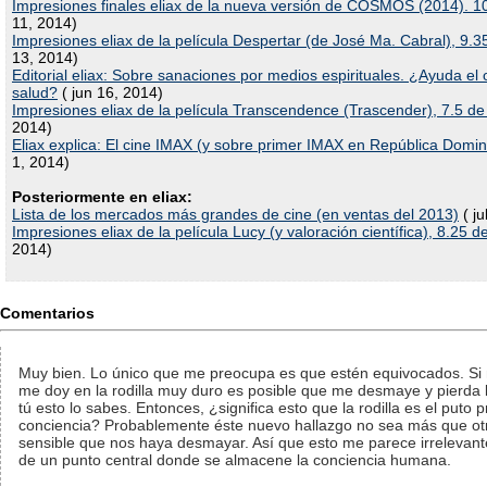
Impresiones finales eliax de la nueva versión de COSMOS (2014). 1
11, 2014)
Impresiones eliax de la película Despertar (de José Ma. Cabral), 9.3
13, 2014)
Editorial eliax: Sobre sanaciones por medios espirituales. ¿Ayuda el o
salud?
( jun 16, 2014)
Impresiones eliax de la película Transcendence (Trascender), 7.5 de
2014)
Eliax explica: El cine IMAX (y sobre primer IMAX en República Domin
1, 2014)
Posteriormente en eliax:
Lista de los mercados más grandes de cine (en ventas del 2013)
( ju
Impresiones eliax de la película Lucy (y valoración científica), 8.25 d
2014)
Comentarios
Muy bien. Lo único que me preocupa es que estén equivocados. Si
me doy en la rodilla muy duro es posible que me desmaye y pierda l
tú esto lo sabes. Entonces, ¿significa esto que la rodilla es el puto p
conciencia? Probablemente éste nuevo hallazgo no sea más que ot
sensible que nos haya desmayar. Así que esto me parece irrelevante
de un punto central donde se almacene la conciencia humana.