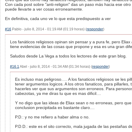
Con cada post sobre "anti-religion" das un paso más hacia ese otro
puede llevarte a ver cosas erroneamente.
En definitiva, cada uno ve lo que esta predispuesto a ver
#16
Pablo - julio 8, 2014 - 01:19 AM (01:19 horas) (
responder
)
Los fanáticos religiosos opinan sin pensar y a pura fe, pero Eliax
tiene evidencias de las cosas que propone y esa es una gran dife
Saludos desde La Vega a todos los lectores de este gran blog.
#16.1
Abel - julio 8, 2014 - 01:34 AM (01:34 horas) (
responder
)
Es incluso mas peligroso..... A los fanaticos religiosos se les pil
tener argumentos logicos. A los otros fanaticos, para pillarles, 
hacerles ver que sus argumentos son erroneos. Para personos
cabezotas, ya me diras tu que es mas dificil....
Y no digo que las ideas de Eliax sean o no erroneas, pero qu
conclusion precipitada es bastante claro....
P.D.: y no me refiero a haber alma o no.
P.D.D.: este es el sito correcto, mala jugada de las pestañas 