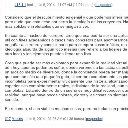
#16.1.1
leni - julio 8, 2014 - 11:07 AM (11:07 horas) (
responder
)
Considero que el descubrimiento es genial y que podemos inferir 
pero dudo que esto eche por tierra la ideología de los creyentes. H
más sólidas e irrefutables que se niegan a ver.
En cuanto al hackeo del cerebro, creo que esa podría ser una aplicac
útil con fines académicos o casos muy concretos para asombrarnos.
engañar al cerebro y condicionarlo para comprar cosas inútiles, o a
ideología absurda de algún loco mesías (me refiero a los líderes de 
otro loco) y los ejemplos pueden llenar una lista.
Creo que puede ser más explotado para expandir la realidad virtual
aún hoy, apenas podemos soñar, donde veremos a las actuales pel
un arcaico medio de diversión, donde la conciencia pueda ser mani
que con tan sólo una pequeña guía, el cerebro complemente las pi
incompletas para experimentar vívidamente una historia, alcanzand
experiencias completamente reales, indistintas de la realidad, aún s
completas. Estando dentro de un sueño es muy difícil reconocer que
realidad, aunque haya pocos colores, olores y las cosas no siempr
sentido.
En resumen, sí son viables muchas cosas, pero no todas son prácti
#17
Moisés
- julio 8, 2014 - 01:36 AM (01:36 horas) (
responder
)