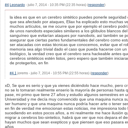
#4
Leonardo
- julio 7, 2014 - 10:35 PM (22:35 horas) (
responder
)
la idea es que en un cerebro sintético puedes ponerle seguridad 
que sea afectado por ataques, Eliax ha explicado esto muchas v
muchos artículos, se me ocurre que por ejemplo el cerebro podría
de unos nanobots especiales similares a los glóbulos blancos del
sanguíneo que evitarían ataques por nanobots, así también se p
asegurar que ciertas partes fundamentales del cerebro como es
ser atacadas con estas técnicas que conocemos, evitar que el r
memoria sea algo trivial dado el caso que pueda hacerse con un
biológico, la verdad creo que el cerebro sera hackeable antes qu
cerebros sintéticos estén listos, pero espero que también iniciara
de protegerlos, en fin
#4.1
jorems - julio 7, 2014 - 10:55 PM (22:55 horas) (
responder
)
xD, Se que es serio y que ya vienes diciéndolo hace mucho, pero c
no se lo tomaran realmente enserio la mayoría de personas hasta 
pase, mi primo que tiene 27 años y estudio algunos semestres en 
Universidad y me decía muy convencido que una maquina nunca su
ser humano y que una maquina nunca podría hacer arte o tener sent
en fin de verdad me emocionan estas noticias, me impresiona todo 
sucediendo en estos pocos años, a mi realmente me hace ilusión 
migrar a cerebros bio-sintetico, habrá que ver que nos depara el d
hayan muchos que sean exepticos y que piensen que eso pasara en
años