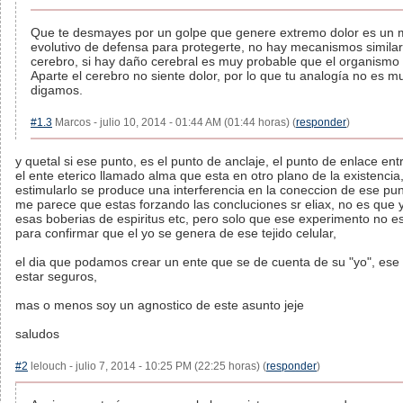
Que te desmayes por un golpe que genere extremo dolor es un
evolutivo de defensa para protegerte, no hay mecanismos similar
cerebro, si hay daño cerebral es muy probable que el organismo 
Aparte el cerebro no siente dolor, por lo que tu analogía no es 
digamos.
#1.3
Marcos - julio 10, 2014 - 01:44 AM (01:44 horas) (
responder
)
y quetal si ese punto, es el punto de anclaje, el punto de enlace ent
el ente eterico llamado alma que esta en otro plano de la existencia,
estimularlo se produce una interferencia en la coneccion de ese pun
me parece que estas forzando las concluciones sr eliax, no es que 
esas boberias de espiritus etc, pero solo que ese experimento no e
para confirmar que el yo se genera de ese tejido celular,
el dia que podamos crear un ente que se de cuenta de su "yo", es
estar seguros,
mas o menos soy un agnostico de este asunto jeje
saludos
#2
lelouch - julio 7, 2014 - 10:25 PM (22:25 horas) (
responder
)