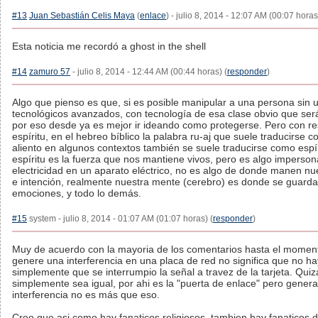
#13
Juan Sebastián Celis Maya
(
enlace
) - julio 8, 2014 - 12:07 AM (00:07 horas
Esta noticia me recordó a ghost in the shell
#14
zamuro 57
- julio 8, 2014 - 12:44 AM (00:44 horas) (
responder
)
Algo que pienso es que, si es posible manipular a una persona sin u
tecnológicos avanzados, con tecnología de esa clase obvio que será
por eso desde ya es mejor ir ideando como protegerse. Pero con re
espíritu, en el hebreo bíblico la palabra ru-aj que suele traducirse 
aliento en algunos contextos también se suele traducirse como espír
espíritu es la fuerza que nos mantiene vivos, pero es algo imperson
electricidad en un aparato eléctrico, no es algo de donde manen nu
e intención, realmente nuestra mente (cerebro) es donde se guard
emociones, y todo lo demás.
#15
system - julio 8, 2014 - 01:07 AM (01:07 horas) (
responder
)
Muy de acuerdo con la mayoria de los comentarios hasta el momen
genere una interferencia en una placa de red no significa que no ha
simplemente que se interrumpio la señal a travez de la tarjeta. Quiz
simplemente sea igual, por ahi es la "puerta de enlace" pero gener
interferencia no es más que eso.
Creo que asi como hay fanaticos religiosos, tambien hay fanaticos d