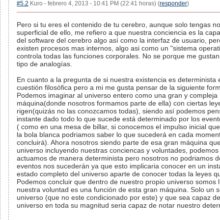
#5.2
Kuro - febrero 4, 2013 - 10:41 PM (22:41 horas) (
responder
)
Pero si tu eres el contenido de tu cerebro, aunque solo tengas n
superficial de ello, me refiero a que nuestra conciencia es la ca
del software del cerebro algo así como la interfaz de usuario, pe
existen procesos mas internos, algo asi como un "sistema operat
controla todas las funciones corporales. No se porque me gustan
tipo de analogías.
En cuanto a la pregunta de si nuestra existencia es determinista
cuestión filosófica pero a mi me gusta pensar de la siguiente for
Podemos imaginar al universo entero como una gran y compleja
máquina(donde nosotros formamos parte de ella) con ciertas leye
rigen(quizás no las conozcamos todas), siendo así podemos pen
instante dado todo lo que sucede está determinado por los event
( como en una mesa de billar, si conocemos el impulso inicial qu
la bola blanca podriamos saber lo que sucederá en cada momen
concluirá). Ahora nosotros siendo parte de esa gran máquina que
universo incluyendo nuestras conciencas y voluntades, podemos
actuamos de manera determinista pero nosotros no podriamos d
eventos nos sucederán ya que esto implicaria conocer en un inst
estado completo del universo aparte de conocer todas la leyes qu
Podemos concluir que dentro de nuestro propio universo somos l
nuestra voluntad es una función de esta gran máquina. Solo un s
universo (que no este condicionado por este) y que sea capaz de
universo en toda su magnitud seria capaz de notar nuestro dete