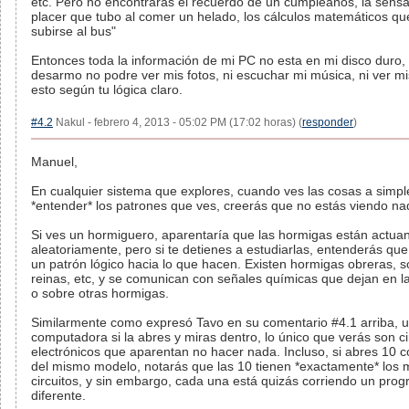
etc. Pero no encontraras el recuerdo de un cumpleaños, la sens
placer que tubo al comer un helado, los cálculos matemáticos que
subirse al bus"
Entonces toda la información de mi PC no esta en mi disco duro, 
desarmo no podre ver mis fotos, ni escuchar mi música, ni ver mis
esto según tu lógica claro.
#4.2
Nakul - febrero 4, 2013 - 05:02 PM (17:02 horas) (
responder
)
Manuel,
En cualquier sistema que explores, cuando ves las cosas a simple
*entender* los patrones que ves, creerás que no estás viendo na
Si ves un hormiguero, aparentaría que las hormigas están actua
aleatoriamente, pero si te detienes a estudiarlas, entenderás que
un patrón lógico hacia lo que hacen. Existen hormigas obreras, s
reinas, etc, y se comunican con señales químicas que dejan en la
o sobre otras hormigas.
Similarmente como expresó Tavo en su comentario #4.1 arriba, 
computadora si la abres y miras dentro, lo único que verás son ci
electrónicos que aparentan no hacer nada. Incluso, si abres 10
del mismo modelo, notarás que las 10 tienen *exactamente* los
circuitos, y sin embargo, cada una está quizás corriendo un pro
diferente.