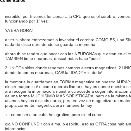
Comentarios
increible, por fi vemos funcionar a la CPU que es el cerebro, vemos 
funcionando por 1º vez
YA ERA HORA!
a ver si ahora empezamos a investiar el cerebro COMO ES, una S
nada de disco duro donde se guarda la memoria
ahora tb se tendra que hacer con las NEURONAs que estan en el c
TAMBIEN tiene neuronas, descubrietas hace "poco"
2 UNICOs sitios donde tenemos campos electro magneticos, 2 UNIC
donde tenemos neuronas, CASUaLIDAD? = lo dudo!
la memoria la guardamos en FORMA magnetica en nuestro AURA/
electromagentico/ o como querais llamarlo hay es donde nuestro c
ara recoger la informacion, nuestra cu accede a coger informacion
de una forma MUCHISIMO MAS SOFISTICADA, pero de la misma f
usamos hoy los discods duros, pero en vez de magnetizar un materi
propia corriente magentica ara mantenerla hay
+ - como seria un cubo holografico, pero sin el cubo
ojo NO CONFUNDIr con alma, o espiritu, eso es OTRA cosa habla
informacion