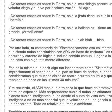
- De tantas especies sobre la Tierra, solo el murciélago parece u
volador ciego y que ve por ecolocalización. ¡Milagro!
- De tantas especies sobre la Tierra, solo la jirafa tiene un cuello 
¡Increíble!
- De tantas especies sobre la Tierra, solo la ballena azul tiene u
grande. ¡Arrodíllense!
- De tantas especies sobre la Tierra, solo... blah blah.... blah.
Por otro lado, tu comentario de "Sistemáticamente eso es impre
aun siendo todas constituidas con ADN en base de carbono." es 
absurdo y carente de lógica o incluso sentido común. Llegas a la
una cosa con algo totalmente diferente.
Eso es lo mismo que decir algo tan incoherente como "Sistemát
impresionante el hecho de que el pan se hace de harina, cuando
consideramos que muchas obras de teatro ocurren en Italia y qu
rebajado de peso en los últimos 30 minutos".
Y te recuerdo, el ADN más que otra cosa lo que hace es promove
entre las especies. Más sorprendente fuera si todas las criaturas
planeta fueran inteligentes, pues desde el punto de vista evolutiv
inteligencia no es más especial que la velocidad de una gacela o 
un rinoceronte. Todo es relativo a tu medio ambiente.
También te recuerdo que en nuestros antepasados ya han existid