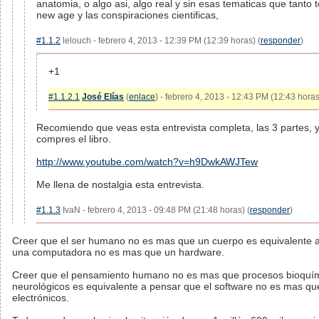
anatomia, o algo asi, algo real y sin esas tematicas que tanto t
new age y las conspiraciones cientificas,
#1.1.2
lelouch - febrero 4, 2013 - 12:39 PM (12:39 horas) (
responder
)
+1
#1.1.2.1
José Elías
(
enlace
) - febrero 4, 2013 - 12:43 PM (12:43 horas
Recomiendo que veas esta entrevista completa, las 3 partes, 
compres el libro.
http://www.youtube.com/watch?v=h9DwkAWJTew
Me llena de nostalgia esta entrevista.
#1.1.3
IvaN - febrero 4, 2013 - 09:48 PM (21:48 horas) (
responder
)
Creer que el ser humano no es mas que un cuerpo es equivalente a
una computadora no es mas que un hardware.
Creer que el pensamiento humano no es mas que procesos bioquí
neurológicos es equivalente a pensar que el software no es mas q
electrónicos.