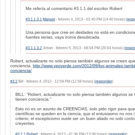
Me refería al comentario #3.1.1 del escritor Robert
#3.1.1.3.1
Manuel
- febrero 4, 2013 - 02:40 PM (14:40 horas) (
resp
Una persona que cree en deidades no está en condicione
fuentes serias, vaya ironía desubicada.
#3.1.1.3.2
Johan - febrero 5, 2013 - 08:04 PM (20:04 horas) (
respo
Robert, actualizarte no solo piensa también algunos se creen que
conciencia.
http://www.veoverde.com/2012/09/los-animales-tambi
conciencia/
#3.2
Bill - febrero 4, 2013 - 12:59 PM (12:59 horas) (
responder
)
BILL: "Robert, actualizarte no solo piensa también algunos 
tienen conciencia."
Esto no es un asunto de CREENCIAS, solo pido rigor para que
científicas se queden en la ciencia, que el entusiasmo no nos 
criterio, el escepticismo suele ser un buen aliado no solo contr
creyentes.
#3.2.1
Robert
- febrero 4, 2013 - 01:36 PM (13:36 horas) (
responder
)