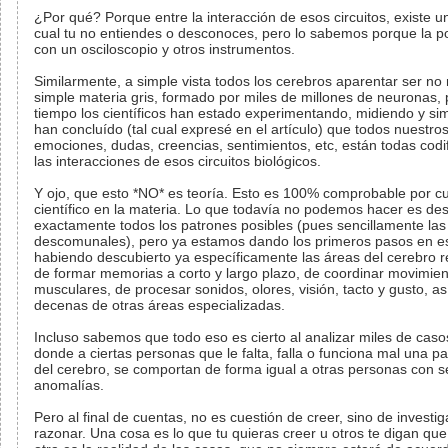
¿Por qué? Porque entre la interacción de esos circuitos, existe un
cual tu no entiendes o desconoces, pero lo sabemos porque la 
con un osciloscopio y otros instrumentos.
Similarmente, a simple vista todos los cerebros aparentar ser n
simple materia gris, formado por miles de millones de neuronas, 
tiempo los científicos han estado experimentando, midiendo y si
han concluído (tal cual expresé en el artículo) que todos nuestro
emociones, dudas, creencias, sentimientos, etc, están todas codi
las interacciones de esos circuitos biológicos.
Y ojo, que esto *NO* es teoría. Esto es 100% comprobable por cu
científico en la materia. Lo que todavía no podemos hacer es des
exactamente todos los patrones posibles (pues sencillamente las 
descomunales), pero ya estamos dando los primeros pasos en e
habiendo descubierto ya específicamente las áreas del cerebro 
de formar memorias a corto y largo plazo, de coordinar movimie
musculares, de procesar sonidos, olores, visión, tacto y gusto, a
decenas de otras áreas especializadas.
Incluso sabemos que todo eso es cierto al analizar miles de cas
donde a ciertas personas que le falta, falla o funciona mal una pa
del cerebro, se comportan de forma igual a otras personas con 
anomalías.
Pero al final de cuentas, no es cuestión de creer, sino de investig
razonar. Una cosa es lo que tu quieras creer u otros te digan que