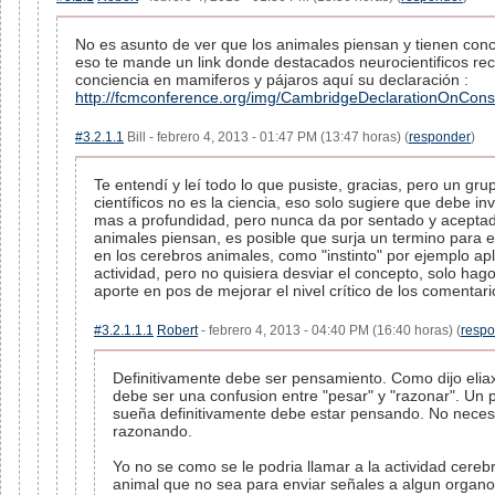
No es asunto de ver que los animales piensan y tienen conc
eso te mande un link donde destacados neurocientificos re
conciencia en mamiferos y pájaros aquí su declaración :
http://fcmconference.org/img/CambridgeDeclarationOnCons
#3.2.1.1
Bill - febrero 4, 2013 - 01:47 PM (13:47 horas) (
responder
)
Te entendí y leí todo lo que pusiste, gracias, pero un gru
científicos no es la ciencia, eso solo sugiere que debe in
mas a profundidad, pero nunca da por sentado y aceptad
animales piensan, es posible que surja un termino para e
en los cerebros animales, como "instinto" por ejemplo ap
actividad, pero no quisiera desviar el concepto, solo hag
aporte en pos de mejorar el nivel crítico de los comentari
#3.2.1.1.1
Robert
- febrero 4, 2013 - 04:40 PM (16:40 horas) (
resp
Definitivamente debe ser pensamiento. Como dijo elia
debe ser una confusion entre "pesar" y "razonar". Un 
sueña definitivamente debe estar pensando. No nece
razonando.
Yo no se como se le podria llamar a la actividad cereb
animal que no sea para enviar señales a algun organo