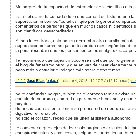
Me sorprende tu capacidad de extrapolar de lo científico a lo 
Esta noticia no hace nada de lo que comentas. Esto no une la 
superstición ni con los "estudios" que por lo general compartes
comentarios de personas que en muchos casos ni científicos s
son científicos desacreditados.
Y todo lo contrario, esta noticia derrumba otra muralla más de 
supersticiones humanas que antes creían (sin ningún tipo de e
la pena recordar) que los pensamientos eran algo extracorpora
Te recomiendo que bajes un poco ese nivel que por lo genera
el blog de fanatismo puro, y que en vez de creer ciegamente 
poco más a estudiar e indagar más sobre estos temas.
#1.1.1
José Elías
(
enlace
) - febrero 4, 2013 - 12:17 PM (12:17 horas) (
re
no te confundas nolgab, si bien en el corazon tamien existe un
cumulo de neuronas, esa red es puramente funcional, y es men
hay dos
de hecho cada sistema tienen su propia red de neuronas, el s
digestivo, el renal, etc
no solo el corazon, redes que se unen al sistema autonomo
te convendria que dejes de leer solo paginas y articulos del ti
conspiracionistas, y esas cosas, nolgan, en serio, lee un buen 