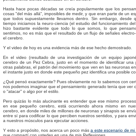
Hasta hace pocas décadas se creía popularmente que los pensam
cosas "del más allá", imposibles de medir, y que eran parte de un es
que todos supuestamente llevamos dentro. Sin embargo, desde 
tiempo iniciamos la neuro-ciencia (el estudio del funcionamiento del
hizo bastante evidente que todo lo que somos, lo que pensam
sentimos, no es más que el resultado de un flujo de señales electro
el cerebro.
Y el video de hoy es una evidencia más de ese hecho demostrado.
En el video (resultado de una investigación de un equipo japon
cerebro de un Pez Cebra, justo en el momento de identificar una
otras palabras, el patrón del movimiento que ven en las neuronas en 
el instante justo en donde este pequeño pez identifica una posible c
¿Qué pensó exactamente? Pues obviamente no lo sabemos con cert
nos podemos imaginar que el pensamiento generado tenía que ver 
o "atacar" o algo por el estilo.
Pero quizás lo más alucinante es entender que ese mismo proces
en ese pequeño cerebro, está ocurriendo ahora mismo en nues
cerebro, en donde miles de millones de neuronas y sinapsis se env
entre sí para codificar lo que perciben nuestros sentidos, y para en
a nuestros músculos para ejecutar acciones.
Y esto a propósito, nos acerca un poco más
a este escenario de mi
que compartí con ustedes en una de mis Reflexiones...