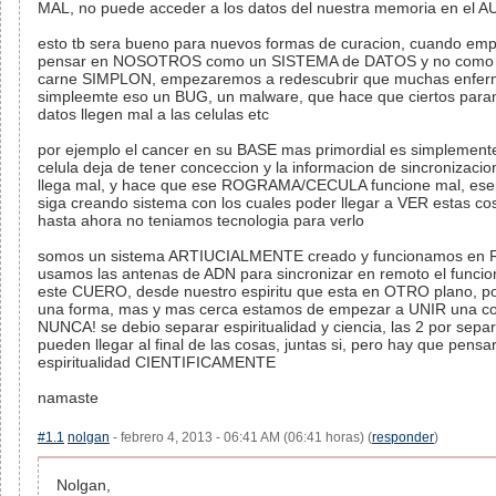
MAL, no puede acceder a los datos del nuestra memoria en el 
esto tb sera bueno para nuevos formas de curacion, cuando e
pensar en NOSOTROS como un SISTEMA de DATOS y no como 
carne SIMPLON, empezaremos a redescubrir que muchas enfe
simpleemte eso un BUG, un malware, que hace que ciertos para
datos llegen mal a las celulas etc
por ejemplo el cancer en su BASE mas primordial es simplement
celula deja de tener conceccion y la informacion de sincronizacio
llega mal, y hace que ese ROGRAMA/CECULA funcione mal, ese
siga creando sistema con los cuales poder llegar a VER estas co
hasta ahora no teniamos tecnologia para verlo
somos un sistema ARTIUCIALMENTE creado y funcionamos en
usamos las antenas de ADN para sincronizar en remoto el funci
este CUERO, desde nuestro espiritu que esta en OTRO plano, po
una forma, mas y mas cerca estamos de empezar a UNIR una c
NUNCA! se debio separar espiritualidad y ciencia, las 2 por sepa
pueden llegar al final de las cosas, juntas si, pero hay que pensar
espiritualidad CIENTIFICAMENTE
namaste
#1.1
nolgan
- febrero 4, 2013 - 06:41 AM (06:41 horas) (
responder
)
Nolgan,