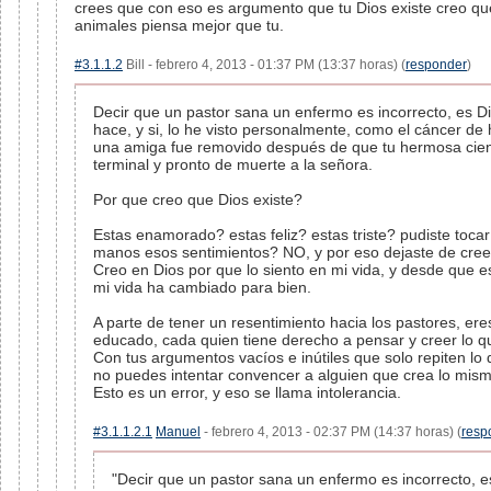
crees que con eso es argumento que tu Dios existe creo qu
animales piensa mejor que tu.
#3.1.1.2
Bill - febrero 4, 2013 - 01:37 PM (13:37 horas) (
responder
)
Decir que un pastor sana un enfermo es incorrecto, es Di
hace, y si, lo he visto personalmente, como el cáncer de
una amiga fue removido después de que tu hermosa cien
terminal y pronto de muerte a la señora.
Por que creo que Dios existe?
Estas enamorado? estas feliz? estas triste? pudiste tocar
manos esos sentimientos? NO, y por eso dejaste de cree
Creo en Dios por que lo siento en mi vida, y desde que es
mi vida ha cambiado para bien.
A parte de tener un resentimiento hacia los pastores, er
educado, cada quien tiene derecho a pensar y creer lo q
Con tus argumentos vacíos e inútiles que solo repiten lo 
no puedes intentar convencer a alguien que crea lo mism
Esto es un error, y eso se llama intolerancia.
#3.1.1.2.1
Manuel
- febrero 4, 2013 - 02:37 PM (14:37 horas) (
resp
"Decir que un pastor sana un enfermo es incorrecto, e