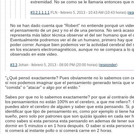
extremidad. No se como se le llamaria entonces que n
#3.2.1.1.1.1
FLN - febrero 5, 2013 - 10:43 AM (10:43 horas) (
res
No se han dado cuenta que "Robert" no entiende porqué un vid
el pensamiento de un pez y no el de una persona. No será acas
representa más labor técnica observar el del ser humano que el 
Eventualmente podremos ver el de un humano, primero hay que
poder correr. Aunque bien podemos ver la actividad cerebral del
en los escaners electromagnéticos, aunque no se compara a lo 
observado en este video.
#3.3
Johan - febrero 5, 2013 - 08:00 PM (20:00 horas) (
responder
)
"¿Qué pensó exactamente? Pues obviamente no lo sabemos con ce
sí nos podemos imaginar que el pensamiento generado tenía que v
"comida" o "atacar" o algo por el estilo."
Sabes por que no lo sabemos exactamente? por que al contrario de 
los pensamientos no están 100% en el cerebro, a que me refiero?.
puedes abrir el cerebro de alguien y saber que esta pensando. Si, 
identificar que tipo de pensamiento es, como por ejemplo si tiene h
sueño, pero solo por patrones que son quizás iguales en cada ser
como sabes si esta persona esta pensando en ademas de tener sue
dormir en 5 minutos o en 1 hora después. O saber si esta persona 
si comerá al instante pollo o si comerá carne en 2 horas.