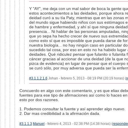
Y "AY", me deja con un mal sabor de boca la gente que
estos acontecimientos a las deidades, porque ahora r
deidad curó a su tía Paty, mientras que en las zonas 
del mundo sigue habiendo niños con sus estómagos 
de hambre y enfermedad, y ahí sí que ninguna deidad
presencia... Ni hablar de las personas amputadas, ni
que yo sepa ha hecho crecer de nuevo sus extremidade
como esto sí que es imposible que pueda darse de fo
nuestra biología... no hay ningún caso en particular 
sucedido tal cosa, por eso en esto no ha habido lugar 
deidades. Qué ridiculez pensar que fulanito o fulanita 
cáncer gracias al accionar de una deidad (de la que no
pizca de evidencia) en lugar de pensar que el cuerpo
se curó sólo, por muy adversa que pueda ser la enfe
#3.1.1.2.1.6
Johan - febrero 5, 2013 - 08:19 PM (20:19 horas) (
r
Concuerdo en algo con este comentario, y es que eliax deb
fuentes para ese tipo de afirmaciones así como lo haces en 
esto por dos razones.
1. Podemos consultar la fuente y así aprender algo nuevo.
2. Dar mas credibilidad a la afirmación dada.
#3.1.1.3
Manuel
- febrero 4, 2013 - 02:38 PM (14:38 horas) (
responde