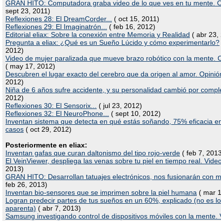
GRAN HITO: Computadora graba video de lo que ves en tu mente. O
sept 23, 2011)
Reflexiones 28: El DreamCorder...
( oct 15, 2011)
Reflexiones 29: El Imaginatrón...
( feb 16, 2012)
Editorial eliax: Sobre la conexión entre Memoria y Realidad
( abr 23,
Pregunta a eliax: ¿Qué es un Sueño Lúcido y cómo experimentarlo?
2012)
Video de mujer paralizada que mueve brazo robótico con la mente.
( may 17, 2012)
Descubren el lugar exacto del cerebro que da origen al amor. Opinió
2012)
Niña de 6 años sufre accidente, y su personalidad cambió por compl
2012)
Reflexiones 30: El Sensorix...
( jul 23, 2012)
Reflexiones 32: El NeuroPhone...
( sept 10, 2012)
Inventan sistema que detecta en qué estás soñando, 75% eficacia e
casos
( oct 29, 2012)
Posteriormente en eliax:
Inventan gafas que curan daltonismo del tipo rojo-verde
( feb 7, 201
El VeinViewer, despliega las venas sobre tu piel en tiempo real. Vide
2013)
GRAN HITO: Desarrollan tatuajes electrónicos, nos fusionarán con 
feb 26, 2013)
Inventan bio-sensores que se imprimen sobre la piel humana
( mar 1
Logran predecir partes de tus sueños en un 60%, explicado (no es l
aparenta)
( abr 7, 2013)
Samsung investigando control de dispositivos móviles con la mente.