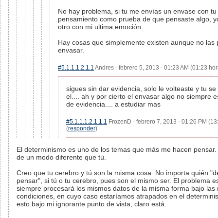
No hay problema, si tu me envías un envase con tu 
pensamiento como prueba de que pensaste algo, yo
otro con mi ultima emoción.
Hay cosas que simplemente existen aunque no las
envasar.
#5.1.1.1.2.1.1
Andres - febrero 5, 2013 - 01:23 AM (01:23 hor
sigues sin dar evidencia, solo le volteaste y tu se
el.... ah y por cierto el envasar algo no siempre e
de evidencia.... a estudiar mas
#5.1.1.1.2.1.1.1
FrozenD - febrero 7, 2013 - 01:26 PM (13
(
responder
)
El determinismo es uno de los temas que más me hacen pensar. 
de un modo diferente que tú.
Creo que tu cerebro y tú son la misma cosa. No importa quién "d
pensar", si tú o tu cerebro, pues son el mismo ser. El problema es
siempre procesará los mismos datos de la misma forma bajo las
condiciones, en cuyo caso estaríamos atrapados en el determini
esto bajo mi ignorante punto de vista, claro está.