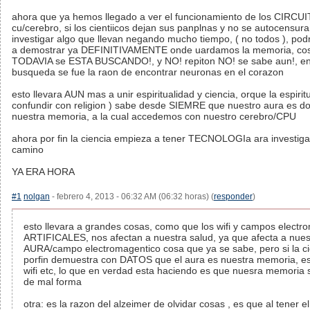
ahora que ya hemos llegado a ver el funcionamiento de los CIRCUI
cu/cerebro, si los cientiicos dejan sus panplnas y no se autocensur
investigar algo que llevan negando mucho tiempo, ( no todos ), pod
a demostrar ya DEFINITIVAMENTE onde uardamos la memoria, co
TODAVIA se ESTA BUSCANDO!, y NO! repiton NO! se sabe aun!, e
busqueda se fue la raon de encontrar neuronas en el corazon
esto llevara AUN mas a unir espiritualidad y ciencia, orque la espirit
confundir con religion ) sabe desde SIEMRE que nuestro aura es d
nuestra memoria, a la cual accedemos con nuestro cerebro/CPU
ahora por fin la ciencia empieza a tener TECNOLOGIa ara investiga
camino
YA ERA HORA
#1
nolgan
- febrero 4, 2013 - 06:32 AM (06:32 horas) (
responder
)
esto llevara a grandes cosas, como que los wifi y campos electr
ARTIFICALES, nos afectan a nuestra salud, ya que afecta a nues
AURA/campo electromagentico cosa que ya se sabe, pero si la ci
porfin demuestra con DATOS que el aura es nuestra memoria, e
wifi etc, lo que en verdad esta haciendo es que nuesra memoria
de mal forma
otra: es la razon del alzeimer de olvidar cosas , es que al tener e