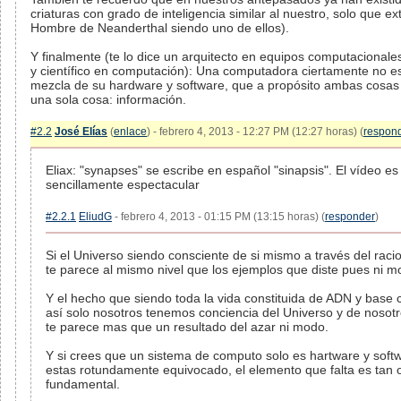
criaturas con grado de inteligencia similar al nuestro, solo que ext
Hombre de Neanderthal siendo uno de ellos).
Y finalmente (te lo dice un arquitecto en equipos computacional
y científico en computación): Una computadora ciertamente no e
mezcla de su hardware y software, que a propósito ambas cosas
una sola cosa: información.
#2.2
José Elías
(
enlace
) - febrero 4, 2013 - 12:27 PM (12:27 horas) (
respon
Eliax: "synapses" se escribe en español "sinapsis". El vídeo es
sencillamente espectacular
#2.2.1
EliudG
- febrero 4, 2013 - 01:15 PM (13:15 horas) (
responder
)
Si el Universo siendo consciente de si mismo a través del rac
te parece al mismo nivel que los ejemplos que diste pues ni m
Y el hecho que siendo toda la vida constituida de ADN y base
así solo nosotros tenemos conciencia del Universo y de noso
te parece mas que un resultado del azar ni modo.
Y si crees que un sistema de computo solo es hartware y soft
estas rotundamente equivocado, el elemento que falta es tan
fundamental.