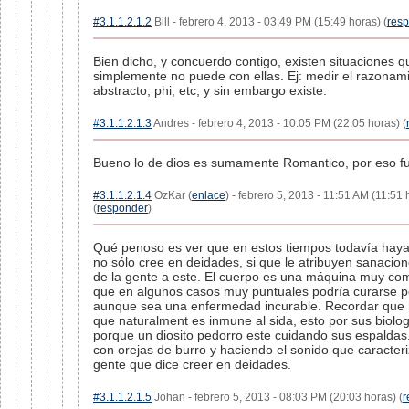
#3.1.1.2.1.2
Bill - febrero 4, 2013 - 03:49 PM (15:49 horas) (
res
Bien dicho, y concuerdo contigo, existen situaciones qu
simplemente no puede con ellas. Ej: medir el razonam
abstracto, phi, etc, y sin embargo existe.
#3.1.1.2.1.3
Andres - febrero 4, 2013 - 10:05 PM (22:05 horas) (
Bueno lo de dios es sumamente Romantico, por eso f
#3.1.1.2.1.4
OzKar (
enlace
) - febrero 5, 2013 - 11:51 AM (11:51 
(
responder
)
Qué penoso es ver que en estos tiempos todavía hay
no sólo cree en deidades, si que le atribuyen sanacio
de la gente a este. El cuerpo es una máquina muy comp
que en algunos casos muy puntuales podría curarse p
aunque sea una enfermedad incurable. Recordar que 
que naturalment es inmune al sida, esto por sus biolog
porque un diosito pedorro este cuidando sus espalda
con orejas de burro y haciendo el sonido que caracteri
gente que dice creer en deidades.
#3.1.1.2.1.5
Johan - febrero 5, 2013 - 08:03 PM (20:03 horas) (
r