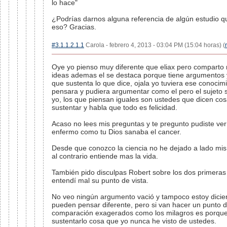
lo hace"
¿Podrías darnos alguna referencia de algún estudio q
eso? Gracias.
#3.1.1.2.1.1
Carola - febrero 4, 2013 - 03:04 PM (15:04 horas) (
Oye yo pienso muy diferente que eliax pero comparto
ideas ademas el se destaca porque tiene argumentos 
que sustenta lo que dice, ojala yo tuviera ese conocim
pensara y pudiera argumentar como el pero el sujeto
yo, los que piensan iguales son ustedes que dicen cos
sustentar y habla que todo es felicidad.
Acaso no lees mis preguntas y te pregunto pudiste ver e
enfermo como tu Dios sanaba el cancer.
Desde que conozco la ciencia no he dejado a lado mis
al contrario entiende mas la vida.
También pido disculpas Robert sobre los dos primeras
entendí mal su punto de vista.
No veo ningún argumento vació y tampoco estoy dici
pueden pensar diferente, pero si van hacer un punto 
comparación exagerados como los milagros es porqu
sustentarlo cosa que yo nunca he visto de ustedes.