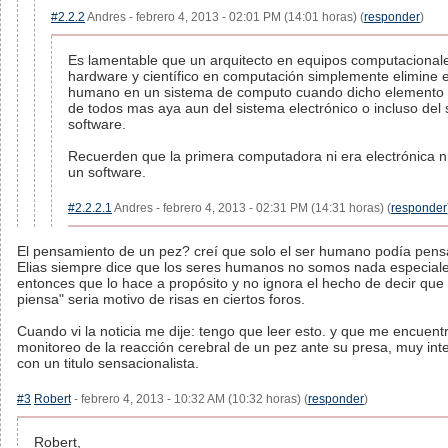
#2.2.2
Andres - febrero 4, 2013 - 02:01 PM (14:01 horas) (
responder
)
Es lamentable que un arquitecto en equipos computacional
hardware y científico en computación simplemente elimine 
humano en un sistema de computo cuando dicho elemento es
de todos mas aya aun del sistema electrónico o incluso del
software.
Recuerden que la primera computadora ni era electrónica n
un software.
#2.2.2.1
Andres - febrero 4, 2013 - 02:31 PM (14:31 horas) (
responder
El pensamiento de un pez? creí que solo el ser humano podía pens
Elias siempre dice que los seres humanos no somos nada especial
entonces que lo hace a propósito y no ignora el hecho de decir que
piensa" seria motivo de risas en ciertos foros.
Cuando vi la noticia me dije: tengo que leer esto. y que me encuent
monitoreo de la reacción cerebral de un pez ante su presa, muy int
con un titulo sensacionalista.
#3
Robert
- febrero 4, 2013 - 10:32 AM (10:32 horas) (
responder
)
Robert,