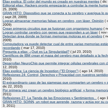
Eliax explica: El color del mundo es creado en nuestras mentes
( dic
Editorial eliax: Hackers pronto empezarán a controlar la mente hum
25, 2009)
GRAN HITO: Dispositivo que se conecta a tu cerebro y averigua lo q
( sept 28, 2009)
Logran almacenar memorias falsas en cerebro, con láser. Opinión
( 
2009)
Crean primeros circuitos que se fusionan con organismo humano
( n
Logran controlar cerebro con genes que responden a un láser
( nov 
Detectan área donde se forman memorias motoras en el cerebro
( n
2009)
Computadora ya puede detectar cual de entre varias memorias está
recordando
( mar 17, 2010)
Pregunta a eliax: ¿Qué es La Singularidad?
( jul 23, 2010)
Científicos de IBM crean el mapa del cerebro mas detallado a la fec
2010)
Desarrollan NeuroChip que permite integrar células cerebrales con c
12, 2010)
Eliax explica: La ciencia de Inception ("El Origen")
( ago 14, 2010)
Reflexiones 24: Control, Derechos y Privacidad con nuestros sentidos
2010)
El extraordinario caso de las siamesas que comparten un cerebro y 
dic 22, 2010)
Por primera vez crean un cerebro biológico artificial, y forma memori
2011)
Reflexiones 27: La Tienda de las Emociones y Sentimientos...
( ago 1
GRAN HITO: SOINN, un robot que aprende, razona y actúa por su c
3, 2011)