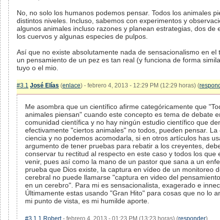
No, no solo los humanos podemos pensar. Todos los animales pi
distintos niveles. Incluso, sabemos con experimentos y observac
algunos animales incluso razones y planean estrategias, dos de e
los cuervos y algunas especies de pulpos.
Así que no existe absolutamente nada de sensacionalismo en el t
un pensamiento de un pez es tan real (y funciona de forma simil
tuyo o el mio.
#3.1
José Elías
(
enlace
) - febrero 4, 2013 - 12:29 PM (12:29 horas) (
respon
Me asombra que un científico afirme categóricamente que "To
animales piensan" cuando este concepto es tema de debate e
comunidad científica y no hay ningún estudio científico que d
efectivamente "ciertos animales" no todos, pueden pensar. La 
ciencia y no podemos acomodarla, si en otros artículos has us
argumento de tener pruebas para rebatir a los creyentes, deb
conservar tu rectitud al respecto en este caso y todos los que 
venir, pues así como la mano de un pastor que sana a un enf
prueba que Dios existe, la captura en vídeo de un monitoreo de
cerebral no puede llamarse "captura en video del pensamien
en un cerebro". Para mi es sensacionalista, exagerado e innec
Últimamente estas usando "Gran Hito" para cosas que no lo a
mi punto de vista, es mi humilde aporte.
#3.1.1
Robert
- febrero 4, 2013 - 01:23 PM (13:23 horas) (
responder
)