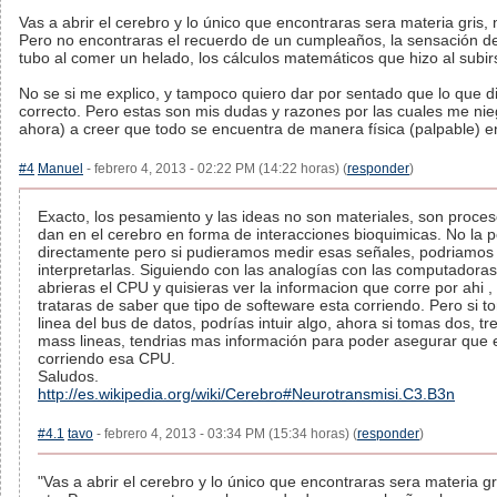
Vas a abrir el cerebro y lo único que encontraras sera materia gris, 
Pero no encontraras el recuerdo de un cumpleaños, la sensación d
tubo al comer un helado, los cálculos matemáticos que hizo al subir
No se si me explico, y tampoco quiero dar por sentado que lo que 
correcto. Pero estas son mis dudas y razones por las cuales me nie
ahora) a creer que todo se encuentra de manera física (palpable) en
#4
Manuel
- febrero 4, 2013 - 02:22 PM (14:22 horas) (
responder
)
Exacto, los pesamiento y las ideas no son materiales, son proce
dan en el cerebro en forma de interacciones bioquimicas. No la
directamente pero si pudieramos medir esas señales, podriamos
interpretarlas. Siguiendo con las analogías con las computadoras
abrieras el CPU y quisieras ver la informacion que corre por ahi ,
trataras de saber que tipo de softeware esta corriendo. Pero si 
linea del bus de datos, podrías intuir algo, ahora si tomas dos, tre
mass lineas, tendrias mas información para poder asegurar que e
corriendo esa CPU.
Saludos.
http://es.wikipedia.org/wiki/Cerebro#Neurotransmisi.C3.B3n
#4.1
tavo
- febrero 4, 2013 - 03:34 PM (15:34 horas) (
responder
)
"Vas a abrir el cerebro y lo único que encontraras sera materia g