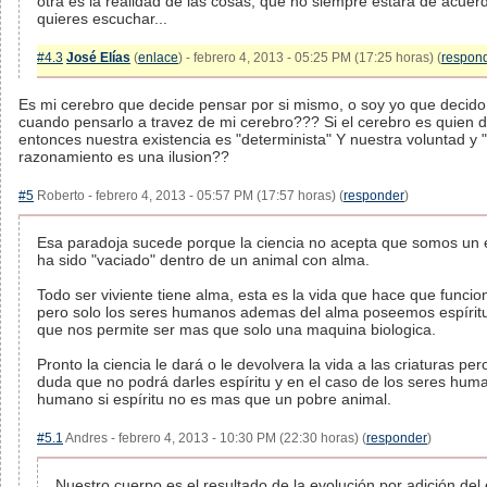
otra es la realidad de las cosas, que no siempre estará de acuer
quieres escuchar...
#4.3
José Elías
(
enlace
) - febrero 4, 2013 - 05:25 PM (17:25 horas) (
respon
Es mi cerebro que decide pensar por si mismo, o soy yo que decido
cuando pensarlo a travez de mi cerebro??? Si el cerebro es quien d
entonces nuestra existencia es "determinista" Y nuestra voluntad y "
razonamiento es una ilusion??
#5
Roberto - febrero 4, 2013 - 05:57 PM (17:57 horas) (
responder
)
Esa paradoja sucede porque la ciencia no acepta que somos un e
ha sido "vaciado" dentro de un animal con alma.
Todo ser viviente tiene alma, esta es la vida que hace que funcio
pero solo los seres humanos ademas del alma poseemos espíritu
que nos permite ser mas que solo una maquina biologica.
Pronto la ciencia le dará o le devolvera la vida a las criaturas pe
duda que no podrá darles espíritu y en el caso de los seres hum
humano si espíritu no es mas que un pobre animal.
#5.1
Andres - febrero 4, 2013 - 10:30 PM (22:30 horas) (
responder
)
Nuestro cuerpo es el resultado de la evolución por adición del 