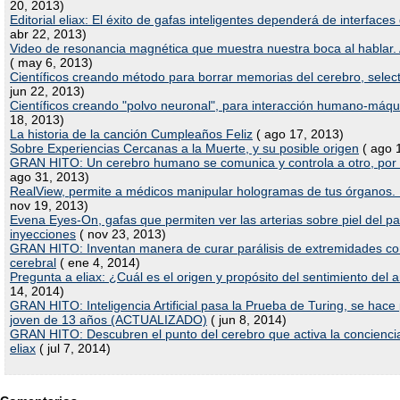
20, 2013)
Editorial eliax: El éxito de gafas inteligentes dependerá de interfaces
abr 22, 2013)
Video de resonancia magnética que muestra nuestra boca al hablar
( may 6, 2013)
Científicos creando método para borrar memorias del cerebro, selec
jun 22, 2013)
Científicos creando "polvo neuronal", para interacción humano-máqu
18, 2013)
La historia de la canción Cumpleaños Feliz
( ago 17, 2013)
Sobre Experiencias Cercanas a la Muerte, y su posible origen
( ago 
GRAN HITO: Un cerebro humano se comunica y controla a otro, por 
ago 31, 2013)
RealView, permite a médicos manipular hologramas de tus órganos. 
nov 19, 2013)
Evena Eyes-On, gafas que permiten ver las arterias sobre piel del p
inyecciones
( nov 23, 2013)
GRAN HITO: Inventan manera de curar parálisis de extremidades co
cerebral
( ene 4, 2014)
Pregunta a eliax: ¿Cuál es el origen y propósito del sentimiento del
14, 2014)
GRAN HITO: Inteligencia Artificial pasa la Prueba de Turing, se hace
joven de 13 años (ACTUALIZADO)
( jun 8, 2014)
GRAN HITO: Descubren el punto del cerebro que activa la concienci
eliax
( jul 7, 2014)