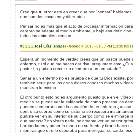
Creo que tu error está en creer que por "pensar" hablamos 
que son dos cosas muy diferentes.
Pensar no es más que el acto de procesar información para
cerebro se adapte al medio ambiente, y bajo esa definición c
todos los animales piensan.
#3.1.1.1
José Elías
(
enlace
) - febrero 4, 2013 - 01:30 PM (13:30 horas
Espera un momento de verdad crees que un pastor puede 
enfermo, tu si que me haces dar risa, preguntate esto ¿Cu
pastor ha podido crecer un miembro a un amputado?
Sanar a un enfermo no es prueba de que tu Dios existe, por
también seria para los otros dioses conozco muchos vídeo
muestran lo mismo.
El otro punto esto no es argumento puesto que en el vídeo
medir y se puede ver la evidencia de como procesa los dat
puedes compararlo con la sanación de un enfermo ¿acaso h
dentro su cuerpo como su sistema se recupera instantáne
pudiste ver en su interior de su cuerpo como se eliminaba 
que padecía? no vistes nada, solamente ver un pastor grita
barbaridades y poner la mano en su frente y tirarlo hacia el
mientras que otro lo esperaba para mortiguar su caída, eso 