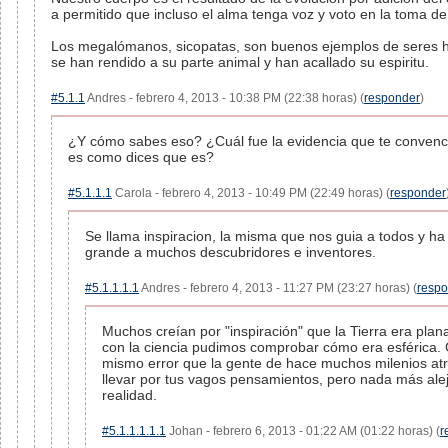
a permitido que incluso el alma tenga voz y voto en la toma de
Los megalómanos, sicopatas, son buenos ejemplos de seres
se han rendido a su parte animal y han acallado su espiritu.
#5.1.1
Andres - febrero 4, 2013 - 10:38 PM (22:38 horas) (
responder
)
¿Y cómo sabes eso? ¿Cuál fue la evidencia que te convenc
es como dices que es?
#5.1.1.1
Carola - febrero 4, 2013 - 10:49 PM (22:49 horas) (
responder
Se llama inspiracion, la misma que nos guia a todos y h
grande a muchos descubridores e inventores.
#5.1.1.1.1
Andres - febrero 4, 2013 - 11:27 PM (23:27 horas) (
resp
Muchos creían por "inspiración" que la Tierra era plan
con la ciencia pudimos comprobar cómo era esférica.
mismo error que la gente de hace muchos milenios atr
llevar por tus vagos pensamientos, pero nada más ale
realidad.
#5.1.1.1.1.1
Johan - febrero 6, 2013 - 01:22 AM (01:22 horas) (
r