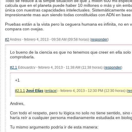
Todo se reduce a la simple situación de que 1 millón 600 mil espec
calcula que en el planeta puede haber 10 millones o más y sin emb
única con nuestras capacidades intelectuales. Sistemáticamente es
impresionante mas aun siendo todas constituidas con ADN en base
Pruebas están a la vista pero la ceguera humana es infinita, no en 
compara con ovejas.
#2
Andres - febrero 4, 2013 - 09:58 AM (09:58 horas) (
responder
)
Lo bueno de la ciencia es que no tenemos que creer en ella sol
comprobarla.
#2.1
Edouardcv - febrero 4, 2013 - 11:38 AM (11:38 horas) (
responder
)
+1
#2.1.1
José Elías
(
enlace
) - febrero 4, 2013 - 12:30 PM (12:30 horas) (
re
Andres,
Con todo el respeto, pero tu lógica no solo no tiene sentido, sino
haría reír a cualquier persona medianamente estudiada en biolog
Tu mismo argumento podría ir de esta manera: