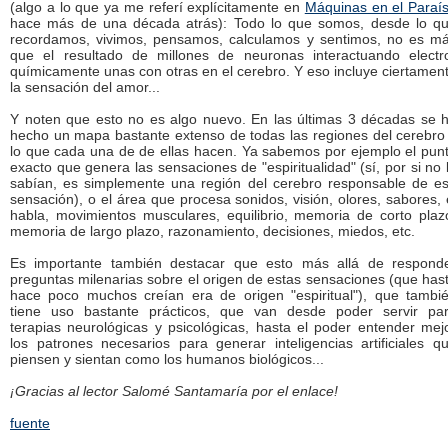
(algo a lo que ya me referí explícitamente en
Máquinas en el Paraí
hace más de una década atrás): Todo lo que somos, desde lo q
recordamos, vivimos, pensamos, calculamos y sentimos, no es m
que el resultado de millones de neuronas interactuando electr
químicamente unas con otras en el cerebro. Y eso incluye ciertamen
la sensación del amor...
Y noten que esto no es algo nuevo. En las últimas 3 décadas se 
hecho un mapa bastante extenso de todas las regiones del cerebro
lo que cada una de de ellas hacen. Ya sabemos por ejemplo el pun
exacto que genera las sensaciones de "espiritualidad" (sí, por si no 
sabían, es simplemente una región del cerebro responsable de e
sensación), o el área que procesa sonidos, visión, olores, sabores, 
habla, movimientos musculares, equilibrio, memoria de corto plaz
memoria de largo plazo, razonamiento, decisiones, miedos, etc.
Es importante también destacar que esto más allá de respond
preguntas milenarias sobre el origen de estas sensaciones (que has
hace poco muchos creían era de origen "espiritual"), que tambi
tiene uso bastante prácticos, que van desde poder servir pa
terapias neurológicas y psicológicas, hasta el poder entender mej
los patrones necesarios para generar inteligencias artificiales q
piensen y sientan como los humanos biológicos...
¡Gracias al lector Salomé Santamaría por el enlace!
fuente