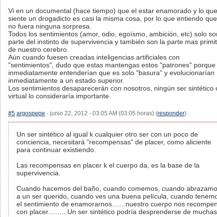
Vi en un documental (hace tiempo) que el estar enamorado y lo qu
siente un drogadicto es casi la misma cosa, por lo que entiendo que
no fuera ninguna sorpresa.
Todos los sentimientos (amor, odio, egoísmo, ambición, etc) solo so
parte del instinto de supervivencia y también son la parte mas primit
de nuestro cerebro.
Aún cuando fuesen creadas inteligencias artificiales con
"sentimientos", dudo que estas mantengas estos "patrones" porque
inmediatamente entenderían que es solo "basura" y evolucionarían
inmediatamente a un estado superior.
Los sentimientos desaparecerán con nosotros, ningún ser sintético 
virtual lo consideraría importante.
#5
argospepe
- junio 22, 2012 - 03:05 AM (03:05 horas) (
responder
)
Un ser sintético al igual k cualquier otro ser con un poco de
conciencia, necesitará "recompensas" de placer, como aliciente
para continuar existiendo.
Las recompensas en placer k el cuerpo da, es la base de la
supervivencia.
Cuando hacemos del baño, cuando comemos, cuando abrazam
a un ser querido, cuando ves una buena película, cuando tenem
el sentimiento de enamorarnos.......nuestro cuerpo nos recompe
con placer..........Un ser sintético podría desprenderse de muchas