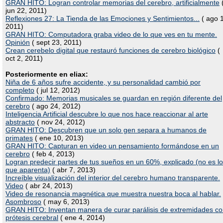
GRAN HITO: Logran controlar memorias del cerebro, artificialmente
jun 22, 2011)
Reflexiones 27: La Tienda de las Emociones y Sentimientos...
( ago 1
2011)
GRAN HITO: Computadora graba video de lo que ves en tu mente.
Opinión
( sept 23, 2011)
Crean cerebelo digital que restauró funciones de cerebro biológico
(
oct 2, 2011)
Posteriormente en eliax:
Niña de 6 años sufre accidente, y su personalidad cambió por
completo
( jul 12, 2012)
Confirmado: Memorias musicales se guardan en región diferente del
cerebro
( ago 24, 2012)
Inteligencia Artificial descubre lo que nos hace reaccionar al arte
abstracto
( nov 24, 2012)
GRAN HITO: Descubren que un solo gen separa a humanos de
primates
( ene 10, 2013)
GRAN HITO: Capturan en video un pensamiento formándose en un
cerebro
( feb 4, 2013)
Logran predecir partes de tus sueños en un 60%, explicado (no es lo
que aparenta)
( abr 7, 2013)
Increíble visualización del interior del cerebro humano transparente.
Video
( abr 24, 2013)
Video de resonancia magnética que muestra nuestra boca al hablar.
Asombroso
( may 6, 2013)
GRAN HITO: Inventan manera de curar parálisis de extremidades c
prótesis cerebral
( ene 4, 2014)