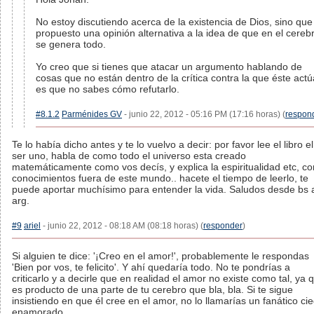
No estoy discutiendo acerca de la existencia de Dios, sino que
propuesto una opinión alternativa a la idea de que en el cereb
se genera todo.
Yo creo que si tienes que atacar un argumento hablando de
cosas que no están dentro de la crítica contra la que éste actú
es que no sabes cómo refutarlo.
#8.1.2
Parménides GV
- junio 22, 2012 - 05:16 PM (17:16 horas) (
respon
Te lo había dicho antes y te lo vuelvo a decir: por favor lee el libro el
ser uno, habla de como todo el universo esta creado
matemáticamente como vos decís, y explica la espiritualidad etc, co
conocimientos fuera de este mundo.. hacete el tiempo de leerlo, te
puede aportar muchísimo para entender la vida. Saludos desde bs 
arg.
#9
ariel
- junio 22, 2012 - 08:18 AM (08:18 horas) (
responder
)
Si alguien te dice: '¡Creo en el amor!', probablemente le respondas
'Bien por vos, te felicito'. Y ahí quedaría todo. No te pondrías a
criticarlo y a decirle que en realidad el amor no existe como tal, ya 
es producto de una parte de tu cerebro que bla, bla. Si te sigue
insistiendo en que él cree en el amor, no lo llamarías un fanático ci
enamorado.