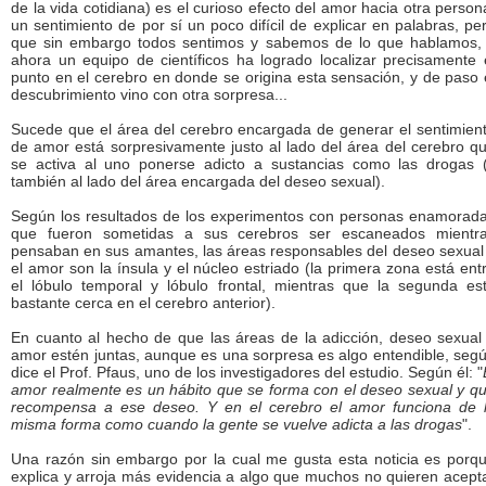
de la vida cotidiana) es el curioso efecto del amor hacia otra person
un sentimiento de por sí un poco difícil de explicar en palabras, pe
que sin embargo todos sentimos y sabemos de lo que hablamos,
ahora un equipo de científicos ha logrado localizar precisamente 
punto en el cerebro en donde se origina esta sensación, y de paso 
descubrimiento vino con otra sorpresa...
Sucede que el área del cerebro encargada de generar el sentimien
de amor está sorpresivamente justo al lado del área del cerebro q
se activa al uno ponerse adicto a sustancias como las drogas 
también al lado del área encargada del deseo sexual).
Según los resultados de los experimentos con personas enamorad
que fueron sometidas a sus cerebros ser escaneados mientr
pensaban en sus amantes, las áreas responsables del deseo sexual
el amor son la ínsula y el núcleo estriado (la primera zona está ent
el lóbulo temporal y lóbulo frontal, mientras que la segunda es
bastante cerca en el cerebro anterior).
En cuanto al hecho de que las áreas de la adicción, deseo sexual
amor estén juntas, aunque es una sorpresa es algo entendible, seg
dice el Prof. Pfaus, uno de los investigadores del estudio. Según él: "
amor realmente es un hábito que se forma con el deseo sexual y q
recompensa a ese deseo. Y en el cerebro el amor funciona de 
misma forma como cuando la gente se vuelve adicta a las drogas
".
Una razón sin embargo por la cual me gusta esta noticia es porq
explica y arroja más evidencia a algo que muchos no quieren acept