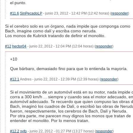
el punto.
#11.6
SinPecadoLP
- junio 23, 2012 - 12:42 PM (12:42 horas) (
responder
)
Si el cerebro solo es un órgano, nada impide que componga como
Bach, imagine como dalí y escriba como neruda.
Los monos de Kubrick tratando de definir el monolito.
#12
hector04
- junio 22, 2012 - 12:04 PM (12:04 horas) (
responder
)
+10
Que bárbaro, demasiado fino para que lo entienda la mayoría.
#12.1
Andres - junio 22, 2012 - 12:39 PM (12:39 horas) (
responder
)
Si el movimiento de un automóvil está en su motor, nada impide 
corra a 300 km/h ... siempre y cuando sea el motor adecuado, en
automóvil adecuado. Te recuerdo que quien compuso las obras 
Bach, imaginó los cuadros de Dalí, o escribió las obras de Nerud
fueron, respectivamente, los cerebros de Bach, Dalí y Neruda.
Por otra parte, me parecen muy dignos los monos que tratan de
entender el monolito. Por lo menos tratan.
#12.2
syfo
- junio 22, 2012 - 01:27 PM (13:27 horas) (
responder
)