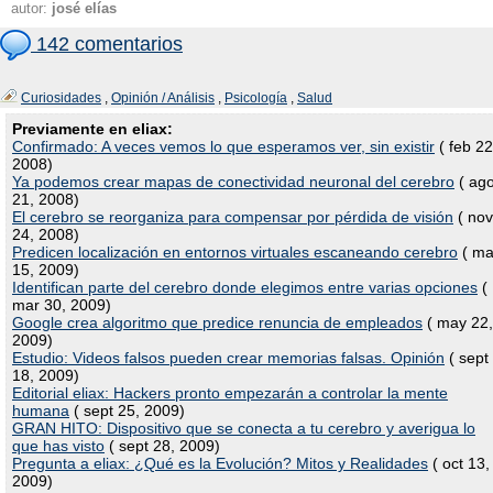
autor:
josé elías
142 comentarios
Curiosidades
,
Opinión / Análisis
,
Psicología
,
Salud
Previamente en eliax:
Confirmado: A veces vemos lo que esperamos ver, sin existir
( feb 22
2008)
Ya podemos crear mapas de conectividad neuronal del cerebro
( ag
21, 2008)
El cerebro se reorganiza para compensar por pérdida de visión
( nov
24, 2008)
Predicen localización en entornos virtuales escaneando cerebro
( ma
15, 2009)
Identifican parte del cerebro donde elegimos entre varias opciones
(
mar 30, 2009)
Google crea algoritmo que predice renuncia de empleados
( may 22,
2009)
Estudio: Videos falsos pueden crear memorias falsas. Opinión
( sept
18, 2009)
Editorial eliax: Hackers pronto empezarán a controlar la mente
humana
( sept 25, 2009)
GRAN HITO: Dispositivo que se conecta a tu cerebro y averigua lo
que has visto
( sept 28, 2009)
Pregunta a eliax: ¿Qué es la Evolución? Mitos y Realidades
( oct 13,
2009)