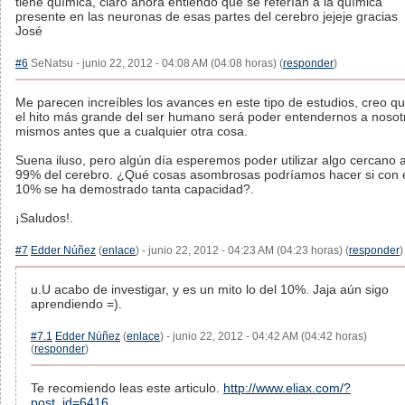
tiene química, claro ahora entiendo que se referían a la química
presente en las neuronas de esas partes del cerebro jejeje gracias
José
#6
SeNatsu - junio 22, 2012 - 04:08 AM (04:08 horas) (
responder
)
Me parecen increíbles los avances en este tipo de estudios, creo q
el hito más grande del ser humano será poder entendernos a nosot
mismos antes que a cualquier otra cosa.
Suena iluso, pero algún día esperemos poder utilizar algo cercano a
99% del cerebro. ¿Qué cosas asombrosas podríamos hacer si con 
10% se ha demostrado tanta capacidad?.
¡Saludos!.
#7
Edder Núñez
(
enlace
) - junio 22, 2012 - 04:23 AM (04:23 horas) (
responder
)
u.U acabo de investigar, y es un mito lo del 10%. Jaja aún sigo
aprendiendo =).
#7.1
Edder Núñez
(
enlace
) - junio 22, 2012 - 04:42 AM (04:42 horas)
(
responder
)
Te recomiendo leas este articulo.
http://www.eliax.com/?
post_id=6416