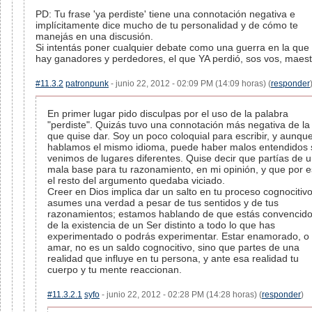
PD: Tu frase 'ya perdiste' tiene una connotación negativa e
implícitamente dice mucho de tu personalidad y de cómo te
manejás en una discusión.
Si intentás poner cualquier debate como una guerra en la que
hay ganadores y perdedores, el que YA perdió, sos vos, maest
#11.3.2
patronpunk
- junio 22, 2012 - 02:09 PM (14:09 horas) (
responder
En primer lugar pido disculpas por el uso de la palabra
"perdiste". Quizás tuvo una connotación más negativa de la
que quise dar. Soy un poco coloquial para escribir, y aunqu
hablamos el mismo idioma, puede haber malos entendidos 
venimos de lugares diferentes. Quise decir que partías de 
mala base para tu razonamiento, en mi opinión, y que por 
el resto del argumento quedaba viciado.
Creer en Dios implica dar un salto en tu proceso cognocitivo
asumes una verdad a pesar de tus sentidos y de tus
razonamientos; estamos hablando de que estás convencid
de la existencia de un Ser distinto a todo lo que has
experimentado o podrás experimentar. Estar enamorado, o
amar, no es un saldo cognocitivo, sino que partes de una
realidad que influye en tu persona, y ante esa realidad tu
cuerpo y tu mente reaccionan.
#11.3.2.1
syfo
- junio 22, 2012 - 02:28 PM (14:28 horas) (
responder
)