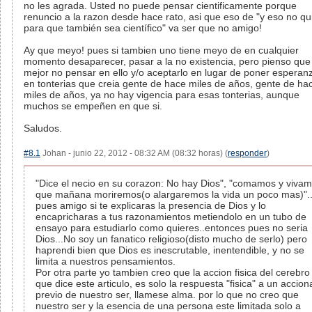
no les agrada. Usted no puede pensar cientificamente porque
renuncio a la razon desde hace rato, asi que eso de "y eso no qu
para que también sea científico" va ser que no amigo!
Ay que meyo! pues si tambien uno tiene meyo de en cualquier
momento desaparecer, pasar a la no existencia, pero pienso que
mejor no pensar en ello y/o aceptarlo en lugar de poner esperan
en tonterias que creia gente de hace miles de años, gente de ha
miles de años, ya no hay vigencia para esas tonterias, aunque
muchos se empeñen en que si.
Saludos.
#8.1
Johan - junio 22, 2012 - 08:32 AM (08:32 horas) (
responder
)
"Dice el necio en su corazon: No hay Dios", "comamos y viva
que mañana moriremos(o alargaremos la vida un poco mas)"..
pues amigo si te explicaras la presencia de Dios y lo
encapricharas a tus razonamientos metiendolo en un tubo de
ensayo para estudiarlo como quieres..entonces pues no seria
Dios...No soy un fanatico religioso(disto mucho de serlo) pero
haprendi bien que Dios es inescrutable, inentendible, y no se
limita a nuestros pensamientos.
Por otra parte yo tambien creo que la accion fisica del cerebro
que dice este articulo, es solo la respuesta "fisica" a un accion
previo de nuestro ser, llamese alma. por lo que no creo que
nuestro ser y la esencia de una persona este limitada solo a