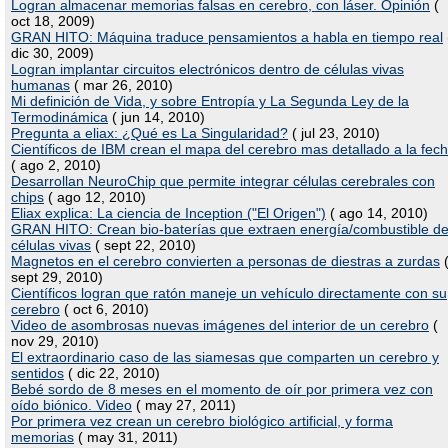
Logran almacenar memorias falsas en cerebro, con láser. Opinión
(
oct 18, 2009)
GRAN HITO: Máquina traduce pensamientos a habla en tiempo real
dic 30, 2009)
Logran implantar circuitos electrónicos dentro de células vivas
humanas
( mar 26, 2010)
Mi definición de Vida, y sobre Entropía y La Segunda Ley de la
Termodinámica
( jun 14, 2010)
Pregunta a eliax: ¿Qué es La Singularidad?
( jul 23, 2010)
Científicos de IBM crean el mapa del cerebro mas detallado a la fec
( ago 2, 2010)
Desarrollan NeuroChip que permite integrar células cerebrales con
chips
( ago 12, 2010)
Eliax explica: La ciencia de Inception ("El Origen")
( ago 14, 2010)
GRAN HITO: Crean bio-baterías que extraen energía/combustible d
células vivas
( sept 22, 2010)
Magnetos en el cerebro convierten a personas de diestras a zurdas
sept 29, 2010)
Científicos logran que ratón maneje un vehículo directamente con su
cerebro
( oct 6, 2010)
Video de asombrosas nuevas imágenes del interior de un cerebro
(
nov 29, 2010)
El extraordinario caso de las siamesas que comparten un cerebro y
sentidos
( dic 22, 2010)
Bebé sordo de 8 meses en el momento de oír por primera vez con
oído biónico. Video
( may 27, 2011)
Por primera vez crean un cerebro biológico artificial, y forma
memorias
( may 31, 2011)