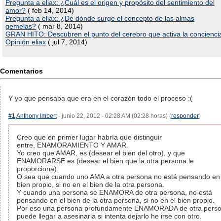
Pregunta a eliax: ¿Cuál es el origen y propósito del sentimiento del
amor?
( feb 14, 2014)
Pregunta a eliax: ¿De dónde surge el concepto de las almas
gemelas?
( mar 8, 2014)
GRAN HITO: Descubren el punto del cerebro que activa la concienci
Opinión eliax
( jul 7, 2014)
Comentarios
Y yo que pensaba que era en el corazón todo el proceso :(
#1
Anthony Imbert
- junio 22, 2012 - 02:28 AM (02:28 horas) (
responder
)
Creo que en primer lugar habría que distinguir
entre, ENAMORAMIENTO Y AMAR.
Yo creo que AMAR, es (desear el bien del otro), y que
ENAMORARSE es (desear el bien que la otra persona le
proporciona).
O sea que cuando uno AMA a otra persona no está pensando en 
bien propio, si no en el bien de la otra persona.
Y cuando una persona se ENAMORA de otra persona, no está
pensando en el bien de la otra persona, si no en el bien propio.
Por eso una persona profundamente ENAMORADA de otra pers
puede llegar a asesinarla si intenta dejarlo he irse con otro.