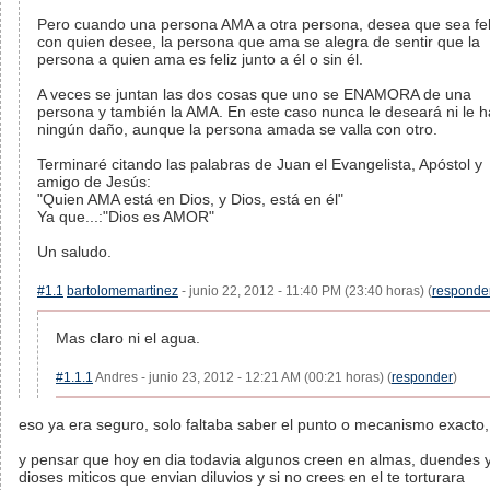
Pero cuando una persona AMA a otra persona, desea que sea fel
con quien desee, la persona que ama se alegra de sentir que la
persona a quien ama es feliz junto a él o sin él.
A veces se juntan las dos cosas que uno se ENAMORA de una
persona y también la AMA. En este caso nunca le deseará ni le h
ningún daño, aunque la persona amada se valla con otro.
Terminaré citando las palabras de Juan el Evangelista, Apóstol y
amigo de Jesús:
"Quien AMA está en Dios, y Dios, está en él"
Ya que...:"Dios es AMOR"
Un saludo.
#1.1
bartolomemartinez
- junio 22, 2012 - 11:40 PM (23:40 horas) (
responde
Mas claro ni el agua.
#1.1.1
Andres - junio 23, 2012 - 12:21 AM (00:21 horas) (
responder
)
eso ya era seguro, solo faltaba saber el punto o mecanismo exacto,
y pensar que hoy en dia todavia algunos creen en almas, duendes 
dioses miticos que envian diluvios y si no crees en el te torturara