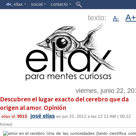
eliax
social
contacto
A+
texto:
A-
viernes, junio 22, 2
Descubren el lugar exacto del cerebro que da
origen al amor. Opinión
josé elías
eliax id:
9513
en jun 22, 2012 a las 12:12 AM ( 00:12
horas)
Una de las curiosidades (tanto científica co