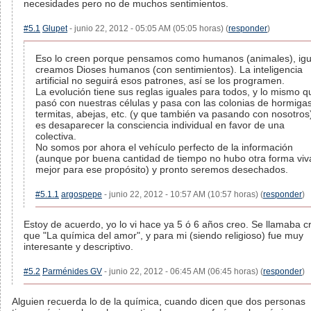
necesidades pero no de muchos sentimientos.
#5.1
Glupet
- junio 22, 2012 - 05:05 AM (05:05 horas) (
responder
)
Eso lo creen porque pensamos como humanos (animales), igu
creamos Dioses humanos (con sentimientos). La inteligencia
artificial no seguirá esos patrones, así se los programen.
La evolución tiene sus reglas iguales para todos, y lo mismo q
pasó con nuestras células y pasa con las colonias de hormigas
termitas, abejas, etc. (y que también va pasando con nosotros
es desaparecer la consciencia individual en favor de una
colectiva.
No somos por ahora el vehículo perfecto de la información
(aunque por buena cantidad de tiempo no hubo otra forma viv
mejor para ese propósito) y pronto seremos desechados.
#5.1.1
argospepe
- junio 22, 2012 - 10:57 AM (10:57 horas) (
responder
)
Estoy de acuerdo, yo lo vi hace ya 5 ó 6 años creo. Se llamaba c
que "La química del amor", y para mi (siendo religioso) fue muy
interesante y descriptivo.
#5.2
Parménides GV
- junio 22, 2012 - 06:45 AM (06:45 horas) (
responder
)
Alguien recuerda lo de la química, cuando dicen que dos personas