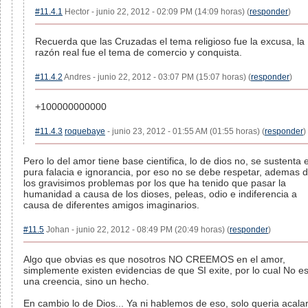
#11.4.1
Hector - junio 22, 2012 - 02:09 PM (14:09 horas) (
responder
)
Recuerda que las Cruzadas el tema religioso fue la excusa, la
razón real fue el tema de comercio y conquista.
#11.4.2
Andres - junio 22, 2012 - 03:07 PM (15:07 horas) (
responder
)
+100000000000
#11.4.3
roquebaye
- junio 23, 2012 - 01:55 AM (01:55 horas) (
responder
)
Pero lo del amor tiene base cientifica, lo de dios no, se sustenta 
pura falacia e ignorancia, por eso no se debe respetar, ademas 
los gravisimos problemas por los que ha tenido que pasar la
humanidad a causa de los dioses, peleas, odio e indiferencia a
causa de diferentes amigos imaginarios.
#11.5
Johan - junio 22, 2012 - 08:49 PM (20:49 horas) (
responder
)
Algo que obvias es que nosotros NO CREEMOS en el amor,
simplemente existen evidencias de que SI exite, por lo cual No e
una creencia, sino un hecho.
En cambio lo de Dios... Ya ni hablemos de eso, solo queria acala