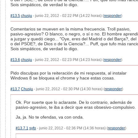
Sois simpáticos, de verdad lo digo.
#13.5
chusju
- junio 22, 2012 - 02:22 PM (14:22 horas) (
responder
)
Comentarios se mueven en la misma frecuencia. Troll pasivo,
pasivo-agresivo? O blanco, o negro, o sí o no. El hombre aprend
a juzgar y quedó ciego... "Oye, eres del Madrid o del Barça?, del
o del PSOE?, de Dios o de la Ciencia?... Puff, que tufo más ranci
Sois simpáticos, de verdad lo digo.
#13.6
chusju
- junio 22, 2012 - 02:23 PM (14:23 horas) (
responder
)
Pido disculpas por la reiteración de mi respuesta, al instalar
Windows 8 se bloquea el chrome y hace estas cosas.
#13.7
Chusju
- junio 22, 2012 - 02:30 PM (14:30 horas) (
responder
)
Ok. Por suerte que lo aclaraste. De lo contrario, además de
pasivo-agresivo, te iba a decir que eras obsesivo-compulsivo.
Ja, ja. No te ofendas, va con onda.
#13.7.1
syfo
- junio 22, 2012 - 02:36 PM (14:36 horas) (
responder
)