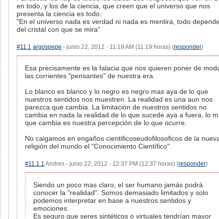
en todo, y los de la ciencia, que creen que el universo que nos
presenta la ciencia es todo.
"En el universo nada es verdad ni nada es mentira, todo depend
del cristal con que se mira"
#11.1
argospepe
- junio 22, 2012 - 11:19 AM (11:19 horas) (
responder
)
Esa precisamente es la falacia que nos quieren poner de mod
las corrientes "pensantes" de nuestra era.
Lo blanco es blanco y lo negro es negro mas aya de lo que
nuestros sentidos nos muestren. La realidad es una aun nos
parezca que cambia. La limitación de nuestros sentidos no
cambia en nada la realidad de lo que sucede aya a fuera, lo 
que cambia es nuestra percepción de lo que ocurre.
No caigamos en engaños cientificoseudofilosoficos de la nuev
religión del mundo el "Conocimiento Científico"
#11.1.1
Andres - junio 22, 2012 - 12:37 PM (12:37 horas) (
responder
)
Siendo un poco mas claro, el ser humano jamás podrá
conocer la "realidad". Somos demasiado limitados y solo
podemos interpretar en base a nuestros sentidos y
emociones.
Es seguro que seres sintéticos o virtuales tendrían mayor