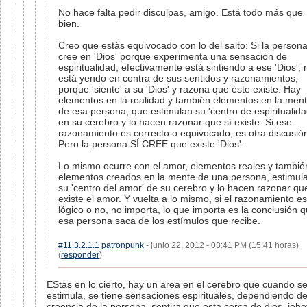
No hace falta pedir disculpas, amigo. Está todo más que
bien.
Creo que estás equivocado con lo del salto: Si la person
cree en 'Dios' porque experimenta una sensación de
espiritualidad, efectivamente está sintiendo a ese 'Dios', 
está yendo en contra de sus sentidos y razonamientos,
porque 'siente' a su 'Dios' y razona que éste existe. Hay
elementos en la realidad y también elementos en la men
de esa persona, que estimulan su 'centro de espiritualida
en su cerebro y lo hacen razonar que sí existe. Si ese
razonamiento es correcto o equivocado, es otra discusió
Pero la persona SÍ CREE que existe 'Dios'.
Lo mismo ocurre con el amor, elementos reales y tambié
elementos creados en la mente de una persona, estimul
su 'centro del amor' de su cerebro y lo hacen razonar que
existe el amor. Y vuelta a lo mismo, si el razonamiento es
lógico o no, no importa, lo que importa es la conclusión 
esa persona saca de los estímulos que recibe.
#11.3.2.1.1
patronpunk
- junio 22, 2012 - 03:41 PM (15:41 horas)
(
responder
)
EStas en lo cierto, hay un area en el cerebro que cuando s
estimula, se tiene sensaciones espirituales, dependiendo de
creencia de la persona, sentira que esta cerca de dios, jeh