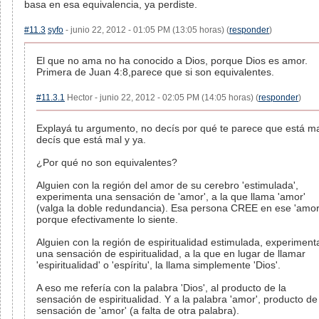
basa en esa equivalencia, ya perdiste.
#11.3
syfo
- junio 22, 2012 - 01:05 PM (13:05 horas) (
responder
)
El que no ama no ha conocido a Dios, porque Dios es amor.
Primera de Juan 4:8,parece que si son equivalentes.
#11.3.1
Hector - junio 22, 2012 - 02:05 PM (14:05 horas) (
responder
)
Explayá tu argumento, no decís por qué te parece que está ma
decís que está mal y ya.
¿Por qué no son equivalentes?
Alguien con la región del amor de su cerebro 'estimulada',
experimenta una sensación de 'amor', a la que llama 'amor'
(valga la doble redundancia). Esa persona CREE en ese 'amor
porque efectivamente lo siente.
Alguien con la región de espiritualidad estimulada, experiment
una sensación de espiritualidad, a la que en lugar de llamar
'espiritualidad' o 'espíritu', la llama simplemente 'Dios'.
A eso me refería con la palabra 'Dios', al producto de la
sensación de espiritualidad. Y a la palabra 'amor', producto de
sensación de 'amor' (a falta de otra palabra).