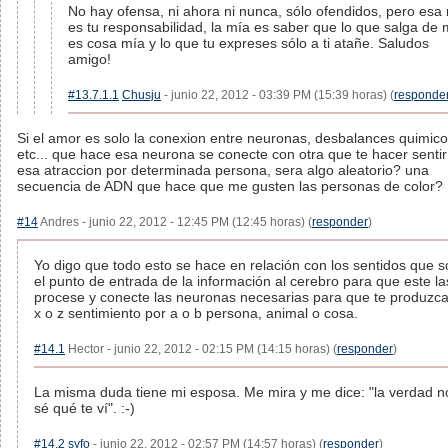
No hay ofensa, ni ahora ni nunca, sólo ofendidos, pero esa
es tu responsabilidad, la mía es saber que lo que salga de 
es cosa mía y lo que tu expreses sólo a ti atañe. Saludos
amigo!
#13.7.1.1
Chusju
- junio 22, 2012 - 03:39 PM (15:39 horas) (
responde
Si el amor es solo la conexion entre neuronas, desbalances quimico
etc... que hace esa neurona se conecte con otra que te hacer sentir
esa atraccion por determinada persona, sera algo aleatorio? una
secuencia de ADN que hace que me gusten las personas de color?
#14
Andres - junio 22, 2012 - 12:45 PM (12:45 horas) (
responder
)
Yo digo que todo esto se hace en relación con los sentidos que 
el punto de entrada de la información al cerebro para que este la
procese y conecte las neuronas necesarias para que te produzc
x o z sentimiento por a o b persona, animal o cosa.
#14.1
Hector - junio 22, 2012 - 02:15 PM (14:15 horas) (
responder
)
La misma duda tiene mi esposa. Me mira y me dice: "la verdad n
sé qué te ví". :-)
#14.2
syfo
- junio 22, 2012 - 02:57 PM (14:57 horas) (
responder
)