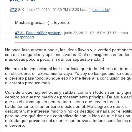
#7.2
SrX - junio 22, 2012 - 01:39 PM (13:39 horas) (
responder
)
Muchas gracias =)... leyendo.
#7.2.1
Edder Núñez
(
enlace
) - junio 22, 2012 - 03:16 PM (15:16 horas)
(
responder
)
No hace falta atacar a nadie, las ideas fluyen y la verdad permanec
con o sin engañifas y opiniones varias. Ojalá consigamos entender
más cosas poco a poco, sin dar por supuesto nada :)
He tenido la sensación al leer el artículo que todo debería de termin
en el cerebro, el razonamiento vaya. Yo soy de los que piensa que 
el cerebro pasa todo, aunque eso no me lleve a la conclusión de qu
el cerebro produce todo.
Considero que hay entradas y salidas, como en todo sistema, y que
cerebro es nuestro medio de procesamiento principal. De ahí a deci
que es él mismo quien genera todo... creo que hay un trecho.
Evidentemente, el amor tiene efectos en él. Me alegro de que los
descubran, me interesa mucho y no los desdigo ni nada por el estilo
pero no veo qué tiene de contradictorio con la idea de que hay una
entrada que proviene del exterior que provoca todos esos efectos e
el cerebro.