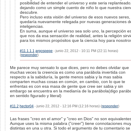
posibilidad de entender el universo y este seria replanteado
dejando como un simple cuento de niño lo que nuestra cien
descubre.
Pero incluso esta visión del universo de esos nuevos seres,
quedaría nuevamente relegada por nuevas generaciones d
inteligencias.
En suma, aunque el universo sea solo uno, la percepción es
que nos da esa sensación de realidad, antes la religión sirvi
para los mismos propósitos que la ciencia hoy para nosotro
#11.1.1.1
argospepe
- junio 22, 2012 - 10:11 PM (22:11 horas)
(
responder
)
Me parece muy sensato lo que dices, pero no debes olvidar que
muchas veces la creencia es como una parábola invertida con
respecto a la sabiduría, la gente menos sabia y la mas sabia
comparten muchas cosas en común, en cambio, con lo que te
enfrentas es con esa masa de gente que cree ser sabia y sin
embargo se encuentra en la medianía de la parábola(digo paráb
en sentido figurado y literal)
#11.2
hector04
- junio 22, 2012 - 12:16 PM (12:16 horas) (
responder
)
Las frases "creo en el amor" y "creo en Dios" no son equivalentes
Aunque uses la misma palabra ("creer") tiene connotaciones mu
distintas en una u otra. Si todo el argumento de tu comentario se