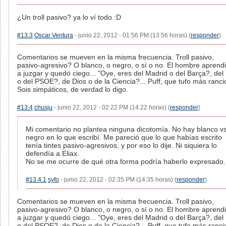
¿Un troll pasivo? ya lo ví todo :D
#13.3
Oscar Ventura
- junio 22, 2012 - 01:56 PM (13:56 horas) (
responder
)
Comentarios se mueven en la misma frecuencia. Troll pasivo,
pasivo-agresivo? O blanco, o negro, o sí o no. El hombre aprend
a juzgar y quedó ciego... "Oye, eres del Madrid o del Barça?, del
o del PSOE?, de Dios o de la Ciencia?... Puff, que tufo más ranci
Sois simpáticos, de verdad lo digo.
#13.4
chusju
- junio 22, 2012 - 02:22 PM (14:22 horas) (
responder
)
Mi comentario no plantea ninguna dicotomía. No hay blanco v
negro en lo que escribí. Me pareció que lo que habías escrito
tenía tintes pasivo-agresivos, y por eso lo dije. Ni siquiera lo
defendía a Eliax.
No se me ocurre de qué otra forma podría haberlo expresado.
#13.4.1
syfo
- junio 22, 2012 - 02:35 PM (14:35 horas) (
responder
)
Comentarios se mueven en la misma frecuencia. Troll pasivo,
pasivo-agresivo? O blanco, o negro, o sí o no. El hombre aprend
a juzgar y quedó ciego... "Oye, eres del Madrid o del Barça?, del
o del PSOE?, de Dios o de la Ciencia?... Puff, que tufo más ranci