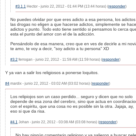
#3.1.1
Hector - junio 22, 2012 - 01:44 PM (13:44 horas) (
responder
)
No puedes olvidar por que eres adicto a esa persona, los adictos
las drogas no eligen a que hacerse adictos, simplemente se hac
adictos y punto. Todo esto tiene sentido si pensamos lo cerca qu
esta el punto del amor con el de la adicción.
Pensándolo de esa manera, creo que en ves de decirle a mi novi
te amo, te voy a decir, "soy adicto a tu persona" XD
#3.2
ferrogan - junio 22, 2012 - 11:59 AM (11:59 horas) (
responder
)
Y ya van a salir los religiosos a ponerse loquitos.
#4
mardix - junio 22, 2012 - 03:02 AM (03:02 horas) (
responder
)
Los relipiojos son un caso perdido... seguro y dicen que no solo
depende de esa zona del cerebro, sino que actua en coordinacio
con el espiritu, que una cosa no es posible sin la otra. Jajaja, ay,
eso si que da risa.
#4.1
Johan - junio 22, 2012 - 03:08 AM (03:08 horas) (
responder
)
No hay ningún comentario religioso y ya salieron a buscar pel