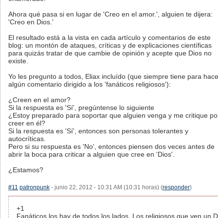
Ahora qué pasa si en lugar de 'Creo en el amor.', alguien te dijera:
'Creo en Dios.'
El resultado está a la vista en cada artículo y comentarios de este
blog: un montón de ataques, críticas y de explicaciones científicas
para quizás tratar de que cambie de opinión y acepte que Dios no
existe.
Yo les pregunto a todos, Eliax incluído (que siempre tiene para hace
algún comentario dirigido a los 'fanáticos religiosos'):
¿Creen en el amor?
Si la respuesta es 'Sí', pregúntense lo siguiente
¿Estoy preparado para soportar que alguien venga y me critique po
creer en él?
Si la respuesta es 'Sí', entonces son personas tolerantes y
autocríticas.
Pero si su respuesta es 'No', entonces piensen dos veces antes de
abrir la boca para criticar a alguien que cree en 'Dios'.
¿Estamos?
#11
patronpunk
- junio 22, 2012 - 10:31 AM (10:31 horas) (
responder
)
+1
Fanáticos los hay de todos los lados. Los religiosos que ven un D