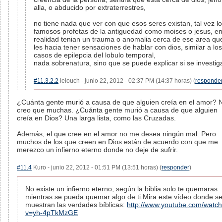
alla, o abducido por extraterrestres,
no tiene nada que ver con que esos seres existan, tal vez l
famosos profetas de la antiguedad como moises o jesus, e
realidad tenian un trauma o anomalia cerca de ese area qu
les hacia tener sensaciones de hablar con dios, similar a los
casos de epilepcia del lobulo temporal,
nada sobrenatura, sino que se puede explicar si se investig
#11.3.2.2
lelouch - junio 22, 2012 - 02:37 PM (14:37 horas) (
responde
¿Cuánta gente murió a causa de que alguien creía en el amor? 
creo que muchas. ¿Cuánta gente murió a causa de que alguien
creía en Dios? Una larga lista, como las Cruzadas.
Además, el que cree en el amor no me desea ningún mal. Pero
muchos de los que creen en Dios están de acuerdo con que me
merezco un infierno eterno donde no deje de sufrir.
#11.4
Kuro - junio 22, 2012 - 01:51 PM (13:51 horas) (
responder
)
No existe un infierno eterno, según la biblia solo te quemaras
mientras se pueda quemar algo de ti.Mira este vídeo donde s
muestran las verdades bíblicas:
http://www.youtube.com/watc
v=yh-4pTkMzGE