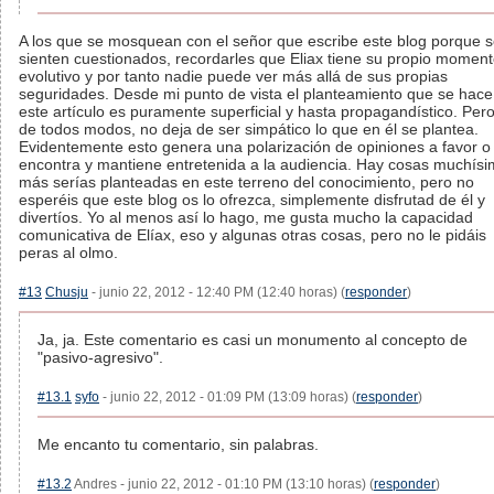
A los que se mosquean con el señor que escribe este blog porque 
sienten cuestionados, recordarles que Eliax tiene su propio momen
evolutivo y por tanto nadie puede ver más allá de sus propias
seguridades. Desde mi punto de vista el planteamiento que se hace
este artículo es puramente superficial y hasta propagandístico. Per
de todos modos, no deja de ser simpático lo que en él se plantea.
Evidentemente esto genera una polarización de opiniones a favor o
encontra y mantiene entretenida a la audiencia. Hay cosas muchís
más serías planteadas en este terreno del conocimiento, pero no
esperéis que este blog os lo ofrezca, simplemente disfrutad de él y
divertíos. Yo al menos así lo hago, me gusta mucho la capacidad
comunicativa de Elíax, eso y algunas otras cosas, pero no le pidáis
peras al olmo.
#13
Chusju
- junio 22, 2012 - 12:40 PM (12:40 horas) (
responder
)
Ja, ja. Este comentario es casi un monumento al concepto de
"pasivo-agresivo".
#13.1
syfo
- junio 22, 2012 - 01:09 PM (13:09 horas) (
responder
)
Me encanto tu comentario, sin palabras.
#13.2
Andres - junio 22, 2012 - 01:10 PM (13:10 horas) (
responder
)