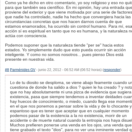
Como ya he dicho en otro comentario, yo soy religioso y eso no qui
para que también sea científico. En mi opinión, hay una entrada qu
proviene del exterior y que viene motivada por una serie de factore
que nadie ha controlado, nadie ha hecho que convergiera hacia las
circunstancias concretas que nos hacen darnos cuenta de que
estamos enamorados, ha ocurrido sin control humano. Para mí, es
acción sí es espiritual en tanto que no es humana, y la naturaleza n
actúa con consciencia.
Podemos suponer que la naturaleza tiende "per se" hacia estos
estados. Yo simplemente dudo que esto pueda ocurrir sin acción
inteligente. Y como no somos nosotros... pues pienso Dios está
presente en nuestras vida.
#8
Parménides GV
- junio 22, 2012 - 06:52 AM (06:52 horas) (
responder
)
Lo de tu diosito se desploma, se viene abajo feamente cuando u
cuestiona de donde ha salido a dios ? quien le ha creado ? y not
que no hay absolutamente ni una pizca de evidencia que sugiera
existencia, pasa que siempre tendemos a inventar deidades cua
hay huecos de conocimiento, o miedo, cuando llega ese momenti
en el que nos ponemos a pensar sobre la vida y de lo chocante y
espantoso que es tener que aceptar que en cualquier momento
podemos pasar de la existencia a la no existencia, morir de un
accidente o de muerte natural cuando la entropia nos haya disuel
Muchos prefieren ponerse una venda en los ojos, una venda que
tiene grabado el texto "dios", para no ver una inminente verdad 