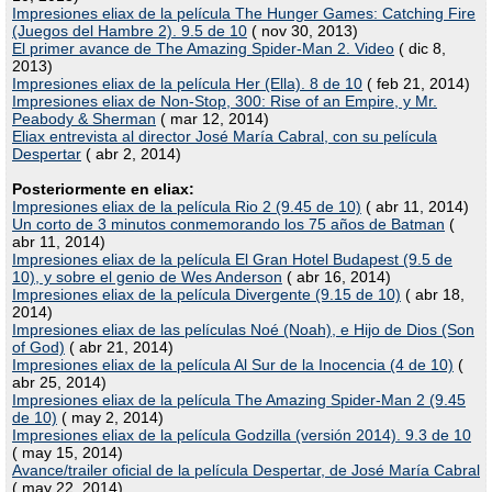
Impresiones eliax de la película The Hunger Games: Catching Fire
(Juegos del Hambre 2). 9.5 de 10
( nov 30, 2013)
El primer avance de The Amazing Spider-Man 2. Video
( dic 8,
2013)
Impresiones eliax de la película Her (Ella). 8 de 10
( feb 21, 2014)
Impresiones eliax de Non-Stop, 300: Rise of an Empire, y Mr.
Peabody & Sherman
( mar 12, 2014)
Eliax entrevista al director José María Cabral, con su película
Despertar
( abr 2, 2014)
Posteriormente en eliax:
Impresiones eliax de la película Rio 2 (9.45 de 10)
( abr 11, 2014)
Un corto de 3 minutos conmemorando los 75 años de Batman
(
abr 11, 2014)
Impresiones eliax de la película El Gran Hotel Budapest (9.5 de
10), y sobre el genio de Wes Anderson
( abr 16, 2014)
Impresiones eliax de la película Divergente (9.15 de 10)
( abr 18,
2014)
Impresiones eliax de las películas Noé (Noah), e Hijo de Dios (Son
of God)
( abr 21, 2014)
Impresiones eliax de la película Al Sur de la Inocencia (4 de 10)
(
abr 25, 2014)
Impresiones eliax de la película The Amazing Spider-Man 2 (9.45
de 10)
( may 2, 2014)
Impresiones eliax de la película Godzilla (versión 2014). 9.3 de 10
( may 15, 2014)
Avance/trailer oficial de la película Despertar, de José María Cabral
( may 22, 2014)