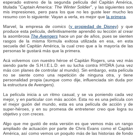
esperado estreno de la segunda película del Capitán América,
titulada "
Captain America: The Winter Soldier
", y las siguientes son
mis impresiones, pero para los que no les guste leer mucho les
resumo con lo siguiente: Vayan a verla, es mejor que
la primera
.
Marvel, la empresa de
comics
(
y propiedad de Disney
) y que
produce esta película, definitivamente aprendió su lección al crear
la asombrosa
The Avengers
hace un par de años, pues se sienten
rasgos de la misma fórmula exitosa utilizada en esa, en esta
secuela del Capitán América, la cual creo que a la mayoría de las
personas le gustará más que la primera.
Acá volvemos con nuestro héroe el Capitán Rogers, una vez más
siendo parte de S.H.I.E.L.D. en su lucha contra HYDRA (una vez
más con planes de controlar al mundo). Sin embargo, esta película
no se siente como una repetición de ninguna otra, y tiene
personalidad propia (aunque como dije, influenciada sin duda por
la estructura de Avengers).
La película inicia a un ritmo casual, y se va poniendo cada vez
mejor, y en particular con más acción. Esta no es una película con
el mejor guión del mundo, esta es una película de acción y de
super-héroes, y en su promesa de entretener creo que logra su
objetivo y con creces.
Algo que me gustó de esta versión es que vemos más un rango
ampliado de actuación por parte de Chris Evans como el Capitán
América, así como vemos un poquito más de las historias de fondo