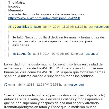
The Matrix
Inception
Memento
Y acá te dejo una lista que contiene muchas más:
https://www.eliax.com/index.cfm?post_id=8958
#8.1
José Elías
(
enlace
) - abril 4, 2014 - 11:33 AM (11:33 horas) (
responder
)
Te faltó Nuit et brouillard de Alain Resnais, y tantas otras de
los padres del cine oara ejercitar neuronas, no para
eliminarlas.
#8.1.1
Andrés
- abril 5, 2014 - 02:42 AM (02:42 horas) (
responder
)
La verdad no me gusto mucho. Lo senti muy lejos en calidad de
actuacion y guion de los AVENGERS. Bueno cuando uno ve una
buena pelicula como los AVENGERS espera que todos los demas
sean de la misma calidad o superior en todos los sentidos
#9
omar - abril 4, 2014 - 12:53 PM (12:53 horas) (
responder
)
Si esta mejor que la primera(que no estuvo mal pero algo le falto)
entonces si ire a verla, he leido varias criticas y todos apuntan a
que se han superado y despues de esa mal sabor y atrofiado
Ironman3(denigracion total) y Thor2 que le metieron mucha