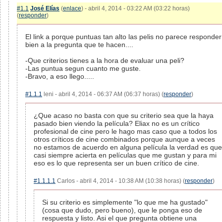
#1.1
José Elías
(
enlace
) - abril 4, 2014 - 03:22 AM (03:22 horas)
(
responder
)
El link a porque puntuas tan alto las pelis no parece responder
bien a la pregunta que te hacen....
-Que criterios tienes a la hora de evaluar una peli?
-Las puntua segun cuanto me guste.
-Bravo, a eso llego.....
#1.1.1
leni - abril 4, 2014 - 06:37 AM (06:37 horas) (
responder
)
¿Que acaso no basta con que su criterio sea que la haya
pasado bien viendo la película? Eliax no es un crítico
profesional de cine pero le hago mas caso que a todos los
otros críticos de cine combinados porque aunque a veces
no estamos de acuerdo en alguna película la verdad es que
casi siempre acierta en películas que me gustan y para mi
eso es lo que representa ser un buen crítico de cine.
#1.1.1.1
Carlos - abril 4, 2014 - 10:38 AM (10:38 horas) (
responder
)
Si su criterio es simplemente "lo que me ha gustado"
(cosa que dudo, pero bueno), que le ponga eso de
respuesta y listo. Asi el que pregunta obtiene una