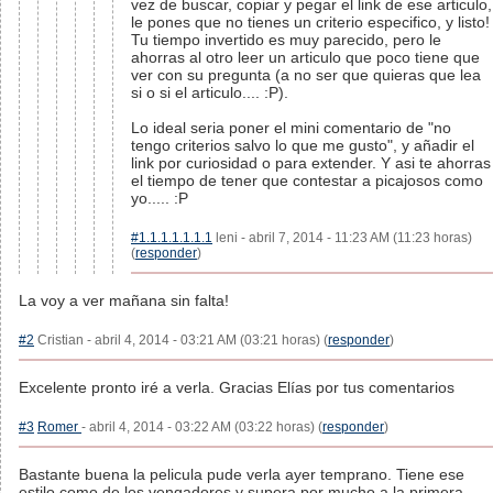
vez de buscar, copiar y pegar el link de ese articulo,
le pones que no tienes un criterio especifico, y listo!
Tu tiempo invertido es muy parecido, pero le
ahorras al otro leer un articulo que poco tiene que
ver con su pregunta (a no ser que quieras que lea
si o si el articulo.... :P).
Lo ideal seria poner el mini comentario de "no
tengo criterios salvo lo que me gusto", y añadir el
link por curiosidad o para extender. Y asi te ahorras
el tiempo de tener que contestar a picajosos como
yo..... :P
#1.1.1.1.1.1.1
leni - abril 7, 2014 - 11:23 AM (11:23 horas)
(
responder
)
La voy a ver mañana sin falta!
#2
Cristian - abril 4, 2014 - 03:21 AM (03:21 horas) (
responder
)
Excelente pronto iré a verla. Gracias Elías por tus comentarios
#3
Romer
- abril 4, 2014 - 03:22 AM (03:22 horas) (
responder
)
Bastante buena la pelicula pude verla ayer temprano. Tiene ese
estilo como de los vengadores y supera por mucho a la primera