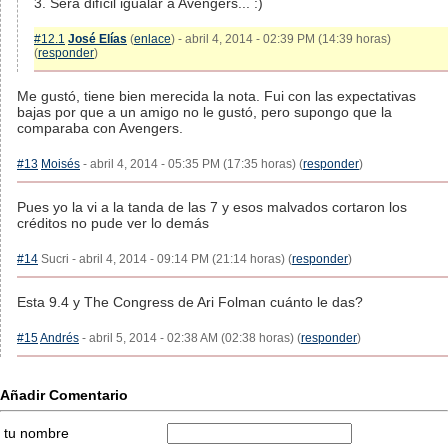
3. Será difícil igualar a Avengers... :)
#12.1
José Elías
(
enlace
) - abril 4, 2014 - 02:39 PM (14:39 horas)
(
responder
)
Me gustó, tiene bien merecida la nota. Fui con las expectativas
bajas por que a un amigo no le gustó, pero supongo que la
comparaba con Avengers.
#13
Moisés
- abril 4, 2014 - 05:35 PM (17:35 horas) (
responder
)
Pues yo la vi a la tanda de las 7 y esos malvados cortaron los
créditos no pude ver lo demás
#14
Sucri - abril 4, 2014 - 09:14 PM (21:14 horas) (
responder
)
Esta 9.4 y The Congress de Ari Folman cuánto le das?
#15
Andrés
- abril 5, 2014 - 02:38 AM (02:38 horas) (
responder
)
Añadir Comentario
tu nombre