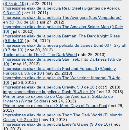
(8.75 de 10)
( jul 22, 2011)
Impresiones eliax de la película Real Steel (Gigantes de Acero).
9.3 de 10
( oct 11, 2011)
Impresiones eliax de la película The Avengers (Los Vengadores),
en 3D (9.8 de 10)
( abr 27, 2012)
Impresiones eliax de la película The Amazing Spider-Man (9.0 de
10)
( jul 6, 2012)
Impresiones eliax de la película Batman: The Dark Knight Rises
(9.9 de 10)
( jul 24, 2012)
Impresiones eliax de la nueva película de James Bond 007: Skyfall
(9.7 de 10)
( nov 30, 2012)
Trailer oficial de Thor 2: The Dark World
( abr 25, 2013)
Impresiones eliax de la película Star Trek: Into Darkness (9.5 de
10)
( may 16, 2013)
Impresiones eliax de la película Fast and Furious 6 (Rápido y
Furioso 6). 9.6 de 10
( may 25, 2013)
Impresiones eliax de la película The Wolverine: Inmortal (9.4 de
10)
( jul 26, 2013)
Impresiones eliax de la película Gravity. 9.9 de 10
( oct 9, 2013)
impresiones eliax de la película Rush (9.45 de 10)
( oct 13, 2013)
Primer avance extendido de Capitán América 2: Soldado de
Invierno (Winter Soldier)
( oct 24, 2013)
Primer avance extendido de X-Men: Days of Future Past
( oct 29,
2013)
Impresiones eliax de la película Thor: The Dark World (El Mundo
Oscuro). 9.2 de 10
( nov 10, 2013)
Impresiones eliax de la película Ender's Game (9.3 de 10)
( nov
10, 2013)