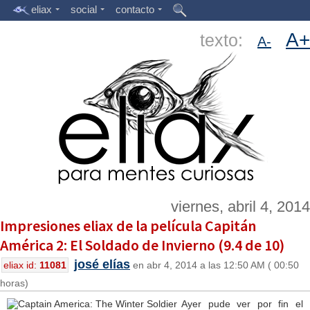
eliax
social
contacto
A+
texto:
A-
viernes, abril 4, 2014
Impresiones eliax de la película Capitán
América 2: El Soldado de Invierno (9.4 de 10)
josé elías
eliax id:
11081
en abr 4, 2014 a las 12:50 AM ( 00:50
horas)
Ayer pude ver por fin el