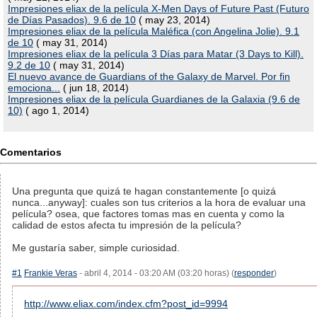
Impresiones eliax de la película X-Men Days of Future Past (Futuro
de Días Pasados). 9.6 de 10
( may 23, 2014)
Impresiones eliax de la película Maléfica (con Angelina Jolie). 9.1
de 10
( may 31, 2014)
Impresiones eliax de la película 3 Días para Matar (3 Days to Kill).
9.2 de 10
( may 31, 2014)
El nuevo avance de Guardians of the Galaxy de Marvel. Por fin
emociona...
( jun 18, 2014)
Impresiones eliax de la película Guardianes de la Galaxia (9.6 de
10)
( ago 1, 2014)
Comentarios
Una pregunta que quizá te hagan constantemente [o quizá
nunca...anyway]: cuales son tus criterios a la hora de evaluar una
película? osea, que factores tomas mas en cuenta y como la
calidad de estos afecta tu impresión de la película?
Me gustaría saber, simple curiosidad.
#1
Frankie Veras
- abril 4, 2014 - 03:20 AM (03:20 horas) (
responder
)
http://www.eliax.com/index.cfm?post_id=9994