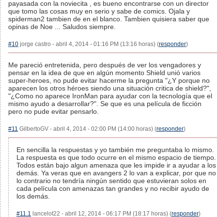
payasada con la noviecita , es bueno encontrarse con un director
que tomo las cosas muy en serio y sabe de comics. Ojala y
spiderman2 tambien de en el blanco. Tambien quisiera saber que
opinas de Noe ... Saludos siempre.
#10
jorge castro - abril 4, 2014 - 01:16 PM (13:16 horas) (
responder
)
Me pareció entretenida, pero después de ver los vengadores y
pensar en la idea de que en algún momento Shield unió varios
super-heroes, no pude evitar hacerme la pregunta "¿Y porque no
aparecen los otros héroes siendo una situación critica de shield?",
"¿Como no aparece IronMan para ayudar con la tecnología que el
mismo ayudo a desarrollar?". Se que es una película de ficción
pero no pude evitar pensarlo.
#11
GilbertoGV - abril 4, 2014 - 02:00 PM (14:00 horas) (
responder
)
En sencilla la respuestas y yo también me preguntaba lo mismo.
La respuesta es que todo ocurre en el mismo espacio de tiempo.
Todos están bajo algun amenaza que les impide ir a ayudar a los
demás. Ya veras que en avangers 2 lo van a explicar, por que no
lo contrario no tendría ningún sentido que estuvieran solos en
cada película con amenazas tan grandes y no recibir ayudo de
los demás.
#11.1
lancelot22 - abril 12, 2014 - 06:17 PM (18:17 horas) (
responder
)