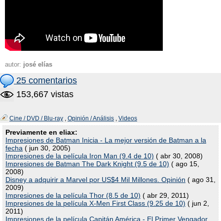
autor:
josé elías
25 comentarios
153,667 vistas
Cine / DVD / Blu-ray
,
Opinión / Análisis
,
Videos
Previamente en eliax:
Impresiones de Batman Inicia - La mejor versión de Batman a la
fecha
( jun 30, 2005)
Impresiones de la película Iron Man (9.4 de 10)
( abr 30, 2008)
Impresiones de Batman The Dark Knight (9.5 de 10)
( ago 15,
2008)
Disney a adquirir a Marvel por US$4 Mil Millones. Opinión
( ago 31,
2009)
Impresiones de la película Thor (8.5 de 10)
( abr 29, 2011)
Impresiones de la película X-Men First Class (9.25 de 10)
( jun 2,
2011)
Impresiones de la película Capitán América - El Primer Vengador