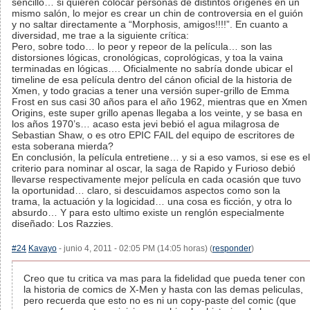
sencillo… si quieren colocar personas de distintos orígenes en un
mismo salón, lo mejor es crear un chin de controversia en el guión
y no saltar directamente a “Morphosis, amigos!!!!”. En cuanto a
diversidad, me trae a la siguiente crítica:
Pero, sobre todo… lo peor y repeor de la película… son las
distorsiones lógicas, cronológicas, coprológicas, y toa la vaina
terminadas en lógicas…. Oficialmente no sabría donde ubicar el
timeline de esa película dentro del cánon oficial de la historia de
Xmen, y todo gracias a tener una versión super-grillo de Emma
Frost en sus casi 30 años para el año 1962, mientras que en Xmen
Origins, este super grillo apenas llegaba a los veinte, y se basa en
los años 1970’s… acaso esta jevi bebió el agua milagrosa de
Sebastian Shaw, o es otro EPIC FAIL del equipo de escritores de
esta soberana mierda?
En conclusión, la película entretiene… y si a eso vamos, si ese es el
criterio para nominar al oscar, la saga de Rapido y Furioso debió
llevarse respectivamente mejor película en cada ocasión que tuvo
la oportunidad… claro, si descuidamos aspectos como son la
trama, la actuación y la logicidad… una cosa es ficción, y otra lo
absurdo… Y para esto ultimo existe un renglón especialmente
diseñado: Los Razzies.
#24
Kavayo
- junio 4, 2011 - 02:05 PM (14:05 horas) (
responder
)
Creo que tu critica va mas para la fidelidad que pueda tener con
la historia de comics de X-Men y hasta con las demas peliculas,
pero recuerda que esto no es ni un copy-paste del comic (que