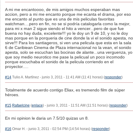
A mi me encantoooo, de mis amigos muchos esperaban mas
accion, pero a mi me encanto porque me ecanta el drama, por eso
me encanto al punto que es una de mis peliculas favoritas
watchman....pero en fin, no se si podría catalogarla como la mejor,
para mi x man 2 sigue siendo el hito a vencer...pero de que fue
buena no hay duda, excelente!!! yo le doy un 9 de 10, y no le doy
mas porque en la porqueria de cine donde la vi el sonido apesta, no
sirve!!! Para los santiageros, si ven una pelicula que esta en la sala
6 de Caribiean Cinema de Plaza internacional no la vean, el sonido
apesta, solo se escuchan las bocinas de alante...una verguenza, yo
que soy medio neurotico me pase la pelicual un poco incomodo
porque escuchaba el sonido de la pelicula corriendo en el
proyector.....
#14
Tulio A. Martínez - junio 3, 2011 - 11:41 AM (11:41 horas) (
responder
)
Totalmente de acuerdo contigo Eliax, es tremendo film de súper
héroes.
#15
Rafaelcine
(
enlace
) - junio 3, 2011 - 11:51 AM (11:51 horas) (
responder
)
En mi opinion le daria un 7.5/10 quizas un 8.
#16
Omar H. - junio 3, 2011 - 02:54 PM (14:54 horas) (
responder
)