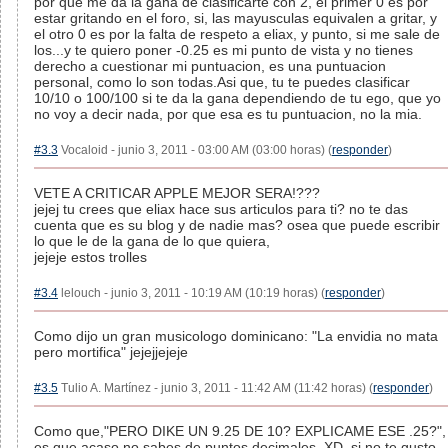
por que me da la gana de clasificarte con 2, el primer 0 es por
estar gritando en el foro, si, las mayusculas equivalen a gritar, y
el otro 0 es por la falta de respeto a eliax, y punto, si me sale de
los...y te quiero poner -0.25 es mi punto de vista y no tienes
derecho a cuestionar mi puntuacion, es una puntuacion
personal, como lo son todas.Asi que, tu te puedes clasificar
10/10 o 100/100 si te da la gana dependiendo de tu ego, que yo
no voy a decir nada, por que esa es tu puntuacion, no la mia.
#3.3
Vocaloid - junio 3, 2011 - 03:00 AM (03:00 horas) (
responder
)
VETE A CRITICAR APPLE MEJOR SERA!???
jejej tu crees que eliax hace sus articulos para ti? no te das
cuenta que es su blog y de nadie mas? osea que puede escribir
lo que le de la gana de lo que quiera,
jejeje estos trolles
#3.4
lelouch - junio 3, 2011 - 10:19 AM (10:19 horas) (
responder
)
Como dijo un gran musicologo dominicano: "La envidia no mata
pero mortifica" jejejjejeje
#3.5
Tulio A. Martínez - junio 3, 2011 - 11:42 AM (11:42 horas) (
responder
)
Como que,"PERO DIKE UN 9.25 DE 10? EXPLICAME ESE .25?",
es que acaso no sabes de puntos decimales, XD, si no te gusto