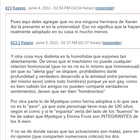
#23
Kavayo
- junio 4, 2011 - 02:04 PM (14:04 horas) (
responder
)
Pues aqui debo agregar que no era ninguna hermana de Xavier.
Asi la presento el en la universidad. Eso no significa que la hayan
realmente adoptado en su casa ni mucho menos.
#23.1
Fulano
- junio 5, 2011 - 02:37 AM (02:37 horas) (
responder
)
Y otra cosa muy disitinta es la homofobia que expones tan
abiertamente. De veras que el machismo no puede cualquier
relacion homosocial (que no es no es lo mismo que homosexual)
sin que su "alerta gay" se dispare; prohibidisimo darle
profundidad y verdedero desarrollo a la amistad entre personas
del mismo sexo( sobre todo hombres) porque ya son gay, como
es bien sabido los amigos no pueden compartir verdaderos
sentimientos, tienen que ser bien "hombrecitos".
Por otra parte lo de Mysitique como herna adopitva o lo que sea
no es lo "peor", ya que este personaje tiene mas de 100 años
según el comic y si te "espanta" verla del lado de los "buenos" te
he de saber que Mysitque y Emma Frost son INTEGRANTES de
los X-men.
Y no se de donde sacas que las actuaciones son malas, pero en
mi opinion (que comparten numerosos criticos) los dos