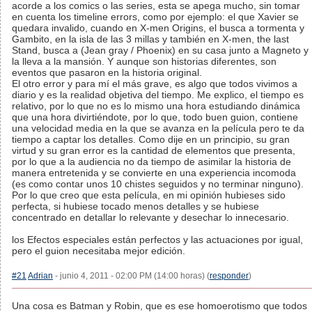
acorde a los comics o las series, esta se apega mucho, sin tomar
en cuenta los timeline errors, como por ejemplo: el que Xavier se
quedara invalido, cuando en X-men Origins, el busca a tormenta y
Gambito, en la isla de las 3 millas y también en X-men, the last
Stand, busca a (Jean gray / Phoenix) en su casa junto a Magneto y
la lleva a la mansión. Y aunque son historias diferentes, son
eventos que pasaron en la historia original.
El otro error y para mí el más grave, es algo que todos vivimos a
diario y es la realidad objetiva del tiempo. Me explico, el tiempo es
relativo, por lo que no es lo mismo una hora estudiando dinámica
que una hora divirtiéndote, por lo que, todo buen guion, contiene
una velocidad media en la que se avanza en la película pero te da
tiempo a captar los detalles. Como dije en un principio, su gran
virtud y su gran error es la cantidad de elementos que presenta,
por lo que a la audiencia no da tiempo de asimilar la historia de
manera entretenida y se convierte en una experiencia incomoda
(es como contar unos 10 chistes seguidos y no terminar ninguno).
Por lo que creo que esta película, en mi opinión hubieses sido
perfecta, si hubiese tocado menos detalles y se hubiese
concentrado en detallar lo relevante y desechar lo innecesario.
los Efectos especiales están perfectos y las actuaciones por igual,
pero el guion necesitaba mejor edición.
#21
Adrian
- junio 4, 2011 - 02:00 PM (14:00 horas) (
responder
)
Una cosa es Batman y Robin, que es ese homoerotismo que todos