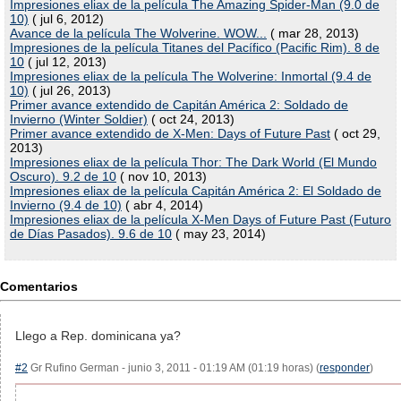
Impresiones eliax de la película The Amazing Spider-Man (9.0 de
10)
( jul 6, 2012)
Avance de la película The Wolverine. WOW...
( mar 28, 2013)
Impresiones de la película Titanes del Pacífico (Pacific Rim). 8 de
10
( jul 12, 2013)
Impresiones eliax de la película The Wolverine: Inmortal (9.4 de
10)
( jul 26, 2013)
Primer avance extendido de Capitán América 2: Soldado de
Invierno (Winter Soldier)
( oct 24, 2013)
Primer avance extendido de X-Men: Days of Future Past
( oct 29,
2013)
Impresiones eliax de la película Thor: The Dark World (El Mundo
Oscuro). 9.2 de 10
( nov 10, 2013)
Impresiones eliax de la película Capitán América 2: El Soldado de
Invierno (9.4 de 10)
( abr 4, 2014)
Impresiones eliax de la película X-Men Days of Future Past (Futuro
de Días Pasados). 9.6 de 10
( may 23, 2014)
Comentarios
Llego a Rep. dominicana ya?
#2
Gr Rufino German - junio 3, 2011 - 01:19 AM (01:19 horas) (
responder
)