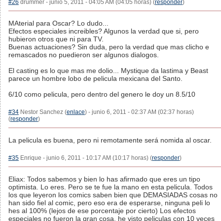
#26
drummer - junio 5, 2011 - 04:05 AM (04:05 horas) (
responder
)
MAterial para Oscar? Lo dudo...
Efectos especiales increibles? Algunos la verdad que si, pero
hubieron otros que ni para TV.
Buenas actuaciones? Sin duda, pero la verdad que mas clicho e
remascados no puedieron ser algunos dialogos.
El casting es lo que mas me dolio... Mystique da lastima y Beast
parece un hombre lobo de pelicula mexicana del Santo.
6/10 como pelicula, pero dentro del genero le doy un 8.5/10
#34
Nestor Sanchez (
enlace
) - junio 6, 2011 - 02:37 AM (02:37 horas)
(
responder
)
La pelicula es buena, pero ni remotamente será nomida al oscar.
#35
Enrique - junio 6, 2011 - 10:17 AM (10:17 horas) (
responder
)
Eliax: Todos sabemos y bien lo has afirmado que eres un tipo
optimista. Lo eres. Pero se te fue la mano en esta pelicula. Todos
los que leyeron los comics saben bien que DEMASIADAS cosas no
han sido fiel al comic, pero eso era de esperarse, ninguna peli lo
hes al 100% (lejos de ese porcentaje por cierto) Los efectos
especiales no fueron la gran cosa, he visto peliculas con 10 veces