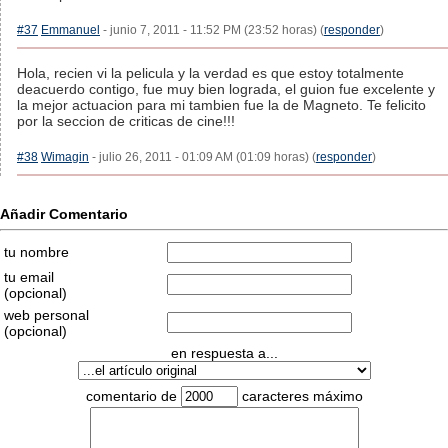
#37
Emmanuel
- junio 7, 2011 - 11:52 PM (23:52 horas) (
responder
)
Hola, recien vi la pelicula y la verdad es que estoy totalmente
deacuerdo contigo, fue muy bien lograda, el guion fue excelente y
la mejor actuacion para mi tambien fue la de Magneto. Te felicito
por la seccion de criticas de cine!!!
#38
Wimagin
- julio 26, 2011 - 01:09 AM (01:09 horas) (
responder
)
Añadir Comentario
tu nombre
tu email
(opcional)
web personal
(opcional)
en respuesta a...
comentario de
caracteres máximo