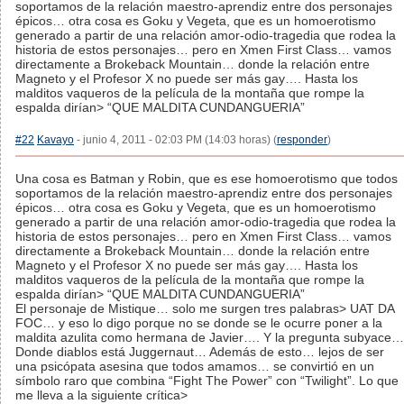
soportamos de la relación maestro-aprendiz entre dos personajes
épicos… otra cosa es Goku y Vegeta, que es un homoerotismo
generado a partir de una relación amor-odio-tragedia que rodea la
historia de estos personajes… pero en Xmen First Class… vamos
directamente a Brokeback Mountain… donde la relación entre
Magneto y el Profesor X no puede ser más gay…. Hasta los
malditos vaqueros de la película de la montaña que rompe la
espalda dirían> “QUE MALDITA CUNDANGUERIA”
#22
Kavayo
- junio 4, 2011 - 02:03 PM (14:03 horas) (
responder
)
Una cosa es Batman y Robin, que es ese homoerotismo que todos
soportamos de la relación maestro-aprendiz entre dos personajes
épicos… otra cosa es Goku y Vegeta, que es un homoerotismo
generado a partir de una relación amor-odio-tragedia que rodea la
historia de estos personajes… pero en Xmen First Class… vamos
directamente a Brokeback Mountain… donde la relación entre
Magneto y el Profesor X no puede ser más gay…. Hasta los
malditos vaqueros de la película de la montaña que rompe la
espalda dirían> “QUE MALDITA CUNDANGUERIA”
El personaje de Mistique… solo me surgen tres palabras> UAT DA
FOC… y eso lo digo porque no se donde se le ocurre poner a la
maldita azulita como hermana de Javier…. Y la pregunta subyace…
Donde diablos está Juggernaut… Además de esto… lejos de ser
una psicópata asesina que todos amamos… se convirtió en un
símbolo raro que combina “Fight The Power” con “Twilight”. Lo que
me lleva a la siguiente crítica>