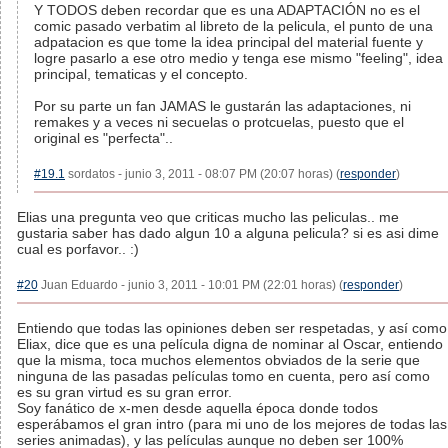
Y TODOS deben recordar que es una ADAPTACIÓN no es el
comic pasado verbatim al libreto de la pelicula, el punto de una
adpatacion es que tome la idea principal del material fuente y
logre pasarlo a ese otro medio y tenga ese mismo "feeling", idea
principal, tematicas y el concepto.
Por su parte un fan JAMAS le gustarán las adaptaciones, ni
remakes y a veces ni secuelas o protcuelas, puesto que el
original es "perfecta"..
#19.1
sordatos - junio 3, 2011 - 08:07 PM (20:07 horas) (
responder
)
Elias una pregunta veo que criticas mucho las peliculas.. me
gustaria saber has dado algun 10 a alguna pelicula? si es asi dime
cual es porfavor.. :)
#20
Juan Eduardo - junio 3, 2011 - 10:01 PM (22:01 horas) (
responder
)
Entiendo que todas las opiniones deben ser respetadas, y así como
Eliax, dice que es una película digna de nominar al Oscar, entiendo
que la misma, toca muchos elementos obviados de la serie que
ninguna de las pasadas películas tomo en cuenta, pero así como
es su gran virtud es su gran error.
Soy fanático de x-men desde aquella época donde todos
esperábamos el gran intro (para mi uno de los mejores de todas las
series animadas), y las películas aunque no deben ser 100%