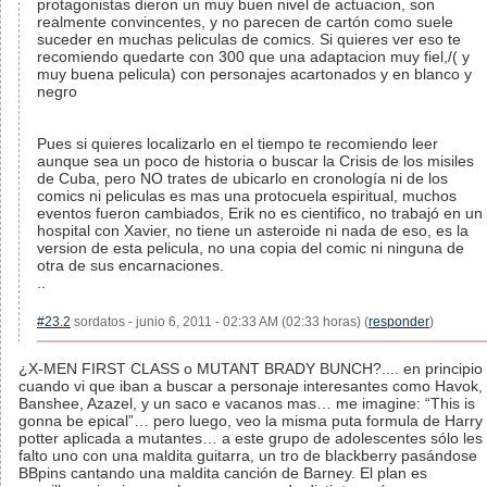
protagonistas dieron un muy buen nivel de actuacion, son
realmente convincentes, y no parecen de cartón como suele
suceder en muchas peliculas de comics. Si quieres ver eso te
recomiendo quedarte con 300 que una adaptacion muy fiel,/( y
muy buena pelicula) con personajes acartonados y en blanco y
negro
Pues si quieres localizarlo en el tiempo te recomiendo leer
aunque sea un poco de historia o buscar la Crisis de los misiles
de Cuba, pero NO trates de ubicarlo en cronología ni de los
comics ni peliculas es mas una protocuela espiritual, muchos
eventos fueron cambiados, Erik no es cientifico, no trabajó en un
hospital con Xavier, no tiene un asteroide ni nada de eso, es la
version de esta pelicula, no una copia del comic ni ninguna de
otra de sus encarnaciones.
..
#23.2
sordatos - junio 6, 2011 - 02:33 AM (02:33 horas) (
responder
)
¿X-MEN FIRST CLASS o MUTANT BRADY BUNCH?.... en principio
cuando vi que iban a buscar a personaje interesantes como Havok,
Banshee, Azazel, y un saco e vacanos mas… me imagine: “This is
gonna be epical”… pero luego, veo la misma puta formula de Harry
potter aplicada a mutantes… a este grupo de adolescentes sólo les
falto uno con una maldita guitarra, un tro de blackberry pasándose
BBpins cantando una maldita canción de Barney. El plan es