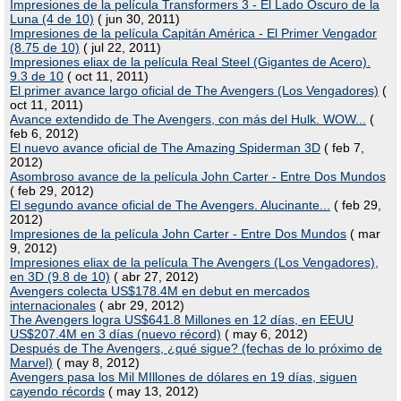
Impresiones de la película Transformers 3 - El Lado Oscuro de la
Luna (4 de 10)
( jun 30, 2011)
Impresiones de la película Capitán América - El Primer Vengador
(8.75 de 10)
( jul 22, 2011)
Impresiones eliax de la película Real Steel (Gigantes de Acero).
9.3 de 10
( oct 11, 2011)
El primer avance largo oficial de The Avengers (Los Vengadores)
(
oct 11, 2011)
Avance extendido de The Avengers, con más del Hulk. WOW...
(
feb 6, 2012)
El nuevo avance oficial de The Amazing Spiderman 3D
( feb 7,
2012)
Asombroso avance de la película John Carter - Entre Dos Mundos
( feb 29, 2012)
El segundo avance oficial de The Avengers. Alucinante...
( feb 29,
2012)
Impresiones de la película John Carter - Entre Dos Mundos
( mar
9, 2012)
Impresiones eliax de la película The Avengers (Los Vengadores),
en 3D (9.8 de 10)
( abr 27, 2012)
Avengers colecta US$178.4M en debut en mercados
internacionales
( abr 29, 2012)
The Avengers logra US$641.8 Millones en 12 días, en EEUU
US$207.4M en 3 días (nuevo récord)
( may 6, 2012)
Después de The Avengers, ¿qué sigue? (fechas de lo próximo de
Marvel)
( may 8, 2012)
Avengers pasa los Mil MIllones de dólares en 19 días, siguen
cayendo récords
( may 13, 2012)