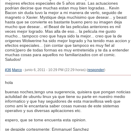
mejores efectos especiales de 5 años atras. Las actuaciones
podrian decirse que muchas estan muy bien logradas... Kevin
Bacon sin duda tuvo la mejor a mi manera de verlo, seguido de
magneto o Xavier. Mystique deja muchisimo que desear... y beast
hasta que se convierte es bastante bueno pero su imagen deja
mucho que desear... el Beast de las peliculas anteriores es mil
veces mejor logrado. Mas alla de eso... la pelicula me gusto
mucho... tampoco creo que haya sido la mejor... creo que la de
origenes Wolwerine ha sido mejor logrado y ha tenido mas accion y
efectos especiales... (sin contar que tampoco es muy fiel al
comic)pero de todas formas es muy entretenida y te da a entender
muchas cosas para aquellos no familiarizados con el comic.
Saludos!
#36
Marco
- junio 6, 2011 - 10:29 PM (22:29 horas) (
responder
)
hola
buenas noches,tengo una sugerencia, quisiera que pongan noticias
actulidad de ubuntu linux ya que tiene su parte en nuestro medio
informatico y que hay seguidores de esta maravillosa web que
como ami le encantaria saber cosas nuevas de este sistemas
operativo y sus diversas aplicaciones etc.
espero, que se tome encuenta esta opinion.
se despide cortesmente: Emmanuel Sanchez