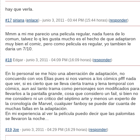
hay que verla.
#17
siriana
(
enlace
) - junio 3, 2011 - 03:44 PM (15:44 horas) (
responder
)
Mmm a mi me parecio una pelicula regular, nada fuera de lo
comun, talvez lo q les gusta mucho es el hecho de que adaptaron
muy bien el comic, pero como pelicula es regular, yo tambien le
daria un 7/10.
#18
Edgar - junio 3, 2011 - 04:09 PM (16:09 horas) (
responder
)
En lo personal se me hizo una aberración de adaptación, no
concuerdo con vos Elias pues si nos vamos a los cómics pfff nada
que ver, si es cierto que se lleva cierta trama y lena temporal con
cómics, aun así tanto trama como personajes son modificados para
llevarlos a la pantalla grande, cosa que considero un fail, si bien no
me considero ni un critico del séptimo arte y menos un experto de
la cronología de Marvel, cualquier fanboy se puede dar cuanta de
muchas fallas en la adaptación.
En mi experiencia al ver la película puedo decir que las palomitas
se llevaron la noche...
#19
Joe
- junio 3, 2011 - 04:29 PM (16:29 horas) (
responder
)