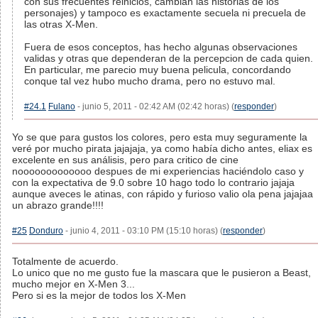
con sus frecuentes reinicios, cambian las historias de los
personajes) y tampoco es exactamente secuela ni precuela de
las otras X-Men.
Fuera de esos conceptos, has hecho algunas observaciones
validas y otras que dependeran de la percepcion de cada quien.
En particular, me parecio muy buena pelicula, concordando
conque tal vez hubo mucho drama, pero no estuvo mal.
#24.1
Fulano
- junio 5, 2011 - 02:42 AM (02:42 horas) (
responder
)
Yo se que para gustos los colores, pero esta muy seguramente la
veré por mucho pirata jajajaja, ya como había dicho antes, eliax es
excelente en sus análisis, pero para critico de cine
nooooooooooooo despues de mi experiencias haciéndolo caso y
con la expectativa de 9.0 sobre 10 hago todo lo contrario jajaja
aunque aveces le atinas, con rápido y furioso valio ola pena jajajaa
un abrazo grande!!!!
#25
Donduro
- junio 4, 2011 - 03:10 PM (15:10 horas) (
responder
)
Totalmente de acuerdo.
Lo unico que no me gusto fue la mascara que le pusieron a Beast,
mucho mejor en X-Men 3...
Pero si es la mejor de todos los X-Men