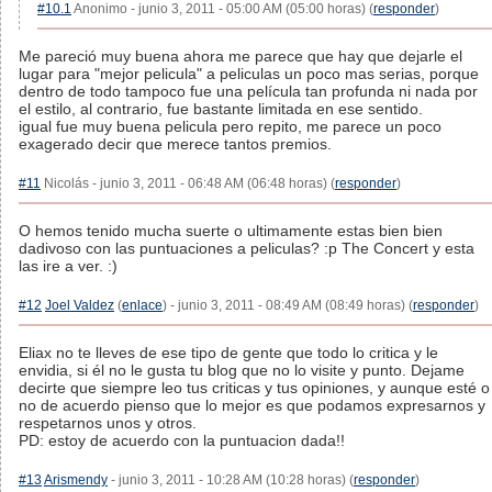
#10.1
Anonimo - junio 3, 2011 - 05:00 AM (05:00 horas) (
responder
)
Me pareció muy buena ahora me parece que hay que dejarle el
lugar para "mejor pelicula" a peliculas un poco mas serias, porque
dentro de todo tampoco fue una película tan profunda ni nada por
el estilo, al contrario, fue bastante limitada en ese sentido.
igual fue muy buena pelicula pero repito, me parece un poco
exagerado decir que merece tantos premios.
#11
Nicolás - junio 3, 2011 - 06:48 AM (06:48 horas) (
responder
)
O hemos tenido mucha suerte o ultimamente estas bien bien
dadivoso con las puntuaciones a peliculas? :p The Concert y esta
las ire a ver. :)
#12
Joel Valdez
(
enlace
) - junio 3, 2011 - 08:49 AM (08:49 horas) (
responder
)
Eliax no te lleves de ese tipo de gente que todo lo critica y le
envidia, si él no le gusta tu blog que no lo visite y punto. Dejame
decirte que siempre leo tus criticas y tus opiniones, y aunque esté o
no de acuerdo pienso que lo mejor es que podamos expresarnos y
respetarnos unos y otros.
PD: estoy de acuerdo con la puntuacion dada!!
#13
Arismendy
- junio 3, 2011 - 10:28 AM (10:28 horas) (
responder
)