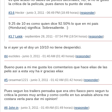
la critica de la película, pues danos tu punto de vista.
#3.6
Hector - junio 3, 2011 - 06:49 PM (18:49 horas) (
responder
)
9.25 de 10 es como quien dice 92.50% lo que en mi pais
(Honduras) significa: Sobresaliente. :)
#3.7
Lekik
- septiembre 28, 2011 - 07:54 PM (19:54 horas) (
responder
)
la vi ayer yo el doy un 10/10 no tiene desperidici.
#4
euclides - junio 3, 2011 - 01:40 AM (01:40 horas) (
responder
)
Bueno pues a mi me gusta los comentarios que hace eliax de las
pelis así a esta voy ha ir gracias eliax
#5
cesarmar1221 - junio 3, 2011 - 01:42 AM (01:42 horas) (
responder
)
Pues segun los trailers pensaba que era otro fiasco pero segun tu
critica la pones muy arriba y como confio en tus analisis ahora me
costara verla para dar mi opinion!
#6
John in
- junio 3, 2011 - 01:49 AM (01:49 horas) (
responder
)