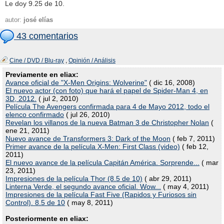
Le doy 9.25 de 10.
autor:
josé elías
43 comentarios
Cine / DVD / Blu-ray
,
Opinión / Análisis
Previamente en eliax:
Avance oficial de "X-Men Origins: Wolverine"
( dic 16, 2008)
El nuevo actor (con foto) que hará el papel de Spider-Man 4, en
3D, 2012.
( jul 2, 2010)
Película The Avengers confirmada para 4 de Mayo 2012, todo el
elenco confirmado
( jul 26, 2010)
Revelan los villanos de la nueva Batman 3 de Christopher Nolan
(
ene 21, 2011)
Nuevo avance de Transformers 3: Dark of the Moon
( feb 7, 2011)
Primer avance de la película X-Men: First Class (video)
( feb 12,
2011)
El nuevo avance de la película Capitán América. Sorprende...
( mar
23, 2011)
Impresiones de la película Thor (8.5 de 10)
( abr 29, 2011)
Linterna Verde, el segundo avance oficial. Wow...
( may 4, 2011)
Impresiones de la película Fast Five (Rapidos y Furiosos sin
Control). 8.5 de 10
( may 8, 2011)
Posteriormente en eliax: