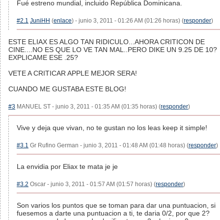
Fué estreno mundial, incluido República Dominicana.
#2.1
JuniHH
(
enlace
) - junio 3, 2011 - 01:26 AM (01:26 horas) (
responder
)
ESTE ELIAX ES ALGO TAN RIDICULO...AHORA CRITICON DE
CINE....NO ES QUE LO VE TAN MAL..PERO DIKE UN 9.25 DE 10?
EXPLICAME ESE .25?
VETE A CRITICAR APPLE MEJOR SERA!
CUANDO ME GUSTABA ESTE BLOG!
#3
MANUEL ST - junio 3, 2011 - 01:35 AM (01:35 horas) (
responder
)
Vive y deja que vivan, no te gustan no los leas keep it simple!
#3.1
Gr Rufino German - junio 3, 2011 - 01:48 AM (01:48 horas) (
responder
)
La envidia por Eliax te mata je je
#3.2
Oscar - junio 3, 2011 - 01:57 AM (01:57 horas) (
responder
)
Son varios los puntos que se toman para dar una puntuacion, si
fuesemos a darte una puntuacion a ti, te daria 0/2, por que 2?