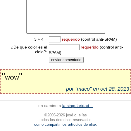
3 + 4 =
requerido
(control anti-SPAM)
¿De qué color es el
requerido
(control anti-
cielo?:
SPAM)
"
"
WOW
por "maco" en oct 28, 2013
en camino a
la singularidad...
©2005-2026 josé c. elías
todos los derechos reservados
como compartir los artículos de eliax