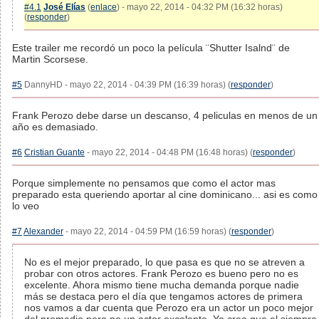
#4.1
José Elías
(
enlace
) - mayo 22, 2014 - 04:32 PM (16:32 horas)
(
responder
)
Este trailer me recordó un poco la película ¨Shutter Isalnd¨ de
Martin Scorsese.
#5
DannyHD - mayo 22, 2014 - 04:39 PM (16:39 horas) (
responder
)
Frank Perozo debe darse un descanso, 4 peliculas en menos de un
año es demasiado.
#6
Cristian Guante
- mayo 22, 2014 - 04:48 PM (16:48 horas) (
responder
)
Porque simplemente no pensamos que como el actor mas
preparado esta queriendo aportar al cine dominicano... asi es como
lo veo
#7
Alexander
- mayo 22, 2014 - 04:59 PM (16:59 horas) (
responder
)
No es el mejor preparado, lo que pasa es que no se atreven a
probar con otros actores. Frank Perozo es bueno pero no es
excelente. Ahora mismo tiene mucha demanda porque nadie
más se destaca pero el día que tengamos actores de primera
nos vamos a dar cuenta que Perozo era un actor un poco mejor