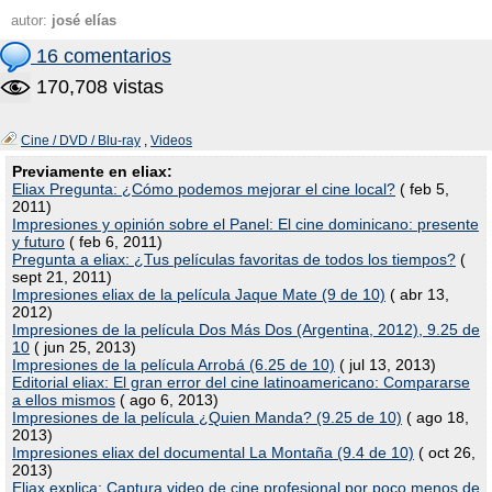
autor:
josé elías
16 comentarios
170,708 vistas
Cine / DVD / Blu-ray
,
Videos
Previamente en eliax:
Eliax Pregunta: ¿Cómo podemos mejorar el cine local?
( feb 5,
2011)
Impresiones y opinión sobre el Panel: El cine dominicano: presente
y futuro
( feb 6, 2011)
Pregunta a eliax: ¿Tus películas favoritas de todos los tiempos?
(
sept 21, 2011)
Impresiones eliax de la película Jaque Mate (9 de 10)
( abr 13,
2012)
Impresiones de la película Dos Más Dos (Argentina, 2012), 9.25 de
10
( jun 25, 2013)
Impresiones de la película Arrobá (6.25 de 10)
( jul 13, 2013)
Editorial eliax: El gran error del cine latinoamericano: Compararse
a ellos mismos
( ago 6, 2013)
Impresiones de la película ¿Quien Manda? (9.25 de 10)
( ago 18,
2013)
Impresiones eliax del documental La Montaña (9.4 de 10)
( oct 26,
2013)
Eliax explica: Captura video de cine profesional por poco menos de