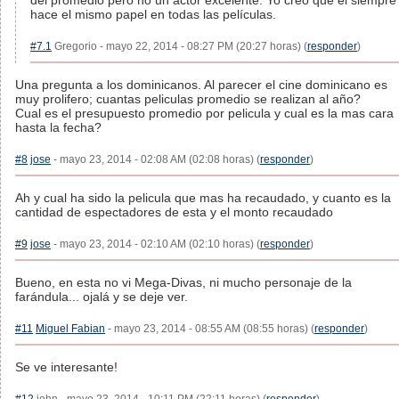
del promedio pero no un actor excelente. Yo creo que el siempre
hace el mismo papel en todas las películas.
#7.1
Gregorio - mayo 22, 2014 - 08:27 PM (20:27 horas) (
responder
)
Una pregunta a los dominicanos. Al parecer el cine dominicano es
muy prolifero; cuantas peliculas promedio se realizan al año?
Cual es el presupuesto promedio por pelicula y cual es la mas cara
hasta la fecha?
#8
jose
- mayo 23, 2014 - 02:08 AM (02:08 horas) (
responder
)
Ah y cual ha sido la pelicula que mas ha recaudado, y cuanto es la
cantidad de espectadores de esta y el monto recaudado
#9
jose
- mayo 23, 2014 - 02:10 AM (02:10 horas) (
responder
)
Bueno, en esta no vi Mega-Divas, ni mucho personaje de la
farándula... ojalá y se deje ver.
#11
Miguel Fabian
- mayo 23, 2014 - 08:55 AM (08:55 horas) (
responder
)
Se ve interesante!