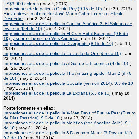
US$3,000 dólares
( nov 2, 2013)
Impresiones de la película Cristo Rey (9.15 de 10)
( dic 29, 2013)
Eliax entrevista al director José María Cabral, con su película
Despertar
( abr 2, 2014)
Impresiones eliax de la película Capitán América 2: El Soldado de
Invierno (9.4 de 10)
( abr 4, 2014)
Impresiones eliax de la película El Gran Hotel Budapest (9.5 de
10), y sobre el genio de Wes Anderson
( abr 16, 2014)
Impresiones eliax de la película Divergente (9.15 de 10)
( abr 18,
2014)
Impresiones eliax de la película La Jaula de Oro (9.5 de 10)
( abr
23, 2014)
Impresiones eliax de la película Al Sur de la Inocencia (4 de 10)
(
abr 25, 2014)
Impresiones eliax de la película The Amazing Spider-Man 2 (9.45
de 10)
( may 2, 2014)
Impresiones eliax de la película Godzilla (versión 2014). 9.3 de 10
( may 15, 2014)
Impresiones eliax de la película La Extraña (5.5 de 10)
( may 18,
2014)
Posteriormente en eliax:
Impresiones eliax de la película X-Men Days of Future Past (Futuro
de Días Pasados). 9.6 de 10
( may 23, 2014)
Impresiones eliax de la película Maléfica (con Angelina Jolie). 9.1
de 10
( may 31, 2014)
Impresiones eliax de la película 3 Días para Matar (3 Days to Kill).
9.2 de 10
( may 31, 2014)