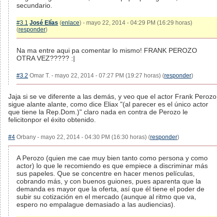
secundario.
#3.1
José Elías
(
enlace
) - mayo 22, 2014 - 04:29 PM (16:29 horas)
(
responder
)
Na ma entre aqui pa comentar lo mismo! FRANK PEROZO
OTRA VEZ????? :|
#3.2
Omar T. - mayo 22, 2014 - 07:27 PM (19:27 horas) (
responder
)
Jaja si se ve diferente a las demás, y veo que el actor Frank Perozo
sigue alante alante, como dice Eliax "(al parecer es el único actor
que tiene la Rep.Dom.)" claro nada en contra de Perozo le
felicitonpor el éxito obtenido.
#4
Orbany - mayo 22, 2014 - 04:30 PM (16:30 horas) (
responder
)
A Perozo (quien me cae muy bien tanto como persona y como
actor) lo que le recomiendo es que empiece a discriminar más
sus papeles. Que se concentre en hacer menos películas,
cobrando más, y con buenos guiones, pues aparenta que la
demanda es mayor que la oferta, así que él tiene el poder de
subir su cotización en el mercado (aunque al ritmo que va,
espero no empalague demasiado a las audiencias).