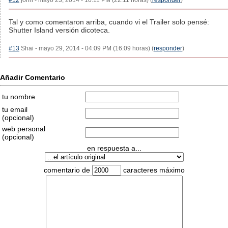
#12
john - mayo 23, 2014 - 10:11 PM (22:11 horas) (
responder
)
Tal y como comentaron arriba, cuando vi el Trailer solo pensé:
Shutter Island versión dicoteca.
#13
Shai - mayo 29, 2014 - 04:09 PM (16:09 horas) (
responder
)
Añadir Comentario
tu nombre
tu email
(opcional)
web personal
(opcional)
en respuesta a...
comentario de
caracteres máximo