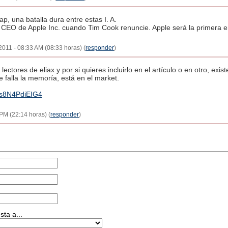
ap, una batalla dura entre estas I. A.
n CEO de Apple Inc. cuando Tim Cook renuncie. Apple será la primera 
2011 - 08:33 AM (08:33 horas) (
responder
)
ectores de eliax y por si quieres incluirlo en el artículo o en otro, exis
 falla la memoría, está en el market.
=s8N4PdiEIG4
PM (22:14 horas) (
responder
)
ta a...