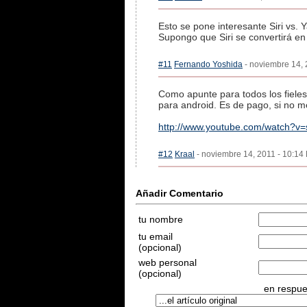
Esto se pone interesante Siri vs. Y
Supongo que Siri se convertirá e
#11
Fernando Yoshida
- noviembre 14, 
Como apunte para todos los fieles l
para android. Es de pago, si no me
http://www.youtube.com/watch?v
#12
Kraal
- noviembre 14, 2011 - 10:14 
Añadir Comentario
tu nombre
tu email
(opcional)
web personal
(opcional)
en respues