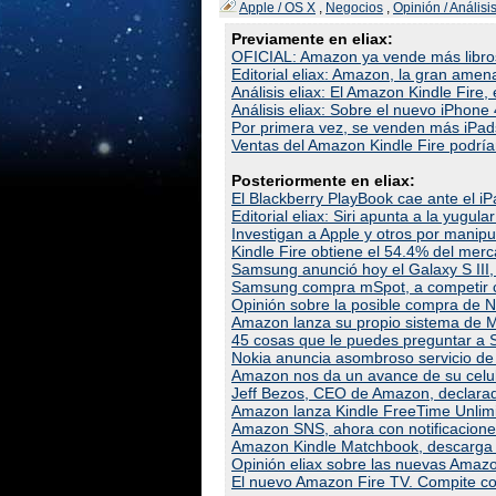
Apple / OS X
,
Negocios
,
Opinión / Análisi
Previamente en eliax:
OFICIAL: Amazon ya vende más libros
Editorial eliax: Amazon, la gran ame
Análisis eliax: El Amazon Kindle Fire,
Análisis eliax: Sobre el nuevo iPhone 4
Por primera vez, se venden más iPad
Ventas del Amazon Kindle Fire podría
Posteriormente en eliax:
El Blackberry PlayBook cae ante el iP
Editorial eliax: Siri apunta a la yugul
Investigan a Apple y otros por manipul
Kindle Fire obtiene el 54.4% del merc
Samsung anunció hoy el Galaxy S III, 
Samsung compra mSpot, a competir c
Opinión sobre la posible compra de
Amazon lanza su propio sistema de Ma
45 cosas que le puedes preguntar a S
Nokia anuncia asombroso servicio d
Amazon nos da un avance de su celul
Jeff Bezos, CEO de Amazon, declara
Amazon lanza Kindle FreeTime Unlimi
Amazon SNS, ahora con notificacione
Amazon Kindle Matchbook, descarga la
Opinión eliax sobre las nuevas Amaz
El nuevo Amazon Fire TV. Compite co