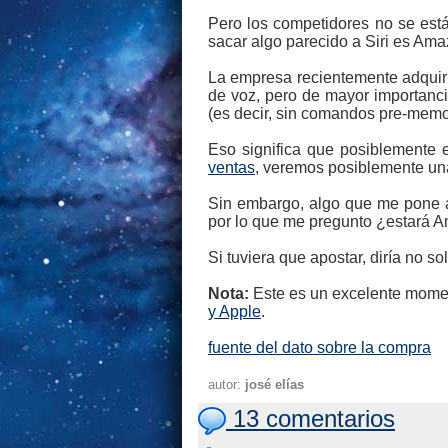
Pero los competidores no se est
sacar algo parecido a Siri es Ama
La empresa recientemente adquiri
de voz, pero de mayor importanci
(es decir, sin comandos pre-memo
Eso significa que posiblemente e
ventas
, veremos posiblemente una 
Sin embargo, algo que me pone a
por lo que me pregunto ¿estará A
Si tuviera que apostar, diría no so
Nota:
Este es un excelente moment
y Apple
.
fuente del dato sobre la compra
autor:
josé elías
13 comentarios