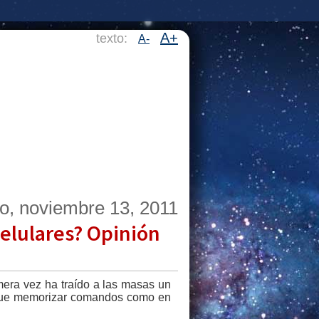
A+
texto:
A-
o, noviembre 13, 2011
celulares? Opinión
mera vez ha traído a las masas un
r que memorizar comandos como en