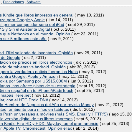
s
,
Predicciones
,
Software
 Kindle que libros impresos en general
( may 19, 2011)
naza para Google y Apple
( jun 14, 2011)
 el primer competidor serio del iPad
( sept 29, 2011)
S y Siri el Asistente Digital
( oct 5, 2011)
s que Netbooks en el mundo. Opinión
( oct 22, 2011)
n ser 5 millones este año
( nov 9, 2011)
ad, RIM saliendo de inventario. Opinión
( nov 29, 2011)
ar de Google
( dic 2, 2011)
ación de precios en libros electrónicos
( dic 7, 2011)
ado de tabletas vs Android. Opinión
( abr 30, 2012)
pero la verdadera noticia fueron los Hubs
( may 3, 2012)
ontra Google, Apple y Amazon
( may 11, 2012)
 Nokia por Samsung por US$15,000M
( jun 9, 2012)
pas, nos ofrece pistas de su estrategia
( sept 18, 2012)
iri en español en tu iPhone/iPad/iTouch
( sept 25, 2012)
e mapas Here.net
( nov 13, 2012)
ar, con el HTC Droid DNA
( nov 14, 2012)
do Hombre de Negocios del Año por revista Money
( nov 21, 2012)
ted, ambiente para niños en tabletas
( dic 5, 2012)
s Push universales a móviles (más SMS, Email y HTTP/S)
( ago 15, 20
 versión digital de tus libros impresos
( sept 6, 2013)
on Kindle Fire HD y HDX. Mayday fue el gran anuncio
( sept 25, 2013)
n Apple TV, Chromecast. Opinión eliax
( abr 2, 2014)