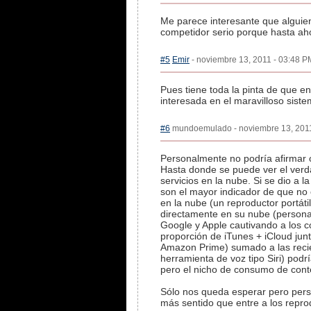
Me parece interesante que alguie
competidor serio porque hasta ah
#5
Emir
- noviembre 13, 2011 - 03:48 PM
Pues tiene toda la pinta de que 
interesada en el maravilloso sis
#6
mundoemulado - noviembre 13, 2011 
Personalmente no podría afirmar 
Hasta donde se puede ver el verd
servicios en la nube. Si se dio a 
son el mayor indicador de que no e
en la nube (un reproductor portáti
directamente en su nube (persona
Google y Apple cautivando a los c
proporción de iTunes + iCloud junt
Amazon Prime) sumado a las recie
herramienta de voz tipo Siri) podr
pero el nicho de consumo de cont
Sólo nos queda esperar pero pers
más sentido que entre a los reprodu