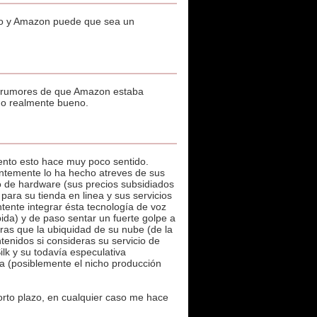
ado y Amazon puede que sea un
on rumores de que Amazon estaba
go realmente bueno.
ento esto hace muy poco sentido.
entemente lo ha hecho atreves de sus
ado de hardware (sus precios subsidiados
para su tienda en linea y sus servicios
ntente integrar ésta tecnología de voz
da) y de paso sentar un fuerte golpe a
ras que la ubiquidad de su nube (de la
tenidos si consideras su servicio de
k y su todavía especulativa
ta (posiblemente el nicho producción
rto plazo, en cualquier caso me hace