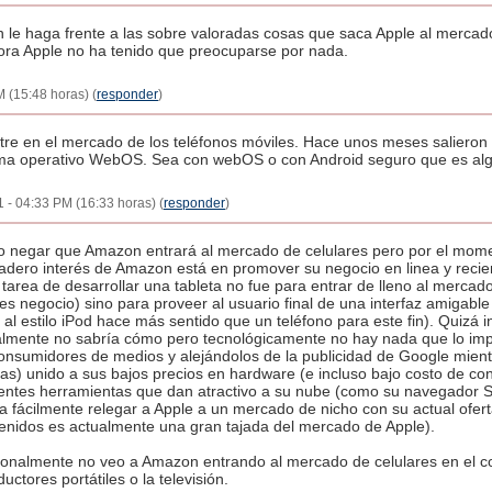
n le haga frente a las sobre valoradas cosas que saca Apple al merc
ora Apple no ha tenido que preocuparse por nada.
 (15:48 horas) (
responder
)
entre en el mercado de los teléfonos móviles. Hace unos meses salier
tema operativo WebOS. Sea con webOS o con Android seguro que es al
- 04:33 PM (16:33 horas) (
responder
)
o negar que Amazon entrará al mercado de celulares pero por el mom
adero interés de Amazon está en promover su negocio en linea y reci
la tarea de desarrollar una tableta no fue para entrar de lleno al merc
s negocio) sino para proveer al usuario final de una interfaz amigable 
l al estilo iPod hace más sentido que un teléfono para este fin). Quizá i
lmente no sabría cómo pero tecnológicamente no hay nada que lo impi
onsumidores de medios y alejándolos de la publicidad de Google mient
as) unido a sus bajos precios en hardware (e incluso bajo costo de con
ntes herramientas que dan atractivo a su nube (como su navegador Sil
ía fácilmente relegar a Apple a un mercado de nicho con su actual ofer
enidos es actualmente una gran tajada del mercado de Apple).
onalmente no veo a Amazon entrando al mercado de celulares en el co
ctores portátiles o la televisión.