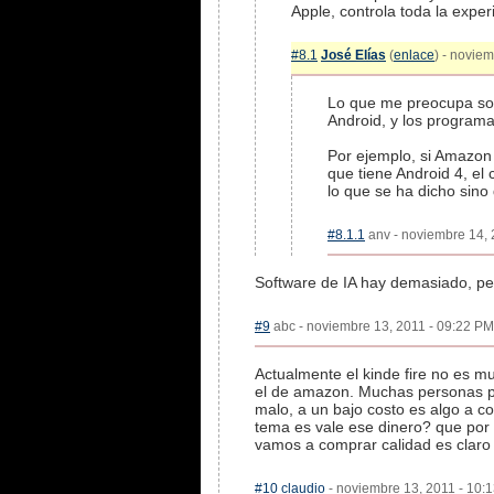
Apple, controla toda la expe
#8.1
José Elías
(
enlace
) - novie
Lo que me preocupa son
Android, y los program
Por ejemplo, si Amazon 
que tiene Android 4, el
lo que se ha dicho sino
#8.1.1
anv - noviembre 14, 
Software de IA hay demasiado, per
#9
abc - noviembre 13, 2011 - 09:22 PM 
Actualmente el kinde fire no es m
el de amazon. Muchas personas pr
malo, a un bajo costo es algo a co
tema es vale ese dinero? que por 
vamos a comprar calidad es claro 
#10
claudio
- noviembre 13, 2011 - 10:1