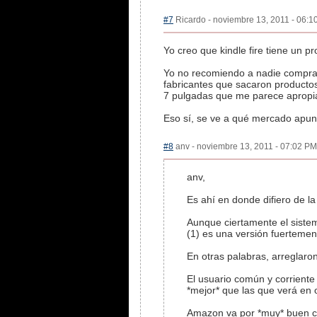
#7
Ricardo - noviembre 13, 2011 - 06:10
Yo creo que kindle fire tiene un p
Yo no recomiendo a nadie comprar 
fabricantes que sacaron productos 
7 pulgadas que me parece apropia
Eso sí, se ve a qué mercado apun
#8
anv - noviembre 13, 2011 - 07:02 PM 
anv,
Es ahí en donde difiero de l
Aunque ciertamente el sistem
(1) es una versión fuertement
En otras palabras, arreglaron
El usuario común y corriente 
*mejor* que las que verá en o
Amazon va por *muy* buen cam