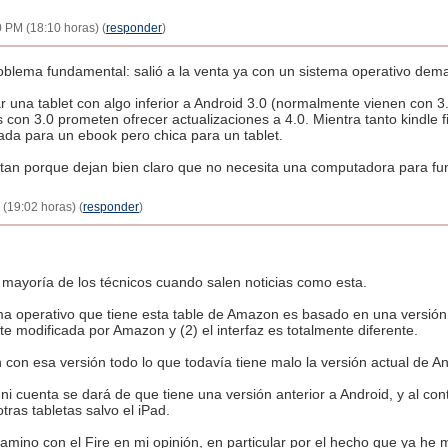
 PM (18:10 horas) (
responder
)
roblema fundamental: salió a la venta ya con un sistema operativo dema
una tablet con algo inferior a Android 3.0 (normalmente vienen con 3.
con 3.0 prometen ofrecer actualizaciones a 4.0. Mientra tanto kindle fi
da para un ebook pero chica para un tablet.
tan porque dejan bien claro que no necesita una computadora para fun
(19:02 horas) (
responder
)
a mayoría de los técnicos cuando salen noticias como esta.
a operativo que tiene esta table de Amazon es basado en una versión a
e modificada por Amazon y (2) el interfaz es totalmente diferente.
 con esa versión todo lo que todavía tiene malo la versión actual de An
ni cuenta se dará de que tiene una versión anterior a Android, y al con
tras tabletas salvo el iPad.
ino con el Fire en mi opinión, en particular por el hecho que ya he 