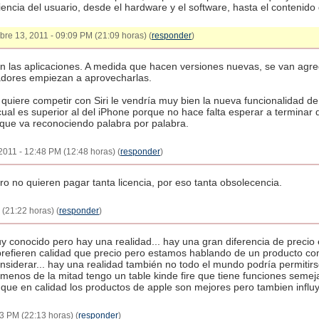
riencia del usuario, desde el hardware y el software, hasta el contenid
mbre 13, 2011 - 09:09 PM (21:09 horas) (
responder
)
 las aplicaciones. A medida que hacen versiones nuevas, se van agr
adores empiezan a aprovecharlas.
quiere competir con Siri le vendría muy bien la nueva funcionalidad d
 cual es superior al del iPhone porque no hace falta esperar a terminar
 que va reconociendo palabra por palabra.
2011 - 12:48 PM (12:48 horas) (
responder
)
o no quieren pagar tanta licencia, por eso tanta obsolecencia.
(21:22 horas) (
responder
)
uy conocido pero hay una realidad... hay una gran diferencia de precio 
efieren calidad que precio pero estamos hablando de un producto com
nsiderar... hay una realidad también no todo el mundo podría permitirs
menos de la mitad tengo un table kinde fire que tiene funciones semej
que en calidad los productos de apple son mejores pero tambien influye
3 PM (22:13 horas) (
responder
)