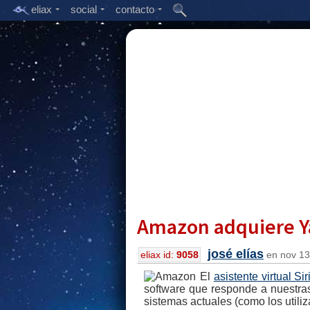
eliax
social
contacto
Amazon adquiere Ya
josé elías
eliax id:
9058
en nov 13,
El
asistente virtual Si
software que responde a nuestra
sistemas actuales (como los util