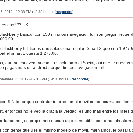
IN por un día entero, y para los Android son 40, no se para iPhone!
5, 2012 - 12:38 PM (12:38 horas) (
responder
)
e es eso??? :-S
blackberry básico, con 150 minutos navegación full son (según recuer
,600.00.
 blackberry full tienes que seleccionar el plan Smart 2 que son 1,977.60
id el smart 1 cuesta 1,275.00.
s, que no conozco mucho... es solo para el Social, asi que te quedas si
ue pagas mas en android porque tienes navegación full.
viembre 15, 2012 - 02:10 PM (14:10 horas) (
responder
)
cen SIN tener que contratar internet en el movil como ocurria con los 
et, entonces no le veo la gracia la verdad, es uno más entre los miles
as llamadas ¿es propietario o usan algo compatible con otras plataforma
tis con gente que use el mismo modelo de movil, mal vamos, le pasará