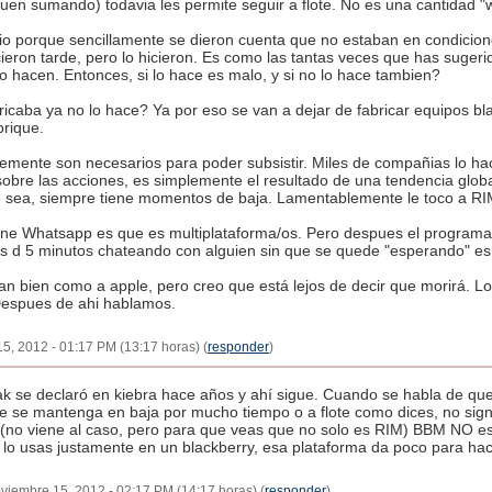
uen sumando) todavia les permite seguir a flote. No es una cantidad "
cio porque sencillamente se dieron cuenta que no estaban en condicion
ieron tarde, pero lo hicieron. Es como las tantas veces que has suger
lo hacen. Entonces, si lo hace es malo, y si no lo hace tambien?
icaba ya no lo hace? Ya por eso se van a dejar de fabricar equipos bla
brique.
emente son necesarios para poder subsistir. Miles de compañias lo h
 sobre las acciones, es simplemente el resultado de una tendencia gl
 sea, siempre tiene momentos de baja. Lamentablemente le toco a RI
ene Whatsapp es que es multiplataforma/os. Pero despues el programa e
s d 5 minutos chateando con alguien sin que se quede "esperando" es
an bien como a apple, pero creo que está lejos de decir que morirá. Lo 
Despues de ahi hablamos.
5, 2012 - 01:17 PM (13:17 horas) (
responder
)
e declaró en kiebra hace años y ahí sigue. Cuando se habla de que 
ue se mantenga en baja por mucho tiempo o a flote como dices, no signif
a (no viene al caso, pero para que veas que no solo es RIM) BBM NO es
lo usas justamente en un blackberry, esa plataforma da poco para hac
viembre 15, 2012 - 02:17 PM (14:17 horas) (
responder
)