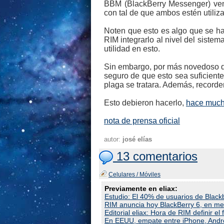
BBM (BlackBerry Messenger) vend
con tal de que ambos estén utiliz
Noten que esto es algo que se ha
RIM integrarlo al nivel del siste
utilidad en esto.
Sin embargo, por más novedoso q
seguro de que esto sea suficiente
plaga se tratara. Además, record
Esto debieron hacerlo,
hace much
nota de prensa oficial
autor:
josé elías
13 comentarios
Celulares / Móviles
Previamente en eliax:
Estudio: El 40% de usuarios de Black
RIM anuncia hoy BlackBerry 6, en me
Editorial eliax: Hora de RIM definir e
En EEUU, empate entre iPhone, Andro