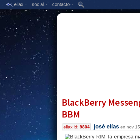
eliax
social
contacto
BlackBerry Messenge
BBM
josé elías
eliax id:
9804
en nov 15,
RIM, la empresa ma