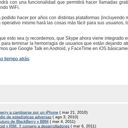
rá con una funcionalidad que permitirá hacer llamadas grati
ando WiFi.
 podido hacer por años con distintas plataformas (incluyendo 
ma operativo mismo hará las cosas más fácil para sus usuarios, 
ue esto sea (y recordemos, que Skype ahora viene integrado e
 para terminar la hemorragia de usuarios que están dejando at
emos que Google Talk en Android, y FaceTime en iOS básicamen
o tiempo atrás
.
berry a cambiarse por un iPhone
( mar 21, 2010)
dio de estadísticas adversas
( ago 3, 2010)
l futuro de BlackBerry y BBM
( mar 4, 2011)
id y RIM. Y consejo a desarrolladores
( mar 6, 2011)