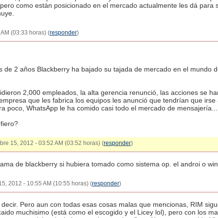
go, pero como están posicionado en el mercado actualmente les dá para so
nuye.
 AM (03:33 horas) (
responder
)
os de 2 años Blackberry ha bajado su tajada de mercado en el mundo 
dieron 2,000 empleados, la alta gerencia renunció, las acciones se
 empresa que les fabrica los equipos les anunció que tendrían que irse
era poco, WhatsApp le ha comido casi todo el mercado de mensajería...
fiero?
mbre 15, 2012 - 03:52 AM (03:52 horas) (
responder
)
orama de blackberry si hubiera tomado como sistema op. el androi o wi
5, 2012 - 10:55 AM (10:55 horas) (
responder
)
 decir. Pero aun con todas esas cosas malas que mencionas, RIM sigue 
caido muchisimo (está como el escogido y el Licey lol), pero con los ma