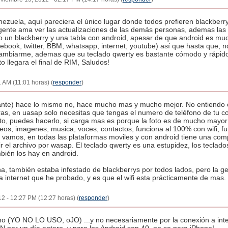
ezuela, aquí pareciera el único lugar donde todos prefieren blackberr
gente ama ver las actualizaciones de las demás personas, ademas la
o un blackberry y una tabla con android, apesar de que android es muc
acebook, twitter, BBM, whatsapp, internet, youtube) así que hasta que,
ambiarme, ademas que su teclado qwerty es bastante cómodo y rápido pa
o llegara el final de RIM, Saludos!
 AM (11:01 horas) (
responder
)
ante) hace lo mismo no, hace mucho mas y mucho mejor. No entiendo 
as, en uasap solo necesitas que tengas el numero de teléfono de tu co
oto, puedes hacerlo, si carga mas es porque la foto es de mucho mayor
deos, imagenes, musica, voces, contactos; funciona al 100% con wifi, f
 vamos, en todas las plataformas moviles y con android tiene una comp
r el archivo por wasap. El teclado qwerty es una estupidez, los teclados
mbién los hay en android.
a, también estaba infestado de blackberrys por todos lados, pero la g
a internet que he probado, y es que el wifi esta prácticamente de mas.
2 - 12:27 PM (12:27 horas) (
responder
)
 (YO NO LO USO, oJO) ...y no necesariamente por la conexión a inte