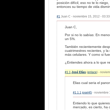
posición difícil, eso no te lo nie
entonces su tiempo de vida dismi
#1
Juan C - noviembre 15, 2012 - 03:33
Juan C,
Por si no lo sabías: En men
un 5%.
También recientemente despi
cuatrimestres recientes, y la
más celulares. Y como si fu
¿Entiendes ahora a lo que re
#1.1
José Elías
(
enlace
) - novie
Elias cual seria el pan
#1.1.1
josel45
- noviembre 1
Entiendo lo que quieres
mercado, es cierto, ha 