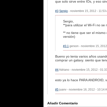
que solo sirve entre IOs, y eso si
#3
Sergio
- noviembre 15, 2012 - 11:53 
Sergio,
**para utilizar el Wi-Fi no se
** no tiene que ser el mismo
versión)
#3.1
gerxon - noviembre 15, 2012 
Bueno yo tenia varios años usand
comprar un galaxy. siento que ten
#4
Adriano - noviembre 15, 2012 - 01:33
esto ya lo hace PARA ANDROID, v
#5
juanv - noviembre 16, 2012 - 10:14 A
Añadir Comentario