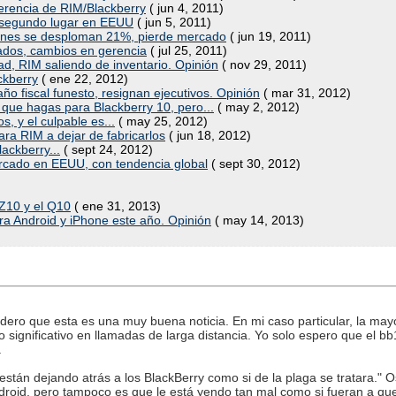
gerencia de RIM/Blackberry
( jun 4, 2011)
l segundo lugar en EEUU
( jun 5, 2011)
iones se desploman 21%, pierde mercado
( jun 19, 2011)
ados, cambios en gerencia
( jul 25, 2011)
ad, RIM saliendo de inventario. Opinión
( nov 29, 2011)
ckberry
( ene 22, 2012)
ño fiscal funesto, resignan ejecutivos. Opinión
( mar 31, 2012)
que hagas para Blackberry 10, pero...
( may 2, 2012)
os, y el culpable es...
( may 25, 2012)
ra RIM a dejar de fabricarlos
( jun 18, 2012)
lackberry...
( sept 24, 2012)
rcado en EEUU, con tendencia global
( sept 30, 2012)
 Z10 y el Q10
( ene 31, 2013)
a Android y iPhone este año. Opinión
( may 14, 2013)
ero que esta es una muy buena noticia. En mi caso particular, la mayo
significativo en llamadas de larga distancia. Yo solo espero que el bb
.
están dejando atrás a los BlackBerry como si de la plaga se tratara." 
droid, pero tampoco es que le está yendo tan mal como si fueran a 