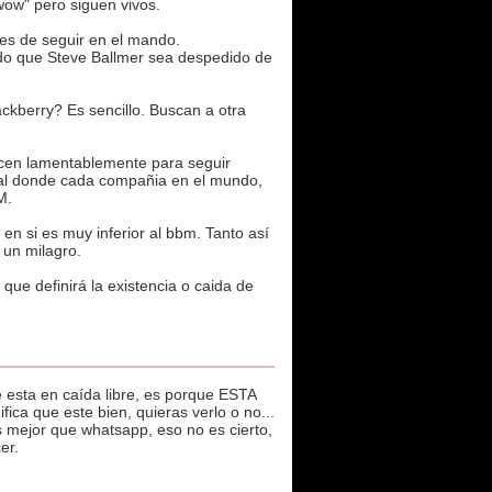
wow" pero siguen vivos.
es de seguir en el mando.
ido que Steve Ballmer sea despedido de
ckberry? Es sencillo. Buscan a otra
acen lamentablemente para seguir
obal donde cada compañia en el mundo,
M.
n si es muy inferior al bbm. Tanto así
 un milagro.
que definirá la existencia o caida de
esta en caída libre, es porque ESTA
ica que este bien, quieras verlo o no...
 mejor que whatsapp, eso no es cierto,
er.