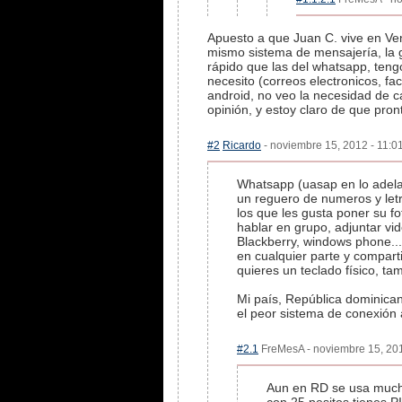
Apuesto a que Juan C. vive en Ven
mismo sistema de mensajería, la 
rápido que las del whatsapp, teng
necesito (correos electronicos, f
android, no veo la necesidad de c
opinión, y estoy claro de que pront
#2
Ricardo
- noviembre 15, 2012 - 11:01
Whatsapp (uasap en lo adel
un reguero de numeros y letr
los que les gusta poner su f
hablar en grupo, adjuntar vi
Blackberry, windows phone...
en cualquier parte y comparti
quieres un teclado físico, ta
Mi país, República dominican
el peor sistema de conexión 
#2.1
FreMesA - noviembre 15, 201
Aun en RD se usa mucho