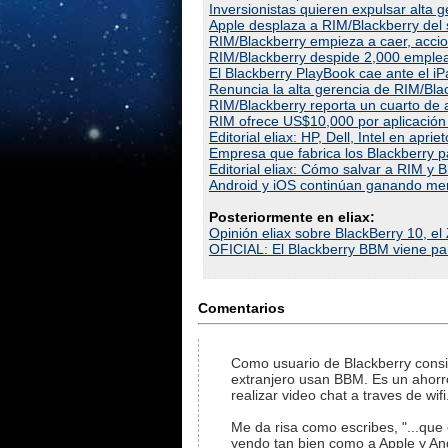
Inversionistas quieren expulsar alta 
Apple desplaza a RIM/Blackberry de
RIM/Blackberry empieza a caer, acc
RIM/Blackberry despide 2,000 emple
El Blackberry PlayBook cae ante el iP
Renuncia la alta gerencia de RIM/Bla
RIM/Blackberry reporta un cuarto de a
RIM ofrece US$10,000 por aplicación 
Editorial eliax: HP, Dell, Intel en apriet
Empresa que fabrica los Blackberry pa
Editorial eliax: Cómo salvar a RIM y B
Android y iOS continúan ganando me
Posteriormente en eliax:
Opinión eliax sobre BlackBerry 10, el
OFICIAL: El Blackberry BBM viene par
Comentarios
Como usuario de Blackberry consid
extranjero usan BBM. Es un ahorro 
realizar video chat a traves de wifi
Me da risa como escribes, "...que 
yendo tan bien como a Apple y An