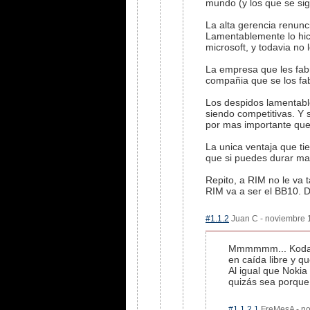
mundo (y los que se sig
La alta gerencia renun
Lamentablemente lo hic
microsoft, y todavia no 
La empresa que les fabr
compañia que se los fa
Los despidos lamentabl
siendo competitivas. Y
por mas importante que
La unica ventaja que ti
que si puedes durar ma
Repito, a RIM no le va t
RIM va a ser el BB10. 
#1.1.2
Juan C - noviembre 1
Mmmmmm... Kodak s
en caída libre y q
Al igual que Noki
quizás sea porque 
#1.1.2.1
FreMesA - no