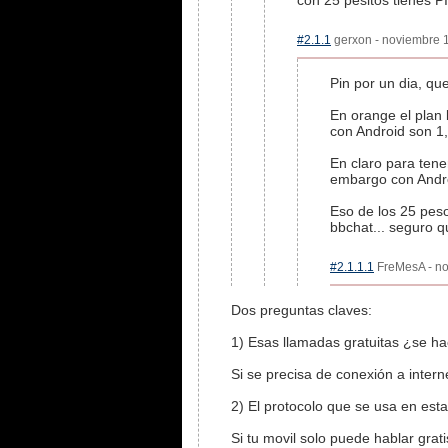
con 25 pesitos tienes P
#2.1.1
gerxon - noviembre 1
Pin por un dia, qu
En orange el plan 
con Android son 1
En claro para tener
embargo con Andro
Eso de los 25 peso
bbchat... seguro q
#2.1.1.1
FreMesA - no
Dos preguntas claves:
1) Esas llamadas gratuitas ¿se ha
Si se precisa de conexión a intern
2) El protocolo que se usa en est
Si tu movil solo puede hablar gra