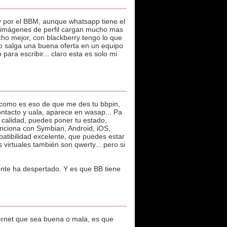
y por el BBM, aunque whatsapp tiene el
s imágenes de perfil cargan mucho mas
ho mejor, con blackberry tengo lo que
 no salga una buena oferta en un equipo
ra escribir... claro esta es solo mi
como es eso de que me des tu bbpin,
ntacto y uala, aparece en wasap... Pa
 calidad, puedes poner tu estado,
unciona con Symbian, Android, iOS,
atibilidad excelente, que puedes estar
 virtuales también son qwerty... pero si
ente ha despertado. Y es que BB tiene
rnet que sea buena o mala, es que