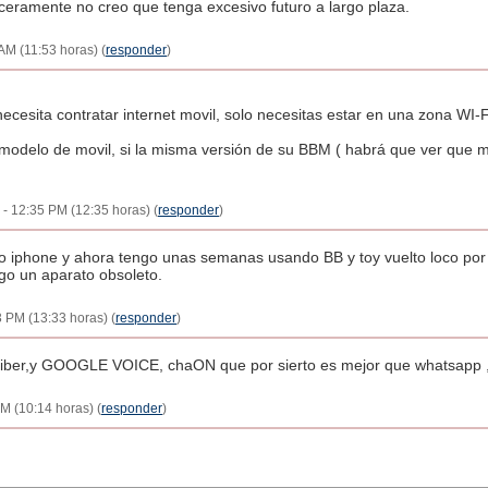
nceramente no creo que tenga excesivo futuro a largo plaza.
AM (11:53 horas) (
responder
)
 necesita contratar internet movil, solo necesitas estar en una zona WI-Fi
 modelo de movil, si la misma versión de su BBM ( habrá que ver que 
- 12:35 PM (12:35 horas) (
responder
)
o iphone y ahora tengo unas semanas usando BB y toy vuelto loco por 
go un aparato obsoleto.
 PM (13:33 horas) (
responder
)
iber,y GOOGLE VOICE, chaON que por sierto es mejor que whatsapp 
M (10:14 horas) (
responder
)