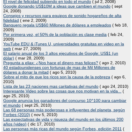
El nivel de felicidad subiendo en todo el mundo
( jul 2, 2008)
Google donando US$10M a ideas que cambien el mundo
( sept
24, 2008)
Consejos y recursos para equipos de sonido hogareños de alta
fidelidad
( ene 2, 2009)
Banquero regala US$60 Millones de dólares a empleados
( feb 18,
2009)
Por primera vez, el 50% de la población es clase media
( feb 24,
2009)
YouTube EDU & iTunes U, universidades gratuitas en video en la
web
( mar 27, 2009)
El salario anual de los 3 altos ejecutivos de Google: US$1 (un
dólar)
( mar 28, 2009)
Pregunta a eliax: ¿Nos hace el dinero mas felices?
( ago 2, 2010)
40 estadounidenses con fortunas de mas de Mil Millones de
dólares a donar la mitad
( ago 5, 2010)
Sobre el mito de que los ricos son la causa de la pobreza
( ago 6,
2010)
Lista de las 23 naciones mas caritativas del mundo
( ago 24, 2010)
Interesante Video sobre las cosas que nos motivan en la vida...
(
ago 25, 2010)
Google anuncia los ganadores del concurso 10^100 para cambiar
el mundo
( sept 25, 2010)
Las 68 personas más poderosas e influyentes del planeta, según
Forbes (2010)
( nov 5, 2010)
Las expectativas de vida y riqueza del mundo en los últimos 200
años (video)
( dic 17, 2010)
Las personas más ricas del mundo según Forbes, edición 2011
(