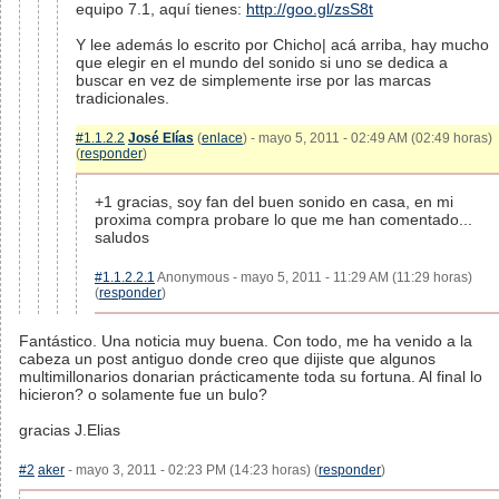
equipo 7.1, aquí tienes:
http://goo.gl/zsS8t
Y lee además lo escrito por Chicho| acá arriba, hay mucho
que elegir en el mundo del sonido si uno se dedica a
buscar en vez de simplemente irse por las marcas
tradicionales.
#1.1.2.2
José Elías
(
enlace
) - mayo 5, 2011 - 02:49 AM (02:49 horas)
(
responder
)
+1 gracias, soy fan del buen sonido en casa, en mi
proxima compra probare lo que me han comentado...
saludos
#1.1.2.2.1
Anonymous - mayo 5, 2011 - 11:29 AM (11:29 horas)
(
responder
)
Fantástico. Una noticia muy buena. Con todo, me ha venido a la
cabeza un post antiguo donde creo que dijiste que algunos
multimillonarios donarian prácticamente toda su fortuna. Al final lo
hicieron? o solamente fue un bulo?
gracias J.Elias
#2
aker
- mayo 3, 2011 - 02:23 PM (14:23 horas) (
responder
)