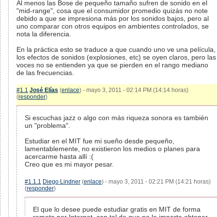
Al menos las Bose de pequeño tamaño sufren de sonido en el
"mid-range", cosa que el consumidor promedio quizás no note
debido a que se impresiona más por los sonidos bajos, pero al
uno comparar con otros equipos en ambientes controlados, se
nota la diferencia.
En la práctica esto se traduce a que cuando uno ve una película,
los efectos de sonidos (explosiones, etc) se oyen claros, pero las
voces no se entienden ya que se pierden en el rango mediano
de las frecuencias.
#1.1
José Elías
(
enlace
) - mayo 3, 2011 - 02:14 PM (14:14 horas)
(
responder
)
Si escuchas jazz o algo con más riqueza sonora es también
un "problema".
Estudiar en el MIT fue mi sueño desde pequeño,
lamentablemente, no existieron los medios o planes para
acercarme hasta allí :(
Creo que es mi mayor pesar.
#1.1.1
Diego Lindner
(
enlace
) - mayo 3, 2011 - 02:21 PM (14:21 horas)
(
responder
)
El que lo desee puede estudiar gratis en MIT de forma