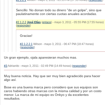
#2.1.2.1
Wilson - mayo 3, 2011 - 05:53 PM (17:53 horas) (
responder
)
Sencillo: No donan todo su dinero "de un golpe", sino que
paulatinamente con ciertas cuotas anuales acordadas.
#2.1.2.2
José Elías
(
enlace
) - mayo 3, 2011 - 05:55 PM (17:55 horas)
(
responder
)
Gracias!
#2.1.2.2.1
Wilson - mayo 3, 2011 - 06:47 PM (18:47 horas)
(
responder
)
Un gran ejemplo, ojala aparesieran muchos mas.
#3
Adrianito - mayo 3, 2011 - 02:49 PM (14:49 horas) (
responder
)
Muy buena noticia. Hay que ser muy bien agradecido para hacer
algo así.
Bose es una buena marca pero considero que sus equipos son
caros habiendo otras marcas con la misma calidad y por un costo
menor. La marca de mi equipo es Onkyo y da excelentes
resultados.