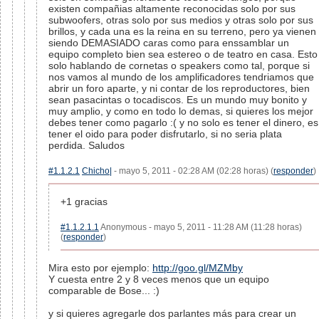
existen compañias altamente reconocidas solo por sus
subwoofers, otras solo por sus medios y otras solo por sus
brillos, y cada una es la reina en su terreno, pero ya vienen
siendo DEMASIADO caras como para enssamblar un
equipo completo bien sea estereo o de teatro en casa. Esto
solo hablando de cornetas o speakers como tal, porque si
nos vamos al mundo de los amplificadores tendriamos que
abrir un foro aparte, y ni contar de los reproductores, bien
sean pasacintas o tocadiscos. Es un mundo muy bonito y
muy amplio, y como en todo lo demas, si quieres los mejor
debes tener como pagarlo :( y no solo es tener el dinero, es
tener el oido para poder disfrutarlo, si no seria plata
perdida. Saludos
#1.1.2.1
Chicho|
- mayo 5, 2011 - 02:28 AM (02:28 horas) (
responder
)
+1 gracias
#1.1.2.1.1
Anonymous - mayo 5, 2011 - 11:28 AM (11:28 horas)
(
responder
)
Mira esto por ejemplo:
http://goo.gl/MZMby
Y cuesta entre 2 y 8 veces menos que un equipo
comparable de Bose... :)
y si quieres agregarle dos parlantes más para crear un