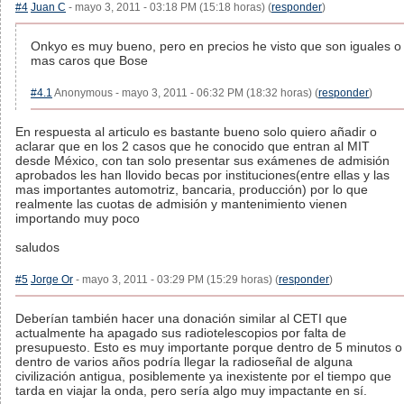
#4
Juan C
- mayo 3, 2011 - 03:18 PM (15:18 horas) (
responder
)
Onkyo es muy bueno, pero en precios he visto que son iguales o
mas caros que Bose
#4.1
Anonymous - mayo 3, 2011 - 06:32 PM (18:32 horas) (
responder
)
En respuesta al articulo es bastante bueno solo quiero añadir o
aclarar que en los 2 casos que he conocido que entran al MIT
desde México, con tan solo presentar sus exámenes de admisión
aprobados les han llovido becas por instituciones(entre ellas y las
mas importantes automotriz, bancaria, producción) por lo que
realmente las cuotas de admisión y mantenimiento vienen
importando muy poco
saludos
#5
Jorge Or
- mayo 3, 2011 - 03:29 PM (15:29 horas) (
responder
)
Deberían también hacer una donación similar al CETI que
actualmente ha apagado sus radiotelescopios por falta de
presupuesto. Esto es muy importante porque dentro de 5 minutos o
dentro de varios años podría llegar la radioseñal de alguna
civilización antigua, posiblemente ya inexistente por el tiempo que
tarda en viajar la onda, pero sería algo muy impactante en sí.