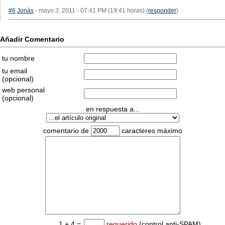
#6
Jonás
- mayo 3, 2011 - 07:41 PM (19:41 horas) (
responder
)
Añadir Comentario
tu nombre
tu email
(opcional)
web personal
(opcional)
en respuesta a...
comentario de
caracteres máximo
1 + 4 =
requerido
(control anti-SPAM)