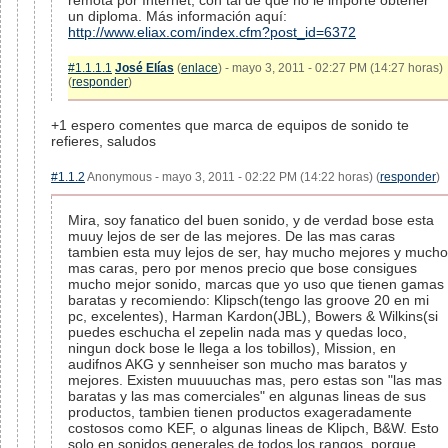
remota por Internet, con tal de que no le importe obtener
un diploma. Más información aquí:
http://www.eliax.com/index.cfm?post_id=6372
#1.1.1.1
José Elías
(
enlace
) - mayo 3, 2011 - 02:27 PM (14:27 horas)
(
responder
)
+1 espero comentes que marca de equipos de sonido te
refieres, saludos
#1.1.2
Anonymous - mayo 3, 2011 - 02:22 PM (14:22 horas) (
responder
)
Mira, soy fanatico del buen sonido, y de verdad bose esta
muuy lejos de ser de las mejores. De las mas caras
tambien esta muy lejos de ser, hay mucho mejores y mucho
mas caras, pero por menos precio que bose consigues
mucho mejor sonido, marcas que yo uso que tienen gamas
baratas y recomiendo: Klipsch(tengo las groove 20 en mi
pc, excelentes), Harman Kardon(JBL), Bowers & Wilkins(si
puedes eschucha el zepelin nada mas y quedas loco,
ningun dock bose le llega a los tobillos), Mission, en
audifnos AKG y sennheiser son mucho mas baratos y
mejores. Existen muuuuchas mas, pero estas son "las mas
baratas y las mas comerciales" en algunas lineas de sus
productos, tambien tienen productos exageradamente
costosos como KEF, o algunas lineas de Klipch, B&W. Esto
solo en sonidos generales de todos los rangos, porque