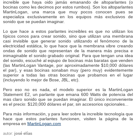
increible que haya oido jamás emanando de altoparlantes (o
bocinas como les decimos por estos rumbos). Son los altoparlantes
MartinLogan, una marca que muy pocos conocen pues se
especializa exclusivamente en los equipos más exclusivos de
sonido que se puedan imaginar.
Lo que hace a estos parlantes increibles es que no utilizan los
típicos conos para crear sonido, sino que utilizan una membrana
casi invisible que generar sonido utilizando el fenómono de la
electricidad estática, lo que hace que la membrana vibre creando
ondas de sonido que representan de la manera más precisa e
inimaginable el sonido grabado original. Para que tengan una idea
del sonido, escuché al eqiupo de bocinas más baratas que venden
(las MartinLogan Vantage, por aproximadamente $10,000 dólares
el par), y esas bocinas sonaban muy (pero muy) evidentemente
superior a todas las otras bocinas que probamos en el lugar
(incluyendo lo mejor de Bose, JBL, etc).
Pero eso no es nada, el modelo superior es la MartinLogan
Statement E2, un parlante que emana 600 Watts de potencia del
mas claro sonido que se puedan imaginar. El único inconveniente
es el precio: $120,000 dólares el par, sin accesorios opcionales...
Para más información, y para leer sobre la increible tecnología que
hace que estos parlantes funcionen, visiten la página de la
empresa en
MartinLogan.com
autor:
josé elías