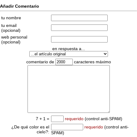
Añadir Comentario
tu nombre
tu email
(opcional)
web personal
(opcional)
en respuesta a...
comentario de
caracteres máximo
7 + 1 =
requerido
(control anti-SPAM)
¿De qué color es el
requerido
(control anti-
cielo?:
SPAM)