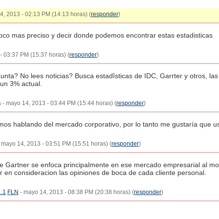
14, 2013 - 02:13 PM (14:13 horas) (
responder
)
poco mas preciso y decir donde podemos encontrar estas estadisticas
- 03:37 PM (15:37 horas) (
responder
)
gunta? No lees noticias? Busca estadîsticas de IDC, Garrter y otros, la
 un 3% actual.
- mayo 14, 2013 - 03:44 PM (15:44 horas) (
responder
)
mos hablando del mercado corporativo, por lo tanto me gustaría que u
- mayo 14, 2013 - 03:51 PM (15:51 horas) (
responder
)
e Gartner se enfoca principalmente en ese mercado empresarial al mom
 en consideracion las opiniones de boca de cada cliente personal.
1.1
FLN
- mayo 14, 2013 - 08:38 PM (20:38 horas) (
responder
)