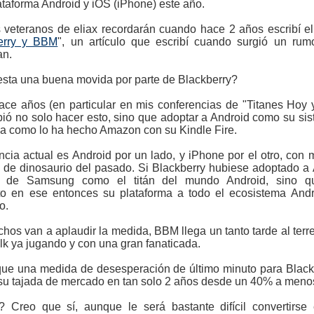
ataforma Android y iOS (iPhone) este año.
 veteranos de eliax recordarán cuando hace 2 años escribí el 
Berry y BBM
", un artículo que escribí cuando surgió un ru
an.
esta una buena movida por parte de Blackberry?
 años (en particular en mis conferencias de "Titanes Hoy 
ó no solo hacer esto, sino que adoptar a Android como su si
ma como lo ha hecho Amazon con su Kindle Fire.
cia actual es Android por un lado, y iPhone por el otro, con
de dinosaurio del pasado. Si Blackberry hubiese adoptado a A
 de Samsung como el titán del mundo Android, sino qu
rto en ese entonces su plataforma a todo el ecosistema Andr
o.
os van a aplaudir la medida, BBM llega un tanto tarde al ter
k ya jugando y con una gran fanaticada.
ue una medida de desesperación de último minuto para Blackb
 su tajada de mercado en tan solo 2 años desde un 40% a meno
eo que sí, aunque le será bastante difícil convertirse e