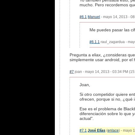
Yo tambien pensaba esto, pe
mucho. Pero recordemos que 
#6.1
Manuel
- mayo 14, 2013 - 08
Me puedes pasar las cif
#6.1.1
raul_zagardua - mayo
Pregunta a eliax, ¿consideras qu
simplemente usar android, por el 
#7
joan - mayo 14, 2013 - 03:34 PM (15:
Joan,
Si otro competidor quiere en
ofrecen, porque si no, ¿qué 
Ese es el problema de Black
diferenciación sobre lo que
actual".
#7.1
José Elías
(
enlace
) - mayo 