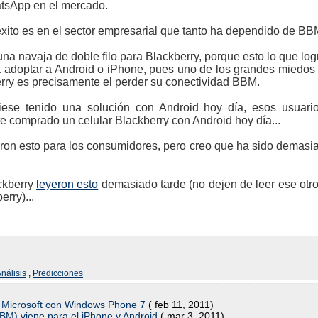
atsApp en el mercado.
xito es en el sector empresarial que tanto ha dependido de BBM
 una navaja de doble filo para Blackberry, porque esto lo que 
a adoptar a Android o iPhone, pues uno de los grandes miedos
erry es precisamente el perder su conectividad BBM.
iese tenido una solución con Android hoy día, esos usuari
e comprado un celular Blackberry con Android hoy día...
on esto para los consumidores, pero creo que ha sido demasiad
ckberry
leyeron esto
demasiado tarde (no dejen de leer ese otro
rry)...
Análisis
,
Predicciones
 y Microsoft con Windows Phone 7
( feb 11, 2011)
M) viene para el iPhone y Android
( mar 3, 2011)