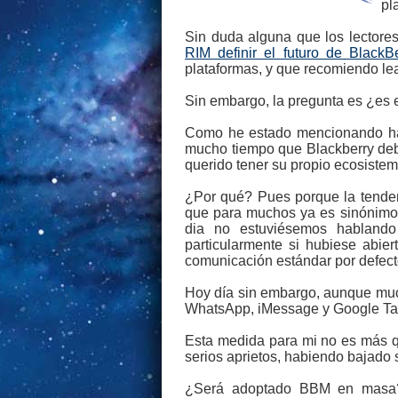
pl
Sin duda alguna que los lectores
RIM definir el futuro de Black
plataformas, y que recomiendo le
Sin embargo, la pregunta es ¿es 
Como he estado mencionando hace
mucho tiempo que Blackberry debi
querido tener su propio ecosiste
¿Por qué? Pues porque la tenden
que para muchos ya es sinónimo 
dia no estuviésemos hablando
particularmente si hubiese abie
comunicación estándar por defect
Hoy día sin embargo, aunque much
WhatsApp, iMessage y Google Tal
Esta medida para mi no es más q
serios aprietos, habiendo bajado
¿Será adoptado BBM en masa? Cr