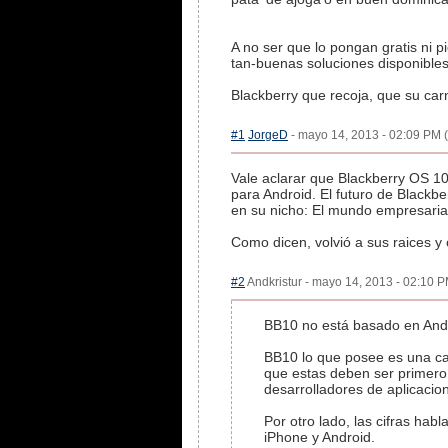
A no ser que lo pongan gratis ni 
tan-buenas soluciones disponibles
Blackberry que recoja, que su car
#1
JorgeD
- mayo 14, 2013 - 02:09 PM (
Vale aclarar que Blackberry OS 1
para Android. El futuro de Blackbe
en su nicho: El mundo empresaria
Como dicen, volvió a sus raices y
#2
Andkristur - mayo 14, 2013 - 02:10 P
BB10 no está basado en Andr
BB10 lo que posee es una cap
que estas deben ser primero 
desarrolladores de aplicacio
Por otro lado, las cifras ha
iPhone y Android.