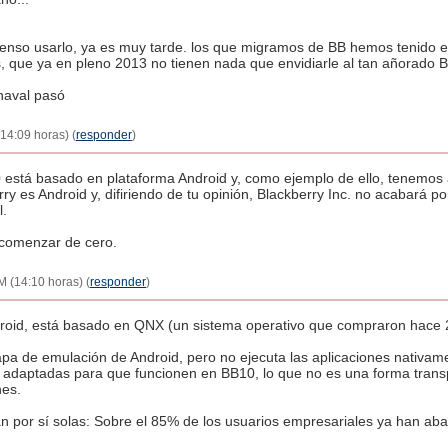
pienso usarlo, ya es muy tarde. los que migramos de BB hemos tenido 
, que ya en pleno 2013 no tienen nada que envidiarle al tan añorado 
naval pasó
14:09 horas) (
responder
)
0 está basado en plataforma Android y, como ejemplo de ello, tenemo
rry es Android y, difiriendo de tu opinión, Blackberry Inc. no acabará
l.
 comenzar de cero.
M (14:10 horas) (
responder
)
oid, está basado en QNX (un sistema operativo que compraron hace 2
a de emulación de Android, pero no ejecuta las aplicaciones nativame
adaptadas para que funcionen en BB10, lo que no es una forma transpar
nes.
blan por sí solas: Sobre el 85% de los usuarios empresariales ya han a