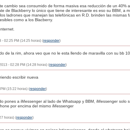
este cambio sea consumido de forma masiva esa reducción de un 40% 
te de Blackberry lo único que tiene de interesante es eso su BBM, a mi
los ladrones que manejan las telefónicas en R.D. brinden las mismas fa
sibles como a los Blacberry.
nternet.
 - 02:25 PM (14:25 horas) (
responder
)
ado de la rim, ahora veo que no le esta llendo de maravilla con su bb 10
 2013 - 02:28 PM (14:28 horas) (
responder
)
riendo escribir nueva
 PM (15:22 horas) (
responder
)
ndo pones a iMessenger al lado de Whatsapp y BBM, iMessenger solo se
iPhone por encima del mismo iMessenger
27 horas) (
responder
)