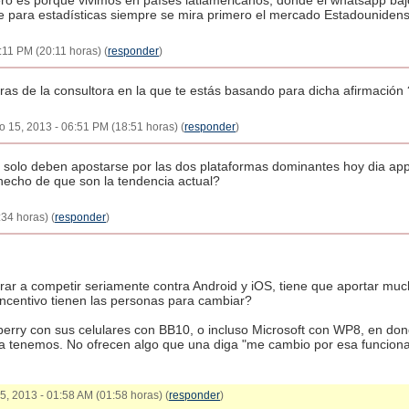
ro es porque vivimos en países latiamericanos, donde el whatsapp baj
para estadísticas siempre se mira primero el mercado Estadounidense
:11 PM (20:11 horas) (
responder
)
ras de la consultora en la que te estás basando para dicha afirmación 
 15, 2013 - 06:51 PM (18:51 horas) (
responder
)
e solo deben apostarse por las dos plataformas dominantes hoy dia ap
hecho de que son la tendencia actual?
34 horas) (
responder
)
trar a competir seriamente contra Android y iOS, tiene que aportar mu
incentivo tienen las personas para cambiar?
berry con sus celulares con BB10, o incluso Microsoft con WP8, en do
 ya tenemos. No ofrecen algo que una diga "me cambio por esa funcion
15, 2013 - 01:58 AM (01:58 horas) (
responder
)