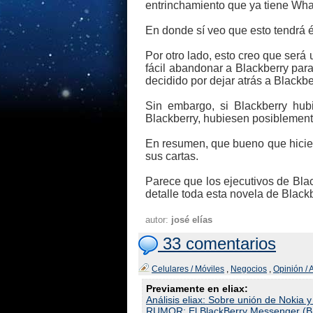
entrinchamiento que ya tiene Wh
En donde sí veo que esto tendrá é
Por otro lado, esto creo que será
fácil abandonar a Blackberry par
decidido por dejar atrás a Blackb
Sin embargo, si Blackberry hub
Blackberry, hubiesen posiblement
En resumen, que bueno que hicier
sus cartas.
Parece que los ejecutivos de Bla
detalle toda esta novela de Blackbe
autor:
josé elías
33 comentarios
Celulares / Móviles
,
Negocios
,
Opinión / 
Previamente en eliax:
Análisis eliax: Sobre unión de Nokia
RUMOR: El BlackBerry Messenger (BB