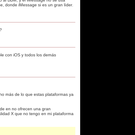
o al BBM, y el iMessage no se usa
, donde iMessage si es un gran líder.
?
ple con iOS y todos los demás
cho más de lo que estas plataformas ya
nde en no ofrecen una gran
alidad X que no tengo en mi plataforma