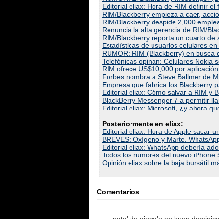
Editorial eliax: Hora de RIM definir e
RIM/Blackberry empieza a caer, acc
RIM/Blackberry despide 2,000 emple
Renuncia la alta gerencia de RIM/Bla
RIM/Blackberry reporta un cuarto de a
Estadísticas de usuarios celulares 
RUMOR: RIM (Blackberry) en busca de
Telefónicas opinan: Celulares Nokia 
RIM ofrece US$10,000 por aplicación 
Forbes nombra a Steve Ballmer de Mic
Empresa que fabrica los Blackberry pa
Editorial eliax: Cómo salvar a RIM y B
BlackBerry Messenger 7 a permitir ll
Editorial eliax: Microsoft, ¿y ahora qu
Posteriormente en eliax:
Editorial eliax: Hora de Apple sacar
BREVES: Oxígeno y Marte. WhatsApp S
Editorial eliax: WhatsApp debería ado
Todos los rumores del nuevo iPhone 5
Opinión eliax sobre la baja bursátil m
Comentarios
pata' de ajoga'o en buen dominica