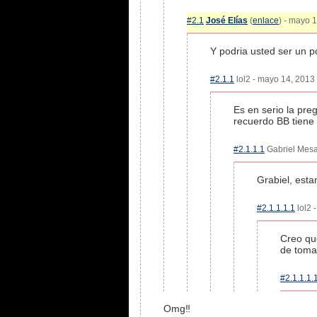
#2.1
José Elías
(
enlace
) - mayo 
Y podria usted ser un 
#2.1.1
lol2 - mayo 14, 2013 
Es en serio la pre
recuerdo BB tiene
#2.1.1.1
Gabriel Mesa 
Grabiel, esta
#2.1.1.1.1
lol2 
Creo qu
de tomar
#2.1.1.1.
Omg‼