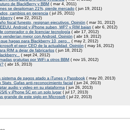
l futuro de BlackBerry y BBM
( mar 4, 2011)
iones se desploman 21%, pierde mercado
( jun 19, 2011)
ados, cambios en gerencia
( jul 25, 2011)
ckberry
( ene 22, 2012)
ño fiscal funesto, resignan ejecutivos. Opinión
( mar 31, 2012)
en EEUU. Android y iPhone suben, WP7 y RIM bajan
( abr 6, 2012)
 comprador o de licenciar tecnología
( abr 17, 2012)
se venderían mejor con Android. Opinión
( abr 19, 2012)
que hagas para Blackberry 10, pero...
( may 2, 2012)
rosoft el peor CEO de la actualidad. Opinión
( may 16, 2012)
ra RIM a dejar de fabricarlos
( jun 18, 2012)
lackberry...
( sept 24, 2012)
amadas gratuitas por WiFi a otros BBM
( nov 15, 2012)
é?
( abr 15, 2013)
 un sistema de pagos atado a iTunes y Passbook
( may 20, 2013)
tats. Gafas anti-reconocimiento facial
( jun 24, 2013)
ptar audio y video en su plataforma
( jun 26, 2013)
S/6 y iPhone 5C en un solo lugar
( jul 17, 2013)
ás grande de este siglo en Microsoft
( jul 22, 2013)
no...