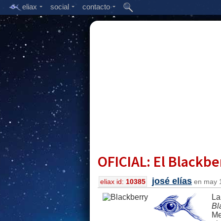
eliax
social
contacto
OFICIAL: El Blackb
josé elías
eliax id:
10385
en may 1
La
Bl
Me