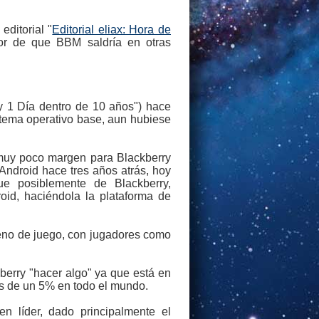
editorial "
Editorial eliax: Hora de
mor de que BBM saldría en otras
y 1 Día dentro de 10 años") hace
stema operativo base, aun hubiese
 muy poco margen para Blackberry
ndroid hace tres años atrás, hoy
e posiblemente de Blackberry,
oid, haciéndola la plataforma de
reno de juego, con jugadores como
erry "hacer algo" ya que está en
s de un 5% en todo el mundo.
n líder, dado principalmente el