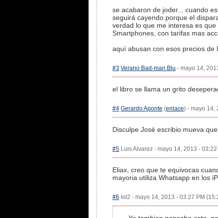
se acabaron de joder... cuando 
seguirá cayendo porque el dispara
verdad lo que me interesa es que 
Smartphones, con tarifas mas acce
aquí abusan con esos precios de I
#3
Verano Bad-man Blu
- mayo 14, 2013
el libro se llama un grito deseper
#4
Gerardo Aponte
(
enlace
) - mayo 14,
Disculpe José escribio mueva que
#5
Luis Alvarez - mayo 14, 2013 - 03:22
Eliax, creo que te equivocas cua
mayoria utiliza Whatsapp en los 
#6
lol2 - mayo 14, 2013 - 03:27 PM (15: